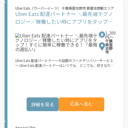
働できます！ ★ポイント２ 時間に縛られず、 \"\"スキマ時間
Uber Eats（ウーバーイーツ） 千葉県習志野市 新習志野駅エリア
\"\"がいつでも 好きな時間＝稼ぐ時間に！ 家事や授業、サークル
Uber Eats 配達パートナー ＼最先端テクノ
活動など忙しいからこそ、空いた時間を有効活用！自分にあった
スタイルで稼働できます。 「休日に１時間だけ…！」 「予定がな
ロジー／稼働したい時にアプリをタップ！
くなったから今日稼ぐか...！」 時間も場所も自分次第！ 【原付
すぐに簡単に稼働できる！「最強の週払
（125cc以下）で配達希望の場合は…】 原付（レンタル車も可）
1,200
and普通自動車免許をお持ちの人 【軽貨物またはバイク（125cc
い」
円〜
超）もOKですが、その場合は...】 事業用ナンバー（軽自動車の場
千葉
合は黒ナンバー、バイクの場合は緑ナンバー）が必要になりま
県習
す。 ※稼働できるのは、あなたの街で Uber Eats のサービスが開
志野
市
始してからになります。サービス開始日は、アカウント作成後に
配信されるメールをご確認ください。 \"\"Uber Eats は一部の都
Uber Eats 配達パートナー～今話題のフードデリバリーサービス
市でのサービス開始に向けた準備を進めており、現在、配達パー
～ Uber Eats 配達パートナーはいつでも、どこでも、好きなだけ
トナー希望者に対してプラットフォームへの事前登録の機会を提
稼働できます！ 「インセンティブはいくら貰える...？！」など 配
供しています。実際に Uber Eats プラットフォームを通じた収益
達もゲーム感覚で楽しめる最先端のスタイル。 稼働終了もアプリ
機会が始まるのは、お客様の地域でサービスが正式に開始された
でオフラインになるだけでOK！ 稼働方法 ①アプリでオンライン
後となります。市場でのサービス開始時期は地域によって異なる
になると、飲食店から配達リクエストが届く ②自転車・原付バイ
可能性があり、事前にご登録いただいた場合でも、必ずしも配達
クなどでお料理を受け取り、配達スタート！ ③注文者にお料理を
リクエストへのアクセスが保証されるわけではありません。
届けて、アプリで完了ボタンをタップ！ ★配達経験が無くても問
\"\"\"\"\"
題ありません！ ★自分の自転車・原付バイク(125cc以下)・軽貨
詳細を見る
応募へ進む
物車両でOK！ ★私服でOK！ ＼万がイチという時も安心！事故の
時は安心の傷害補償！／ 必要なのは【自転車】と【スマホ】の
み！ スキマ時間で、誰でもスグに稼げます♪ ★ポイント１ サー
ビスエリア内なら、どこでもあなたがいる場所で稼働できます！
★ポイント２ 時間に縛られず、 スキマ時間がいつでも 好きな時
Amazon Flex