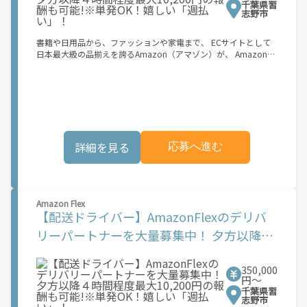
場合は緑ナンバー）が必要になります。 ※稼働できるのは、あな
千葉県習
たの街で Uber Eats のサービスが開始してからになります。サー
志野市
ビス開始日は、アカウント作成後に配信されるメールをご確認く
ださい。
書籍や日用品から、ファッションや家電まで、 ECサイトとして
日本最大級の品揃えを誇るAmazon（アマゾン）が、 Amazon
Flex（アマゾンフレックス）のデリバリーパートナーを募集中！
Amazon Flex (アマゾンフレックス)とは、個?事業主の?々に配達
業務を?っていただくプログラムです。働く?時を?由に選び、?分
のペースで報酬を得る、そんな新しい働き?をはじめることがで
きます。 軽バン（軽貨物車）または軽乗用車を所有している方大
歓迎！ 車両をお持ちでない場合は、パートナー企業による車両レ
ンタル・リースサービスも利用できます！ 【Amazon Flexの魅
詳細を見る
応募へ進む
力】 ・少ない荷物量から試すこともでき、すぐ、簡単に始められ
る！ ・稼働する日や時間帯を自分で自由に決められるから、スキ
マ時間でしっかり稼げる！ ・自分の車両で配達できるから、気軽
に稼働できる！ ・自分のペースで無理なくできるから、シニアや
女性も活躍中！ ・髪型や服装も自由だから、自分らしく稼げる！
Amazon Flex
【Amazon Flexの始め方】 使用できる車両をお持ちの場合、必要
【配送ドライバー】AmazonFlexのデリバ
なものはたったの6つだけです。 1. スマートフォン 2. 運転免許証
3. 黒ナンバー 4. 最新の車検証 5. 銀行口座 6. 就労資格確認書類
リーパートナーを大量募集中！ 夕方以降４
（外国籍の方） ご応募いただいた後、登録手続きをご案内しま
時間程度最大10,200円の報酬も可能!※単発
す。 登録手続きは、アプリですべて完結できます。 なお、ご自身
の車両でご登録いただく場合、ご登録者様と車両の所有者様は同
350,000
OK！嬉しい「週払い」！
一である必要があります。 【配達業務の流れ】 登録手続きを完
円〜
了すると、オファー（委託する配達業務）をアプリで確認するこ
千葉県習
とができます。 あとは、3つのステップで稼働するだけです。 1.
志野市