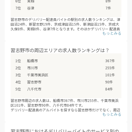
実籾
8件
谷津
7件
習志野市のデリバリー配達員バイトの駅別の求人数ランキングは、津
田沼24件、新習志野19件、京成津田沼15件、新津田沼15件、京成大
久保8件、実籾8件、谷津7件となります。そのほかデリバリー 配達員
バイトの求人 - 習志野市のデリバリー配達員バイトの求人は、習志野
市の全7駅で募集しています。（※デリバリーバイトNAVI調べ /2026
年08月）
フードデリバリーサービスの配達員登録は、サービスが開始するより
習志野市の周辺エリアの求人数ランキングは？
も先に、始まっていることも多いため、興味のあるエリアの配達員募
集の登録情報を小まめにチェックするオススメします。
船橋市
367件
市川市
255件
千葉市美浜区
101件
習志野市
90件
八千代市
84件
習志野市周辺の求人数は、船橋市367件、市川市255件、千葉市美浜
区101件、習志野市90件、八千代市84件です。
デリバリー配達員のアルバイトを探すなら習志野市だけでなく、周辺
エリアの船橋市・市川市・千葉市美浜区・八千代市などもあわせて検
討の上、応募や登録をしてみてはいかがでしょうか？（※デリバリー
バイトNAVI調べ /2026年08月）
習志野市におけるデリバリーバイトのサービス別の