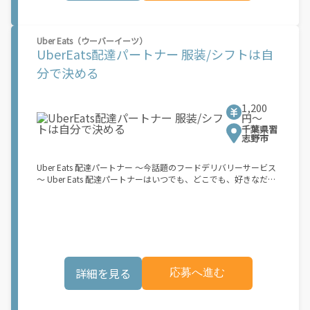
み！ スキマ時間で、誰でもスグに稼げます♪ ★ポイント１ サー
ビスエリア内なら、どこでもあなたがいる場所で稼働できます！
★ポイント２ 時間に縛られず、 スキマ時間がいつでも 好きな時
Uber Eats（ウーバーイーツ）
間＝稼ぐ時間に！ 家事や授業、サークル活動など忙しいからこ
UberEats配達パートナー 服装/シフトは自
そ、空いた時間を有効活用！自分にあったスタイルで稼働できま
す。 「休日に１時間だけ！」 「予定がなくなったから今日稼ぐ
分で決める
か...！」 時間も場所も自分次第！ 【原付（125cc以下）で配達希
望の場合は】 原付（レンタル車も可）and普通自動車免許をお持
ちの人 【軽貨物またはバイク（125cc超）もOKですが、その場合
1,200
は...】 事業用ナンバー（軽自動車の場合は黒ナンバー、バイクの
円〜
場合は緑ナンバー）が必要になります。 ※稼働できるのは、あな
千葉県習
たの街で Uber Eats のサービスが開始してからになります。サー
志野市
ビス開始日は、アカウント作成後に配信されるメールをご確認く
ださい。
Uber Eats 配達パートナー ～今話題のフードデリバリーサービス
～ Uber Eats 配達パートナーはいつでも、どこでも、好きなだけ
稼働できます！ 「インセンティブはいくら貰える...？！」など 配
達もゲーム感覚で楽しめる最先端のスタイル。 稼働終了もアプリ
でオフラインになるだけでOK！ 稼働方法 ①アプリでオンライン
になると、飲食店から配達リクエストが届く ↓ ②自転車・原付
バイクなどでお料理を受け取り、配達スタート！ ↓ ③注文者に
お料理を届けて、アプリで完了ボタンをタップ！ ★配達経験が無
くても問題ありません！ ★自分の自転車・原付バイク(125cc以
詳細を見る
応募へ進む
下)・軽貨物車両でOK！ ★私服でOK！ ＼万がイチという時も安
心！事故の時は安心の傷害補償！／ 必要なのは【自転車】と【ス
マホ】のみ！ スキマ時間で、誰でもスグに稼げます♪ ★ポイン
ト１ サービスエリア内なら、どこでも\あなたがいる場所\"で稼