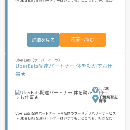
～ Uber Eats 配達パートナーはいつでも、どこでも、好きなだけ
レンジしたいけれど、人間関係などが心配...」 そんなお悩み、
稼働できます！ 「インセンティブはいくら貰える...？！」など 配
Amazon Flexで解決しませんか？ 少しでもご興味がある方は、お
達もゲーム感覚で楽しめる最先端のスタイル。 稼働終了もアプリ
気軽にご登録ください！ この募集はAmazonでの雇用ではなく、
でオフラインになるだけでOK！ 稼働方法 ①アプリでオンライン
個人事業主の方への業務委託です。稼働時に発生する費用（車両
になると、飲食店から配達リクエストが届く ②自転車・原付バイ
の調達費用、ガソリン代、高速料金、駐車料金その他の業務に要
クなどでお料理を受け取り、配達スタート！ ③注文者にお料理を
する費用など）はすべて自己負担となります。
届けて、アプリで完了ボタンをタップ！ ★配達経験が無くても問
題ありません！ ★自分の自転車・原付バイク(125cc以下)・軽貨
詳細を見る
応募へ進む
物車両でOK！ ★私服でOK！ ＼万がイチという時も安心！事故の
時は安心の傷害補償！／ 必要なのは【自転車】と【スマホ】の
み！ スキマ時間で、誰でもスグに稼げます♪ ★ポイント１ サー
ビスエリア内なら、どこでもあなたがいる場所で稼働できます！
★ポイント２ 時間に縛られず、 スキマ時間がいつでも 好きな時
Uber Eats（ウーバーイーツ）
間＝稼ぐ時間に！ 家事や授業、サークル活動など忙しいからこ
UberEats配達パートナー 体を動かすお仕
そ、空いた時間を有効活用！自分にあったスタイルで稼働できま
事★
す。 「休日に１時間だけ！」 「予定がなくなったから今日稼ぐ
か...！」 時間も場所も自分次第！ 【原付（125cc以下）で配達希
望の場合は】 原付（レンタル車も可）and普通自動車免許をお持
1,200
ちの人 【軽貨物またはバイク（125cc超）もOKですが、その場合
円〜
は...】 事業用ナンバー（軽自動車の場合は黒ナンバー、バイクの
千葉県習志
場合は緑ナンバー）が必要になります。 ※稼働できるのは、あな
野市
たの街で Uber Eats のサービスが開始してからになります。サー
ビス開始日は、アカウント作成後に配信されるメールをご確認く
Uber Eats 配達パートナー ～今話題のフードデリバリーサービス
ださい。
～ Uber Eats 配達パートナーはいつでも、どこでも、好きなだけ
稼働できます！ 「インセンティブはいくら貰える...？！」など 配
達もゲーム感覚で楽しめる最先端のスタイル。 稼働終了もアプリ