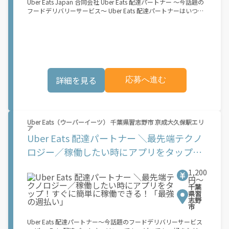
Uber Eats Japan 合同会社 Uber Eats 配達パートナー ～今話題の
られたくないけれど、安定した収入がほしい...] 「スキマ時間はあ
フードデリバリーサービス～ Uber Eats 配達パートナーはいつで
るけれど、その時間に稼げる方法がない...」 「新しい業務にチャ
も、どこでも、好きなだけ稼働できます！ 「インセンティブはい
レンジしたいけれど、人間関係などが心配...」 そんなお悩み、
くら貰える...？！」など 配達もゲーム感覚で楽しめる最先端のス
Amazon Flexで解決しませんか？ 少しでもご興味がある方は、お
タイル。 稼働終了もアプリでオフラインになるだけでOK！ 稼働
気軽にご登録ください！ この募集はAmazonでの雇用ではなく、
方法 ①アプリでオンラインになると、飲食店から配達リクエスト
個人事業主の方への業務委託です。稼働時に発生する費用（車両
が届く ↓ ②自転車・原付バイクなどでお料理を受け取り、配達
の調達費用、ガソリン代、高速料金、駐車料金その他の業務に要
スタート！ ↓ ③注文者にお料理を届けて、アプリで完了ボタン
する費用など）はすべて自己負担となります。
をタップ！ ★配達経験が無くても問題ありません！ ★自分の自
詳細を見る
応募へ進む
転車・原付バイク(125cc以下)・軽貨物車両でOK！ ★私服でOK！
＼万がイチという時も安心！事故の時は安心の傷害補償！／ 必要
なのは【自転車】と【スマホ】のみ！ スキマ時間で、誰でもスグ
に稼げます♪ ★ポイント１ サービスエリア内なら、どこでも\あ
なたがいる場所\"で稼働できます！ ★ポイント２ 時間に縛られ
Uber Eats（ウーバーイーツ） 千葉県習志野市 京成大久保駅エリ
ず、 \"\"スキマ時間\"\"がいつでも 好きな時間＝稼ぐ時間に！ 家
ア
事や授業、サークル活動など忙しいからこそ、空いた時間を有効
Uber Eats 配達パートナー ＼最先端テクノ
活用！自分にあったスタイルで稼働できます。 「休日に１時間だ
け…！」 「予定がなくなったから今日稼ぐか...！」 時間も場所も
ロジー／稼働したい時にアプリをタップ！
自分次第！ 【原付（125cc以下）で配達希望の場合は…】 原付
すぐに簡単に稼働できる！「最強の週払
（レンタル車も可）and普通自動車免許をお持ちの人 【軽貨物ま
1,200
たはバイク（125cc超）もOKですが、その場合は...】 事業用ナン
い」
円〜
バー（軽自動車の場合は黒ナンバー、バイクの場合は緑ナンバ
千葉
ー）が必要になります。 ※稼働できるのは、あなたの街で Uber
県習
志野
Eats のサービスが開始してからになります。サービス開始日は、
市
アカウント作成後に配信されるメールをご確認ください。 お支払
い条件および手数料が適用されます カスタマーサポート： Uber
Uber Eats 配達パートナー～今話題のフードデリバリーサービス
Driver アプリ内のヘルプよりお問い合わせください。\"\"\"