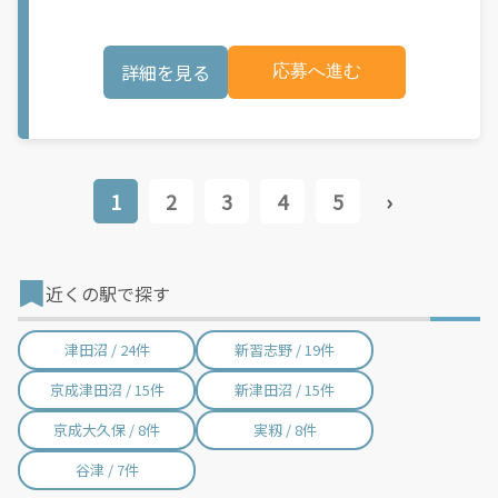
可能性があり、事前にご登録いただいた場合でも、必ずしも配達
きます。 軽バン（軽貨物車）または軽乗用車を所有している方大
リクエストへのアクセスが保証されるわけではありません。
歓迎！ 車両をお持ちでない場合は、パートナー企業による車両レ
\"\"\"\"\"
ンタル・リースサービスも利用できます！ 【Amazon Flexの魅
詳細を見る
応募へ進む
力】 ・少ない荷物量から試すこともでき、すぐ、簡単に始められ
る！ ・稼働する日や時間帯を自分で自由に決められるから、スキ
マ時間でしっかり稼げる！ ・自分の車両で配達できるから、気軽
に稼働できる！ ・自分のペースで無理なくできるから、シニアや
女性も活躍中！ ・髪型や服装も自由だから、自分らしく稼げる！
【Amazon Flexの始め方】 使用できる車両をお持ちの場合、必要
なものはたったの6つだけです。 1. スマートフォン 2. 運転免許証
1
2
3
4
5
›
3. 黒ナンバー 4. 最新の車検証 5. 銀行口座 6. 就労資格確認書類
（外国籍の方） ご応募いただいた後、登録手続きをご案内しま
す。 登録手続きは、アプリですべて完結できます。 なお、ご自身
の車両でご登録いただく場合、ご登録者様と車両の所有者様は同
一である必要があります。 【配達業務の流れ】 登録手続きを完
近くの駅で探す
了すると、オファー（委託する配達業務）をアプリで確認するこ
とができます。 あとは、3つのステップで稼働するだけです。 1.
オファーを受諾する 2. デリバリーステーションで荷物をピックア
津田沼 / 24件
新習志野 / 19件
ップし、配達先に届ける 3. 報酬を週払いで受け取る 「時間に縛
られたくないけれど、安定した収入がほしい...] 「スキマ時間はあ
京成津田沼 / 15件
新津田沼 / 15件
るけれど、その時間に稼げる方法がない...」 「新しい業務にチャ
レンジしたいけれど、人間関係などが心配...」 そんなお悩み、
京成大久保 / 8件
実籾 / 8件
Amazon Flexで解決しませんか？ 少しでもご興味がある方は、お
気軽にご登録ください！ この募集はAmazonでの雇用ではなく、
個人事業主の方への業務委託です。稼働時に発生する費用（車両
谷津 / 7件
の調達費用、ガソリン代、高速料金、駐車料金その他の業務に要