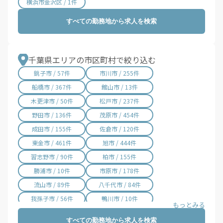
横浜市金沢区 / 1件
すべての勤務地から求人を検索
千葉県エリアの市区町村で絞り込む
銚子市 / 57件
市川市 / 255件
船橋市 / 367件
館山市 / 13件
木更津市 / 50件
松戸市 / 237件
野田市 / 136件
茂原市 / 454件
成田市 / 155件
佐倉市 / 120件
東金市 / 461件
旭市 / 444件
習志野市 / 90件
柏市 / 155件
勝浦市 / 10件
市原市 / 178件
流山市 / 89件
八千代市 / 84件
我孫子市 / 56件
鴨川市 / 10件
鎌ケ谷市 / 58件
君津市 / 55件
すべての勤務地から求人を検索