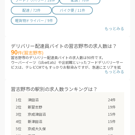
配達 / 72件
バイク便 / 11件
軽貨物ドライバー / 9件
デリバリー配達員バイトの習志野市の求人数は？
90
件(習志野市)
習志野市のデリバリー配達員バイトの求人数は90件です。
ウーバーイーツ（UberEats）や出前館といったフードデリバリーサー
ビスは、テレビCMでもすっかりお馴染みですが、急速にエリアを拡
大しています。これまでサービスが提供されていないエリアも、次々
にデリバリー配達員バイトの求人が増えていくことが見こまれていま
す。
習志野市のエリアに、新しいデリバリー配達員バイトが追加されてい
習志野市の駅別の求人数ランキングは？
ないか、ぜひチェックしてみてください。
※デリバリーバイトNAVI調べ
津田沼
24件
※2026年08月最新
新習志野
19件
京成津田沼
15件
新津田沼
15件
京成大久保
8件