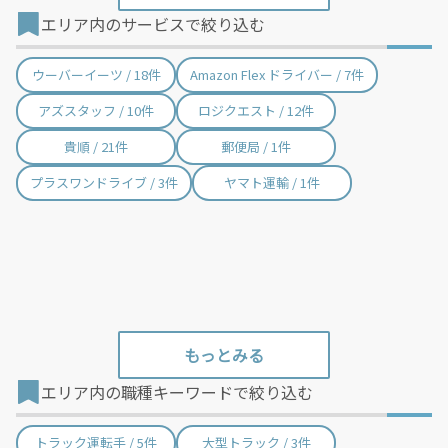
エリア内のサービスで絞り込む
我孫子市 / 56件
鴨川市 / 10件
鎌ケ谷市 / 58件
君津市 / 55件
ウーバーイーツ / 18件
Amazon Flex ドライバー / 7件
富津市 / 32件
浦安市 / 58件
アズスタッフ / 10件
ロジクエスト / 12件
四街道市 / 20件
袖ケ浦市 / 465件
貴順 / 21件
郵便局 / 1件
八街市 / 452件
印西市 / 65件
プラスワンドライブ / 3件
ヤマト運輸 / 1件
白井市 / 24件
富里市 / 41件
南房総市 / 6件
匝瑳市 / 6件
香取市 / 15件
山武市 / 8件
いすみ市 / 19件
大網白里市 / 11件
酒々井町 / 46件
栄町 / 5件
エリア内の職種キーワードで絞り込む
神崎町 / 5件
多古町 / 3件
東庄町 / 8件
九十九里町 / 2件
トラック運転手 / 5件
大型トラック / 3件