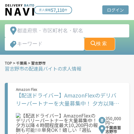
57,110
ログイン
求人情報
件
検 索
TOP
>
千葉県
>
習志野市
習志野市
の配達員バイトの求人情報
Amazon Flex
【配送ドライバー】AmazonFlexのデリバ
リーパートナーを大量募集中！ 夕方以降４
時間程度最大10,200円の報酬も可能!※単発
350,000
OK！嬉しい「週払い」！
円〜
千葉県習
志野市