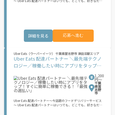
～ Uber Eats 配達パートナーはいつでも、どこでも、好きなだけ
稼働できます！ 「インセンティブはいくら貰える...？！」など 配
達もゲーム感覚で楽しめる最先端のスタイル。 稼働終了もアプリ
でオフラインになるだけでOK！ 稼働方法 ①アプリでオンライン
になると、飲食店から配達リクエストが届く ②自転車・原付バイ
クなどでお料理を受け取り、配達スタート！ ③注文者にお料理を
届けて、アプリで完了ボタンをタップ！ ★配達経験が無くても問
題ありません！ ★自分の自転車・原付バイク(125cc以下)・軽貨
詳細を見る
応募へ進む
物車両でOK！ ★私服でOK！ ＼万がイチという時も安心！事故の
時は安心の傷害補償！／ 必要なのは【自転車】と【スマホ】の
み！ スキマ時間で、誰でもスグに稼げます♪ ★ポイント１ サー
ビスエリア内なら、どこでもあなたがいる場所で稼働できます！
★ポイント２ 時間に縛られず、 スキマ時間がいつでも 好きな時
Uber Eats（ウーバーイーツ） 千葉県習志野市 津田沼駅エリア
間＝稼ぐ時間に！ 家事や授業、サークル活動など忙しいからこ
Uber Eats 配達パートナー ＼最先端テクノ
そ、空いた時間を有効活用！自分にあったスタイルで稼働できま
ロジー／稼働したい時にアプリをタップ！
す。 「休日に１時間だけ！」 「予定がなくなったから今日稼ぐ
か...！」 時間も場所も自分次第！ 【原付（125cc以下）で配達希
すぐに簡単に稼働できる！「最強の週払
望の場合は】 原付（レンタル車も可）and普通自動車免許をお持
1,200
い」
円〜
ちの人 【軽貨物またはバイク（125cc超）もOKですが、その場合
千葉
は...】 事業用ナンバー（軽自動車の場合は黒ナンバー、バイクの
県習
場合は緑ナンバー）が必要になります。 ※稼働できるのは、あな
志野
たの街で Uber Eats のサービスが開始してからになります。サー
市
ビス開始日は、アカウント作成後に配信されるメールをご確認く
Uber Eats 配達パートナー～今話題のフードデリバリーサービス
ださい。
～ Uber Eats 配達パートナーはいつでも、どこでも、好きなだけ
稼働できます！ 「インセンティブはいくら貰える...？！」など 配
達もゲーム感覚で楽しめる最先端のスタイル。 稼働終了もアプリ