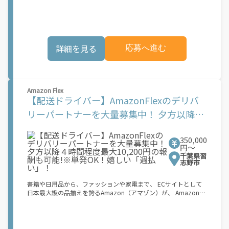
でオフラインになるだけでOK！ 稼働方法 ①アプリでオンライン
になると、飲食店から配達リクエストが届く ↓ ②自転車・原付
バイクなどでお料理を受け取り、配達スタート！ ↓ ③注文者に
お料理を届けて、アプリで完了ボタンをタップ！ ★配達経験が無
くても問題ありません！ ★自分の自転車・原付バイク(125cc以
詳細を見る
応募へ進む
下)・軽貨物車両でOK！ ★私服でOK！ ＼万がイチという時も安
心！事故の時は安心の傷害補償！／ 必要なのは【自転車】と【ス
マホ】のみ！ スキマ時間で、誰でもスグに稼げます♪ ★ポイン
ト１ サービスエリア内なら、どこでも\あなたがいる場所\"で稼
働できます！ ★ポイント２ 時間に縛られず、 \"\"スキマ時間
Amazon Flex
\"\"がいつでも 好きな時間＝稼ぐ時間に！ 家事や授業、サークル
【配送ドライバー】AmazonFlexのデリバ
活動など忙しいからこそ、空いた時間を有効活用！自分にあった
スタイルで稼働できます。 「休日に１時間だけ…！」 「予定がな
リーパートナーを大量募集中！ 夕方以降４
くなったから今日稼ぐか...！」 時間も場所も自分次第！ 【原付
時間程度最大10,200円の報酬も可能!※単発
（125cc以下）で配達希望の場合は…】 原付（レンタル車も可）
and普通自動車免許をお持ちの人 【軽貨物またはバイク（125cc
350,000
OK！嬉しい「週払い」！
超）もOKですが、その場合は...】 事業用ナンバー（軽自動車の場
円〜
合は黒ナンバー、バイクの場合は緑ナンバー）が必要になりま
千葉県習
す。 ※稼働できるのは、あなたの街で Uber Eats のサービスが開
志野市
始してからになります。サービス開始日は、アカウント作成後に
配信されるメールをご確認ください。 \"\"Uber Eats は一部の都
書籍や日用品から、ファッションや家電まで、 ECサイトとして
市でのサービス開始に向けた準備を進めており、現在、配達パー
日本最大級の品揃えを誇るAmazon（アマゾン）が、 Amazon
トナー希望者に対してプラットフォームへの事前登録の機会を提
Flex（アマゾンフレックス）のデリバリーパートナーを募集中！
供しています。実際に Uber Eats プラットフォームを通じた収益
Amazon Flex (アマゾンフレックス)とは、個?事業主の?々に配達
機会が始まるのは、お客様の地域でサービスが正式に開始された
業務を?っていただくプログラムです。働く?時を?由に選び、?分
後となります。市場でのサービス開始時期は地域によって異なる
のペースで報酬を得る、そんな新しい働き?をはじめることがで