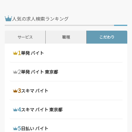
鳥取県 / 186件
島根県 / 198件
岡山県 / 754件
広島県 / 1,483件
人気の求人検索ランキング
山口県 / 358件
徳島県 / 194件
香川県 / 501件
愛媛県 / 436件
サービス
職種
こだわり
高知県 / 389件
福岡県 / 1,699件
1
1
1
ウーバーイーツ 配達員
ドライバー 求人
単発 バイト
佐賀県 / 194件
長崎県 / 394件
熊本県 / 562件
大分県 / 201件
2
2
2
ウーバーイーツ バイト
デリバリー バイト
単発 バイト 東京都
宮崎県 / 315件
鹿児島県 / 490件
沖縄県 / 286件
3
3
3
ウーバーイーツ バイト 東京都
軽 貨物 求人
スキマ バイト
4
4
4
ウーバーイーツ 配達員 大阪府
配達 バイト
スキマ バイト 東京都
5
5
5
ウーバーイーツ 求人
トラック 運転 手 求人
日払い バイト