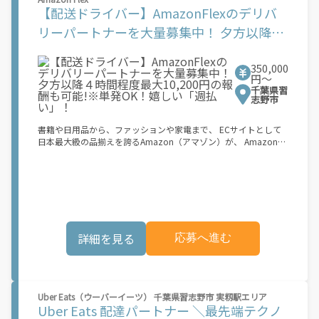
間＝稼ぐ時間に！ 家事や授業、サークル活動など忙しいからこ
【配送ドライバー】AmazonFlexのデリバ
そ、空いた時間を有効活用！自分にあったスタイルで稼働できま
す。 「休日に１時間だけ！」 「予定がなくなったから今日稼ぐ
リーパートナーを大量募集中！ 夕方以降４
か...！」 時間も場所も自分次第！ 【原付（125cc以下）で配達希
時間程度最大10,200円の報酬も可能!※単発
望の場合は】 原付（レンタル車も可）and普通自動車免許をお持
ちの人 【軽貨物またはバイク（125cc超）もOKですが、その場合
350,000
OK！嬉しい「週払い」！
は...】 事業用ナンバー（軽自動車の場合は黒ナンバー、バイクの
円〜
場合は緑ナンバー）が必要になります。 ※稼働できるのは、あな
千葉県習
たの街で Uber Eats のサービスが開始してからになります。サー
志野市
ビス開始日は、アカウント作成後に配信されるメールをご確認く
ださい。
書籍や日用品から、ファッションや家電まで、 ECサイトとして
日本最大級の品揃えを誇るAmazon（アマゾン）が、 Amazon
Flex（アマゾンフレックス）のデリバリーパートナーを募集中！
Amazon Flex (アマゾンフレックス)とは、個?事業主の?々に配達
業務を?っていただくプログラムです。働く?時を?由に選び、?分
のペースで報酬を得る、そんな新しい働き?をはじめることがで
きます。 軽バン（軽貨物車）または軽乗用車を所有している方大
歓迎！ 車両をお持ちでない場合は、パートナー企業による車両レ
ンタル・リースサービスも利用できます！ 【Amazon Flexの魅
詳細を見る
応募へ進む
力】 ・少ない荷物量から試すこともでき、すぐ、簡単に始められ
る！ ・稼働する日や時間帯を自分で自由に決められるから、スキ
マ時間でしっかり稼げる！ ・自分の車両で配達できるから、気軽
に稼働できる！ ・自分のペースで無理なくできるから、シニアや
女性も活躍中！ ・髪型や服装も自由だから、自分らしく稼げる！
Uber Eats（ウーバーイーツ） 千葉県習志野市 実籾駅エリア
【Amazon Flexの始め方】 使用できる車両をお持ちの場合、必要
Uber Eats 配達パートナー ＼最先端テクノ
なものはたったの6つだけです。 1. スマートフォン 2. 運転免許証