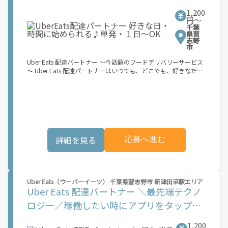
望の場合は】 原付（レンタル車も可）and普通自動車免許をお持
1,200
ちの人 【軽貨物またはバイク（125cc超）もOKですが、その場合
円〜
は...】 事業用ナンバー（軽自動車の場合は黒ナンバー、バイクの
千葉
場合は緑ナンバー）が必要になります。 ※稼働できるのは、あな
県習
たの街で Uber Eats のサービスが開始してからになります。サー
志野
市
ビス開始日は、アカウント作成後に配信されるメールをご確認く
ださい。
Uber Eats 配達パートナー ～今話題のフードデリバリーサービス
～ Uber Eats 配達パートナーはいつでも、どこでも、好きなだけ
稼働できます！ 「インセンティブはいくら貰える...？！」など 配
達もゲーム感覚で楽しめる最先端のスタイル。 稼働終了もアプリ
でオフラインになるだけでOK！ 稼働方法 ①アプリでオンライン
になると、飲食店から配達リクエストが届く ↓ ②自転車・原付
バイクなどでお料理を受け取り、配達スタート！ ↓ ③注文者に
お料理を届けて、アプリで完了ボタンをタップ！ ★配達経験が無
くても問題ありません！ ★自分の自転車・原付バイク(125cc以
詳細を見る
応募へ進む
下)・軽貨物車両でOK！ ★私服でOK！ ＼万がイチという時も安
心！事故の時は安心の傷害補償！／ 必要なのは【自転車】と【ス
マホ】のみ！ スキマ時間で、誰でもスグに稼げます♪ ★ポイン
ト１ サービスエリア内なら、どこでも\あなたがいる場所\"で稼
働できます！ ★ポイント２ 時間に縛られず、 \"\"スキマ時間
Uber Eats（ウーバーイーツ） 千葉県習志野市 新津田沼駅エリア
\"\"がいつでも 好きな時間＝稼ぐ時間に！ 家事や授業、サークル
Uber Eats 配達パートナー ＼最先端テクノ
活動など忙しいからこそ、空いた時間を有効活用！自分にあった
スタイルで稼働できます。 「休日に１時間だけ…！」 「予定がな
ロジー／稼働したい時にアプリをタップ！
くなったから今日稼ぐか...！」 時間も場所も自分次第！ 【原付
すぐに簡単に稼働できる！「最強の週払
（125cc以下）で配達希望の場合は…】 原付（レンタル車も可）
1,200
and普通自動車免許をお持ちの人 【軽貨物またはバイク（125cc