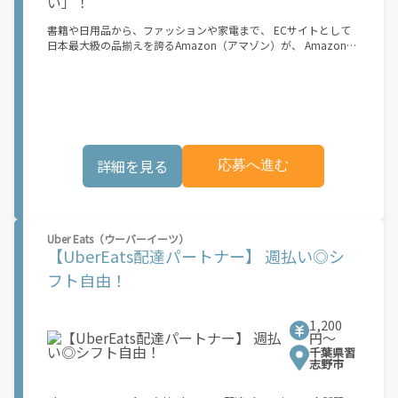
書籍や日用品から、ファッションや家電まで、 ECサイトとして
日本最大級の品揃えを誇るAmazon（アマゾン）が、 Amazon
Flex（アマゾンフレックス）のデリバリーパートナーを募集中！
Amazon Flex (アマゾンフレックス)とは、個?事業主の?々に配達
業務を?っていただくプログラムです。働く?時を?由に選び、?分
のペースで報酬を得る、そんな新しい働き?をはじめることがで
きます。 軽バン（軽貨物車）または軽乗用車を所有している方大
歓迎！ 車両をお持ちでない場合は、パートナー企業による車両レ
ンタル・リースサービスも利用できます！ 【Amazon Flexの魅
詳細を見る
応募へ進む
力】 ・少ない荷物量から試すこともでき、すぐ、簡単に始められ
る！ ・稼働する日や時間帯を自分で自由に決められるから、スキ
マ時間でしっかり稼げる！ ・自分の車両で配達できるから、気軽
に稼働できる！ ・自分のペースで無理なくできるから、シニアや
女性も活躍中！ ・髪型や服装も自由だから、自分らしく稼げる！
Uber Eats（ウーバーイーツ）
【Amazon Flexの始め方】 使用できる車両をお持ちの場合、必要
【UberEats配達パートナー】 週払い◎シ
なものはたったの6つだけです。 1. スマートフォン 2. 運転免許証
3. 黒ナンバー 4. 最新の車検証 5. 銀行口座 6. 就労資格確認書類
フト自由！
（外国籍の方） ご応募いただいた後、登録手続きをご案内しま
す。 登録手続きは、アプリですべて完結できます。 なお、ご自身
の車両でご登録いただく場合、ご登録者様と車両の所有者様は同
1,200
一である必要があります。 【配達業務の流れ】 登録手続きを完
円〜
了すると、オファー（委託する配達業務）をアプリで確認するこ
千葉県習
とができます。 あとは、3つのステップで稼働するだけです。 1.
志野市
オファーを受諾する 2. デリバリーステーションで荷物をピックア
ップし、配達先に届ける 3. 報酬を週払いで受け取る 「時間に縛