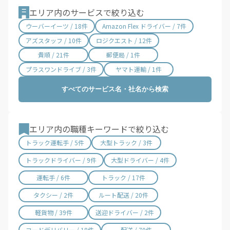
大阪府 / 3,331件
兵庫県 / 2,487件
エリア内のサービスで絞り込む
奈良県 / 622件
和歌山県 / 321件
ウーバーイーツ / 18件
Amazon Flex ドライバー / 7件
鳥取県 / 186件
島根県 / 198件
アズスタッフ / 10件
ロジクエスト / 12件
岡山県 / 754件
広島県 / 1,483件
貴順 / 21件
郵便局 / 1件
山口県 / 358件
徳島県 / 194件
プラスワンドライブ / 3件
ヤマト運輸 / 1件
香川県 / 501件
愛媛県 / 436件
すべてのサービス名・社名から検索
高知県 / 389件
福岡県 / 1,699件
佐賀県 / 194件
長崎県 / 394件
熊本県 / 562件
大分県 / 201件
エリア内の職種キーワードで絞り込む
宮崎県 / 315件
鹿児島県 / 490件
トラック運転手 / 5件
大型トラック / 3件
沖縄県 / 286件
トラックドライバー / 9件
大型ドライバー / 4件
運転手 / 6件
トラック / 17件
タクシー / 2件
ルート配送 / 20件
軽貨物 / 39件
送迎ドライバー / 2件
フードデリバリー / 18件
配送 / 70件