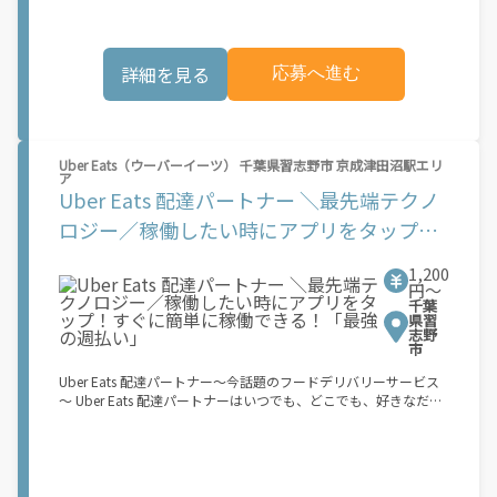
が届く ↓ ②自転車・原付バイクなどでお料理を受け取り、配達
スタート！ ↓ ③注文者にお料理を届けて、アプリで完了ボタン
をタップ！ ★配達経験が無くても問題ありません！ ★自分の自
詳細を見る
応募へ進む
転車・原付バイク(125cc以下)・軽貨物車両でOK！ ★私服でOK！
＼万がイチという時も安心！事故の時は安心の傷害補償！／ 必要
なのは【自転車】と【スマホ】のみ！ スキマ時間で、誰でもスグ
に稼げます♪ ★ポイント１ サービスエリア内なら、どこでも\あ
なたがいる場所\"で稼働できます！ ★ポイント２ 時間に縛られ
Uber Eats（ウーバーイーツ） 千葉県習志野市 京成津田沼駅エリ
ず、 \"\"スキマ時間\"\"がいつでも 好きな時間＝稼ぐ時間に！ 家
ア
事や授業、サークル活動など忙しいからこそ、空いた時間を有効
Uber Eats 配達パートナー ＼最先端テクノ
活用！自分にあったスタイルで稼働できます。 「休日に１時間だ
け…！」 「予定がなくなったから今日稼ぐか...！」 時間も場所も
ロジー／稼働したい時にアプリをタップ！
自分次第！ 【原付（125cc以下）で配達希望の場合は…】 原付
すぐに簡単に稼働できる！「最強の週払
（レンタル車も可）and普通自動車免許をお持ちの人 【軽貨物ま
1,200
たはバイク（125cc超）もOKですが、その場合は...】 事業用ナン
い」
円〜
バー（軽自動車の場合は黒ナンバー、バイクの場合は緑ナンバ
千葉
ー）が必要になります。 ※稼働できるのは、あなたの街で Uber
県習
志野
Eats のサービスが開始してからになります。サービス開始日は、
市
アカウント作成後に配信されるメールをご確認ください。 お支払
い条件および手数料が適用されます カスタマーサポート： Uber
Uber Eats 配達パートナー～今話題のフードデリバリーサービス
Driver アプリ内のヘルプよりお問い合わせください。\"\"\"
～ Uber Eats 配達パートナーはいつでも、どこでも、好きなだけ
稼働できます！ 「インセンティブはいくら貰える...？！」など 配
達もゲーム感覚で楽しめる最先端のスタイル。 稼働終了もアプリ
でオフラインになるだけでOK！ 稼働方法 ①アプリでオンライン
になると、飲食店から配達リクエストが届く ②自転車・原付バイ
クなどでお料理を受け取り、配達スタート！ ③注文者にお料理を