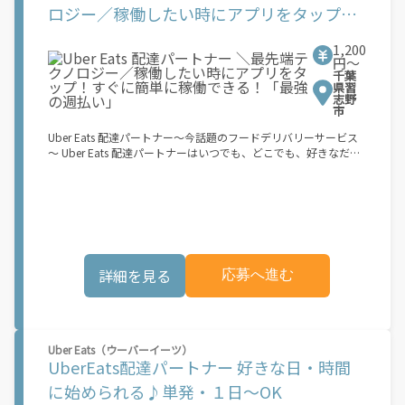
3. 黒ナンバー 4. 最新の車検証 5. 銀行口座 6. 就労資格確認書類
ロジー／稼働したい時にアプリをタップ！
（外国籍の方） ご応募いただいた後、登録手続きをご案内しま
すぐに簡単に稼働できる！「最強の週払
す。 登録手続きは、アプリですべて完結できます。 なお、ご自身
1,200
の車両でご登録いただく場合、ご登録者様と車両の所有者様は同
い」
円〜
一である必要があります。 【配達業務の流れ】 登録手続きを完
千葉
了すると、オファー（委託する配達業務）をアプリで確認するこ
県習
とができます。 あとは、3つのステップで稼働するだけです。 1.
志野
市
オファーを受諾する 2. デリバリーステーションで荷物をピックア
ップし、配達先に届ける 3. 報酬を週払いで受け取る 「時間に縛
Uber Eats 配達パートナー～今話題のフードデリバリーサービス
られたくないけれど、安定した収入がほしい...] 「スキマ時間はあ
～ Uber Eats 配達パートナーはいつでも、どこでも、好きなだけ
るけれど、その時間に稼げる方法がない...」 「新しい業務にチャ
稼働できます！ 「インセンティブはいくら貰える...？！」など 配
レンジしたいけれど、人間関係などが心配...」 そんなお悩み、
達もゲーム感覚で楽しめる最先端のスタイル。 稼働終了もアプリ
Amazon Flexで解決しませんか？ 少しでもご興味がある方は、お
でオフラインになるだけでOK！ 稼働方法 ①アプリでオンライン
気軽にご登録ください！ この募集はAmazonでの雇用ではなく、
になると、飲食店から配達リクエストが届く ②自転車・原付バイ
個人事業主の方への業務委託です。稼働時に発生する費用（車両
クなどでお料理を受け取り、配達スタート！ ③注文者にお料理を
の調達費用、ガソリン代、高速料金、駐車料金その他の業務に要
届けて、アプリで完了ボタンをタップ！ ★配達経験が無くても問
する費用など）はすべて自己負担となります。
題ありません！ ★自分の自転車・原付バイク(125cc以下)・軽貨
詳細を見る
応募へ進む
物車両でOK！ ★私服でOK！ ＼万がイチという時も安心！事故の
時は安心の傷害補償！／ 必要なのは【自転車】と【スマホ】の
み！ スキマ時間で、誰でもスグに稼げます♪ ★ポイント１ サー
ビスエリア内なら、どこでもあなたがいる場所で稼働できます！
★ポイント２ 時間に縛られず、 スキマ時間がいつでも 好きな時
Uber Eats（ウーバーイーツ）
間＝稼ぐ時間に！ 家事や授業、サークル活動など忙しいからこ
UberEats配達パートナー 好きな日・時間
そ、空いた時間を有効活用！自分にあったスタイルで稼働できま
す。 「休日に１時間だけ！」 「予定がなくなったから今日稼ぐ
に始められる♪単発・１日～OK
か...！」 時間も場所も自分次第！ 【原付（125cc以下）で配達希