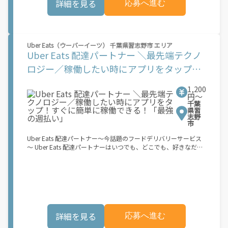
詳細を見る
応募へ進む
物車両でOK！ ★私服でOK！ ＼万がイチという時も安心！事故の
時は安心の傷害補償！／ 必要なのは【自転車】と【スマホ】の
み！ スキマ時間で、誰でもスグに稼げます♪ ★ポイント１ サー
ビスエリア内なら、どこでもあなたがいる場所で稼働できます！
★ポイント２ 時間に縛られず、 スキマ時間がいつでも 好きな時
Uber Eats（ウーバーイーツ） 千葉県習志野市 エリア
間＝稼ぐ時間に！ 家事や授業、サークル活動など忙しいからこ
Uber Eats 配達パートナー ＼最先端テクノ
そ、空いた時間を有効活用！自分にあったスタイルで稼働できま
す。 「休日に１時間だけ！」 「予定がなくなったから今日稼ぐ
ロジー／稼働したい時にアプリをタップ！
か...！」 時間も場所も自分次第！ 【原付（125cc以下）で配達希
すぐに簡単に稼働できる！「最強の週払
望の場合は】 原付（レンタル車も可）and普通自動車免許をお持
1,200
ちの人 【軽貨物またはバイク（125cc超）もOKですが、その場合
い」
円〜
は...】 事業用ナンバー（軽自動車の場合は黒ナンバー、バイクの
千葉
場合は緑ナンバー）が必要になります。 ※稼働できるのは、あな
県習
たの街で Uber Eats のサービスが開始してからになります。サー
志野
市
ビス開始日は、アカウント作成後に配信されるメールをご確認く
ださい。
Uber Eats 配達パートナー～今話題のフードデリバリーサービス
～ Uber Eats 配達パートナーはいつでも、どこでも、好きなだけ
稼働できます！ 「インセンティブはいくら貰える...？！」など 配
達もゲーム感覚で楽しめる最先端のスタイル。 稼働終了もアプリ
でオフラインになるだけでOK！ 稼働方法 ①アプリでオンライン
になると、飲食店から配達リクエストが届く ②自転車・原付バイ
クなどでお料理を受け取り、配達スタート！ ③注文者にお料理を
届けて、アプリで完了ボタンをタップ！ ★配達経験が無くても問
題ありません！ ★自分の自転車・原付バイク(125cc以下)・軽貨
詳細を見る
応募へ進む
物車両でOK！ ★私服でOK！ ＼万がイチという時も安心！事故の
時は安心の傷害補償！／ 必要なのは【自転車】と【スマホ】の