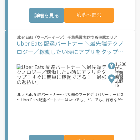
届けて、アプリで完了ボタンをタップ！ ★配達経験が無くても問
題ありません！ ★自分の自転車・原付バイク(125cc以下)・軽貨
詳細を見る
応募へ進む
物車両でOK！ ★私服でOK！ ＼万がイチという時も安心！事故の
時は安心の傷害補償！／ 必要なのは【自転車】と【スマホ】の
み！ スキマ時間で、誰でもスグに稼げます♪ ★ポイント１ サー
ビスエリア内なら、どこでもあなたがいる場所で稼働できます！
★ポイント２ 時間に縛られず、 スキマ時間がいつでも 好きな時
Uber Eats（ウーバーイーツ） 千葉県習志野市 谷津駅エリア
間＝稼ぐ時間に！ 家事や授業、サークル活動など忙しいからこ
Uber Eats 配達パートナー ＼最先端テクノ
そ、空いた時間を有効活用！自分にあったスタイルで稼働できま
ロジー／稼働したい時にアプリをタップ！
す。 「休日に１時間だけ！」 「予定がなくなったから今日稼ぐ
か...！」 時間も場所も自分次第！ 【原付（125cc以下）で配達希
すぐに簡単に稼働できる！「最強の週払
望の場合は】 原付（レンタル車も可）and普通自動車免許をお持
1,200
い」
円〜
ちの人 【軽貨物またはバイク（125cc超）もOKですが、その場合
千葉
は...】 事業用ナンバー（軽自動車の場合は黒ナンバー、バイクの
県習
場合は緑ナンバー）が必要になります。 ※稼働できるのは、あな
志野
たの街で Uber Eats のサービスが開始してからになります。サー
市
ビス開始日は、アカウント作成後に配信されるメールをご確認く
Uber Eats 配達パートナー～今話題のフードデリバリーサービス
ださい。
～ Uber Eats 配達パートナーはいつでも、どこでも、好きなだけ
稼働できます！ 「インセンティブはいくら貰える...？！」など 配
達もゲーム感覚で楽しめる最先端のスタイル。 稼働終了もアプリ
でオフラインになるだけでOK！ 稼働方法 ①アプリでオンライン
になると、飲食店から配達リクエストが届く ②自転車・原付バイ
クなどでお料理を受け取り、配達スタート！ ③注文者にお料理を
届けて、アプリで完了ボタンをタップ！ ★配達経験が無くても問
題ありません！ ★自分の自転車・原付バイク(125cc以下)・軽貨