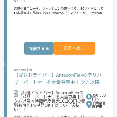
オファーを受諾する 2. デリバリーステーションで荷物をピックア
ップし、配達先に届ける 3. 報酬を週払いで受け取る 「時間に縛
書籍や日用品から、ファッションや家電まで、 ECサイトとして
られたくないけれど、安定した収入がほしい...] 「スキマ時間はあ
日本最大級の品揃えを誇るAmazon（アマゾン）が、 Amazon
るけれど、その時間に稼げる方法がない...」 「新しい業務にチャ
Flex（アマゾンフレックス）のデリバリーパートナーを募集中！
レンジしたいけれど、人間関係などが心配...」 そんなお悩み、
Amazon Flex (アマゾンフレックス)とは、個?事業主の?々に配達
Amazon Flexで解決しませんか？ 少しでもご興味がある方は、お
業務を?っていただくプログラムです。働く?時を?由に選び、?分
気軽にご登録ください！ この募集はAmazonでの雇用ではなく、
のペースで報酬を得る、そんな新しい働き?をはじめることがで
個人事業主の方への業務委託です。稼働時に発生する費用（車両
きます。 軽バン（軽貨物車）または軽乗用車を所有している方大
の調達費用、ガソリン代、高速料金、駐車料金その他の業務に要
歓迎！ 車両をお持ちでない場合は、パートナー企業による車両レ
する費用など）はすべて自己負担となります。
ンタル・リースサービスも利用できます！ 【Amazon Flexの魅
詳細を見る
応募へ進む
力】 ・少ない荷物量から試すこともでき、すぐ、簡単に始められ
る！ ・稼働する日や時間帯を自分で自由に決められるから、スキ
マ時間でしっかり稼げる！ ・自分の車両で配達できるから、気軽
に稼働できる！ ・自分のペースで無理なくできるから、シニアや
女性も活躍中！ ・髪型や服装も自由だから、自分らしく稼げる！
Amazon Flex
【Amazon Flexの始め方】 使用できる車両をお持ちの場合、必要
【配送ドライバー】AmazonFlexのデリバ
なものはたったの6つだけです。 1. スマートフォン 2. 運転免許証
3. 黒ナンバー 4. 最新の車検証 5. 銀行口座 6. 就労資格確認書類
リーパートナーを大量募集中！ 夕方以降４
（外国籍の方） ご応募いただいた後、登録手続きをご案内しま
時間程度最大10,200円の報酬も可能!※単発
す。 登録手続きは、アプリですべて完結できます。 なお、ご自身
の車両でご登録いただく場合、ご登録者様と車両の所有者様は同
350,000
OK！嬉しい「週払い」！
一である必要があります。 【配達業務の流れ】 登録手続きを完
円〜
了すると、オファー（委託する配達業務）をアプリで確認するこ
千葉県習
とができます。 あとは、3つのステップで稼働するだけです。 1.
志野市
オファーを受諾する 2. デリバリーステーションで荷物をピックア
ップし、配達先に届ける 3. 報酬を週払いで受け取る 「時間に縛