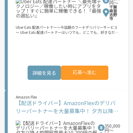
い」
円〜
超）もOKですが、その場合は...】 事業用ナンバー（軽自動車の場
千葉
合は黒ナンバー、バイクの場合は緑ナンバー）が必要になりま
県習
す。 ※稼働できるのは、あなたの街で Uber Eats のサービスが開
志野
市
始してからになります。サービス開始日は、アカウント作成後に
配信されるメールをご確認ください。 \"\"Uber Eats は一部の都
Uber Eats 配達パートナー～今話題のフードデリバリーサービス
市でのサービス開始に向けた準備を進めており、現在、配達パー
～ Uber Eats 配達パートナーはいつでも、どこでも、好きなだけ
トナー希望者に対してプラットフォームへの事前登録の機会を提
稼働できます！ 「インセンティブはいくら貰える...？！」など 配
供しています。実際に Uber Eats プラットフォームを通じた収益
達もゲーム感覚で楽しめる最先端のスタイル。 稼働終了もアプリ
機会が始まるのは、お客様の地域でサービスが正式に開始された
でオフラインになるだけでOK！ 稼働方法 ①アプリでオンライン
後となります。市場でのサービス開始時期は地域によって異なる
になると、飲食店から配達リクエストが届く ②自転車・原付バイ
可能性があり、事前にご登録いただいた場合でも、必ずしも配達
クなどでお料理を受け取り、配達スタート！ ③注文者にお料理を
リクエストへのアクセスが保証されるわけではありません。
届けて、アプリで完了ボタンをタップ！ ★配達経験が無くても問
\"\"\"\"\"
題ありません！ ★自分の自転車・原付バイク(125cc以下)・軽貨
詳細を見る
応募へ進む
物車両でOK！ ★私服でOK！ ＼万がイチという時も安心！事故の
時は安心の傷害補償！／ 必要なのは【自転車】と【スマホ】の
み！ スキマ時間で、誰でもスグに稼げます♪ ★ポイント１ サー
ビスエリア内なら、どこでもあなたがいる場所で稼働できます！
★ポイント２ 時間に縛られず、 スキマ時間がいつでも 好きな時
Amazon Flex
間＝稼ぐ時間に！ 家事や授業、サークル活動など忙しいからこ
【配送ドライバー】AmazonFlexのデリバ
そ、空いた時間を有効活用！自分にあったスタイルで稼働できま
す。 「休日に１時間だけ！」 「予定がなくなったから今日稼ぐ
リーパートナーを大量募集中！ 夕方以降４
か...！」 時間も場所も自分次第！ 【原付（125cc以下）で配達希
時間程度最大10,200円の報酬も可能!※単発
望の場合は】 原付（レンタル車も可）and普通自動車免許をお持
ちの人 【軽貨物またはバイク（125cc超）もOKですが、その場合
350,000
OK！嬉しい「週払い」！
は...】 事業用ナンバー（軽自動車の場合は黒ナンバー、バイクの
円〜