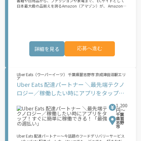
書籍や日用品から、ファッションや家電まで、 ECサイトとして
られたくないけれど、安定した収入がほしい...] 「スキマ時間はあ
日本最大級の品揃えを誇るAmazon（アマゾン）が、 Amazon
るけれど、その時間に稼げる方法がない...」 「新しい業務にチャ
Flex（アマゾンフレックス）のデリバリーパートナーを募集中！
レンジしたいけれど、人間関係などが心配...」 そんなお悩み、
Amazon Flex (アマゾンフレックス)とは、個?事業主の?々に配達
Amazon Flexで解決しませんか？ 少しでもご興味がある方は、お
業務を?っていただくプログラムです。働く?時を?由に選び、?分
気軽にご登録ください！ この募集はAmazonでの雇用ではなく、
のペースで報酬を得る、そんな新しい働き?をはじめることがで
個人事業主の方への業務委託です。稼働時に発生する費用（車両
きます。 軽バン（軽貨物車）または軽乗用車を所有している方大
の調達費用、ガソリン代、高速料金、駐車料金その他の業務に要
歓迎！ 車両をお持ちでない場合は、パートナー企業による車両レ
する費用など）はすべて自己負担となります。
ンタル・リースサービスも利用できます！ 【Amazon Flexの魅
詳細を見る
応募へ進む
力】 ・少ない荷物量から試すこともでき、すぐ、簡単に始められ
る！ ・稼働する日や時間帯を自分で自由に決められるから、スキ
マ時間でしっかり稼げる！ ・自分の車両で配達できるから、気軽
に稼働できる！ ・自分のペースで無理なくできるから、シニアや
女性も活躍中！ ・髪型や服装も自由だから、自分らしく稼げる！
Uber Eats（ウーバーイーツ） 千葉県習志野市 京成津田沼駅エリ
【Amazon Flexの始め方】 使用できる車両をお持ちの場合、必要
ア
なものはたったの6つだけです。 1. スマートフォン 2. 運転免許証
Uber Eats 配達パートナー ＼最先端テクノ
3. 黒ナンバー 4. 最新の車検証 5. 銀行口座 6. 就労資格確認書類
（外国籍の方） ご応募いただいた後、登録手続きをご案内しま
ロジー／稼働したい時にアプリをタップ！
す。 登録手続きは、アプリですべて完結できます。 なお、ご自身
すぐに簡単に稼働できる！「最強の週払
の車両でご登録いただく場合、ご登録者様と車両の所有者様は同
1,200
一である必要があります。 【配達業務の流れ】 登録手続きを完
い」
円〜
了すると、オファー（委託する配達業務）をアプリで確認するこ
千葉
とができます。 あとは、3つのステップで稼働するだけです。 1.
県習
志野
オファーを受諾する 2. デリバリーステーションで荷物をピックア
市
ップし、配達先に届ける 3. 報酬を週払いで受け取る 「時間に縛
られたくないけれど、安定した収入がほしい...] 「スキマ時間はあ
Uber Eats 配達パートナー～今話題のフードデリバリーサービス
るけれど、その時間に稼げる方法がない...」 「新しい業務にチャ