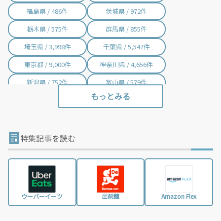
福島県 / 486件
茨城県 / 972件
栃木県 / 575件
群馬県 / 855件
埼玉県 / 3,998件
千葉県 / 5,547件
東京都 / 9,000件
神奈川県 / 4,656件
新潟県 / 752件
富山県 / 579件
石川県 / 405件
福井県 / 414件
山梨県 / 235件
長野県 / 780件
岐阜県 / 844件
静岡県 / 2,002件
特集記事を読む
愛知県 / 3,016件
三重県 / 998件
滋賀県 / 657件
京都府 / 1,404件
大阪府 / 3,331件
兵庫県 / 2,487件
ウーバーイーツ
出前館
Amazon Flex
奈良県 / 622件
和歌山県 / 321件