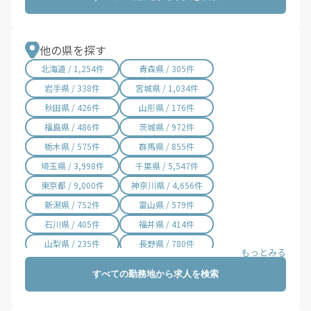
富津市 / 32件
浦安市 / 58件
四街道市 / 20件
袖ケ浦市 / 465件
八街市 / 452件
印西市 / 65件
他の県を探す
白井市 / 24件
富里市 / 41件
北海道 / 1,254件
青森県 / 305件
南房総市 / 6件
匝瑳市 / 6件
岩手県 / 338件
宮城県 / 1,034件
香取市 / 15件
山武市 / 8件
秋田県 / 426件
山形県 / 176件
いすみ市 / 19件
大網白里市 / 11件
福島県 / 486件
茨城県 / 972件
酒々井町 / 46件
栄町 / 5件
栃木県 / 575件
群馬県 / 855件
神崎町 / 5件
多古町 / 3件
埼玉県 / 3,998件
千葉県 / 5,547件
東庄町 / 8件
九十九里町 / 2件
東京都 / 9,000件
神奈川県 / 4,656件
芝山町 / 2件
横芝光町 / 3件
新潟県 / 752件
富山県 / 579件
一宮町 / 12件
睦沢町 / 1件
石川県 / 405件
福井県 / 414件
長生村 / 3件
白子町 / 2件
山梨県 / 235件
長野県 / 780件
長柄町 / 1件
長南町 / 2件
岐阜県 / 844件
静岡県 / 2,002件
すべての勤務地から求人を検索
大多喜町 / 16件
御宿町 / 1件
愛知県 / 3,016件
三重県 / 998件
鋸南町 / 3件
滋賀県 / 657件
京都府 / 1,404件