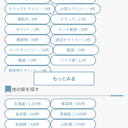
芝山町 / 2件
横芝光町 / 3件
トラックドライバー / 9件
大型ドライバー / 4件
一宮町 / 12件
睦沢町 / 1件
運転手 / 6件
トラック / 17件
長生村 / 3件
白子町 / 2件
タクシー / 2件
ルート配送 / 20件
長柄町 / 1件
長南町 / 2件
軽貨物 / 39件
送迎ドライバー / 2件
大多喜町 / 16件
御宿町 / 1件
フードデリバリー / 18件
配送 / 70件
鋸南町 / 3件
配達 / 72件
バイク便 / 11件
軽貨物ドライバー / 9件
他の県を探す
北海道 / 1,254件
青森県 / 305件
岩手県 / 338件
宮城県 / 1,034件
秋田県 / 426件
山形県 / 176件