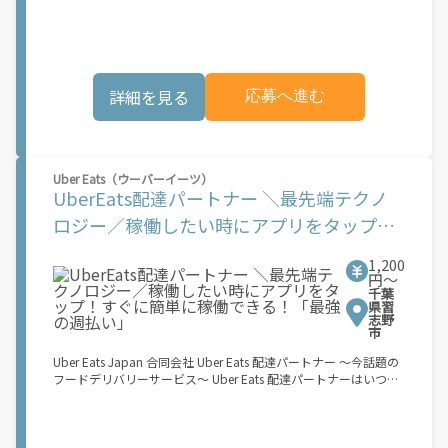
でオフラインになるだけでOK！ 稼働方法 ①アプリでオンライン
になると、飲食店から配達リクエストが届く ②自転車・原付バイ
クなどでお料理を受け取り、配達スタート！ ③注文者にお料理を
届けて、アプリで完了ボタンをタップ！ ★配達経験が無くても問
題ありません！ ★自分の自転車・原付バイク(125cc以下)・軽貨
詳細を見る
応募へ進む
物車両でOK！ ★私服でOK！ ＼万がイチという時も安心！事故の
時は安心の傷害補償！／ 必要なのは【自転車】と【スマホ】の
み！ スキマ時間で、誰でもスグに稼げます♪ ★ポイント１ サー
ビスエリア内なら、どこでもあなたがいる場所で稼働できます！
★ポイント２ 時間に縛られず、 スキマ時間がいつでも 好きな時
Uber Eats（ウーバーイーツ）
間＝稼ぐ時間に！ 家事や授業、サークル活動など忙しいからこ
UberEats配達パートナー ＼最先端テクノ
そ、空いた時間を有効活用！自分にあったスタイルで稼働できま
す。 「休日に１時間だけ！」 「予定がなくなったから今日稼ぐ
ロジー／稼働したい時にアプリをタップ！
か...！」 時間も場所も自分次第！ 【原付（125cc以下）で配達希
すぐに簡単に稼働できる！「最強の週払
望の場合は】 原付（レンタル車も可）and普通自動車免許をお持
1,200
ちの人 【軽貨物またはバイク（125cc超）もOKですが、その場合
い」
円〜
は...】 事業用ナンバー（軽自動車の場合は黒ナンバー、バイクの
千葉
場合は緑ナンバー）が必要になります。 ※稼働できるのは、あな
県習
たの街で Uber Eats のサービスが開始してからになります。サー
志野
市
ビス開始日は、アカウント作成後に配信されるメールをご確認く
ださい。
Uber Eats Japan 合同会社 Uber Eats 配達パートナー ～今話題の
フードデリバリーサービス～ Uber Eats 配達パートナーはいつで
も、どこでも、好きなだけ稼働できます！ 「インセンティブはい
くら貰える...？！」など 配達もゲーム感覚で楽しめる最先端のス
タイル。 稼働終了もアプリでオフラインになるだけでOK！ 稼働
方法 ①アプリでオンラインになると、飲食店から配達リクエスト