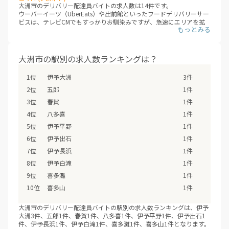
大洲市のデリバリー配達員バイトの求人数は14件です。
ウーバーイーツ（UberEats）や出前館といったフードデリバリーサー
ビスは、テレビCMでもすっかりお馴染みですが、急速にエリアを拡
大しています。これまでサービスが提供されていないエリアも、次々
にデリバリー配達員バイトの求人が増えていくことが見こまれていま
す。
大洲市のエリアに、新しいデリバリー配達員バイトが追加されていな
大洲市の駅別の求人数ランキングは？
いか、ぜひチェックしてみてください。
※デリバリーバイトNAVI調べ
伊予大洲
3件
※2026年08月最新
五郎
1件
春賀
1件
八多喜
1件
伊予平野
1件
伊予出石
1件
伊予長浜
1件
伊予白滝
1件
喜多灘
1件
喜多山
1件
大洲市のデリバリー配達員バイトの駅別の求人数ランキングは、伊予
大洲3件、五郎1件、春賀1件、八多喜1件、伊予平野1件、伊予出石1
件、伊予長浜1件、伊予白滝1件、喜多灘1件、喜多山1件となります。