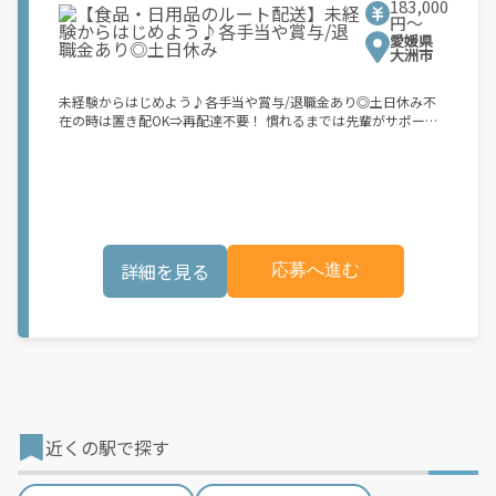
183,000
り 〓〓〓 長年黒字経営を続けている当社。 数年前に社長も世代
円〜
交代をし、 会社の将来も楽しみです。 売上も好調のため、 大型
愛媛県
ドライバーを始め、 全社員にしっかり還元しています！ ／／
大洲市
ベテランドライバーの中には、 賞与だけで90万円の支給実績
も有◎ ＼＼ ◇イマドキの働き方が出来るように 〓〓〓 運行時に
未経験からはじめよう♪各手当や賞与/退職金あり◎土日休み不
フェリーの使用など 業務効率もドンドンUP！ 前社長の時から共
在の時は置き配OK⇒再配達不要！ 慣れるまでは先輩がサポート
通の 「ドライバーファースト」な会社経営を これからも続けて
します◎ ▼バックモニター/ドラレコ/GPS完備 ▼残業ほぼなし準
いきます♪ 情報提供元： ビズコミ(株式会社三光アド)
中型免許があれば運転可能な 【AT1.5トントラック】で配達しま
す 最初1～2ヶ月はリーダーと一緒に乗車 ⇒荷降ろしの仕方、訪
問の仕方など丁寧に教えます ⇒曜日ごとに配達ルート固定 ★女
性スタッフも活躍中★～コープの配達員さん大募集!!～ コープの
組合員さんのお宅に ご注文された商品をお届け! *曜日ごとにルー
ト固定♪ *不在の際は玄関前に置いて帰ってOK ⇒再配達なし! *
詳細を見る
応募へ進む
お仕事はチェックと配送だけ◎ 積み込みは他のスタッフが対
応! *慣れるまではリーダーと一緒に配達♪ 荷降ろしや訪問など
も丁寧に教えます! ～どんな配送車？～ ◆AT1.5トントラックで
す！ 準中型免許があれば運転可能◎ 2017年3月11日以前に
普通免許を取った方はそれでOK◎ ◆安心できる充実設備！ バ
ックモニター、GPS、ドライブレコーダー完備！
近くの駅で探す