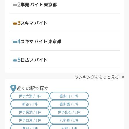
2
2
2
ウーバーイーツ バイト
デリバリー バイト
単発 バイト 東京都
宮崎県 / 315件
鹿児島県 / 490件
沖縄県 / 286件
3
3
3
ウーバーイーツ バイト 東京都
軽 貨物 求人
スキマ バイト
4
4
4
ウーバーイーツ 配達員 大阪府
配達 バイト
スキマ バイト 東京都
5
5
5
ウーバーイーツ 求人
トラック 運転 手 求人
日払い バイト
ランキングをもっと見る
近くの駅で探す
伊予大洲 / 3件
喜多山 / 1件
新谷 / 1件
喜多灘 / 1件
伊予長浜 / 1件
伊予出石 / 1件
伊予白滝 / 1件
八多喜 / 1件
春賀 / 1件
五郎 / 1件