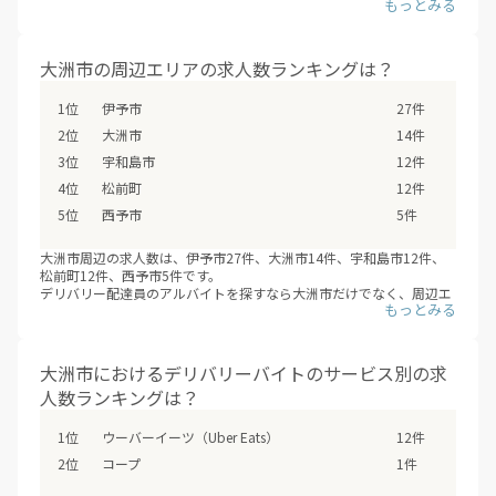
そのほかデリバリー 配達員バイトの求人 - 大洲市のデリバリー配達員
バイトの求人は、大洲市の全12駅で募集しています。（※デリバリー
バイトNAVI調べ /2026年08月）
フードデリバリーサービスの配達員登録は、サービスが開始するより
大洲市の周辺エリアの求人数ランキングは？
も先に、始まっていることも多いため、興味のあるエリアの配達員募
集の登録情報を小まめにチェックするオススメします。
伊予市
27件
大洲市
14件
宇和島市
12件
松前町
12件
西予市
5件
大洲市周辺の求人数は、伊予市27件、大洲市14件、宇和島市12件、
松前町12件、西予市5件です。
デリバリー配達員のアルバイトを探すなら大洲市だけでなく、周辺エ
リアの伊予市・宇和島市・松前町・西予市などもあわせて検討の上、
応募や登録をしてみてはいかがでしょうか？（※デリバリーバイト
NAVI調べ /2026年08月）
大洲市におけるデリバリーバイトのサービス別の求
人数ランキングは？
ウーバーイーツ（Uber Eats）
12件
コープ
1件