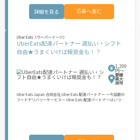
お料理を届けて、アプリで完了ボタンをタップ！ ★配達経験が無
\"\"\"\"\"
くても問題ありません！ ★自分の自転車・原付バイク(125cc以
詳細を見る
応募へ進む
下)・軽貨物車両でOK！ ★私服でOK！ ＼万がイチという時も安
心！事故の時は安心の傷害補償！／ 必要なのは【自転車】と【ス
マホ】のみ！ スキマ時間で、誰でもスグに稼げます♪ ★ポイン
ト１ サービスエリア内なら、どこでも\あなたがいる場所\"で稼
働できます！ ★ポイント２ 時間に縛られず、 \"\"スキマ時間
Uber Eats（ウーバーイーツ）
\"\"がいつでも 好きな時間＝稼ぐ時間に！ 家事や授業、サークル
UberEats配達パートナー 週払い・シフト
活動など忙しいからこそ、空いた時間を有効活用！自分にあった
スタイルで稼働できます。 「休日に１時間だけ…！」 「予定がな
自由★うまくいけば報奨金も！？
くなったから今日稼ぐか...！」 時間も場所も自分次第！ 【原付
（125cc以下）で配達希望の場合は…】 原付（レンタル車も可）
and普通自動車免許をお持ちの人 【軽貨物またはバイク（125cc
1,200
超）もOKですが、その場合は...】 事業用ナンバー（軽自動車の場
円〜
愛媛
合は黒ナンバー、バイクの場合は緑ナンバー）が必要になりま
県大
す。 ※稼働できるのは、あなたの街で Uber Eats のサービスが開
洲市
始してからになります。サービス開始日は、アカウント作成後に
配信されるメールをご確認ください。 \"\"Uber Eats は一部の都
Uber Eats Japan 合同会社 Uber Eats 配達パートナー ～今話題の
市でのサービス開始に向けた準備を進めており、現在、配達パー
フードデリバリーサービス～ Uber Eats 配達パートナーはいつで
トナー希望者に対してプラットフォームへの事前登録の機会を提
も、どこでも、好きなだけ稼働できます！ 「インセンティブはい
供しています。実際に Uber Eats プラットフォームを通じた収益
くら貰える...？！」など 配達もゲーム感覚で楽しめる最先端のス
機会が始まるのは、お客様の地域でサービスが正式に開始された
タイル。 稼働終了もアプリでオフラインになるだけでOK！ 稼働
後となります。市場でのサービス開始時期は地域によって異なる
方法 ①アプリでオンラインになると、飲食店から配達リクエスト
可能性があり、事前にご登録いただいた場合でも、必ずしも配達
が届く ↓ ②自転車・原付バイクなどでお料理を受け取り、配達
リクエストへのアクセスが保証されるわけではありません。
スタート！ ↓ ③注文者にお料理を届けて、アプリで完了ボタン
\"\"\"\"\"
をタップ！ ★配達経験が無くても問題ありません！ ★自分の自