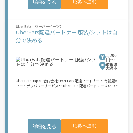
詳細を見る
応募へ進む
転車・原付バイク(125cc以下)・軽貨物車両でOK！ ★私服でOK！
＼万がイチという時も安心！事故の時は安心の傷害補償！／ 必要
なのは【自転車】と【スマホ】のみ！ スキマ時間で、誰でもスグ
に稼げます♪ ★ポイント１ サービスエリア内なら、どこでも\あ
なたがいる場所\"で稼働できます！ ★ポイント２ 時間に縛られ
Uber Eats（ウーバーイーツ）
ず、 \"\"スキマ時間\"\"がいつでも 好きな時間＝稼ぐ時間に！ 家
UberEats配達パートナー 服装/シフトは自
事や授業、サークル活動など忙しいからこそ、空いた時間を有効
活用！自分にあったスタイルで稼働できます。 「休日に１時間だ
分で決める
け…！」 「予定がなくなったから今日稼ぐか...！」 時間も場所も
自分次第！ 【原付（125cc以下）で配達希望の場合は…】 原付
（レンタル車も可）and普通自動車免許をお持ちの人 【軽貨物ま
1,200
たはバイク（125cc超）もOKですが、その場合は...】 事業用ナン
円〜
バー（軽自動車の場合は黒ナンバー、バイクの場合は緑ナンバ
愛媛県
ー）が必要になります。 ※稼働できるのは、あなたの街で Uber
大洲市
Eats のサービスが開始してからになります。サービス開始日は、
アカウント作成後に配信されるメールをご確認ください。 お支払
Uber Eats Japan 合同会社 Uber Eats 配達パートナー ～今話題の
い条件および手数料が適用されます カスタマーサポート： Uber
フードデリバリーサービス～ Uber Eats 配達パートナーはいつで
Driver アプリ内のヘルプよりお問い合わせください。\"\"\"
も、どこでも、好きなだけ稼働できます！ 「インセンティブはい
くら貰える...？！」など 配達もゲーム感覚で楽しめる最先端のス
タイル。 稼働終了もアプリでオフラインになるだけでOK！ 稼働
方法 ①アプリでオンラインになると、飲食店から配達リクエスト
が届く ↓ ②自転車・原付バイクなどでお料理を受け取り、配達
スタート！ ↓ ③注文者にお料理を届けて、アプリで完了ボタン
をタップ！ ★配達経験が無くても問題ありません！ ★自分の自
詳細を見る
応募へ進む
転車・原付バイク(125cc以下)・軽貨物車両でOK！ ★私服でOK！
＼万がイチという時も安心！事故の時は安心の傷害補償！／ 必要