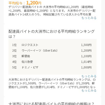
1,200
平均給与：
円
件、2024年10月は2件、2024年11月は4件、2024年12月は1件、
デリバリー配達員バイトの 大洲市の平均時給は1,200円 （最低時給
2025年01月は5件、2025年02月は1件、2025年03月は3件、2025年
=1,200円、 最高時給=1,200円）となります。 大洲市のデリバリー配
04月は1件、2025年05月は1件、2025年06月は2件、2025年07月は1
達員バイト14求人のうち、 時給記載されている求人から平均を算
件、2025年08月は2件、2025年09月は6件、2025年10月は2件、
出。 （※デリバリーバイトNAVI調べ /2026年08月 ※非掲載の場合
2025年11月は2件、2025年12月は2件、2026年01月は2件、2026年
は、編集部にて調査した金額を掲載しています）
02月は1件、2026年03月は1件、2026年04月は1件、2026年05月は2
件、2026年06月は2件、2026年07月は1件、2026年08月は14件と推
デリバリー配達員バイトは、大きく業務委託型（成果報酬型）と時給
移。（※デリバリーバイトNAVI調べ /2026年08月）
配達員バイトの大洲市における平均時給ランキング
型に分類されます。業務委託型（成果報酬型）のデリバリー配達員バ
は？
イトは、 一回あたりの配達報酬となり、時給は目安となります。頑張
り次第では、日給2万円を超えも可能。 時給型のデリバリー配達員バ
イトは、安定した給与を得られるメリットがあります。各求人を比較
ロジクエスト
1,500円
検討した上で、応募/登録することをオススメします。
ウーバーイーツ（Uber Eats）
1,200円
郵便局
1,100円
佐川急便
1,014円
ドミノ・ピザ
1,000円
大洲市におけるデリバリー配達員バイトの平均時給ランキングは、ロ
ジクエストが1,500円、ウーバーイーツ（Uber Eats）が1,200円、郵
便局が1,100円、佐川急便が1,014円、ドミノ・ピザが1,000円となっ
ています。（※デリバリーバイトNAVI調べ /2026年08月）
業務委託型（成果報酬型）のデリバリー配達員バイトでは、エリアや
時期によって、報酬増加キャンペーンなどを行なっているため、 登録
後も随時、興味のあるエリアの情報収集をするとよいでしょう。
大洲市における配達員バイトの平均時給の推移は？