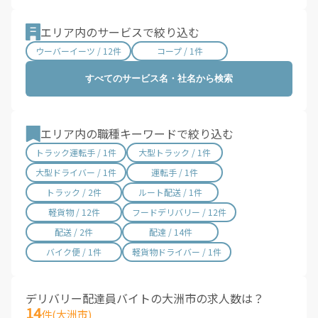
滋賀県 / 657件
京都府 / 1,404件
大阪府 / 3,331件
兵庫県 / 2,487件
エリア内のサービスで絞り込む
奈良県 / 622件
和歌山県 / 321件
ウーバーイーツ / 12件
コープ / 1件
鳥取県 / 186件
島根県 / 198件
すべてのサービス名・社名から検索
岡山県 / 754件
広島県 / 1,483件
山口県 / 358件
徳島県 / 194件
香川県 / 501件
愛媛県 / 436件
エリア内の職種キーワードで絞り込む
高知県 / 389件
福岡県 / 1,699件
トラック運転手 / 1件
大型トラック / 1件
佐賀県 / 194件
長崎県 / 394件
大型ドライバー / 1件
運転手 / 1件
熊本県 / 562件
大分県 / 201件
トラック / 2件
ルート配送 / 1件
宮崎県 / 315件
鹿児島県 / 490件
軽貨物 / 12件
フードデリバリー / 12件
沖縄県 / 286件
配送 / 2件
配達 / 14件
バイク便 / 1件
軽貨物ドライバー / 1件
デリバリー配達員バイトの大洲市の求人数は？
14
件(大洲市)