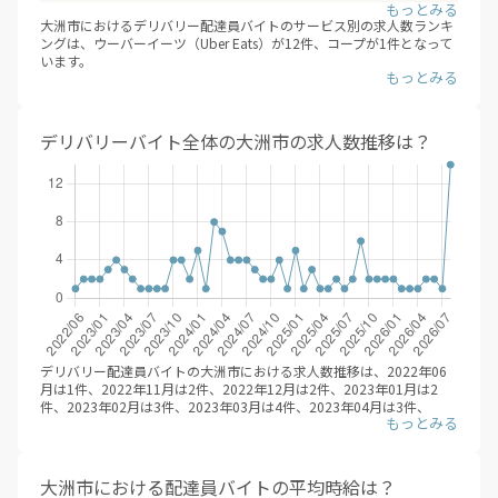
大洲市におけるデリバリー配達員バイトのサービス別の求人数ランキ
ングは、ウーバーイーツ（Uber Eats）が12件、コープが1件となって
います。
デリバリー配達員バイトで最も効率的に、稼ぐためには、複数のフー
ドデリバリーサービスに登録することです。時期やエリアごとに、一
番稼げるサービスを選んで、登録することが大事です。
※デリバリーバイトNAVI調べ
デリバリーバイト全体の大洲市の求人数推移は？
2026年08月
デリバリー配達員バイトの大洲市における求人数推移は、2022年06
月は1件、2022年11月は2件、2022年12月は2件、2023年01月は2
件、2023年02月は3件、2023年03月は4件、2023年04月は3件、
2023年05月は2件、2023年06月は1件、2023年07月は1件、2023年
08月は1件、2023年09月は1件、2023年10月は4件、2023年11月は4
件、2023年12月は2件、2024年01月は5件、2024年02月は1件、
2024年03月は8件、2024年04月は7件、2024年05月は4件、2024年
大洲市における配達員バイトの平均時給は？
06月は4件、2024年07月は4件、2024年08月は3件、2024年09月は2