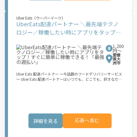
なのは【自転車】と【スマホ】のみ！ スキマ時間で、誰でもスグ
に稼げます♪ ★ポイント１ サービスエリア内なら、どこでも\あ
なたがいる場所\"で稼働できます！ ★ポイント２ 時間に縛られ
Uber Eats（ウーバーイーツ）
ず、 \"\"スキマ時間\"\"がいつでも 好きな時間＝稼ぐ時間に！ 家
UberEats配達パートナー ＼最先端テクノ
事や授業、サークル活動など忙しいからこそ、空いた時間を有効
活用！自分にあったスタイルで稼働できます。 「休日に１時間だ
ロジー／稼働したい時にアプリをタップ！
け…！」 「予定がなくなったから今日稼ぐか...！」 時間も場所も
すぐに簡単に稼働できる！「最強の週払
自分次第！ 【原付（125cc以下）で配達希望の場合は…】 原付
（レンタル車も可）and普通自動車免許をお持ちの人 【軽貨物ま
1,200
い」
たはバイク（125cc超）もOKですが、その場合は...】 事業用ナン
円〜
愛媛
バー（軽自動車の場合は黒ナンバー、バイクの場合は緑ナンバ
県大
ー）が必要になります。 ※稼働できるのは、あなたの街で Uber
洲市
Eats のサービスが開始してからになります。サービス開始日は、
アカウント作成後に配信されるメールをご確認ください。 お支払
Uber Eats 配達パートナー ～今話題のフードデリバリーサービス
い条件および手数料が適用されます カスタマーサポート： Uber
～ Uber Eats 配達パートナーはいつでも、どこでも、好きなだけ
Driver アプリ内のヘルプよりお問い合わせください。\"\"\"
稼働できます！ 「インセンティブはいくら貰える...？！」など 配
達もゲーム感覚で楽しめる最先端のスタイル。 稼働終了もアプリ
でオフラインになるだけでOK！ 稼働方法 ①アプリでオンライン
になると、飲食店から配達リクエストが届く ↓ ②自転車・原付
バイクなどでお料理を受け取り、配達スタート！ ↓ ③注文者に
お料理を届けて、アプリで完了ボタンをタップ！ ★配達経験が無
くても問題ありません！ ★自分の自転車・原付バイク(125cc以
詳細を見る
応募へ進む
下)・軽貨物車両でOK！ ★私服でOK！ ＼万がイチという時も安
心！事故の時は安心の傷害補償！／ 必要なのは【自転車】と【ス
マホ】のみ！ スキマ時間で、誰でもスグに稼げます♪ ★ポイン
ト１ サービスエリア内なら、どこでも\あなたがいる場所\"で稼