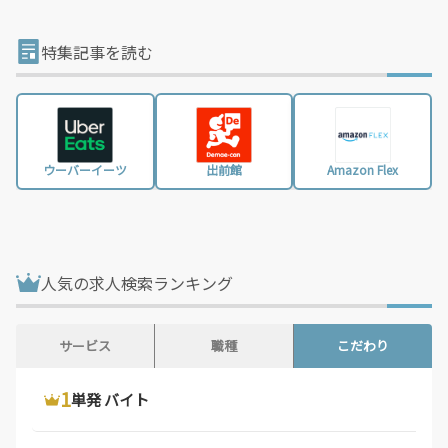
山梨県 / 235件
長野県 / 780件
岐阜県 / 844件
静岡県 / 2,002件
特集記事を読む
愛知県 / 3,016件
三重県 / 998件
滋賀県 / 657件
京都府 / 1,404件
大阪府 / 3,331件
兵庫県 / 2,487件
ウーバーイーツ
出前館
Amazon Flex
奈良県 / 622件
和歌山県 / 321件
鳥取県 / 186件
島根県 / 198件
岡山県 / 754件
広島県 / 1,483件
人気の求人検索ランキング
山口県 / 358件
徳島県 / 194件
香川県 / 501件
愛媛県 / 436件
サービス
職種
こだわり
高知県 / 389件
福岡県 / 1,699件
1
1
1
ウーバーイーツ 配達員
ドライバー 求人
単発 バイト
佐賀県 / 194件
長崎県 / 394件
熊本県 / 562件
大分県 / 201件