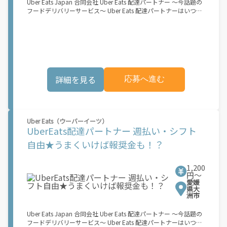
Uber Eats Japan 合同会社 Uber Eats 配達パートナー ～今話題の
市でのサービス開始に向けた準備を進めており、現在、配達パー
フードデリバリーサービス～ Uber Eats 配達パートナーはいつで
トナー希望者に対してプラットフォームへの事前登録の機会を提
も、どこでも、好きなだけ稼働できます！ 「インセンティブはい
供しています。実際に Uber Eats プラットフォームを通じた収益
くら貰える...？！」など 配達もゲーム感覚で楽しめる最先端のス
機会が始まるのは、お客様の地域でサービスが正式に開始された
タイル。 稼働終了もアプリでオフラインになるだけでOK！ 稼働
後となります。市場でのサービス開始時期は地域によって異なる
方法 ①アプリでオンラインになると、飲食店から配達リクエスト
可能性があり、事前にご登録いただいた場合でも、必ずしも配達
が届く ↓ ②自転車・原付バイクなどでお料理を受け取り、配達
リクエストへのアクセスが保証されるわけではありません。
スタート！ ↓ ③注文者にお料理を届けて、アプリで完了ボタン
\"\"\"\"\"
をタップ！ ★配達経験が無くても問題ありません！ ★自分の自
詳細を見る
応募へ進む
転車・原付バイク(125cc以下)・軽貨物車両でOK！ ★私服でOK！
＼万がイチという時も安心！事故の時は安心の傷害補償！／ 必要
なのは【自転車】と【スマホ】のみ！ スキマ時間で、誰でもスグ
に稼げます♪ ★ポイント１ サービスエリア内なら、どこでも\あ
なたがいる場所\"で稼働できます！ ★ポイント２ 時間に縛られ
Uber Eats（ウーバーイーツ）
ず、 \"\"スキマ時間\"\"がいつでも 好きな時間＝稼ぐ時間に！ 家
UberEats配達パートナー 週払い・シフト
事や授業、サークル活動など忙しいからこそ、空いた時間を有効
活用！自分にあったスタイルで稼働できます。 「休日に１時間だ
自由★うまくいけば報奨金も！？
け…！」 「予定がなくなったから今日稼ぐか...！」 時間も場所も
自分次第！ 【原付（125cc以下）で配達希望の場合は…】 原付
（レンタル車も可）and普通自動車免許をお持ちの人 【軽貨物ま
1,200
たはバイク（125cc超）もOKですが、その場合は...】 事業用ナン
円〜
愛媛
バー（軽自動車の場合は黒ナンバー、バイクの場合は緑ナンバ
県大
ー）が必要になります。 ※稼働できるのは、あなたの街で Uber
洲市
Eats のサービスが開始してからになります。サービス開始日は、
アカウント作成後に配信されるメールをご確認ください。 お支払
Uber Eats Japan 合同会社 Uber Eats 配達パートナー ～今話題の
い条件および手数料が適用されます カスタマーサポート： Uber
フードデリバリーサービス～ Uber Eats 配達パートナーはいつで
Driver アプリ内のヘルプよりお問い合わせください。\"\"\"