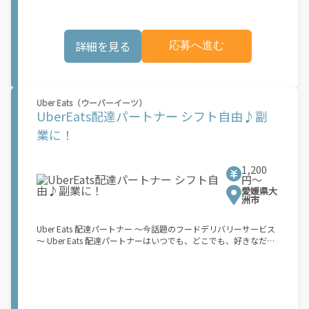
バイクなどでお料理を受け取り、配達スタート！ ↓ ③注文者に
お料理を届けて、アプリで完了ボタンをタップ！ ★配達経験が無
くても問題ありません！ ★自分の自転車・原付バイク(125cc以
詳細を見る
応募へ進む
下)・軽貨物車両でOK！ ★私服でOK！ ＼万がイチという時も安
心！事故の時は安心の傷害補償！／ 必要なのは【自転車】と【ス
マホ】のみ！ スキマ時間で、誰でもスグに稼げます♪ ★ポイン
ト１ サービスエリア内なら、どこでも\あなたがいる場所\"で稼
働できます！ ★ポイント２ 時間に縛られず、 \"\"スキマ時間
Uber Eats（ウーバーイーツ）
\"\"がいつでも 好きな時間＝稼ぐ時間に！ 家事や授業、サークル
UberEats配達パートナー シフト自由♪副
活動など忙しいからこそ、空いた時間を有効活用！自分にあった
スタイルで稼働できます。 「休日に１時間だけ…！」 「予定がな
業に！
くなったから今日稼ぐか...！」 時間も場所も自分次第！ 【原付
（125cc以下）で配達希望の場合は…】 原付（レンタル車も可）
and普通自動車免許をお持ちの人 【軽貨物またはバイク（125cc
1,200
超）もOKですが、その場合は...】 事業用ナンバー（軽自動車の場
円〜
合は黒ナンバー、バイクの場合は緑ナンバー）が必要になりま
愛媛県大
す。 ※稼働できるのは、あなたの街で Uber Eats のサービスが開
洲市
始してからになります。サービス開始日は、アカウント作成後に
配信されるメールをご確認ください。 \"\"Uber Eats は一部の都
Uber Eats 配達パートナー ～今話題のフードデリバリーサービス
市でのサービス開始に向けた準備を進めており、現在、配達パー
～ Uber Eats 配達パートナーはいつでも、どこでも、好きなだけ
トナー希望者に対してプラットフォームへの事前登録の機会を提
稼働できます！ 「インセンティブはいくら貰える...？！」など 配
供しています。実際に Uber Eats プラットフォームを通じた収益
達もゲーム感覚で楽しめる最先端のスタイル。 稼働終了もアプリ
機会が始まるのは、お客様の地域でサービスが正式に開始された
でオフラインになるだけでOK！ 稼働方法 ①アプリでオンライン
後となります。市場でのサービス開始時期は地域によって異なる
になると、飲食店から配達リクエストが届く ↓ ②自転車・原付
可能性があり、事前にご登録いただいた場合でも、必ずしも配達
バイクなどでお料理を受け取り、配達スタート！ ↓ ③注文者に
リクエストへのアクセスが保証されるわけではありません。