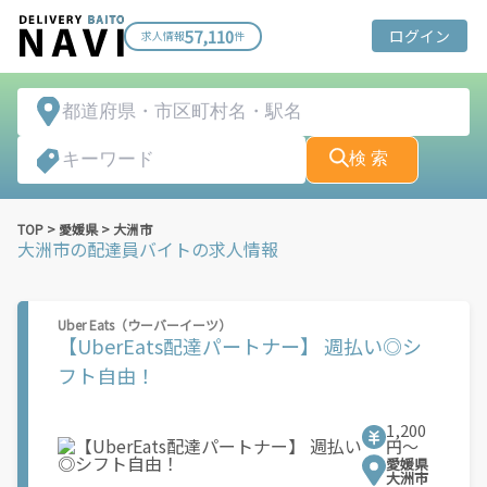
57,110
ログイン
求人情報
件
検 索
TOP
>
愛媛県
>
大洲市
大洲市
の配達員バイトの求人情報
Uber Eats（ウーバーイーツ）
【UberEats配達パートナー】 週払い◎シ
フト自由！
1,200
円〜
愛媛県
大洲市