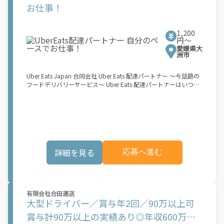
活用！自分にあったスタイルで稼働できます。 「休日に１時間だ
お仕事！
け…！」 「予定がなくなったから今日稼ぐか...！」 時間も場所も
自分次第！ 【原付（125cc以下）で配達希望の場合は…】 原付
（レンタル車も可）and普通自動車免許をお持ちの人 【軽貨物ま
1,200
たはバイク（125cc超）もOKですが、その場合は...】 事業用ナン
円〜
バー（軽自動車の場合は黒ナンバー、バイクの場合は緑ナンバ
愛媛県大
ー）が必要になります。 ※稼働できるのは、あなたの街で Uber
洲市
Eats のサービスが開始してからになります。サービス開始日は、
アカウント作成後に配信されるメールをご確認ください。 お支払
Uber Eats Japan 合同会社 Uber Eats 配達パートナー ～今話題の
い条件および手数料が適用されます カスタマーサポート： Uber
フードデリバリーサービス～ Uber Eats 配達パートナーはいつで
Driver アプリ内のヘルプよりお問い合わせください。\"\"\"
も、どこでも、好きなだけ稼働できます！ 「インセンティブはい
くら貰える...？！」など 配達もゲーム感覚で楽しめる最先端のス
タイル。 稼働終了もアプリでオフラインになるだけでOK！ 稼働
方法 ①アプリでオンラインになると、飲食店から配達リクエスト
が届く ↓ ②自転車・原付バイクなどでお料理を受け取り、配達
スタート！ ↓ ③注文者にお料理を届けて、アプリで完了ボタン
をタップ！ ★配達経験が無くても問題ありません！ ★自分の自
詳細を見る
応募へ進む
転車・原付バイク(125cc以下)・軽貨物車両でOK！ ★私服でOK！
＼万がイチという時も安心！事故の時は安心の傷害補償！／ 必要
なのは【自転車】と【スマホ】のみ！ スキマ時間で、誰でもスグ
に稼げます♪ ★ポイント１ サービスエリア内なら、どこでも\あ
なたがいる場所\"で稼働できます！ ★ポイント２ 時間に縛られ
有限会社合田運送
ず、 \"\"スキマ時間\"\"がいつでも 好きな時間＝稼ぐ時間に！ 家
大型ドライバー／賞与年2回／90万以上可
事や授業、サークル活動など忙しいからこそ、空いた時間を有効
活用！自分にあったスタイルで稼働できます。 「休日に１時間だ
賞与計90万以上の実績あり◎年収600万円
け…！」 「予定がなくなったから今日稼ぐか...！」 時間も場所も