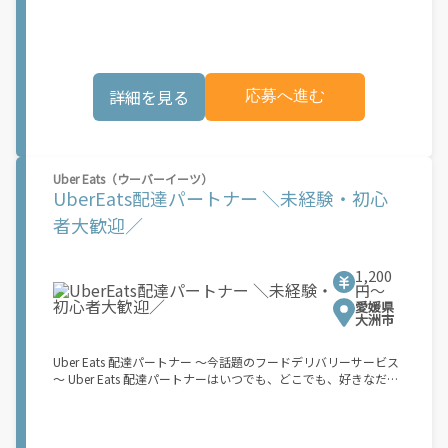
タイル。 稼働終了もアプリでオフラインになるだけでOK！ 稼働
方法 ①アプリでオンラインになると、飲食店から配達リクエスト
が届く ↓ ②自転車・原付バイクなどでお料理を受け取り、配達
スタート！ ↓ ③注文者にお料理を届けて、アプリで完了ボタン
をタップ！ ★配達経験が無くても問題ありません！ ★自分の自
詳細を見る
応募へ進む
転車・原付バイク(125cc以下)・軽貨物車両でOK！ ★私服でOK！
＼万がイチという時も安心！事故の時は安心の傷害補償！／ 必要
なのは【自転車】と【スマホ】のみ！ スキマ時間で、誰でもスグ
に稼げます♪ ★ポイント１ サービスエリア内なら、どこでも\あ
なたがいる場所\"で稼働できます！ ★ポイント２ 時間に縛られ
Uber Eats（ウーバーイーツ）
ず、 \"\"スキマ時間\"\"がいつでも 好きな時間＝稼ぐ時間に！ 家
UberEats配達パートナー ＼未経験・初心
事や授業、サークル活動など忙しいからこそ、空いた時間を有効
活用！自分にあったスタイルで稼働できます。 「休日に１時間だ
者大歓迎／
け…！」 「予定がなくなったから今日稼ぐか...！」 時間も場所も
自分次第！ 【原付（125cc以下）で配達希望の場合は…】 原付
（レンタル車も可）and普通自動車免許をお持ちの人 【軽貨物ま
1,200
たはバイク（125cc超）もOKですが、その場合は...】 事業用ナン
円〜
バー（軽自動車の場合は黒ナンバー、バイクの場合は緑ナンバ
愛媛県
ー）が必要になります。 ※稼働できるのは、あなたの街で Uber
大洲市
Eats のサービスが開始してからになります。サービス開始日は、
アカウント作成後に配信されるメールをご確認ください。 お支払
Uber Eats 配達パートナー ～今話題のフードデリバリーサービス
い条件および手数料が適用されます カスタマーサポート： Uber
～ Uber Eats 配達パートナーはいつでも、どこでも、好きなだけ
Driver アプリ内のヘルプよりお問い合わせください。\"\"\"
稼働できます！ 「インセンティブはいくら貰える...？！」など 配
達もゲーム感覚で楽しめる最先端のスタイル。 稼働終了もアプリ
でオフラインになるだけでOK！ 稼働方法 ①アプリでオンライン
になると、飲食店から配達リクエストが届く ↓ ②自転車・原付