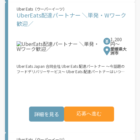
働できます！ ★ポイント２ 時間に縛られず、 \"\"スキマ時間
Uber Eats（ウーバーイーツ）
\"\"がいつでも 好きな時間＝稼ぐ時間に！ 家事や授業、サークル
UberEats配達パートナー ＼単発・Wワーク
活動など忙しいからこそ、空いた時間を有効活用！自分にあった
スタイルで稼働できます。 「休日に１時間だけ…！」 「予定がな
歓迎／
くなったから今日稼ぐか...！」 時間も場所も自分次第！ 【原付
（125cc以下）で配達希望の場合は…】 原付（レンタル車も可）
and普通自動車免許をお持ちの人 【軽貨物またはバイク（125cc
1,200
超）もOKですが、その場合は...】 事業用ナンバー（軽自動車の場
円〜
合は黒ナンバー、バイクの場合は緑ナンバー）が必要になりま
愛媛県大
す。 ※稼働できるのは、あなたの街で Uber Eats のサービスが開
洲市
始してからになります。サービス開始日は、アカウント作成後に
配信されるメールをご確認ください。 \"\"Uber Eats は一部の都
Uber Eats Japan 合同会社 Uber Eats 配達パートナー ～今話題の
市でのサービス開始に向けた準備を進めており、現在、配達パー
フードデリバリーサービス～ Uber Eats 配達パートナーはいつで
トナー希望者に対してプラットフォームへの事前登録の機会を提
も、どこでも、好きなだけ稼働できます！ 「インセンティブはい
供しています。実際に Uber Eats プラットフォームを通じた収益
くら貰える...？！」など 配達もゲーム感覚で楽しめる最先端のス
機会が始まるのは、お客様の地域でサービスが正式に開始された
タイル。 稼働終了もアプリでオフラインになるだけでOK！ 稼働
後となります。市場でのサービス開始時期は地域によって異なる
方法 ①アプリでオンラインになると、飲食店から配達リクエスト
可能性があり、事前にご登録いただいた場合でも、必ずしも配達
が届く ↓ ②自転車・原付バイクなどでお料理を受け取り、配達
リクエストへのアクセスが保証されるわけではありません。
スタート！ ↓ ③注文者にお料理を届けて、アプリで完了ボタン
\"\"\"\"\"
をタップ！ ★配達経験が無くても問題ありません！ ★自分の自
詳細を見る
応募へ進む
転車・原付バイク(125cc以下)・軽貨物車両でOK！ ★私服でOK！
＼万がイチという時も安心！事故の時は安心の傷害補償！／ 必要
なのは【自転車】と【スマホ】のみ！ スキマ時間で、誰でもスグ
に稼げます♪ ★ポイント１ サービスエリア内なら、どこでも\あ
なたがいる場所\"で稼働できます！ ★ポイント２ 時間に縛られ
Uber Eats（ウーバーイーツ）