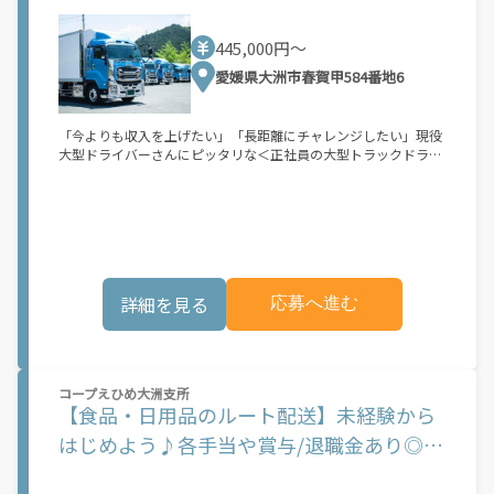
も叶う！大型
自分次第！ 【原付（125cc以下）で配達希望の場合は…】 原付
（レンタル車も可）and普通自動車免許をお持ちの人 【軽貨物ま
445,000円〜
たはバイク（125cc超）もOKですが、その場合は...】 事業用ナン
バー（軽自動車の場合は黒ナンバー、バイクの場合は緑ナンバ
愛媛県大洲市春賀甲584番地6
ー）が必要になります。 ※稼働できるのは、あなたの街で Uber
Eats のサービスが開始してからになります。サービス開始日は、
アカウント作成後に配信されるメールをご確認ください。 お支払
「今よりも収入を上げたい」「長距離にチャレンジしたい」現役
い条件および手数料が適用されます カスタマーサポート： Uber
大型ドライバーさんにピッタリな＜正社員の大型トラックドライ
Driver アプリ内のヘルプよりお問い合わせください。\"\"\"
バー＞の募集！冷凍食品等の長距離輸送をお任せします。＜賞与
年2回支給＞ここ数年はずっと黒字経営！だから全社員に賞与で
しっかり還元できています♪ベテランの中には、計90万円以上の
支給実績もあり！＜働き方の改善推進中＞フェリーを利用しての
運行等、業務効率化は随時推進☆今後もどんどん会社を良くして
いきます◎10年以上勤続の大型ドライバー多数活躍中！腰を据え
て働けますよ^^／／ 今より稼ぎたいなら”当社”で決まり◎ ＼＼
詳細を見る
応募へ進む
＝＝＝＝＝＝＝＝＝＝＝＝＝＝＝＝ ＜賞与計90万以上の支給実
績あり＞ ＜年収600万円も叶う＞ 【安定経営】を続けており、
お任せする【業務量は潤沢】です★ 「でも、 ライフスタイル
が変わると不安…」 そんな時もまずはご相談ください^^ ＝＝＝
＝＝＝＝＝＝＝＝＝＝＝＝＝ 正社員・長距離大型ドライバーの募
コープえひめ大洲支所
集 ～～～ 県内の決まった積み地から全国へ 冷凍食品等の輸送を
【食品・日用品のルート配送】未経験から
お任せします！ ＜輸送先＞ 関東～九州までの 物流倉庫などの拠
点への輸送 ＜積み降ろし＞ ・リフトを使用しての パレット積
はじめよう♪各手当や賞与/退職金あり◎土
み降ろし ・手積み手降ろし ⇒近頃はパレットでの積み降ろしが
日休み
少しずつ増えてきています。 ≫現役の大型ドライバーさんに
選ばれているワケは…？ ◇業績好調⇒賞与計90万以上の実績あ