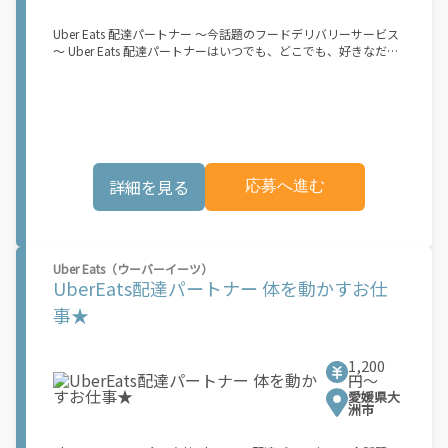
Uber Eats 配達パートナー ～今話題のフードデリバリーサービス
～ Uber Eats 配達パートナーはいつでも、どこでも、好きなだけ
稼働できます！ 「インセンティブはいくら貰える...？！」など 配
達もゲーム感覚で楽しめる最先端のスタイル。 稼働終了もアプリ
でオフラインになるだけでOK！ 稼働方法 ①アプリでオンライン
になると、飲食店から配達リクエストが届く ↓ ②自転車・原付
バイクなどでお料理を受け取り、配達スタート！ ↓ ③注文者に
お料理を届けて、アプリで完了ボタンをタップ！ ★配達経験が無
くても問題ありません！ ★自分の自転車・原付バイク(125cc以
詳細を見る
応募へ進む
下)・軽貨物車両でOK！ ★私服でOK！ ＼万がイチという時も安
心！事故の時は安心の傷害補償！／ 必要なのは【自転車】と【ス
マホ】のみ！ スキマ時間で、誰でもスグに稼げます♪ ★ポイン
ト１ サービスエリア内なら、どこでも\あなたがいる場所\"で稼
働できます！ ★ポイント２ 時間に縛られず、 \"\"スキマ時間
Uber Eats（ウーバーイーツ）
\"\"がいつでも 好きな時間＝稼ぐ時間に！ 家事や授業、サークル
UberEats配達パートナー 体を動かすお仕
活動など忙しいからこそ、空いた時間を有効活用！自分にあった
スタイルで稼働できます。 「休日に１時間だけ…！」 「予定がな
事★
くなったから今日稼ぐか...！」 時間も場所も自分次第！ 【原付
（125cc以下）で配達希望の場合は…】 原付（レンタル車も可）
and普通自動車免許をお持ちの人 【軽貨物またはバイク（125cc
1,200
超）もOKですが、その場合は...】 事業用ナンバー（軽自動車の場
円〜
合は黒ナンバー、バイクの場合は緑ナンバー）が必要になりま
愛媛県大
す。 ※稼働できるのは、あなたの街で Uber Eats のサービスが開
洲市
始してからになります。サービス開始日は、アカウント作成後に
配信されるメールをご確認ください。 \"\"Uber Eats は一部の都