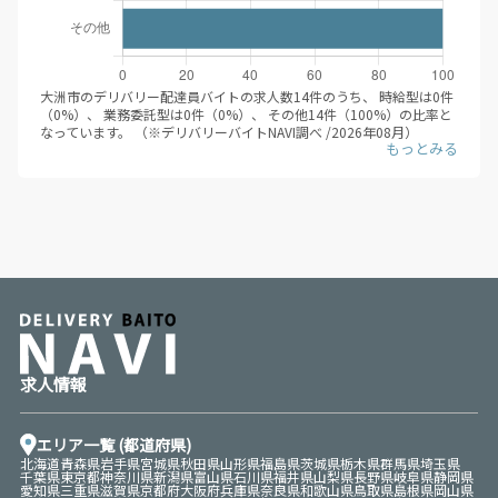
05月は1,040円、2026年06月は1,040円、2026年07月は1,040円、
2026年08月は1,200円と推移しています。（※デリバリーバイトNAVI
調べ /2026年08月）
デリバリー配達員バイトの応募/登録するにあたって、時給目安は大き
な判断軸になるかと思います。平均時給が伸びているエリアにて、積
大洲市のデリバリー配達員バイトの求人数14件のうち、 時給型は0件
極的に求人を検索すると良いでしょう。
（0%）、 業務委託型は0件（0%）、 その他14件（100%）の比率と
なっています。 （※デリバリーバイトNAVI調べ /2026年08月）
前述の通り、時給型と業務委託型（成果報酬型）にはそれぞれメリッ
トデメリットがあります。デリバリー配達員バイトに登録する際は、
ぜひその違いに関してしっかり調べ、自分自身に合った働き方を選ぶ
ことをオススメします。
求人情報
エリア一覧 (都道府県)
北海道
青森県
岩手県
宮城県
秋田県
山形県
福島県
茨城県
栃木県
群馬県
埼玉県
千葉県
東京都
神奈川県
新潟県
富山県
石川県
福井県
山梨県
長野県
岐阜県
静岡県
愛知県
三重県
滋賀県
京都府
大阪府
兵庫県
奈良県
和歌山県
鳥取県
島根県
岡山県