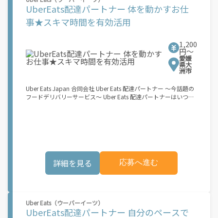
ず、 \"\"スキマ時間\"\"がいつでも 好きな時間＝稼ぐ時間に！ 家
UberEats配達パートナー 体を動かすお仕
事や授業、サークル活動など忙しいからこそ、空いた時間を有効
活用！自分にあったスタイルで稼働できます。 「休日に１時間だ
事★スキマ時間を有効活用
け…！」 「予定がなくなったから今日稼ぐか...！」 時間も場所も
自分次第！ 【原付（125cc以下）で配達希望の場合は…】 原付
（レンタル車も可）and普通自動車免許をお持ちの人 【軽貨物ま
1,200
たはバイク（125cc超）もOKですが、その場合は...】 事業用ナン
円〜
愛媛
バー（軽自動車の場合は黒ナンバー、バイクの場合は緑ナンバ
県大
ー）が必要になります。 ※稼働できるのは、あなたの街で Uber
洲市
Eats のサービスが開始してからになります。サービス開始日は、
アカウント作成後に配信されるメールをご確認ください。 お支払
Uber Eats Japan 合同会社 Uber Eats 配達パートナー ～今話題の
い条件および手数料が適用されます カスタマーサポート： Uber
フードデリバリーサービス～ Uber Eats 配達パートナーはいつで
Driver アプリ内のヘルプよりお問い合わせください。\"\"\"
も、どこでも、好きなだけ稼働できます！ 「インセンティブはい
くら貰える...？！」など 配達もゲーム感覚で楽しめる最先端のス
タイル。 稼働終了もアプリでオフラインになるだけでOK！ 稼働
方法 ①アプリでオンラインになると、飲食店から配達リクエスト
が届く ↓ ②自転車・原付バイクなどでお料理を受け取り、配達
スタート！ ↓ ③注文者にお料理を届けて、アプリで完了ボタン
をタップ！ ★配達経験が無くても問題ありません！ ★自分の自
詳細を見る
応募へ進む
転車・原付バイク(125cc以下)・軽貨物車両でOK！ ★私服でOK！
＼万がイチという時も安心！事故の時は安心の傷害補償！／ 必要
なのは【自転車】と【スマホ】のみ！ スキマ時間で、誰でもスグ
に稼げます♪ ★ポイント１ サービスエリア内なら、どこでも\あ
なたがいる場所\"で稼働できます！ ★ポイント２ 時間に縛られ
Uber Eats（ウーバーイーツ）
ず、 \"\"スキマ時間\"\"がいつでも 好きな時間＝稼ぐ時間に！ 家
UberEats配達パートナー 自分のペースで
事や授業、サークル活動など忙しいからこそ、空いた時間を有効