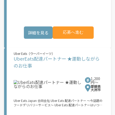
も、どこでも、好きなだけ稼働できます！ 「インセンティブはい
くら貰える...？！」など 配達もゲーム感覚で楽しめる最先端のス
タイル。 稼働終了もアプリでオフラインになるだけでOK！ 稼働
方法 ①アプリでオンラインになると、飲食店から配達リクエスト
が届く ↓ ②自転車・原付バイクなどでお料理を受け取り、配達
スタート！ ↓ ③注文者にお料理を届けて、アプリで完了ボタン
をタップ！ ★配達経験が無くても問題ありません！ ★自分の自
詳細を見る
応募へ進む
転車・原付バイク(125cc以下)・軽貨物車両でOK！ ★私服でOK！
＼万がイチという時も安心！事故の時は安心の傷害補償！／ 必要
なのは【自転車】と【スマホ】のみ！ スキマ時間で、誰でもスグ
に稼げます♪ ★ポイント１ サービスエリア内なら、どこでも\あ
なたがいる場所\"で稼働できます！ ★ポイント２ 時間に縛られ
Uber Eats（ウーバーイーツ）
ず、 \"\"スキマ時間\"\"がいつでも 好きな時間＝稼ぐ時間に！ 家
UberEats配達パートナー ★運動しながら
事や授業、サークル活動など忙しいからこそ、空いた時間を有効
活用！自分にあったスタイルで稼働できます。 「休日に１時間だ
のお仕事
け…！」 「予定がなくなったから今日稼ぐか...！」 時間も場所も
自分次第！ 【原付（125cc以下）で配達希望の場合は…】 原付
（レンタル車も可）and普通自動車免許をお持ちの人 【軽貨物ま
1,200
たはバイク（125cc超）もOKですが、その場合は...】 事業用ナン
円〜
バー（軽自動車の場合は黒ナンバー、バイクの場合は緑ナンバ
愛媛県
ー）が必要になります。 ※稼働できるのは、あなたの街で Uber
大洲市
Eats のサービスが開始してからになります。サービス開始日は、
アカウント作成後に配信されるメールをご確認ください。 お支払
Uber Eats Japan 合同会社 Uber Eats 配達パートナー ～今話題の
い条件および手数料が適用されます カスタマーサポート： Uber
フードデリバリーサービス～ Uber Eats 配達パートナーはいつで
Driver アプリ内のヘルプよりお問い合わせください。\"\"\"
も、どこでも、好きなだけ稼働できます！ 「インセンティブはい
くら貰える...？！」など 配達もゲーム感覚で楽しめる最先端のス