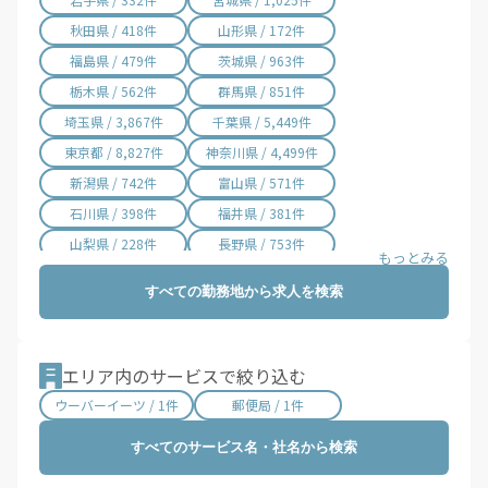
市川町 / 2件
福崎町 / 16件
秋田県 / 418件
山形県 / 172件
神河町 / 3件
太子町 / 1件
福島県 / 479件
茨城県 / 963件
上郡町 / 6件
佐用町 / 9件
栃木県 / 562件
群馬県 / 851件
香美町 / 6件
新温泉町 / 4件
埼玉県 / 3,867件
千葉県 / 5,449件
東京都 / 8,827件
神奈川県 / 4,499件
新潟県 / 742件
富山県 / 571件
石川県 / 398件
福井県 / 381件
山梨県 / 228件
長野県 / 753件
岐阜県 / 846件
静岡県 / 2,002件
すべての勤務地から求人を検索
愛知県 / 2,972件
三重県 / 999件
滋賀県 / 646件
京都府 / 1,394件
大阪府 / 3,201件
兵庫県 / 2,450件
エリア内のサービスで絞り込む
奈良県 / 617件
和歌山県 / 294件
ウーバーイーツ / 1件
郵便局 / 1件
鳥取県 / 187件
島根県 / 197件
すべてのサービス名・社名から検索
岡山県 / 749件
広島県 / 1,473件
山口県 / 355件
徳島県 / 159件