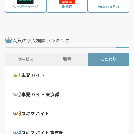
大阪府 / 3,201件
兵庫県 / 2,450件
ウーバーイーツ
出前館
Amazon Flex
奈良県 / 617件
和歌山県 / 294件
鳥取県 / 187件
島根県 / 197件
岡山県 / 749件
広島県 / 1,473件
人気の求人検索ランキング
山口県 / 355件
徳島県 / 159件
香川県 / 497件
愛媛県 / 435件
サービス
職種
こだわり
高知県 / 389件
福岡県 / 1,678件
1
1
1
ウーバーイーツ 配達員
ドライバー 求人
単発 バイト
佐賀県 / 192件
長崎県 / 393件
熊本県 / 557件
大分県 / 201件
2
2
2
ウーバーイーツ バイト
デリバリー バイト
単発 バイト 東京都
宮崎県 / 312件
鹿児島県 / 488件
沖縄県 / 281件
3
3
3
ウーバーイーツ バイト 東京都
軽 貨物 求人
スキマ バイト
4
4
4
ウーバーイーツ 配達員 大阪府
配達 バイト
スキマ バイト 東京都