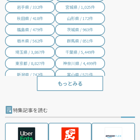
岩手県 / 332件
宮城県 / 1,025件
秋田県 / 418件
山形県 / 172件
福島県 / 479件
茨城県 / 963件
栃木県 / 562件
群馬県 / 851件
埼玉県 / 3,867件
千葉県 / 5,449件
東京都 / 8,827件
神奈川県 / 4,499件
新潟県 / 742件
富山県 / 571件
石川県 / 398件
福井県 / 381件
山梨県 / 228件
長野県 / 753件
岐阜県 / 846件
静岡県 / 2,002件
特集記事を読む
愛知県 / 2,972件
三重県 / 999件
滋賀県 / 646件
京都府 / 1,394件