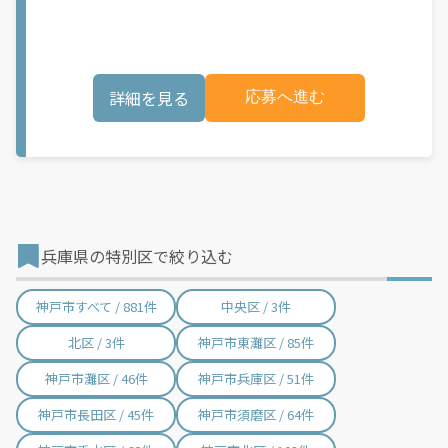
＜正社員の中型ドライバー＞ユニック車で足場資材の地場運搬を
い合わせください。
お任せします。手積み降ろしなしで身体への負担も最小限。年齢
を重ねても続けやすいお仕事ですよ◎《平均勤続年数は約10年》
安定基盤の会社で長く働きたい方にもおすすめです！
_/_/_/_/_/_/_/_/_/_/ 収入を維持しながら、 体力負担は少なく
詳細を見る
応募へ進む
◎ ◆手積み降ろしなし ◆土日休み、年間休日112日 ◆残業は月
当たり20hほど 平均勤続約10年の安定職場
_/_/_/_/_/_/_/_/_/_/ 無理な運転は発生しません ￣￣￣￣￣￣
￣￣￣￣￣￣ 現場までの距離や 搬入などの時間を考慮して 運行
スケジュールを決定。 《残業は月に20hほど》と かなり少ないで
す♪ 年間休日は112日！ ￣￣￣￣￣￣￣￣￣ ご家族との時間や
プライベートも大事にしつつ、 試用期間終了後は 月収30～40万
円の安定収入◎ 賞与年2回の支給もあります。 平均勤続年数は約
10年！ 働きやすさと定着率の高さが自慢です♪ ＊＊ 業績好調に
つき、 正社員の増員を決定！ 日勤の中型ユニック車ドライバー
兵庫県の特別区で絞り込む
￣￣￣￣￣￣￣￣￣￣￣￣￣ センターから現場まで 足場資材を
運搬します。 ＜運搬エリア＞ 近畿一円の地場 ＜積み降ろし＞ セ
ンターでの積み込み：フォークリフト 現場での積み降ろし：ユニ
神戸市すべて / 881件
中央区 / 3件
ック ★資材は宵積みしておきます ★種類ごとに結束されてお
り、 個数・荷姿が決まっているので、 一度覚えればスムー
北区 / 3件
神戸市東灘区 / 85件
ズです◎ 情報提供元： ビズコミ(株式会社三光アド)
神戸市灘区 / 46件
神戸市兵庫区 / 51件
神戸市長田区 / 45件
神戸市須磨区 / 64件