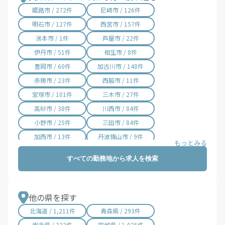
姫路市 / 272件
尼崎市 / 126件
明石市 / 127件
西宮市 / 157件
洲本市 / 1件
芦屋市 / 22件
伊丹市 / 51件
相生市 / 8件
豊岡市 / 60件
加古川市 / 148件
赤穂市 / 23件
西脇市 / 11件
宝塚市 / 101件
三木市 / 27件
高砂市 / 38件
川西市 / 84件
小野市 / 25件
三田市 / 84件
加西市 / 13件
丹波篠山市 / 9件
養父市 / 6件
丹波市 / 18件
すべての勤務地から求人を検索
南あわじ市 / 1件
朝来市 / 16件
淡路市 / 1件
宍粟市 / 2件
加東市 / 23件
たつの市 / 27件
他の県を探す
猪名川町 / 3件
多可町 / 1件
北海道 / 1,211件
青森県 / 293件
稲美町 / 4件
播磨町 / 30件
岩手県 / 332件
宮城県 / 1,025件