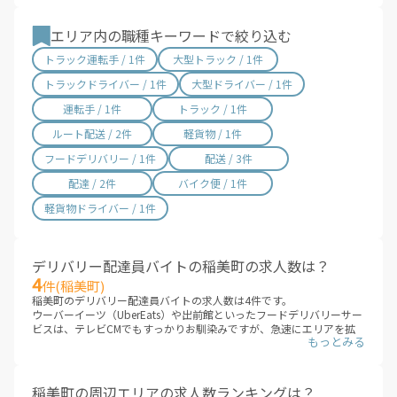
香川県 / 497件
愛媛県 / 435件
エリア内の職種キーワードで絞り込む
高知県 / 389件
福岡県 / 1,678件
トラック運転手 / 1件
大型トラック / 1件
佐賀県 / 192件
長崎県 / 393件
トラックドライバー / 1件
大型ドライバー / 1件
熊本県 / 557件
大分県 / 201件
運転手 / 1件
トラック / 1件
宮崎県 / 312件
鹿児島県 / 488件
ルート配送 / 2件
軽貨物 / 1件
沖縄県 / 281件
フードデリバリー / 1件
配送 / 3件
配達 / 2件
バイク便 / 1件
軽貨物ドライバー / 1件
デリバリー配達員バイトの稲美町の求人数は？
4
件(稲美町)
稲美町のデリバリー配達員バイトの求人数は4件です。
ウーバーイーツ（UberEats）や出前館といったフードデリバリーサー
ビスは、テレビCMでもすっかりお馴染みですが、急速にエリアを拡
大しています。これまでサービスが提供されていないエリアも、次々
にデリバリー配達員バイトの求人が増えていくことが見こまれていま
す。
稲美町のエリアに、新しいデリバリー配達員バイトが追加されていな
稲美町の周辺エリアの求人数ランキングは？