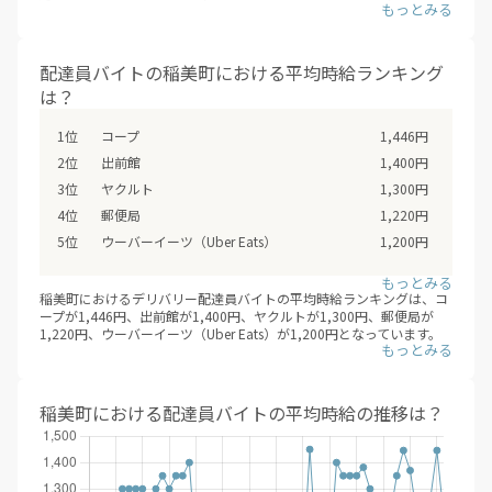
（※デリバリーバイトNAVI調べ /2026年08月 ※非掲載の場合は、編
2024年12月は5件、2025年01月は7件、2025年02月は12件、2025年
集部にて調査した金額を掲載しています）
03月は15件、2025年04月は1件、2025年05月は2件、2025年06月は
2件、2025年07月は5件、2025年08月は6件、2025年09月は10件、
デリバリー配達員バイトは、大きく業務委託型（成果報酬型）と時給
2025年10月は4件、2025年11月は2件、2025年12月は8件、2026年
配達員バイトの稲美町における平均時給ランキング
型に分類されます。業務委託型（成果報酬型）のデリバリー配達員バ
01月は9件、2026年02月は13件、2026年03月は3件、2026年04月は
は？
イトは、 一回あたりの配達報酬となり、時給は目安となります。頑張
7件、2026年05月は13件、2026年06月は19件、2026年07月は13
り次第では、日給2万円を超えも可能。 時給型のデリバリー配達員バ
件、2026年08月は4件と推移。（※デリバリーバイトNAVI調べ /2026
イトは、安定した給与を得られるメリットがあります。各求人を比較
年08月）
コープ
1,446円
検討した上で、応募/登録することをオススメします。
出前館
1,400円
ヤクルト
1,300円
郵便局
1,220円
ウーバーイーツ（Uber Eats）
1,200円
稲美町におけるデリバリー配達員バイトの平均時給ランキングは、コ
ープが1,446円、出前館が1,400円、ヤクルトが1,300円、郵便局が
1,220円、ウーバーイーツ（Uber Eats）が1,200円となっています。
（※デリバリーバイトNAVI調べ /2026年08月）
業務委託型（成果報酬型）のデリバリー配達員バイトでは、エリアや
時期によって、報酬増加キャンペーンなどを行なっているため、 登録
後も随時、興味のあるエリアの情報収集をするとよいでしょう。
稲美町における配達員バイトの平均時給の推移は？