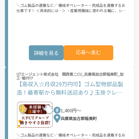
＼ゴム製品の運搬など／ 機械オペレーター・完成品を運搬するお
仕事です！ ＜具体的には…＞ ・産業用機械に使われる軸に、シ
ート状のゴムを手作業で巻き付ける →バームクーヘンのように
一層ずつ、綺麗に巻き付ける ・完成した軸を機械から取り外し、
パレットに載せる →重量は約5kg程度 ・完成品を玉掛け・クレ
ーンを使用して運搬する [必須資格] 玉掛・クレーンの資格 ※初
めの2週間から1か月の間は慣れるまで、日勤のお仕事です！
【職場・仕事の様子】 ・職場の様子 静か ☆☆★☆☆ にぎやか
・業務外交流 少ない ☆☆★☆☆ 多い ・身につく知識/経験
詳細を見る
応募へ進む
汎用性 ☆☆★☆☆ 専門性 ・派遣先企業社員との関わり 少ない
☆☆★☆☆ 多い ・派遣社員比率 少ない ☆☆★☆☆ 多い ・仕
事の仕方 個人作業 ☆☆★☆☆ チーム作業 詳細については面談
時にご説明させていただきます。 募集状況等によっては当該案件
へのご案内が難しい場合があります。 ◆高収入☆月収29万円可！
UTエージェント株式会社 関西第二CU_兵庫県加古郡稲美町_加
工･組付け
安定した収入が得られます！ ◆GWなどの長期休暇あり☆帰省や
【高収入☆月収29万円可】ゴム型物部品製
レジャーも楽しめます♪ ◆マイカー通勤OK♪通勤もらくらくで
す◎ 《給与》 時給1,400円～ 時給：1,400円～ 月収例：291,000
造！最寄駅から無料送迎あり♪玉掛クレー
円（時給×8H実働×20日稼働＋各種手当） 【デジタルギフト】
ンの資格必須◎
赴任での新規ご入社の方に！入社日に現金化可能なデジタルギフ
トで2万円分支給♪ 【日払い制度】 利用申し込み完了後～最短5
1,400円〜
分で受け取り可能！スマホから簡単に申請いただけます！※規定
あり◆玉掛け、クレーン資格をお持ちの方 ◎学歴不問 ◎フォー
兵庫県加古郡稲美町
クリフト資格をお持ちの方歓迎 ◎若手男性活躍中！ 《履歴書不
要☆オンライン面接OK》 家にいながらスマホですぐにWEB面談
ができる！履歴書・志望動機不要・私服でOK！ 今までの経歴も
＼ゴム製品の運搬など／ 機械オペレーター・完成品を運搬するお
問いません！ お気軽にご応募ください！ 稼ぎたい！休日が多い