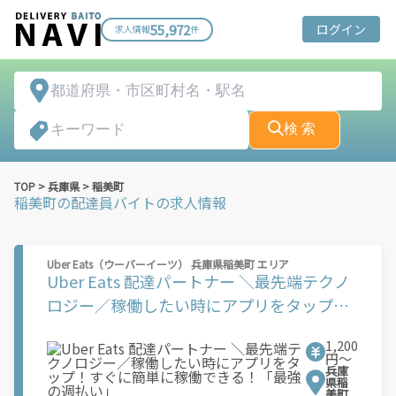
55,972
ログイン
求人情報
件
検 索
TOP
>
兵庫県
>
稲美町
稲美町
の配達員バイトの求人情報
Uber Eats（ウーバーイーツ） 兵庫県稲美町 エリア
Uber Eats 配達パートナー ＼最先端テクノ
ロジー／稼働したい時にアプリをタップ！
すぐに簡単に稼働できる！「最強の週払
1,200
い」
円〜
兵庫
県稲
美町