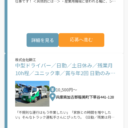
仕事です！ ＜具体的には…＞ ・産業用機械に使われる軸に、シ
方がいい！など あなたの希望の働き方をお聞かせください♪
ート状のゴムを手作業で巻き付ける →バームクーヘンのように
《AFH1-P》 *** ※受動喫煙対策については、応募後に企業へお問
一層ずつ、綺麗に巻き付ける ・完成した軸を機械から取り外し、
い合わせください。
パレットに載せる →重量は約5kg程度 ・完成品を玉掛け・クレ
ーンを使用して運搬する [必須資格] 玉掛・クレーンの資格 ※初
めの2週間から1か月の間は慣れるまで、日勤のお仕事です！
【職場・仕事の様子】 ・職場の様子 静か ☆☆★☆☆ にぎやか
・業務外交流 少ない ☆☆★☆☆ 多い ・身につく知識/経験
詳細を見る
応募へ進む
汎用性 ☆☆★☆☆ 専門性 ・派遣先企業社員との関わり 少ない
☆☆★☆☆ 多い ・派遣社員比率 少ない ☆☆★☆☆ 多い ・仕
事の仕方 個人作業 ☆☆★☆☆ チーム作業 詳細については面談
時にご説明させていただきます。 募集状況等によっては当該案件
へのご案内が難しい場合があります。 ◆高収入☆月収29万円可！
株式会社錦江
中型ドライバー／日勤／土日休み／残業月
安定した収入が得られます！ ◆GWなどの長期休暇あり☆帰省や
レジャーも楽しめます♪ ◆マイカー通勤OK♪通勤もらくらくで
10h程／ユニック車／賞与年2回 日勤のみ＊
す◎ 《給与》 時給1,400円～ 時給：1,400円～ 月収例：291,000
円（時給×8H実働×20日稼働＋各種手当） 【デジタルギフト】
日曜休み＊残業月20h程♪ユニックドライ
赴任での新規ご入社の方に！入社日に現金化可能なデジタルギフ
バー
トで2万円分支給♪ 【日払い制度】 利用申し込み完了後～最短5
10,500円〜
分で受け取り可能！スマホから簡単に申請いただけます！※規定
兵庫県加古郡稲美町下草谷441-128
あり◆玉掛け、クレーン資格をお持ちの方 ◎学歴不問 ◎フォー
クリフト資格をお持ちの方歓迎 ◎若手男性活躍中！ 《履歴書不
要☆オンライン面接OK》 家にいながらスマホですぐにWEB面談
「不規則な運行はもう卒業したい」「家族との時間を増やした
ができる！履歴書・志望動機不要・私服でOK！ 今までの経歴も
い」――そんなトラック運転手さんにぴったり。《日勤／残業は月
問いません！ お気軽にご応募ください！ 稼ぎたい！休日が多い
20hほど／年休112日》ムリのない働き方で月収30～40万円の安
方がいい！など あなたの希望の働き方をお聞かせください♪
定収入が可能♪賞与年2回の支給もあります！募集しているのは
《AFH1-P》 *** ※受動喫煙対策については、応募後に企業へお問