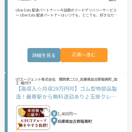
Uber Eats 配達パートナー～今話題のフードデリバリーサービス
～ Uber Eats 配達パートナーはいつでも、どこでも、好きなだけ
稼働できます！ 「インセンティブはいくら貰える...？！」など 配
達もゲーム感覚で楽しめる最先端のスタイル。 稼働終了もアプリ
でオフラインになるだけでOK！ 稼働方法 ①アプリでオンライン
になると、飲食店から配達リクエストが届く ②自転車・原付バイ
クなどでお料理を受け取り、配達スタート！ ③注文者にお料理を
届けて、アプリで完了ボタンをタップ！ ★配達経験が無くても問
題ありません！ ★自分の自転車・原付バイク(125cc以下)・軽貨
詳細を見る
応募へ進む
物車両でOK！ ★私服でOK！ ＼万がイチという時も安心！事故の
時は安心の傷害補償！／ 必要なのは【自転車】と【スマホ】の
み！ スキマ時間で、誰でもスグに稼げます♪ ★ポイント１ サー
ビスエリア内なら、どこでもあなたがいる場所で稼働できます！
★ポイント２ 時間に縛られず、 スキマ時間がいつでも 好きな時
UTエージェント株式会社 関西第二CU_兵庫県加古郡稲美町_加
間＝稼ぐ時間に！ 家事や授業、サークル活動など忙しいからこ
工･組付け
そ、空いた時間を有効活用！自分にあったスタイルで稼働できま
【高収入☆月収29万円可】ゴム型物部品製
す。 「休日に１時間だけ！」 「予定がなくなったから今日稼ぐ
か...！」 時間も場所も自分次第！ 【原付（125cc以下）で配達希
造！最寄駅から無料送迎あり♪玉掛クレー
望の場合は】 原付（レンタル車も可）and普通自動車免許をお持
ンの資格必須◎
ちの人 【軽貨物またはバイク（125cc超）もOKですが、その場合
は...】 事業用ナンバー（軽自動車の場合は黒ナンバー、バイクの
1,400円〜
場合は緑ナンバー）が必要になります。 ※稼働できるのは、あな
たの街で Uber Eats のサービスが開始してからになります。サー
兵庫県加古郡稲美町
ビス開始日は、アカウント作成後に配信されるメールをご確認く
ださい。