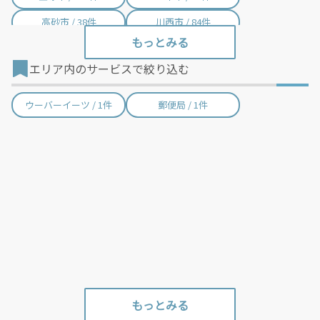
高砂市 / 38件
川西市 / 84件
小野市 / 25件
三田市 / 84件
エリア内のサービスで絞り込む
加西市 / 13件
丹波篠山市 / 9件
養父市 / 6件
丹波市 / 18件
ウーバーイーツ / 1件
郵便局 / 1件
南あわじ市 / 1件
朝来市 / 16件
淡路市 / 1件
宍粟市 / 2件
加東市 / 23件
たつの市 / 27件
猪名川町 / 3件
多可町 / 1件
稲美町 / 4件
播磨町 / 30件
市川町 / 2件
福崎町 / 16件
神河町 / 3件
太子町 / 1件
上郡町 / 6件
佐用町 / 9件