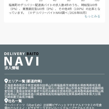
06月は1,260円、2026年07月は1,446円、2026年08月は1,200円と推
稲美町のデリバリー配達員バイトの求人数4件のうち、 時給型は0件
移しています。（※デリバリーバイトNAVI調べ /2026年08月）
（0%）、 業務委託型は0件（0%）、 その他4件（100%）の比率とな
デリバリー配達員バイトの応募/登録するにあたって、時給目安は大き
っています。 （※デリバリーバイトNAVI調べ /2026年08月）
な判断軸になるかと思います。平均時給が伸びているエリアにて、積
前述の通り、時給型と業務委託型（成果報酬型）にはそれぞれメリッ
極的に求人を検索すると良いでしょう。
トデメリットがあります。デリバリー配達員バイトに登録する際は、
ぜひその違いに関してしっかり調べ、自分自身に合った働き方を選ぶ
ことをオススメします。
求人情報
エリア一覧 (都道府県)
北海道
青森県
岩手県
宮城県
秋田県
山形県
福島県
茨城県
栃木県
群馬県
埼玉県
千葉県
東京都
神奈川県
新潟県
富山県
石川県
福井県
山梨県
長野県
岐阜県
静岡県
愛知県
三重県
滋賀県
京都府
大阪府
兵庫県
奈良県
和歌山県
鳥取県
島根県
岡山県
広島県
山口県
徳島県
香川県
愛媛県
高知県
福岡県
佐賀県
長崎県
熊本県
大分県
宮崎県
鹿児島県
沖縄県
社名一覧
ウーバーイーツ（Uber Eats）
出前館
ピザハット
マクドナルド
ワタミの宅食
銀のさら
ドミノ・ピザ
ピザーラ
すかいらーくグループ
ヤクルト
ガスト