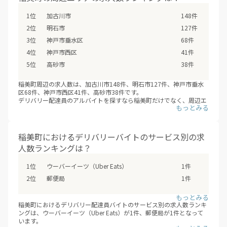
いか、ぜひチェックしてみてください。
※デリバリーバイトNAVI調べ
加古川市
148件
※2026年08月最新
明石市
127件
神戸市垂水区
68件
神戸市西区
41件
高砂市
38件
稲美町周辺の求人数は、加古川市148件、明石市127件、神戸市垂水
区68件、神戸市西区41件、高砂市38件です。
デリバリー配達員のアルバイトを探すなら稲美町だけでなく、周辺エ
リアの加古川市・明石市・神戸市垂水区・神戸市西区・高砂市なども
あわせて検討の上、応募や登録をしてみてはいかがでしょうか？（※
デリバリーバイトNAVI調べ /2026年08月）
稲美町におけるデリバリーバイトのサービス別の求
人数ランキングは？
ウーバーイーツ（Uber Eats）
1件
郵便局
1件
稲美町におけるデリバリー配達員バイトのサービス別の求人数ランキ
ングは、ウーバーイーツ（Uber Eats）が1件、郵便局が1件となって
います。