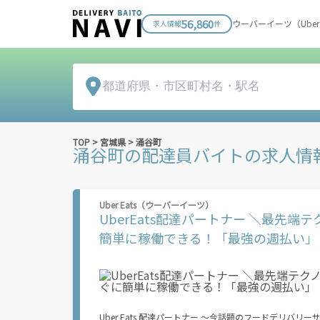
56,860
ウーバーイーツ（Ube
求人情報
件
TOP
>
宮城県
>
涌谷町
涌谷町
の配達員バイトの求人情
Uber Eats（ウーバーイーツ）
UberEats配達パートナー ＼最先
簡単に稼働できる！「最強の週払い」
Uber Eats 配達パートナー ～今話題のフードデリバリーサービス～ Uber Eats 配達パートナーはいつでも、どこで