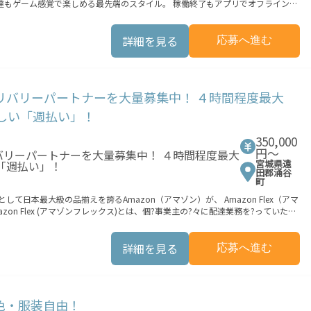
 ★配達経験が無くても問題ありません！ ★自分
は安心の傷害補償！／ 必要
詳細を見る
応募へ進む
ビスエリア内なら、どこでも\あなたが
働できます。 「休日に１時間だけ…！」 「予定がなく
のデリバリーパートナーを大量募集中！ ４時間程度最大
嬉しい「週払い」！
の都市でのサービス開始に向けた準備を
ォームへの事前登録の機会を提供しています。実際に Uber Eats プラットフ
350,000
サービスが正式に開始された後となります。市場でのサービス開始時期は地域に
円〜
合でも、必ずしも配達リクエストへのアクセスが保証されるわけではありませ
宮城県遠
田郡涌谷
町
て日本最大級の品揃えを誇るAmazon（アマゾン）が、 Amazon Flex（アマ
n Flex (アマゾンフレックス)とは、個?事業主の?々に配達業務を?っていただ
報酬を得る、そんな新しい働き?をはじめることができます。 軽バン（軽貨物
持ちでない場合は、パートナー企業による車両レンタル・リースサービスも利用
詳細を見る
応募へ進む
分の車両で配達できるから、気軽に稼働できる！ ・自分のペースで無理なくでき
Flexの始め方】 使用できる車両をお持ちの
髪色・服装自由！
業務の流れ】 登録手続きを完了すると、オフ