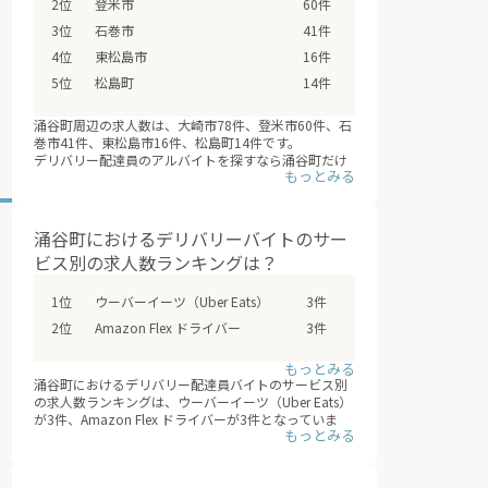
登米市
60件
石巻市
41件
東松島市
16件
松島町
14件
涌谷町周辺の求人数は、大崎市78件、登米市60件、石
巻市41件、東松島市16件、松島町14件です。
デリバリー配達員のアルバイトを探すなら涌谷町だけ
でなく、周辺エリアの大崎市・登米市・石巻市・東松
島市・松島町などもあわせて検討の上、応募や登録を
してみてはいかがでしょうか？（※デリバリーバイト
NAVI調べ /2026年08月）
涌谷町におけるデリバリーバイトのサー
ビス別の求人数ランキングは？
ウーバーイーツ（Uber Eats）
3件
Amazon Flex ドライバー
3件
涌谷町におけるデリバリー配達員バイトのサービス別
の求人数ランキングは、ウーバーイーツ（Uber Eats）
が3件、Amazon Flex ドライバーが3件となっていま
す。
デリバリー配達員バイトで最も効率的に、稼ぐために
は、複数のフードデリバリーサービスに登録すること