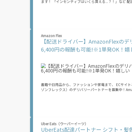
ます！ 「インセンティブはいくら貰える...？！」など 配達もゲーム感覚で楽しめる最先端のスタイル。 稼働終了もアプリでオフラインに
なるだけでOK！ 稼働方法 ①アプリでオンラインになると、飲食店から配達リクエストが届く ↓ ②自転車・原付バイクなどでお料理を受
け取り、配達スタート！ ↓ ③注文者にお料理を届けて、アプリで完了ボタンをタップ！
の自転車・原付バイク(125cc以下)・軽貨物車両でOK！ ★私服でOK！ ＼万がイチという時も安心！事故の時
なのは【自転車】と【スマホ】のみ！ スキマ時間で、誰でもスグに稼げます♪ ★ポイント１ サー
いる場所\"で稼働できます！ ★ポイント２ 時間に縛られず、 \"\"スキマ時間\"\"がいつでも 好きな時間＝稼ぐ時間に！ 家事や授業、サー
クル活動など忙しいからこそ、空いた時間を有効活用！自分にあったスタイルで稼
Amazon Flex
なったから今日稼ぐか...！」 時間も場所も自分次第！ 【原付（125cc以下）で配達希望の場合は…】 原付（レンタル車も可）and普通自
【配送ドライバー】AmazonFlex
動車免許をお持ちの人 【軽貨物またはバイク（125cc超）もOKですが、その場合は...】 事業用ナンバー（軽自動車の場合は黒ナンバー、
バイクの場合は緑ナンバー）が必要になります。 ※稼働できるのは、あなたの街で Uber Eats のサービスが開始してからになります。サ
6,400円の報酬も可能!※1単発OK！
ービス開始日は、アカウント作成後に配信されるメールをご確認ください。 \"\"Uber Eats は一部
進めており、現在、配達パートナー希望者に対してプラットフ
ォームを通じた収益機会が始まるのは、お客様の地域で
よって異なる可能性があり、事前にご登録いただいた場
ん。\"\"\"\"\"
書籍や日用品から、ファッションや家電まで、 ECサイトとし
ゾンフレックス）のデリバリーパートナーを募集中！Amazo
くプログラムです。働く?時を?由に選び、?分のペースで
車）または軽乗用車を所有している方大歓迎！ 車両をお
できます！ 【Amazon Flexの魅力】 ・少ない荷物量から試すこともでき、すぐ、簡単に始められる！ ・稼働する日や時間帯を自分で自由
に決められるから、スキマ時間でしっかり稼げる！ ・自
るから、シニアや女性も活躍中！ ・髪型や服装も自由だから、自分らしく稼げる！ 【Amazon 
場合、必要なものはたったの6つだけです。 1. スマートフォン 2. 運転免許証 3. 黒ナンバー 4. 最新の車検証 5. 銀行口座 6. 就労資格確認書
Uber Eats（ウーバーイーツ）
類（外国籍の方） ご応募いただいた後、登録手続きをご案内します。 登録手続きは、アプリですべて完結できます。 なお、ご自身の車両
UberEats配達パートナー シフト・
でご登録いただく場合、ご登録者様と車両の所有者様は同一である必要があります。 【配達