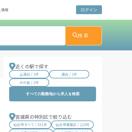
ログイン
人情報
検 索
近くの駅で探す
上涌谷 / 2件
涌谷 / 2件
のの岳 / 2件
すべての勤務地から求人を検索
宮城県の特別区で絞り込む
仙台市すべて / 551件
仙台市青葉区 / 218件