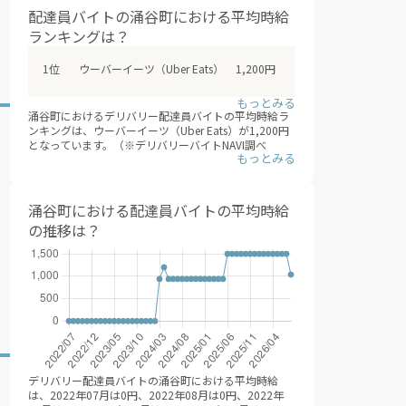
件、2025年09月は5件、2025年10月は4件、2025年
配達員バイトの涌谷町における平均時給
11月は3件、2025年12月は1件、2026年01月は3件、
デリバリー配達員バイトは、大きく業務委託型（成果
2026年02月は3件、2026年03月は3件、2026年04月
ランキングは？
報酬型）と時給型に分類されます。業務委託型（成果
は1件、2026年05月は4件、2026年06月は4件、2026
報酬型）のデリバリー配達員バイトは、 一回あたりの
年07月は4件、2026年08月は6件と推移。（※デリバ
配達報酬となり、時給は目安となります。頑張り次第
ウーバーイーツ（Uber Eats）
1,200円
リーバイトNAVI調べ /2026年08月）
では、日給2万円を超えも可能。 時給型のデリバリー
配達員バイトは、安定した給与を得られるメリットが
あります。各求人を比較検討した上で、応募/登録する
涌谷町におけるデリバリー配達員バイトの平均時給ラ
ことをオススメします。
ンキングは、ウーバーイーツ（Uber Eats）が1,200円
となっています。（※デリバリーバイトNAVI調べ
/2026年08月）
業務委託型（成果報酬型）のデリバリー配達員バイト
では、エリアや時期によって、報酬増加キャンペーン
などを行なっているため、 登録後も随時、興味のある
涌谷町における配達員バイトの平均時給
エリアの情報収集をするとよいでしょう。
の推移は？
デリバリー配達員バイトの涌谷町における平均時給
は、2022年07月は0円、2022年08月は0円、2022年