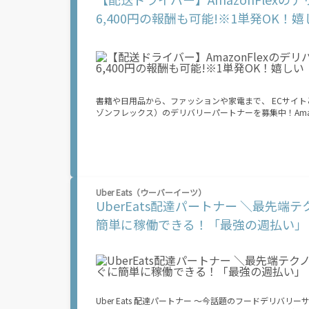
ァー（委託する配達業務）をアプリで確認することができます。 あとは、
6,400円の報酬も可能!※1単発OK！
デリバリーステーションで荷物をピックアップし、配達先に届ける 3. 報酬を週払
収入がほしい...] 「スキマ時間はあるけれど、その時間
心配...」 そんなお悩み、Amazon Flexで解決しませんか？ 少しでもご興味がある方は、お気軽にご登録ください！ この募集はAmazonで
の雇用ではなく、個人事業主の方への業務委託です。稼
の業務に要する費用など）はすべて自己負担となります
書籍や日用品から、ファッションや家電まで、 ECサイトとし
ゾンフレックス）のデリバリーパートナーを募集中！Amazo
くプログラムです。働く?時を?由に選び、?分のペースで
車）または軽乗用車を所有している方大歓迎！ 車両をお
できます！ 【Amazon Flexの魅力】 ・少ない荷物量から試すこともでき、すぐ、簡単に始められる！ ・稼働する日や時間帯を自分で自由
に決められるから、スキマ時間でしっかり稼げる！ ・自
るから、シニアや女性も活躍中！ ・髪型や服装も自由だから、自分らしく稼げる！ 【Amazon 
場合、必要なものはたったの6つだけです。 1. スマートフォン 2. 運転免許証 3. 黒ナンバー 4. 最新の車検証 5. 銀行口座 6. 就労資格確認書
Uber Eats（ウーバーイーツ）
類（外国籍の方） ご応募いただいた後、登録手続きをご案内します。 登録手続きは、アプリですべて完結できます。 なお、ご自身の車両
UberEats配達パートナー ＼最先
でご登録いただく場合、ご登録者様と車両の所有者様は同一である必要があります。 【配達
ァー（委託する配達業務）をアプリで確認することができます。 あとは、
簡単に稼働できる！「最強の週払い」
デリバリーステーションで荷物をピックアップし、配達先に届ける 3. 報酬を週払
収入がほしい...] 「スキマ時間はあるけれど、その時間
心配...」 そんなお悩み、Amazon Flexで解決しませんか？ 少しでもご興味がある方は、お気軽にご登録ください！ この募集はAmazonで
の雇用ではなく、個人事業主の方への業務委託です。稼
の業務に要する費用など）はすべて自己負担となります
Uber Eats 配達パートナー ～今話題のフードデリバリーサービス～ Uber Eats 配達パートナーはいつでも、どこで