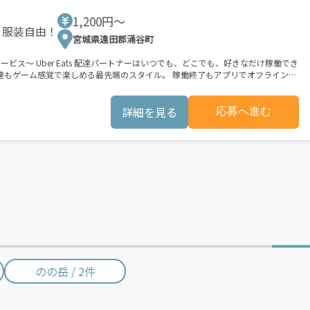
3つのステップで稼働するだけです。 1. オファーを受諾する 2.
いで受け取る 「時間に縛られたくないけれど、安定した
1,200円〜
に稼げる方法がない...」 「新しい業務にチャレンジしたいけれど、人間関係などが
宮城県遠田郡涌谷町
働時に発生する費用（車両の調達費用、ガソリン代、高速料金、駐車料金その他
も、好きなだけ稼働でき
。
 ★配達経験が無くても問題ありません！ ★自分
は安心の傷害補償！／ 必要
詳細を見る
応募へ進む
ビスエリア内なら、どこでも\あなたが
働できます。 「休日に１時間だけ…！」 「予定がなく
の都市でのサービス開始に向けた準備を
ォームへの事前登録の機会を提供しています。実際に Uber Eats プラットフ
サービスが正式に開始された後となります。市場でのサービス開始時期は地域に
合でも、必ずしも配達リクエストへのアクセスが保証されるわけではありませ
のの岳 / 2件