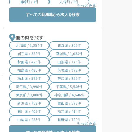
川崎町 / 1件
丸森町 / 3件
亘理町 / 6件
山元町 / 2件
すべての勤務地から求人を検索
松島町 / 14件
七ヶ浜町 / 1件
利府町 / 9件
大和町 / 1件
大郷町 / 1件
大衡村 / 1件
他の県を探す
色麻町 / 2件
加美町 / 1件
北海道 / 1,254件
青森県 / 305件
涌谷町 / 6件
美里町 / 6件
岩手県 / 338件
宮城県 / 1,034件
女川町 / 2件
南三陸町 / 7件
秋田県 / 426件
山形県 / 176件
福島県 / 486件
茨城県 / 972件
栃木県 / 575件
群馬県 / 855件
埼玉県 / 3,998件
千葉県 / 5,546件
東京都 / 9,000件
神奈川県 / 4,646件
新潟県 / 752件
富山県 / 579件
石川県 / 405件
福井県 / 414件
山梨県 / 235件
長野県 / 780件
岐阜県 / 844件
静岡県 / 1,766件