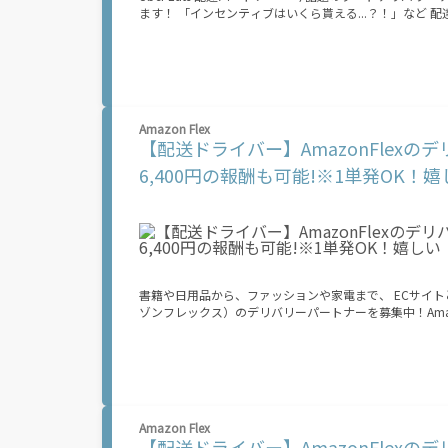
ます！ 「インセンティブはいくら貰える...？！」など 配達もゲーム感覚で楽しめる最先端のスタイル。 稼働終了もアプリでオフラインに
なるだけでOK！ 稼働方法 ①アプリでオンラインになると、飲食店から配達リクエストが届く ↓ ②自転車・原付バイクなどでお料理を受
け取り、配達スタート！ ↓ ③注文者にお料理を届けて、アプリで完了ボタンをタップ！
の自転車・原付バイク(125cc以下)・軽貨物車両でOK！ ★私服でOK！ ＼万がイチという時も安心！事故の時
なのは【自転車】と【スマホ】のみ！ スキマ時間で、誰でもスグに稼げます♪ ★ポイント１ サー
いる場所\"で稼働できます！ ★ポイント２ 時間に縛られず、 \"\"スキマ時間\"\"がいつでも 好きな時間＝稼ぐ時間に！ 家事や授業、サー
クル活動など忙しいからこそ、空いた時間を有効活用！自分にあったスタイルで稼
Amazon Flex
なったから今日稼ぐか...！」 時間も場所も自分次第！ 【原付（125cc以下）で配達希望の場合は…】 原付（レンタル車も可）and普通自
【配送ドライバー】AmazonFlex
動車免許をお持ちの人 【軽貨物またはバイク（125cc超）もOKですが、その場合は...】 事業用ナンバー（軽自動車の場合は黒ナンバー、
バイクの場合は緑ナンバー）が必要になります。 ※稼働できるのは、あなたの街で Uber Eats のサービスが開始してからになります。サ
6,400円の報酬も可能!※1単発OK！
ービス開始日は、アカウント作成後に配信されるメールをご確認ください。 \"\"Uber Eats は一部
進めており、現在、配達パートナー希望者に対してプラットフ
ォームを通じた収益機会が始まるのは、お客様の地域で
よって異なる可能性があり、事前にご登録いただいた場
ん。\"\"\"\"\"
書籍や日用品から、ファッションや家電まで、 ECサイトとし
ゾンフレックス）のデリバリーパートナーを募集中！Amazo
くプログラムです。働く?時を?由に選び、?分のペースで
車）または軽乗用車を所有している方大歓迎！ 車両をお
できます！ 【Amazon Flexの魅力】 ・少ない荷物量から試すこともでき、すぐ、簡単に始められる！ ・稼働する日や時間帯を自分で自由
に決められるから、スキマ時間でしっかり稼げる！ ・自
るから、シニアや女性も活躍中！ ・髪型や服装も自由だから、自分らしく稼げる！ 【Amazon 
場合、必要なものはたったの6つだけです。 1. スマートフォン 2. 運転免許証 3. 黒ナンバー 4. 最新の車検証 5. 銀行口座 6. 就労資格確認書
Amazon Flex
類（外国籍の方） ご応募いただいた後、登録手続きをご案内します。 登録手続きは、アプリですべて完結できます。 なお、ご自身の車両
【配送ドライバー】AmazonFlex
でご登録いただく場合、ご登録者様と車両の所有者様は同一である必要があります。 【配達