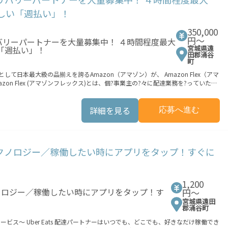
3つのステップで稼働するだけです。 1. オファーを受諾する 2.
嬉しい「週払い」！
いで受け取る 「時間に縛られたくないけれど、安定した
に稼げる方法がない...」 「新しい業務にチャレンジしたいけれど、人間関係などが
350,000
円〜
働時に発生する費用（車両の調達費用、ガソリン代、高速料金、駐車料金その他
宮城県遠
。
田郡涌谷
町
て日本最大級の品揃えを誇るAmazon（アマゾン）が、 Amazon Flex（アマ
n Flex (アマゾンフレックス)とは、個?事業主の?々に配達業務を?っていただ
報酬を得る、そんな新しい働き?をはじめることができます。 軽バン（軽貨物
持ちでない場合は、パートナー企業による車両レンタル・リースサービスも利用
詳細を見る
応募へ進む
分の車両で配達できるから、気軽に稼働できる！ ・自分のペースで無理なくでき
Flexの始め方】 使用できる車両をお持ちの
端テクノロジー／稼働したい時にアプリをタップ！すぐに
業務の流れ】 登録手続きを完了すると、オフ
3つのステップで稼働するだけです。 1. オファーを受諾する 2.
いで受け取る 「時間に縛られたくないけれど、安定した
に稼げる方法がない...」 「新しい業務にチャレンジしたいけれど、人間関係などが
1,200
円〜
働時に発生する費用（車両の調達費用、ガソリン代、高速料金、駐車料金その他
宮城県遠田
。
郡涌谷町
も、好きなだけ稼働でき