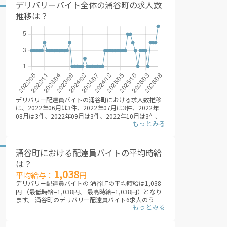
です。時期やエリアごとに、一番稼げるサービスを選
デリバリーバイト全体の涌谷町の求人数
んで、登録することが大事です。
推移は？
※デリバリーバイトNAVI調べ
2026年08月
デリバリー配達員バイトの涌谷町における求人数推移
は、2022年06月は3件、2022年07月は3件、2022年
08月は3件、2022年09月は3件、2022年10月は3件、
2022年11月は4件、2022年12月は3件、2023年01月
は3件、2023年02月は3件、2023年03月は3件、2023
年04月は3件、2023年05月は3件、2023年06月は3
件、2023年07月は3件、2023年08月は3件、2023年
涌谷町における配達員バイトの平均時給
09月は4件、2023年10月は1件、2023年11月は1件、
は？
2023年12月は1件、2024年01月は1件、2024年02月
1,038
は1件、2024年03月は2件、2024年04月は1件、2024
平均給与：
円
年05月は1件、2024年06月は1件、2024年07月は1
デリバリー配達員バイトの 涌谷町の平均時給は1,038
件、2024年08月は1件、2024年09月は1件、2024年
円 （最低時給=1,038円、 最高時給=1,038円）となり
10月は1件、2024年11月は3件、2024年12月は3件、
ます。 涌谷町のデリバリー配達員バイト6求人のう
2025年01月は3件、2025年02月は3件、2025年03月
ち、 時給記載されている求人から平均を算出。 （※デ
は3件、2025年04月は3件、2025年05月は3件、2025
リバリーバイトNAVI調べ /2026年08月 ※非掲載の場合
年06月は3件、2025年07月は3件、2025年08月は5
は、編集部にて調査した金額を掲載しています）