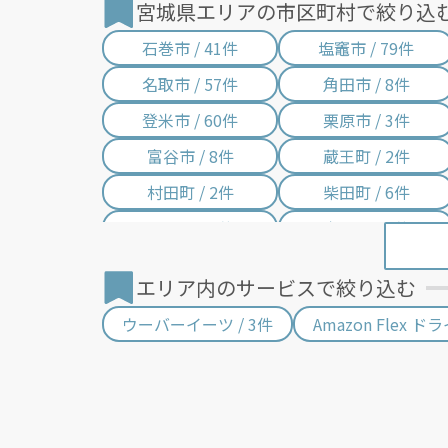
宮城県エリアの市区町村で絞り込
石巻市 / 41件
塩竈市 / 79件
名取市 / 57件
角田市 / 8件
登米市 / 60件
栗原市 / 3件
富谷市 / 8件
蔵王町 / 2件
村田町 / 2件
柴田町 / 6件
亘理町 / 6件
山元町 / 2件
利府町 / 9件
大和町 / 1件
エリア内のサービスで絞り込む
色麻町 / 2件
加美町 / 1件
ウーバーイーツ / 3件
Amazon Flex ド
女川町 / 2件
南三陸町 / 7件