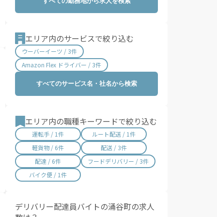
すべての勤務地から求人を検索
愛知県 / 3,015件
三重県 / 998件
滋賀県 / 657件
京都府 / 1,404件
大阪府 / 3,331件
兵庫県 / 2,487件
エリア内のサービスで絞り込む
奈良県 / 622件
和歌山県 / 321件
ウーバーイーツ / 3件
鳥取県 / 186件
島根県 / 198件
Amazon Flex ドライバー / 3件
岡山県 / 753件
広島県 / 1,483件
すべてのサービス名・社名から検索
山口県 / 358件
徳島県 / 194件
香川県 / 501件
愛媛県 / 436件
高知県 / 389件
福岡県 / 1,699件
エリア内の職種キーワードで絞り込む
佐賀県 / 194件
長崎県 / 394件
運転手 / 1件
ルート配送 / 1件
熊本県 / 562件
大分県 / 201件
軽貨物 / 6件
配送 / 3件
宮崎県 / 315件
鹿児島県 / 490件
配達 / 6件
フードデリバリー / 3件
沖縄県 / 286件
バイク便 / 1件
デリバリー配達員バイトの涌谷町の求人
数は？