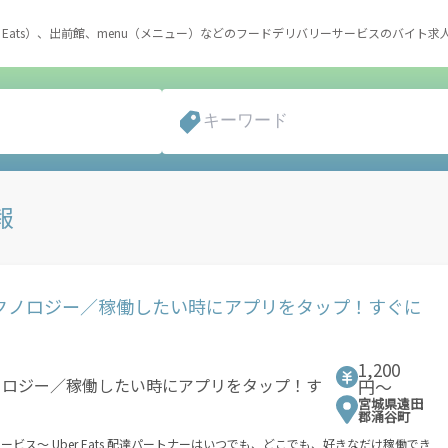
r Eats）、出前館、menu（メニュー）などのフードデリバリーサービスのバイト求
報
端テクノロジー／稼働したい時にアプリをタップ！すぐに
1,200
円〜
宮城県遠田
郡涌谷町
も、好きなだけ稼働でき