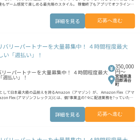
 ★配達経験が無くても問題ありません！ ★自分
は安心の傷害補償！／ 必要
詳細を見る
応募へ進む
ビスエリア内なら、どこでも\あなたが
働できます。 「休日に１時間だけ…！」 「予定がなく
のデリバリーパートナーを大量募集中！ ４時間程度最大
嬉しい「週払い」！
の都市でのサービス開始に向けた準備を
ォームへの事前登録の機会を提供しています。実際に Uber Eats プラットフ
350,000
サービスが正式に開始された後となります。市場でのサービス開始時期は地域に
円〜
合でも、必ずしも配達リクエストへのアクセスが保証されるわけではありませ
宮城県遠
田郡涌谷
町
て日本最大級の品揃えを誇るAmazon（アマゾン）が、 Amazon Flex（アマ
n Flex (アマゾンフレックス)とは、個?事業主の?々に配達業務を?っていただ
報酬を得る、そんな新しい働き?をはじめることができます。 軽バン（軽貨物
持ちでない場合は、パートナー企業による車両レンタル・リースサービスも利用
詳細を見る
応募へ進む
分の車両で配達できるから、気軽に稼働できる！ ・自分のペースで無理なくでき
Flexの始め方】 使用できる車両をお持ちの
のデリバリーパートナーを大量募集中！ ４時間程度最大
業務の流れ】 登録手続きを完了すると、オフ