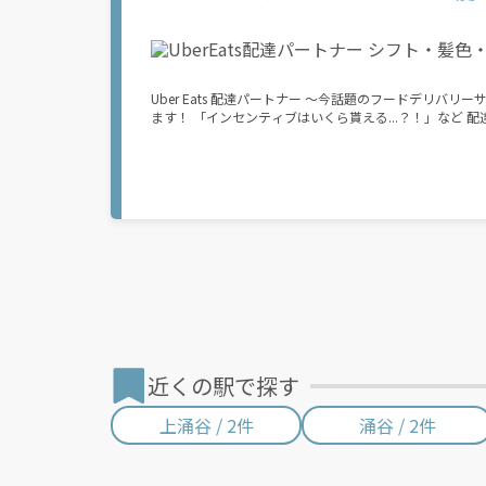
ァー（委託する配達業務）をアプリで確認することができます。 あとは、
デリバリーステーションで荷物をピックアップし、配達先に届ける 3. 報酬を週払
収入がほしい...] 「スキマ時間はあるけれど、その時間
心配...」 そんなお悩み、Amazon Flexで解決しませんか？ 少しでもご興味がある方は、お気軽にご登録ください！ この募集はAmazonで
の雇用ではなく、個人事業主の方への業務委託です。稼
Uber Eats 配達パートナー ～今話題のフードデリバリーサービス～ Uber Eats 配達パートナーはいつでも、どこで
の業務に要する費用など）はすべて自己負担となります
ます！ 「インセンティブはいくら貰える...？！」など 配達もゲーム感覚で楽しめる最先端のスタイル。 稼働終了もアプリでオフラインに
なるだけでOK！ 稼働方法 ①アプリでオンラインになると、飲食店から配達リクエストが届く ↓ ②自転車・原付バイクなどでお料理を受
け取り、配達スタート！ ↓ ③注文者にお料理を届けて、アプリで完了ボタンをタップ！
の自転車・原付バイク(125cc以下)・軽貨物車両でOK！ ★私服でOK！ ＼万がイチという時も安心！事故の時
なのは【自転車】と【スマホ】のみ！ スキマ時間で、誰でもスグに稼げます♪ ★ポイント１ サー
いる場所\"で稼働できます！ ★ポイント２ 時間に縛られず、 \"\"スキマ時間\"\"がいつでも 好きな時間＝稼ぐ時間に！ 家事や授業、サー
クル活動など忙しいからこそ、空いた時間を有効活用！自分にあったスタイルで稼
なったから今日稼ぐか...！」 時間も場所も自分次第！ 【原付（125cc以下）で配達希望の場合は…】 原付（レンタル車も可）and普通自
動車免許をお持ちの人 【軽貨物またはバイク（125cc超）もOKですが、その場合は...】 事業用ナンバー（軽自動車の場合は黒ナンバー、
バイクの場合は緑ナンバー）が必要になります。 ※稼働できるのは、あなたの街で Uber Eats のサービスが開始してからになります。サ
ービス開始日は、アカウント作成後に配信されるメールをご確認ください。 \"\"Uber Eats は一部
進めており、現在、配達パートナー希望者に対してプラットフ
ォームを通じた収益機会が始まるのは、お客様の地域で
よって異なる可能性があり、事前にご登録いただいた場
ん。\"\"\"\"\"
近くの駅で探す
上涌谷 / 2件
涌谷 / 2件