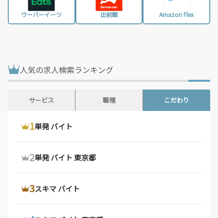
大阪府 / 3,197件
兵庫県 / 2,450件
ウーバーイーツ
出前館
Amazon Flex
奈良県 / 617件
和歌山県 / 294件
鳥取県 / 187件
島根県 / 197件
岡山県 / 740件
広島県 / 1,470件
人気の求人検索ランキング
山口県 / 355件
徳島県 / 158件
香川県 / 497件
愛媛県 / 435件
サービス
職種
こだわり
高知県 / 389件
福岡県 / 1,676件
1
1
1
ウーバーイーツ 配達員
ドライバー 求人
単発 バイト
佐賀県 / 192件
長崎県 / 393件
熊本県 / 556件
大分県 / 201件
2
2
2
ウーバーイーツ バイト
デリバリー バイト
単発 バイト 東京都
宮崎県 / 312件
鹿児島県 / 487件
沖縄県 / 281件
3
3
3
ウーバーイーツ バイト 東京都
軽 貨物 求人
スキマ バイト