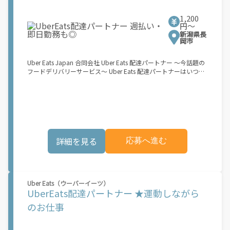
（125cc以下）で配達希望の場合は…】 原付（レンタル車も可）
and普通自動車免許をお持ちの人 【軽貨物またはバイク（125cc
1,200
超）もOKですが、その場合は...】 事業用ナンバー（軽自動車の場
円〜
合は黒ナンバー、バイクの場合は緑ナンバー）が必要になりま
新潟県長
す。 ※稼働できるのは、あなたの街で Uber Eats のサービスが開
岡市
始してからになります。サービス開始日は、アカウント作成後に
配信されるメールをご確認ください。 \"\"Uber Eats は一部の都
Uber Eats Japan 合同会社 Uber Eats 配達パートナー ～今話題の
市でのサービス開始に向けた準備を進めており、現在、配達パー
フードデリバリーサービス～ Uber Eats 配達パートナーはいつで
トナー希望者に対してプラットフォームへの事前登録の機会を提
も、どこでも、好きなだけ稼働できます！ 「インセンティブはい
供しています。実際に Uber Eats プラットフォームを通じた収益
くら貰える...？！」など 配達もゲーム感覚で楽しめる最先端のス
機会が始まるのは、お客様の地域でサービスが正式に開始された
タイル。 稼働終了もアプリでオフラインになるだけでOK！ 稼働
後となります。市場でのサービス開始時期は地域によって異なる
方法 ①アプリでオンラインになると、飲食店から配達リクエスト
可能性があり、事前にご登録いただいた場合でも、必ずしも配達
が届く ↓ ②自転車・原付バイクなどでお料理を受け取り、配達
リクエストへのアクセスが保証されるわけではありません。
スタート！ ↓ ③注文者にお料理を届けて、アプリで完了ボタン
\"\"\"\"\"
をタップ！ ★配達経験が無くても問題ありません！ ★自分の自
詳細を見る
応募へ進む
転車・原付バイク(125cc以下)・軽貨物車両でOK！ ★私服でOK！
＼万がイチという時も安心！事故の時は安心の傷害補償！／ 必要
なのは【自転車】と【スマホ】のみ！ スキマ時間で、誰でもスグ
に稼げます♪ ★ポイント１ サービスエリア内なら、どこでも\"あ
なたがいる場所\"で稼働できます！ ★ポイント２ 時間に縛られ
Uber Eats（ウーバーイーツ）
ず、 \"スキマ時間\"がいつでも 好きな時間＝稼ぐ時間に！ 家事や
UberEats配達パートナー ★運動しながら
授業、サークル活動など忙しいからこそ、空いた時間を有効活
用！自分にあったスタイルで稼働できます。 「休日に１時間だ
のお仕事
け…！」 「予定がなくなったから今日稼ぐか...！」 時間も場所も
自分次第！ 【原付（125cc以下）で配達希望の場合は…】 原付
（レンタル車も可）and普通自動車免許をお持ちの人 【軽貨物ま