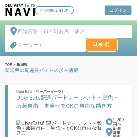
55,912
ログイン
求人情報
件
検 索
TOP
>
新潟県
新潟県
の配達員バイトの求人情報
Uber Eats（ウーバーイーツ）
UberEats配達パートナー シフト・髪色・
服装自由！単発～でOKな自由な働き方
1,200
円〜
新潟
県柏
崎市