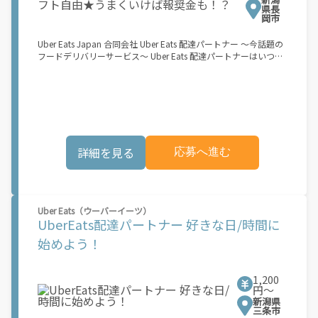
合は黒ナンバー、バイクの場合は緑ナンバー）が必要になりま
県長
す。 ※稼働できるのは、あなたの街で Uber Eats のサービスが開
岡市
始してからになります。サービス開始日は、アカウント作成後に
配信されるメールをご確認ください。 \"\"Uber Eats は一部の都
Uber Eats Japan 合同会社 Uber Eats 配達パートナー ～今話題の
市でのサービス開始に向けた準備を進めており、現在、配達パー
フードデリバリーサービス～ Uber Eats 配達パートナーはいつで
トナー希望者に対してプラットフォームへの事前登録の機会を提
も、どこでも、好きなだけ稼働できます！ 「インセンティブはい
供しています。実際に Uber Eats プラットフォームを通じた収益
くら貰える...？！」など 配達もゲーム感覚で楽しめる最先端のス
機会が始まるのは、お客様の地域でサービスが正式に開始された
タイル。 稼働終了もアプリでオフラインになるだけでOK！ 稼働
後となります。市場でのサービス開始時期は地域によって異なる
方法 ①アプリでオンラインになると、飲食店から配達リクエスト
可能性があり、事前にご登録いただいた場合でも、必ずしも配達
が届く ↓ ②自転車・原付バイクなどでお料理を受け取り、配達
リクエストへのアクセスが保証されるわけではありません。
スタート！ ↓ ③注文者にお料理を届けて、アプリで完了ボタン
\"\"\"\"\"
をタップ！ ★配達経験が無くても問題ありません！ ★自分の自
詳細を見る
応募へ進む
転車・原付バイク(125cc以下)・軽貨物車両でOK！ ★私服でOK！
＼万がイチという時も安心！事故の時は安心の傷害補償！／ 必要
なのは【自転車】と【スマホ】のみ！ スキマ時間で、誰でもスグ
に稼げます♪ ★ポイント１ サービスエリア内なら、どこでも\"あ
なたがいる場所\"で稼働できます！ ★ポイント２ 時間に縛られ
Uber Eats（ウーバーイーツ）
ず、 \"スキマ時間\"がいつでも 好きな時間＝稼ぐ時間に！ 家事や
UberEats配達パートナー 好きな日/時間に
授業、サークル活動など忙しいからこそ、空いた時間を有効活
用！自分にあったスタイルで稼働できます。 「休日に１時間だ
始めよう！
け…！」 「予定がなくなったから今日稼ぐか...！」 時間も場所も
自分次第！ 【原付（125cc以下）で配達希望の場合は…】 原付
（レンタル車も可）and普通自動車免許をお持ちの人 【軽貨物ま
1,200
たはバイク（125cc超）もOKですが、その場合は...】 事業用ナン
円〜
バー（軽自動車の場合は黒ナンバー、バイクの場合は緑ナンバ
新潟県
ー）が必要になります。 ※稼働できるのは、あなたの街で Uber
三条市