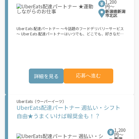
1,200
たはバイク（125cc超）もOKですが、その場合は...】 事業用ナン
円〜
バー（軽自動車の場合は黒ナンバー、バイクの場合は緑ナンバ
新潟県新潟
ー）が必要になります。 ※稼働できるのは、あなたの街で Uber
市北区
Eats のサービスが開始してからになります。サービス開始日は、
アカウント作成後に配信されるメールをご確認ください。 お支払
Uber Eats 配達パートナー ～今話題のフードデリバリーサービス
い条件および手数料が適用されます カスタマーサポート： Uber
～ Uber Eats 配達パートナーはいつでも、どこでも、好きなだけ
Driver アプリ内のヘルプよりお問い合わせください。
稼働できます！ 「インセンティブはいくら貰える...？！」など 配
達もゲーム感覚で楽しめる最先端のスタイル。 稼働終了もアプリ
でオフラインになるだけでOK！ 稼働方法 ①アプリでオンライン
になると、飲食店から配達リクエストが届く ↓ ②自転車・原付
バイクなどでお料理を受け取り、配達スタート！ ↓ ③注文者に
お料理を届けて、アプリで完了ボタンをタップ！ ★配達経験が無
くても問題ありません！ ★自分の自転車・原付バイク(125cc以
詳細を見る
応募へ進む
下)・軽貨物車両でOK！ ★私服でOK！ ＼万がイチという時も安
心！事故の時は安心の傷害補償！／ 必要なのは【自転車】と【ス
マホ】のみ！ スキマ時間で、誰でもスグに稼げます♪ ★ポイン
ト１ サービスエリア内なら、どこでも\あなたがいる場所\"で稼
働できます！ ★ポイント２ 時間に縛られず、 \"\"スキマ時間
Uber Eats（ウーバーイーツ）
\"\"がいつでも 好きな時間＝稼ぐ時間に！ 家事や授業、サークル
UberEats配達パートナー 週払い・シフト
活動など忙しいからこそ、空いた時間を有効活用！自分にあった
スタイルで稼働できます。 「休日に１時間だけ…！」 「予定がな
自由★うまくいけば報奨金も！？
くなったから今日稼ぐか...！」 時間も場所も自分次第！ 【原付
（125cc以下）で配達希望の場合は…】 原付（レンタル車も可）
and普通自動車免許をお持ちの人 【軽貨物またはバイク（125cc
1,200
超）もOKですが、その場合は...】 事業用ナンバー（軽自動車の場
円〜
新潟