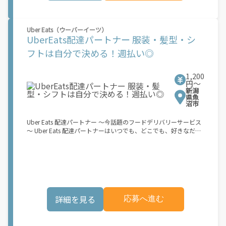
マホ】のみ！ スキマ時間で、誰でもスグに稼げます♪ ★ポイン
ト１ サービスエリア内なら、どこでも\あなたがいる場所\"で稼
働できます！ ★ポイント２ 時間に縛られず、 \"\"スキマ時間
Uber Eats（ウーバーイーツ）
\"\"がいつでも 好きな時間＝稼ぐ時間に！ 家事や授業、サークル
UberEats配達パートナー 服装・髪型・シ
活動など忙しいからこそ、空いた時間を有効活用！自分にあった
スタイルで稼働できます。 「休日に１時間だけ…！」 「予定がな
フトは自分で決める！週払い◎
くなったから今日稼ぐか...！」 時間も場所も自分次第！ 【原付
（125cc以下）で配達希望の場合は…】 原付（レンタル車も可）
and普通自動車免許をお持ちの人 【軽貨物またはバイク（125cc
1,200
超）もOKですが、その場合は...】 事業用ナンバー（軽自動車の場
円〜
新潟
合は黒ナンバー、バイクの場合は緑ナンバー）が必要になりま
県魚
す。 ※稼働できるのは、あなたの街で Uber Eats のサービスが開
沼市
始してからになります。サービス開始日は、アカウント作成後に
配信されるメールをご確認ください。 \"\"Uber Eats は一部の都
Uber Eats 配達パートナー ～今話題のフードデリバリーサービス
市でのサービス開始に向けた準備を進めており、現在、配達パー
～ Uber Eats 配達パートナーはいつでも、どこでも、好きなだけ
トナー希望者に対してプラットフォームへの事前登録の機会を提
稼働できます！ 「インセンティブはいくら貰える...？！」など 配
供しています。実際に Uber Eats プラットフォームを通じた収益
達もゲーム感覚で楽しめる最先端のスタイル。 稼働終了もアプリ
機会が始まるのは、お客様の地域でサービスが正式に開始された
でオフラインになるだけでOK！ 稼働方法 ①アプリでオンライン
後となります。市場でのサービス開始時期は地域によって異なる
になると、飲食店から配達リクエストが届く ↓ ②自転車・原付
可能性があり、事前にご登録いただいた場合でも、必ずしも配達
バイクなどでお料理を受け取り、配達スタート！ ↓ ③注文者に
リクエストへのアクセスが保証されるわけではありません。
お料理を届けて、アプリで完了ボタンをタップ！ ★配達経験が無
\"\"\"\"\"
くても問題ありません！ ★自分の自転車・原付バイク(125cc以
詳細を見る
応募へ進む
下)・軽貨物車両でOK！ ★私服でOK！ ＼万がイチという時も安
心！事故の時は安心の傷害補償！／ 必要なのは【自転車】と【ス
マホ】のみ！ スキマ時間で、誰でもスグに稼げます♪ ★ポイン
ト１ サービスエリア内なら、どこでも\あなたがいる場所\"で稼