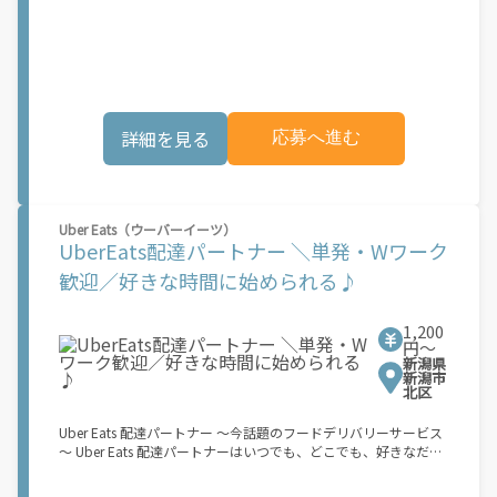
稼働できます！ 「インセンティブはいくら貰える...？！」など 配
す。実際に Uber Eats プラットフォームを通じた収益機会が始ま
達もゲーム感覚で楽しめる最先端のスタイル。 稼働終了もアプリ
るのは、お客様の地域でサービスが正式に開始された後となりま
でオフラインになるだけでOK！ 稼働方法 ①アプリでオンライン
す。市場でのサービス開始時期は地域によって異なる可能性があ
になると、飲食店から配達リクエストが届く ↓ ②自転車・原付
り、事前にご登録いただいた場合でも、必ずしも配達リクエスト
バイクなどでお料理を受け取り、配達スタート！ ↓ ③注文者に
へのアクセスが保証されるわけではありません。\"
お料理を届けて、アプリで完了ボタンをタップ！ ★配達経験が無
くても問題ありません！ ★自分の自転車・原付バイク(125cc以
詳細を見る
応募へ進む
下)・軽貨物車両でOK！ ★私服でOK！ ＼万がイチという時も安
心！事故の時は安心の傷害補償！／ 必要なのは【自転車】と【ス
マホ】のみ！ スキマ時間で、誰でもスグに稼げます♪ ★ポイン
ト１ サービスエリア内なら、どこでも\"あなたがいる場所\"で稼
働できます！ ★ポイント２ 時間に縛られず、 \"スキマ時間\"がい
Uber Eats（ウーバーイーツ）
つでも 好きな時間＝稼ぐ時間に！ 家事や授業、サークル活動な
UberEats配達パートナー ＼単発・Wワーク
ど忙しいからこそ、空いた時間を有効活用！自分にあったスタイ
ルで稼働できます。 「休日に１時間だけ…！」 「予定がなくなっ
歓迎／好きな時間に始められる♪
たから今日稼ぐか...！」 時間も場所も自分次第！ 【原付（125cc
以下）で配達希望の場合は…】 原付（レンタル車も可）and普通
自動車免許をお持ちの人 【軽貨物またはバイク（125cc超）もOK
1,200
ですが、その場合は...】 事業用ナンバー（軽自動車の場合は黒ナ
円〜
新潟県
ンバー、バイクの場合は緑ナンバー）が必要になります。 ※稼働
新潟市
できるのは、あなたの街で Uber Eats のサービスが開始してから
北区
になります。サービス開始日は、アカウント作成後に配信される
メールをご確認ください。 \"Uber Eats は一部の都市でのサービ
Uber Eats 配達パートナー ～今話題のフードデリバリーサービス
ス開始に向けた準備を進めており、現在、配達パートナー希望者
～ Uber Eats 配達パートナーはいつでも、どこでも、好きなだけ
に対してプラットフォームへの事前登録の機会を提供していま
稼働できます！ 「インセンティブはいくら貰える...？！」など 配
す。実際に Uber Eats プラットフォームを通じた収益機会が始ま
達もゲーム感覚で楽しめる最先端のスタイル。 稼働終了もアプリ
るのは、お客様の地域でサービスが正式に開始された後となりま