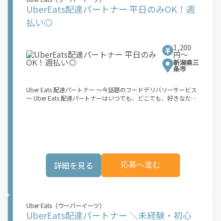
ず、 \"\"スキマ時間\"\"がいつでも 好きな時間＝稼ぐ時間に！ 家
UberEats配達パートナー 平日のみOK！週
事や授業、サークル活動など忙しいからこそ、空いた時間を有効
活用！自分にあったスタイルで稼働できます。 「休日に１時間だ
払い◎
け…！」 「予定がなくなったから今日稼ぐか...！」 時間も場所も
自分次第！ 【原付（125cc以下）で配達希望の場合は…】 原付
（レンタル車も可）and普通自動車免許をお持ちの人 【軽貨物ま
1,200
たはバイク（125cc超）もOKですが、その場合は...】 事業用ナン
円〜
バー（軽自動車の場合は黒ナンバー、バイクの場合は緑ナンバ
新潟県三
ー）が必要になります。 ※稼働できるのは、あなたの街で Uber
条市
Eats のサービスが開始してからになります。サービス開始日は、
アカウント作成後に配信されるメールをご確認ください。 お支払
Uber Eats 配達パートナー ～今話題のフードデリバリーサービス
い条件および手数料が適用されます カスタマーサポート： Uber
～ Uber Eats 配達パートナーはいつでも、どこでも、好きなだけ
Driver アプリ内のヘルプよりお問い合わせください。\"\"\"
稼働できます！ 「インセンティブはいくら貰える...？！」など 配
達もゲーム感覚で楽しめる最先端のスタイル。 稼働終了もアプリ
でオフラインになるだけでOK！ 稼働方法 ①アプリでオンライン
になると、飲食店から配達リクエストが届く ↓ ②自転車・原付
バイクなどでお料理を受け取り、配達スタート！ ↓ ③注文者に
お料理を届けて、アプリで完了ボタンをタップ！ ★配達経験が無
くても問題ありません！ ★自分の自転車・原付バイク(125cc以
詳細を見る
応募へ進む
下)・軽貨物車両でOK！ ★私服でOK！ ＼万がイチという時も安
心！事故の時は安心の傷害補償！／ 必要なのは【自転車】と【ス
マホ】のみ！ スキマ時間で、誰でもスグに稼げます♪ ★ポイン
ト１ サービスエリア内なら、どこでも\"あなたがいる場所\"で稼
働できます！ ★ポイント２ 時間に縛られず、 \"スキマ時間\"がい
Uber Eats（ウーバーイーツ）
つでも 好きな時間＝稼ぐ時間に！ 家事や授業、サークル活動な
UberEats配達パートナー ＼未経験・初心
ど忙しいからこそ、空いた時間を有効活用！自分にあったスタイ