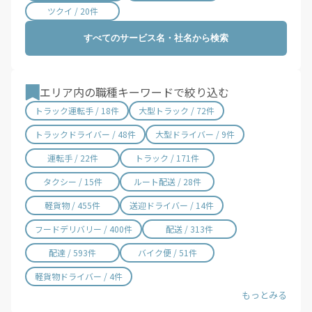
山口県 / 355件
徳島県 / 158件
ツクイ / 20件
香川県 / 497件
愛媛県 / 435件
すべてのサービス名・社名から検索
高知県 / 389件
福岡県 / 1,676件
佐賀県 / 192件
長崎県 / 393件
熊本県 / 556件
大分県 / 201件
エリア内の職種キーワードで絞り込む
宮崎県 / 312件
鹿児島県 / 487件
トラック運転手 / 18件
大型トラック / 72件
沖縄県 / 281件
トラックドライバー / 48件
大型ドライバー / 9件
運転手 / 22件
トラック / 171件
タクシー / 15件
ルート配送 / 28件
軽貨物 / 455件
送迎ドライバー / 14件
フードデリバリー / 400件
配送 / 313件
配達 / 593件
バイク便 / 51件
軽貨物ドライバー / 4件