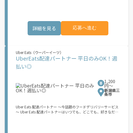
でオフラインになるだけでOK！ 稼働方法 ①アプリでオンライン
す。市場でのサービス開始時期は地域によって異なる可能性があ
になると、飲食店から配達リクエストが届く ↓ ②自転車・原付
り、事前にご登録いただいた場合でも、必ずしも配達リクエスト
バイクなどでお料理を受け取り、配達スタート！ ↓ ③注文者に
へのアクセスが保証されるわけではありません。\"
お料理を届けて、アプリで完了ボタンをタップ！ ★配達経験が無
くても問題ありません！ ★自分の自転車・原付バイク(125cc以
詳細を見る
応募へ進む
下)・軽貨物車両でOK！ ★私服でOK！ ＼万がイチという時も安
心！事故の時は安心の傷害補償！／ 必要なのは【自転車】と【ス
マホ】のみ！ スキマ時間で、誰でもスグに稼げます♪ ★ポイン
ト１ サービスエリア内なら、どこでも\あなたがいる場所\"で稼
働できます！ ★ポイント２ 時間に縛られず、 \"\"スキマ時間
Uber Eats（ウーバーイーツ）
\"\"がいつでも 好きな時間＝稼ぐ時間に！ 家事や授業、サークル
UberEats配達パートナー 平日のみOK！週
活動など忙しいからこそ、空いた時間を有効活用！自分にあった
スタイルで稼働できます。 「休日に１時間だけ…！」 「予定がな
払い◎
くなったから今日稼ぐか...！」 時間も場所も自分次第！ 【原付
（125cc以下）で配達希望の場合は…】 原付（レンタル車も可）
and普通自動車免許をお持ちの人 【軽貨物またはバイク（125cc
1,200
超）もOKですが、その場合は...】 事業用ナンバー（軽自動車の場
円〜
合は黒ナンバー、バイクの場合は緑ナンバー）が必要になりま
新潟県三
す。 ※稼働できるのは、あなたの街で Uber Eats のサービスが開
条市
始してからになります。サービス開始日は、アカウント作成後に
配信されるメールをご確認ください。 \"\"Uber Eats は一部の都
Uber Eats 配達パートナー ～今話題のフードデリバリーサービス
市でのサービス開始に向けた準備を進めており、現在、配達パー
～ Uber Eats 配達パートナーはいつでも、どこでも、好きなだけ
トナー希望者に対してプラットフォームへの事前登録の機会を提
稼働できます！ 「インセンティブはいくら貰える...？！」など 配
供しています。実際に Uber Eats プラットフォームを通じた収益
達もゲーム感覚で楽しめる最先端のスタイル。 稼働終了もアプリ
機会が始まるのは、お客様の地域でサービスが正式に開始された
でオフラインになるだけでOK！ 稼働方法 ①アプリでオンライン
後となります。市場でのサービス開始時期は地域によって異なる
になると、飲食店から配達リクエストが届く ↓ ②自転車・原付