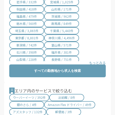
岩手県 / 332件
宮城県 / 1,025件
秋田県 / 418件
山形県 / 171件
福島県 / 479件
茨城県 / 962件
栃木県 / 560件
群馬県 / 849件
埼玉県 / 3,865件
千葉県 / 5,443件
東京都 / 8,801件
神奈川県 / 4,496件
新潟県 / 742件
富山県 / 571件
石川県 / 398件
福井県 / 381件
山梨県 / 228件
長野県 / 751件
岐阜県 / 846件
静岡県 / 2,001件
すべての勤務地から求人を検索
愛知県 / 2,970件
三重県 / 996件
滋賀県 / 645件
京都府 / 1,394件
大阪府 / 3,197件
兵庫県 / 2,450件
エリア内のサービスで絞り込む
奈良県 / 617件
和歌山県 / 294件
ウーバーイーツ / 392件
出前館 / 8件
鳥取県 / 187件
島根県 / 197件
銀のさら / 4件
Amazon Flex ドライバー / 49件
岡山県 / 740件
広島県 / 1,470件
アズスタッフ / 132件
郵便局 / 3件