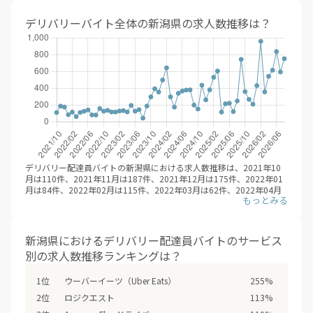
ドデリバリーサービスに登録することです。時期やエリアごとに、一
番稼げるサービスを選んで、登録することが大事です。
デリバリーバイト全体の新潟県の求人数推移は？
※デリバリーバイトNAVI調べ
2026年08月
デリバリー配達員バイトの新潟県における求人数推移は、2021年10
月は110件、2021年11月は187件、2021年12月は175件、2022年01
月は84件、2022年02月は115件、2022年03月は62件、2022年04月
は111件、2022年05月は125件、2022年06月は140件、2022年07月
は82件、2022年08月は80件、2022年09月は157件、2022年10月は
126件、2022年11月は136件、2022年12月は117件、2023年01月は
116件、2023年02月は128件、2023年03月は133件、2023年04月は
新潟県におけるデリバリー配達員バイトのサービス
117件、2023年05月は195件、2023年06月は126件、2023年07月は
別の求人数推移ランキングは？
144件、2023年08月は43件、2023年09月は187件、2023年10月は
296件、2023年11月は393件、2023年12月は354件、2024年01月は
498件、2024年02月は643件、2024年03月は297件、2024年04月は
ウーバーイーツ（Uber Eats）
255%
174件、2024年05月は339件、2024年06月は366件、2024年07月は
ロジクエスト
113%
378件、2024年08月は380件、2024年09月は199件、2024年10月は
152件、2024年11月は436件、2024年12月は261件、2025年01月は