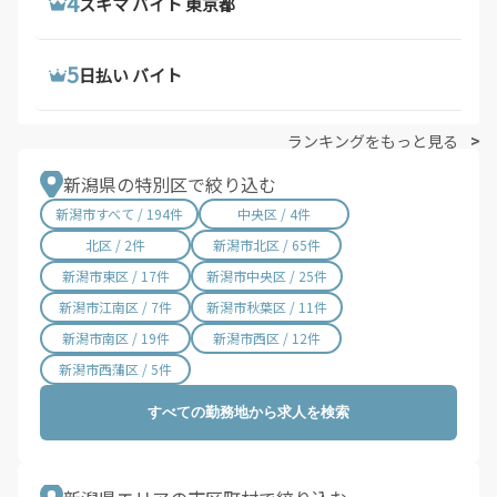
4
4
4
ウーバーイーツ 配達員 大阪府
配達 バイト
スキマ バイト 東京都
5
5
5
ウーバーイーツ 求人
トラック 運転 手 求人
日払い バイト
ランキングをもっと見る
新潟県の特別区で絞り込む
新潟市すべて / 194件
中央区 / 4件
北区 / 2件
新潟市北区 / 65件
新潟市東区 / 17件
新潟市中央区 / 25件
新潟市江南区 / 7件
新潟市秋葉区 / 11件
新潟市南区 / 19件
新潟市西区 / 12件
新潟市西蒲区 / 5件
すべての勤務地から求人を検索