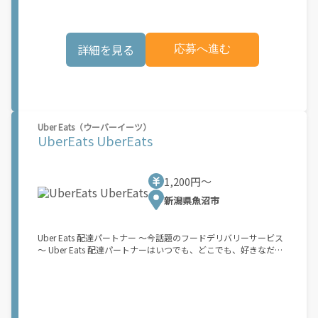
方法 ①アプリでオンラインになると、飲食店から配達リクエスト
が届く ↓ ②自転車・原付バイクなどでお料理を受け取り、配達
スタート！ ↓ ③注文者にお料理を届けて、アプリで完了ボタン
をタップ！ ★配達経験が無くても問題ありません！ ★自分の自
詳細を見る
応募へ進む
転車・原付バイク(125cc以下)・軽貨物車両でOK！ ★私服でOK！
＼万がイチという時も安心！事故の時は安心の傷害補償！／ 必要
なのは【自転車】と【スマホ】のみ！ スキマ時間で、誰でもスグ
に稼げます♪ ★ポイント１ サービスエリア内なら、どこでも\あ
なたがいる場所\"で稼働できます！ ★ポイント２ 時間に縛られ
ず、 \"\"スキマ時間\"\"がいつでも 好きな時間＝稼ぐ時間に！ 家
事や授業、サークル活動など忙しいからこそ、空いた時間を有効
Uber Eats（ウーバーイーツ）
活用！自分にあったスタイルで稼働できます。 「休日に１時間だ
UberEats UberEats
け…！」 「予定がなくなったから今日稼ぐか...！」 時間も場所も
自分次第！ 【原付（125cc以下）で配達希望の場合は…】 原付
（レンタル車も可）and普通自動車免許をお持ちの人 【軽貨物ま
1,200円〜
たはバイク（125cc超）もOKですが、その場合は...】 事業用ナン
バー（軽自動車の場合は黒ナンバー、バイクの場合は緑ナンバ
新潟県魚沼市
ー）が必要になります。 ※稼働できるのは、あなたの街で Uber
Eats のサービスが開始してからになります。サービス開始日は、
アカウント作成後に配信されるメールをご確認ください。 お支払
Uber Eats 配達パートナー ～今話題のフードデリバリーサービス
い条件および手数料が適用されます カスタマーサポート： Uber
～ Uber Eats 配達パートナーはいつでも、どこでも、好きなだけ
Driver アプリ内のヘルプよりお問い合わせください。\"\"\"
稼働できます！ 「インセンティブはいくら貰える...？！」など 配
達もゲーム感覚で楽しめる最先端のスタイル。 稼働終了もアプリ
でオフラインになるだけでOK！ 稼働方法 ①アプリでオンライン
になると、飲食店から配達リクエストが届く ↓ ②自転車・原付
バイクなどでお料理を受け取り、配達スタート！ ↓ ③注文者に