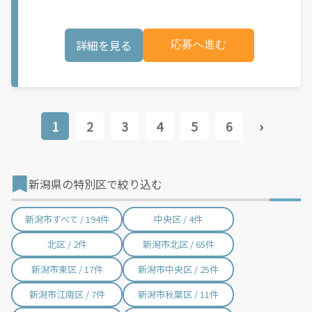
可能性があり、事前にご登録いただいた場合でも、必ずしも配達
バイクなどでお料理を受け取り、配達スタート！ ↓ ③注文者に
リクエストへのアクセスが保証されるわけではありません。
お料理を届けて、アプリで完了ボタンをタップ！ ★配達経験が無
\"\"\"\"\"
くても問題ありません！ ★自分の自転車・原付バイク(125cc以
詳細を見る
応募へ進む
下)・軽貨物車両でOK！ ★私服でOK！ ＼万がイチという時も安
心！事故の時は安心の傷害補償！／ 必要なのは【自転車】と【ス
マホ】のみ！ スキマ時間で、誰でもスグに稼げます♪ ★ポイン
ト１ サービスエリア内なら、どこでも\"あなたがいる場所\"で稼
働できます！ ★ポイント２ 時間に縛られず、 \"スキマ時間\"がい
つでも 好きな時間＝稼ぐ時間に！ 家事や授業、サークル活動な
ど忙しいからこそ、空いた時間を有効活用！自分にあったスタイ
1
2
3
4
5
6
›
ルで稼働できます。 「休日に１時間だけ…！」 「予定がなくなっ
たから今日稼ぐか...！」 時間も場所も自分次第！ 【原付（125cc
以下）で配達希望の場合は…】 原付（レンタル車も可）and普通
自動車免許をお持ちの人 【軽貨物またはバイク（125cc超）もOK
ですが、その場合は...】 事業用ナンバー（軽自動車の場合は黒ナ
新潟県の特別区で絞り込む
ンバー、バイクの場合は緑ナンバー）が必要になります。 ※稼働
できるのは、あなたの街で Uber Eats のサービスが開始してから
になります。サービス開始日は、アカウント作成後に配信される
新潟市すべて / 194件
中央区 / 4件
メールをご確認ください。 \"Uber Eats は一部の都市でのサービ
ス開始に向けた準備を進めており、現在、配達パートナー希望者
北区 / 2件
新潟市北区 / 65件
に対してプラットフォームへの事前登録の機会を提供していま
す。実際に Uber Eats プラットフォームを通じた収益機会が始ま
新潟市東区 / 17件
新潟市中央区 / 25件
るのは、お客様の地域でサービスが正式に開始された後となりま
す。市場でのサービス開始時期は地域によって異なる可能性があ
り、事前にご登録いただいた場合でも、必ずしも配達リクエスト
新潟市江南区 / 7件
新潟市秋葉区 / 11件
へのアクセスが保証されるわけではありません。\"