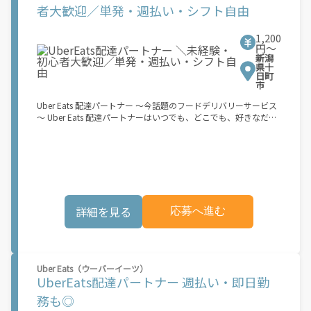
ルで稼働できます。 「休日に１時間だけ…！」 「予定がなくなっ
者大歓迎／単発・週払い・シフト自由
たから今日稼ぐか...！」 時間も場所も自分次第！ 【原付（125cc
以下）で配達希望の場合は…】 原付（レンタル車も可）and普通
1,200
自動車免許をお持ちの人 【軽貨物またはバイク（125cc超）もOK
円〜
ですが、その場合は...】 事業用ナンバー（軽自動車の場合は黒ナ
新潟
ンバー、バイクの場合は緑ナンバー）が必要になります。 ※稼働
県十
できるのは、あなたの街で Uber Eats のサービスが開始してから
日町
市
になります。サービス開始日は、アカウント作成後に配信される
メールをご確認ください。 \"Uber Eats は一部の都市でのサービ
Uber Eats 配達パートナー ～今話題のフードデリバリーサービス
ス開始に向けた準備を進めており、現在、配達パートナー希望者
～ Uber Eats 配達パートナーはいつでも、どこでも、好きなだけ
に対してプラットフォームへの事前登録の機会を提供していま
稼働できます！ 「インセンティブはいくら貰える...？！」など 配
す。実際に Uber Eats プラットフォームを通じた収益機会が始ま
達もゲーム感覚で楽しめる最先端のスタイル。 稼働終了もアプリ
るのは、お客様の地域でサービスが正式に開始された後となりま
でオフラインになるだけでOK！ 稼働方法 ①アプリでオンライン
す。市場でのサービス開始時期は地域によって異なる可能性があ
になると、飲食店から配達リクエストが届く ↓ ②自転車・原付
り、事前にご登録いただいた場合でも、必ずしも配達リクエスト
バイクなどでお料理を受け取り、配達スタート！ ↓ ③注文者に
へのアクセスが保証されるわけではありません。\"
お料理を届けて、アプリで完了ボタンをタップ！ ★配達経験が無
くても問題ありません！ ★自分の自転車・原付バイク(125cc以
詳細を見る
応募へ進む
下)・軽貨物車両でOK！ ★私服でOK！ ＼万がイチという時も安
心！事故の時は安心の傷害補償！／ 必要なのは【自転車】と【ス
マホ】のみ！ スキマ時間で、誰でもスグに稼げます♪ ★ポイン
ト１ サービスエリア内なら、どこでも\あなたがいる場所\"で稼
働できます！ ★ポイント２ 時間に縛られず、 \"\"スキマ時間
Uber Eats（ウーバーイーツ）
\"\"がいつでも 好きな時間＝稼ぐ時間に！ 家事や授業、サークル
UberEats配達パートナー 週払い・即日勤
活動など忙しいからこそ、空いた時間を有効活用！自分にあった
スタイルで稼働できます。 「休日に１時間だけ…！」 「予定がな
務も◎
くなったから今日稼ぐか...！」 時間も場所も自分次第！ 【原付