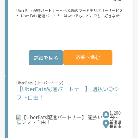
Uber Eats 配達パートナー ～今話題のフードデリバリーサービス
～ Uber Eats 配達パートナーはいつでも、どこでも、好きなだけ
稼働できます！ 「インセンティブはいくら貰える...？！」など 配
達もゲーム感覚で楽しめる最先端のスタイル。 稼働終了もアプリ
でオフラインになるだけでOK！ 稼働方法 ①アプリでオンライン
になると、飲食店から配達リクエストが届く ↓ ②自転車・原付
バイクなどでお料理を受け取り、配達スタート！ ↓ ③注文者に
お料理を届けて、アプリで完了ボタンをタップ！ ★配達経験が無
くても問題ありません！ ★自分の自転車・原付バイク(125cc以
詳細を見る
応募へ進む
下)・軽貨物車両でOK！ ★私服でOK！ ＼万がイチという時も安
心！事故の時は安心の傷害補償！／ 必要なのは【自転車】と【ス
マホ】のみ！ スキマ時間で、誰でもスグに稼げます♪ ★ポイン
ト１ サービスエリア内なら、どこでも\"あなたがいる場所\"で稼
働できます！ ★ポイント２ 時間に縛られず、 \"スキマ時間\"がい
Uber Eats（ウーバーイーツ）
つでも 好きな時間＝稼ぐ時間に！ 家事や授業、サークル活動な
【UberEats配達パートナー】 週払い◎シ
ど忙しいからこそ、空いた時間を有効活用！自分にあったスタイ
ルで稼働できます。 「休日に１時間だけ…！」 「予定がなくなっ
フト自由！
たから今日稼ぐか...！」 時間も場所も自分次第！ 【原付（125cc
以下）で配達希望の場合は…】 原付（レンタル車も可）and普通
自動車免許をお持ちの人 【軽貨物またはバイク（125cc超）もOK
1,200
ですが、その場合は...】 事業用ナンバー（軽自動車の場合は黒ナ
円〜
ンバー、バイクの場合は緑ナンバー）が必要になります。 ※稼働
新潟県
できるのは、あなたの街で Uber Eats のサービスが開始してから
長岡市
になります。サービス開始日は、アカウント作成後に配信される
メールをご確認ください。 \"Uber Eats は一部の都市でのサービ