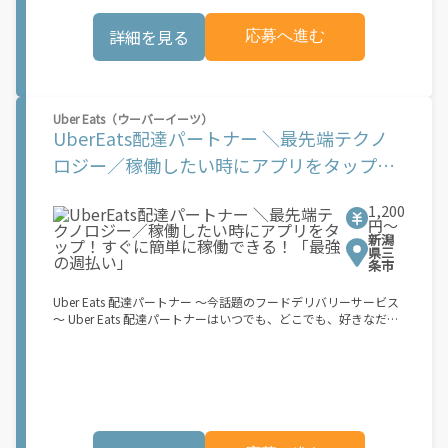
スタート！ ↓ ③注文者にお料理を届けて、アプリで完了ボタン
をタップ！ ★配達経験が無くても問題ありません！ ★自分の自
詳細を見る
応募へ進む
転車・原付バイク(125cc以下)・軽貨物車両でOK！ ★私服でOK！
＼万がイチという時も安心！事故の時は安心の傷害補償！／ 必要
なのは【自転車】と【スマホ】のみ！ スキマ時間で、誰でもスグ
に稼げます♪ ★ポイント１ サービスエリア内なら、どこでも\あ
なたがいる場所\"で稼働できます！ ★ポイント２ 時間に縛られ
Uber Eats（ウーバーイーツ）
ず、 \"\"スキマ時間\"\"がいつでも 好きな時間＝稼ぐ時間に！ 家
UberEats配達パートナー ＼最先端テクノ
事や授業、サークル活動など忙しいからこそ、空いた時間を有効
活用！自分にあったスタイルで稼働できます。 「休日に１時間だ
ロジー／稼働したい時にアプリをタップ！
け…！」 「予定がなくなったから今日稼ぐか...！」 時間も場所も
すぐに簡単に稼働できる！「最強の週払
自分次第！ 【原付（125cc以下）で配達希望の場合は…】 原付
（レンタル車も可）and普通自動車免許をお持ちの人 【軽貨物ま
1,200
い」
たはバイク（125cc超）もOKですが、その場合は...】 事業用ナン
円〜
新潟
バー（軽自動車の場合は黒ナンバー、バイクの場合は緑ナンバ
県三
ー）が必要になります。 ※稼働できるのは、あなたの街で Uber
条市
Eats のサービスが開始してからになります。サービス開始日は、
アカウント作成後に配信されるメールをご確認ください。 お支払
Uber Eats 配達パートナー ～今話題のフードデリバリーサービス
い条件および手数料が適用されます カスタマーサポート： Uber
～ Uber Eats 配達パートナーはいつでも、どこでも、好きなだけ
Driver アプリ内のヘルプよりお問い合わせください。\"\"\"
稼働できます！ 「インセンティブはいくら貰える...？！」など 配
達もゲーム感覚で楽しめる最先端のスタイル。 稼働終了もアプリ
でオフラインになるだけでOK！ 稼働方法 ①アプリでオンライン
になると、飲食店から配達リクエストが届く ↓ ②自転車・原付
バイクなどでお料理を受け取り、配達スタート！ ↓ ③注文者に
お料理を届けて、アプリで完了ボタンをタップ！ ★配達経験が無
くても問題ありません！ ★自分の自転車・原付バイク(125cc以