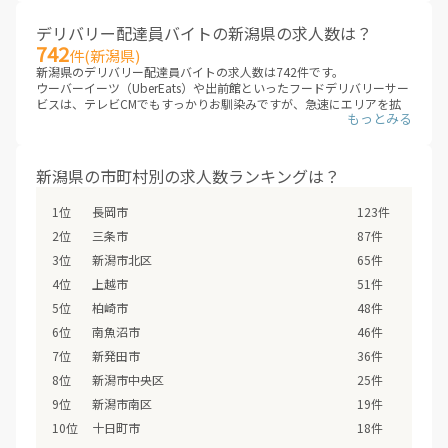
デリバリー配達員バイトの新潟県の求人数は？
742
件(新潟県)
新潟県のデリバリー配達員バイトの求人数は742件です。
ウーバーイーツ（UberEats）や出前館といったフードデリバリーサー
ビスは、テレビCMでもすっかりお馴染みですが、急速にエリアを拡
大しています。これまでサービスが提供されていないエリアも、次々
にデリバリー配達員バイトの求人が増えていくことが見こまれていま
す。
新潟県のエリアに、新しいデリバリー配達員バイトが追加されていな
新潟県の市町村別の求人数ランキングは？
いか、ぜひチェックしてみてください。
※デリバリーバイトNAVI調べ
長岡市
123件
※2026年08月最新
三条市
87件
新潟市北区
65件
上越市
51件
柏崎市
48件
南魚沼市
46件
新発田市
36件
新潟市中央区
25件
新潟市南区
19件
十日町市
18件