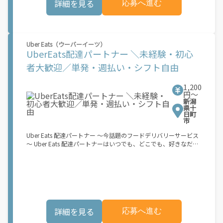
詳細を見る
応募へ進む
下)・軽貨物車両でOK！ ★私服でOK！ ＼万がイチという時も安
心！事故の時は安心の傷害補償！／ 必要なのは【自転車】と【ス
マホ】のみ！ スキマ時間で、誰でもスグに稼げます♪ ★ポイン
ト１ サービスエリア内なら、どこでも\"あなたがいる場所\"で稼
働できます！ ★ポイント２ 時間に縛られず、 \"スキマ時間\"がい
Uber Eats（ウーバーイーツ）
つでも 好きな時間＝稼ぐ時間に！ 家事や授業、サークル活動な
UberEats配達パートナー ＼未経験・初心
ど忙しいからこそ、空いた時間を有効活用！自分にあったスタイ
ルで稼働できます。 「休日に１時間だけ…！」 「予定がなくなっ
者大歓迎／単発・週払い・シフト自由
たから今日稼ぐか...！」 時間も場所も自分次第！ 【原付（125cc
以下）で配達希望の場合は…】 原付（レンタル車も可）and普通
1,200
自動車免許をお持ちの人 【軽貨物またはバイク（125cc超）もOK
円〜
ですが、その場合は...】 事業用ナンバー（軽自動車の場合は黒ナ
新潟
ンバー、バイクの場合は緑ナンバー）が必要になります。 ※稼働
県十
できるのは、あなたの街で Uber Eats のサービスが開始してから
日町
市
になります。サービス開始日は、アカウント作成後に配信される
メールをご確認ください。 \"Uber Eats は一部の都市でのサービ
Uber Eats 配達パートナー ～今話題のフードデリバリーサービス
ス開始に向けた準備を進めており、現在、配達パートナー希望者
～ Uber Eats 配達パートナーはいつでも、どこでも、好きなだけ
に対してプラットフォームへの事前登録の機会を提供していま
稼働できます！ 「インセンティブはいくら貰える...？！」など 配
す。実際に Uber Eats プラットフォームを通じた収益機会が始ま
達もゲーム感覚で楽しめる最先端のスタイル。 稼働終了もアプリ
るのは、お客様の地域でサービスが正式に開始された後となりま
でオフラインになるだけでOK！ 稼働方法 ①アプリでオンライン
す。市場でのサービス開始時期は地域によって異なる可能性があ
になると、飲食店から配達リクエストが届く ↓ ②自転車・原付
り、事前にご登録いただいた場合でも、必ずしも配達リクエスト
バイクなどでお料理を受け取り、配達スタート！ ↓ ③注文者に
へのアクセスが保証されるわけではありません。\"
お料理を届けて、アプリで完了ボタンをタップ！ ★配達経験が無
くても問題ありません！ ★自分の自転車・原付バイク(125cc以
詳細を見る
応募へ進む
下)・軽貨物車両でOK！ ★私服でOK！ ＼万がイチという時も安
心！事故の時は安心の傷害補償！／ 必要なのは【自転車】と【ス