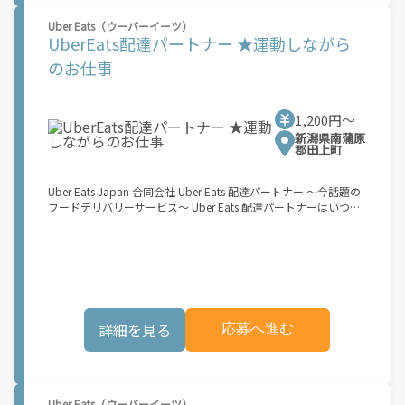
働できます！ ★ポイント２ 時間に縛られず、 \"\"スキマ時間
Uber Eats（ウーバーイーツ）
\"\"がいつでも 好きな時間＝稼ぐ時間に！ 家事や授業、サークル
UberEats配達パートナー ★運動しながら
活動など忙しいからこそ、空いた時間を有効活用！自分にあった
スタイルで稼働できます。 「休日に１時間だけ…！」 「予定がな
のお仕事
くなったから今日稼ぐか...！」 時間も場所も自分次第！ 【原付
（125cc以下）で配達希望の場合は…】 原付（レンタル車も可）
and普通自動車免許をお持ちの人 【軽貨物またはバイク（125cc
1,200円〜
超）もOKですが、その場合は...】 事業用ナンバー（軽自動車の場
合は黒ナンバー、バイクの場合は緑ナンバー）が必要になりま
新潟県南蒲原
郡田上町
す。 ※稼働できるのは、あなたの街で Uber Eats のサービスが開
始してからになります。サービス開始日は、アカウント作成後に
配信されるメールをご確認ください。 \"\"Uber Eats は一部の都
Uber Eats Japan 合同会社 Uber Eats 配達パートナー ～今話題の
市でのサービス開始に向けた準備を進めており、現在、配達パー
フードデリバリーサービス～ Uber Eats 配達パートナーはいつで
トナー希望者に対してプラットフォームへの事前登録の機会を提
も、どこでも、好きなだけ稼働できます！ 「インセンティブはい
供しています。実際に Uber Eats プラットフォームを通じた収益
くら貰える...？！」など 配達もゲーム感覚で楽しめる最先端のス
機会が始まるのは、お客様の地域でサービスが正式に開始された
タイル。 稼働終了もアプリでオフラインになるだけでOK！ 稼働
後となります。市場でのサービス開始時期は地域によって異なる
方法 ①アプリでオンラインになると、飲食店から配達リクエスト
可能性があり、事前にご登録いただいた場合でも、必ずしも配達
が届く ↓ ②自転車・原付バイクなどでお料理を受け取り、配達
リクエストへのアクセスが保証されるわけではありません。
スタート！ ↓ ③注文者にお料理を届けて、アプリで完了ボタン
\"\"\"\"\"
をタップ！ ★配達経験が無くても問題ありません！ ★自分の自
詳細を見る
応募へ進む
転車・原付バイク(125cc以下)・軽貨物車両でOK！ ★私服でOK！
＼万がイチという時も安心！事故の時は安心の傷害補償！／ 必要
なのは【自転車】と【スマホ】のみ！ スキマ時間で、誰でもスグ
に稼げます♪ ★ポイント１ サービスエリア内なら、どこでも\あ
なたがいる場所\"で稼働できます！ ★ポイント２ 時間に縛られ
Uber Eats（ウーバーイーツ）