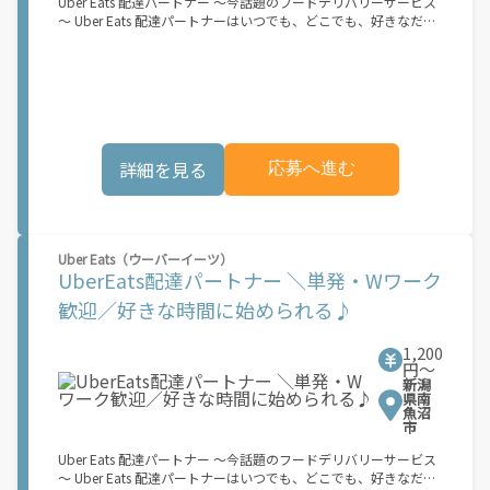
Uber Eats 配達パートナー ～今話題のフードデリバリーサービス
い条件および手数料が適用されます カスタマーサポート： Uber
～ Uber Eats 配達パートナーはいつでも、どこでも、好きなだけ
Driver アプリ内のヘルプよりお問い合わせください。\"\"\"
稼働できます！ 「インセンティブはいくら貰える...？！」など 配
達もゲーム感覚で楽しめる最先端のスタイル。 稼働終了もアプリ
でオフラインになるだけでOK！ 稼働方法 ①アプリでオンライン
になると、飲食店から配達リクエストが届く ↓ ②自転車・原付
バイクなどでお料理を受け取り、配達スタート！ ↓ ③注文者に
お料理を届けて、アプリで完了ボタンをタップ！ ★配達経験が無
くても問題ありません！ ★自分の自転車・原付バイク(125cc以
詳細を見る
応募へ進む
下)・軽貨物車両でOK！ ★私服でOK！ ＼万がイチという時も安
心！事故の時は安心の傷害補償！／ 必要なのは【自転車】と【ス
マホ】のみ！ スキマ時間で、誰でもスグに稼げます♪ ★ポイン
ト１ サービスエリア内なら、どこでも\"あなたがいる場所\"で稼
働できます！ ★ポイント２ 時間に縛られず、 \"スキマ時間\"がい
Uber Eats（ウーバーイーツ）
つでも 好きな時間＝稼ぐ時間に！ 家事や授業、サークル活動な
UberEats配達パートナー ＼単発・Wワーク
ど忙しいからこそ、空いた時間を有効活用！自分にあったスタイ
ルで稼働できます。 「休日に１時間だけ…！」 「予定がなくなっ
歓迎／好きな時間に始められる♪
たから今日稼ぐか...！」 時間も場所も自分次第！ 【原付（125cc
以下）で配達希望の場合は…】 原付（レンタル車も可）and普通
1,200
自動車免許をお持ちの人 【軽貨物またはバイク（125cc超）もOK
円〜
ですが、その場合は...】 事業用ナンバー（軽自動車の場合は黒ナ
新潟
ンバー、バイクの場合は緑ナンバー）が必要になります。 ※稼働
県南
できるのは、あなたの街で Uber Eats のサービスが開始してから
魚沼
市
になります。サービス開始日は、アカウント作成後に配信される
メールをご確認ください。 \"Uber Eats は一部の都市でのサービ
Uber Eats 配達パートナー ～今話題のフードデリバリーサービス
ス開始に向けた準備を進めており、現在、配達パートナー希望者
～ Uber Eats 配達パートナーはいつでも、どこでも、好きなだけ
に対してプラットフォームへの事前登録の機会を提供していま