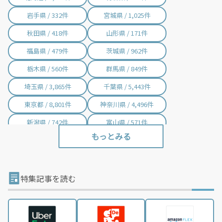
岩手県 / 332件
宮城県 / 1,025件
秋田県 / 418件
山形県 / 171件
福島県 / 479件
茨城県 / 962件
栃木県 / 560件
群馬県 / 849件
埼玉県 / 3,865件
千葉県 / 5,443件
東京都 / 8,801件
神奈川県 / 4,496件
新潟県 / 742件
富山県 / 571件
石川県 / 398件
福井県 / 381件
山梨県 / 228件
長野県 / 751件
岐阜県 / 846件
静岡県 / 2,001件
特集記事を読む
愛知県 / 2,970件
三重県 / 996件
滋賀県 / 645件
京都府 / 1,394件