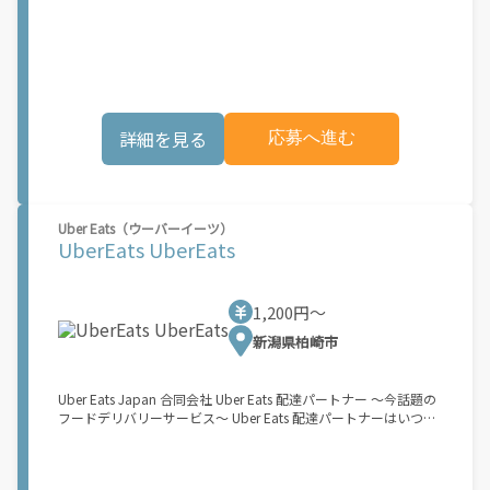
も、どこでも、好きなだけ稼働できます！ 「インセンティブはい
くら貰える...？！」など 配達もゲーム感覚で楽しめる最先端のス
タイル。 稼働終了もアプリでオフラインになるだけでOK！ 稼働
方法 ①アプリでオンラインになると、飲食店から配達リクエスト
が届く ↓ ②自転車・原付バイクなどでお料理を受け取り、配達
スタート！ ↓ ③注文者にお料理を届けて、アプリで完了ボタン
をタップ！ ★配達経験が無くても問題ありません！ ★自分の自
詳細を見る
応募へ進む
転車・原付バイク(125cc以下)・軽貨物車両でOK！ ★私服でOK！
＼万がイチという時も安心！事故の時は安心の傷害補償！／ 必要
なのは【自転車】と【スマホ】のみ！ スキマ時間で、誰でもスグ
に稼げます♪ ★ポイント１ サービスエリア内なら、どこでも\あ
なたがいる場所\"で稼働できます！ ★ポイント２ 時間に縛られ
Uber Eats（ウーバーイーツ）
ず、 \"\"スキマ時間\"\"がいつでも 好きな時間＝稼ぐ時間に！ 家
UberEats UberEats
事や授業、サークル活動など忙しいからこそ、空いた時間を有効
活用！自分にあったスタイルで稼働できます。 「休日に１時間だ
け…！」 「予定がなくなったから今日稼ぐか...！」 時間も場所も
自分次第！ 【原付（125cc以下）で配達希望の場合は…】 原付
1,200円〜
（レンタル車も可）and普通自動車免許をお持ちの人 【軽貨物ま
新潟県柏崎市
たはバイク（125cc超）もOKですが、その場合は...】 事業用ナン
バー（軽自動車の場合は黒ナンバー、バイクの場合は緑ナンバ
ー）が必要になります。 ※稼働できるのは、あなたの街で Uber
Eats のサービスが開始してからになります。サービス開始日は、
Uber Eats Japan 合同会社 Uber Eats 配達パートナー ～今話題の
アカウント作成後に配信されるメールをご確認ください。 お支払
フードデリバリーサービス～ Uber Eats 配達パートナーはいつで
い条件および手数料が適用されます カスタマーサポート： Uber
も、どこでも、好きなだけ稼働できます！ 「インセンティブはい
Driver アプリ内のヘルプよりお問い合わせください。\"\"\"
くら貰える...？！」など 配達もゲーム感覚で楽しめる最先端のス
タイル。 稼働終了もアプリでオフラインになるだけでOK！ 稼働