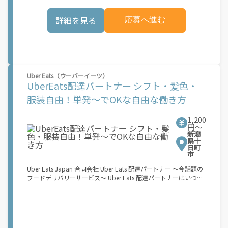
お料理を届けて、アプリで完了ボタンをタップ！ ★配達経験が無
くても問題ありません！ ★自分の自転車・原付バイク(125cc以
詳細を見る
応募へ進む
下)・軽貨物車両でOK！ ★私服でOK！ ＼万がイチという時も安
心！事故の時は安心の傷害補償！／ 必要なのは【自転車】と【ス
マホ】のみ！ スキマ時間で、誰でもスグに稼げます♪ ★ポイン
ト１ サービスエリア内なら、どこでも\あなたがいる場所\"で稼
働できます！ ★ポイント２ 時間に縛られず、 \"\"スキマ時間
\"\"がいつでも 好きな時間＝稼ぐ時間に！ 家事や授業、サークル
活動など忙しいからこそ、空いた時間を有効活用！自分にあった
Uber Eats（ウーバーイーツ）
スタイルで稼働できます。 「休日に１時間だけ…！」 「予定がな
UberEats配達パートナー シフト・髪色・
くなったから今日稼ぐか...！」 時間も場所も自分次第！ 【原付
服装自由！単発～でOKな自由な働き方
（125cc以下）で配達希望の場合は…】 原付（レンタル車も可）
and普通自動車免許をお持ちの人 【軽貨物またはバイク（125cc
超）もOKですが、その場合は...】 事業用ナンバー（軽自動車の場
1,200
合は黒ナンバー、バイクの場合は緑ナンバー）が必要になりま
円〜
す。 ※稼働できるのは、あなたの街で Uber Eats のサービスが開
新潟
県十
始してからになります。サービス開始日は、アカウント作成後に
日町
配信されるメールをご確認ください。 \"\"Uber Eats は一部の都
市
市でのサービス開始に向けた準備を進めており、現在、配達パー
トナー希望者に対してプラットフォームへの事前登録の機会を提
Uber Eats Japan 合同会社 Uber Eats 配達パートナー ～今話題の
供しています。実際に Uber Eats プラットフォームを通じた収益
フードデリバリーサービス～ Uber Eats 配達パートナーはいつで
機会が始まるのは、お客様の地域でサービスが正式に開始された
も、どこでも、好きなだけ稼働できます！ 「インセンティブはい
後となります。市場でのサービス開始時期は地域によって異なる
くら貰える...？！」など 配達もゲーム感覚で楽しめる最先端のス
可能性があり、事前にご登録いただいた場合でも、必ずしも配達
タイル。 稼働終了もアプリでオフラインになるだけでOK！ 稼働
リクエストへのアクセスが保証されるわけではありません。
方法 ①アプリでオンラインになると、飲食店から配達リクエスト
\"\"\"\"\"
が届く ↓ ②自転車・原付バイクなどでお料理を受け取り、配達