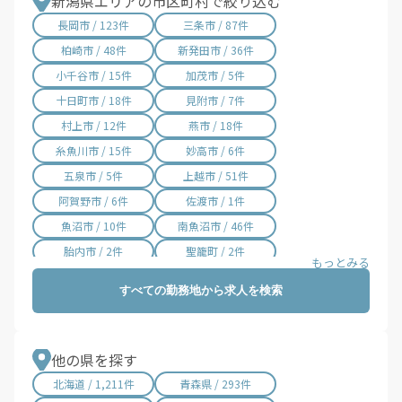
新潟県エリアの市区町村で絞り込む
長岡市 / 123件
三条市 / 87件
柏崎市 / 48件
新発田市 / 36件
小千谷市 / 15件
加茂市 / 5件
十日町市 / 18件
見附市 / 7件
村上市 / 12件
燕市 / 18件
糸魚川市 / 15件
妙高市 / 6件
五泉市 / 5件
上越市 / 51件
阿賀野市 / 6件
佐渡市 / 1件
魚沼市 / 10件
南魚沼市 / 46件
胎内市 / 2件
聖籠町 / 2件
弥彦村 / 4件
田上町 / 2件
すべての勤務地から求人を検索
阿賀町 / 7件
出雲崎町 / 2件
湯沢町 / 6件
津南町 / 8件
刈羽村 / 2件
関川村 / 4件
他の県を探す
粟島浦村 / 1件
北海道 / 1,211件
青森県 / 293件