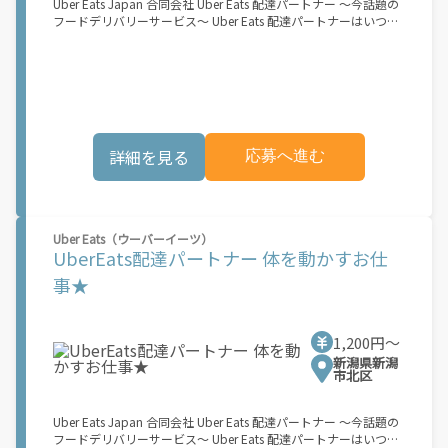
Uber Eats Japan 合同会社 Uber Eats 配達パートナー ～今話題の
ス開始に向けた準備を進めており、現在、配達パートナー希望者
フードデリバリーサービス～ Uber Eats 配達パートナーはいつで
に対してプラットフォームへの事前登録の機会を提供していま
も、どこでも、好きなだけ稼働できます！ 「インセンティブはい
す。実際に Uber Eats プラットフォームを通じた収益機会が始ま
くら貰える...？！」など 配達もゲーム感覚で楽しめる最先端のス
るのは、お客様の地域でサービスが正式に開始された後となりま
タイル。 稼働終了もアプリでオフラインになるだけでOK！ 稼働
す。市場でのサービス開始時期は地域によって異なる可能性があ
方法 ①アプリでオンラインになると、飲食店から配達リクエスト
り、事前にご登録いただいた場合でも、必ずしも配達リクエスト
が届く ↓ ②自転車・原付バイクなどでお料理を受け取り、配達
へのアクセスが保証されるわけではありません。\"
スタート！ ↓ ③注文者にお料理を届けて、アプリで完了ボタン
をタップ！ ★配達経験が無くても問題ありません！ ★自分の自
詳細を見る
応募へ進む
転車・原付バイク(125cc以下)・軽貨物車両でOK！ ★私服でOK！
＼万がイチという時も安心！事故の時は安心の傷害補償！／ 必要
なのは【自転車】と【スマホ】のみ！ スキマ時間で、誰でもスグ
に稼げます♪ ★ポイント１ サービスエリア内なら、どこでも\"あ
なたがいる場所\"で稼働できます！ ★ポイント２ 時間に縛られ
Uber Eats（ウーバーイーツ）
ず、 \"スキマ時間\"がいつでも 好きな時間＝稼ぐ時間に！ 家事や
UberEats配達パートナー 体を動かすお仕
授業、サークル活動など忙しいからこそ、空いた時間を有効活
用！自分にあったスタイルで稼働できます。 「休日に１時間だ
事★
け…！」 「予定がなくなったから今日稼ぐか...！」 時間も場所も
自分次第！ 【原付（125cc以下）で配達希望の場合は…】 原付
（レンタル車も可）and普通自動車免許をお持ちの人 【軽貨物ま
1,200円〜
たはバイク（125cc超）もOKですが、その場合は...】 事業用ナン
バー（軽自動車の場合は黒ナンバー、バイクの場合は緑ナンバ
新潟県新潟
市北区
ー）が必要になります。 ※稼働できるのは、あなたの街で Uber
Eats のサービスが開始してからになります。サービス開始日は、
アカウント作成後に配信されるメールをご確認ください。 お支払
Uber Eats Japan 合同会社 Uber Eats 配達パートナー ～今話題の
い条件および手数料が適用されます カスタマーサポート： Uber
フードデリバリーサービス～ Uber Eats 配達パートナーはいつで
Driver アプリ内のヘルプよりお問い合わせください。