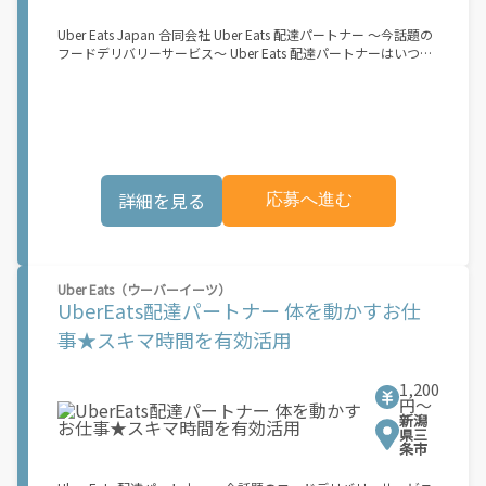
Eats のサービスが開始してからになります。サービス開始日は、
アカウント作成後に配信されるメールをご確認ください。 お支払
Uber Eats Japan 合同会社 Uber Eats 配達パートナー ～今話題の
い条件および手数料が適用されます カスタマーサポート： Uber
フードデリバリーサービス～ Uber Eats 配達パートナーはいつで
Driver アプリ内のヘルプよりお問い合わせください。
も、どこでも、好きなだけ稼働できます！ 「インセンティブはい
くら貰える...？！」など 配達もゲーム感覚で楽しめる最先端のス
タイル。 稼働終了もアプリでオフラインになるだけでOK！ 稼働
方法 ①アプリでオンラインになると、飲食店から配達リクエスト
が届く ↓ ②自転車・原付バイクなどでお料理を受け取り、配達
スタート！ ↓ ③注文者にお料理を届けて、アプリで完了ボタン
をタップ！ ★配達経験が無くても問題ありません！ ★自分の自
詳細を見る
応募へ進む
転車・原付バイク(125cc以下)・軽貨物車両でOK！ ★私服でOK！
＼万がイチという時も安心！事故の時は安心の傷害補償！／ 必要
なのは【自転車】と【スマホ】のみ！ スキマ時間で、誰でもスグ
に稼げます♪ ★ポイント１ サービスエリア内なら、どこでも\あ
なたがいる場所\"で稼働できます！ ★ポイント２ 時間に縛られ
Uber Eats（ウーバーイーツ）
ず、 \"\"スキマ時間\"\"がいつでも 好きな時間＝稼ぐ時間に！ 家
UberEats配達パートナー 体を動かすお仕
事や授業、サークル活動など忙しいからこそ、空いた時間を有効
活用！自分にあったスタイルで稼働できます。 「休日に１時間だ
事★スキマ時間を有効活用
け…！」 「予定がなくなったから今日稼ぐか...！」 時間も場所も
自分次第！ 【原付（125cc以下）で配達希望の場合は…】 原付
（レンタル車も可）and普通自動車免許をお持ちの人 【軽貨物ま
1,200
たはバイク（125cc超）もOKですが、その場合は...】 事業用ナン
円〜
新潟
バー（軽自動車の場合は黒ナンバー、バイクの場合は緑ナンバ
県三
ー）が必要になります。 ※稼働できるのは、あなたの街で Uber
条市
Eats のサービスが開始してからになります。サービス開始日は、
アカウント作成後に配信されるメールをご確認ください。 お支払