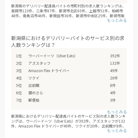
新潟県のデリバリー配達員バイトの市町村別の求人数ランキングは、
長岡市123件、三条市87件、新潟市北区65件、上越市51件、柏崎市
48件、南魚沼市46件、新発田市36件、新潟市中央区25件、新潟市南
区19件、十日町市18件となります。そのほかデリバリー 配達員バイ
トの求人 - 新潟県のデリバリー配達員バイトの求人は、新潟県の全39
市区町村で募集しています。（※デリバリーバイトNAVI調べ /2026年
08月）
新潟県におけるデリバリーバイトのサービス別の求
フードデリバリーサービスの配達員登録は、サービスが開始するより
人数ランキングは？
も先に、始まっていることも多いため、興味のあるエリアの配達員募
集の登録情報を小まめにチェックするオススメします。
ウーバーイーツ（Uber Eats）
392件
アズスタッフ
132件
Amazon Flex ドライバー
49件
ツクイ
20件
出前館
8件
銀のさら
4件
郵便局
3件
新潟県におけるデリバリー配達員バイトのサービス別の求人数ランキ
ングは、ウーバーイーツ（Uber Eats）が392件、アズスタッフが132
件、Amazon Flex ドライバーが49件、ツクイが20件、出前館が8件、
銀のさらが4件、郵便局が3件となっています。
デリバリー配達員バイトで最も効率的に、稼ぐためには、複数のフー