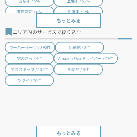
五泉市 / 5件
上越市 / 51件
阿賀野市 / 6件
佐渡市 / 1件
魚沼市 / 10件
南魚沼市 / 46件
エリア内のサービスで絞り込む
胎内市 / 2件
聖籠町 / 2件
弥彦村 / 4件
田上町 / 2件
ウーバーイーツ / 392件
出前館 / 8件
阿賀町 / 7件
出雲崎町 / 2件
銀のさら / 4件
Amazon Flex ドライバー / 49件
湯沢町 / 6件
津南町 / 8件
アズスタッフ / 132件
郵便局 / 3件
刈羽村 / 2件
関川村 / 4件
ツクイ / 20件
粟島浦村 / 1件