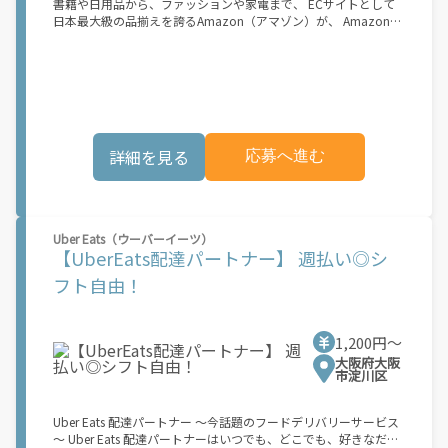
書籍や日用品から、ファッションや家電まで、 ECサイトとして
られたくないけれど、安定した収入がほしい...] 「スキマ時間はあ
日本最大級の品揃えを誇るAmazon（アマゾン）が、 Amazon
るけれど、その時間に稼げる方法がない...」 「新しい業務にチャ
Flex（アマゾンフレックス）のデリバリーパートナーを募集中！
レンジしたいけれど、人間関係などが心配...」 そんなお悩み、
Amazon Flex (アマゾンフレックス)とは、個?事業主の?々に配達
Amazon Flexで解決しませんか？ 少しでもご興味がある方は、お
業務を?っていただくプログラムです。働く?時を?由に選び、?分
気軽にご登録ください！ この募集はAmazonでの雇用ではなく、
のペースで報酬を得る、そんな新しい働き?をはじめることがで
個人事業主の方への業務委託です。稼働時に発生する費用（車両
きます。 軽バン（軽貨物車）または軽乗用車を所有している方大
の調達費用、ガソリン代、高速料金、駐車料金その他の業務に要
歓迎！ 車両をお持ちでない場合は、パートナー企業による車両レ
する費用など）はすべて自己負担となります。
ンタル・リースサービスも利用できます！ 【Amazon Flexの魅
詳細を見る
応募へ進む
力】 ・少ない荷物量から試すこともでき、すぐ、簡単に始められ
る！ ・稼働する日や時間帯を自分で自由に決められるから、スキ
マ時間でしっかり稼げる！ ・自分の車両で配達できるから、気軽
に稼働できる！ ・自分のペースで無理なくできるから、シニアや
女性も活躍中！ ・髪型や服装も自由だから、自分らしく稼げる！
Uber Eats（ウーバーイーツ）
【Amazon Flexの始め方】 使用できる車両をお持ちの場合、必要
【UberEats配達パートナー】 週払い◎シ
なものはたったの6つだけです。 1. スマートフォン 2. 運転免許証
3. 黒ナンバー 4. 最新の車検証 5. 銀行口座 6. 就労資格確認書類
フト自由！
（外国籍の方） ご応募いただいた後、登録手続きをご案内しま
す。 登録手続きは、アプリですべて完結できます。 なお、ご自身
の車両でご登録いただく場合、ご登録者様と車両の所有者様は同
1,200円〜
一である必要があります。 【配達業務の流れ】 登録手続きを完
了すると、オファー（委託する配達業務）をアプリで確認するこ
大阪府大阪
市淀川区
とができます。 あとは、3つのステップで稼働するだけです。 1.
オファーを受諾する 2. デリバリーステーションで荷物をピックア
ップし、配達先に届ける 3. 報酬を週払いで受け取る 「時間に縛
Uber Eats 配達パートナー ～今話題のフードデリバリーサービス
られたくないけれど、安定した収入がほしい...] 「スキマ時間はあ
～ Uber Eats 配達パートナーはいつでも、どこでも、好きなだけ
るけれど、その時間に稼げる方法がない...」 「新しい業務にチャ