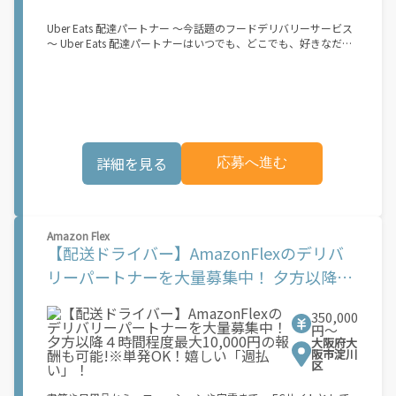
オファーを受諾する 2. デリバリーステーションで荷物をピックア
ップし、配達先に届ける 3. 報酬を週払いで受け取る 「時間に縛
Uber Eats 配達パートナー ～今話題のフードデリバリーサービス
られたくないけれど、安定した収入がほしい...] 「スキマ時間はあ
～ Uber Eats 配達パートナーはいつでも、どこでも、好きなだけ
るけれど、その時間に稼げる方法がない...」 「新しい業務にチャ
稼働できます！ 「インセンティブはいくら貰える...？！」など 配
レンジしたいけれど、人間関係などが心配...」 そんなお悩み、
達もゲーム感覚で楽しめる最先端のスタイル。 稼働終了もアプリ
Amazon Flexで解決しませんか？ 少しでもご興味がある方は、お
でオフラインになるだけでOK！ 稼働方法 ①アプリでオンライン
気軽にご登録ください！ この募集はAmazonでの雇用ではなく、
になると、飲食店から配達リクエストが届く ↓ ②自転車・原付
個人事業主の方への業務委託です。稼働時に発生する費用（車両
バイクなどでお料理を受け取り、配達スタート！ ↓ ③注文者に
の調達費用、ガソリン代、高速料金、駐車料金その他の業務に要
お料理を届けて、アプリで完了ボタンをタップ！ ★配達経験が無
する費用など）はすべて自己負担となります。
くても問題ありません！ ★自分の自転車・原付バイク(125cc以
詳細を見る
応募へ進む
下)・軽貨物車両でOK！ ★私服でOK！ ＼万がイチという時も安
心！事故の時は安心の傷害補償！／ 必要なのは【自転車】と【ス
マホ】のみ！ スキマ時間で、誰でもスグに稼げます♪ ★ポイン
ト１ サービスエリア内なら、どこでも\あなたがいる場所\"で稼
働できます！ ★ポイント２ 時間に縛られず、 \"\"スキマ時間
Amazon Flex
\"\"がいつでも 好きな時間＝稼ぐ時間に！ 家事や授業、サークル
【配送ドライバー】AmazonFlexのデリバ
活動など忙しいからこそ、空いた時間を有効活用！自分にあった
スタイルで稼働できます。 「休日に１時間だけ…！」 「予定がな
リーパートナーを大量募集中！ 夕方以降４
くなったから今日稼ぐか...！」 時間も場所も自分次第！ 【原付
時間程度最大10,000円の報酬も可能!※単発
（125cc以下）で配達希望の場合は…】 原付（レンタル車も可）
and普通自動車免許をお持ちの人 【軽貨物またはバイク（125cc
350,000
OK！嬉しい「週払い」！
超）もOKですが、その場合は...】 事業用ナンバー（軽自動車の場
円〜
大阪府大
合は黒ナンバー、バイクの場合は緑ナンバー）が必要になりま
阪市淀川
す。 ※稼働できるのは、あなたの街で Uber Eats のサービスが開
区
始してからになります。サービス開始日は、アカウント作成後に
配信されるメールをご確認ください。 \"\"Uber Eats は一部の都