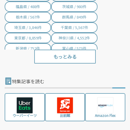
福島県 / 488件
茨城県 / 980件
栃木県 / 567件
群馬県 / 849件
埼玉県 / 3,846件
千葉県 / 5,567件
東京都 / 8,859件
神奈川県 / 4,552件
新潟県 / 752件
富山県 / 573件
石川県 / 398件
福井県 / 384件
山梨県 / 233件
長野県 / 764件
岐阜県 / 854件
静岡県 / 2,014件
特集記事を読む
愛知県 / 3,055件
三重県 / 1,001件
滋賀県 / 657件
京都府 / 1,464件
大阪府 / 3,370件
兵庫県 / 2,496件
ウーバーイーツ
出前館
Amazon Flex
奈良県 / 626件
和歌山県 / 296件