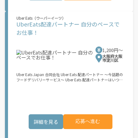
マホ】のみ！ スキマ時間で、誰でもスグに稼げます♪ ★ポイン
ト１ サービスエリア内なら、どこでも\あなたがいる場所\"で稼
働できます！ ★ポイント２ 時間に縛られず、 \"\"スキマ時間
Uber Eats（ウーバーイーツ）
\"\"がいつでも 好きな時間＝稼ぐ時間に！ 家事や授業、サークル
UberEats配達パートナー 自分のペースで
活動など忙しいからこそ、空いた時間を有効活用！自分にあった
スタイルで稼働できます。 「休日に１時間だけ…！」 「予定がな
お仕事！
くなったから今日稼ぐか...！」 時間も場所も自分次第！ 【原付
（125cc以下）で配達希望の場合は…】 原付（レンタル車も可）
and普通自動車免許をお持ちの人 【軽貨物またはバイク（125cc
1,200円〜
超）もOKですが、その場合は...】 事業用ナンバー（軽自動車の場
合は黒ナンバー、バイクの場合は緑ナンバー）が必要になりま
大阪府大阪
市淀川区
す。 ※稼働できるのは、あなたの街で Uber Eats のサービスが開
始してからになります。サービス開始日は、アカウント作成後に
配信されるメールをご確認ください。 \"\"Uber Eats は一部の都
Uber Eats Japan 合同会社 Uber Eats 配達パートナー ～今話題の
市でのサービス開始に向けた準備を進めており、現在、配達パー
フードデリバリーサービス～ Uber Eats 配達パートナーはいつで
トナー希望者に対してプラットフォームへの事前登録の機会を提
も、どこでも、好きなだけ稼働できます！ 「インセンティブはい
供しています。実際に Uber Eats プラットフォームを通じた収益
くら貰える...？！」など 配達もゲーム感覚で楽しめる最先端のス
機会が始まるのは、お客様の地域でサービスが正式に開始された
タイル。 稼働終了もアプリでオフラインになるだけでOK！ 稼働
後となります。市場でのサービス開始時期は地域によって異なる
方法 ①アプリでオンラインになると、飲食店から配達リクエスト
可能性があり、事前にご登録いただいた場合でも、必ずしも配達
が届く ↓ ②自転車・原付バイクなどでお料理を受け取り、配達
リクエストへのアクセスが保証されるわけではありません。
スタート！ ↓ ③注文者にお料理を届けて、アプリで完了ボタン
\"\"\"\"\"
をタップ！ ★配達経験が無くても問題ありません！ ★自分の自
詳細を見る
応募へ進む
転車・原付バイク(125cc以下)・軽貨物車両でOK！ ★私服でOK！
＼万がイチという時も安心！事故の時は安心の傷害補償！／ 必要
なのは【自転車】と【スマホ】のみ！ スキマ時間で、誰でもスグ
に稼げます♪ ★ポイント１ サービスエリア内なら、どこでも\あ