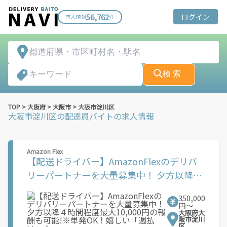
56,762
ログイン
求人情報
件
検 索
TOP
>
大阪府
>
大阪市
>
大阪市淀川区
大阪市淀川区
の配達員バイトの求人情報
Amazon Flex
【配送ドライバー】AmazonFlexのデリバ
リーパートナーを大量募集中！ 夕方以降４
時間程度最大10,000円の報酬も可能!※単発
350,000
OK！嬉しい「週払い」！
円〜
大阪府大
阪市淀川
区