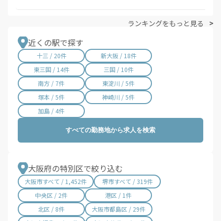
ランキングをもっと見る
近くの駅で探す
十三 / 20件
新大阪 / 18件
東三国 / 14件
三国 / 10件
南方 / 7件
東淀川 / 5件
塚本 / 5件
神崎川 / 5件
加島 / 4件
すべての勤務地から求人を検索
大阪府の特別区で絞り込む
大阪市すべて / 1,452件
堺市すべて / 319件
中央区 / 2件
港区 / 1件
北区 / 8件
大阪市都島区 / 29件