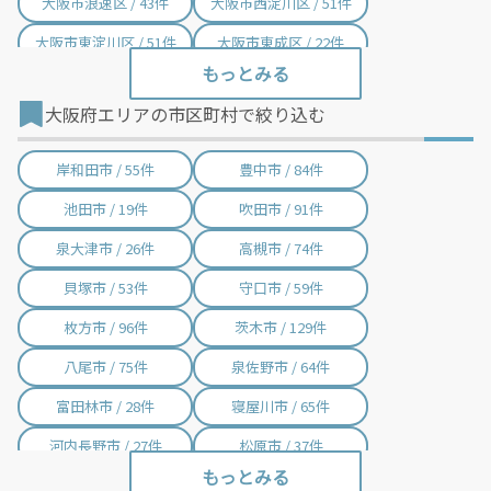
大阪市浪速区 / 43件
大阪市西淀川区 / 51件
大阪市東淀川区 / 51件
大阪市東成区 / 22件
大阪市生野区 / 28件
大阪市旭区 / 44件
大阪府エリアの市区町村で絞り込む
大阪市城東区 / 40件
大阪市阿倍野区 / 46件
大阪市住吉区 / 63件
大阪市東住吉区 / 28件
岸和田市 / 55件
豊中市 / 84件
大阪市西成区 / 60件
大阪市淀川区 / 80件
池田市 / 19件
吹田市 / 91件
大阪市鶴見区 / 23件
大阪市住之江区 / 99件
泉大津市 / 26件
高槻市 / 74件
大阪市平野区 / 37件
大阪市北区 / 86件
貝塚市 / 53件
守口市 / 59件
大阪市中央区 / 115件
堺市堺区 / 91件
枚方市 / 96件
茨木市 / 129件
堺市中区 / 47件
堺市東区 / 13件
八尾市 / 75件
泉佐野市 / 64件
堺市西区 / 51件
堺市南区 / 19件
富田林市 / 28件
寝屋川市 / 65件
堺市北区 / 39件
堺市美原区 / 13件
河内長野市 / 27件
松原市 / 37件
大東市 / 22件
和泉市 / 31件