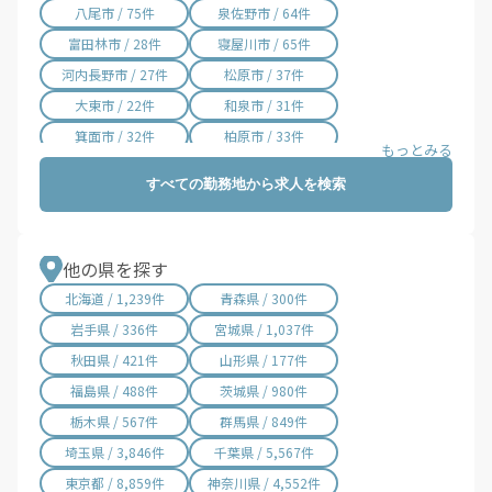
八尾市 / 75件
泉佐野市 / 64件
富田林市 / 28件
寝屋川市 / 65件
河内長野市 / 27件
松原市 / 37件
大東市 / 22件
和泉市 / 31件
箕面市 / 32件
柏原市 / 33件
羽曳野市 / 33件
門真市 / 49件
すべての勤務地から求人を検索
摂津市 / 74件
高石市 / 27件
藤井寺市 / 13件
東大阪市 / 147件
泉南市 / 40件
四條畷市 / 20件
他の県を探す
交野市 / 43件
大阪狭山市 / 10件
北海道 / 1,239件
青森県 / 300件
阪南市 / 19件
島本町 / 1件
岩手県 / 336件
宮城県 / 1,037件
豊能町 / 6件
能勢町 / 1件
秋田県 / 421件
山形県 / 177件
忠岡町 / 2件
熊取町 / 3件
福島県 / 488件
茨城県 / 980件
田尻町 / 1件
岬町 / 12件
栃木県 / 567件
群馬県 / 849件
太子町 / 1件
河南町 / 1件
埼玉県 / 3,846件
千葉県 / 5,567件
千早赤阪村 / 1件
西宮市 / 1件
東京都 / 8,859件
神奈川県 / 4,552件