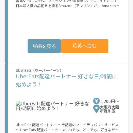
書籍や日用品から、ファッションや家電まで、 ECサイトとして
市でのサービス開始に向けた準備を進めており、現在、配達パー
日本最大級の品揃えを誇るAmazon（アマゾン）が、 Amazon
トナー希望者に対してプラットフォームへの事前登録の機会を提
Flex（アマゾンフレックス）のデリバリーパートナーを募集中！
供しています。実際に Uber Eats プラットフォームを通じた収益
Amazon Flex (アマゾンフレックス)とは、個?事業主の?々に配達
機会が始まるのは、お客様の地域でサービスが正式に開始された
業務を?っていただくプログラムです。働く?時を?由に選び、?分
後となります。市場でのサービス開始時期は地域によって異なる
のペースで報酬を得る、そんな新しい働き?をはじめることがで
可能性があり、事前にご登録いただいた場合でも、必ずしも配達
きます。 軽バン（軽貨物車）または軽乗用車を所有している方大
リクエストへのアクセスが保証されるわけではありません。
歓迎！ 車両をお持ちでない場合は、パートナー企業による車両レ
\"\"\"\"\"
ンタル・リースサービスも利用できます！ 【Amazon Flexの魅
詳細を見る
応募へ進む
力】 ・少ない荷物量から試すこともでき、すぐ、簡単に始められ
る！ ・稼働する日や時間帯を自分で自由に決められるから、スキ
マ時間でしっかり稼げる！ ・自分の車両で配達できるから、気軽
に稼働できる！ ・自分のペースで無理なくできるから、シニアや
女性も活躍中！ ・髪型や服装も自由だから、自分らしく稼げる！
Uber Eats（ウーバーイーツ）
【Amazon Flexの始め方】 使用できる車両をお持ちの場合、必要
UberEats配達パートナー 好きな日/時間に
なものはたったの6つだけです。 1. スマートフォン 2. 運転免許証
3. 黒ナンバー 4. 最新の車検証 5. 銀行口座 6. 就労資格確認書類
始めよう！
（外国籍の方） ご応募いただいた後、登録手続きをご案内しま
す。 登録手続きは、アプリですべて完結できます。 なお、ご自身
の車両でご登録いただく場合、ご登録者様と車両の所有者様は同
1,200円〜
一である必要があります。 【配達業務の流れ】 登録手続きを完
了すると、オファー（委託する配達業務）をアプリで確認するこ
大阪府大阪
市淀川区
とができます。 あとは、3つのステップで稼働するだけです。 1.
オファーを受諾する 2. デリバリーステーションで荷物をピックア
ップし、配達先に届ける 3. 報酬を週払いで受け取る 「時間に縛
Uber Eats 配達パートナー ～今話題のフードデリバリーサービス
られたくないけれど、安定した収入がほしい...] 「スキマ時間はあ
～ Uber Eats 配達パートナーはいつでも、どこでも、好きなだけ
るけれど、その時間に稼げる方法がない...」 「新しい業務にチャ