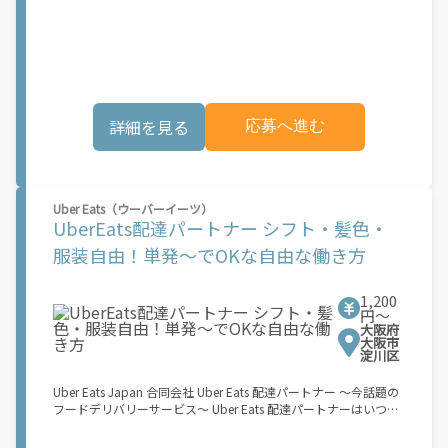
稼働できます！ 「インセンティブはいくら貰える...？！」など 配
レンジしたいけれど、人間関係などが心配...」 そんなお悩み、
達もゲーム感覚で楽しめる最先端のスタイル。 稼働終了もアプリ
Amazon Flexで解決しませんか？ 少しでもご興味がある方は、お
でオフラインになるだけでOK！ 稼働方法 ①アプリでオンライン
気軽にご登録ください！ この募集はAmazonでの雇用ではなく、
になると、飲食店から配達リクエストが届く ↓ ②自転車・原付
個人事業主の方への業務委託です。稼働時に発生する費用（車両
バイクなどでお料理を受け取り、配達スタート！ ↓ ③注文者に
の調達費用、ガソリン代、高速料金、駐車料金その他の業務に要
お料理を届けて、アプリで完了ボタンをタップ！ ★配達経験が無
する費用など）はすべて自己負担となります。
くても問題ありません！ ★自分の自転車・原付バイク(125cc以
詳細を見る
応募へ進む
下)・軽貨物車両でOK！ ★私服でOK！ ＼万がイチという時も安
心！事故の時は安心の傷害補償！／ 必要なのは【自転車】と【ス
マホ】のみ！ スキマ時間で、誰でもスグに稼げます♪ ★ポイン
ト１ サービスエリア内なら、どこでも\あなたがいる場所\"で稼
働できます！ ★ポイント２ 時間に縛られず、 \"\"スキマ時間
Uber Eats（ウーバーイーツ）
\"\"がいつでも 好きな時間＝稼ぐ時間に！ 家事や授業、サークル
UberEats配達パートナー シフト・髪色・
活動など忙しいからこそ、空いた時間を有効活用！自分にあった
スタイルで稼働できます。 「休日に１時間だけ…！」 「予定がな
服装自由！単発～でOKな自由な働き方
くなったから今日稼ぐか...！」 時間も場所も自分次第！ 【原付
（125cc以下）で配達希望の場合は…】 原付（レンタル車も可）
and普通自動車免許をお持ちの人 【軽貨物またはバイク（125cc
1,200
超）もOKですが、その場合は...】 事業用ナンバー（軽自動車の場
円〜
大阪府
合は黒ナンバー、バイクの場合は緑ナンバー）が必要になりま
大阪市
す。 ※稼働できるのは、あなたの街で Uber Eats のサービスが開
淀川区
始してからになります。サービス開始日は、アカウント作成後に
配信されるメールをご確認ください。 \"\"Uber Eats は一部の都
Uber Eats Japan 合同会社 Uber Eats 配達パートナー ～今話題の
市でのサービス開始に向けた準備を進めており、現在、配達パー
フードデリバリーサービス～ Uber Eats 配達パートナーはいつで
トナー希望者に対してプラットフォームへの事前登録の機会を提
も、どこでも、好きなだけ稼働できます！ 「インセンティブはい
供しています。実際に Uber Eats プラットフォームを通じた収益
くら貰える...？！」など 配達もゲーム感覚で楽しめる最先端のス