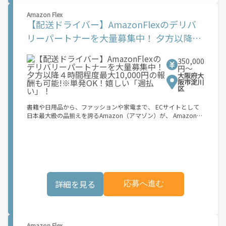
なたがいる場所\"で稼働できます！ ★ポイント２ 時間に縛られ
Amazon Flex
ず、 \"\"スキマ時間\"\"がいつでも 好きな時間＝稼ぐ時間に！ 家
【配送ドライバー】AmazonFlexのデリバ
事や授業、サークル活動など忙しいからこそ、空いた時間を有効
活用！自分にあったスタイルで稼働できます。 「休日に１時間だ
リーパートナーを大量募集中！ 夕方以降４
け…！」 「予定がなくなったから今日稼ぐか...！」 時間も場所も
時間程度最大10,000円の報酬も可能!※単発
自分次第！ 【原付（125cc以下）で配達希望の場合は…】 原付
（レンタル車も可）and普通自動車免許をお持ちの人 【軽貨物ま
350,000
OK！嬉しい「週払い」！
たはバイク（125cc超）もOKですが、その場合は...】 事業用ナン
円〜
大阪府大
バー（軽自動車の場合は黒ナンバー、バイクの場合は緑ナンバ
阪市淀川
ー）が必要になります。 ※稼働できるのは、あなたの街で Uber
区
Eats のサービスが開始してからになります。サービス開始日は、
アカウント作成後に配信されるメールをご確認ください。 お支払
書籍や日用品から、ファッションや家電まで、 ECサイトとして
い条件および手数料が適用されます カスタマーサポート： Uber
日本最大級の品揃えを誇るAmazon（アマゾン）が、 Amazon
Driver アプリ内のヘルプよりお問い合わせください。\"\"\"
Flex（アマゾンフレックス）のデリバリーパートナーを募集中！
Amazon Flex (アマゾンフレックス)とは、個?事業主の?々に配達
業務を?っていただくプログラムです。働く?時を?由に選び、?分
のペースで報酬を得る、そんな新しい働き?をはじめることがで
きます。 軽バン（軽貨物車）または軽乗用車を所有している方大
歓迎！ 車両をお持ちでない場合は、パートナー企業による車両レ
ンタル・リースサービスも利用できます！ 【Amazon Flexの魅
詳細を見る
応募へ進む
力】 ・少ない荷物量から試すこともでき、すぐ、簡単に始められ
る！ ・稼働する日や時間帯を自分で自由に決められるから、スキ
マ時間でしっかり稼げる！ ・自分の車両で配達できるから、気軽
に稼働できる！ ・自分のペースで無理なくできるから、シニアや
女性も活躍中！ ・髪型や服装も自由だから、自分らしく稼げる！
Amazon Flex