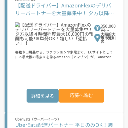
【Amazon Flexの始め方】 使用できる車両をお持ちの場合、必要
【配送ドライバー】AmazonFlexのデリバ
なものはたったの6つだけです。 1. スマートフォン 2. 運転免許証
3. 黒ナンバー 4. 最新の車検証 5. 銀行口座 6. 就労資格確認書類
リーパートナーを大量募集中！ 夕方以降４
（外国籍の方） ご応募いただいた後、登録手続きをご案内しま
時間程度最大10,000円の報酬も可能!※単発
す。 登録手続きは、アプリですべて完結できます。 なお、ご自身
の車両でご登録いただく場合、ご登録者様と車両の所有者様は同
350,000
OK！嬉しい「週払い」！
一である必要があります。 【配達業務の流れ】 登録手続きを完
円〜
大阪府大
了すると、オファー（委託する配達業務）をアプリで確認するこ
阪市淀川
とができます。 あとは、3つのステップで稼働するだけです。 1.
区
オファーを受諾する 2. デリバリーステーションで荷物をピックア
ップし、配達先に届ける 3. 報酬を週払いで受け取る 「時間に縛
書籍や日用品から、ファッションや家電まで、 ECサイトとして
られたくないけれど、安定した収入がほしい...] 「スキマ時間はあ
日本最大級の品揃えを誇るAmazon（アマゾン）が、 Amazon
るけれど、その時間に稼げる方法がない...」 「新しい業務にチャ
Flex（アマゾンフレックス）のデリバリーパートナーを募集中！
レンジしたいけれど、人間関係などが心配...」 そんなお悩み、
Amazon Flex (アマゾンフレックス)とは、個?事業主の?々に配達
Amazon Flexで解決しませんか？ 少しでもご興味がある方は、お
業務を?っていただくプログラムです。働く?時を?由に選び、?分
気軽にご登録ください！ この募集はAmazonでの雇用ではなく、
のペースで報酬を得る、そんな新しい働き?をはじめることがで
個人事業主の方への業務委託です。稼働時に発生する費用（車両
きます。 軽バン（軽貨物車）または軽乗用車を所有している方大
の調達費用、ガソリン代、高速料金、駐車料金その他の業務に要
歓迎！ 車両をお持ちでない場合は、パートナー企業による車両レ
する費用など）はすべて自己負担となります。
ンタル・リースサービスも利用できます！ 【Amazon Flexの魅
詳細を見る
応募へ進む
力】 ・少ない荷物量から試すこともでき、すぐ、簡単に始められ
る！ ・稼働する日や時間帯を自分で自由に決められるから、スキ
マ時間でしっかり稼げる！ ・自分の車両で配達できるから、気軽
に稼働できる！ ・自分のペースで無理なくできるから、シニアや
女性も活躍中！ ・髪型や服装も自由だから、自分らしく稼げる！
Uber Eats（ウーバーイーツ）
【Amazon Flexの始め方】 使用できる車両をお持ちの場合、必要
UberEats配達パートナー 平日のみOK！週
なものはたったの6つだけです。 1. スマートフォン 2. 運転免許証