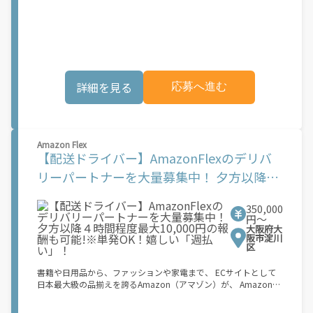
稼働できます！ 「インセンティブはいくら貰える...？！」など 配
レンジしたいけれど、人間関係などが心配...」 そんなお悩み、
達もゲーム感覚で楽しめる最先端のスタイル。 稼働終了もアプリ
Amazon Flexで解決しませんか？ 少しでもご興味がある方は、お
でオフラインになるだけでOK！ 稼働方法 ①アプリでオンライン
気軽にご登録ください！ この募集はAmazonでの雇用ではなく、
になると、飲食店から配達リクエストが届く ↓ ②自転車・原付
個人事業主の方への業務委託です。稼働時に発生する費用（車両
バイクなどでお料理を受け取り、配達スタート！ ↓ ③注文者に
の調達費用、ガソリン代、高速料金、駐車料金その他の業務に要
お料理を届けて、アプリで完了ボタンをタップ！ ★配達経験が無
する費用など）はすべて自己負担となります。
くても問題ありません！ ★自分の自転車・原付バイク(125cc以
詳細を見る
応募へ進む
下)・軽貨物車両でOK！ ★私服でOK！ ＼万がイチという時も安
心！事故の時は安心の傷害補償！／ 必要なのは【自転車】と【ス
マホ】のみ！ スキマ時間で、誰でもスグに稼げます♪ ★ポイン
ト１ サービスエリア内なら、どこでも\あなたがいる場所\"で稼
働できます！ ★ポイント２ 時間に縛られず、 \"\"スキマ時間
Amazon Flex
\"\"がいつでも 好きな時間＝稼ぐ時間に！ 家事や授業、サークル
【配送ドライバー】AmazonFlexのデリバ
活動など忙しいからこそ、空いた時間を有効活用！自分にあった
スタイルで稼働できます。 「休日に１時間だけ…！」 「予定がな
リーパートナーを大量募集中！ 夕方以降４
くなったから今日稼ぐか...！」 時間も場所も自分次第！ 【原付
時間程度最大10,000円の報酬も可能!※単発
（125cc以下）で配達希望の場合は…】 原付（レンタル車も可）
and普通自動車免許をお持ちの人 【軽貨物またはバイク（125cc
350,000
OK！嬉しい「週払い」！
超）もOKですが、その場合は...】 事業用ナンバー（軽自動車の場
円〜
大阪府大
合は黒ナンバー、バイクの場合は緑ナンバー）が必要になりま
阪市淀川
す。 ※稼働できるのは、あなたの街で Uber Eats のサービスが開
区
始してからになります。サービス開始日は、アカウント作成後に
配信されるメールをご確認ください。 \"\"Uber Eats は一部の都
書籍や日用品から、ファッションや家電まで、 ECサイトとして
市でのサービス開始に向けた準備を進めており、現在、配達パー
日本最大級の品揃えを誇るAmazon（アマゾン）が、 Amazon
トナー希望者に対してプラットフォームへの事前登録の機会を提
Flex（アマゾンフレックス）のデリバリーパートナーを募集中！
供しています。実際に Uber Eats プラットフォームを通じた収益
Amazon Flex (アマゾンフレックス)とは、個?事業主の?々に配達
機会が始まるのは、お客様の地域でサービスが正式に開始された