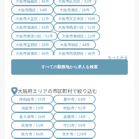
大阪市福島区 / 45件
大阪市此花区 / 32件
大阪市西区 / 34件
大阪市港区 / 28件
大阪市大正区 / 31件
大阪市天王寺区 / 50件
大阪市浪速区 / 43件
大阪市西淀川区 / 51件
大阪市東淀川区 / 51件
大阪市東成区 / 22件
大阪市生野区 / 28件
大阪市旭区 / 44件
大阪市城東区 / 40件
大阪市阿倍野区 / 46件
大阪市住吉区 / 63件
大阪市東住吉区 / 28件
すべての勤務地から求人を検索
大阪市西成区 / 60件
大阪市淀川区 / 80件
大阪市鶴見区 / 23件
大阪市住之江区 / 99件
大阪市平野区 / 37件
大阪市北区 / 86件
大阪府エリアの市区町村で絞り込む
大阪市中央区 / 115件
堺市堺区 / 91件
岸和田市 / 55件
豊中市 / 84件
堺市中区 / 47件
堺市東区 / 13件
池田市 / 19件
吹田市 / 91件
堺市西区 / 51件
堺市南区 / 19件
泉大津市 / 26件
高槻市 / 74件
堺市北区 / 39件
堺市美原区 / 13件
貝塚市 / 53件
守口市 / 59件
枚方市 / 96件
茨木市 / 129件