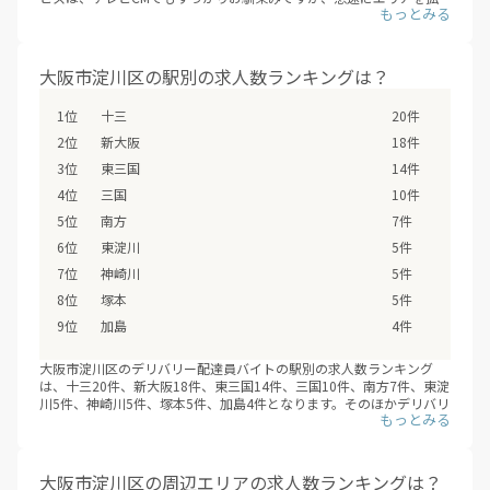
大しています。これまでサービスが提供されていないエリアも、次々
にデリバリー配達員バイトの求人が増えていくことが見こまれていま
す。
大阪市淀川区のエリアに、新しいデリバリー配達員バイトが追加され
大阪市淀川区の駅別の求人数ランキングは？
ていないか、ぜひチェックしてみてください。
※デリバリーバイトNAVI調べ
十三
20件
※2026年08月最新
新大阪
18件
東三国
14件
三国
10件
南方
7件
東淀川
5件
神崎川
5件
塚本
5件
加島
4件
大阪市淀川区のデリバリー配達員バイトの駅別の求人数ランキング
は、十三20件、新大阪18件、東三国14件、三国10件、南方7件、東淀
川5件、神崎川5件、塚本5件、加島4件となります。そのほかデリバリ
ー 配達員バイトの求人 - 大阪市淀川区のデリバリー配達員バイトの求
人は、大阪市淀川区の全9駅で募集しています。（※デリバリーバイ
トNAVI調べ /2026年08月）
フードデリバリーサービスの配達員登録は、サービスが開始するより
大阪市淀川区の周辺エリアの求人数ランキングは？