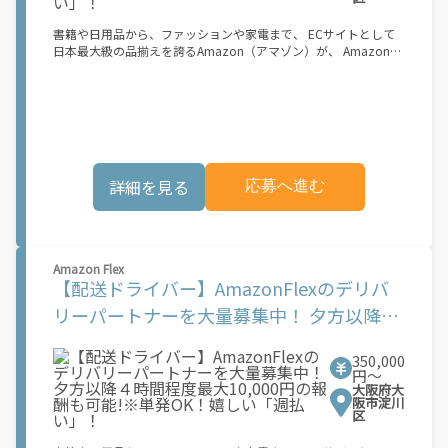
書籍や日用品から、ファッションや家電まで、 ECサイトとして
日本最大級の品揃えを誇るAmazon（アマゾン）が、 Amazon
Flex（アマゾンフレックス）のデリバリーパートナーを募集中！
Amazon Flex (アマゾンフレックス)とは、個?事業主の?々に配達
業務を?っていただくプログラムです。働く?時を?由に選び、?分
のペースで報酬を得る、そんな新しい働き?をはじめることがで
きます。 軽バン（軽貨物車）または軽乗用車を所有している方大
歓迎！ 車両をお持ちでない場合は、パートナー企業による車両レ
ンタル・リースサービスも利用できます！ 【Amazon Flexの魅
詳細を見る
応募へ進む
力】 ・少ない荷物量から試すこともでき、すぐ、簡単に始められ
る！ ・稼働する日や時間帯を自分で自由に決められるから、スキ
マ時間でしっかり稼げる！ ・自分の車両で配達できるから、気軽
に稼働できる！ ・自分のペースで無理なくできるから、シニアや
女性も活躍中！ ・髪型や服装も自由だから、自分らしく稼げる！
Amazon Flex
【Amazon Flexの始め方】 使用できる車両をお持ちの場合、必要
【配送ドライバー】AmazonFlexのデリバ
なものはたったの6つだけです。 1. スマートフォン 2. 運転免許証
3. 黒ナンバー 4. 最新の車検証 5. 銀行口座 6. 就労資格確認書類
リーパートナーを大量募集中！ 夕方以降４
（外国籍の方） ご応募いただいた後、登録手続きをご案内しま
時間程度最大10,000円の報酬も可能!※単発
す。 登録手続きは、アプリですべて完結できます。 なお、ご自身
の車両でご登録いただく場合、ご登録者様と車両の所有者様は同
350,000
OK！嬉しい「週払い」！
一である必要があります。 【配達業務の流れ】 登録手続きを完
円〜
大阪府大
了すると、オファー（委託する配達業務）をアプリで確認するこ
阪市淀川
とができます。 あとは、3つのステップで稼働するだけです。 1.
区
オファーを受諾する 2. デリバリーステーションで荷物をピックア
ップし、配達先に届ける 3. 報酬を週払いで受け取る 「時間に縛