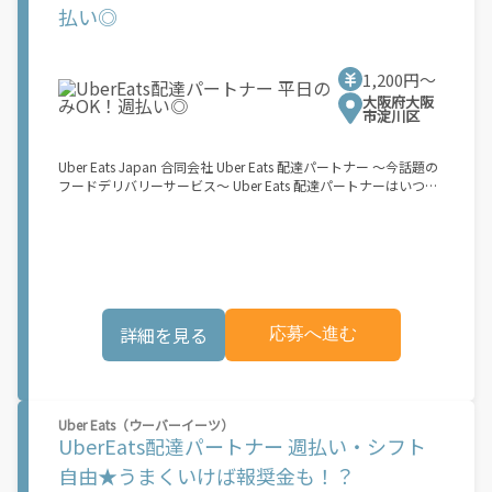
3. 黒ナンバー 4. 最新の車検証 5. 銀行口座 6. 就労資格確認書類
払い◎
（外国籍の方） ご応募いただいた後、登録手続きをご案内しま
す。 登録手続きは、アプリですべて完結できます。 なお、ご自身
の車両でご登録いただく場合、ご登録者様と車両の所有者様は同
1,200円〜
一である必要があります。 【配達業務の流れ】 登録手続きを完
了すると、オファー（委託する配達業務）をアプリで確認するこ
大阪府大阪
市淀川区
とができます。 あとは、3つのステップで稼働するだけです。 1.
オファーを受諾する 2. デリバリーステーションで荷物をピックア
ップし、配達先に届ける 3. 報酬を週払いで受け取る 「時間に縛
Uber Eats Japan 合同会社 Uber Eats 配達パートナー ～今話題の
られたくないけれど、安定した収入がほしい...] 「スキマ時間はあ
フードデリバリーサービス～ Uber Eats 配達パートナーはいつで
るけれど、その時間に稼げる方法がない...」 「新しい業務にチャ
も、どこでも、好きなだけ稼働できます！ 「インセンティブはい
レンジしたいけれど、人間関係などが心配...」 そんなお悩み、
くら貰える...？！」など 配達もゲーム感覚で楽しめる最先端のス
Amazon Flexで解決しませんか？ 少しでもご興味がある方は、お
タイル。 稼働終了もアプリでオフラインになるだけでOK！ 稼働
気軽にご登録ください！ この募集はAmazonでの雇用ではなく、
方法 ①アプリでオンラインになると、飲食店から配達リクエスト
個人事業主の方への業務委託です。稼働時に発生する費用（車両
が届く ↓ ②自転車・原付バイクなどでお料理を受け取り、配達
の調達費用、ガソリン代、高速料金、駐車料金その他の業務に要
スタート！ ↓ ③注文者にお料理を届けて、アプリで完了ボタン
する費用など）はすべて自己負担となります。
をタップ！ ★配達経験が無くても問題ありません！ ★自分の自
詳細を見る
応募へ進む
転車・原付バイク(125cc以下)・軽貨物車両でOK！ ★私服でOK！
＼万がイチという時も安心！事故の時は安心の傷害補償！／ 必要
なのは【自転車】と【スマホ】のみ！ スキマ時間で、誰でもスグ
に稼げます♪ ★ポイント１ サービスエリア内なら、どこでも\あ
なたがいる場所\"で稼働できます！ ★ポイント２ 時間に縛られ
Uber Eats（ウーバーイーツ）
ず、 \"\"スキマ時間\"\"がいつでも 好きな時間＝稼ぐ時間に！ 家
UberEats配達パートナー 週払い・シフト
事や授業、サークル活動など忙しいからこそ、空いた時間を有効
活用！自分にあったスタイルで稼働できます。 「休日に１時間だ
自由★うまくいけば報奨金も！？
け…！」 「予定がなくなったから今日稼ぐか...！」 時間も場所も