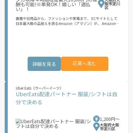
了すると、オファー（委託する配達業務）をアプリで確認するこ
阪市淀川
とができます。 あとは、3つのステップで稼働するだけです。 1.
区
オファーを受諾する 2. デリバリーステーションで荷物をピックア
ップし、配達先に届ける 3. 報酬を週払いで受け取る 「時間に縛
書籍や日用品から、ファッションや家電まで、 ECサイトとして
られたくないけれど、安定した収入がほしい...] 「スキマ時間はあ
日本最大級の品揃えを誇るAmazon（アマゾン）が、 Amazon
るけれど、その時間に稼げる方法がない...」 「新しい業務にチャ
Flex（アマゾンフレックス）のデリバリーパートナーを募集中！
レンジしたいけれど、人間関係などが心配...」 そんなお悩み、
Amazon Flex (アマゾンフレックス)とは、個?事業主の?々に配達
Amazon Flexで解決しませんか？ 少しでもご興味がある方は、お
業務を?っていただくプログラムです。働く?時を?由に選び、?分
気軽にご登録ください！ この募集はAmazonでの雇用ではなく、
のペースで報酬を得る、そんな新しい働き?をはじめることがで
個人事業主の方への業務委託です。稼働時に発生する費用（車両
きます。 軽バン（軽貨物車）または軽乗用車を所有している方大
の調達費用、ガソリン代、高速料金、駐車料金その他の業務に要
歓迎！ 車両をお持ちでない場合は、パートナー企業による車両レ
する費用など）はすべて自己負担となります。
ンタル・リースサービスも利用できます！ 【Amazon Flexの魅
詳細を見る
応募へ進む
力】 ・少ない荷物量から試すこともでき、すぐ、簡単に始められ
る！ ・稼働する日や時間帯を自分で自由に決められるから、スキ
マ時間でしっかり稼げる！ ・自分の車両で配達できるから、気軽
に稼働できる！ ・自分のペースで無理なくできるから、シニアや
女性も活躍中！ ・髪型や服装も自由だから、自分らしく稼げる！
Uber Eats（ウーバーイーツ）
【Amazon Flexの始め方】 使用できる車両をお持ちの場合、必要
UberEats配達パートナー 服装/シフトは自
なものはたったの6つだけです。 1. スマートフォン 2. 運転免許証
3. 黒ナンバー 4. 最新の車検証 5. 銀行口座 6. 就労資格確認書類
分で決める
（外国籍の方） ご応募いただいた後、登録手続きをご案内しま
す。 登録手続きは、アプリですべて完結できます。 なお、ご自身
の車両でご登録いただく場合、ご登録者様と車両の所有者様は同
1,200円〜
一である必要があります。 【配達業務の流れ】 登録手続きを完
了すると、オファー（委託する配達業務）をアプリで確認するこ
大阪府大阪
市淀川区
とができます。 あとは、3つのステップで稼働するだけです。 1.