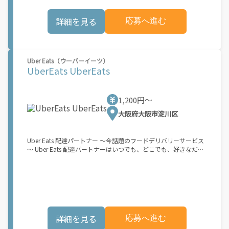
お料理を届けて、アプリで完了ボタンをタップ！ ★配達経験が無
する費用など）はすべて自己負担となります。
くても問題ありません！ ★自分の自転車・原付バイク(125cc以
詳細を見る
応募へ進む
下)・軽貨物車両でOK！ ★私服でOK！ ＼万がイチという時も安
心！事故の時は安心の傷害補償！／ 必要なのは【自転車】と【ス
マホ】のみ！ スキマ時間で、誰でもスグに稼げます♪ ★ポイン
ト１ サービスエリア内なら、どこでも\あなたがいる場所\"で稼
働できます！ ★ポイント２ 時間に縛られず、 \"\"スキマ時間
Uber Eats（ウーバーイーツ）
\"\"がいつでも 好きな時間＝稼ぐ時間に！ 家事や授業、サークル
UberEats UberEats
活動など忙しいからこそ、空いた時間を有効活用！自分にあった
スタイルで稼働できます。 「休日に１時間だけ…！」 「予定がな
くなったから今日稼ぐか...！」 時間も場所も自分次第！ 【原付
1,200円〜
（125cc以下）で配達希望の場合は…】 原付（レンタル車も可）
and普通自動車免許をお持ちの人 【軽貨物またはバイク（125cc
大阪府大阪市淀川区
超）もOKですが、その場合は...】 事業用ナンバー（軽自動車の場
合は黒ナンバー、バイクの場合は緑ナンバー）が必要になりま
す。 ※稼働できるのは、あなたの街で Uber Eats のサービスが開
Uber Eats 配達パートナー ～今話題のフードデリバリーサービス
始してからになります。サービス開始日は、アカウント作成後に
～ Uber Eats 配達パートナーはいつでも、どこでも、好きなだけ
配信されるメールをご確認ください。 \"\"Uber Eats は一部の都
稼働できます！ 「インセンティブはいくら貰える...？！」など 配
市でのサービス開始に向けた準備を進めており、現在、配達パー
達もゲーム感覚で楽しめる最先端のスタイル。 稼働終了もアプリ
トナー希望者に対してプラットフォームへの事前登録の機会を提
でオフラインになるだけでOK！ 稼働方法 ①アプリでオンライン
供しています。実際に Uber Eats プラットフォームを通じた収益
になると、飲食店から配達リクエストが届く ↓ ②自転車・原付
機会が始まるのは、お客様の地域でサービスが正式に開始された
バイクなどでお料理を受け取り、配達スタート！ ↓ ③注文者に
後となります。市場でのサービス開始時期は地域によって異なる
お料理を届けて、アプリで完了ボタンをタップ！ ★配達経験が無
可能性があり、事前にご登録いただいた場合でも、必ずしも配達
くても問題ありません！ ★自分の自転車・原付バイク(125cc以
リクエストへのアクセスが保証されるわけではありません。
詳細を見る
応募へ進む
下)・軽貨物車両でOK！ ★私服でOK！ ＼万がイチという時も安
\"\"\"\"\"
心！事故の時は安心の傷害補償！／ 必要なのは【自転車】と【ス