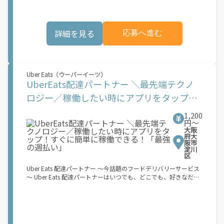
きます。 軽バン（軽貨物車）または軽乗用車を所有している方大
歓迎！ 車両をお持ちでない場合は、パートナー企業による車両レ
ンタル・リースサービスも利用できます！ 【Amazon Flexの魅
詳細を見る
応募へ進む
力】 ・少ない荷物量から試すこともでき、すぐ、簡単に始められ
る！ ・稼働する日や時間帯を自分で自由に決められるから、スキ
マ時間でしっかり稼げる！ ・自分の車両で配達できるから、気軽
に稼働できる！ ・自分のペースで無理なくできるから、シニアや
女性も活躍中！ ・髪型や服装も自由だから、自分らしく稼げる！
Uber Eats（ウーバーイーツ）
【Amazon Flexの始め方】 使用できる車両をお持ちの場合、必要
UberEats配達パートナー ＼最先端テクノ
なものはたったの6つだけです。 1. スマートフォン 2. 運転免許証
3. 黒ナンバー 4. 最新の車検証 5. 銀行口座 6. 就労資格確認書類
ロジー／稼働したい時にアプリをタップ！
（外国籍の方） ご応募いただいた後、登録手続きをご案内しま
すぐに簡単に稼働できる！「最強の週払
す。 登録手続きは、アプリですべて完結できます。 なお、ご自身
1,200
の車両でご登録いただく場合、ご登録者様と車両の所有者様は同
円〜
い」
一である必要があります。 【配達業務の流れ】 登録手続きを完
大阪
了すると、オファー（委託する配達業務）をアプリで確認するこ
府大
阪市
とができます。 あとは、3つのステップで稼働するだけです。 1.
淀川
オファーを受諾する 2. デリバリーステーションで荷物をピックア
区
ップし、配達先に届ける 3. 報酬を週払いで受け取る 「時間に縛
Uber Eats 配達パートナー ～今話題のフードデリバリーサービス
られたくないけれど、安定した収入がほしい...] 「スキマ時間はあ
～ Uber Eats 配達パートナーはいつでも、どこでも、好きなだけ
るけれど、その時間に稼げる方法がない...」 「新しい業務にチャ
稼働できます！ 「インセンティブはいくら貰える...？！」など 配
レンジしたいけれど、人間関係などが心配...」 そんなお悩み、
達もゲーム感覚で楽しめる最先端のスタイル。 稼働終了もアプリ
Amazon Flexで解決しませんか？ 少しでもご興味がある方は、お
でオフラインになるだけでOK！ 稼働方法 ①アプリでオンライン
気軽にご登録ください！ この募集はAmazonでの雇用ではなく、
になると、飲食店から配達リクエストが届く ↓ ②自転車・原付
個人事業主の方への業務委託です。稼働時に発生する費用（車両
バイクなどでお料理を受け取り、配達スタート！ ↓ ③注文者に
の調達費用、ガソリン代、高速料金、駐車料金その他の業務に要