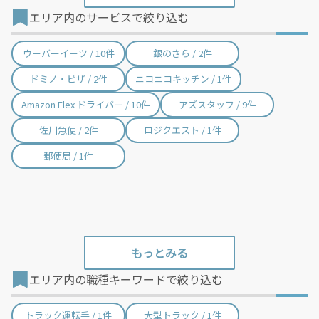
エリア内のサービスで絞り込む
箕面市 / 32件
柏原市 / 33件
羽曳野市 / 33件
門真市 / 49件
ウーバーイーツ / 10件
銀のさら / 2件
摂津市 / 74件
高石市 / 27件
ドミノ・ピザ / 2件
ニコニコキッチン / 1件
藤井寺市 / 13件
東大阪市 / 147件
Amazon Flex ドライバー / 10件
アズスタッフ / 9件
泉南市 / 40件
四條畷市 / 20件
佐川急便 / 2件
ロジクエスト / 1件
交野市 / 43件
大阪狭山市 / 10件
郵便局 / 1件
阪南市 / 19件
島本町 / 1件
豊能町 / 6件
能勢町 / 1件
忠岡町 / 2件
熊取町 / 3件
田尻町 / 1件
岬町 / 12件
エリア内の職種キーワードで絞り込む
太子町 / 1件
河南町 / 1件
千早赤阪村 / 1件
西宮市 / 1件
トラック運転手 / 1件
大型トラック / 1件