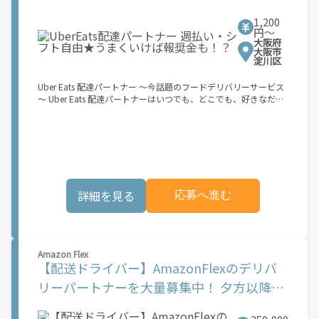
自分次第！ 【原付（125cc以下）で配達希望の場合は…】 原付
（レンタル車も可）and普通自動車免許をお持ちの人 【軽貨物ま
1,200
たはバイク（125cc超）もOKですが、その場合は...】 事業用ナン
円〜
大阪府
バー（軽自動車の場合は黒ナンバー、バイクの場合は緑ナンバ
大阪市
ー）が必要になります。 ※稼働できるのは、あなたの街で Uber
淀川区
Eats のサービスが開始してからになります。サービス開始日は、
アカウント作成後に配信されるメールをご確認ください。 お支払
Uber Eats 配達パートナー ～今話題のフードデリバリーサービス
い条件および手数料が適用されます カスタマーサポート： Uber
～ Uber Eats 配達パートナーはいつでも、どこでも、好きなだけ
Driver アプリ内のヘルプよりお問い合わせください。\"\"\"
稼働できます！ 「インセンティブはいくら貰える...？！」など 配
達もゲーム感覚で楽しめる最先端のスタイル。 稼働終了もアプリ
でオフラインになるだけでOK！ 稼働方法 ①アプリでオンライン
になると、飲食店から配達リクエストが届く ↓ ②自転車・原付
バイクなどでお料理を受け取り、配達スタート！ ↓ ③注文者に
お料理を届けて、アプリで完了ボタンをタップ！ ★配達経験が無
くても問題ありません！ ★自分の自転車・原付バイク(125cc以
詳細を見る
応募へ進む
下)・軽貨物車両でOK！ ★私服でOK！ ＼万がイチという時も安
心！事故の時は安心の傷害補償！／ 必要なのは【自転車】と【ス
マホ】のみ！ スキマ時間で、誰でもスグに稼げます♪ ★ポイン
ト１ サービスエリア内なら、どこでも\あなたがいる場所\"で稼
働できます！ ★ポイント２ 時間に縛られず、 \"\"スキマ時間
Amazon Flex
\"\"がいつでも 好きな時間＝稼ぐ時間に！ 家事や授業、サークル
【配送ドライバー】AmazonFlexのデリバ
活動など忙しいからこそ、空いた時間を有効活用！自分にあった
スタイルで稼働できます。 「休日に１時間だけ…！」 「予定がな
リーパートナーを大量募集中！ 夕方以降４
くなったから今日稼ぐか...！」 時間も場所も自分次第！ 【原付
時間程度最大10,000円の報酬も可能!※単発
（125cc以下）で配達希望の場合は…】 原付（レンタル車も可）
and普通自動車免許をお持ちの人 【軽貨物またはバイク（125cc