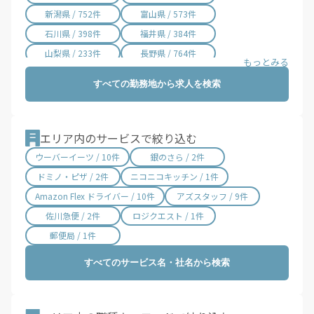
新潟県 / 752件
富山県 / 573件
石川県 / 398件
福井県 / 384件
山梨県 / 233件
長野県 / 764件
岐阜県 / 854件
静岡県 / 2,014件
すべての勤務地から求人を検索
愛知県 / 3,055件
三重県 / 1,001件
滋賀県 / 657件
京都府 / 1,464件
大阪府 / 3,370件
兵庫県 / 2,496件
エリア内のサービスで絞り込む
奈良県 / 626件
和歌山県 / 296件
ウーバーイーツ / 10件
銀のさら / 2件
鳥取県 / 187件
島根県 / 199件
ドミノ・ピザ / 2件
ニコニコキッチン / 1件
岡山県 / 755件
広島県 / 1,480件
Amazon Flex ドライバー / 10件
アズスタッフ / 9件
山口県 / 361件
徳島県 / 161件
佐川急便 / 2件
ロジクエスト / 1件
香川県 / 502件
愛媛県 / 437件
郵便局 / 1件
高知県 / 389件
福岡県 / 1,692件
すべてのサービス名・社名から検索
佐賀県 / 193件
長崎県 / 395件
熊本県 / 561件
大分県 / 201件
宮崎県 / 315件
鹿児島県 / 495件