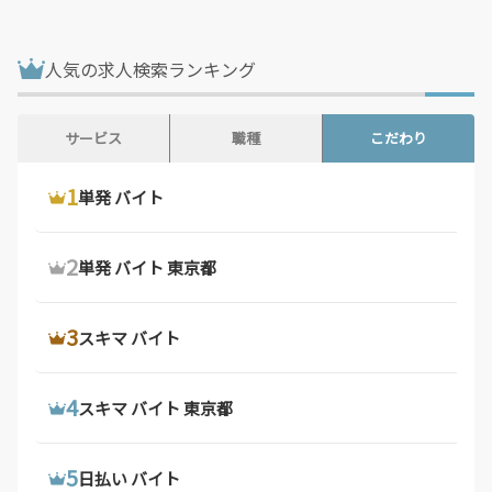
鳥取県 / 187件
島根県 / 199件
岡山県 / 755件
広島県 / 1,480件
人気の求人検索ランキング
山口県 / 361件
徳島県 / 161件
香川県 / 502件
愛媛県 / 437件
サービス
職種
こだわり
高知県 / 389件
福岡県 / 1,692件
1
1
1
ウーバーイーツ 配達員
ドライバー 求人
単発 バイト
佐賀県 / 193件
長崎県 / 395件
熊本県 / 561件
大分県 / 201件
2
2
2
ウーバーイーツ バイト
デリバリー バイト
単発 バイト 東京都
宮崎県 / 315件
鹿児島県 / 495件
沖縄県 / 284件
3
3
3
ウーバーイーツ バイト 東京都
軽 貨物 求人
スキマ バイト
4
4
4
ウーバーイーツ 配達員 大阪府
配達 バイト
スキマ バイト 東京都
5
5
5
ウーバーイーツ 求人
トラック 運転 手 求人
日払い バイト