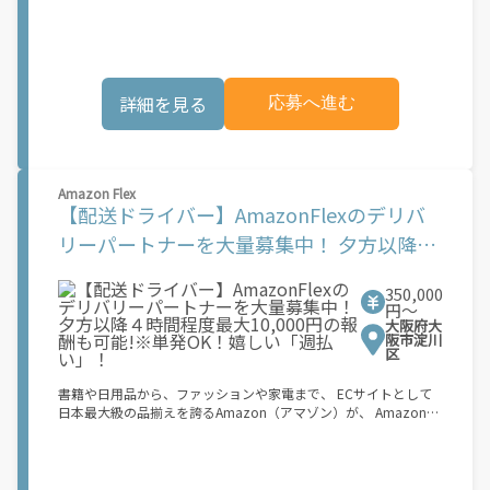
業務を?っていただくプログラムです。働く?時を?由に選び、?分
後となります。市場でのサービス開始時期は地域によって異なる
のペースで報酬を得る、そんな新しい働き?をはじめることがで
可能性があり、事前にご登録いただいた場合でも、必ずしも配達
きます。 軽バン（軽貨物車）または軽乗用車を所有している方大
リクエストへのアクセスが保証されるわけではありません。
歓迎！ 車両をお持ちでない場合は、パートナー企業による車両レ
\"\"\"\"\"
ンタル・リースサービスも利用できます！ 【Amazon Flexの魅
詳細を見る
応募へ進む
力】 ・少ない荷物量から試すこともでき、すぐ、簡単に始められ
る！ ・稼働する日や時間帯を自分で自由に決められるから、スキ
マ時間でしっかり稼げる！ ・自分の車両で配達できるから、気軽
に稼働できる！ ・自分のペースで無理なくできるから、シニアや
女性も活躍中！ ・髪型や服装も自由だから、自分らしく稼げる！
Amazon Flex
【Amazon Flexの始め方】 使用できる車両をお持ちの場合、必要
【配送ドライバー】AmazonFlexのデリバ
なものはたったの6つだけです。 1. スマートフォン 2. 運転免許証
3. 黒ナンバー 4. 最新の車検証 5. 銀行口座 6. 就労資格確認書類
リーパートナーを大量募集中！ 夕方以降４
（外国籍の方） ご応募いただいた後、登録手続きをご案内しま
時間程度最大10,000円の報酬も可能!※単発
す。 登録手続きは、アプリですべて完結できます。 なお、ご自身
の車両でご登録いただく場合、ご登録者様と車両の所有者様は同
350,000
OK！嬉しい「週払い」！
一である必要があります。 【配達業務の流れ】 登録手続きを完
円〜
大阪府大
了すると、オファー（委託する配達業務）をアプリで確認するこ
阪市淀川
とができます。 あとは、3つのステップで稼働するだけです。 1.
区
オファーを受諾する 2. デリバリーステーションで荷物をピックア
ップし、配達先に届ける 3. 報酬を週払いで受け取る 「時間に縛
書籍や日用品から、ファッションや家電まで、 ECサイトとして
られたくないけれど、安定した収入がほしい...] 「スキマ時間はあ
日本最大級の品揃えを誇るAmazon（アマゾン）が、 Amazon
るけれど、その時間に稼げる方法がない...」 「新しい業務にチャ
Flex（アマゾンフレックス）のデリバリーパートナーを募集中！
レンジしたいけれど、人間関係などが心配...」 そんなお悩み、
Amazon Flex (アマゾンフレックス)とは、個?事業主の?々に配達
Amazon Flexで解決しませんか？ 少しでもご興味がある方は、お
業務を?っていただくプログラムです。働く?時を?由に選び、?分
気軽にご登録ください！ この募集はAmazonでの雇用ではなく、
のペースで報酬を得る、そんな新しい働き?をはじめることがで