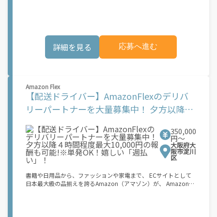
機会が始まるのは、お客様の地域でサービスが正式に開始された
タイル。 稼働終了もアプリでオフラインになるだけでOK！ 稼働
後となります。市場でのサービス開始時期は地域によって異なる
方法 ①アプリでオンラインになると、飲食店から配達リクエスト
可能性があり、事前にご登録いただいた場合でも、必ずしも配達
が届く ↓ ②自転車・原付バイクなどでお料理を受け取り、配達
リクエストへのアクセスが保証されるわけではありません。
スタート！ ↓ ③注文者にお料理を届けて、アプリで完了ボタン
\"\"\"\"\"
をタップ！ ★配達経験が無くても問題ありません！ ★自分の自
詳細を見る
応募へ進む
転車・原付バイク(125cc以下)・軽貨物車両でOK！ ★私服でOK！
＼万がイチという時も安心！事故の時は安心の傷害補償！／ 必要
なのは【自転車】と【スマホ】のみ！ スキマ時間で、誰でもスグ
に稼げます♪ ★ポイント１ サービスエリア内なら、どこでも\あ
なたがいる場所\"で稼働できます！ ★ポイント２ 時間に縛られ
Amazon Flex
ず、 \"\"スキマ時間\"\"がいつでも 好きな時間＝稼ぐ時間に！ 家
【配送ドライバー】AmazonFlexのデリバ
事や授業、サークル活動など忙しいからこそ、空いた時間を有効
活用！自分にあったスタイルで稼働できます。 「休日に１時間だ
リーパートナーを大量募集中！ 夕方以降４
け…！」 「予定がなくなったから今日稼ぐか...！」 時間も場所も
時間程度最大10,000円の報酬も可能!※単発
自分次第！ 【原付（125cc以下）で配達希望の場合は…】 原付
（レンタル車も可）and普通自動車免許をお持ちの人 【軽貨物ま
350,000
OK！嬉しい「週払い」！
たはバイク（125cc超）もOKですが、その場合は...】 事業用ナン
円〜
大阪府大
バー（軽自動車の場合は黒ナンバー、バイクの場合は緑ナンバ
阪市淀川
ー）が必要になります。 ※稼働できるのは、あなたの街で Uber
区
Eats のサービスが開始してからになります。サービス開始日は、
アカウント作成後に配信されるメールをご確認ください。 お支払
書籍や日用品から、ファッションや家電まで、 ECサイトとして
い条件および手数料が適用されます カスタマーサポート： Uber
日本最大級の品揃えを誇るAmazon（アマゾン）が、 Amazon
Driver アプリ内のヘルプよりお問い合わせください。\"\"\"
Flex（アマゾンフレックス）のデリバリーパートナーを募集中！
Amazon Flex (アマゾンフレックス)とは、個?事業主の?々に配達
業務を?っていただくプログラムです。働く?時を?由に選び、?分
のペースで報酬を得る、そんな新しい働き?をはじめることがで