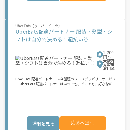
マホ】のみ！ スキマ時間で、誰でもスグに稼げます♪ ★ポイン
ト１ サービスエリア内なら、どこでも\あなたがいる場所\"で稼
働できます！ ★ポイント２ 時間に縛られず、 \"\"スキマ時間
\"\"がいつでも 好きな時間＝稼ぐ時間に！ 家事や授業、サークル
活動など忙しいからこそ、空いた時間を有効活用！自分にあった
Uber Eats（ウーバーイーツ）
スタイルで稼働できます。 「休日に１時間だけ…！」 「予定がな
UberEats配達パートナー 服装・髪型・シ
くなったから今日稼ぐか...！」 時間も場所も自分次第！ 【原付
フトは自分で決める！週払い◎
（125cc以下）で配達希望の場合は…】 原付（レンタル車も可）
and普通自動車免許をお持ちの人 【軽貨物またはバイク（125cc
超）もOKですが、その場合は...】 事業用ナンバー（軽自動車の場
1,200
合は黒ナンバー、バイクの場合は緑ナンバー）が必要になりま
円〜
す。 ※稼働できるのは、あなたの街で Uber Eats のサービスが開
大阪府
始してからになります。サービス開始日は、アカウント作成後に
大阪市
配信されるメールをご確認ください。 \"\"Uber Eats は一部の都
淀川区
市でのサービス開始に向けた準備を進めており、現在、配達パー
トナー希望者に対してプラットフォームへの事前登録の機会を提
Uber Eats 配達パートナー ～今話題のフードデリバリーサービス
供しています。実際に Uber Eats プラットフォームを通じた収益
～ Uber Eats 配達パートナーはいつでも、どこでも、好きなだけ
機会が始まるのは、お客様の地域でサービスが正式に開始された
稼働できます！ 「インセンティブはいくら貰える...？！」など 配
後となります。市場でのサービス開始時期は地域によって異なる
達もゲーム感覚で楽しめる最先端のスタイル。 稼働終了もアプリ
可能性があり、事前にご登録いただいた場合でも、必ずしも配達
でオフラインになるだけでOK！ 稼働方法 ①アプリでオンライン
リクエストへのアクセスが保証されるわけではありません。
になると、飲食店から配達リクエストが届く ↓ ②自転車・原付
\"\"\"\"\"
バイクなどでお料理を受け取り、配達スタート！ ↓ ③注文者に
お料理を届けて、アプリで完了ボタンをタップ！ ★配達経験が無
くても問題ありません！ ★自分の自転車・原付バイク(125cc以
詳細を見る
応募へ進む
下)・軽貨物車両でOK！ ★私服でOK！ ＼万がイチという時も安
心！事故の時は安心の傷害補償！／ 必要なのは【自転車】と【ス