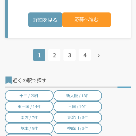
個人事業主の方への業務委託です。稼働時に発生する費用（車両
きます。 軽バン（軽貨物車）または軽乗用車を所有している方大
の調達費用、ガソリン代、高速料金、駐車料金その他の業務に要
歓迎！ 車両をお持ちでない場合は、パートナー企業による車両レ
する費用など）はすべて自己負担となります。
ンタル・リースサービスも利用できます！ 【Amazon Flexの魅
詳細を見る
応募へ進む
力】 ・少ない荷物量から試すこともでき、すぐ、簡単に始められ
る！ ・稼働する日や時間帯を自分で自由に決められるから、スキ
マ時間でしっかり稼げる！ ・自分の車両で配達できるから、気軽
に稼働できる！ ・自分のペースで無理なくできるから、シニアや
女性も活躍中！ ・髪型や服装も自由だから、自分らしく稼げる！
【Amazon Flexの始め方】 使用できる車両をお持ちの場合、必要
なものはたったの6つだけです。 1. スマートフォン 2. 運転免許証
1
2
3
4
›
3. 黒ナンバー 4. 最新の車検証 5. 銀行口座 6. 就労資格確認書類
（外国籍の方） ご応募いただいた後、登録手続きをご案内しま
す。 登録手続きは、アプリですべて完結できます。 なお、ご自身
の車両でご登録いただく場合、ご登録者様と車両の所有者様は同
一である必要があります。 【配達業務の流れ】 登録手続きを完
近くの駅で探す
了すると、オファー（委託する配達業務）をアプリで確認するこ
とができます。 あとは、3つのステップで稼働するだけです。 1.
オファーを受諾する 2. デリバリーステーションで荷物をピックア
十三 / 20件
新大阪 / 18件
ップし、配達先に届ける 3. 報酬を週払いで受け取る 「時間に縛
られたくないけれど、安定した収入がほしい...] 「スキマ時間はあ
東三国 / 14件
三国 / 10件
るけれど、その時間に稼げる方法がない...」 「新しい業務にチャ
レンジしたいけれど、人間関係などが心配...」 そんなお悩み、
南方 / 7件
東淀川 / 5件
Amazon Flexで解決しませんか？ 少しでもご興味がある方は、お
気軽にご登録ください！ この募集はAmazonでの雇用ではなく、
個人事業主の方への業務委託です。稼働時に発生する費用（車両
塚本 / 5件
神崎川 / 5件
の調達費用、ガソリン代、高速料金、駐車料金その他の業務に要