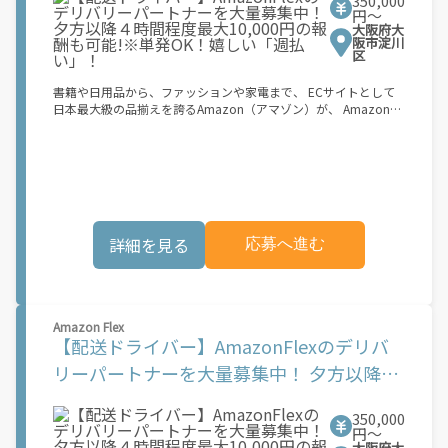
350,000
OK！嬉しい「週払い」！
超）もOKですが、その場合は...】 事業用ナンバー（軽自動車の場
円〜
大阪府大
合は黒ナンバー、バイクの場合は緑ナンバー）が必要になりま
阪市淀川
す。 ※稼働できるのは、あなたの街で Uber Eats のサービスが開
区
始してからになります。サービス開始日は、アカウント作成後に
配信されるメールをご確認ください。 \"\"Uber Eats は一部の都
書籍や日用品から、ファッションや家電まで、 ECサイトとして
市でのサービス開始に向けた準備を進めており、現在、配達パー
日本最大級の品揃えを誇るAmazon（アマゾン）が、 Amazon
トナー希望者に対してプラットフォームへの事前登録の機会を提
Flex（アマゾンフレックス）のデリバリーパートナーを募集中！
供しています。実際に Uber Eats プラットフォームを通じた収益
Amazon Flex (アマゾンフレックス)とは、個?事業主の?々に配達
機会が始まるのは、お客様の地域でサービスが正式に開始された
業務を?っていただくプログラムです。働く?時を?由に選び、?分
後となります。市場でのサービス開始時期は地域によって異なる
のペースで報酬を得る、そんな新しい働き?をはじめることがで
可能性があり、事前にご登録いただいた場合でも、必ずしも配達
きます。 軽バン（軽貨物車）または軽乗用車を所有している方大
リクエストへのアクセスが保証されるわけではありません。
歓迎！ 車両をお持ちでない場合は、パートナー企業による車両レ
\"\"\"\"\"
ンタル・リースサービスも利用できます！ 【Amazon Flexの魅
詳細を見る
応募へ進む
力】 ・少ない荷物量から試すこともでき、すぐ、簡単に始められ
る！ ・稼働する日や時間帯を自分で自由に決められるから、スキ
マ時間でしっかり稼げる！ ・自分の車両で配達できるから、気軽
に稼働できる！ ・自分のペースで無理なくできるから、シニアや
女性も活躍中！ ・髪型や服装も自由だから、自分らしく稼げる！
Amazon Flex
【Amazon Flexの始め方】 使用できる車両をお持ちの場合、必要
【配送ドライバー】AmazonFlexのデリバ
なものはたったの6つだけです。 1. スマートフォン 2. 運転免許証
3. 黒ナンバー 4. 最新の車検証 5. 銀行口座 6. 就労資格確認書類
リーパートナーを大量募集中！ 夕方以降４
（外国籍の方） ご応募いただいた後、登録手続きをご案内しま
時間程度最大10,000円の報酬も可能!※単発
す。 登録手続きは、アプリですべて完結できます。 なお、ご自身
の車両でご登録いただく場合、ご登録者様と車両の所有者様は同
350,000
OK！嬉しい「週払い」！
一である必要があります。 【配達業務の流れ】 登録手続きを完
円〜
大阪府大