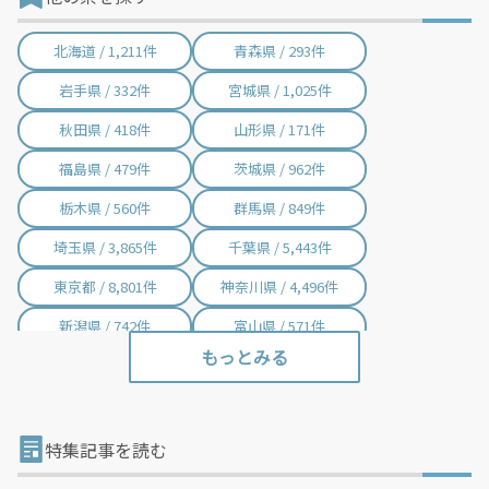
北海道 / 1,211件
青森県 / 293件
岩手県 / 332件
宮城県 / 1,025件
秋田県 / 418件
山形県 / 171件
福島県 / 479件
茨城県 / 962件
栃木県 / 560件
群馬県 / 849件
埼玉県 / 3,865件
千葉県 / 5,443件
東京都 / 8,801件
神奈川県 / 4,496件
新潟県 / 742件
富山県 / 571件
石川県 / 398件
福井県 / 381件
山梨県 / 228件
長野県 / 751件
岐阜県 / 846件
静岡県 / 2,001件
特集記事を読む
愛知県 / 2,970件
三重県 / 996件