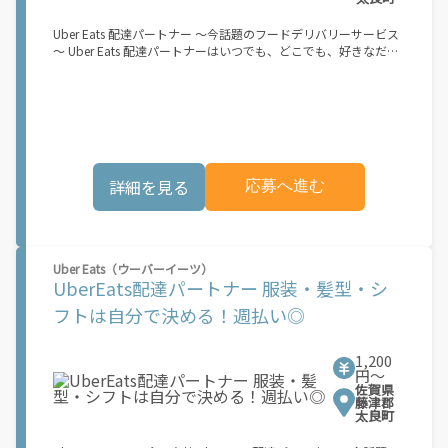
Uber Eats 配達パートナー ～今話題のフードデリバリーサービス
～ Uber Eats 配達パートナーはいつでも、どこでも、好きなだけ
稼働できます！ 「インセンティブはいくら貰える...？！」など 配
達もゲーム感覚で楽しめる最先端のスタイル。 稼働終了もアプリ
でオフラインになるだけでOK！ 稼働方法 ①アプリでオンライン
になると、飲食店から配達リクエストが届く ↓ ②自転車・原付
バイクなどでお料理を受け取り、配達スタート！ ↓ ③注文者に
お料理を届けて、アプリで完了ボタンをタップ！ ★配達経験が無
くても問題ありません！ ★自分の自転車・原付バイク(125cc以
詳細を見る
応募へ進む
下)・軽貨物車両でOK！ ★私服でOK！ ＼万がイチという時も安
心！事故の時は安心の傷害補償！／ 必要なのは【自転車】と【ス
マホ】のみ！ スキマ時間で、誰でもスグに稼げます♪ ★ポイン
ト１ サービスエリア内なら、どこでも\あなたがいる場所\"で稼
働できます！ ★ポイント２ 時間に縛られず、 \"\"スキマ時間
Uber Eats（ウーバーイーツ）
\"\"がいつでも 好きな時間＝稼ぐ時間に！ 家事や授業、サークル
UberEats配達パートナー 服装・髪型・シ
活動など忙しいからこそ、空いた時間を有効活用！自分にあった
スタイルで稼働できます。 「休日に１時間だけ…！」 「予定がな
フトは自分で決める！週払い◎
くなったから今日稼ぐか...！」 時間も場所も自分次第！ 【原付
（125cc以下）で配達希望の場合は…】 原付（レンタル車も可）
and普通自動車免許をお持ちの人 【軽貨物またはバイク（125cc
1,200
超）もOKですが、その場合は...】 事業用ナンバー（軽自動車の場
円〜
佐賀県
合は黒ナンバー、バイクの場合は緑ナンバー）が必要になりま
藤津郡
す。 ※稼働できるのは、あなたの街で Uber Eats のサービスが開
太良町
始してからになります。サービス開始日は、アカウント作成後に
配信されるメールをご確認ください。 \"\"Uber Eats は一部の都