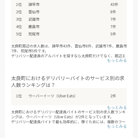
諫早市
43件
雲仙市
8件
武雄市
7件
鹿島市
7件
荒尾市
5件
太良町周辺の求人数は、諫早市43件、雲仙市8件、武雄市7件、鹿島市
7件、荒尾市5件です。
デリバリー配達員のアルバイトを探すなら太良町だけでなく、周辺エ
リアの諫早市・雲仙市・武雄市・鹿島市・荒尾市などもあわせて検討
の上、応募や登録をしてみてはいかがでしょうか？（※デリバリーバ
イトNAVI調べ /2026年08月）
太良町におけるデリバリーバイトのサービス別の求
人数ランキングは？
ウーバーイーツ（Uber Eats）
2件
太良町におけるデリバリー配達員バイトのサービス別の求人数ランキ
ングは、ウーバーイーツ（Uber Eats）が2件となっています。
デリバリー配達員バイトで最も効率的に、稼ぐためには、複数のフー
ドデリバリーサービスに登録することです。時期やエリアごとに、一
番稼げるサービスを選んで、登録することが大事です。
※デリバリーバイトNAVI調べ