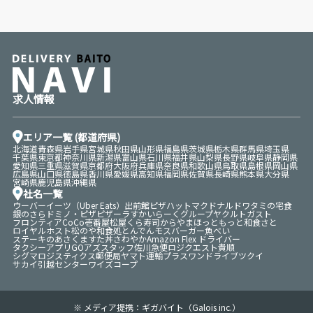
求人情報
エリア一覧 (都道府県)
北海道
青森県
岩手県
宮城県
秋田県
山形県
福島県
茨城県
栃木県
群馬県
埼玉県
千葉県
東京都
神奈川県
新潟県
富山県
石川県
福井県
山梨県
長野県
岐阜県
静岡県
愛知県
三重県
滋賀県
京都府
大阪府
兵庫県
奈良県
和歌山県
鳥取県
島根県
岡山県
広島県
山口県
徳島県
香川県
愛媛県
高知県
福岡県
佐賀県
長崎県
熊本県
大分県
宮崎県
鹿児島県
沖縄県
社名一覧
ウーバーイーツ（Uber Eats）
出前館
ピザハット
マクドナルド
ワタミの宅食
銀のさら
ドミノ・ピザ
ピザーラ
すかいらーくグループ
ヤクルト
ガスト
フロンティア
CoCo壱番屋
松屋
くら寿司
からやま
ほっともっと
和食さと
ロイヤルホスト
松のや
和食処とんでん
モスバーガー
魚べい
ステーキのあさくま
すた丼
さわやか
Amazon Flex ドライバー
タクシーアプリGO
アズスタッフ
佐川急便
ロジクエスト
貴順
シグマロジスティクス
郵便局
ヤマト運輸
プラスワンドライブ
ツクイ
サカイ引越センター
ワイズ
コープ
※ メディア提携：ギガバイト（Galois inc.）