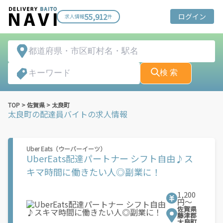
55,912
ログイン
求人情報
件
検 索
TOP
>
佐賀県
>
太良町
太良町
の配達員バイトの求人情報
Uber Eats（ウーバーイーツ）
UberEats配達パートナー シフト自由♪ス
キマ時間に働きたい人◎副業に！
1,200
円〜
佐賀県
藤津郡
太良町