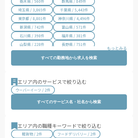
栃木県 / 560件
群馬県 / 849件
埼玉県 / 3,865件
千葉県 / 5,443件
東京都 / 8,801件
神奈川県 / 4,496件
新潟県 / 742件
富山県 / 571件
石川県 / 398件
福井県 / 381件
山梨県 / 228件
長野県 / 751件
岐阜県 / 846件
静岡県 / 2,001件
すべての勤務地から求人を検索
愛知県 / 2,970件
三重県 / 996件
滋賀県 / 645件
京都府 / 1,394件
大阪府 / 3,197件
兵庫県 / 2,450件
エリア内のサービスで絞り込む
奈良県 / 617件
和歌山県 / 294件
ウーバーイーツ / 2件
鳥取県 / 187件
島根県 / 197件
すべてのサービス名・社名から検索
岡山県 / 740件
広島県 / 1,470件
山口県 / 355件
徳島県 / 158件
香川県 / 497件
愛媛県 / 435件
エリア内の職種キーワードで絞り込む
高知県 / 389件
福岡県 / 1,676件
軽貨物 / 2件
フードデリバリー / 2件