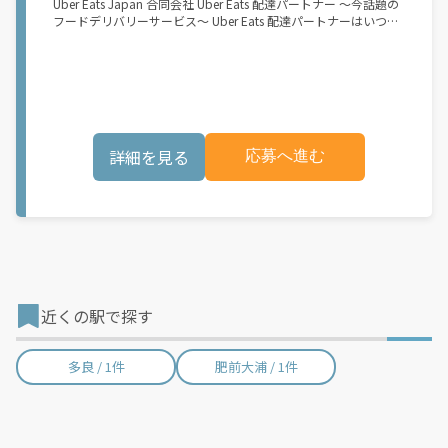
Uber Eats Japan 合同会社 Uber Eats 配達パートナー ～今話題の
市でのサービス開始に向けた準備を進めており、現在、配達パー
フードデリバリーサービス～ Uber Eats 配達パートナーはいつで
トナー希望者に対してプラットフォームへの事前登録の機会を提
も、どこでも、好きなだけ稼働できます！ 「インセンティブはい
供しています。実際に Uber Eats プラットフォームを通じた収益
くら貰える...？！」など 配達もゲーム感覚で楽しめる最先端のス
機会が始まるのは、お客様の地域でサービスが正式に開始された
タイル。 稼働終了もアプリでオフラインになるだけでOK！ 稼働
後となります。市場でのサービス開始時期は地域によって異なる
方法 ①アプリでオンラインになると、飲食店から配達リクエスト
可能性があり、事前にご登録いただいた場合でも、必ずしも配達
が届く ↓ ②自転車・原付バイクなどでお料理を受け取り、配達
リクエストへのアクセスが保証されるわけではありません。
スタート！ ↓ ③注文者にお料理を届けて、アプリで完了ボタン
\"\"\"\"\"
をタップ！ ★配達経験が無くても問題ありません！ ★自分の自
詳細を見る
応募へ進む
転車・原付バイク(125cc以下)・軽貨物車両でOK！ ★私服でOK！
＼万がイチという時も安心！事故の時は安心の傷害補償！／ 必要
なのは【自転車】と【スマホ】のみ！ スキマ時間で、誰でもスグ
に稼げます♪ ★ポイント１ サービスエリア内なら、どこでも\あ
なたがいる場所\"で稼働できます！ ★ポイント２ 時間に縛られ
ず、 \"\"スキマ時間\"\"がいつでも 好きな時間＝稼ぐ時間に！ 家
事や授業、サークル活動など忙しいからこそ、空いた時間を有効
活用！自分にあったスタイルで稼働できます。 「休日に１時間だ
け…！」 「予定がなくなったから今日稼ぐか...！」 時間も場所も
自分次第！ 【原付（125cc以下）で配達希望の場合は…】 原付
近くの駅で探す
（レンタル車も可）and普通自動車免許をお持ちの人 【軽貨物ま
たはバイク（125cc超）もOKですが、その場合は...】 事業用ナン
バー（軽自動車の場合は黒ナンバー、バイクの場合は緑ナンバ
多良 / 1件
肥前大浦 / 1件
ー）が必要になります。 ※稼働できるのは、あなたの街で Uber
Eats のサービスが開始してからになります。サービス開始日は、
アカウント作成後に配信されるメールをご確認ください。 お支払
い条件および手数料が適用されます カスタマーサポート： Uber
Driver アプリ内のヘルプよりお問い合わせください。\"\"\"