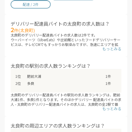
佐賀県 / 192件
長崎県 / 393件
配達 / 2件
熊本県 / 556件
大分県 / 201件
宮崎県 / 312件
鹿児島県 / 487件
デリバリー配達員バイトの太良町の求人数は？
沖縄県 / 281件
2
件(太良町)
太良町のデリバリー配達員バイトの求人数は2件です。
ウーバーイーツ（UberEats）や出前館といったフードデリバリーサー
ビスは、テレビCMでもすっかりお馴染みですが、急速にエリアを拡
大しています。これまでサービスが提供されていないエリアも、次々
にデリバリー配達員バイトの求人が増えていくことが見こまれていま
す。
太良町のエリアに、新しいデリバリー配達員バイトが追加されていな
太良町の駅別の求人数ランキングは？
いか、ぜひチェックしてみてください。
※デリバリーバイトNAVI調べ
肥前大浦
1件
※2026年08月最新
多良
1件
太良町のデリバリー配達員バイトの駅別の求人数ランキングは、肥前
大浦1件、多良1件となります。そのほかデリバリー 配達員バイトの求
人 - 太良町のデリバリー配達員バイトの求人は、太良町の全2駅で募
集しています。（※デリバリーバイトNAVI調べ /2026年08月）
フードデリバリーサービスの配達員登録は、サービスが開始するより
も先に、始まっていることも多いため、興味のあるエリアの配達員募
集の登録情報を小まめにチェックするオススメします。
太良町の周辺エリアの求人数ランキングは？