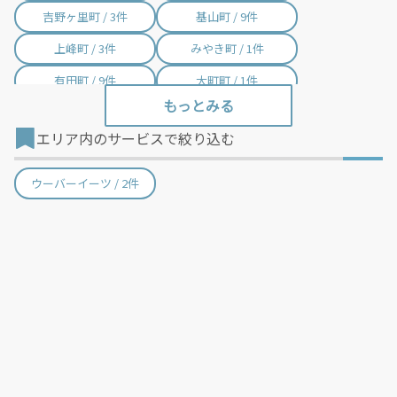
吉野ヶ里町 / 3件
基山町 / 9件
上峰町 / 3件
みやき町 / 1件
有田町 / 9件
大町町 / 1件
江北町 / 1件
白石町 / 2件
エリア内のサービスで絞り込む
太良町 / 2件
ウーバーイーツ / 2件