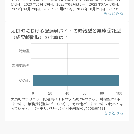
は0円、2023年05月は0円、2023年06月は0円、2023年07月は0円、
2023年08月は0円、2023年09月は0円、2023年10月は0円、2023年
11月は0円、2023年12月は0円、2024年01月は0円、2024年02月は0
円、2024年03月は0円、2024年04月は0円、2024年05月は0円、
2024年06月は0円、2024年07月は0円、2024年08月は0円、2024年
09月は0円、2024年10月は0円、2024年11月は0円、2024年12月は0
太良町における配達員バイトの時給型と業務委託型
円、2025年01月は0円、2025年02月は0円、2025年03月は0円、
（成果報酬型）の比率は？
2025年04月は0円、2025年05月は0円、2025年06月は0円、2025年
07月は0円、2025年08月は0円、2025年09月は0円、2025年10月は0
円、2025年11月は0円、2025年12月は0円、2026年01月は0円、
2026年02月は0円、2026年03月は0円、2026年04月は0円、2026年
05月は0円、2026年06月は0円、2026年07月は0円、2026年08月は
1,200円と推移しています。（※デリバリーバイトNAVI調べ /2026年
08月）
デリバリー配達員バイトの応募/登録するにあたって、時給目安は大き
な判断軸になるかと思います。平均時給が伸びているエリアにて、積
極的に求人を検索すると良いでしょう。
太良町のデリバリー配達員バイトの求人数2件のうち、 時給型は0件
（0%）、 業務委託型は0件（0%）、 その他2件（100%）の比率とな
っています。 （※デリバリーバイトNAVI調べ /2026年08月）
前述の通り、時給型と業務委託型（成果報酬型）にはそれぞれメリッ
トデメリットがあります。デリバリー配達員バイトに登録する際は、
ぜひその違いに関してしっかり調べ、自分自身に合った働き方を選ぶ
ことをオススメします。