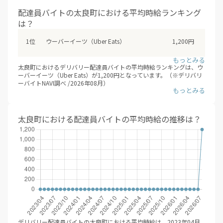
デリバリー配達員バイトは、大きく業務委託型（成果報酬型）と時給
配達員バイトの太良町における平均時給ランキング
型に分類されます。業務委託型（成果報酬型）のデリバリー配達員バ
は？
イトは、 一回あたりの配達報酬となり、時給は目安となります。頑張
り次第では、日給2万円を超えも可能。 時給型のデリバリー配達員バ
イトは、安定した給与を得られるメリットがあります。各求人を比較
ウーバーイーツ（Uber Eats）
1,200円
検討した上で、応募/登録することをオススメします。
太良町におけるデリバリー配達員バイトの平均時給ランキングは、ウ
ーバーイーツ（Uber Eats）が1,200円となっています。（※デリバリ
ーバイトNAVI調べ /2026年08月）
業務委託型（成果報酬型）のデリバリー配達員バイトでは、エリアや
時期によって、報酬増加キャンペーンなどを行なっているため、 登録
後も随時、興味のあるエリアの情報収集をするとよいでしょう。
太良町における配達員バイトの平均時給の推移は？
デリバリー配達員バイトの太良町における平均時給は、2023年04月