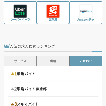
滋賀県 / 645件
京都府 / 1,394件
大阪府 / 3,197件
兵庫県 / 2,450件
ウーバーイーツ
出前館
Amazon Flex
奈良県 / 617件
和歌山県 / 294件
鳥取県 / 187件
島根県 / 197件
岡山県 / 740件
広島県 / 1,470件
人気の求人検索ランキング
山口県 / 355件
徳島県 / 158件
香川県 / 497件
愛媛県 / 435件
サービス
職種
こだわり
高知県 / 389件
福岡県 / 1,676件
1
1
1
ウーバーイーツ 配達員
ドライバー 求人
単発 バイト
佐賀県 / 192件
長崎県 / 393件
熊本県 / 556件
大分県 / 201件
2
2
2
ウーバーイーツ バイト
デリバリー バイト
単発 バイト 東京都
宮崎県 / 312件
鹿児島県 / 487件
沖縄県 / 281件
3
3
3
ウーバーイーツ バイト 東京都
軽 貨物 求人
スキマ バイト