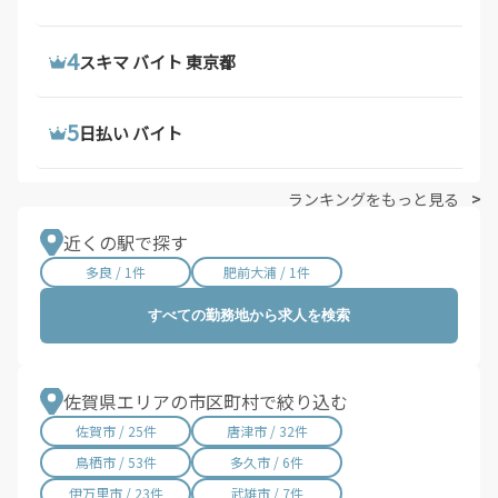
4
4
4
ウーバーイーツ 配達員 大阪府
配達 バイト
スキマ バイト 東京都
5
5
5
ウーバーイーツ 求人
トラック 運転 手 求人
日払い バイト
ランキングをもっと見る
近くの駅で探す
多良 / 1件
肥前大浦 / 1件
すべての勤務地から求人を検索
佐賀県エリアの市区町村で絞り込む
佐賀市 / 25件
唐津市 / 32件
鳥栖市 / 53件
多久市 / 6件
伊万里市 / 23件
武雄市 / 7件