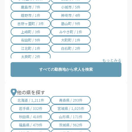
鹿島市 / 7件
小城市 / 5件
嬉野市 / 1件
神埼市 / 4件
吉野ヶ里町 / 3件
基山町 / 9件
上峰町 / 3件
みやき町 / 1件
有田町 / 9件
大町町 / 1件
江北町 / 1件
白石町 / 2件
太良町 / 2件
すべての勤務地から求人を検索
他の県を探す
北海道 / 1,211件
青森県 / 293件
岩手県 / 332件
宮城県 / 1,025件
秋田県 / 418件
山形県 / 171件
福島県 / 479件
茨城県 / 962件