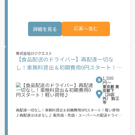
充実した研修制度で未経験の方でも安心◎ 慣れてくるとナビなし
でスイスイ回れます♪ ＼運ぶ荷物の一例／ ■ボルト・金具など
自動車部品 ■くすり・点滴など医薬品 ■金型商品・機械の工具
など 企業専属担当制だから、仕事量・収入は安定◎ ほぼ毎日同
じ時間にお仕事が終えられます！ ※直行・直帰も◎ 配送エリア
詳細を見る
応募へ進む
は自宅近郊など ご希望にできる限りお応えします
株式会社ロジクエスト
【食品配送のドライバー】再配達一切な
し！車無料貸出＆初期費用0円スタート！軽
い荷物♪
1,500
円〜
東京都 東
京都下
（23区
外） 狛江
市
再配達一切なし！車無料貸出＆初期費用0円スタート！軽い荷物
♪再配達はほぼなし♪ 販売店・売店・スーパーへの配送ドライバ
ー！ 決まったルートの配送です◎ 1日の配送件数は30～50件
程！＼未経験でも免許さえあれば\"今すぐ\"スタート／ ▼初期費
用は会社負担！※保障金・加盟金 ▼軽自動車の無料貸出あり ▼