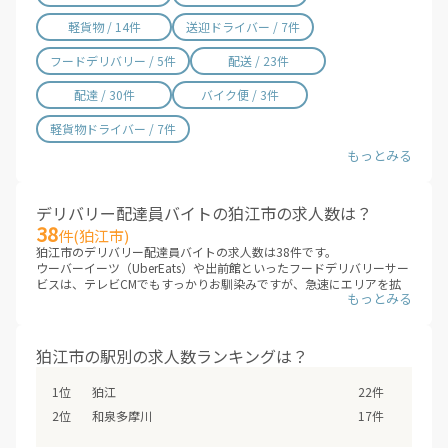
軽貨物 / 14件
送迎ドライバー / 7件
フードデリバリー / 5件
配送 / 23件
配達 / 30件
バイク便 / 3件
軽貨物ドライバー / 7件
デリバリー配達員バイトの狛江市の求人数は？
38
件(狛江市)
狛江市のデリバリー配達員バイトの求人数は38件です。
ウーバーイーツ（UberEats）や出前館といったフードデリバリーサー
ビスは、テレビCMでもすっかりお馴染みですが、急速にエリアを拡
大しています。これまでサービスが提供されていないエリアも、次々
にデリバリー配達員バイトの求人が増えていくことが見こまれていま
す。
狛江市のエリアに、新しいデリバリー配達員バイトが追加されていな
狛江市の駅別の求人数ランキングは？
いか、ぜひチェックしてみてください。
※デリバリーバイトNAVI調べ
狛江
22件
※2026年08月最新
和泉多摩川
17件