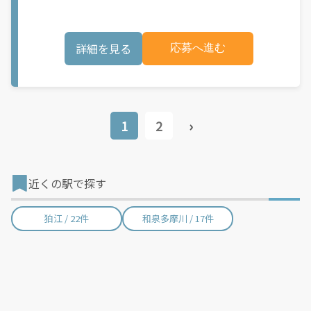
座学&同乗研修で安心スタート ▼請求・調整など事務サポートあ
り！お弁当・食品のルート配送をお任せします！ 工場（または物
流拠点）から、売店、スーパーへ荷物をお届けします！ <<お仕
事の流れ>> ▼店舗・事務所で荷物を積み込む ▼スーパー・オフ
詳細を見る
応募へ進む
ィスビルなどに配送 1日20～50件程度です！ ＼ここがPOINT／
・再配達もほぼありません♪ ・女性も多数活躍中 ・直行直帰も
OK！ ・請求や事務仕事は代行でサポート◎ ・最初は座学&同乗
でしっかり研修を行うので安心です！ 配送エリアは自宅近郊など
ご希望にできる限りお応えします！
1
2
›
近くの駅で探す
狛江 / 22件
和泉多摩川 / 17件