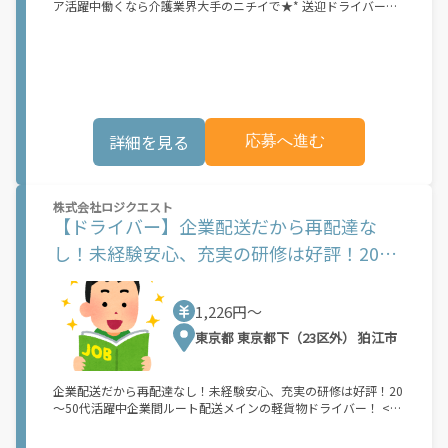
ア活躍中働くなら介護業界大手のニチイで★* 送迎ドライバーの
お仕事◎ あなたの運転スキル、ここで活かしませんか？送迎のお
仕事が初めてでも大丈夫♪ 運転コースは決まっているので すぐ
に慣れていただけると思います◎ Wワークや定年後のお仕事とし
ていかがですか♪利用者様のご自宅と施設との送迎業務をお任せ
します！ 《具体的には》 ◆送迎車両の運転 ◆利用者様の乗降介
助 など ※事業所により業務内容が異なる場合があります
詳細を見る
応募へ進む
株式会社ロジクエスト
【ドライバー】企業配送だから再配達な
し！未経験安心、充実の研修は好評！20～
50代活躍中
1,226円〜
東京都 東京都下（23区外） 狛江市
企業配送だから再配達なし！未経験安心、充実の研修は好評！20
～50代活躍中企業間ルート配送メインの軽貨物ドライバー！ <<
お仕事の流れ>> ▼事務所・倉庫で荷物を積み込む ▼企業・店
舗・工場などに配送 1日20～40件程度（配送物により変動あり）