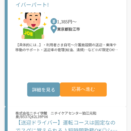
す。 「休日に１時間だけ！」 「予定がなくなったから今日稼ぐ
イバーパート!
ん。平均報酬額は、ランチタイム（11:00-14:00）やディナータ
か...！」 時間も場所も自分次第！ 【原付（125cc以下）で配達希
イム（17:00-21:00）などのピーク時間帯に約1時間分相当の稼働
望の場合は】 原付（レンタル車も可）and普通自動車免許をお持
をしたケースを想定して見積もっています。 実際の報酬額は、選
ちの人 【軽貨物またはバイク（125cc超）もOKですが、その場合
択したブロック、配達エリア、時期などの要素によって変動しま
1,385円〜
は...】 事業用ナンバー（軽自動車の場合は黒ナンバー、バイクの
す。
場合は緑ナンバー）が必要になります。 ※稼働できるのは、あな
東京都狛江市
たの街で Uber Eats のサービスが開始してからになります。サー
ビス開始日は、アカウント作成後に配信されるメールをご確認く
ださい。
【具体的には...】・利用者さま自宅～介護施設間の送迎・乗降や
移動のサポート・送迎車の管理(給油、清掃)…など※AT限定OK!狛
江市にある介護福祉施設「デイサービスセンター なごやか狛江」
で送迎ドライバーのパート求人募集。普免をお持ちなら、運転手
業務も介護業界も未経験OK!朝だけ・夕方だけ、どちらかだけの
短時間勤務OK!扶養内勤務も可◎スキマ時間を有効活用してお仕
事できるパート求人です。運転する車種はバネット(ミニバンサイ
ズ/ワゴンタイプ)なので、普通免許があれば運転可能です!※なご
やかケアリンクは創業60年以上・業界トップクラスの株式会社ソ
詳細を見る
応募へ進む
ラストのグループ企業です。デイサービス採用担当者よりなごや
かケアリンクは、東京・神奈川の首都圏において、40ケ所以上
「デイサービスセンターなごやか」を直営しています。首都圏の
デイサービス事業会社としては最大規模の運営会社です。今後も
サービス理念「お客様のご満足とQOL(クオリティ・オブ・ライ
株式会社ニチイ学館 ニチイケアセンター狛江元和
フ:生活の豊かさ)」の向上のためのベストサービスの提供」を通
泉/B537Q62L39P06
じておもてなしの気持ちと思いやりの心のこもった介護サービス
【送迎ドライバー】運転コースは固定なの
をご提供します。
でスグに覚えられる♪短時間勤務OK◎シニ