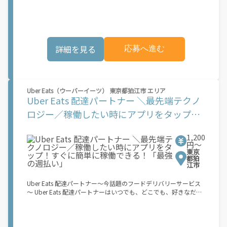
機会が始まるのは、お客様の地域でサービスが正式に開始された
業務を?っていただくプログラムです。働く?時を?由に選び、?分
後となります。市場でのサービス開始時期は地域によって異なる
のペースで報酬を得る、そんな新しい働き?をはじめることがで
可能性があり、事前にご登録いただいた場合でも、必ずしも配達
きます。 軽バン（軽貨物車）または軽乗用車を所有している方大
リクエストへのアクセスが保証されるわけではありません。
歓迎！ 車両をお持ちでない場合は、パートナー企業による車両レ
\"\"\"\"\"
ンタル・リースサービスも利用できます！ 【Amazon Flexの魅
詳細を見る
応募へ進む
力】 ・少ない荷物量から試すこともでき、すぐ、簡単に始められ
る！ ・稼働する日や時間帯を自分で自由に決められるから、スキ
マ時間でしっかり稼げる！ ・自分の車両で配達できるから、気軽
に稼働できる！ ・自分のペースで無理なくできるから、シニアや
女性も活躍中！ ・髪型や服装も自由だから、自分らしく稼げる！
Uber Eats（ウーバーイーツ） 東京都狛江市 エリア
【Amazon Flexの始め方】 使用できる車両をお持ちの場合、必要
Uber Eats 配達パートナー ＼最先端テクノ
なものはたったの6つだけです。 1. スマートフォン 2. 運転免許証
3. 黒ナンバー 4. 最新の車検証 5. 銀行口座 6. 就労資格確認書類
ロジー／稼働したい時にアプリをタップ！
（外国籍の方） ご応募いただいた後、登録手続きをご案内しま
すぐに簡単に稼働できる！「最強の週払
す。 登録手続きは、アプリですべて完結できます。 なお、ご自身
の車両でご登録いただく場合、ご登録者様と車両の所有者様は同
1,200
い」
一である必要があります。 【配達業務の流れ】 登録手続きを完
円〜
東京
了すると、オファー（委託する配達業務）をアプリで確認するこ
都狛
とができます。 あとは、3つのステップで稼働するだけです。 1.
江市
オファーを受諾する 2. デリバリーステーションで荷物をピックア
ップし、配達先に届ける 3. 報酬を週払いで受け取る 「時間に縛
Uber Eats 配達パートナー～今話題のフードデリバリーサービス
られたくないけれど、安定した収入がほしい...] 「スキマ時間はあ
～ Uber Eats 配達パートナーはいつでも、どこでも、好きなだけ
るけれど、その時間に稼げる方法がない...」 「新しい業務にチャ
稼働できます！ 「インセンティブはいくら貰える...？！」など 配
レンジしたいけれど、人間関係などが心配...」 そんなお悩み、
達もゲーム感覚で楽しめる最先端のスタイル。 稼働終了もアプリ
Amazon Flexで解決しませんか？ 少しでもご興味がある方は、お
でオフラインになるだけでOK！ 稼働方法 ①アプリでオンライン
気軽にご登録ください！ この募集はAmazonでの雇用ではなく、
になると、飲食店から配達リクエストが届く ②自転車・原付バイ