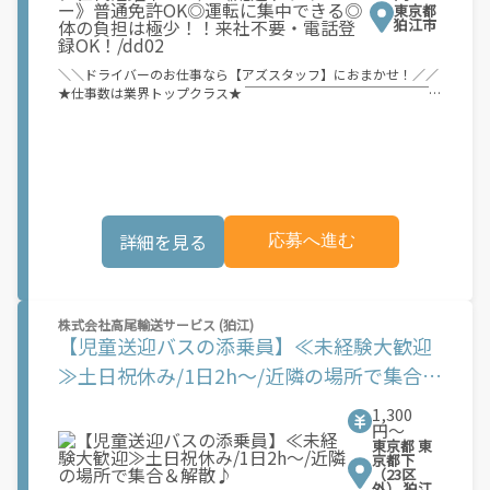
社不要・電話登録OK！/dd02
東京都
狛江市
＼＼ドライバーのお仕事なら【アズスタッフ】におまかせ！／／
★仕事数は業界トップクラス★ ￣￣￣￣￣￣￣￣￣￣￣￣￣￣￣
全国に3万件以上ある案件の中から、 あなたにピッタリのお仕事
がきっと見つかる！ ご希望・聞きたいこと、何でもご相談くださ
い！ ★履歴書不要＊来社不要で登録OK★ ￣￣￣￣￣￣￣￣￣￣
￣￣￣￣￣￣￣ 面倒な履歴書は不要！ 自宅で簡単、登録まで完
結◎ 即日・翌日勤務も可能です！ ★日払い・週払いOK★ ￣￣￣
￣￣￣￣￣￣￣￣ 今月いろいろ買い過ぎてピンチ…?節約しなき
ゃ… なんて心配ご無用！ すぐにお給料ゲットできるから安心♪
詳細を見る
応募へ進む
★未経験スタートOK★ ￣￣￣￣￣￣￣￣￣￣￣ 普通免許OKの案
件も多数ご用意◎ 中型・大型免許は持ってないからな…と諦めな
くて大丈夫！ アズスタッフでドライバーデビューしませんか？
─┘─┘─┘─┘─┘─┘─┘─┘─┘─┘─┘─┘─┘─┘─┘─┘
＞＞普通免許で活躍できる！！配送STAFFを大募集★＜＜ 普通免
株式会社高尾輸送サービス (狛江)
許を持っていればOK！ 40～50代スタッフも多数活躍中☆ 幅広い
【児童送迎バスの添乗員】≪未経験大歓迎
ドライバーのお仕事を豊富にご用意しています◎ 《仕事内容》
≫土日祝休み/1日2h～/近隣の場所で集合＆
スーパー・コンビニエンスストア・現場・企業など 配達先はさま
ざま！ トラックに乗って商品・品物を届けていただきます◎ ＼
解散♪
選べる勤務時間！／ ≫日勤の魅力 生活リズムを崩さずに働ける
1,300
◎ 家庭やプライベートと両立もしやすい♪ ≫夜勤の魅力 昼より
円〜
東京都 東
高収入で働けるのでガッツリ稼げる！ 渋滞少なめでストレスフリ
京都下
ー◎ ＼体の負担軽減◎／ 積み荷の積み下ろし業務はナシ！ 現場
（23区
の助手さんにおまかせできるので 女性やミドル・シニア世代のス
外） 狛江