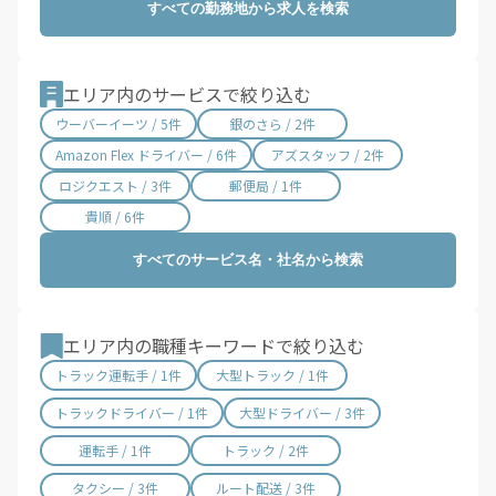
すべての勤務地から求人を検索
愛知県 / 2,970件
三重県 / 996件
滋賀県 / 645件
京都府 / 1,394件
大阪府 / 3,197件
兵庫県 / 2,450件
エリア内のサービスで絞り込む
奈良県 / 617件
和歌山県 / 294件
ウーバーイーツ / 5件
銀のさら / 2件
鳥取県 / 187件
島根県 / 197件
Amazon Flex ドライバー / 6件
アズスタッフ / 2件
岡山県 / 740件
広島県 / 1,470件
ロジクエスト / 3件
郵便局 / 1件
山口県 / 355件
徳島県 / 158件
貴順 / 6件
香川県 / 497件
愛媛県 / 435件
すべてのサービス名・社名から検索
高知県 / 389件
福岡県 / 1,676件
佐賀県 / 192件
長崎県 / 393件
熊本県 / 556件
大分県 / 201件
エリア内の職種キーワードで絞り込む
宮崎県 / 312件
鹿児島県 / 487件
トラック運転手 / 1件
大型トラック / 1件
沖縄県 / 281件
トラックドライバー / 1件
大型ドライバー / 3件
運転手 / 1件
トラック / 2件
タクシー / 3件
ルート配送 / 3件