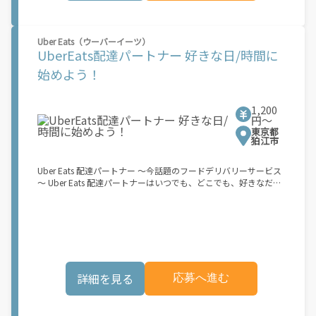
マ時間でしっかり稼げる！ ・自分の車両で配達できるから、気軽
に稼働できる！ ・自分のペースで無理なくできるから、シニアや
女性も活躍中！ ・髪型や服装も自由だから、自分らしく稼げる！
Uber Eats（ウーバーイーツ）
【Amazon Flexの始め方】 使用できる車両をお持ちの場合、必要
UberEats配達パートナー 好きな日/時間に
なものはたったの6つだけです。 1. スマートフォン 2. 運転免許証
3. 黒ナンバー 4. 最新の車検証 5. 銀行口座 6. 就労資格確認書類
始めよう！
（外国籍の方） ご応募いただいた後、登録手続きをご案内しま
す。 登録手続きは、アプリですべて完結できます。 なお、ご自身
の車両でご登録いただく場合、ご登録者様と車両の所有者様は同
1,200
一である必要があります。 【配達業務の流れ】 登録手続きを完
円〜
了すると、オファー（委託する配達業務）をアプリで確認するこ
東京都
とができます。 あとは、3つのステップで稼働するだけです。 1.
狛江市
オファーを受諾する 2. デリバリーステーションで荷物をピックア
ップし、配達先に届ける 3. 報酬を週払いで受け取る 「時間に縛
Uber Eats 配達パートナー ～今話題のフードデリバリーサービス
られたくないけれど、安定した収入がほしい...] 「スキマ時間はあ
～ Uber Eats 配達パートナーはいつでも、どこでも、好きなだけ
るけれど、その時間に稼げる方法がない...」 「新しい業務にチャ
稼働できます！ 「インセンティブはいくら貰える...？！」など 配
レンジしたいけれど、人間関係などが心配...」 そんなお悩み、
達もゲーム感覚で楽しめる最先端のスタイル。 稼働終了もアプリ
Amazon Flexで解決しませんか？ 少しでもご興味がある方は、お
でオフラインになるだけでOK！ 稼働方法 ①アプリでオンライン
気軽にご登録ください！ この募集はAmazonでの雇用ではなく、
になると、飲食店から配達リクエストが届く ↓ ②自転車・原付
個人事業主の方への業務委託です。稼働時に発生する費用（車両
バイクなどでお料理を受け取り、配達スタート！ ↓ ③注文者に
の調達費用、ガソリン代、高速料金、駐車料金その他の業務に要
お料理を届けて、アプリで完了ボタンをタップ！ ★配達経験が無
する費用など）はすべて自己負担となります。
くても問題ありません！ ★自分の自転車・原付バイク(125cc以
詳細を見る
応募へ進む
下)・軽貨物車両でOK！ ★私服でOK！ ＼万がイチという時も安
心！事故の時は安心の傷害補償！／ 必要なのは【自転車】と【ス
マホ】のみ！ スキマ時間で、誰でもスグに稼げます♪ ★ポイン
ト１ サービスエリア内なら、どこでも\あなたがいる場所\"で稼