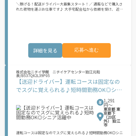
＼稼げる！配送ドライバー大募集スタート！／ 通販などで購入さ
れた荷物を運ぶお仕事です♪ 大手宅配会社から依頼を受け、 近
隣のご自宅や会社に配送します！ 1．とにかく稼げるお仕事で
す！ ￣￣￣￣￣￣￣￣￣￣￣￣￣￣￣ 完全出来高制で売上の
90％以上が収入に！ 業界TOPクラスの高売上水準となっており
ます！ だから未経験スタートの先輩の約8割が、 月55万円以上を
稼いでます★☆ 週5･6日勤務で稼いでいるスタッフ多数☆ 2．稼
げるエリアのみをお任せ！ ￣￣￣￣￣￣￣￣￣￣￣￣￣￣￣ 大
手配送会社の基盤により仕事が十分にあります！ 未経験でも稼げ
詳細を見る
応募へ進む
る仕組みもあるので、 業務委託で稼げないのが不安‥ そんな方
はご安心ください！ 3．圧倒的な高待遇を完備！ ￣￣￣￣￣￣￣
￣￣￣￣￣￣￣￣ ◎日給保障（日払い＆現金手渡しOK） ◎イン
ボイス制度・確定申告等のサポート ◎車レンタル可能（1日500
円）※規定あり 今までネックになっていた部分も、 当社なら解
株式会社ニチイ学館 ニチイケアセンター狛江元和
泉/B537Q62L39P05
決できるかも・・？★▼もっと詳しいお仕事内容 運ぶ荷物は”日
【送迎ドライバー】運転コースは固定なの
用雑貨”が中心です！ ネットショッピングの商品・雑貨・果物な
ど、 軽くて小さいものが多いので、 女性staffも多数活躍中です
でスグに覚えられる♪短時間勤務OK◎シニ
よ♪ ▼配送件数 まずは1日80～100件程からスタートいただきま
ア活躍中
す！ 徐々に1日100～130件運べるように！ 半径1～2ｋｍ圏内と
1,291
狭いエリアをお任せするので長距離運転なし！ ★コツを掴めば1
円〜
日200件以上運ぶ方も！ 届ければ届けるほどしっかり還元される
東京都 東
のがウレシイ♪ 普通免許さえあればすぐに始められます！
京都下
（23区
外） 狛江
市
運転コースは固定なのでスグに覚えられる♪短時間勤務OK◎シニ