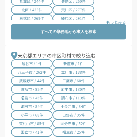
杉並区 / 244件
豊島区 / 260件
北区 / 433件
荒川区 / 277件
板橋区 / 269件
練馬区 / 291件
足立区 / 400件
葛飾区 / 177件
すべての勤務地から求人を検索
江戸川区 / 177件
横浜市神奈川区 / 1件
横浜市中区 / 1件
横浜市南区 / 1件
横浜市保土ケ谷区 / 1件
横浜市旭区 / 19件
東京都エリアの市区町村で絞り込む
川崎市幸区 / 1件
越谷市 / 1件
新座市 / 1件
八王子市 / 262件
立川市 / 138件
武蔵野市 / 44件
三鷹市 / 68件
青梅市 / 82件
府中市 / 130件
昭島市 / 45件
調布市 / 113件
町田市 / 84件
小金井市 / 84件
小平市 / 68件
日野市 / 95件
東村山市 / 85件
国分寺市 / 52件
国立市 / 41件
福生市 / 25件