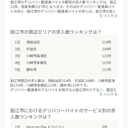
狛江市のデリバリー配達員バイトの駅別の求人数ランキングは、狛江
22件、和泉多摩川17件となります。そのほかデリバリー 配達員バイ
トの求人 - 狛江市のデリバリー配達員バイトの求人は、狛江市の全2
駅で募集しています。（※デリバリーバイトNAVI調べ /2026年08月）
フードデリバリーサービスの配達員登録は、サービスが開始するより
も先に、始まっていることも多いため、興味のあるエリアの配達員募
集の登録情報を小まめにチェックするオススメします。
狛江市の周辺エリアの求人数ランキングは？
世田谷区
514件
杉並区
244件
川崎市高津区
133件
川崎市多摩区
115件
調布市
113件
狛江市周辺の求人数は、世田谷区514件、杉並区244件、川崎市高津
区133件、川崎市多摩区115件、調布市113件です。
デリバリー配達員のアルバイトを探すなら狛江市だけでなく、周辺エ
リアの世田谷区・杉並区・川崎市高津区・川崎市多摩区・調布市など
もあわせて検討の上、応募や登録をしてみてはいかがでしょうか？
（※デリバリーバイトNAVI調べ /2026年08月）
狛江市におけるデリバリーバイトのサービス別の求
人数ランキングは？
Amazon Flex ドライバー
6件