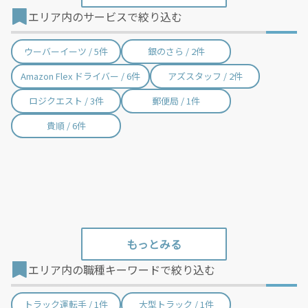
エリア内のサービスで絞り込む
狛江市 / 38件
東大和市 / 30件
清瀬市 / 18件
東久留米市 / 28件
ウーバーイーツ / 5件
銀のさら / 2件
武蔵村山市 / 11件
多摩市 / 90件
Amazon Flex ドライバー / 6件
アズスタッフ / 2件
稲城市 / 35件
羽村市 / 19件
ロジクエスト / 3件
郵便局 / 1件
あきる野市 / 36件
西東京市 / 68件
貴順 / 6件
瑞穂町 / 30件
日の出町 / 2件
檜原村 / 1件
奥多摩町 / 15件
大島町 / 1件
利島村 / 1件
新島村 / 1件
神津島村 / 1件
三宅村 / 1件
御蔵島村 / 1件
エリア内の職種キーワードで絞り込む
八丈町 / 1件
青ヶ島村 / 1件
小笠原村 / 1件
トラック運転手 / 1件
大型トラック / 1件