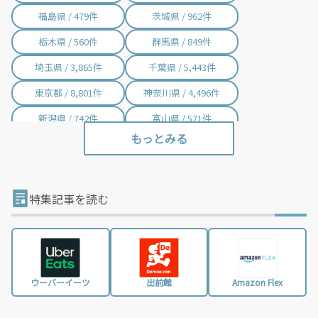
福島県 / 479件
茨城県 / 962件
栃木県 / 560件
群馬県 / 849件
埼玉県 / 3,865件
千葉県 / 5,443件
東京都 / 8,801件
神奈川県 / 4,496件
新潟県 / 742件
富山県 / 571件
石川県 / 398件
福井県 / 381件
山梨県 / 228件
長野県 / 751件
岐阜県 / 846件
静岡県 / 2,001件
特集記事を読む
愛知県 / 2,970件
三重県 / 996件
滋賀県 / 645件
京都府 / 1,394件
大阪府 / 3,197件
兵庫県 / 2,450件
ウーバーイーツ
出前館
Amazon Flex
奈良県 / 617件
和歌山県 / 294件