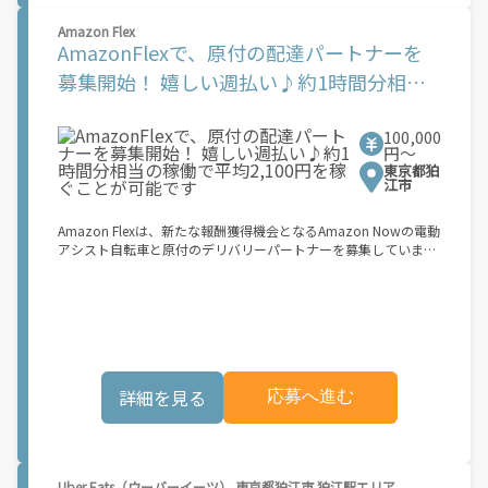
働できます！ ★ポイント２ 時間に縛られず、 \"\"スキマ時間
Amazon Flex
\"\"がいつでも 好きな時間＝稼ぐ時間に！ 家事や授業、サークル
AmazonFlexで、原付の配達パートナーを
活動など忙しいからこそ、空いた時間を有効活用！自分にあった
スタイルで稼働できます。 「休日に１時間だけ…！」 「予定がな
募集開始！ 嬉しい週払い♪約1時間分相当
くなったから今日稼ぐか...！」 時間も場所も自分次第！ 【原付
の稼働で平均2,100円を稼ぐことが可能です
（125cc以下）で配達希望の場合は…】 原付（レンタル車も可）
and普通自動車免許をお持ちの人 【軽貨物またはバイク（125cc
100,000
超）もOKですが、その場合は...】 事業用ナンバー（軽自動車の場
円〜
合は黒ナンバー、バイクの場合は緑ナンバー）が必要になりま
東京都狛
す。 ※稼働できるのは、あなたの街で Uber Eats のサービスが開
江市
始してからになります。サービス開始日は、アカウント作成後に
配信されるメールをご確認ください。 \"\"Uber Eats は一部の都
Amazon Flexは、新たな報酬獲得機会となるAmazon Nowの電動
市でのサービス開始に向けた準備を進めており、現在、配達パー
アシスト自転車と原付のデリバリーパートナーを募集していま
トナー希望者に対してプラットフォームへの事前登録の機会を提
す。 Amazon Flexなら、ご自分の車両を使ってAmazonの荷物を
供しています。実際に Uber Eats プラットフォームを通じた収益
配達できるため、ご都合の良い時間に、より多くの報酬を得るこ
機会が始まるのは、お客様の地域でサービスが正式に開始された
とができます。Amazon Flexが選ばれる理由とは？ ? 簡単に始め
後となります。市場でのサービス開始時期は地域によって異なる
られます。使いやすい Amazon Flex アプリをダウンロードして、
可能性があり、事前にご登録いただいた場合でも、必ずしも配達
登録プロセスを完了するだけです ? 自分のスケジュールで配達 ?
リクエストへのアクセスが保証されるわけではありません。
事前にブロックを予約することも、空き状況に応じて毎日選択す
\"\"\"\"\"
ることもできます ? 午前6時から深夜0時まで配達が可能で、オフ
詳細を見る
応募へ進む
ピーク時も含め、空き時間に副収入を得ることができます ? 見通
しが立ちやすい柔軟な配達ブロック - 集荷拠点、所要時間、報酬
を事前に把握できます 始め方： 登録する必要があるものは次の
とおりです。 ? 登録時に配達地域として「関東」を選択してくだ
さい ? 18歳以上であること ? 就労資格確認書類 ? 銀行口座 ? 電動
Uber Eats（ウーバーイーツ） 東京都狛江市 狛江駅エリア