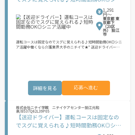
ア活躍中
1,291
円〜
東京都 東
京都下
（23区
外） 狛江
市
運転コースは固定なのでスグに覚えられる♪短時間勤務OK◎シニ
ア活躍中働くなら介護業界大手のニチイで★* 送迎ドライバーの
お仕事◎ あなたの運転スキル、ここで活かしませんか？送迎のお
仕事が初めてでも大丈夫♪ 運転コースは決まっているので すぐ
に慣れていただけると思います◎ Wワークや定年後のお仕事とし
ていかがですか♪利用者様のご自宅と施設との送迎業務をお任せ
します！ 《具体的には》 ◆送迎車両の運転 ◆利用者様の乗降介
助 など ※事業所により業務内容が異なる場合があります
詳細を見る
応募へ進む
株式会社ニチイ学館 ニチイケアセンター狛江元和
泉/B537Q62L39P05
【送迎ドライバー】運転コースは固定なの
でスグに覚えられる♪短時間勤務OK◎シニ
ア活躍中