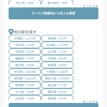
狛江市 / 38件
東大和市 / 30件
清瀬市 / 18件
東久留米市 / 28件
すべての勤務地から求人を検索
武蔵村山市 / 11件
多摩市 / 90件
稲城市 / 35件
羽村市 / 19件
あきる野市 / 36件
西東京市 / 68件
他の県を探す
瑞穂町 / 30件
日の出町 / 2件
北海道 / 1,211件
青森県 / 293件
檜原村 / 1件
奥多摩町 / 15件
岩手県 / 332件
宮城県 / 1,025件
大島町 / 1件
利島村 / 1件
秋田県 / 418件
山形県 / 171件
新島村 / 1件
神津島村 / 1件
福島県 / 479件
茨城県 / 962件
三宅村 / 1件
御蔵島村 / 1件
栃木県 / 560件
群馬県 / 849件
八丈町 / 1件
青ヶ島村 / 1件
埼玉県 / 3,865件
千葉県 / 5,443件
小笠原村 / 1件
東京都 / 8,801件
神奈川県 / 4,496件
新潟県 / 742件
富山県 / 571件
石川県 / 398件
福井県 / 381件
山梨県 / 228件
長野県 / 751件
岐阜県 / 846件
静岡県 / 2,001件