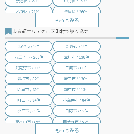
渋谷区 / 254件
中野区 / 157件
杉並区 / 244件
豊島区 / 260件
北区 / 433件
荒川区 / 277件
東京都エリアの市区町村で絞り込む
板橋区 / 269件
練馬区 / 291件
足立区 / 400件
葛飾区 / 177件
越谷市 / 1件
新座市 / 1件
江戸川区 / 177件
横浜市神奈川区 / 1件
八王子市 / 262件
立川市 / 138件
横浜市中区 / 1件
横浜市南区 / 1件
武蔵野市 / 44件
三鷹市 / 68件
横浜市保土ケ谷区 / 1件
横浜市旭区 / 19件
青梅市 / 82件
府中市 / 130件
川崎市幸区 / 1件
昭島市 / 45件
調布市 / 113件
町田市 / 84件
小金井市 / 84件
小平市 / 68件
日野市 / 95件
東村山市 / 85件
国分寺市 / 52件
国立市 / 41件
福生市 / 25件