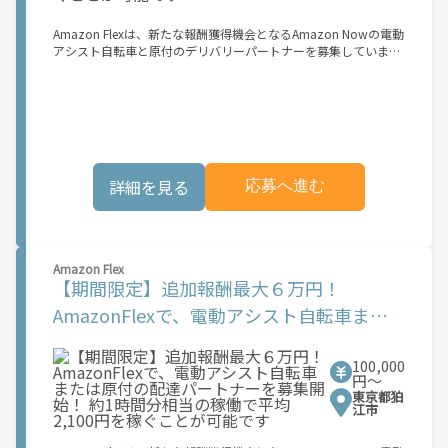
Amazon Flexは、新たな報酬獲得機会となるAmazon Nowの電動
アシスト自転車と原付のデリバリーパートナーを募集していま
す。 Amazon Flexなら、ご自分の車両を使ってAmazonの荷物を
配達できるため、ご都合の良い時間に、より多くの報酬を得るこ
とができます。Amazon Flexが選ばれる理由とは？ ? 簡単に始め
られます。使いやすい Amazon Flex アプリをダウンロードして、
登録プロセスを完了するだけです ? 自分のスケジュールで配達 ?
事前にブロックを予約することも、空き状況に応じて毎日選択す
ることもできます ? 午前6時から深夜0時まで配達が可能で、オフ
詳細を見る
応募へ進む
ピーク時も含め、空き時間に副収入を得ることができます ? 見通
しが立ちやすい柔軟な配達ブロック - 集荷拠点、所要時間、報酬
を事前に把握できます 始め方： 登録する必要があるものは次の
とおりです。 ? 登録時に配達地域として「関東」を選択してくだ
さい ? 18歳以上であること ? 就労資格確認書類 ? 銀行口座 ? 電動
Amazon Flex
アシスト自転車または二輪原動機付き自転車および荷物を安全に
【期間限定】追加報酬最大６万円！
収納できるリュックサックまたはコンテナ： ? 日本の道路交通法
に準拠し、違法な改造を加えていない電動アシスト自転車。登録
AmazonFlexで、電動アシスト自転車また
するには、以下の日本国内で有効な身分証明書のいずれかが必要
は原付の配達パートナーを募集開始！ 約1
です： マイナンバーカード、パスポート、在留カード、または運
転免許証 ? 自動車損害賠償責任保険および任意自動車保険に加入
100,000
時間分相当の稼働で平均2,100円を稼ぐこと
している[NN1.1]第一種（50cc以下）または第二種（50cc以上
円〜
125cc以下）の二輪原動機付き自転車。第一種には日本の運転免
が可能です
東京都狛
許証、第二種には日本の自動二輪免許が必要です ? 内寸が最低
江市
35cm x 35cm x 24cm（31リットル）のリュックサックまたはコ
ンテナ ? Amazon Flexでは、配達時のヘルメット着用を義務付け