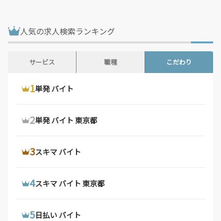
鳥取県 / 187件
島根県 / 197件
岡山県 / 740件
広島県 / 1,470件
人気の求人検索ランキング
山口県 / 355件
徳島県 / 158件
香川県 / 497件
愛媛県 / 435件
サービス
職種
こだわり
高知県 / 389件
福岡県 / 1,676件
1
1
1
ウーバーイーツ 配達員
ドライバー 求人
単発 バイト
佐賀県 / 192件
長崎県 / 393件
熊本県 / 556件
大分県 / 201件
2
2
2
ウーバーイーツ バイト
デリバリー バイト
単発 バイト 東京都
宮崎県 / 312件
鹿児島県 / 487件
沖縄県 / 281件
3
3
3
ウーバーイーツ バイト 東京都
軽 貨物 求人
スキマ バイト
4
4
4
ウーバーイーツ 配達員 大阪府
配達 バイト
スキマ バイト 東京都
5
5
5
ウーバーイーツ 求人
トラック 運転 手 求人
日払い バイト