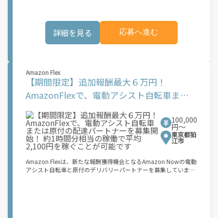
個人事業主の方への業務委託です。稼働時に発生する費用（車両
クなどでお料理を受け取り、配達スタート！ ③注文者にお料理を
の調達費用、ガソリン代、高速料金、駐車料金その他の業務に要
届けて、アプリで完了ボタンをタップ！ ★配達経験が無くても問
する費用など）はすべて自己負担となります。
題ありません！ ★自分の自転車・原付バイク(125cc以下)・軽貨
詳細を見る
応募へ進む
物車両でOK！ ★私服でOK！ ＼万がイチという時も安心！事故の
時は安心の傷害補償！／ 必要なのは【自転車】と【スマホ】の
み！ スキマ時間で、誰でもスグに稼げます♪ ★ポイント１ サー
ビスエリア内なら、どこでもあなたがいる場所で稼働できます！
★ポイント２ 時間に縛られず、 スキマ時間がいつでも 好きな時
Amazon Flex
間＝稼ぐ時間に！ 家事や授業、サークル活動など忙しいからこ
【期間限定】追加報酬最大６万円！
そ、空いた時間を有効活用！自分にあったスタイルで稼働できま
す。 「休日に１時間だけ！」 「予定がなくなったから今日稼ぐ
AmazonFlexで、電動アシスト自転車また
か...！」 時間も場所も自分次第！ 【原付（125cc以下）で配達希
は原付の配達パートナーを募集開始！ 約1
望の場合は】 原付（レンタル車も可）and普通自動車免許をお持
ちの人 【軽貨物またはバイク（125cc超）もOKですが、その場合
100,000
時間分相当の稼働で平均2,100円を稼ぐこと
は...】 事業用ナンバー（軽自動車の場合は黒ナンバー、バイクの
円〜
場合は緑ナンバー）が必要になります。 ※稼働できるのは、あな
が可能です
東京都狛
たの街で Uber Eats のサービスが開始してからになります。サー
江市
ビス開始日は、アカウント作成後に配信されるメールをご確認く
ださい。
Amazon Flexは、新たな報酬獲得機会となるAmazon Nowの電動
アシスト自転車と原付のデリバリーパートナーを募集していま
す。 Amazon Flexなら、ご自分の車両を使ってAmazonの荷物を
配達できるため、ご都合の良い時間に、より多くの報酬を得るこ
とができます。Amazon Flexが選ばれる理由とは？ ? 簡単に始め
られます。使いやすい Amazon Flex アプリをダウンロードして、
登録プロセスを完了するだけです ? 自分のスケジュールで配達 ?