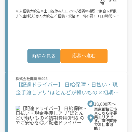
タッフも活躍できます☆ 「最近少し体力が落ちてきたかも」
市
「無理せずに働きたい」 そんな方にオススメ！ 運転以外は最低
≪未経験大歓迎≫土日祝休み/1日2h～/近隣の場所で集合＆解散
限のことだけでOK！ ワンマンでも難なくこなせちゃいます♪ ※
♪＼主婦(夫)さん大歓迎／ 経験・資格は一切不要！ 1日2時間～勤
上記は過去のお仕事例です 研修制度も充実しているので、安心し
務可能！ 午前のみ・午後のみもOK◎ ⇒家事との両立にピッタリ
て働いていただけます♪ 【勤務時間】 24時間の中でシフト自己
♪≪長期間勤務できる方、大歓迎！≫ 「子どもが好き」 「無理
申告制◎ 短時間の勤務のご相談もOKです！ ※勤務エリアによっ
なく家事と両立しながら働きたい」 「将来、保育士を目指してい
て勤務可能な時間は異なります ※上記は過去にあったシフトの一
る」 ⇒こんな方におススメです♪ 子どもの笑顔に癒されながら
例です 詳しくはお気軽にお問い合わせください！
お仕事しませんか？子ども達の登下校をサポート！ ≪具体的に
は・・・≫ ・保護者さんとの会話 ・乗り降りの手助け ・バス内
での見守り etc. 子ども達の笑顔に癒されながら働けます！ 未経験
詳細を見る
応募へ進む
の方でも先輩スタッフ＆マニュアルで、 しっかりサポートします
のでご安心ください♪
株式会社貴順 ※008
【配達ドライバー】 日給保障・日払い・現
金手渡しアリ*ほとんどが軽いもの×初期費
用0円なのでご安心を◎／配送ドライバー
18,000円〜
東京都狛江市
※こちらは募
集エリアで
す。直行直帰
でお仕事可
能！