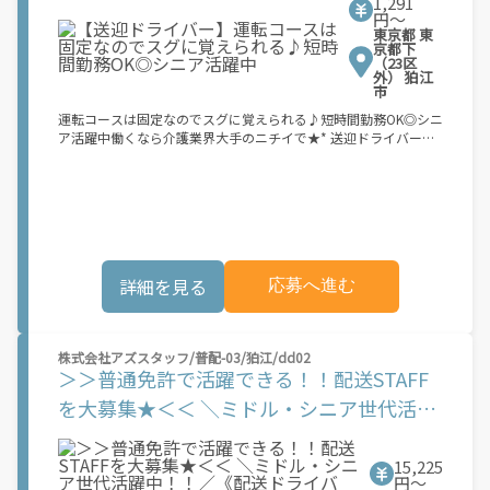
1,291
円〜
東京都 東
京都下
（23区
外） 狛江
市
運転コースは固定なのでスグに覚えられる♪短時間勤務OK◎シニ
ア活躍中働くなら介護業界大手のニチイで★* 送迎ドライバーの
お仕事◎ あなたの運転スキル、ここで活かしませんか？送迎のお
仕事が初めてでも大丈夫♪ 運転コースは決まっているので すぐ
に慣れていただけると思います◎ Wワークや定年後のお仕事とし
ていかがですか♪利用者様のご自宅と施設との送迎業務をお任せ
します！ 《具体的には》 ◆送迎車両の運転 ◆利用者様の乗降介
助 など ※事業所により業務内容が異なる場合があります
詳細を見る
応募へ進む
株式会社アズスタッフ/普配-03/狛江/dd02
＞＞普通免許で活躍できる！！配送STAFF
を大募集★＜＜ ＼ミドル・シニア世代活躍
中！！／《配送ドライバー》普通免許OK◎
運転に集中できる◎体の負担は極少！！来
15,225
円〜