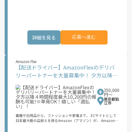
稼働できます！ 「インセンティブはいくら貰える...？！」など 配
の簡単なステップで報酬が獲得できます。 1.アプリ内で配達ブロ
達もゲーム感覚で楽しめる最先端のスタイル。 稼働終了もアプリ
ックの予約設定 2.お客様に荷物を届ける 3.銀行振込で毎週報酬を
でオフラインになるだけでOK！ 稼働方法 ①アプリでオンライン
受け取る もし、あなたが... 「時間に縛られたくないけれど、追加
になると、飲食店から配達リクエストが届く ↓ ②自転車・原付
収入がほしい...」 「空き時間はあるけど、その時間に収入を得る
バイクなどでお料理を受け取り、配達スタート！ ↓ ③注文者に
方法がわからない...」 「新しい仕事に挑戦したいが、人間関係な
お料理を届けて、アプリで完了ボタンをタップ！ ★配達経験が無
どが心配...」 .. それなら、Amazon Flexでこれらの問題を解決し
くても問題ありません！ ★自分の自転車・原付バイク(125cc以
ませんか？ 少しでもご興味があれば、気軽にご登録ください！
詳細を見る
応募へ進む
下)・軽貨物車両でOK！ ★私服でOK！ ＼万がイチという時も安
この機会はAmazonとの雇用ではなく、個人事業主としての業務
心！事故の時は安心の傷害補償！／ 必要なのは【自転車】と【ス
委託契約です。業務中に発生するすべての費用（車両取得費用、
マホ】のみ！ スキマ時間で、誰でもスグに稼げます♪ ★ポイン
ガソリン代、有料道路料金、駐車料金、その他業務に必要な費用
ト１ サービスエリア内なら、どこでも\あなたがいる場所\"で稼
を含む）は、契約者の負担となります。 [1]報酬はブロック単位
働できます！ ★ポイント２ 時間に縛られず、 \"\"スキマ時間
で設定されています。ブロックとは、荷物の配達に要する稼働目
Amazon Flex
\"\"がいつでも 好きな時間＝稼ぐ時間に！ 家事や授業、サークル
安時間 (約 30 ～ 45 分程度) を指します。稼働目安時間は、配達
【配送ドライバー】AmazonFlexのデリバ
活動など忙しいからこそ、空いた時間を有効活用！自分にあった
に要する実際の稼働時間と必ずしも一致するものではありませ
スタイルで稼働できます。 「休日に１時間だけ…！」 「予定がな
リーパートナーを大量募集中！ 夕方以降４
ん。平均報酬額は、ランチタイム（11:00-14:00）やディナータ
くなったから今日稼ぐか...！」 時間も場所も自分次第！ 【原付
イム（17:00-21:00）などのピーク時間帯に約1時間分相当の稼働
時間程度最大10,200円の報酬も可能!※単発
（125cc以下）で配達希望の場合は…】 原付（レンタル車も可）
をしたケースを想定して見積もっています。 実際の報酬額は、選
and普通自動車免許をお持ちの人 【軽貨物またはバイク（125cc
択したブロック、配達エリア、時期などの要素によって変動しま
350,000
OK！嬉しい「週払い」！
超）もOKですが、その場合は...】 事業用ナンバー（軽自動車の場
円〜
す。
合は黒ナンバー、バイクの場合は緑ナンバー）が必要になりま
東京都狛
す。 ※稼働できるのは、あなたの街で Uber Eats のサービスが開
江市
始してからになります。サービス開始日は、アカウント作成後に
配信されるメールをご確認ください。 \"\"Uber Eats は一部の都
書籍や日用品から、ファッションや家電まで、 ECサイトとして
市でのサービス開始に向けた準備を進めており、現在、配達パー
日本最大級の品揃えを誇るAmazon（アマゾン）が、 Amazon
トナー希望者に対してプラットフォームへの事前登録の機会を提
Flex（アマゾンフレックス）のデリバリーパートナーを募集中！
供しています。実際に Uber Eats プラットフォームを通じた収益
Amazon Flex (アマゾンフレックス)とは、個?事業主の?々に配達