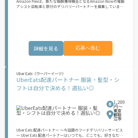
Amazon Flexは、新たな報酬獲得機会となるAmazon Nowの電動
ています お申し込み後、登録手続きをご案内します。登録手続き
アシスト自転車と原付のデリバリーパートナーを募集していま
はすべてアプリ内で完了できます。登録が完了すると、次の3つ
す。 Amazon Flexなら、ご自分の車両を使ってAmazonの荷物を
の簡単なステップで報酬が獲得できます。 1.アプリ内で配達ブロ
配達できるため、ご都合の良い時間に、より多くの報酬を得るこ
ックの予約設定 2.お客様に荷物を届ける 3.銀行振込で毎週報酬を
とができます。Amazon Flexが選ばれる理由とは？ ? 簡単に始め
受け取る もし、あなたが... 「時間に縛られたくないけれど、追加
られます。使いやすい Amazon Flex アプリをダウンロードして、
収入がほしい...」 「空き時間はあるけど、その時間に収入を得る
登録プロセスを完了するだけです ? 自分のスケジュールで配達 ?
方法がわからない...」 「新しい仕事に挑戦したいが、人間関係な
事前にブロックを予約することも、空き状況に応じて毎日選択す
どが心配...」 .. それなら、Amazon Flexでこれらの問題を解決し
ることもできます ? 午前6時から深夜0時まで配達が可能で、オフ
ませんか？ 少しでもご興味があれば、気軽にご登録ください！
詳細を見る
応募へ進む
ピーク時も含め、空き時間に副収入を得ることができます ? 見通
この機会はAmazonとの雇用ではなく、個人事業主としての業務
しが立ちやすい柔軟な配達ブロック - 集荷拠点、所要時間、報酬
委託契約です。業務中に発生するすべての費用（車両取得費用、
を事前に把握できます 始め方： 登録する必要があるものは次の
ガソリン代、有料道路料金、駐車料金、その他業務に必要な費用
とおりです。 ? 登録時に配達地域として「関東」を選択してくだ
を含む）は、契約者の負担となります。 [1]報酬はブロック単位
さい ? 18歳以上であること ? 就労資格確認書類 ? 銀行口座 ? 電動
で設定されています。ブロックとは、荷物の配達に要する稼働目
Uber Eats（ウーバーイーツ）
アシスト自転車または二輪原動機付き自転車および荷物を安全に
安時間 (約 30 ～ 45 分程度) を指します。稼働目安時間は、配達
UberEats配達パートナー 服装・髪型・シ
収納できるリュックサックまたはコンテナ： ? 日本の道路交通法
に要する実際の稼働時間と必ずしも一致するものではありませ
に準拠し、違法な改造を加えていない電動アシスト自転車。登録
フトは自分で決める！週払い◎
ん。平均報酬額は、ランチタイム（11:00-14:00）やディナータ
するには、以下の日本国内で有効な身分証明書のいずれかが必要
イム（17:00-21:00）などのピーク時間帯に約1時間分相当の稼働
です： マイナンバーカード、パスポート、在留カード、または運
をしたケースを想定して見積もっています。 実際の報酬額は、選
転免許証 ? 自動車損害賠償責任保険および任意自動車保険に加入
1,200
択したブロック、配達エリア、時期などの要素によって変動しま
している[NN1.1]第一種（50cc以下）または第二種（50cc以上
円〜
す。
東京
125cc以下）の二輪原動機付き自転車。第一種には日本の運転免
都狛
許証、第二種には日本の自動二輪免許が必要です ? 内寸が最低
江市
35cm x 35cm x 24cm（31リットル）のリュックサックまたはコ
ンテナ ? Amazon Flexでは、配達時のヘルメット着用を義務付け
Uber Eats 配達パートナー ～今話題のフードデリバリーサービス
ています お申し込み後、登録手続きをご案内します。登録手続き
～ Uber Eats 配達パートナーはいつでも、どこでも、好きなだけ
はすべてアプリ内で完了できます。登録が完了すると、次の3つ