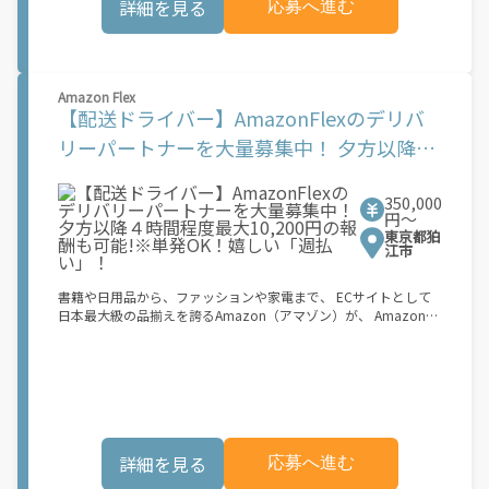
詳細を見る
応募へ進む
物車両でOK！ ★私服でOK！ ＼万がイチという時も安心！事故の
この機会はAmazonとの雇用ではなく、個人事業主としての業務
時は安心の傷害補償！／ 必要なのは【自転車】と【スマホ】の
委託契約です。業務中に発生するすべての費用（車両取得費用、
み！ スキマ時間で、誰でもスグに稼げます♪ ★ポイント１ サー
ガソリン代、有料道路料金、駐車料金、その他業務に必要な費用
ビスエリア内なら、どこでもあなたがいる場所で稼働できます！
を含む）は、契約者の負担となります。 [1]報酬はブロック単位
★ポイント２ 時間に縛られず、 スキマ時間がいつでも 好きな時
で設定されています。ブロックとは、荷物の配達に要する稼働目
Amazon Flex
間＝稼ぐ時間に！ 家事や授業、サークル活動など忙しいからこ
安時間 (約 30 ～ 45 分程度) を指します。稼働目安時間は、配達
【配送ドライバー】AmazonFlexのデリバ
そ、空いた時間を有効活用！自分にあったスタイルで稼働できま
に要する実際の稼働時間と必ずしも一致するものではありませ
す。 「休日に１時間だけ！」 「予定がなくなったから今日稼ぐ
リーパートナーを大量募集中！ 夕方以降４
ん。平均報酬額は、ランチタイム（11:00-14:00）やディナータ
か...！」 時間も場所も自分次第！ 【原付（125cc以下）で配達希
イム（17:00-21:00）などのピーク時間帯に約1時間分相当の稼働
時間程度最大10,200円の報酬も可能!※単発
望の場合は】 原付（レンタル車も可）and普通自動車免許をお持
をしたケースを想定して見積もっています。 実際の報酬額は、選
ちの人 【軽貨物またはバイク（125cc超）もOKですが、その場合
択したブロック、配達エリア、時期などの要素によって変動しま
350,000
OK！嬉しい「週払い」！
は...】 事業用ナンバー（軽自動車の場合は黒ナンバー、バイクの
円〜
す。
場合は緑ナンバー）が必要になります。 ※稼働できるのは、あな
東京都狛
たの街で Uber Eats のサービスが開始してからになります。サー
江市
ビス開始日は、アカウント作成後に配信されるメールをご確認く
ださい。
書籍や日用品から、ファッションや家電まで、 ECサイトとして
日本最大級の品揃えを誇るAmazon（アマゾン）が、 Amazon
Flex（アマゾンフレックス）のデリバリーパートナーを募集中！
Amazon Flex (アマゾンフレックス)とは、個?事業主の?々に配達
業務を?っていただくプログラムです。働く?時を?由に選び、?分
のペースで報酬を得る、そんな新しい働き?をはじめることがで
きます。 軽バン（軽貨物車）または軽乗用車を所有している方大
歓迎！ 車両をお持ちでない場合は、パートナー企業による車両レ
ンタル・リースサービスも利用できます！ 【Amazon Flexの魅
詳細を見る
応募へ進む
力】 ・少ない荷物量から試すこともでき、すぐ、簡単に始められ
る！ ・稼働する日や時間帯を自分で自由に決められるから、スキ