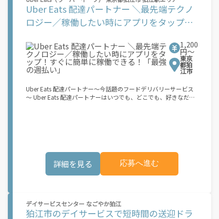
アシスト自転車または二輪原動機付き自転車および荷物を安全に
Uber Eats 配達パートナー ＼最先端テクノ
収納できるリュックサックまたはコンテナ： ? 日本の道路交通法
に準拠し、違法な改造を加えていない電動アシスト自転車。登録
ロジー／稼働したい時にアプリをタップ！
するには、以下の日本国内で有効な身分証明書のいずれかが必要
すぐに簡単に稼働できる！「最強の週払
です： マイナンバーカード、パスポート、在留カード、または運
転免許証 ? 自動車損害賠償責任保険および任意自動車保険に加入
1,200
い」
している[NN1.1]第一種（50cc以下）または第二種（50cc以上
円〜
東京
125cc以下）の二輪原動機付き自転車。第一種には日本の運転免
都狛
許証、第二種には日本の自動二輪免許が必要です ? 内寸が最低
江市
35cm x 35cm x 24cm（31リットル）のリュックサックまたはコ
ンテナ ? Amazon Flexでは、配達時のヘルメット着用を義務付け
Uber Eats 配達パートナー～今話題のフードデリバリーサービス
ています お申し込み後、登録手続きをご案内します。登録手続き
～ Uber Eats 配達パートナーはいつでも、どこでも、好きなだけ
はすべてアプリ内で完了できます。登録が完了すると、次の3つ
稼働できます！ 「インセンティブはいくら貰える...？！」など 配
の簡単なステップで報酬が獲得できます。 1.アプリ内で配達ブロ
達もゲーム感覚で楽しめる最先端のスタイル。 稼働終了もアプリ
ックの予約設定 2.お客様に荷物を届ける 3.銀行振込で毎週報酬を
でオフラインになるだけでOK！ 稼働方法 ①アプリでオンライン
受け取る もし、あなたが... 「時間に縛られたくないけれど、追加
になると、飲食店から配達リクエストが届く ②自転車・原付バイ
収入がほしい...」 「空き時間はあるけど、その時間に収入を得る
クなどでお料理を受け取り、配達スタート！ ③注文者にお料理を
方法がわからない...」 「新しい仕事に挑戦したいが、人間関係な
届けて、アプリで完了ボタンをタップ！ ★配達経験が無くても問
どが心配...」 .. それなら、Amazon Flexでこれらの問題を解決し
題ありません！ ★自分の自転車・原付バイク(125cc以下)・軽貨
ませんか？ 少しでもご興味があれば、気軽にご登録ください！
詳細を見る
応募へ進む
物車両でOK！ ★私服でOK！ ＼万がイチという時も安心！事故の
この機会はAmazonとの雇用ではなく、個人事業主としての業務
時は安心の傷害補償！／ 必要なのは【自転車】と【スマホ】の
委託契約です。業務中に発生するすべての費用（車両取得費用、
み！ スキマ時間で、誰でもスグに稼げます♪ ★ポイント１ サー
ガソリン代、有料道路料金、駐車料金、その他業務に必要な費用
ビスエリア内なら、どこでもあなたがいる場所で稼働できます！
を含む）は、契約者の負担となります。 [1]報酬はブロック単位
★ポイント２ 時間に縛られず、 スキマ時間がいつでも 好きな時
で設定されています。ブロックとは、荷物の配達に要する稼働目
デイサービスセンター なごやか狛江
間＝稼ぐ時間に！ 家事や授業、サークル活動など忙しいからこ
安時間 (約 30 ～ 45 分程度) を指します。稼働目安時間は、配達
狛江市のデイサービスで短時間の送迎ドラ
そ、空いた時間を有効活用！自分にあったスタイルで稼働できま
に要する実際の稼働時間と必ずしも一致するものではありませ