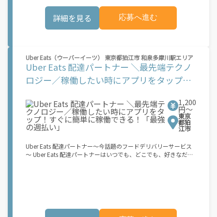
事前にブロックを予約することも、空き状況に応じて毎日選択す
ることもできます ? 午前6時から深夜0時まで配達が可能で、オフ
詳細を見る
応募へ進む
ピーク時も含め、空き時間に副収入を得ることができます ? 見通
しが立ちやすい柔軟な配達ブロック - 集荷拠点、所要時間、報酬
を事前に把握できます 始め方： 登録する必要があるものは次の
とおりです。 ? 登録時に配達地域として「関東」を選択してくだ
さい ? 18歳以上であること ? 就労資格確認書類 ? 銀行口座 ? 電動
Uber Eats（ウーバーイーツ） 東京都狛江市 和泉多摩川駅エリア
アシスト自転車または二輪原動機付き自転車および荷物を安全に
Uber Eats 配達パートナー ＼最先端テクノ
収納できるリュックサックまたはコンテナ： ? 日本の道路交通法
に準拠し、違法な改造を加えていない電動アシスト自転車。登録
ロジー／稼働したい時にアプリをタップ！
するには、以下の日本国内で有効な身分証明書のいずれかが必要
すぐに簡単に稼働できる！「最強の週払
です： マイナンバーカード、パスポート、在留カード、または運
転免許証 ? 自動車損害賠償責任保険および任意自動車保険に加入
1,200
い」
している[NN1.1]第一種（50cc以下）または第二種（50cc以上
円〜
東京
125cc以下）の二輪原動機付き自転車。第一種には日本の運転免
都狛
許証、第二種には日本の自動二輪免許が必要です ? 内寸が最低
江市
35cm x 35cm x 24cm（31リットル）のリュックサックまたはコ
ンテナ ? Amazon Flexでは、配達時のヘルメット着用を義務付け
Uber Eats 配達パートナー～今話題のフードデリバリーサービス
ています お申し込み後、登録手続きをご案内します。登録手続き
～ Uber Eats 配達パートナーはいつでも、どこでも、好きなだけ
はすべてアプリ内で完了できます。登録が完了すると、次の3つ
稼働できます！ 「インセンティブはいくら貰える...？！」など 配
の簡単なステップで報酬が獲得できます。 1.アプリ内で配達ブロ
達もゲーム感覚で楽しめる最先端のスタイル。 稼働終了もアプリ
ックの予約設定 2.お客様に荷物を届ける 3.銀行振込で毎週報酬を
でオフラインになるだけでOK！ 稼働方法 ①アプリでオンライン
受け取る もし、あなたが... 「時間に縛られたくないけれど、追加
になると、飲食店から配達リクエストが届く ②自転車・原付バイ
収入がほしい...」 「空き時間はあるけど、その時間に収入を得る
クなどでお料理を受け取り、配達スタート！ ③注文者にお料理を
方法がわからない...」 「新しい仕事に挑戦したいが、人間関係な
届けて、アプリで完了ボタンをタップ！ ★配達経験が無くても問
どが心配...」 .. それなら、Amazon Flexでこれらの問題を解決し
題ありません！ ★自分の自転車・原付バイク(125cc以下)・軽貨
ませんか？ 少しでもご興味があれば、気軽にご登録ください！