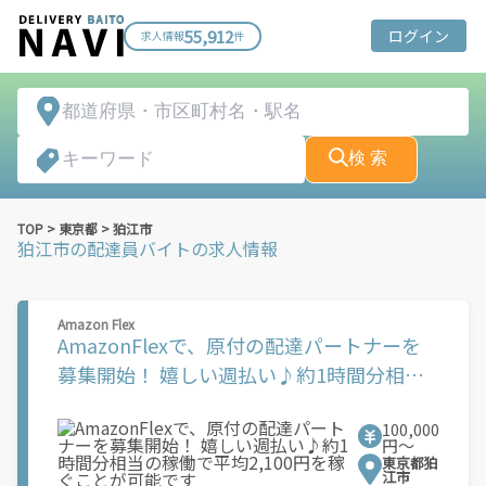
55,912
ログイン
求人情報
件
検 索
TOP
>
東京都
>
狛江市
狛江市
の配達員バイトの求人情報
Amazon Flex
AmazonFlexで、原付の配達パートナーを
募集開始！ 嬉しい週払い♪約1時間分相当
の稼働で平均2,100円を稼ぐことが可能です
100,000
円〜
東京都狛
江市