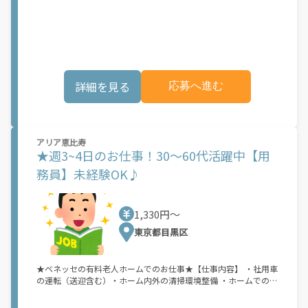
その他に付随する業務もお願いします。わからないことがあって
も先輩スタッフがフォローしますので安心して働ける環境です。
【ポイント】■通勤手当あり 交通費全額支給だから 無理なく
通えるのも魅力！■1日3時間～OK 仕事をしながらも、 プラ
イベートも充実させることが出来ます！少しでも興味がございま
したらご応募、ご連絡下さい。お待ちしております。どんぐりの
里【NPO法人てあしの会どんぐりの里】◆生活サポート障害があ
詳細を見る
応募へ進む
るので「あきらめていた」「1人ではできない」を「できる」こ
とに変えていくお手伝いをしていきたいと考えています。心身状
態やライフスタイルに合わせてサービスを提供し、ハンディキャ
ップをもった方が日常を普通に暮らしていけるように、一緒にお
出かけをして少しでも気分転換になるように、お手伝いをしてい
アリア恵比寿
きたいと考えてます。◆移動支援利用者様と一緒にお散歩に行っ
★週3~4日のお仕事！30～60代活躍中【用
たり、プールや映画など一緒にお出掛けをします♪一緒にお出掛
けしてみませんか？◆居宅介護利用者様の生活に一番密着してい
務員】未経験OK♪
る支援です。利用者様のご自宅にて、買い物や調理・掃除・入浴
介助等をしています。利用者様が一番リラックスできる空間での
支援、心の交流もあります。何気ない会話にほっこりなんてこと
1,330円〜
もたくさんあります。◆日中一時支援1人1人に合わせた支援を行
っています。利用者様の方々それぞれ、思い思いにのびのびと過
東京都目黒区
ごせます。ご家族様の負担の軽減とともに、利用者様の楽しみと
安心の場をご提供しています。
★ベネッセの有料老人ホームでのお仕事★【仕事内容】 ・社用車
の運転（送迎含む）・ホーム内外の清掃環境整備 ・ホームでの生
活必需品や備品等の保守・点検・管理・ご近所へのお買い物・庶
務■有料老人ホームでのサポート業務をお願いいたします。■一