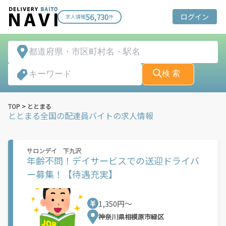
56,730
ログイン
求人情報
件
検 索
TOP
>
ととまる
ととまる
全国
の配達員バイトの求人情報
サロンデイ 下九沢
年齢不問！デイサービスでの送迎ドライバ
ー募集！【待遇充実】
1,350円〜
神奈川県相模原市緑区