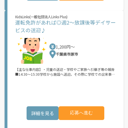
KidsLinks(一般社団法人Links Plus)
運転免許があれば◎週2～放課後等デイサー
ビスの送迎♪
1,200円〜
千葉県市原市
【主な仕事内容】・児童の送迎・学校やご家族へ引継ぎ等の報告
■14:30～15:30学校から施設へ送迎。その際に学校での出来事等
の引継ぎ■18:30～19：30施設からご自宅へ送迎ある程度ルート
が決まっています。ご自宅送迎の際にも施設での様子などをご家
族にお伝えします☆Links Plusの特徴☆放課後等デイサービスKids
Linksは、発達特性のあるお子さまの放課後の居場所です。発達障
がいや知的障がいをお持ちのお子さまが、安心して過ごせるアッ
トホームな空間づくりに努めています。また、集団生活の中でお
友だちとのコミュニケーションが自然に取れるよう、スタッフ一
詳細を見る
応募へ進む
同で丁寧に支援しています。【KidsLinksの特徴】各小学校の支援
級に通うお子さまをお預かりしています。お友だちとのコミュニ
ケーション能力を身につけたり、ルールのある遊びや課外活動を
通してソーシャルスキルを身につける支援を行っています。