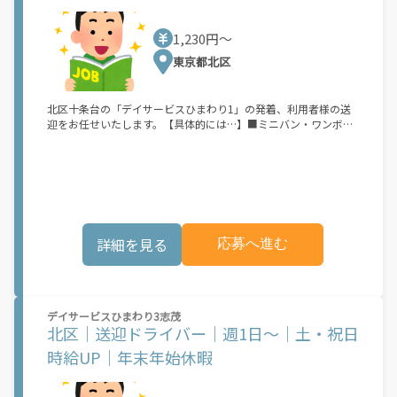
1,230円〜
東京都北区
北区十条台の「デイサービスひまわり1」の発着、利用者様の送
迎をお任せいたします。【具体的には…】■ミニバン・ワンボッ
クスカーを 運転していただきます。(AT限定可) (利用者1～6名
程度乗車)利用する高齢者の方々の自立支援ができ、社会とのつな
がりを実感しながらお仕事をしていただけます。アピールポイン
ト当施設は、地域に密着した高齢者介護施設としてサービスを提
供しています。住み慣れた街で高齢者の方・障害のある方が安心
して暮らし続けていけるようスタッフ一同、一生懸命に取り組ん
でいます。各部門との連携を適切に行い、きめ細かいサービスを
詳細を見る
応募へ進む
心掛けています。ご利用者様の自立した生活を支える、社会性の
あるお仕事です。ご応募についてはお気軽にご連絡下さい。面接
日を決めていただき、面接時に応募書類をご持参ください。不採
用時には応募書類は返却いたします。【会社情報】■会社名株式
会社 ひまわりサービス■代表者名代表取締役：横堀 まさ江■
デイサービスひまわり3志茂
設立平成8年■資本金3000,000円■事業内容・居宅介護支援事業
北区｜送迎ドライバー｜週1日～｜土・祝日
(ケアプラン作成)・訪問介護事業・通所介護事業・福祉用具貸
与・販売
時給UP｜年末年始休暇