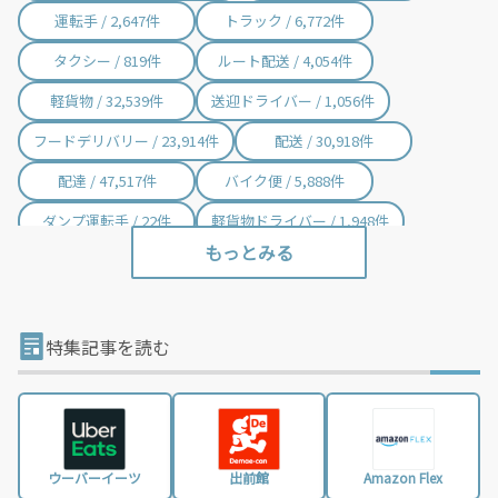
すた丼 / 8件
さわやか / 2件
運転手 / 2,647件
トラック / 6,772件
Amazon Flex ドライバー / 7,988件
タクシーアプリGO / 3件
タクシー / 819件
ルート配送 / 4,054件
アズスタッフ / 6,314件
佐川急便 / 144件
軽貨物 / 32,539件
送迎ドライバー / 1,056件
ロジクエスト / 1,734件
貴順 / 4,423件
フードデリバリー / 23,914件
配送 / 30,918件
シグマロジスティクス / 2件
郵便局 / 355件
配達 / 47,517件
バイク便 / 5,888件
ヤマト運輸 / 462件
プラスワンドライブ / 220件
ダンプ運転手 / 22件
軽貨物ドライバー / 1,948件
ツクイ / 807件
サカイ引越センター / 2件
ワイズ / 42件
コープ / 44件
特集記事を読む
ウーバーイーツ
出前館
Amazon Flex