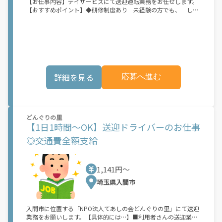
【お仕事内容】デイサービスにて送迎運転業務をお任せします。
【おすすめポイント】◆研修制度あり 未経験の方でも、 しっ
かり業務を覚えられます。◆休暇制度の充実 ライフステージが
変化しても、 安心して働ける環境となってます。たくさんのご
応募をお待ちしております！みちなかの里 練馬旭丘株式会社維
新ネット当社は、練馬区に密着し以来10年以上デイサービスの提
供を行っています。スタッフ同士が協力し合い、ご家族やお子様
の用事でのお休み調整を行っている為、多くの女性職員が活躍中
です◎また、無資格・未経験の方でもお仕事を始めやすい職場環
詳細を見る
応募へ進む
境も整っています。是非一緒に働いてみませんか？たくさんのご
応募をお待ちしております！
どんぐりの里
【1日1時間～OK】送迎ドライバーのお仕事
◎交通費全額支給
1,141円〜
埼玉県入間市
入間市に位置する「NPO法人てあしの会どんぐりの里」にて送迎
業務をお願いします。【具体的には…】■利用者さんの送迎業務