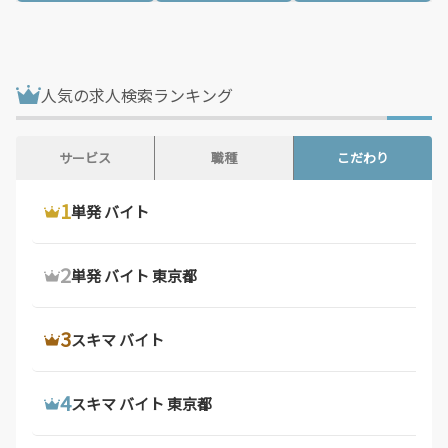
人気の求人検索ランキング
サービス
職種
こだわり
1
1
1
ウーバーイーツ 配達員
ドライバー 求人
単発 バイト
2
2
2
ウーバーイーツ バイト
デリバリー バイト
単発 バイト 東京都
3
3
3
ウーバーイーツ バイト 東京都
軽 貨物 求人
スキマ バイト
4
4
4
ウーバーイーツ 配達員 大阪府
配達 バイト
スキマ バイト 東京都