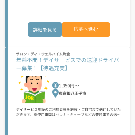
もご興味がございましたらご応募・ご連絡お待ちしております。
株式会社CareNation全国に通常規模・地域密着型デイサービス事
業所を約250を事業所（フランチャイズ含む）を展開しておりま
す。今後も新規出店を計画中！伸び盛りの会社です！経営陣の年
齢も若く新しい発想を柔軟に取り入れている企業です。是非経験
詳細を見る
応募へ進む
に基づくアイデアをどんどん提案下さい！<管理職経験者大歓迎>
介護業界に関わらず営業やマネジメント経験がある方も積極的に
採用をしております。弊社のMGRは現場経験者が多い事が特徴で
すが、異業種経験者の声をとても大事にしています。それは様々
な顧客がいればニーズの数も同じだけあり今まで培ってきた経験
サロン・ディ・ウェルハイム片倉
が必ず運営支援に役立ってきます。<このような方におススメ>・
年齢不問！デイサービスでの送迎ドライバ
キャリアアップに悩んでいる・自身のマネジメント経験を活かし
た業務に就きたい・新たな環境でのチャレンジを検討している・
ー募集！【待遇充実】
以前から介護に興味はあったが現場は不安で踏み出せなった
1,350円〜
東京都八王子市
デイサービス施設のご利用者様を施設・ご自宅まで送迎していた
だきます。※使用車両はセレナ・キューブなどの普通車での送迎
です。