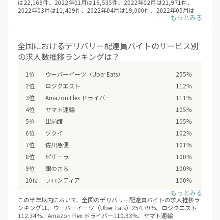
は22,169件、2022年01月は16,535件、2022年02月は21,971件、
2022年03月は11,409件、2022年04月は19,000件、2022年05月は
マクドナルド
1件
16,358件、2022年06月は19,658件、2022年07月は16,965件、2022
ほっともっと
1件
年08月は15,753件、2022年09月は20,385件、2022年10月は15,524
件、2022年11月は17,006件、2022年12月は19,870件、2023年01月
は19,297件、2023年02月は16,035件、2023年03月は22,662件、
全国におけるデリバリー配達員バイトのサービス別
2023年04月は21,085件、2023年05月は40,355件、2023年06月は
の求人数推移ランキングは？
36,013件、2023年07月は31,580件、2023年08月は28,140件、2023
年09月は44,677件、2023年10月は43,434件、2023年11月は57,448
件、2023年12月は61,063件、2024年01月は66,090件、2024年02月
ウーバーイーツ（Uber Eats）
255%
は62,694件、2024年03月は36,650件、2024年04月は27,301件、
ロジクエスト
112%
2024年05月は45,559件、2024年06月は53,975件、2024年07月は
52,152件、2024年08月は58,115件、2024年09月は30,164件、2024
Amazon Flex ドライバー
111%
年10月は24,997件、2024年11月は44,652件、2024年12月は34,843
ヤマト運輸
105%
件、2025年01月は51,912件、2025年02月は65,547件、2025年03月
は81,518件、2025年04月は22,825件、2025年05月は25,230件、
出前館
105%
2025年06月は27,480件、2025年07月は23,262件、2025年08月は
ツクイ
102%
26,576件、2025年09月は83,870件、2025年10月は48,192件、2025
年11月は40,398件、2025年12月は33,988件、2026年01月は52,121
佐川急便
101%
件、2026年02月は89,710件、2026年03月は45,617件、2026年04月
ピザーラ
100%
は46,702件、2026年05月は55,319件、2026年06月は73,842件、
2026年07月は61,896件、2026年08月は56,747件と推移。（※デリ
銀のさら
100%
バリーバイトNAVI調べ /2026年08月）
フロンティア
100%
ニコニコキッチン
100%
この半年以内において、全国のデリバリー配達員バイトの求人推移ラ
和食さと
100%
ンキングは、ウーバーイーツ（Uber Eats）254.79%、ロジクエスト
112.34%、Amazon Flex ドライバー110.93%、ヤマト運輸
ステーキのあさくま
100%