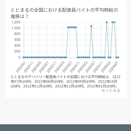
1,350円、すかいらーくグループが1,350円、ヤマト運輸が1,344円、
ロイヤルホスト
1,250円
バーミヤン
100%
ロイヤルホストが1,250円、郵便局が1,239円、ほっともっとが1,220
ととまるの全国における配達員バイトの平均時給の
郵便局
1,239円
円、CoCo壱番屋が1,211円、ロジクエストが1,209円、銀のさらが
ドトール
100%
推移は？
1,208円、ウーバーイーツ（Uber Eats）が1,200円、ステーキのあさ
ほっともっと
1,220円
タイムズカー
100%
くまが1,200円、松屋が1,200円、さわやかが1,176円、佐川急便が
CoCo壱番屋
1,211円
1,167円、ドミノ・ピザが1,166円、ニコニコキッチンが1,166円、松
スープストック
100%
のやが1,157円、ピザーラが1,154円、ヤクルトが1,141円、ツクイが
ロジクエスト
1,209円
ジョリーパスタ
100%
1,119円、和食さとが1,108円、ピザハットが1,107円となっていま
銀のさら
1,208円
す。（※デリバリーバイトNAVI調べ /2026年08月）
サガミ
100%
業務委託型（成果報酬型）のデリバリー配達員バイトでは、エリアや
ウーバーイーツ（Uber Eats）
1,200円
カクヤス
100%
時期によって、報酬増加キャンペーンなどを行なっているため、 登録
ステーキのあさくま
1,200円
後も随時、興味のあるエリアの情報収集をするとよいでしょう。
エニキャリ
100%
松屋
1,200円
エス・ティ・エス
100%
さわやか
1,176円
やよい軒
100%
佐川急便
1,167円
ととまるのデリバリー配達員バイトの全国における平均時給は、2022
はなまるうどん
100%
ドミノ・ピザ
1,166円
年07月は0円、2022年08月は0円、2022年09月は0円、2022年10月
とんかつ濵かつ
100%
は0円、2022年11月は0円、2022年12月は0円、2023年01月は0円、
ニコニコキッチン
1,166円
2023年02月は0円、2023年03月は0円、2023年04月は0円、2023年
ととまる
100%
松のや
1,157円
05月は0円、2023年06月は0円、2023年07月は0円、2023年08月は0
すき家
100%
円、2023年09月は0円、2023年10月は0円、2023年11月は0円、
ピザーラ
1,154円
2023年12月は0円、2024年01月は0円、2024年02月は0円、2024年
すかいらーくグループ
100%
ヤクルト
1,141円
03月は0円、2024年04月は0円、2024年05月は0円、2024年06月は
しゃぶ葉
100%
1,027円、2024年07月は1,027円、2024年08月は1,027円、2024年
ツクイ
1,119円
09月は1,027円、2024年10月は1,027円、2024年11月は0円、2024
さぼてん
100%
和食さと
1,108円
年12月は0円、2025年01月は0円、2025年02月は0円、2025年03月
から好し
100%
は0円、2025年04月は0円、2025年05月は0円、2025年06月は1,065
ピザハット
1,107円