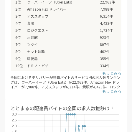
ウーバーイーツ（Uber Eats）
22,963件
Amazon Flex ドライバー
7,988件
アズスタッフ
6,314件
貴順
4,423件
ロジクエスト
1,734件
出前館
923件
ツクイ
807件
ヤマト運輸
462件
郵便局
355件
ドミノ・ピザ
334件
銀のさら
307件
全国におけるデリバリー配達員バイトのサービス別の求人数ランキン
プラスワンドライブ
220件
グは、ウーバーイーツ（Uber Eats）が22,963件、Amazon Flex ドラ
イバーが7,988件、アズスタッフが6,314件、貴順が4,423件、ロジク
佐川急便
144件
エストが1,734件、出前館が923件、ツクイが807件、ヤマト運輸が
ピザーラ
48件
462件、郵便局が355件、ドミノ・ピザが334件、銀のさらが307件、
プラスワンドライブが220件、佐川急便が144件、ピザーラが48件、
コープ
44件
コープが44件、ワイズが42件、ニコニコキッチンが23件、ヤクルト
ととまるの配達員バイトの全国の求人数推移は？
ワイズ
42件
が20件、ピザハットが15件、魚べいが13件、松のやが12件、フロン
ティアが11件、すた丼が8件、和食さとが4件、ワタミの宅食が4件、
ニコニコキッチン
23件
タクシーアプリGOが3件、ステーキのあさくまが3件、さわやかが2
ヤクルト
20件
件、CoCo壱番屋が2件、ガストが2件、シグマロジスティクスが2件、
すかいらーくグループが2件、サカイ引越センターが2件、からやまが
ピザハット
15件