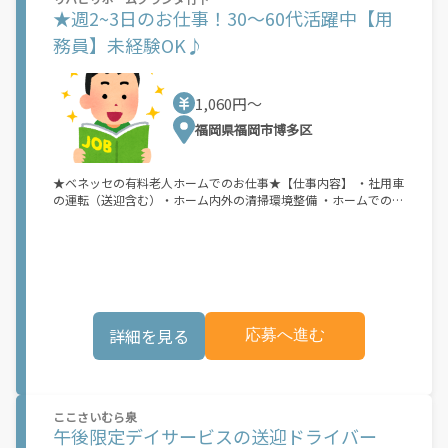
★週2~3日のお仕事！30～60代活躍中【用
務員】未経験OK♪
1,060円〜
福岡県福岡市博多区
★ベネッセの有料老人ホームでのお仕事★【仕事内容】 ・社用車
の運転（送迎含む）・ホーム内外の清掃環境整備 ・ホームでの生
活必需品や備品等の保守・点検・管理・ご近所へのお買い物・庶
務■有料老人ホームでのサポート業務をお願いいたします。■一
つひとつの作業はシンプルなので未経験からでも無理なくスター
トできます！ ■資格は普通自動車免許(AT限定可)のみでOK！分か
らないことは周りのスタッフにすぐ聞けるので安心です！ ■社会
とのつながりを持ち人から感謝されるお仕事です。■Wワーク
OK！（法定労働時間内に限る）
詳細を見る
応募へ進む
ここさいむら泉
午後限定デイサービスの送迎ドライバー