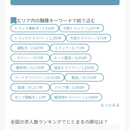
魚べい / 13件
あさくま / 3件
すた丼 / 8件
さわやか / 2件
Amazon Flex ドライバー / 7,988件
エリア内の職種キーワードで絞り込む
タクシーアプリGO / 3件
アズスタッフ / 6,314件
トラック運転手 / 1,910件
大型トラック / 1,697件
佐川急便 / 144件
ロジクエスト / 1,734件
トラックドライバー / 2,290件
大型ドライバー / 873件
貴順 / 4,423件
シグマロジスティクス / 2件
運転手 / 2,647件
トラック / 6,772件
郵便局 / 355件
ヤマト運輸 / 462件
タクシー / 819件
ルート配送 / 4,054件
プラスワンドライブ / 220件
ツクイ / 807件
サカイ引越センター / 2件
ワイズ / 42件
軽貨物 / 32,539件
送迎ドライバー / 1,056件
コープ / 44件
フードデリバリー / 23,914件
配送 / 30,918件
配達 / 47,517件
バイク便 / 5,888件
ダンプ運転手 / 22件
軽貨物ドライバー / 1,948件
全国の求人数ランキングでととまるの順位は？