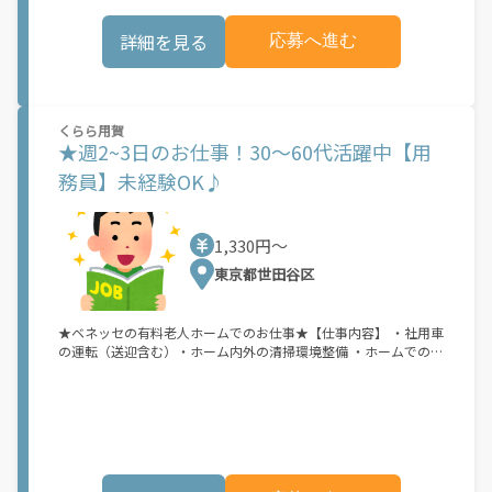
詳細を見る
応募へ進む
くらら用賀
★週2~3日のお仕事！30～60代活躍中【用
務員】未経験OK♪
1,330円〜
東京都世田谷区
★ベネッセの有料老人ホームでのお仕事★【仕事内容】 ・社用車
の運転（送迎含む）・ホーム内外の清掃環境整備 ・ホームでの生
活必需品や備品等の保守・点検・管理・ご近所へのお買い物・庶
務■有料老人ホームでのサポート業務をお願いいたします。■一
つひとつの作業はシンプルなので未経験からでも無理なくスター
トできます！ ■資格は普通自動車免許(AT限定可)のみでOK！分か
らないことは周りのスタッフにすぐ聞けるので安心です！ ■社会
とのつながりを持ち人から感謝されるお仕事です。■Wワーク
OK！（法定労働時間内に限る）