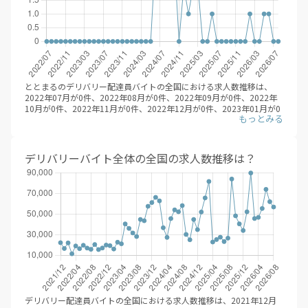
2件、松屋が1件、くら寿司が1件、モスバーガーが1件、ロイヤルホス
魚べい
13件
トが1件、マクドナルドが1件、ほっともっとが1件となっています。
デリバリー配達員バイトで最も効率的に、稼ぐためには、複数のフー
松のや
12件
ドデリバリーサービスに登録することです。時期やエリアごとに、一
フロンティア
11件
番稼げるサービスを選んで、登録することが大事です。
※デリバリーバイトNAVI調べ
すた丼
8件
2026年08月
和食さと
4件
ととまるのデリバリー配達員バイトの全国における求人数推移は、
ワタミの宅食
4件
2022年07月が0件、2022年08月が0件、2022年09月が0件、2022年
10月が0件、2022年11月が0件、2022年12月が0件、2023年01月が0
タクシーアプリGO
3件
件、2023年02月が0件、2023年03月が0件、2023年04月が0件、
ステーキのあさくま
3件
2023年05月が0件、2023年06月が0件、2023年07月が0件、2023年
08月が0件、2023年09月が0件、2023年10月が0件、2023年11月が0
さわやか
2件
件、2023年12月が0件、2024年01月が0件、2024年02月が0件、
デリバリーバイト全体の全国の求人数推移は？
CoCo壱番屋
2件
2024年03月が0件、2024年04月が0件、2024年05月が0件、2024年
06月が3件、2024年07月が3件、2024年08月が3件、2024年09月が3
ガスト
2件
件、2024年10月が3件、2024年11月が0件、2024年12月が2件、
シグマロジスティクス
2件
2025年01月が1件、2025年02月が2件、2025年03月が2件、2025年
04月が0件、2025年05月が0件、2025年06月が1件、2025年07月が0
すかいらーくグループ
2件
件、2025年08月が0件、2025年09月が0件、2025年10月が0件、
サカイ引越センター
2件
2025年11月が0件、2025年12月が0件、2026年01月が0件、2026年
02月が1件、2026年03月が0件、2026年04月が0件、2026年05月が1
からやま
2件
件、2026年06月が1件、2026年07月が0件、2026年08月が0件と推移
松屋
1件
しています。（※デリバリーバイトNAVI調べ /2026年08月）
デリバリー配達員バイトの求人は、エリアごとの募集・稼働人数が決
くら寿司
1件
まっているため、人気エリアから登録が止まっていく傾向がありま
モスバーガー
1件
す。興味のある方は早めに配達員登録にステップに進むとよいでしょ
デリバリー配達員バイトの全国における求人数推移は、2021年12月
う。
ロイヤルホスト
1件