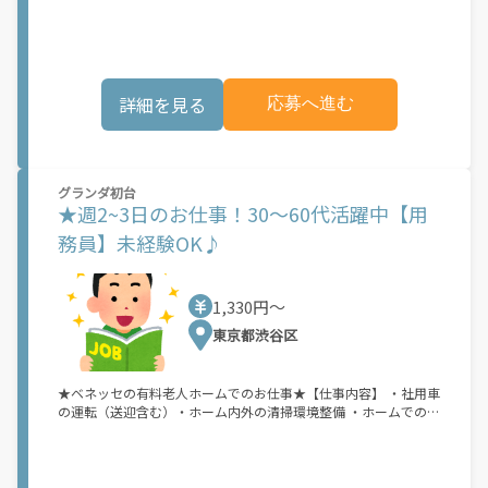
つひとつの作業はシンプルなので未経験からでも無理なくスター
トできます！ ■資格は普通自動車免許(AT限定可)のみでOK！分か
らないことは周りのスタッフにすぐ聞けるので安心です！ ■社会
とのつながりを持ち人から感謝されるお仕事です。■Wワーク
OK！（法定労働時間内に限る）
詳細を見る
応募へ進む
グランダ初台
★週2~3日のお仕事！30～60代活躍中【用
務員】未経験OK♪
1,330円〜
東京都渋谷区
★ベネッセの有料老人ホームでのお仕事★【仕事内容】 ・社用車
の運転（送迎含む）・ホーム内外の清掃環境整備 ・ホームでの生
活必需品や備品等の保守・点検・管理・ご近所へのお買い物・庶
務■有料老人ホームでのサポート業務をお願いいたします。■一
つひとつの作業はシンプルなので未経験からでも無理なくスター
トできます！ ■資格は普通自動車免許(AT限定可)のみでOK！分か