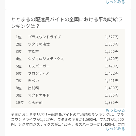
105.24%、出前館104.6%と推移しています。（※デリバリーバイト
松のや
100%
NAVI調べ /2026年08月）
ととまるのデリバリー配達員バイトのランキングは45位（100%）と
サカイ引越センター
100%
なっています。
ととまるの配達員バイトの全国における平均時給ラ
さわやか
100%
ンキングは？
ロイヤルホスト
100%
モスバーガー
100%
プラスワンドライブ
1,527円
ほっともっと
100%
ワタミの宅食
1,500円
餃子の王将
100%
すた丼
1,500円
貴順
100%
シグマロジスティクス
1,420円
柿家すし
100%
モスバーガー
1,420円
松屋
100%
フロンティア
1,402円
星乃珈琲店
100%
魚べい
1,401円
日本総合ビジネス
100%
出前館
1,400円
大阪王将
100%
マクドナルド
1,385円
味の民芸
100%
くら寿司
1,385円
マルエツ
100%
コープ
1,356円
ピザ・ロイヤルハット
100%
全国におけるデリバリー配達員バイトの平均時給ランキングは、プラ
ガスト
1,350円
スワンドライブが1,527円、ワタミの宅食が1,500円、すた丼が1,500
ピザ・リトルパーティー
100%
円、シグマロジスティクスが1,420円、モスバーガーが1,420円、フロ
すかいらーくグループ
1,350円
ピザダーノ
100%
ンティアが1,402円、魚べいが1,401円、出前館が1,400円、マクドナ
ヤマト運輸
1,344円
ルドが1,385円、くら寿司が1,385円、コープが1,356円、ガストが
ピザクック
100%