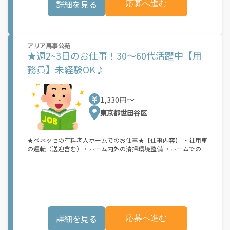
詳細を見る
応募へ進む
アリア馬事公苑
★週2~3日のお仕事！30～60代活躍中【用
務員】未経験OK♪
1,330円〜
東京都世田谷区
★ベネッセの有料老人ホームでのお仕事★【仕事内容】 ・社用車
の運転（送迎含む）・ホーム内外の清掃環境整備 ・ホームでの生
活必需品や備品等の保守・点検・管理・ご近所へのお買い物・庶
務■有料老人ホームでのサポート業務をお願いいたします。■一
つひとつの作業はシンプルなので未経験からでも無理なくスター
トできます！ ■資格は普通自動車免許(AT限定可)のみでOK！分か
らないことは周りのスタッフにすぐ聞けるので安心です！ ■社会
とのつながりを持ち人から感謝されるお仕事です。■Wワーク
OK！（法定労働時間内に限る）
詳細を見る
応募へ進む