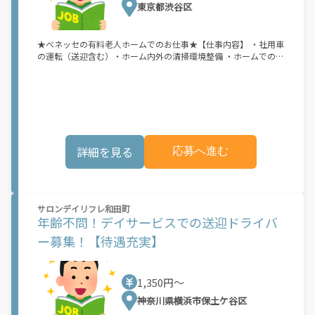
東京都渋谷区
★ベネッセの有料老人ホームでのお仕事★【仕事内容】 ・社用車
の運転（送迎含む）・ホーム内外の清掃環境整備 ・ホームでの生
活必需品や備品等の保守・点検・管理・ご近所へのお買い物・庶
務■有料老人ホームでのサポート業務をお願いいたします。■一
つひとつの作業はシンプルなので未経験からでも無理なくスター
トできます！ ■資格は普通自動車免許(AT限定可)のみでOK！分か
らないことは周りのスタッフにすぐ聞けるので安心です！ ■社会
とのつながりを持ち人から感謝されるお仕事です。■Wワーク
OK！（法定労働時間内に限る）
詳細を見る
応募へ進む
サロンデイリフレ和田町
年齢不問！デイサービスでの送迎ドライバ
ー募集！【待遇充実】
1,350円〜
神奈川県横浜市保土ケ谷区