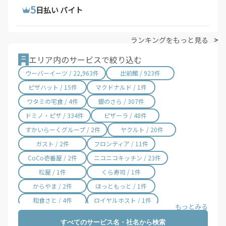
5
5
5
ウーバーイーツ 求人
トラック 運転 手 求人
日払い バイト
ランキングをもっと見る
エリア内のサービスで絞り込む
ウーバーイーツ / 22,963件
出前館 / 923件
ピザハット / 15件
マクドナルド / 1件
ワタミの宅食 / 4件
銀のさら / 307件
ドミノ・ピザ / 334件
ピザーラ / 48件
すかいらーくグループ / 2件
ヤクルト / 20件
ガスト / 2件
フロンティア / 11件
CoCo壱番屋 / 2件
ニコニコキッチン / 23件
松屋 / 1件
くら寿司 / 1件
からやま / 2件
ほっともっと / 1件
和食さと / 4件
ロイヤルホスト / 1件
松のや / 12件
モスバーガー / 1件
すべてのサービス名・社名から検索