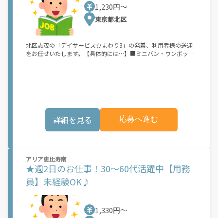
1,230円〜
東京都北区
北区志茂の「デイサービスひまわり3」の発着、利用者様の送迎
をお任せいたします。【具体的には…】■ミニバン・ワンボック
スカーを 運転していただきます。(AT限定可) (利用者1～6名程
度乗車)利用する高齢者の方々の自立支援ができ、社会とのつなが
りを実感しながらお仕事をしていただけます。アピールポイント
当施設は、地域に密着した高齢者介護施設としてサービスを提供
しています。住み慣れた街で高齢者の方・障害のある方が安心し
て暮らし続けていけるようスタッフ一同、一生懸命に取り組んで
います。各部門との連携を適切に行い、きめ細かいサービスを心
詳細を見る
応募へ進む
掛けています。ご利用者様の自立した生活を支える、社会性のあ
るお仕事です。ご応募についてはお気軽にご連絡下さい。面接日
を決めていただき、面接時に応募書類をご持参ください。不採用
時には応募書類は返却いたします。【会社情報】■会社名株式会
社 ひまわりサービス■代表者名代表取締役：横堀 まさ江■設
アリア恵比寿南
立平成8年■資本金3000,000円■事業内容・居宅介護支援事業(ケ
★週2日のお仕事！30～60代活躍中【用務
アプラン作成)・訪問介護事業・通所介護事業・福祉用具貸与・販
売
員】未経験OK♪
1,330円〜