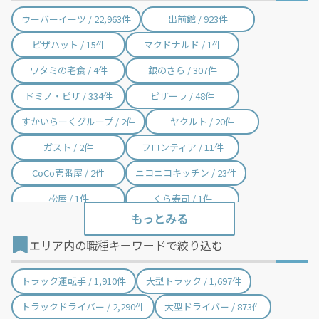
ウーバーイーツ / 22,963件
出前館 / 923件
ピザハット / 15件
マクドナルド / 1件
ワタミの宅食 / 4件
銀のさら / 307件
ドミノ・ピザ / 334件
ピザーラ / 48件
すかいらーくグループ / 2件
ヤクルト / 20件
ガスト / 2件
フロンティア / 11件
CoCo壱番屋 / 2件
ニコニコキッチン / 23件
松屋 / 1件
くら寿司 / 1件
からやま / 2件
ほっともっと / 1件
エリア内の職種キーワードで絞り込む
和食さと / 4件
ロイヤルホスト / 1件
松のや / 12件
モスバーガー / 1件
トラック運転手 / 1,910件
大型トラック / 1,697件
魚べい / 13件
あさくま / 3件
トラックドライバー / 2,290件
大型ドライバー / 873件