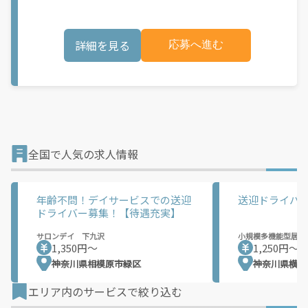
らないことは周りのスタッフにすぐ聞けるので安心です！ ■社会
とのつながりを持ち人から感謝されるお仕事です。■Wワーク
OK！（法定労働時間内に限る）
詳細を見る
応募へ進む
全国で人気の求人情報
年齢不問！デイサービスでの送迎
送迎ドライバ
ドライバー募集！【待遇充実】
サロンデイ 下九沢
小規模多機能型居宅
1,350円〜
1,250円〜
神奈川県相模原市緑区
神奈川県横浜
エリア内のサービスで絞り込む