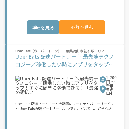
業務を?っていただくプログラムです。働く?時を?由に選び、?分
のペースで報酬を得る、そんな新しい働き?をはじめることがで
きます。 軽バン（軽貨物車）または軽乗用車を所有している方大
歓迎！ 車両をお持ちでない場合は、パートナー企業による車両レ
ンタル・リースサービスも利用できます！ 【Amazon Flexの魅
詳細を見る
応募へ進む
力】 ・少ない荷物量から試すこともでき、すぐ、簡単に始められ
る！ ・稼働する日や時間帯を自分で自由に決められるから、スキ
マ時間でしっかり稼げる！ ・自分の車両で配達できるから、気軽
に稼働できる！ ・自分のペースで無理なくできるから、シニアや
女性も活躍中！ ・髪型や服装も自由だから、自分らしく稼げる！
Uber Eats（ウーバーイーツ） 千葉県流山市 初石駅エリア
【Amazon Flexの始め方】 使用できる車両をお持ちの場合、必要
Uber Eats 配達パートナー ＼最先端テクノ
なものはたったの6つだけです。 1. スマートフォン 2. 運転免許証
3. 黒ナンバー 4. 最新の車検証 5. 銀行口座 6. 就労資格確認書類
ロジー／稼働したい時にアプリをタップ！
（外国籍の方） ご応募いただいた後、登録手続きをご案内しま
すぐに簡単に稼働できる！「最強の週払
す。 登録手続きは、アプリですべて完結できます。 なお、ご自身
の車両でご登録いただく場合、ご登録者様と車両の所有者様は同
1,200
い」
一である必要があります。 【配達業務の流れ】 登録手続きを完
円〜
千葉
了すると、オファー（委託する配達業務）をアプリで確認するこ
県流
とができます。 あとは、3つのステップで稼働するだけです。 1.
山市
オファーを受諾する 2. デリバリーステーションで荷物をピックア
ップし、配達先に届ける 3. 報酬を週払いで受け取る 「時間に縛
Uber Eats 配達パートナー～今話題のフードデリバリーサービス
られたくないけれど、安定した収入がほしい...] 「スキマ時間はあ
～ Uber Eats 配達パートナーはいつでも、どこでも、好きなだけ
るけれど、その時間に稼げる方法がない...」 「新しい業務にチャ
稼働できます！ 「インセンティブはいくら貰える...？！」など 配
レンジしたいけれど、人間関係などが心配...」 そんなお悩み、
達もゲーム感覚で楽しめる最先端のスタイル。 稼働終了もアプリ
Amazon Flexで解決しませんか？ 少しでもご興味がある方は、お
でオフラインになるだけでOK！ 稼働方法 ①アプリでオンライン
気軽にご登録ください！ この募集はAmazonでの雇用ではなく、
になると、飲食店から配達リクエストが届く ②自転車・原付バイ