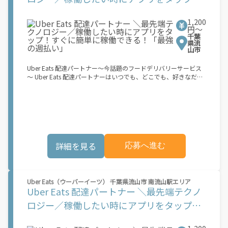
す。 登録手続きは、アプリですべて完結できます。 なお、ご自身
すぐに簡単に稼働できる！「最強の週払
の車両でご登録いただく場合、ご登録者様と車両の所有者様は同
1,200
一である必要があります。 【配達業務の流れ】 登録手続きを完
い」
円〜
了すると、オファー（委託する配達業務）をアプリで確認するこ
千葉
とができます。 あとは、3つのステップで稼働するだけです。 1.
県流
オファーを受諾する 2. デリバリーステーションで荷物をピックア
山市
ップし、配達先に届ける 3. 報酬を週払いで受け取る 「時間に縛
られたくないけれど、安定した収入がほしい...] 「スキマ時間はあ
Uber Eats 配達パートナー～今話題のフードデリバリーサービス
るけれど、その時間に稼げる方法がない...」 「新しい業務にチャ
～ Uber Eats 配達パートナーはいつでも、どこでも、好きなだけ
レンジしたいけれど、人間関係などが心配...」 そんなお悩み、
稼働できます！ 「インセンティブはいくら貰える...？！」など 配
Amazon Flexで解決しませんか？ 少しでもご興味がある方は、お
達もゲーム感覚で楽しめる最先端のスタイル。 稼働終了もアプリ
気軽にご登録ください！ この募集はAmazonでの雇用ではなく、
でオフラインになるだけでOK！ 稼働方法 ①アプリでオンライン
個人事業主の方への業務委託です。稼働時に発生する費用（車両
になると、飲食店から配達リクエストが届く ②自転車・原付バイ
の調達費用、ガソリン代、高速料金、駐車料金その他の業務に要
クなどでお料理を受け取り、配達スタート！ ③注文者にお料理を
する費用など）はすべて自己負担となります。
届けて、アプリで完了ボタンをタップ！ ★配達経験が無くても問
題ありません！ ★自分の自転車・原付バイク(125cc以下)・軽貨
詳細を見る
応募へ進む
物車両でOK！ ★私服でOK！ ＼万がイチという時も安心！事故の
時は安心の傷害補償！／ 必要なのは【自転車】と【スマホ】の
み！ スキマ時間で、誰でもスグに稼げます♪ ★ポイント１ サー
ビスエリア内なら、どこでもあなたがいる場所で稼働できます！
★ポイント２ 時間に縛られず、 スキマ時間がいつでも 好きな時
Uber Eats（ウーバーイーツ） 千葉県流山市 南流山駅エリア
間＝稼ぐ時間に！ 家事や授業、サークル活動など忙しいからこ
Uber Eats 配達パートナー ＼最先端テクノ
そ、空いた時間を有効活用！自分にあったスタイルで稼働できま
ロジー／稼働したい時にアプリをタップ！
す。 「休日に１時間だけ！」 「予定がなくなったから今日稼ぐ
か...！」 時間も場所も自分次第！ 【原付（125cc以下）で配達希
すぐに簡単に稼働できる！「最強の週払
望の場合は】 原付（レンタル車も可）and普通自動車免許をお持