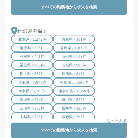
鎌ケ谷市 / 58件
君津市 / 56件
すべての勤務地から求人を検索
富津市 / 32件
浦安市 / 59件
四街道市 / 22件
袖ケ浦市 / 467件
八街市 / 452件
印西市 / 62件
他の県を探す
白井市 / 24件
富里市 / 41件
北海道 / 1,242件
青森県 / 301件
南房総市 / 6件
匝瑳市 / 6件
岩手県 / 336件
宮城県 / 1,032件
香取市 / 14件
山武市 / 7件
秋田県 / 421件
山形県 / 177件
いすみ市 / 19件
大網白里市 / 13件
福島県 / 488件
茨城県 / 980件
酒々井町 / 46件
栄町 / 5件
栃木県 / 567件
群馬県 / 847件
神崎町 / 5件
多古町 / 3件
埼玉県 / 3,848件
千葉県 / 5,567件
東庄町 / 8件
九十九里町 / 2件
東京都 / 8,765件
神奈川県 / 4,550件
芝山町 / 2件
横芝光町 / 3件
新潟県 / 754件
富山県 / 573件
一宮町 / 12件
睦沢町 / 1件
石川県 / 399件
福井県 / 385件
長生村 / 3件
白子町 / 2件
山梨県 / 226件
長野県 / 765件
長柄町 / 1件
長南町 / 2件
岐阜県 / 869件
静岡県 / 2,017件
すべての勤務地から求人を検索
大多喜町 / 16件
御宿町 / 1件
愛知県 / 3,064件
三重県 / 1,009件