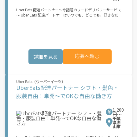
Eats のサービスが開始してからになります。サービス開始日は、
アカウント作成後に配信されるメールをご確認ください。 お支払
Uber Eats 配達パートナー～今話題のフードデリバリーサービス
い条件および手数料が適用されます カスタマーサポート： Uber
～ Uber Eats 配達パートナーはいつでも、どこでも、好きなだけ
Driver アプリ内のヘルプよりお問い合わせください。\"\"\"
稼働できます！ 「インセンティブはいくら貰える...？！」など 配
達もゲーム感覚で楽しめる最先端のスタイル。 稼働終了もアプリ
でオフラインになるだけでOK！ 稼働方法 ①アプリでオンライン
になると、飲食店から配達リクエストが届く ②自転車・原付バイ
クなどでお料理を受け取り、配達スタート！ ③注文者にお料理を
届けて、アプリで完了ボタンをタップ！ ★配達経験が無くても問
題ありません！ ★自分の自転車・原付バイク(125cc以下)・軽貨
詳細を見る
応募へ進む
物車両でOK！ ★私服でOK！ ＼万がイチという時も安心！事故の
時は安心の傷害補償！／ 必要なのは【自転車】と【スマホ】の
み！ スキマ時間で、誰でもスグに稼げます♪ ★ポイント１ サー
ビスエリア内なら、どこでもあなたがいる場所で稼働できます！
★ポイント２ 時間に縛られず、 スキマ時間がいつでも 好きな時
Uber Eats（ウーバーイーツ）
間＝稼ぐ時間に！ 家事や授業、サークル活動など忙しいからこ
UberEats配達パートナー シフト・髪色・
そ、空いた時間を有効活用！自分にあったスタイルで稼働できま
す。 「休日に１時間だけ！」 「予定がなくなったから今日稼ぐ
服装自由！単発～でOKな自由な働き方
か...！」 時間も場所も自分次第！ 【原付（125cc以下）で配達希
望の場合は】 原付（レンタル車も可）and普通自動車免許をお持
ちの人 【軽貨物またはバイク（125cc超）もOKですが、その場合
1,200
は...】 事業用ナンバー（軽自動車の場合は黒ナンバー、バイクの
円〜
千葉
場合は緑ナンバー）が必要になります。 ※稼働できるのは、あな
県流
たの街で Uber Eats のサービスが開始してからになります。サー
山市
ビス開始日は、アカウント作成後に配信されるメールをご確認く
ださい。