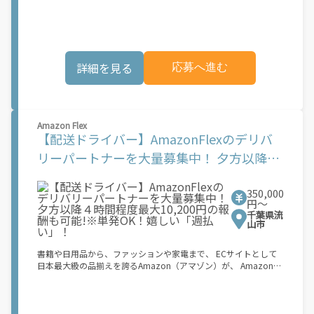
Amazon Flexで解決しませんか？ 少しでもご興味がある方は、お
業務を?っていただくプログラムです。働く?時を?由に選び、?分
気軽にご登録ください！ この募集はAmazonでの雇用ではなく、
のペースで報酬を得る、そんな新しい働き?をはじめることがで
個人事業主の方への業務委託です。稼働時に発生する費用（車両
きます。 軽バン（軽貨物車）または軽乗用車を所有している方大
の調達費用、ガソリン代、高速料金、駐車料金その他の業務に要
歓迎！ 車両をお持ちでない場合は、パートナー企業による車両レ
する費用など）はすべて自己負担となります。
ンタル・リースサービスも利用できます！ 【Amazon Flexの魅
詳細を見る
応募へ進む
力】 ・少ない荷物量から試すこともでき、すぐ、簡単に始められ
る！ ・稼働する日や時間帯を自分で自由に決められるから、スキ
マ時間でしっかり稼げる！ ・自分の車両で配達できるから、気軽
に稼働できる！ ・自分のペースで無理なくできるから、シニアや
女性も活躍中！ ・髪型や服装も自由だから、自分らしく稼げる！
Amazon Flex
【Amazon Flexの始め方】 使用できる車両をお持ちの場合、必要
【配送ドライバー】AmazonFlexのデリバ
なものはたったの6つだけです。 1. スマートフォン 2. 運転免許証
3. 黒ナンバー 4. 最新の車検証 5. 銀行口座 6. 就労資格確認書類
リーパートナーを大量募集中！ 夕方以降４
（外国籍の方） ご応募いただいた後、登録手続きをご案内しま
時間程度最大10,200円の報酬も可能!※単発
す。 登録手続きは、アプリですべて完結できます。 なお、ご自身
の車両でご登録いただく場合、ご登録者様と車両の所有者様は同
350,000
OK！嬉しい「週払い」！
一である必要があります。 【配達業務の流れ】 登録手続きを完
円〜
了すると、オファー（委託する配達業務）をアプリで確認するこ
千葉県流
とができます。 あとは、3つのステップで稼働するだけです。 1.
山市
オファーを受諾する 2. デリバリーステーションで荷物をピックア
ップし、配達先に届ける 3. 報酬を週払いで受け取る 「時間に縛
書籍や日用品から、ファッションや家電まで、 ECサイトとして
られたくないけれど、安定した収入がほしい...] 「スキマ時間はあ
日本最大級の品揃えを誇るAmazon（アマゾン）が、 Amazon
るけれど、その時間に稼げる方法がない...」 「新しい業務にチャ
Flex（アマゾンフレックス）のデリバリーパートナーを募集中！
レンジしたいけれど、人間関係などが心配...」 そんなお悩み、
Amazon Flex (アマゾンフレックス)とは、個?事業主の?々に配達
Amazon Flexで解決しませんか？ 少しでもご興味がある方は、お
業務を?っていただくプログラムです。働く?時を?由に選び、?分
気軽にご登録ください！ この募集はAmazonでの雇用ではなく、
のペースで報酬を得る、そんな新しい働き?をはじめることがで