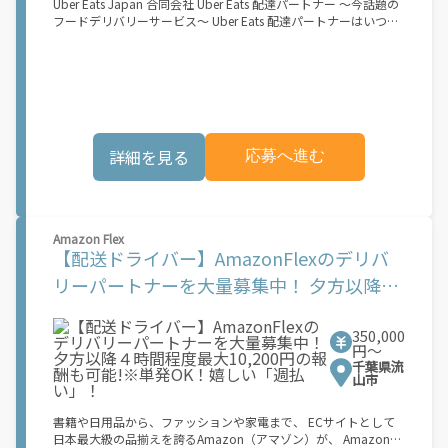
Uber Eats Japan 合同会社 Uber Eats 配達パートナー ～今話題の
い条件および手数料が適用されます カスタマーサポート： Uber
フードデリバリーサービス～ Uber Eats 配達パートナーはいつで
Driver アプリ内のヘルプよりお問い合わせください。\"\"\"
も、どこでも、好きなだけ稼働できます！ 「インセンティブはい
くら貰える...？！」など 配達もゲーム感覚で楽しめる最先端のス
タイル。 稼働終了もアプリでオフラインになるだけでOK！ 稼働
方法 ①アプリでオンラインになると、飲食店から配達リクエスト
が届く ↓ ②自転車・原付バイクなどでお料理を受け取り、配達
スタート！ ↓ ③注文者にお料理を届けて、アプリで完了ボタン
をタップ！ ★配達経験が無くても問題ありません！ ★自分の自
詳細を見る
応募へ進む
転車・原付バイク(125cc以下)・軽貨物車両でOK！ ★私服でOK！
＼万がイチという時も安心！事故の時は安心の傷害補償！／ 必要
なのは【自転車】と【スマホ】のみ！ スキマ時間で、誰でもスグ
に稼げます♪ ★ポイント１ サービスエリア内なら、どこでも\あ
なたがいる場所\"で稼働できます！ ★ポイント２ 時間に縛られ
Amazon Flex
ず、 \"\"スキマ時間\"\"がいつでも 好きな時間＝稼ぐ時間に！ 家
【配送ドライバー】AmazonFlexのデリバ
事や授業、サークル活動など忙しいからこそ、空いた時間を有効
活用！自分にあったスタイルで稼働できます。 「休日に１時間だ
リーパートナーを大量募集中！ 夕方以降４
け…！」 「予定がなくなったから今日稼ぐか...！」 時間も場所も
時間程度最大10,200円の報酬も可能!※単発
自分次第！ 【原付（125cc以下）で配達希望の場合は…】 原付
（レンタル車も可）and普通自動車免許をお持ちの人 【軽貨物ま
350,000
OK！嬉しい「週払い」！
たはバイク（125cc超）もOKですが、その場合は...】 事業用ナン
円〜
バー（軽自動車の場合は黒ナンバー、バイクの場合は緑ナンバ
千葉県流
ー）が必要になります。 ※稼働できるのは、あなたの街で Uber
山市
Eats のサービスが開始してからになります。サービス開始日は、
アカウント作成後に配信されるメールをご確認ください。 お支払
書籍や日用品から、ファッションや家電まで、 ECサイトとして
い条件および手数料が適用されます カスタマーサポート： Uber
日本最大級の品揃えを誇るAmazon（アマゾン）が、 Amazon
Driver アプリ内のヘルプよりお問い合わせください。\"\"\"