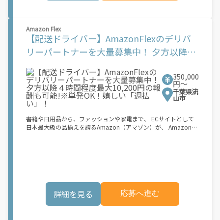
マ時間でしっかり稼げる！ ・自分の車両で配達できるから、気軽
に稼働できる！ ・自分のペースで無理なくできるから、シニアや
女性も活躍中！ ・髪型や服装も自由だから、自分らしく稼げる！
Amazon Flex
【Amazon Flexの始め方】 使用できる車両をお持ちの場合、必要
【配送ドライバー】AmazonFlexのデリバ
なものはたったの6つだけです。 1. スマートフォン 2. 運転免許証
3. 黒ナンバー 4. 最新の車検証 5. 銀行口座 6. 就労資格確認書類
リーパートナーを大量募集中！ 夕方以降４
（外国籍の方） ご応募いただいた後、登録手続きをご案内しま
時間程度最大10,200円の報酬も可能!※単発
す。 登録手続きは、アプリですべて完結できます。 なお、ご自身
の車両でご登録いただく場合、ご登録者様と車両の所有者様は同
350,000
OK！嬉しい「週払い」！
一である必要があります。 【配達業務の流れ】 登録手続きを完
円〜
了すると、オファー（委託する配達業務）をアプリで確認するこ
千葉県流
とができます。 あとは、3つのステップで稼働するだけです。 1.
山市
オファーを受諾する 2. デリバリーステーションで荷物をピックア
ップし、配達先に届ける 3. 報酬を週払いで受け取る 「時間に縛
書籍や日用品から、ファッションや家電まで、 ECサイトとして
られたくないけれど、安定した収入がほしい...] 「スキマ時間はあ
日本最大級の品揃えを誇るAmazon（アマゾン）が、 Amazon
るけれど、その時間に稼げる方法がない...」 「新しい業務にチャ
Flex（アマゾンフレックス）のデリバリーパートナーを募集中！
レンジしたいけれど、人間関係などが心配...」 そんなお悩み、
Amazon Flex (アマゾンフレックス)とは、個?事業主の?々に配達
Amazon Flexで解決しませんか？ 少しでもご興味がある方は、お
業務を?っていただくプログラムです。働く?時を?由に選び、?分
気軽にご登録ください！ この募集はAmazonでの雇用ではなく、
のペースで報酬を得る、そんな新しい働き?をはじめることがで
個人事業主の方への業務委託です。稼働時に発生する費用（車両
きます。 軽バン（軽貨物車）または軽乗用車を所有している方大
の調達費用、ガソリン代、高速料金、駐車料金その他の業務に要
歓迎！ 車両をお持ちでない場合は、パートナー企業による車両レ
する費用など）はすべて自己負担となります。
ンタル・リースサービスも利用できます！ 【Amazon Flexの魅
詳細を見る
応募へ進む
力】 ・少ない荷物量から試すこともでき、すぐ、簡単に始められ
る！ ・稼働する日や時間帯を自分で自由に決められるから、スキ
マ時間でしっかり稼げる！ ・自分の車両で配達できるから、気軽
に稼働できる！ ・自分のペースで無理なくできるから、シニアや