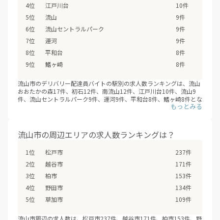
江戸川台
10件
流山
9件
流山セントラルパーク
9件
運河
9件
平和台
8件
鰭ヶ崎
8件
流山市のデリバリー配達員バイトの駅別の求人数ランキングは、流山
おおたかの森17件、初石12件、南流山12件、江戸川台10件、流山9
件、流山セントラルパーク9件、運河9件、平和台8件、鰭ヶ崎8件とな
ります。そのほかデリバリー 配達員バイトの求人 - 流山市のデリバリ
ー配達員バイトの求人は、流山市の全9駅で募集しています。（※デ
リバリーバイトNAVI調べ /2026年08月）
フードデリバリーサービスの配達員登録は、サービスが開始するより
流山市の周辺エリアの求人数ランキングは？
も先に、始まっていることも多いため、興味のあるエリアの配達員募
集の登録情報を小まめにチェックするオススメします。
松戸市
237件
越谷市
171件
柏市
153件
野田市
134件
草加市
109件
流山市周辺の求人数は、松戸市237件、越谷市171件、柏市153件、野