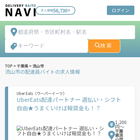
56,730
ログイン
求人情報
件
検 索
TOP
>
千葉県
>
流山市
流山市
の配達員バイトの求人情報
Uber Eats（ウーバーイーツ）
UberEats配達パートナー 週払い・シフト
自由★うまくいけば報奨金も！？
1,200
円〜
千葉
県流
山市