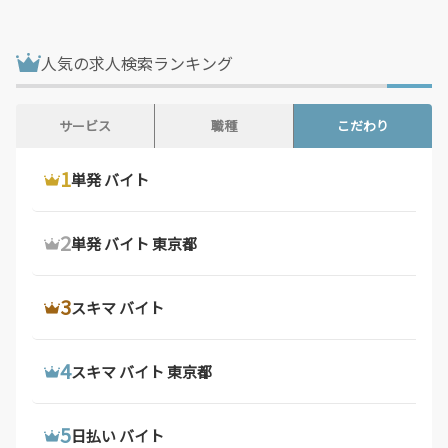
鳥取県 / 187件
島根県 / 199件
岡山県 / 755件
広島県 / 1,478件
人気の求人検索ランキング
山口県 / 360件
徳島県 / 160件
香川県 / 501件
愛媛県 / 436件
サービス
職種
こだわり
高知県 / 389件
福岡県 / 1,695件
1
1
1
ウーバーイーツ 配達員
ドライバー 求人
単発 バイト
佐賀県 / 193件
長崎県 / 395件
熊本県 / 561件
大分県 / 205件
2
2
2
ウーバーイーツ バイト
デリバリー バイト
単発 バイト 東京都
宮崎県 / 315件
鹿児島県 / 496件
沖縄県 / 264件
3
3
3
ウーバーイーツ バイト 東京都
軽 貨物 求人
スキマ バイト
4
4
4
ウーバーイーツ 配達員 大阪府
配達 バイト
スキマ バイト 東京都
5
5
5
ウーバーイーツ 求人
トラック 運転 手 求人
日払い バイト