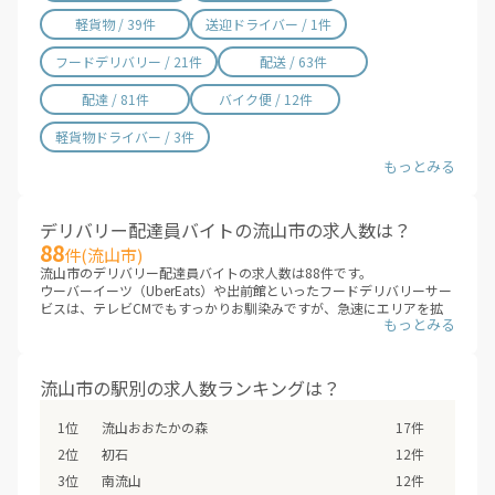
軽貨物 / 39件
送迎ドライバー / 1件
フードデリバリー / 21件
配送 / 63件
配達 / 81件
バイク便 / 12件
軽貨物ドライバー / 3件
デリバリー配達員バイトの流山市の求人数は？
88
件(流山市)
流山市のデリバリー配達員バイトの求人数は88件です。
ウーバーイーツ（UberEats）や出前館といったフードデリバリーサー
ビスは、テレビCMでもすっかりお馴染みですが、急速にエリアを拡
大しています。これまでサービスが提供されていないエリアも、次々
にデリバリー配達員バイトの求人が増えていくことが見こまれていま
す。
流山市のエリアに、新しいデリバリー配達員バイトが追加されていな
流山市の駅別の求人数ランキングは？
いか、ぜひチェックしてみてください。
※デリバリーバイトNAVI調べ
流山おおたかの森
17件
※2026年08月最新
初石
12件
南流山
12件