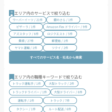
鋸南町 / 3件
滋賀県 / 703件
京都府 / 1,463件
大阪府 / 3,375件
兵庫県 / 2,488件
エリア内のサービスで絞り込む
奈良県 / 634件
和歌山県 / 296件
ウーバーイーツ / 21件
銀のさら / 1件
鳥取県 / 187件
島根県 / 199件
ピザーラ / 1件
Amazon Flex ドライバー / 9件
岡山県 / 755件
広島県 / 1,478件
アズスタッフ / 6件
ロジクエスト / 5件
山口県 / 360件
徳島県 / 160件
貴順 / 27件
郵便局 / 1件
香川県 / 501件
愛媛県 / 436件
ヤマト運輸 / 1件
ツクイ / 2件
高知県 / 389件
福岡県 / 1,695件
すべてのサービス名・社名から検索
佐賀県 / 193件
長崎県 / 395件
熊本県 / 561件
大分県 / 205件
宮崎県 / 315件
鹿児島県 / 496件
エリア内の職種キーワードで絞り込む
沖縄県 / 264件
トラック運転手 / 1件
大型トラック / 2件
トラックドライバー / 1件
大型ドライバー / 6件
運転手 / 1件
トラック / 7件
タクシー / 1件
ルート配送 / 6件