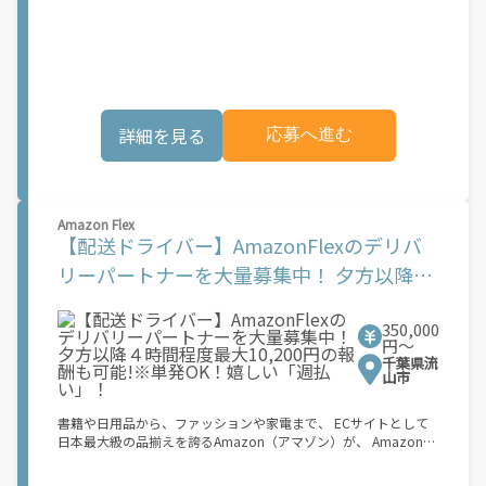
稼働できます！ 「インセンティブはいくら貰える...？！」など 配
供しています。実際に Uber Eats プラットフォームを通じた収益
達もゲーム感覚で楽しめる最先端のスタイル。 稼働終了もアプリ
機会が始まるのは、お客様の地域でサービスが正式に開始された
でオフラインになるだけでOK！ 稼働方法 ①アプリでオンライン
後となります。市場でのサービス開始時期は地域によって異なる
になると、飲食店から配達リクエストが届く ②自転車・原付バイ
可能性があり、事前にご登録いただいた場合でも、必ずしも配達
クなどでお料理を受け取り、配達スタート！ ③注文者にお料理を
リクエストへのアクセスが保証されるわけではありません。
届けて、アプリで完了ボタンをタップ！ ★配達経験が無くても問
\"\"\"\"\"
題ありません！ ★自分の自転車・原付バイク(125cc以下)・軽貨
詳細を見る
応募へ進む
物車両でOK！ ★私服でOK！ ＼万がイチという時も安心！事故の
時は安心の傷害補償！／ 必要なのは【自転車】と【スマホ】の
み！ スキマ時間で、誰でもスグに稼げます♪ ★ポイント１ サー
ビスエリア内なら、どこでもあなたがいる場所で稼働できます！
★ポイント２ 時間に縛られず、 スキマ時間がいつでも 好きな時
Amazon Flex
間＝稼ぐ時間に！ 家事や授業、サークル活動など忙しいからこ
【配送ドライバー】AmazonFlexのデリバ
そ、空いた時間を有効活用！自分にあったスタイルで稼働できま
す。 「休日に１時間だけ！」 「予定がなくなったから今日稼ぐ
リーパートナーを大量募集中！ 夕方以降４
か...！」 時間も場所も自分次第！ 【原付（125cc以下）で配達希
時間程度最大10,200円の報酬も可能!※単発
望の場合は】 原付（レンタル車も可）and普通自動車免許をお持
ちの人 【軽貨物またはバイク（125cc超）もOKですが、その場合
350,000
OK！嬉しい「週払い」！
は...】 事業用ナンバー（軽自動車の場合は黒ナンバー、バイクの
円〜
場合は緑ナンバー）が必要になります。 ※稼働できるのは、あな
千葉県流
たの街で Uber Eats のサービスが開始してからになります。サー
山市
ビス開始日は、アカウント作成後に配信されるメールをご確認く
ださい。
書籍や日用品から、ファッションや家電まで、 ECサイトとして
日本最大級の品揃えを誇るAmazon（アマゾン）が、 Amazon
Flex（アマゾンフレックス）のデリバリーパートナーを募集中！
Amazon Flex (アマゾンフレックス)とは、個?事業主の?々に配達