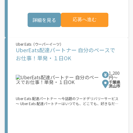
個人事業主の方への業務委託です。稼働時に発生する費用（車両
きます。 軽バン（軽貨物車）または軽乗用車を所有している方大
の調達費用、ガソリン代、高速料金、駐車料金その他の業務に要
歓迎！ 車両をお持ちでない場合は、パートナー企業による車両レ
する費用など）はすべて自己負担となります。
ンタル・リースサービスも利用できます！ 【Amazon Flexの魅
詳細を見る
応募へ進む
力】 ・少ない荷物量から試すこともでき、すぐ、簡単に始められ
る！ ・稼働する日や時間帯を自分で自由に決められるから、スキ
マ時間でしっかり稼げる！ ・自分の車両で配達できるから、気軽
に稼働できる！ ・自分のペースで無理なくできるから、シニアや
女性も活躍中！ ・髪型や服装も自由だから、自分らしく稼げる！
Uber Eats（ウーバーイーツ）
【Amazon Flexの始め方】 使用できる車両をお持ちの場合、必要
UberEats配達パートナー 自分のペースで
なものはたったの6つだけです。 1. スマートフォン 2. 運転免許証
3. 黒ナンバー 4. 最新の車検証 5. 銀行口座 6. 就労資格確認書類
お仕事！単発・１日OK
（外国籍の方） ご応募いただいた後、登録手続きをご案内しま
す。 登録手続きは、アプリですべて完結できます。 なお、ご自身
の車両でご登録いただく場合、ご登録者様と車両の所有者様は同
1,200
一である必要があります。 【配達業務の流れ】 登録手続きを完
円〜
了すると、オファー（委託する配達業務）をアプリで確認するこ
千葉県
とができます。 あとは、3つのステップで稼働するだけです。 1.
流山市
オファーを受諾する 2. デリバリーステーションで荷物をピックア
ップし、配達先に届ける 3. 報酬を週払いで受け取る 「時間に縛
Uber Eats 配達パートナー ～今話題のフードデリバリーサービス
られたくないけれど、安定した収入がほしい...] 「スキマ時間はあ
～ Uber Eats 配達パートナーはいつでも、どこでも、好きなだけ
るけれど、その時間に稼げる方法がない...」 「新しい業務にチャ
稼働できます！ 「インセンティブはいくら貰える...？！」など 配
レンジしたいけれど、人間関係などが心配...」 そんなお悩み、
達もゲーム感覚で楽しめる最先端のスタイル。 稼働終了もアプリ
Amazon Flexで解決しませんか？ 少しでもご興味がある方は、お
でオフラインになるだけでOK！ 稼働方法 ①アプリでオンライン
気軽にご登録ください！ この募集はAmazonでの雇用ではなく、
になると、飲食店から配達リクエストが届く ↓ ②自転車・原付
個人事業主の方への業務委託です。稼働時に発生する費用（車両
バイクなどでお料理を受け取り、配達スタート！ ↓ ③注文者に
の調達費用、ガソリン代、高速料金、駐車料金その他の業務に要