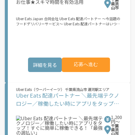
場合は緑ナンバー）が必要になります。 ※稼働できるのは、あな
県流
たの街で Uber Eats のサービスが開始してからになります。サー
山市
ビス開始日は、アカウント作成後に配信されるメールをご確認く
ださい。
Uber Eats Japan 合同会社 Uber Eats 配達パートナー ～今話題の
フードデリバリーサービス～ Uber Eats 配達パートナーはいつで
も、どこでも、好きなだけ稼働できます！ 「インセンティブはい
くら貰える...？！」など 配達もゲーム感覚で楽しめる最先端のス
タイル。 稼働終了もアプリでオフラインになるだけでOK！ 稼働
方法 ①アプリでオンラインになると、飲食店から配達リクエスト
が届く ↓ ②自転車・原付バイクなどでお料理を受け取り、配達
スタート！ ↓ ③注文者にお料理を届けて、アプリで完了ボタン
をタップ！ ★配達経験が無くても問題ありません！ ★自分の自
詳細を見る
応募へ進む
転車・原付バイク(125cc以下)・軽貨物車両でOK！ ★私服でOK！
＼万がイチという時も安心！事故の時は安心の傷害補償！／ 必要
なのは【自転車】と【スマホ】のみ！ スキマ時間で、誰でもスグ
に稼げます♪ ★ポイント１ サービスエリア内なら、どこでも\あ
なたがいる場所\"で稼働できます！ ★ポイント２ 時間に縛られ
Uber Eats（ウーバーイーツ） 千葉県流山市 運河駅エリア
ず、 \"\"スキマ時間\"\"がいつでも 好きな時間＝稼ぐ時間に！ 家
Uber Eats 配達パートナー ＼最先端テクノ
事や授業、サークル活動など忙しいからこそ、空いた時間を有効
活用！自分にあったスタイルで稼働できます。 「休日に１時間だ
ロジー／稼働したい時にアプリをタップ！
け…！」 「予定がなくなったから今日稼ぐか...！」 時間も場所も
すぐに簡単に稼働できる！「最強の週払
自分次第！ 【原付（125cc以下）で配達希望の場合は…】 原付
（レンタル車も可）and普通自動車免許をお持ちの人 【軽貨物ま
1,200
い」
たはバイク（125cc超）もOKですが、その場合は...】 事業用ナン
円〜
千葉
バー（軽自動車の場合は黒ナンバー、バイクの場合は緑ナンバ
県流
ー）が必要になります。 ※稼働できるのは、あなたの街で Uber
山市