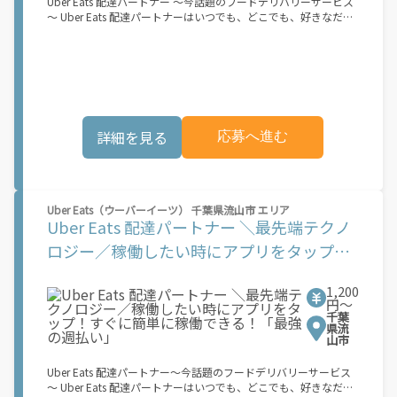
Uber Eats 配達パートナー ～今話題のフードデリバリーサービス
～ Uber Eats 配達パートナーはいつでも、どこでも、好きなだけ
稼働できます！ 「インセンティブはいくら貰える...？！」など 配
達もゲーム感覚で楽しめる最先端のスタイル。 稼働終了もアプリ
でオフラインになるだけでOK！ 稼働方法 ①アプリでオンライン
になると、飲食店から配達リクエストが届く ↓ ②自転車・原付
バイクなどでお料理を受け取り、配達スタート！ ↓ ③注文者に
お料理を届けて、アプリで完了ボタンをタップ！ ★配達経験が無
くても問題ありません！ ★自分の自転車・原付バイク(125cc以
詳細を見る
応募へ進む
下)・軽貨物車両でOK！ ★私服でOK！ ＼万がイチという時も安
心！事故の時は安心の傷害補償！／ 必要なのは【自転車】と【ス
マホ】のみ！ スキマ時間で、誰でもスグに稼げます♪ ★ポイン
ト１ サービスエリア内なら、どこでも\あなたがいる場所\"で稼
働できます！ ★ポイント２ 時間に縛られず、 \"\"スキマ時間
Uber Eats（ウーバーイーツ） 千葉県流山市 エリア
\"\"がいつでも 好きな時間＝稼ぐ時間に！ 家事や授業、サークル
Uber Eats 配達パートナー ＼最先端テクノ
活動など忙しいからこそ、空いた時間を有効活用！自分にあった
スタイルで稼働できます。 「休日に１時間だけ…！」 「予定がな
ロジー／稼働したい時にアプリをタップ！
くなったから今日稼ぐか...！」 時間も場所も自分次第！ 【原付
すぐに簡単に稼働できる！「最強の週払
（125cc以下）で配達希望の場合は…】 原付（レンタル車も可）
and普通自動車免許をお持ちの人 【軽貨物またはバイク（125cc
1,200
い」
超）もOKですが、その場合は...】 事業用ナンバー（軽自動車の場
円〜
千葉
合は黒ナンバー、バイクの場合は緑ナンバー）が必要になりま
県流
す。 ※稼働できるのは、あなたの街で Uber Eats のサービスが開
山市
始してからになります。サービス開始日は、アカウント作成後に
配信されるメールをご確認ください。 \"\"Uber Eats は一部の都
Uber Eats 配達パートナー～今話題のフードデリバリーサービス
市でのサービス開始に向けた準備を進めており、現在、配達パー
～ Uber Eats 配達パートナーはいつでも、どこでも、好きなだけ
トナー希望者に対してプラットフォームへの事前登録の機会を提