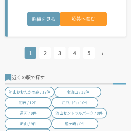
個人事業主の方への業務委託です。稼働時に発生する費用（車両
クなどでお料理を受け取り、配達スタート！ ③注文者にお料理を
の調達費用、ガソリン代、高速料金、駐車料金その他の業務に要
届けて、アプリで完了ボタンをタップ！ ★配達経験が無くても問
する費用など）はすべて自己負担となります。
題ありません！ ★自分の自転車・原付バイク(125cc以下)・軽貨
詳細を見る
応募へ進む
物車両でOK！ ★私服でOK！ ＼万がイチという時も安心！事故の
時は安心の傷害補償！／ 必要なのは【自転車】と【スマホ】の
み！ スキマ時間で、誰でもスグに稼げます♪ ★ポイント１ サー
ビスエリア内なら、どこでもあなたがいる場所で稼働できます！
★ポイント２ 時間に縛られず、 スキマ時間がいつでも 好きな時
間＝稼ぐ時間に！ 家事や授業、サークル活動など忙しいからこ
そ、空いた時間を有効活用！自分にあったスタイルで稼働できま
1
2
3
4
5
›
す。 「休日に１時間だけ！」 「予定がなくなったから今日稼ぐ
か...！」 時間も場所も自分次第！ 【原付（125cc以下）で配達希
望の場合は】 原付（レンタル車も可）and普通自動車免許をお持
ちの人 【軽貨物またはバイク（125cc超）もOKですが、その場合
は...】 事業用ナンバー（軽自動車の場合は黒ナンバー、バイクの
近くの駅で探す
場合は緑ナンバー）が必要になります。 ※稼働できるのは、あな
たの街で Uber Eats のサービスが開始してからになります。サー
ビス開始日は、アカウント作成後に配信されるメールをご確認く
流山おおたかの森 / 17件
南流山 / 12件
ださい。
初石 / 12件
江戸川台 / 10件
運河 / 9件
流山セントラルパーク / 9件
流山 / 9件
鰭ヶ崎 / 8件