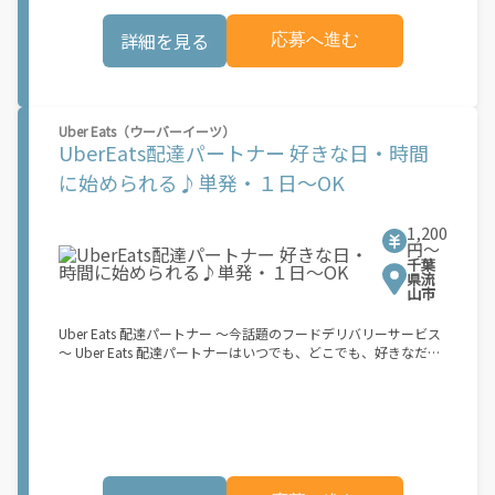
お料理を届けて、アプリで完了ボタンをタップ！ ★配達経験が無
する費用など）はすべて自己負担となります。
くても問題ありません！ ★自分の自転車・原付バイク(125cc以
詳細を見る
応募へ進む
下)・軽貨物車両でOK！ ★私服でOK！ ＼万がイチという時も安
心！事故の時は安心の傷害補償！／ 必要なのは【自転車】と【ス
マホ】のみ！ スキマ時間で、誰でもスグに稼げます♪ ★ポイン
ト１ サービスエリア内なら、どこでも\あなたがいる場所\"で稼
働できます！ ★ポイント２ 時間に縛られず、 \"\"スキマ時間
Uber Eats（ウーバーイーツ）
\"\"がいつでも 好きな時間＝稼ぐ時間に！ 家事や授業、サークル
UberEats配達パートナー 好きな日・時間
活動など忙しいからこそ、空いた時間を有効活用！自分にあった
スタイルで稼働できます。 「休日に１時間だけ…！」 「予定がな
に始められる♪単発・１日～OK
くなったから今日稼ぐか...！」 時間も場所も自分次第！ 【原付
（125cc以下）で配達希望の場合は…】 原付（レンタル車も可）
and普通自動車免許をお持ちの人 【軽貨物またはバイク（125cc
1,200
超）もOKですが、その場合は...】 事業用ナンバー（軽自動車の場
円〜
千葉
合は黒ナンバー、バイクの場合は緑ナンバー）が必要になりま
県流
す。 ※稼働できるのは、あなたの街で Uber Eats のサービスが開
山市
始してからになります。サービス開始日は、アカウント作成後に
配信されるメールをご確認ください。 \"\"Uber Eats は一部の都
Uber Eats 配達パートナー ～今話題のフードデリバリーサービス
市でのサービス開始に向けた準備を進めており、現在、配達パー
～ Uber Eats 配達パートナーはいつでも、どこでも、好きなだけ
トナー希望者に対してプラットフォームへの事前登録の機会を提
稼働できます！ 「インセンティブはいくら貰える...？！」など 配
供しています。実際に Uber Eats プラットフォームを通じた収益
達もゲーム感覚で楽しめる最先端のスタイル。 稼働終了もアプリ
機会が始まるのは、お客様の地域でサービスが正式に開始された
でオフラインになるだけでOK！ 稼働方法 ①アプリでオンライン
後となります。市場でのサービス開始時期は地域によって異なる
になると、飲食店から配達リクエストが届く ↓ ②自転車・原付
可能性があり、事前にご登録いただいた場合でも、必ずしも配達
バイクなどでお料理を受け取り、配達スタート！ ↓ ③注文者に
リクエストへのアクセスが保証されるわけではありません。
お料理を届けて、アプリで完了ボタンをタップ！ ★配達経験が無
\"\"\"\"\"
くても問題ありません！ ★自分の自転車・原付バイク(125cc以