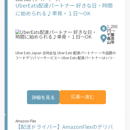
ず、 \"\"スキマ時間\"\"がいつでも 好きな時間＝稼ぐ時間に！ 家
UberEats配達パートナー 好きな日・時間
事や授業、サークル活動など忙しいからこそ、空いた時間を有効
活用！自分にあったスタイルで稼働できます。 「休日に１時間だ
に始められる♪単発・１日～OK
け…！」 「予定がなくなったから今日稼ぐか...！」 時間も場所も
自分次第！ 【原付（125cc以下）で配達希望の場合は…】 原付
（レンタル車も可）and普通自動車免許をお持ちの人 【軽貨物ま
1,200
たはバイク（125cc超）もOKですが、その場合は...】 事業用ナン
円〜
千葉
バー（軽自動車の場合は黒ナンバー、バイクの場合は緑ナンバ
県流
ー）が必要になります。 ※稼働できるのは、あなたの街で Uber
山市
Eats のサービスが開始してからになります。サービス開始日は、
アカウント作成後に配信されるメールをご確認ください。 お支払
Uber Eats Japan 合同会社 Uber Eats 配達パートナー ～今話題の
い条件および手数料が適用されます カスタマーサポート： Uber
フードデリバリーサービス～ Uber Eats 配達パートナーはいつで
Driver アプリ内のヘルプよりお問い合わせください。\"\"\"
も、どこでも、好きなだけ稼働できます！ 「インセンティブはい
くら貰える...？！」など 配達もゲーム感覚で楽しめる最先端のス
タイル。 稼働終了もアプリでオフラインになるだけでOK！ 稼働
方法 ①アプリでオンラインになると、飲食店から配達リクエスト
が届く ↓ ②自転車・原付バイクなどでお料理を受け取り、配達
スタート！ ↓ ③注文者にお料理を届けて、アプリで完了ボタン
をタップ！ ★配達経験が無くても問題ありません！ ★自分の自
詳細を見る
応募へ進む
転車・原付バイク(125cc以下)・軽貨物車両でOK！ ★私服でOK！
＼万がイチという時も安心！事故の時は安心の傷害補償！／ 必要
なのは【自転車】と【スマホ】のみ！ スキマ時間で、誰でもスグ
に稼げます♪ ★ポイント１ サービスエリア内なら、どこでも\あ
なたがいる場所\"で稼働できます！ ★ポイント２ 時間に縛られ
Amazon Flex
ず、 \"\"スキマ時間\"\"がいつでも 好きな時間＝稼ぐ時間に！ 家
【配送ドライバー】AmazonFlexのデリバ
事や授業、サークル活動など忙しいからこそ、空いた時間を有効