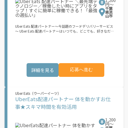
1,200
い」
ちの人 【軽貨物またはバイク（125cc超）もOKですが、その場合
円〜
は...】 事業用ナンバー（軽自動車の場合は黒ナンバー、バイクの
千葉
県流
場合は緑ナンバー）が必要になります。 ※稼働できるのは、あな
山市
たの街で Uber Eats のサービスが開始してからになります。サー
ビス開始日は、アカウント作成後に配信されるメールをご確認く
Uber Eats 配達パートナー～今話題のフードデリバリーサービス
ださい。
～ Uber Eats 配達パートナーはいつでも、どこでも、好きなだけ
稼働できます！ 「インセンティブはいくら貰える...？！」など 配
達もゲーム感覚で楽しめる最先端のスタイル。 稼働終了もアプリ
でオフラインになるだけでOK！ 稼働方法 ①アプリでオンライン
になると、飲食店から配達リクエストが届く ②自転車・原付バイ
クなどでお料理を受け取り、配達スタート！ ③注文者にお料理を
届けて、アプリで完了ボタンをタップ！ ★配達経験が無くても問
題ありません！ ★自分の自転車・原付バイク(125cc以下)・軽貨
詳細を見る
応募へ進む
物車両でOK！ ★私服でOK！ ＼万がイチという時も安心！事故の
時は安心の傷害補償！／ 必要なのは【自転車】と【スマホ】の
み！ スキマ時間で、誰でもスグに稼げます♪ ★ポイント１ サー
ビスエリア内なら、どこでもあなたがいる場所で稼働できます！
★ポイント２ 時間に縛られず、 スキマ時間がいつでも 好きな時
Uber Eats（ウーバーイーツ）
間＝稼ぐ時間に！ 家事や授業、サークル活動など忙しいからこ
UberEats配達パートナー 体を動かすお仕
そ、空いた時間を有効活用！自分にあったスタイルで稼働できま
す。 「休日に１時間だけ！」 「予定がなくなったから今日稼ぐ
事★スキマ時間を有効活用
か...！」 時間も場所も自分次第！ 【原付（125cc以下）で配達希
望の場合は】 原付（レンタル車も可）and普通自動車免許をお持
ちの人 【軽貨物またはバイク（125cc超）もOKですが、その場合
1,200
は...】 事業用ナンバー（軽自動車の場合は黒ナンバー、バイクの
円〜
千葉