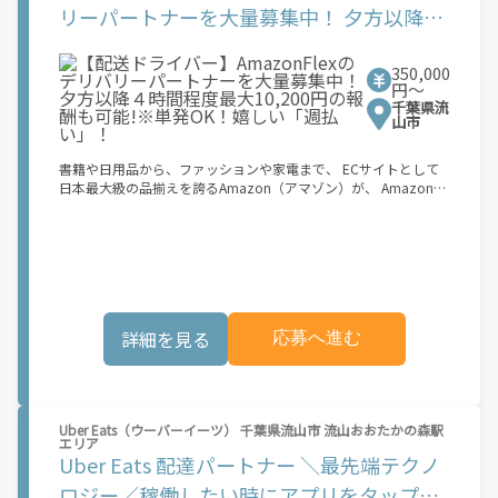
活用！自分にあったスタイルで稼働できます。 「休日に１時間だ
リーパートナーを大量募集中！ 夕方以降４
け…！」 「予定がなくなったから今日稼ぐか...！」 時間も場所も
時間程度最大10,200円の報酬も可能!※単発
自分次第！ 【原付（125cc以下）で配達希望の場合は…】 原付
（レンタル車も可）and普通自動車免許をお持ちの人 【軽貨物ま
350,000
OK！嬉しい「週払い」！
たはバイク（125cc超）もOKですが、その場合は...】 事業用ナン
円〜
バー（軽自動車の場合は黒ナンバー、バイクの場合は緑ナンバ
千葉県流
ー）が必要になります。 ※稼働できるのは、あなたの街で Uber
山市
Eats のサービスが開始してからになります。サービス開始日は、
アカウント作成後に配信されるメールをご確認ください。 お支払
書籍や日用品から、ファッションや家電まで、 ECサイトとして
い条件および手数料が適用されます カスタマーサポート： Uber
日本最大級の品揃えを誇るAmazon（アマゾン）が、 Amazon
Driver アプリ内のヘルプよりお問い合わせください。\"\"\"
Flex（アマゾンフレックス）のデリバリーパートナーを募集中！
Amazon Flex (アマゾンフレックス)とは、個?事業主の?々に配達
業務を?っていただくプログラムです。働く?時を?由に選び、?分
のペースで報酬を得る、そんな新しい働き?をはじめることがで
きます。 軽バン（軽貨物車）または軽乗用車を所有している方大
歓迎！ 車両をお持ちでない場合は、パートナー企業による車両レ
ンタル・リースサービスも利用できます！ 【Amazon Flexの魅
詳細を見る
応募へ進む
力】 ・少ない荷物量から試すこともでき、すぐ、簡単に始められ
る！ ・稼働する日や時間帯を自分で自由に決められるから、スキ
マ時間でしっかり稼げる！ ・自分の車両で配達できるから、気軽
に稼働できる！ ・自分のペースで無理なくできるから、シニアや
女性も活躍中！ ・髪型や服装も自由だから、自分らしく稼げる！
Uber Eats（ウーバーイーツ） 千葉県流山市 流山おおたかの森駅
【Amazon Flexの始め方】 使用できる車両をお持ちの場合、必要
エリア
なものはたったの6つだけです。 1. スマートフォン 2. 運転免許証
Uber Eats 配達パートナー ＼最先端テクノ
3. 黒ナンバー 4. 最新の車検証 5. 銀行口座 6. 就労資格確認書類
（外国籍の方） ご応募いただいた後、登録手続きをご案内しま
ロジー／稼働したい時にアプリをタップ！