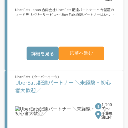
Uber Eats Japan 合同会社 Uber Eats 配達パートナー ～今話題の
フードデリバリーサービス～ Uber Eats 配達パートナーはいつで
も、どこでも、好きなだけ稼働できます！ 「インセンティブはい
くら貰える...？！」など 配達もゲーム感覚で楽しめる最先端のス
タイル。 稼働終了もアプリでオフラインになるだけでOK！ 稼働
方法 ①アプリでオンラインになると、飲食店から配達リクエスト
が届く ↓ ②自転車・原付バイクなどでお料理を受け取り、配達
スタート！ ↓ ③注文者にお料理を届けて、アプリで完了ボタン
をタップ！ ★配達経験が無くても問題ありません！ ★自分の自
詳細を見る
応募へ進む
転車・原付バイク(125cc以下)・軽貨物車両でOK！ ★私服でOK！
＼万がイチという時も安心！事故の時は安心の傷害補償！／ 必要
なのは【自転車】と【スマホ】のみ！ スキマ時間で、誰でもスグ
に稼げます♪ ★ポイント１ サービスエリア内なら、どこでも\あ
なたがいる場所\"で稼働できます！ ★ポイント２ 時間に縛られ
Uber Eats（ウーバーイーツ）
ず、 \"\"スキマ時間\"\"がいつでも 好きな時間＝稼ぐ時間に！ 家
UberEats配達パートナー ＼未経験・初心
事や授業、サークル活動など忙しいからこそ、空いた時間を有効
活用！自分にあったスタイルで稼働できます。 「休日に１時間だ
者大歓迎／
け…！」 「予定がなくなったから今日稼ぐか...！」 時間も場所も
自分次第！ 【原付（125cc以下）で配達希望の場合は…】 原付
（レンタル車も可）and普通自動車免許をお持ちの人 【軽貨物ま
1,200
たはバイク（125cc超）もOKですが、その場合は...】 事業用ナン
円〜
バー（軽自動車の場合は黒ナンバー、バイクの場合は緑ナンバ
千葉県
ー）が必要になります。 ※稼働できるのは、あなたの街で Uber
流山市
Eats のサービスが開始してからになります。サービス開始日は、
アカウント作成後に配信されるメールをご確認ください。 お支払