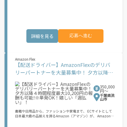
Flex（アマゾンフレックス）のデリバリーパートナーを募集中！
Amazon Flex (アマゾンフレックス)とは、個?事業主の?々に配達
業務を?っていただくプログラムです。働く?時を?由に選び、?分
のペースで報酬を得る、そんな新しい働き?をはじめることがで
きます。 軽バン（軽貨物車）または軽乗用車を所有している方大
歓迎！ 車両をお持ちでない場合は、パートナー企業による車両レ
ンタル・リースサービスも利用できます！ 【Amazon Flexの魅
詳細を見る
応募へ進む
力】 ・少ない荷物量から試すこともでき、すぐ、簡単に始められ
る！ ・稼働する日や時間帯を自分で自由に決められるから、スキ
マ時間でしっかり稼げる！ ・自分の車両で配達できるから、気軽
に稼働できる！ ・自分のペースで無理なくできるから、シニアや
女性も活躍中！ ・髪型や服装も自由だから、自分らしく稼げる！
Amazon Flex
【Amazon Flexの始め方】 使用できる車両をお持ちの場合、必要
【配送ドライバー】AmazonFlexのデリバ
なものはたったの6つだけです。 1. スマートフォン 2. 運転免許証
3. 黒ナンバー 4. 最新の車検証 5. 銀行口座 6. 就労資格確認書類
リーパートナーを大量募集中！ 夕方以降４
（外国籍の方） ご応募いただいた後、登録手続きをご案内しま
時間程度最大10,200円の報酬も可能!※単発
す。 登録手続きは、アプリですべて完結できます。 なお、ご自身
の車両でご登録いただく場合、ご登録者様と車両の所有者様は同
350,000
OK！嬉しい「週払い」！
一である必要があります。 【配達業務の流れ】 登録手続きを完
円〜
了すると、オファー（委託する配達業務）をアプリで確認するこ
千葉県流
とができます。 あとは、3つのステップで稼働するだけです。 1.
山市
オファーを受諾する 2. デリバリーステーションで荷物をピックア
ップし、配達先に届ける 3. 報酬を週払いで受け取る 「時間に縛
書籍や日用品から、ファッションや家電まで、 ECサイトとして
られたくないけれど、安定した収入がほしい...] 「スキマ時間はあ
日本最大級の品揃えを誇るAmazon（アマゾン）が、 Amazon
るけれど、その時間に稼げる方法がない...」 「新しい業務にチャ
Flex（アマゾンフレックス）のデリバリーパートナーを募集中！
レンジしたいけれど、人間関係などが心配...」 そんなお悩み、
Amazon Flex (アマゾンフレックス)とは、個?事業主の?々に配達