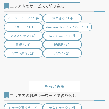
エリア内のサービスで絞り込む
我孫子市 / 56件
鴨川市 / 10件
鎌ケ谷市 / 58件
君津市 / 56件
ウーバーイーツ / 21件
銀のさら / 1件
富津市 / 32件
浦安市 / 59件
ピザーラ / 1件
Amazon Flex ドライバー / 9件
四街道市 / 22件
袖ケ浦市 / 467件
アズスタッフ / 6件
ロジクエスト / 5件
八街市 / 452件
印西市 / 62件
貴順 / 27件
郵便局 / 1件
白井市 / 24件
富里市 / 41件
ヤマト運輸 / 1件
ツクイ / 2件
南房総市 / 6件
匝瑳市 / 6件
香取市 / 14件
山武市 / 7件
いすみ市 / 19件
大網白里市 / 13件
酒々井町 / 46件
栄町 / 5件
エリア内の職種キーワードで絞り込む
神崎町 / 5件
多古町 / 3件
東庄町 / 8件
九十九里町 / 2件
トラック運転手 / 1件
大型トラック / 2件