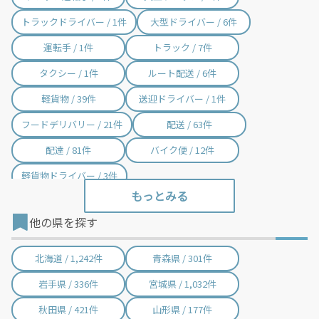
芝山町 / 2件
横芝光町 / 3件
トラックドライバー / 1件
大型ドライバー / 6件
一宮町 / 12件
睦沢町 / 1件
運転手 / 1件
トラック / 7件
長生村 / 3件
白子町 / 2件
タクシー / 1件
ルート配送 / 6件
長柄町 / 1件
長南町 / 2件
軽貨物 / 39件
送迎ドライバー / 1件
大多喜町 / 16件
御宿町 / 1件
フードデリバリー / 21件
配送 / 63件
鋸南町 / 3件
配達 / 81件
バイク便 / 12件
軽貨物ドライバー / 3件
他の県を探す
北海道 / 1,242件
青森県 / 301件
岩手県 / 336件
宮城県 / 1,032件
秋田県 / 421件
山形県 / 177件