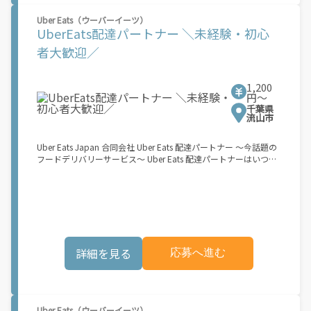
女性も活躍中！ ・髪型や服装も自由だから、自分らしく稼げる！
Uber Eats（ウーバーイーツ）
【Amazon Flexの始め方】 使用できる車両をお持ちの場合、必要
UberEats配達パートナー ＼未経験・初心
なものはたったの6つだけです。 1. スマートフォン 2. 運転免許証
3. 黒ナンバー 4. 最新の車検証 5. 銀行口座 6. 就労資格確認書類
者大歓迎／
（外国籍の方） ご応募いただいた後、登録手続きをご案内しま
す。 登録手続きは、アプリですべて完結できます。 なお、ご自身
の車両でご登録いただく場合、ご登録者様と車両の所有者様は同
1,200
一である必要があります。 【配達業務の流れ】 登録手続きを完
円〜
了すると、オファー（委託する配達業務）をアプリで確認するこ
千葉県
とができます。 あとは、3つのステップで稼働するだけです。 1.
流山市
オファーを受諾する 2. デリバリーステーションで荷物をピックア
ップし、配達先に届ける 3. 報酬を週払いで受け取る 「時間に縛
Uber Eats Japan 合同会社 Uber Eats 配達パートナー ～今話題の
られたくないけれど、安定した収入がほしい...] 「スキマ時間はあ
フードデリバリーサービス～ Uber Eats 配達パートナーはいつで
るけれど、その時間に稼げる方法がない...」 「新しい業務にチャ
も、どこでも、好きなだけ稼働できます！ 「インセンティブはい
レンジしたいけれど、人間関係などが心配...」 そんなお悩み、
くら貰える...？！」など 配達もゲーム感覚で楽しめる最先端のス
Amazon Flexで解決しませんか？ 少しでもご興味がある方は、お
タイル。 稼働終了もアプリでオフラインになるだけでOK！ 稼働
気軽にご登録ください！ この募集はAmazonでの雇用ではなく、
方法 ①アプリでオンラインになると、飲食店から配達リクエスト
個人事業主の方への業務委託です。稼働時に発生する費用（車両
が届く ↓ ②自転車・原付バイクなどでお料理を受け取り、配達
の調達費用、ガソリン代、高速料金、駐車料金その他の業務に要
スタート！ ↓ ③注文者にお料理を届けて、アプリで完了ボタン
する費用など）はすべて自己負担となります。
をタップ！ ★配達経験が無くても問題ありません！ ★自分の自
詳細を見る
応募へ進む
転車・原付バイク(125cc以下)・軽貨物車両でOK！ ★私服でOK！
＼万がイチという時も安心！事故の時は安心の傷害補償！／ 必要
なのは【自転車】と【スマホ】のみ！ スキマ時間で、誰でもスグ
に稼げます♪ ★ポイント１ サービスエリア内なら、どこでも\あ
なたがいる場所\"で稼働できます！ ★ポイント２ 時間に縛られ
Uber Eats（ウーバーイーツ）