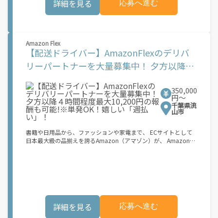
詳細を見る
応募へ進む
下)・軽貨物車両でOK！ ★私服でOK！ ＼万がイチという時も安
心！事故の時は安心の傷害補償！／ 必要なのは【自転車】と【ス
マホ】のみ！ スキマ時間で、誰でもスグに稼げます♪ ★ポイン
ト１ サービスエリア内なら、どこでも\あなたがいる場所\"で稼
働できます！ ★ポイント２ 時間に縛られず、 \"\"スキマ時間
Amazon Flex
\"\"がいつでも 好きな時間＝稼ぐ時間に！ 家事や授業、サークル
【配送ドライバー】AmazonFlexのデリバ
活動など忙しいからこそ、空いた時間を有効活用！自分にあった
スタイルで稼働できます。 「休日に１時間だけ…！」 「予定がな
リーパートナーを大量募集中！ 夕方以降４
くなったから今日稼ぐか...！」 時間も場所も自分次第！ 【原付
時間程度最大10,200円の報酬も可能!※単発
（125cc以下）で配達希望の場合は…】 原付（レンタル車も可）
and普通自動車免許をお持ちの人 【軽貨物またはバイク（125cc
350,000
OK！嬉しい「週払い」！
超）もOKですが、その場合は...】 事業用ナンバー（軽自動車の場
円〜
合は黒ナンバー、バイクの場合は緑ナンバー）が必要になりま
千葉県流
す。 ※稼働できるのは、あなたの街で Uber Eats のサービスが開
山市
始してからになります。サービス開始日は、アカウント作成後に
配信されるメールをご確認ください。 \"\"Uber Eats は一部の都
書籍や日用品から、ファッションや家電まで、 ECサイトとして
市でのサービス開始に向けた準備を進めており、現在、配達パー
日本最大級の品揃えを誇るAmazon（アマゾン）が、 Amazon
トナー希望者に対してプラットフォームへの事前登録の機会を提
Flex（アマゾンフレックス）のデリバリーパートナーを募集中！
供しています。実際に Uber Eats プラットフォームを通じた収益
Amazon Flex (アマゾンフレックス)とは、個?事業主の?々に配達
機会が始まるのは、お客様の地域でサービスが正式に開始された
業務を?っていただくプログラムです。働く?時を?由に選び、?分
後となります。市場でのサービス開始時期は地域によって異なる
のペースで報酬を得る、そんな新しい働き?をはじめることがで
可能性があり、事前にご登録いただいた場合でも、必ずしも配達
きます。 軽バン（軽貨物車）または軽乗用車を所有している方大
リクエストへのアクセスが保証されるわけではありません。
歓迎！ 車両をお持ちでない場合は、パートナー企業による車両レ
\"\"\"\"\"
ンタル・リースサービスも利用できます！ 【Amazon Flexの魅
詳細を見る
応募へ進む
力】 ・少ない荷物量から試すこともでき、すぐ、簡単に始められ
る！ ・稼働する日や時間帯を自分で自由に決められるから、スキ