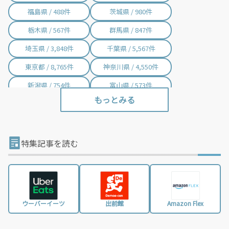
福島県 / 488件
茨城県 / 980件
栃木県 / 567件
群馬県 / 847件
埼玉県 / 3,848件
千葉県 / 5,567件
東京都 / 8,765件
神奈川県 / 4,550件
新潟県 / 754件
富山県 / 573件
石川県 / 399件
福井県 / 385件
山梨県 / 226件
長野県 / 765件
岐阜県 / 869件
静岡県 / 2,017件
特集記事を読む
愛知県 / 3,064件
三重県 / 1,009件
滋賀県 / 703件
京都府 / 1,463件
大阪府 / 3,375件
兵庫県 / 2,488件
ウーバーイーツ
出前館
Amazon Flex
奈良県 / 634件
和歌山県 / 296件