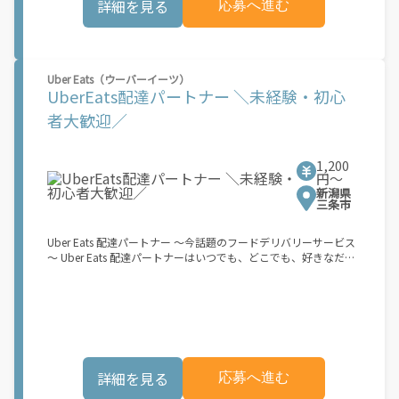
詳細を見る
応募へ進む
下)・軽貨物車両でOK！ ★私服でOK！ ＼万がイチという時も安
心！事故の時は安心の傷害補償！／ 必要なのは【自転車】と【ス
マホ】のみ！ スキマ時間で、誰でもスグに稼げます♪ ★ポイン
ト１ サービスエリア内なら、どこでも\"あなたがいる場所\"で稼
働できます！ ★ポイント２ 時間に縛られず、 \"スキマ時間\"がい
Uber Eats（ウーバーイーツ）
つでも 好きな時間＝稼ぐ時間に！ 家事や授業、サークル活動な
UberEats配達パートナー ＼未経験・初心
ど忙しいからこそ、空いた時間を有効活用！自分にあったスタイ
ルで稼働できます。 「休日に１時間だけ…！」 「予定がなくなっ
者大歓迎／
たから今日稼ぐか...！」 時間も場所も自分次第！ 【原付（125cc
以下）で配達希望の場合は…】 原付（レンタル車も可）and普通
自動車免許をお持ちの人 【軽貨物またはバイク（125cc超）もOK
1,200
ですが、その場合は...】 事業用ナンバー（軽自動車の場合は黒ナ
円〜
ンバー、バイクの場合は緑ナンバー）が必要になります。 ※稼働
新潟県
できるのは、あなたの街で Uber Eats のサービスが開始してから
三条市
になります。サービス開始日は、アカウント作成後に配信される
メールをご確認ください。 \"Uber Eats は一部の都市でのサービ
Uber Eats 配達パートナー ～今話題のフードデリバリーサービス
ス開始に向けた準備を進めており、現在、配達パートナー希望者
～ Uber Eats 配達パートナーはいつでも、どこでも、好きなだけ
に対してプラットフォームへの事前登録の機会を提供していま
稼働できます！ 「インセンティブはいくら貰える...？！」など 配
す。実際に Uber Eats プラットフォームを通じた収益機会が始ま
達もゲーム感覚で楽しめる最先端のスタイル。 稼働終了もアプリ
るのは、お客様の地域でサービスが正式に開始された後となりま
でオフラインになるだけでOK！ 稼働方法 ①アプリでオンライン
す。市場でのサービス開始時期は地域によって異なる可能性があ
になると、飲食店から配達リクエストが届く ↓ ②自転車・原付
り、事前にご登録いただいた場合でも、必ずしも配達リクエスト
バイクなどでお料理を受け取り、配達スタート！ ↓ ③注文者に
へのアクセスが保証されるわけではありません。\"
お料理を届けて、アプリで完了ボタンをタップ！ ★配達経験が無
くても問題ありません！ ★自分の自転車・原付バイク(125cc以
詳細を見る
応募へ進む
下)・軽貨物車両でOK！ ★私服でOK！ ＼万がイチという時も安
心！事故の時は安心の傷害補償！／ 必要なのは【自転車】と【ス