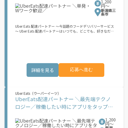
1,200
ですが、その場合は...】 事業用ナンバー（軽自動車の場合は黒ナ
円〜
ンバー、バイクの場合は緑ナンバー）が必要になります。 ※稼働
新潟県三
できるのは、あなたの街で Uber Eats のサービスが開始してから
条市
になります。サービス開始日は、アカウント作成後に配信される
メールをご確認ください。 \"Uber Eats は一部の都市でのサービ
Uber Eats 配達パートナー ～今話題のフードデリバリーサービス
ス開始に向けた準備を進めており、現在、配達パートナー希望者
～ Uber Eats 配達パートナーはいつでも、どこでも、好きなだけ
に対してプラットフォームへの事前登録の機会を提供していま
稼働できます！ 「インセンティブはいくら貰える...？！」など 配
す。実際に Uber Eats プラットフォームを通じた収益機会が始ま
達もゲーム感覚で楽しめる最先端のスタイル。 稼働終了もアプリ
るのは、お客様の地域でサービスが正式に開始された後となりま
でオフラインになるだけでOK！ 稼働方法 ①アプリでオンライン
す。市場でのサービス開始時期は地域によって異なる可能性があ
になると、飲食店から配達リクエストが届く ↓ ②自転車・原付
り、事前にご登録いただいた場合でも、必ずしも配達リクエスト
バイクなどでお料理を受け取り、配達スタート！ ↓ ③注文者に
へのアクセスが保証されるわけではありません。\"
お料理を届けて、アプリで完了ボタンをタップ！ ★配達経験が無
くても問題ありません！ ★自分の自転車・原付バイク(125cc以
詳細を見る
応募へ進む
下)・軽貨物車両でOK！ ★私服でOK！ ＼万がイチという時も安
心！事故の時は安心の傷害補償！／ 必要なのは【自転車】と【ス
マホ】のみ！ スキマ時間で、誰でもスグに稼げます♪ ★ポイン
ト１ サービスエリア内なら、どこでも\"あなたがいる場所\"で稼
働できます！ ★ポイント２ 時間に縛られず、 \"スキマ時間\"がい
Uber Eats（ウーバーイーツ）
つでも 好きな時間＝稼ぐ時間に！ 家事や授業、サークル活動な
UberEats配達パートナー ＼最先端テクノ
ど忙しいからこそ、空いた時間を有効活用！自分にあったスタイ
ルで稼働できます。 「休日に１時間だけ…！」 「予定がなくなっ
ロジー／稼働したい時にアプリをタップ！
たから今日稼ぐか...！」 時間も場所も自分次第！ 【原付（125cc
すぐに簡単に稼働できる！「最強の週払
以下）で配達希望の場合は…】 原付（レンタル車も可）and普通
自動車免許をお持ちの人 【軽貨物またはバイク（125cc超）もOK
1,200
い」
ですが、その場合は...】 事業用ナンバー（軽自動車の場合は黒ナ
円〜
新潟