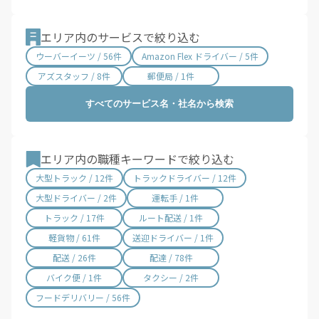
滋賀県 / 657件
京都府 / 1,464件
大阪府 / 3,370件
兵庫県 / 2,496件
エリア内のサービスで絞り込む
奈良県 / 626件
和歌山県 / 296件
ウーバーイーツ / 56件
Amazon Flex ドライバー / 5件
鳥取県 / 187件
島根県 / 199件
アズスタッフ / 8件
郵便局 / 1件
岡山県 / 755件
広島県 / 1,480件
すべてのサービス名・社名から検索
山口県 / 361件
徳島県 / 161件
香川県 / 502件
愛媛県 / 437件
高知県 / 389件
福岡県 / 1,692件
エリア内の職種キーワードで絞り込む
佐賀県 / 193件
長崎県 / 395件
大型トラック / 12件
トラックドライバー / 12件
熊本県 / 561件
大分県 / 201件
大型ドライバー / 2件
運転手 / 1件
宮崎県 / 315件
鹿児島県 / 495件
トラック / 17件
ルート配送 / 1件
沖縄県 / 284件
軽貨物 / 61件
送迎ドライバー / 1件
配送 / 26件
配達 / 78件
バイク便 / 1件
タクシー / 2件
フードデリバリー / 56件