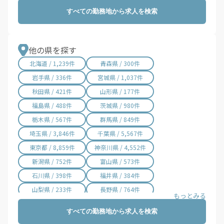
弥彦村 / 4件
田上町 / 2件
すべての勤務地から求人を検索
阿賀町 / 7件
出雲崎町 / 2件
湯沢町 / 6件
津南町 / 8件
刈羽村 / 2件
関川村 / 4件
他の県を探す
粟島浦村 / 1件
北海道 / 1,239件
青森県 / 300件
岩手県 / 336件
宮城県 / 1,037件
秋田県 / 421件
山形県 / 177件
福島県 / 488件
茨城県 / 980件
栃木県 / 567件
群馬県 / 849件
埼玉県 / 3,846件
千葉県 / 5,567件
東京都 / 8,859件
神奈川県 / 4,552件
新潟県 / 752件
富山県 / 573件
石川県 / 398件
福井県 / 384件
山梨県 / 233件
長野県 / 764件
岐阜県 / 854件
静岡県 / 2,014件
すべての勤務地から求人を検索
愛知県 / 3,055件
三重県 / 1,001件