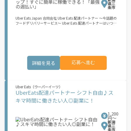
ンバー、バイクの場合は緑ナンバー）が必要になります。 ※稼働
県三
できるのは、あなたの街で Uber Eats のサービスが開始してから
条市
になります。サービス開始日は、アカウント作成後に配信される
メールをご確認ください。 \"Uber Eats は一部の都市でのサービ
Uber Eats Japan 合同会社 Uber Eats 配達パートナー ～今話題の
ス開始に向けた準備を進めており、現在、配達パートナー希望者
フードデリバリーサービス～ Uber Eats 配達パートナーはいつで
に対してプラットフォームへの事前登録の機会を提供していま
も、どこでも、好きなだけ稼働できます！ 「インセンティブはい
す。実際に Uber Eats プラットフォームを通じた収益機会が始ま
くら貰える...？！」など 配達もゲーム感覚で楽しめる最先端のス
るのは、お客様の地域でサービスが正式に開始された後となりま
タイル。 稼働終了もアプリでオフラインになるだけでOK！ 稼働
す。市場でのサービス開始時期は地域によって異なる可能性があ
方法 ①アプリでオンラインになると、飲食店から配達リクエスト
り、事前にご登録いただいた場合でも、必ずしも配達リクエスト
が届く ↓ ②自転車・原付バイクなどでお料理を受け取り、配達
へのアクセスが保証されるわけではありません。\"
スタート！ ↓ ③注文者にお料理を届けて、アプリで完了ボタン
をタップ！ ★配達経験が無くても問題ありません！ ★自分の自
詳細を見る
応募へ進む
転車・原付バイク(125cc以下)・軽貨物車両でOK！ ★私服でOK！
＼万がイチという時も安心！事故の時は安心の傷害補償！／ 必要
なのは【自転車】と【スマホ】のみ！ スキマ時間で、誰でもスグ
に稼げます♪ ★ポイント１ サービスエリア内なら、どこでも\あ
なたがいる場所\"で稼働できます！ ★ポイント２ 時間に縛られ
Uber Eats（ウーバーイーツ）
ず、 \"\"スキマ時間\"\"がいつでも 好きな時間＝稼ぐ時間に！ 家
UberEats配達パートナー シフト自由♪ス
事や授業、サークル活動など忙しいからこそ、空いた時間を有効
活用！自分にあったスタイルで稼働できます。 「休日に１時間だ
キマ時間に働きたい人◎副業に！
け…！」 「予定がなくなったから今日稼ぐか...！」 時間も場所も
自分次第！ 【原付（125cc以下）で配達希望の場合は…】 原付
（レンタル車も可）and普通自動車免許をお持ちの人 【軽貨物ま
1,200
たはバイク（125cc超）もOKですが、その場合は...】 事業用ナン
円〜
新潟
バー（軽自動車の場合は黒ナンバー、バイクの場合は緑ナンバ
県三
ー）が必要になります。 ※稼働できるのは、あなたの街で Uber
条市