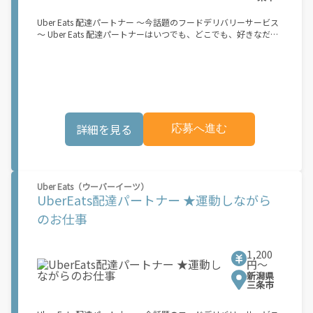
Eats のサービスが開始してからになります。サービス開始日は、
アカウント作成後に配信されるメールをご確認ください。 お支払
Uber Eats 配達パートナー ～今話題のフードデリバリーサービス
い条件および手数料が適用されます カスタマーサポート： Uber
～ Uber Eats 配達パートナーはいつでも、どこでも、好きなだけ
Driver アプリ内のヘルプよりお問い合わせください。\"\"\"
稼働できます！ 「インセンティブはいくら貰える...？！」など 配
達もゲーム感覚で楽しめる最先端のスタイル。 稼働終了もアプリ
でオフラインになるだけでOK！ 稼働方法 ①アプリでオンライン
になると、飲食店から配達リクエストが届く ↓ ②自転車・原付
バイクなどでお料理を受け取り、配達スタート！ ↓ ③注文者に
お料理を届けて、アプリで完了ボタンをタップ！ ★配達経験が無
くても問題ありません！ ★自分の自転車・原付バイク(125cc以
詳細を見る
応募へ進む
下)・軽貨物車両でOK！ ★私服でOK！ ＼万がイチという時も安
心！事故の時は安心の傷害補償！／ 必要なのは【自転車】と【ス
マホ】のみ！ スキマ時間で、誰でもスグに稼げます♪ ★ポイン
ト１ サービスエリア内なら、どこでも\"あなたがいる場所\"で稼
働できます！ ★ポイント２ 時間に縛られず、 \"スキマ時間\"がい
Uber Eats（ウーバーイーツ）
つでも 好きな時間＝稼ぐ時間に！ 家事や授業、サークル活動な
UberEats配達パートナー ★運動しながら
ど忙しいからこそ、空いた時間を有効活用！自分にあったスタイ
ルで稼働できます。 「休日に１時間だけ…！」 「予定がなくなっ
のお仕事
たから今日稼ぐか...！」 時間も場所も自分次第！ 【原付（125cc
以下）で配達希望の場合は…】 原付（レンタル車も可）and普通
自動車免許をお持ちの人 【軽貨物またはバイク（125cc超）もOK
1,200
ですが、その場合は...】 事業用ナンバー（軽自動車の場合は黒ナ
円〜
ンバー、バイクの場合は緑ナンバー）が必要になります。 ※稼働
新潟県
できるのは、あなたの街で Uber Eats のサービスが開始してから
三条市
になります。サービス開始日は、アカウント作成後に配信される
メールをご確認ください。 \"Uber Eats は一部の都市でのサービ