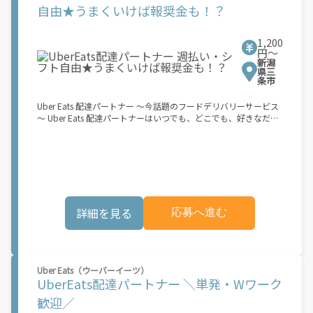
ルで稼働できます。 「休日に１時間だけ…！」 「予定がなくなっ
自由★うまくいけば報奨金も！？
たから今日稼ぐか...！」 時間も場所も自分次第！ 【原付（125cc
以下）で配達希望の場合は…】 原付（レンタル車も可）and普通
自動車免許をお持ちの人 【軽貨物またはバイク（125cc超）もOK
1,200
ですが、その場合は...】 事業用ナンバー（軽自動車の場合は黒ナ
円〜
新潟
ンバー、バイクの場合は緑ナンバー）が必要になります。 ※稼働
県三
できるのは、あなたの街で Uber Eats のサービスが開始してから
条市
になります。サービス開始日は、アカウント作成後に配信される
メールをご確認ください。 \"Uber Eats は一部の都市でのサービ
Uber Eats 配達パートナー ～今話題のフードデリバリーサービス
ス開始に向けた準備を進めており、現在、配達パートナー希望者
～ Uber Eats 配達パートナーはいつでも、どこでも、好きなだけ
に対してプラットフォームへの事前登録の機会を提供していま
稼働できます！ 「インセンティブはいくら貰える...？！」など 配
す。実際に Uber Eats プラットフォームを通じた収益機会が始ま
達もゲーム感覚で楽しめる最先端のスタイル。 稼働終了もアプリ
るのは、お客様の地域でサービスが正式に開始された後となりま
でオフラインになるだけでOK！ 稼働方法 ①アプリでオンライン
す。市場でのサービス開始時期は地域によって異なる可能性があ
になると、飲食店から配達リクエストが届く ↓ ②自転車・原付
り、事前にご登録いただいた場合でも、必ずしも配達リクエスト
バイクなどでお料理を受け取り、配達スタート！ ↓ ③注文者に
へのアクセスが保証されるわけではありません。\"
お料理を届けて、アプリで完了ボタンをタップ！ ★配達経験が無
くても問題ありません！ ★自分の自転車・原付バイク(125cc以
詳細を見る
応募へ進む
下)・軽貨物車両でOK！ ★私服でOK！ ＼万がイチという時も安
心！事故の時は安心の傷害補償！／ 必要なのは【自転車】と【ス
マホ】のみ！ スキマ時間で、誰でもスグに稼げます♪ ★ポイン
ト１ サービスエリア内なら、どこでも\"あなたがいる場所\"で稼
働できます！ ★ポイント２ 時間に縛られず、 \"スキマ時間\"がい
Uber Eats（ウーバーイーツ）
つでも 好きな時間＝稼ぐ時間に！ 家事や授業、サークル活動な
UberEats配達パートナー ＼単発・Wワーク
ど忙しいからこそ、空いた時間を有効活用！自分にあったスタイ
ルで稼働できます。 「休日に１時間だけ…！」 「予定がなくなっ
歓迎／
たから今日稼ぐか...！」 時間も場所も自分次第！ 【原付（125cc