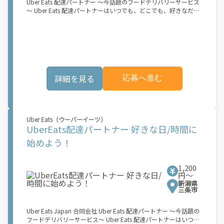
Uber Eats 配達パートナー ～今話題のフードデリバリーサービス
ス開始に向けた準備を進めており、現在、配達パートナー希望者
～ Uber Eats 配達パートナーはいつでも、どこでも、好きなだけ
に対してプラットフォームへの事前登録の機会を提供していま
稼働できます！ 「インセンティブはいくら貰える...？！」など 配
す。実際に Uber Eats プラットフォームを通じた収益機会が始ま
達もゲーム感覚で楽しめる最先端のスタイル。 稼働終了もアプリ
るのは、お客様の地域でサービスが正式に開始された後となりま
でオフラインになるだけでOK！ 稼働方法 ①アプリでオンライン
す。市場でのサービス開始時期は地域によって異なる可能性があ
になると、飲食店から配達リクエストが届く ↓ ②自転車・原付
り、事前にご登録いただいた場合でも、必ずしも配達リクエスト
バイクなどでお料理を受け取り、配達スタート！ ↓ ③注文者に
へのアクセスが保証されるわけではありません。\"
お料理を届けて、アプリで完了ボタンをタップ！ ★配達経験が無
くても問題ありません！ ★自分の自転車・原付バイク(125cc以
詳細を見る
応募へ進む
下)・軽貨物車両でOK！ ★私服でOK！ ＼万がイチという時も安
心！事故の時は安心の傷害補償！／ 必要なのは【自転車】と【ス
マホ】のみ！ スキマ時間で、誰でもスグに稼げます♪ ★ポイン
ト１ サービスエリア内なら、どこでも\"あなたがいる場所\"で稼
働できます！ ★ポイント２ 時間に縛られず、 \"スキマ時間\"がい
Uber Eats（ウーバーイーツ）
つでも 好きな時間＝稼ぐ時間に！ 家事や授業、サークル活動な
UberEats配達パートナー 好きな日/時間に
ど忙しいからこそ、空いた時間を有効活用！自分にあったスタイ
ルで稼働できます。 「休日に１時間だけ…！」 「予定がなくなっ
始めよう！
たから今日稼ぐか...！」 時間も場所も自分次第！ 【原付（125cc
以下）で配達希望の場合は…】 原付（レンタル車も可）and普通
自動車免許をお持ちの人 【軽貨物またはバイク（125cc超）もOK
1,200
ですが、その場合は...】 事業用ナンバー（軽自動車の場合は黒ナ
円〜
ンバー、バイクの場合は緑ナンバー）が必要になります。 ※稼働
新潟県
できるのは、あなたの街で Uber Eats のサービスが開始してから
三条市
になります。サービス開始日は、アカウント作成後に配信される
メールをご確認ください。 \"Uber Eats は一部の都市でのサービ
Uber Eats Japan 合同会社 Uber Eats 配達パートナー ～今話題の
ス開始に向けた準備を進めており、現在、配達パートナー希望者
フードデリバリーサービス～ Uber Eats 配達パートナーはいつで
に対してプラットフォームへの事前登録の機会を提供していま