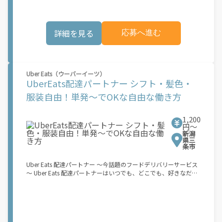
り、事前にご登録いただいた場合でも、必ずしも配達リクエスト
バイクなどでお料理を受け取り、配達スタート！ ↓ ③注文者に
へのアクセスが保証されるわけではありません。\"
お料理を届けて、アプリで完了ボタンをタップ！ ★配達経験が無
くても問題ありません！ ★自分の自転車・原付バイク(125cc以
詳細を見る
応募へ進む
下)・軽貨物車両でOK！ ★私服でOK！ ＼万がイチという時も安
心！事故の時は安心の傷害補償！／ 必要なのは【自転車】と【ス
マホ】のみ！ スキマ時間で、誰でもスグに稼げます♪ ★ポイン
ト１ サービスエリア内なら、どこでも\"あなたがいる場所\"で稼
働できます！ ★ポイント２ 時間に縛られず、 \"スキマ時間\"がい
Uber Eats（ウーバーイーツ）
つでも 好きな時間＝稼ぐ時間に！ 家事や授業、サークル活動な
UberEats配達パートナー シフト・髪色・
ど忙しいからこそ、空いた時間を有効活用！自分にあったスタイ
ルで稼働できます。 「休日に１時間だけ…！」 「予定がなくなっ
服装自由！単発～でOKな自由な働き方
たから今日稼ぐか...！」 時間も場所も自分次第！ 【原付（125cc
以下）で配達希望の場合は…】 原付（レンタル車も可）and普通
自動車免許をお持ちの人 【軽貨物またはバイク（125cc超）もOK
1,200
ですが、その場合は...】 事業用ナンバー（軽自動車の場合は黒ナ
円〜
新潟
ンバー、バイクの場合は緑ナンバー）が必要になります。 ※稼働
県三
できるのは、あなたの街で Uber Eats のサービスが開始してから
条市
になります。サービス開始日は、アカウント作成後に配信される
メールをご確認ください。 \"Uber Eats は一部の都市でのサービ
Uber Eats 配達パートナー ～今話題のフードデリバリーサービス
ス開始に向けた準備を進めており、現在、配達パートナー希望者
～ Uber Eats 配達パートナーはいつでも、どこでも、好きなだけ
に対してプラットフォームへの事前登録の機会を提供していま
稼働できます！ 「インセンティブはいくら貰える...？！」など 配
す。実際に Uber Eats プラットフォームを通じた収益機会が始ま
達もゲーム感覚で楽しめる最先端のスタイル。 稼働終了もアプリ
るのは、お客様の地域でサービスが正式に開始された後となりま
でオフラインになるだけでOK！ 稼働方法 ①アプリでオンライン
す。市場でのサービス開始時期は地域によって異なる可能性があ
になると、飲食店から配達リクエストが届く ↓ ②自転車・原付
り、事前にご登録いただいた場合でも、必ずしも配達リクエスト
バイクなどでお料理を受け取り、配達スタート！ ↓ ③注文者に
へのアクセスが保証されるわけではありません。\"