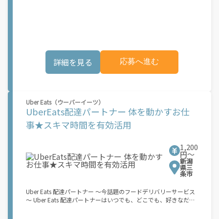
も、どこでも、好きなだけ稼働できます！ 「インセンティブはい
す。実際に Uber Eats プラットフォームを通じた収益機会が始ま
くら貰える...？！」など 配達もゲーム感覚で楽しめる最先端のス
るのは、お客様の地域でサービスが正式に開始された後となりま
タイル。 稼働終了もアプリでオフラインになるだけでOK！ 稼働
す。市場でのサービス開始時期は地域によって異なる可能性があ
方法 ①アプリでオンラインになると、飲食店から配達リクエスト
り、事前にご登録いただいた場合でも、必ずしも配達リクエスト
が届く ↓ ②自転車・原付バイクなどでお料理を受け取り、配達
へのアクセスが保証されるわけではありません。\"
スタート！ ↓ ③注文者にお料理を届けて、アプリで完了ボタン
をタップ！ ★配達経験が無くても問題ありません！ ★自分の自
詳細を見る
応募へ進む
転車・原付バイク(125cc以下)・軽貨物車両でOK！ ★私服でOK！
＼万がイチという時も安心！事故の時は安心の傷害補償！／ 必要
なのは【自転車】と【スマホ】のみ！ スキマ時間で、誰でもスグ
に稼げます♪ ★ポイント１ サービスエリア内なら、どこでも\あ
なたがいる場所\"で稼働できます！ ★ポイント２ 時間に縛られ
Uber Eats（ウーバーイーツ）
ず、 \"\"スキマ時間\"\"がいつでも 好きな時間＝稼ぐ時間に！ 家
UberEats配達パートナー 体を動かすお仕
事や授業、サークル活動など忙しいからこそ、空いた時間を有効
活用！自分にあったスタイルで稼働できます。 「休日に１時間だ
事★スキマ時間を有効活用
け…！」 「予定がなくなったから今日稼ぐか...！」 時間も場所も
自分次第！ 【原付（125cc以下）で配達希望の場合は…】 原付
（レンタル車も可）and普通自動車免許をお持ちの人 【軽貨物ま
1,200
たはバイク（125cc超）もOKですが、その場合は...】 事業用ナン
円〜
新潟
バー（軽自動車の場合は黒ナンバー、バイクの場合は緑ナンバ
県三
ー）が必要になります。 ※稼働できるのは、あなたの街で Uber
条市
Eats のサービスが開始してからになります。サービス開始日は、
アカウント作成後に配信されるメールをご確認ください。 お支払
Uber Eats 配達パートナー ～今話題のフードデリバリーサービス
い条件および手数料が適用されます カスタマーサポート： Uber
～ Uber Eats 配達パートナーはいつでも、どこでも、好きなだけ
Driver アプリ内のヘルプよりお問い合わせください。\"\"\"
稼働できます！ 「インセンティブはいくら貰える...？！」など 配
達もゲーム感覚で楽しめる最先端のスタイル。 稼働終了もアプリ