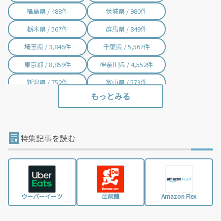
福島県 / 488件
茨城県 / 980件
栃木県 / 567件
群馬県 / 849件
埼玉県 / 3,846件
千葉県 / 5,567件
東京都 / 8,859件
神奈川県 / 4,552件
新潟県 / 752件
富山県 / 573件
石川県 / 398件
福井県 / 384件
山梨県 / 233件
長野県 / 764件
岐阜県 / 854件
静岡県 / 2,014件
特集記事を読む
愛知県 / 3,055件
三重県 / 1,001件
滋賀県 / 657件
京都府 / 1,464件
大阪府 / 3,370件
兵庫県 / 2,496件
ウーバーイーツ
出前館
Amazon Flex
奈良県 / 626件
和歌山県 / 296件