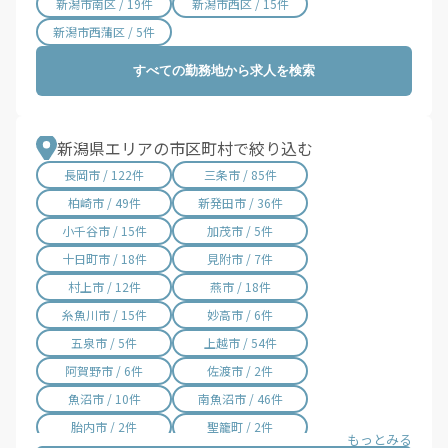
新潟市南区 / 19件
新潟市西区 / 15件
新潟市西蒲区 / 5件
すべての勤務地から求人を検索
新潟県エリアの市区町村で絞り込む
長岡市 / 122件
三条市 / 85件
柏崎市 / 49件
新発田市 / 36件
小千谷市 / 15件
加茂市 / 5件
十日町市 / 18件
見附市 / 7件
村上市 / 12件
燕市 / 18件
糸魚川市 / 15件
妙高市 / 6件
五泉市 / 5件
上越市 / 54件
阿賀野市 / 6件
佐渡市 / 2件
魚沼市 / 10件
南魚沼市 / 46件
胎内市 / 2件
聖籠町 / 2件