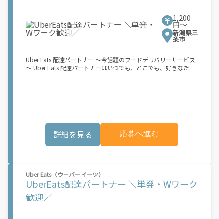
以下）で配達希望の場合は…】 原付（レンタル車も可）and普通
自動車免許をお持ちの人 【軽貨物またはバイク（125cc超）もOK
1,200
ですが、その場合は...】 事業用ナンバー（軽自動車の場合は黒ナ
円〜
ンバー、バイクの場合は緑ナンバー）が必要になります。 ※稼働
新潟県三
できるのは、あなたの街で Uber Eats のサービスが開始してから
条市
になります。サービス開始日は、アカウント作成後に配信される
メールをご確認ください。 \"Uber Eats は一部の都市でのサービ
Uber Eats 配達パートナー ～今話題のフードデリバリーサービス
ス開始に向けた準備を進めており、現在、配達パートナー希望者
～ Uber Eats 配達パートナーはいつでも、どこでも、好きなだけ
に対してプラットフォームへの事前登録の機会を提供していま
稼働できます！ 「インセンティブはいくら貰える...？！」など 配
す。実際に Uber Eats プラットフォームを通じた収益機会が始ま
達もゲーム感覚で楽しめる最先端のスタイル。 稼働終了もアプリ
るのは、お客様の地域でサービスが正式に開始された後となりま
でオフラインになるだけでOK！ 稼働方法 ①アプリでオンライン
す。市場でのサービス開始時期は地域によって異なる可能性があ
になると、飲食店から配達リクエストが届く ↓ ②自転車・原付
り、事前にご登録いただいた場合でも、必ずしも配達リクエスト
バイクなどでお料理を受け取り、配達スタート！ ↓ ③注文者に
へのアクセスが保証されるわけではありません。\"
お料理を届けて、アプリで完了ボタンをタップ！ ★配達経験が無
くても問題ありません！ ★自分の自転車・原付バイク(125cc以
詳細を見る
応募へ進む
下)・軽貨物車両でOK！ ★私服でOK！ ＼万がイチという時も安
心！事故の時は安心の傷害補償！／ 必要なのは【自転車】と【ス
マホ】のみ！ スキマ時間で、誰でもスグに稼げます♪ ★ポイン
ト１ サービスエリア内なら、どこでも\"あなたがいる場所\"で稼
働できます！ ★ポイント２ 時間に縛られず、 \"スキマ時間\"がい
Uber Eats（ウーバーイーツ）
つでも 好きな時間＝稼ぐ時間に！ 家事や授業、サークル活動な
UberEats配達パートナー ＼単発・Wワーク
ど忙しいからこそ、空いた時間を有効活用！自分にあったスタイ
ルで稼働できます。 「休日に１時間だけ…！」 「予定がなくなっ
歓迎／
たから今日稼ぐか...！」 時間も場所も自分次第！ 【原付（125cc
以下）で配達希望の場合は…】 原付（レンタル車も可）and普通
自動車免許をお持ちの人 【軽貨物またはバイク（125cc超）もOK