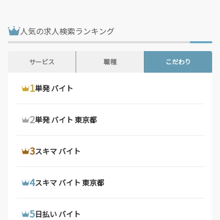
鳥取県 / 187件
島根県 / 199件
岡山県 / 755件
広島県 / 1,480件
人気の求人検索ランキング
山口県 / 361件
徳島県 / 161件
香川県 / 502件
愛媛県 / 437件
サービス
職種
こだわり
高知県 / 389件
福岡県 / 1,692件
1
1
1
ウーバーイーツ 配達員
ドライバー 求人
単発 バイト
佐賀県 / 193件
長崎県 / 395件
熊本県 / 561件
大分県 / 201件
2
2
2
ウーバーイーツ バイト
デリバリー バイト
単発 バイト 東京都
宮崎県 / 315件
鹿児島県 / 495件
沖縄県 / 284件
3
3
3
ウーバーイーツ バイト 東京都
軽 貨物 求人
スキマ バイト
4
4
4
ウーバーイーツ 配達員 大阪府
配達 バイト
スキマ バイト 東京都
5
5
5
ウーバーイーツ 求人
トラック 運転 手 求人
日払い バイト