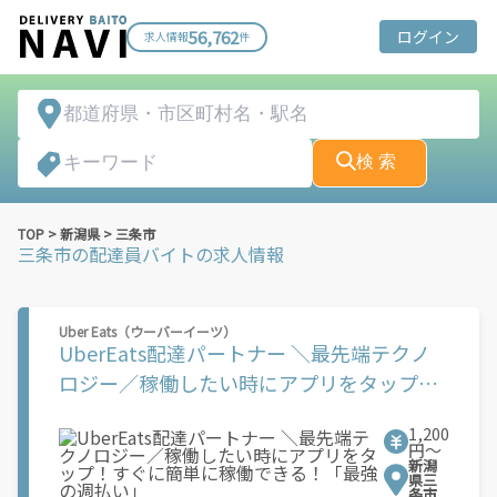
56,762
ログイン
求人情報
件
検 索
TOP
>
新潟県
>
三条市
三条市
の配達員バイトの求人情報
Uber Eats（ウーバーイーツ）
UberEats配達パートナー ＼最先端テクノ
ロジー／稼働したい時にアプリをタップ！
すぐに簡単に稼働できる！「最強の週払
1,200
い」
円〜
新潟
県三
条市