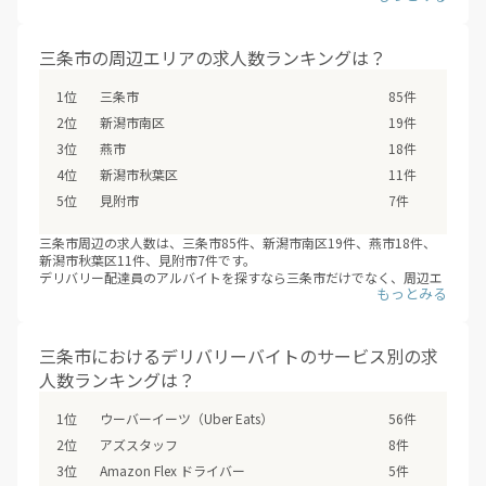
す。（※デリバリーバイトNAVI調べ /2026年08月）
フードデリバリーサービスの配達員登録は、サービスが開始するより
も先に、始まっていることも多いため、興味のあるエリアの配達員募
三条市の周辺エリアの求人数ランキングは？
集の登録情報を小まめにチェックするオススメします。
三条市
85件
新潟市南区
19件
燕市
18件
新潟市秋葉区
11件
見附市
7件
三条市周辺の求人数は、三条市85件、新潟市南区19件、燕市18件、
新潟市秋葉区11件、見附市7件です。
デリバリー配達員のアルバイトを探すなら三条市だけでなく、周辺エ
リアの新潟市南区・燕市・新潟市秋葉区・見附市などもあわせて検討
の上、応募や登録をしてみてはいかがでしょうか？（※デリバリーバ
イトNAVI調べ /2026年08月）
三条市におけるデリバリーバイトのサービス別の求
人数ランキングは？
ウーバーイーツ（Uber Eats）
56件
アズスタッフ
8件
Amazon Flex ドライバー
5件