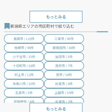
新潟県エリアの市区町村で絞り込む
長岡市 / 122件
三条市 / 85件
柏崎市 / 49件
新発田市 / 36件
小千谷市 / 15件
加茂市 / 5件
十日町市 / 18件
見附市 / 7件
村上市 / 12件
燕市 / 18件
糸魚川市 / 15件
妙高市 / 6件
五泉市 / 5件
上越市 / 54件
阿賀野市 / 6件
佐渡市 / 2件
魚沼市 / 10件
南魚沼市 / 46件