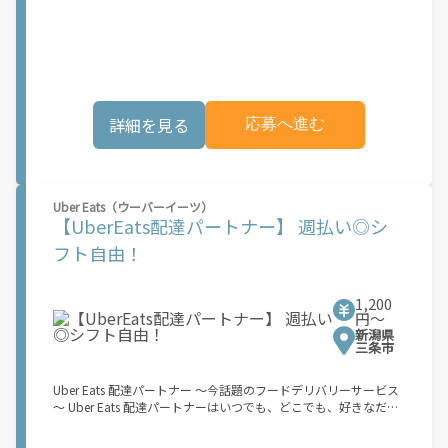
稼働できます！ 「インセンティブはいくら貰える...？！」など 配
す。実際に Uber Eats プラットフォームを通じた収益機会が始ま
達もゲーム感覚で楽しめる最先端のスタイル。 稼働終了もアプリ
るのは、お客様の地域でサービスが正式に開始された後となりま
でオフラインになるだけでOK！ 稼働方法 ①アプリでオンライン
す。市場でのサービス開始時期は地域によって異なる可能性があ
になると、飲食店から配達リクエストが届く ↓ ②自転車・原付
り、事前にご登録いただいた場合でも、必ずしも配達リクエスト
バイクなどでお料理を受け取り、配達スタート！ ↓ ③注文者に
へのアクセスが保証されるわけではありません。\"
お料理を届けて、アプリで完了ボタンをタップ！ ★配達経験が無
くても問題ありません！ ★自分の自転車・原付バイク(125cc以
詳細を見る
応募へ進む
下)・軽貨物車両でOK！ ★私服でOK！ ＼万がイチという時も安
心！事故の時は安心の傷害補償！／ 必要なのは【自転車】と【ス
マホ】のみ！ スキマ時間で、誰でもスグに稼げます♪ ★ポイン
ト１ サービスエリア内なら、どこでも\"あなたがいる場所\"で稼
働できます！ ★ポイント２ 時間に縛られず、 \"スキマ時間\"がい
Uber Eats（ウーバーイーツ）
つでも 好きな時間＝稼ぐ時間に！ 家事や授業、サークル活動な
【UberEats配達パートナー】 週払い◎シ
ど忙しいからこそ、空いた時間を有効活用！自分にあったスタイ
ルで稼働できます。 「休日に１時間だけ…！」 「予定がなくなっ
フト自由！
たから今日稼ぐか...！」 時間も場所も自分次第！ 【原付（125cc
以下）で配達希望の場合は…】 原付（レンタル車も可）and普通
自動車免許をお持ちの人 【軽貨物またはバイク（125cc超）もOK
1,200
ですが、その場合は...】 事業用ナンバー（軽自動車の場合は黒ナ
円〜
ンバー、バイクの場合は緑ナンバー）が必要になります。 ※稼働
新潟県
できるのは、あなたの街で Uber Eats のサービスが開始してから
三条市
になります。サービス開始日は、アカウント作成後に配信される
メールをご確認ください。 \"Uber Eats は一部の都市でのサービ
Uber Eats 配達パートナー ～今話題のフードデリバリーサービス
ス開始に向けた準備を進めており、現在、配達パートナー希望者
～ Uber Eats 配達パートナーはいつでも、どこでも、好きなだけ
に対してプラットフォームへの事前登録の機会を提供していま
稼働できます！ 「インセンティブはいくら貰える...？！」など 配
す。実際に Uber Eats プラットフォームを通じた収益機会が始ま
達もゲーム感覚で楽しめる最先端のスタイル。 稼働終了もアプリ
るのは、お客様の地域でサービスが正式に開始された後となりま