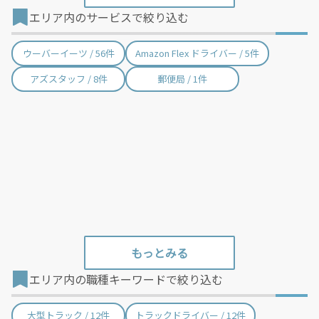
エリア内のサービスで絞り込む
胎内市 / 2件
聖籠町 / 2件
弥彦村 / 4件
田上町 / 2件
ウーバーイーツ / 56件
Amazon Flex ドライバー / 5件
阿賀町 / 7件
出雲崎町 / 2件
アズスタッフ / 8件
郵便局 / 1件
湯沢町 / 6件
津南町 / 8件
刈羽村 / 2件
関川村 / 4件
粟島浦村 / 1件
エリア内の職種キーワードで絞り込む
大型トラック / 12件
トラックドライバー / 12件