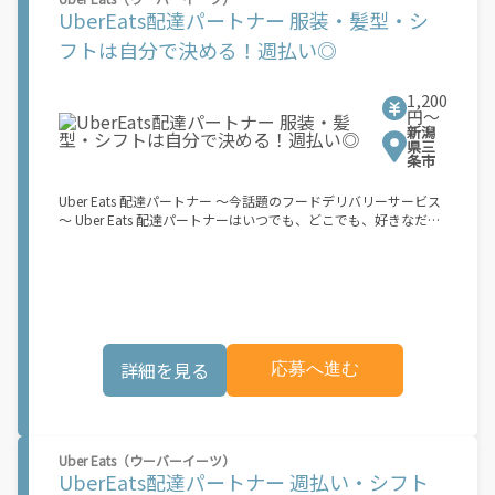
つでも 好きな時間＝稼ぐ時間に！ 家事や授業、サークル活動な
UberEats配達パートナー 服装・髪型・シ
ど忙しいからこそ、空いた時間を有効活用！自分にあったスタイ
ルで稼働できます。 「休日に１時間だけ…！」 「予定がなくなっ
フトは自分で決める！週払い◎
たから今日稼ぐか...！」 時間も場所も自分次第！ 【原付（125cc
以下）で配達希望の場合は…】 原付（レンタル車も可）and普通
自動車免許をお持ちの人 【軽貨物またはバイク（125cc超）もOK
1,200
ですが、その場合は...】 事業用ナンバー（軽自動車の場合は黒ナ
円〜
新潟
ンバー、バイクの場合は緑ナンバー）が必要になります。 ※稼働
県三
できるのは、あなたの街で Uber Eats のサービスが開始してから
条市
になります。サービス開始日は、アカウント作成後に配信される
メールをご確認ください。 \"Uber Eats は一部の都市でのサービ
Uber Eats 配達パートナー ～今話題のフードデリバリーサービス
ス開始に向けた準備を進めており、現在、配達パートナー希望者
～ Uber Eats 配達パートナーはいつでも、どこでも、好きなだけ
に対してプラットフォームへの事前登録の機会を提供していま
稼働できます！ 「インセンティブはいくら貰える...？！」など 配
す。実際に Uber Eats プラットフォームを通じた収益機会が始ま
達もゲーム感覚で楽しめる最先端のスタイル。 稼働終了もアプリ
るのは、お客様の地域でサービスが正式に開始された後となりま
でオフラインになるだけでOK！ 稼働方法 ①アプリでオンライン
す。市場でのサービス開始時期は地域によって異なる可能性があ
になると、飲食店から配達リクエストが届く ↓ ②自転車・原付
り、事前にご登録いただいた場合でも、必ずしも配達リクエスト
バイクなどでお料理を受け取り、配達スタート！ ↓ ③注文者に
へのアクセスが保証されるわけではありません。\"
お料理を届けて、アプリで完了ボタンをタップ！ ★配達経験が無
くても問題ありません！ ★自分の自転車・原付バイク(125cc以
詳細を見る
応募へ進む
下)・軽貨物車両でOK！ ★私服でOK！ ＼万がイチという時も安
心！事故の時は安心の傷害補償！／ 必要なのは【自転車】と【ス
マホ】のみ！ スキマ時間で、誰でもスグに稼げます♪ ★ポイン
ト１ サービスエリア内なら、どこでも\"あなたがいる場所\"で稼
働できます！ ★ポイント２ 時間に縛られず、 \"スキマ時間\"がい
Uber Eats（ウーバーイーツ）
つでも 好きな時間＝稼ぐ時間に！ 家事や授業、サークル活動な
UberEats配達パートナー 週払い・シフト
ど忙しいからこそ、空いた時間を有効活用！自分にあったスタイ