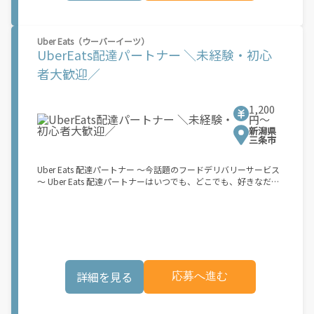
マホ】のみ！ スキマ時間で、誰でもスグに稼げます♪ ★ポイン
ト１ サービスエリア内なら、どこでも\"あなたがいる場所\"で稼
働できます！ ★ポイント２ 時間に縛られず、 \"スキマ時間\"がい
Uber Eats（ウーバーイーツ）
つでも 好きな時間＝稼ぐ時間に！ 家事や授業、サークル活動な
UberEats配達パートナー ＼未経験・初心
ど忙しいからこそ、空いた時間を有効活用！自分にあったスタイ
ルで稼働できます。 「休日に１時間だけ…！」 「予定がなくなっ
者大歓迎／
たから今日稼ぐか...！」 時間も場所も自分次第！ 【原付（125cc
以下）で配達希望の場合は…】 原付（レンタル車も可）and普通
自動車免許をお持ちの人 【軽貨物またはバイク（125cc超）もOK
1,200
ですが、その場合は...】 事業用ナンバー（軽自動車の場合は黒ナ
円〜
ンバー、バイクの場合は緑ナンバー）が必要になります。 ※稼働
新潟県
できるのは、あなたの街で Uber Eats のサービスが開始してから
三条市
になります。サービス開始日は、アカウント作成後に配信される
メールをご確認ください。 \"Uber Eats は一部の都市でのサービ
Uber Eats 配達パートナー ～今話題のフードデリバリーサービス
ス開始に向けた準備を進めており、現在、配達パートナー希望者
～ Uber Eats 配達パートナーはいつでも、どこでも、好きなだけ
に対してプラットフォームへの事前登録の機会を提供していま
稼働できます！ 「インセンティブはいくら貰える...？！」など 配
す。実際に Uber Eats プラットフォームを通じた収益機会が始ま
達もゲーム感覚で楽しめる最先端のスタイル。 稼働終了もアプリ
るのは、お客様の地域でサービスが正式に開始された後となりま
でオフラインになるだけでOK！ 稼働方法 ①アプリでオンライン
す。市場でのサービス開始時期は地域によって異なる可能性があ
になると、飲食店から配達リクエストが届く ↓ ②自転車・原付
り、事前にご登録いただいた場合でも、必ずしも配達リクエスト
バイクなどでお料理を受け取り、配達スタート！ ↓ ③注文者に
へのアクセスが保証されるわけではありません。\"
お料理を届けて、アプリで完了ボタンをタップ！ ★配達経験が無
くても問題ありません！ ★自分の自転車・原付バイク(125cc以
詳細を見る
応募へ進む
下)・軽貨物車両でOK！ ★私服でOK！ ＼万がイチという時も安
心！事故の時は安心の傷害補償！／ 必要なのは【自転車】と【ス
マホ】のみ！ スキマ時間で、誰でもスグに稼げます♪ ★ポイン
ト１ サービスエリア内なら、どこでも\"あなたがいる場所\"で稼