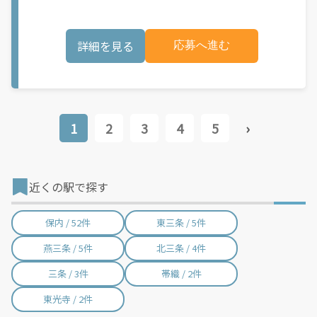
り、事前にご登録いただいた場合でも、必ずしも配達リクエスト
バイクなどでお料理を受け取り、配達スタート！ ↓ ③注文者に
へのアクセスが保証されるわけではありません。\"
お料理を届けて、アプリで完了ボタンをタップ！ ★配達経験が無
くても問題ありません！ ★自分の自転車・原付バイク(125cc以
詳細を見る
応募へ進む
下)・軽貨物車両でOK！ ★私服でOK！ ＼万がイチという時も安
心！事故の時は安心の傷害補償！／ 必要なのは【自転車】と【ス
マホ】のみ！ スキマ時間で、誰でもスグに稼げます♪ ★ポイン
ト１ サービスエリア内なら、どこでも\"あなたがいる場所\"で稼
働できます！ ★ポイント２ 時間に縛られず、 \"スキマ時間\"がい
つでも 好きな時間＝稼ぐ時間に！ 家事や授業、サークル活動な
ど忙しいからこそ、空いた時間を有効活用！自分にあったスタイ
1
2
3
4
5
›
ルで稼働できます。 「休日に１時間だけ…！」 「予定がなくなっ
たから今日稼ぐか...！」 時間も場所も自分次第！ 【原付（125cc
以下）で配達希望の場合は…】 原付（レンタル車も可）and普通
自動車免許をお持ちの人 【軽貨物またはバイク（125cc超）もOK
ですが、その場合は...】 事業用ナンバー（軽自動車の場合は黒ナ
近くの駅で探す
ンバー、バイクの場合は緑ナンバー）が必要になります。 ※稼働
できるのは、あなたの街で Uber Eats のサービスが開始してから
になります。サービス開始日は、アカウント作成後に配信される
保内 / 52件
東三条 / 5件
メールをご確認ください。 \"Uber Eats は一部の都市でのサービ
ス開始に向けた準備を進めており、現在、配達パートナー希望者
燕三条 / 5件
北三条 / 4件
に対してプラットフォームへの事前登録の機会を提供していま
す。実際に Uber Eats プラットフォームを通じた収益機会が始ま
三条 / 3件
帯織 / 2件
るのは、お客様の地域でサービスが正式に開始された後となりま
す。市場でのサービス開始時期は地域によって異なる可能性があ
り、事前にご登録いただいた場合でも、必ずしも配達リクエスト
東光寺 / 2件
へのアクセスが保証されるわけではありません。\"