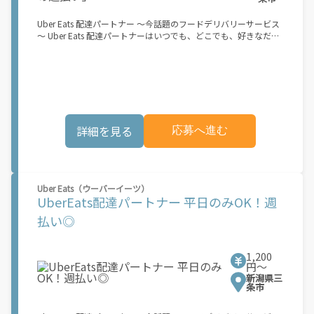
Uber Eats 配達パートナー ～今話題のフードデリバリーサービス
～ Uber Eats 配達パートナーはいつでも、どこでも、好きなだけ
稼働できます！ 「インセンティブはいくら貰える...？！」など 配
達もゲーム感覚で楽しめる最先端のスタイル。 稼働終了もアプリ
でオフラインになるだけでOK！ 稼働方法 ①アプリでオンライン
になると、飲食店から配達リクエストが届く ↓ ②自転車・原付
バイクなどでお料理を受け取り、配達スタート！ ↓ ③注文者に
お料理を届けて、アプリで完了ボタンをタップ！ ★配達経験が無
くても問題ありません！ ★自分の自転車・原付バイク(125cc以
詳細を見る
応募へ進む
下)・軽貨物車両でOK！ ★私服でOK！ ＼万がイチという時も安
心！事故の時は安心の傷害補償！／ 必要なのは【自転車】と【ス
マホ】のみ！ スキマ時間で、誰でもスグに稼げます♪ ★ポイン
ト１ サービスエリア内なら、どこでも\"あなたがいる場所\"で稼
働できます！ ★ポイント２ 時間に縛られず、 \"スキマ時間\"がい
Uber Eats（ウーバーイーツ）
つでも 好きな時間＝稼ぐ時間に！ 家事や授業、サークル活動な
UberEats配達パートナー 平日のみOK！週
ど忙しいからこそ、空いた時間を有効活用！自分にあったスタイ
ルで稼働できます。 「休日に１時間だけ…！」 「予定がなくなっ
払い◎
たから今日稼ぐか...！」 時間も場所も自分次第！ 【原付（125cc
以下）で配達希望の場合は…】 原付（レンタル車も可）and普通
自動車免許をお持ちの人 【軽貨物またはバイク（125cc超）もOK
1,200
ですが、その場合は...】 事業用ナンバー（軽自動車の場合は黒ナ
円〜
ンバー、バイクの場合は緑ナンバー）が必要になります。 ※稼働
新潟県三
できるのは、あなたの街で Uber Eats のサービスが開始してから
条市
になります。サービス開始日は、アカウント作成後に配信される
メールをご確認ください。 \"Uber Eats は一部の都市でのサービ