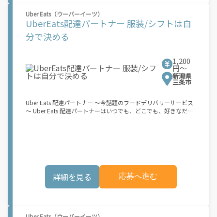
働できます！ ★ポイント２ 時間に縛られず、 \"スキマ時間\"がい
Uber Eats（ウーバーイーツ）
つでも 好きな時間＝稼ぐ時間に！ 家事や授業、サークル活動な
UberEats配達パートナー 服装/シフトは自
ど忙しいからこそ、空いた時間を有効活用！自分にあったスタイ
ルで稼働できます。 「休日に１時間だけ…！」 「予定がなくなっ
分で決める
たから今日稼ぐか...！」 時間も場所も自分次第！ 【原付（125cc
以下）で配達希望の場合は…】 原付（レンタル車も可）and普通
自動車免許をお持ちの人 【軽貨物またはバイク（125cc超）もOK
1,200
ですが、その場合は...】 事業用ナンバー（軽自動車の場合は黒ナ
円〜
ンバー、バイクの場合は緑ナンバー）が必要になります。 ※稼働
新潟県
できるのは、あなたの街で Uber Eats のサービスが開始してから
三条市
になります。サービス開始日は、アカウント作成後に配信される
メールをご確認ください。 \"Uber Eats は一部の都市でのサービ
Uber Eats 配達パートナー ～今話題のフードデリバリーサービス
ス開始に向けた準備を進めており、現在、配達パートナー希望者
～ Uber Eats 配達パートナーはいつでも、どこでも、好きなだけ
に対してプラットフォームへの事前登録の機会を提供していま
稼働できます！ 「インセンティブはいくら貰える...？！」など 配
す。実際に Uber Eats プラットフォームを通じた収益機会が始ま
達もゲーム感覚で楽しめる最先端のスタイル。 稼働終了もアプリ
るのは、お客様の地域でサービスが正式に開始された後となりま
でオフラインになるだけでOK！ 稼働方法 ①アプリでオンライン
す。市場でのサービス開始時期は地域によって異なる可能性があ
になると、飲食店から配達リクエストが届く ↓ ②自転車・原付
り、事前にご登録いただいた場合でも、必ずしも配達リクエスト
バイクなどでお料理を受け取り、配達スタート！ ↓ ③注文者に
へのアクセスが保証されるわけではありません。\"
お料理を届けて、アプリで完了ボタンをタップ！ ★配達経験が無
くても問題ありません！ ★自分の自転車・原付バイク(125cc以
詳細を見る
応募へ進む
下)・軽貨物車両でOK！ ★私服でOK！ ＼万がイチという時も安
心！事故の時は安心の傷害補償！／ 必要なのは【自転車】と【ス
マホ】のみ！ スキマ時間で、誰でもスグに稼げます♪ ★ポイン
ト１ サービスエリア内なら、どこでも\"あなたがいる場所\"で稼
働できます！ ★ポイント２ 時間に縛られず、 \"スキマ時間\"がい
Uber Eats（ウーバーイーツ）