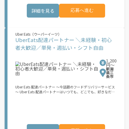
お料理を届けて、アプリで完了ボタンをタップ！ ★配達経験が無
くても問題ありません！ ★自分の自転車・原付バイク(125cc以
詳細を見る
応募へ進む
下)・軽貨物車両でOK！ ★私服でOK！ ＼万がイチという時も安
心！事故の時は安心の傷害補償！／ 必要なのは【自転車】と【ス
マホ】のみ！ スキマ時間で、誰でもスグに稼げます♪ ★ポイン
ト１ サービスエリア内なら、どこでも\"あなたがいる場所\"で稼
働できます！ ★ポイント２ 時間に縛られず、 \"スキマ時間\"がい
Uber Eats（ウーバーイーツ）
つでも 好きな時間＝稼ぐ時間に！ 家事や授業、サークル活動な
UberEats配達パートナー ＼未経験・初心
ど忙しいからこそ、空いた時間を有効活用！自分にあったスタイ
ルで稼働できます。 「休日に１時間だけ…！」 「予定がなくなっ
者大歓迎／単発・週払い・シフト自由
たから今日稼ぐか...！」 時間も場所も自分次第！ 【原付（125cc
以下）で配達希望の場合は…】 原付（レンタル車も可）and普通
自動車免許をお持ちの人 【軽貨物またはバイク（125cc超）もOK
1,200
ですが、その場合は...】 事業用ナンバー（軽自動車の場合は黒ナ
円〜
新潟
ンバー、バイクの場合は緑ナンバー）が必要になります。 ※稼働
県三
できるのは、あなたの街で Uber Eats のサービスが開始してから
条市
になります。サービス開始日は、アカウント作成後に配信される
メールをご確認ください。 \"Uber Eats は一部の都市でのサービ
Uber Eats 配達パートナー ～今話題のフードデリバリーサービス
ス開始に向けた準備を進めており、現在、配達パートナー希望者
～ Uber Eats 配達パートナーはいつでも、どこでも、好きなだけ
に対してプラットフォームへの事前登録の機会を提供していま
稼働できます！ 「インセンティブはいくら貰える...？！」など 配
す。実際に Uber Eats プラットフォームを通じた収益機会が始ま
達もゲーム感覚で楽しめる最先端のスタイル。 稼働終了もアプリ
るのは、お客様の地域でサービスが正式に開始された後となりま
でオフラインになるだけでOK！ 稼働方法 ①アプリでオンライン
す。市場でのサービス開始時期は地域によって異なる可能性があ
になると、飲食店から配達リクエストが届く ↓ ②自転車・原付
り、事前にご登録いただいた場合でも、必ずしも配達リクエスト
バイクなどでお料理を受け取り、配達スタート！ ↓ ③注文者に
へのアクセスが保証されるわけではありません。\"
お料理を届けて、アプリで完了ボタンをタップ！ ★配達経験が無
くても問題ありません！ ★自分の自転車・原付バイク(125cc以