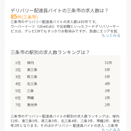
デリバリー配達員バイトの三条市の求人数は？
85
件(三条市)
三条市のデリバリー配達員バイトの求人数は85件です。
ウーバーイーツ（UberEats）や出前館といったフードデリバリーサー
ビスは、テレビCMでもすっかりお馴染みですが、急速にエリアを拡
大しています。これまでサービスが提供されていないエリアも、次々
にデリバリー配達員バイトの求人が増えていくことが見こまれていま
す。
三条市のエリアに、新しいデリバリー配達員バイトが追加されていな
三条市の駅別の求人数ランキングは？
いか、ぜひチェックしてみてください。
※デリバリーバイトNAVI調べ
保内
52件
※2026年08月最新
東三条
5件
燕三条
5件
北三条
4件
三条
3件
帯織
2件
東光寺
2件
三条市のデリバリー配達員バイトの駅別の求人数ランキングは、保内
52件、東三条5件、燕三条5件、北三条4件、三条3件、帯織2件、東光
寺2件となります。そのほかデリバリー 配達員バイトの求人 - 三条市
のデリバリー配達員バイトの求人は、三条市の全7駅で募集していま