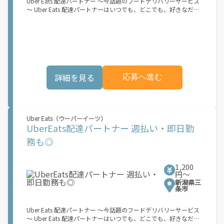
Uber Eats 配達パートナー ～今話題のフードデリバリーサービス
ス開始に向けた準備を進めており、現在、配達パートナー希望者
～ Uber Eats 配達パートナーはいつでも、どこでも、好きなだけ
に対してプラットフォームへの事前登録の機会を提供していま
稼働できます！ 「インセンティブはいくら貰える...？！」など 配
す。実際に Uber Eats プラットフォームを通じた収益機会が始ま
達もゲーム感覚で楽しめる最先端のスタイル。 稼働終了もアプリ
るのは、お客様の地域でサービスが正式に開始された後となりま
でオフラインになるだけでOK！ 稼働方法 ①アプリでオンライン
す。市場でのサービス開始時期は地域によって異なる可能性があ
になると、飲食店から配達リクエストが届く ↓ ②自転車・原付
り、事前にご登録いただいた場合でも、必ずしも配達リクエスト
バイクなどでお料理を受け取り、配達スタート！ ↓ ③注文者に
へのアクセスが保証されるわけではありません。\"
お料理を届けて、アプリで完了ボタンをタップ！ ★配達経験が無
くても問題ありません！ ★自分の自転車・原付バイク(125cc以
詳細を見る
応募へ進む
下)・軽貨物車両でOK！ ★私服でOK！ ＼万がイチという時も安
心！事故の時は安心の傷害補償！／ 必要なのは【自転車】と【ス
マホ】のみ！ スキマ時間で、誰でもスグに稼げます♪ ★ポイン
ト１ サービスエリア内なら、どこでも\"あなたがいる場所\"で稼
働できます！ ★ポイント２ 時間に縛られず、 \"スキマ時間\"がい
Uber Eats（ウーバーイーツ）
つでも 好きな時間＝稼ぐ時間に！ 家事や授業、サークル活動な
UberEats配達パートナー 週払い・即日勤
ど忙しいからこそ、空いた時間を有効活用！自分にあったスタイ
ルで稼働できます。 「休日に１時間だけ…！」 「予定がなくなっ
務も◎
たから今日稼ぐか...！」 時間も場所も自分次第！ 【原付（125cc
以下）で配達希望の場合は…】 原付（レンタル車も可）and普通
自動車免許をお持ちの人 【軽貨物またはバイク（125cc超）もOK
1,200
ですが、その場合は...】 事業用ナンバー（軽自動車の場合は黒ナ
円〜
ンバー、バイクの場合は緑ナンバー）が必要になります。 ※稼働
新潟県三
できるのは、あなたの街で Uber Eats のサービスが開始してから
条市
になります。サービス開始日は、アカウント作成後に配信される
メールをご確認ください。 \"Uber Eats は一部の都市でのサービ
Uber Eats 配達パートナー ～今話題のフードデリバリーサービス
ス開始に向けた準備を進めており、現在、配達パートナー希望者
～ Uber Eats 配達パートナーはいつでも、どこでも、好きなだけ
に対してプラットフォームへの事前登録の機会を提供していま