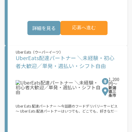
でオフラインになるだけでOK！ 稼働方法 ①アプリでオンライン
す。市場でのサービス開始時期は地域によって異なる可能性があ
になると、飲食店から配達リクエストが届く ↓ ②自転車・原付
り、事前にご登録いただいた場合でも、必ずしも配達リクエスト
バイクなどでお料理を受け取り、配達スタート！ ↓ ③注文者に
へのアクセスが保証されるわけではありません。\"
お料理を届けて、アプリで完了ボタンをタップ！ ★配達経験が無
くても問題ありません！ ★自分の自転車・原付バイク(125cc以
詳細を見る
応募へ進む
下)・軽貨物車両でOK！ ★私服でOK！ ＼万がイチという時も安
心！事故の時は安心の傷害補償！／ 必要なのは【自転車】と【ス
マホ】のみ！ スキマ時間で、誰でもスグに稼げます♪ ★ポイン
ト１ サービスエリア内なら、どこでも\"あなたがいる場所\"で稼
働できます！ ★ポイント２ 時間に縛られず、 \"スキマ時間\"がい
Uber Eats（ウーバーイーツ）
つでも 好きな時間＝稼ぐ時間に！ 家事や授業、サークル活動な
UberEats配達パートナー ＼未経験・初心
ど忙しいからこそ、空いた時間を有効活用！自分にあったスタイ
ルで稼働できます。 「休日に１時間だけ…！」 「予定がなくなっ
者大歓迎／単発・週払い・シフト自由
たから今日稼ぐか...！」 時間も場所も自分次第！ 【原付（125cc
以下）で配達希望の場合は…】 原付（レンタル車も可）and普通
自動車免許をお持ちの人 【軽貨物またはバイク（125cc超）もOK
1,200
ですが、その場合は...】 事業用ナンバー（軽自動車の場合は黒ナ
円〜
新潟
ンバー、バイクの場合は緑ナンバー）が必要になります。 ※稼働
県三
できるのは、あなたの街で Uber Eats のサービスが開始してから
条市
になります。サービス開始日は、アカウント作成後に配信される
メールをご確認ください。 \"Uber Eats は一部の都市でのサービ
Uber Eats 配達パートナー ～今話題のフードデリバリーサービス
ス開始に向けた準備を進めており、現在、配達パートナー希望者
～ Uber Eats 配達パートナーはいつでも、どこでも、好きなだけ
に対してプラットフォームへの事前登録の機会を提供していま
稼働できます！ 「インセンティブはいくら貰える...？！」など 配
す。実際に Uber Eats プラットフォームを通じた収益機会が始ま
達もゲーム感覚で楽しめる最先端のスタイル。 稼働終了もアプリ
るのは、お客様の地域でサービスが正式に開始された後となりま
でオフラインになるだけでOK！ 稼働方法 ①アプリでオンライン
す。市場でのサービス開始時期は地域によって異なる可能性があ
になると、飲食店から配達リクエストが届く ↓ ②自転車・原付