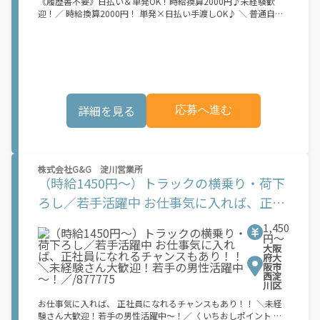
《履歴書不要》日払い＆単発OK！時給換算2000円♪未経験歓
迎！／ 時給換算2000円！ 単発×日払い手渡しOK♪ ＼ 普通自動
車免許があれば応募可能！ 履歴書不要でスグに始められます
♪《ココがPOINT》 ■単発1日～OK！好きな日に働ける♪ ■置き
配メインだから再配達ほぼなし◎ ■普通自動車運転免許（AT限定
可）があれば応募OK！ ■未経験歓迎！先輩スタッフがサポート
♪＼大手家具サイトの商品配送／ 置き配と組み立てがメインで
す！ ほとんどが時間指定をしているため、不在はほぼなし◎ も
し不在でも…持ち帰って再配達はなし☆ミ ▼自分のペースでモク
詳細を見る
応募へ進む
モクと作業 運転中はドライブ気分で、好きな音楽聞いたり…♪
困ったことがあれば先輩スタッフも助けますよ★ ▼使用するのは
軽自動車 小回りが利いて運転しやすい◎ そのまま持って帰って
プライベート利用もOK♪ ▼ツーマンセル稼働 配達先までは別々
の車で移動し、 荷物は2人ペアで運びます！ ＜必要な資格・経験
株式会社G&G 淀川営業所
など＞ 普通自動車免許(AT限定可)
（時給1450円～）トラックの横乗り・荷下
ろし／若手活躍中 お仕事気に入れば、正社
員になれるチャンスもあり！！＼未経験さ
1,450
円〜
ん大歓迎！若手の男性活躍中～！
大阪
／/877775
府大
阪市
西淀
川区
お仕事気に入れば、 正社員になれるチャンスもあり！！ ＼未経
験さん大歓迎！若手の男性活躍中～！／〈 いちおしポイント 〉