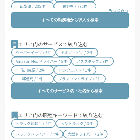
山梨県 / 235件
長野県 / 780件
岐阜県 / 844件
静岡県 / 2,002件
すべての勤務地から求人を検索
愛知県 / 3,016件
三重県 / 998件
滋賀県 / 657件
京都府 / 1,404件
大阪府 / 3,331件
兵庫県 / 2,487件
エリア内のサービスで絞り込む
奈良県 / 622件
和歌山県 / 321件
ウーバーイーツ / 5件
ドミノ・ピザ / 2件
鳥取県 / 186件
島根県 / 198件
Amazon Flex ドライバー / 5件
アズスタッフ / 3件
岡山県 / 754件
広島県 / 1,483件
佐川急便 / 2件
ロジクエスト / 1件
山口県 / 358件
徳島県 / 194件
郵便局 / 1件
プラスワンドライブ / 3件
香川県 / 501件
愛媛県 / 436件
すべてのサービス名・社名から検索
高知県 / 389件
福岡県 / 1,699件
佐賀県 / 194件
長崎県 / 394件
熊本県 / 562件
大分県 / 201件
エリア内の職種キーワードで絞り込む
宮崎県 / 315件
鹿児島県 / 490件
トラック運転手 / 2件
大型トラック / 3件
沖縄県 / 286件
トラックドライバー / 7件
大型ドライバー / 2件