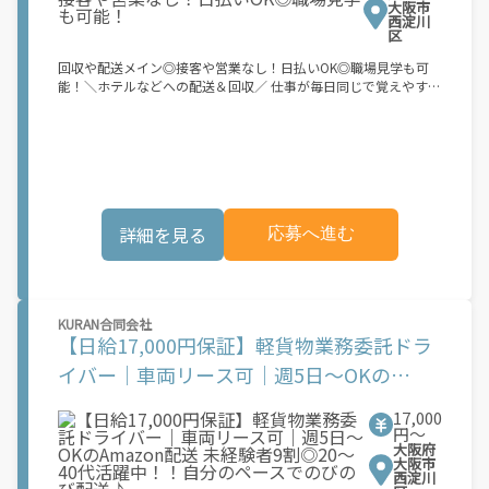
大阪市
西淀川
区
回収や配送メイン◎接客や営業なし！日払いOK◎職場見学も可
能！＼ホテルなどへの配送＆回収／ 仕事が毎日同じで覚えやすい
◎ \"決まったルート＆配送先\"なので、 すぐに道も覚えられます
◎▼日払い×履歴書不要 『すぐお金が欲しいから早く働きたい』
『今の仕事よりいい条件があれば働きたい』など お気軽にご応募
ください！≪お仕事例≫ ・ホテルや病院のリネン配送、回収
・クリーニング工場への配送 など 施設が変わっても、仕事内容
は大きく変わらないので覚えやすい！ 最初の数回程度は先輩が同
行します！ 難しい工程はありません。 配送経験がなくてもすぐ
詳細を見る
応募へ進む
に覚えられますよ◎ ※ご応募のタイミングによりご紹介可能な案
件が異なります ※集荷所等に寄ってから荷物を積み込んで配送し
ます
KURAN合同会社
【日給17,000円保証】軽貨物業務委託ドラ
イバー｜車両リース可｜週5日～OKの
Amazon配送 未経験者9割◎20～40代活躍
17,000
中！！自分のペースでのびのび配送♪
円〜
大阪府
大阪市
西淀川