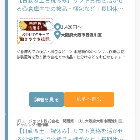
《給与》 月給197,736円～ ■給与に関して 入社から最長6ヶ月の
る◎倉庫内での検品・梱包など！長期休暇
給与保証制度あり：月給40万円（規定有） ※売上が保障金額を
上回る歩合を上げればそのまま支給。（規定有） ※研修期間（約
あり♪
20日）：日給1万円 ■給与保証制度後：月給19万7,736円以上＋
歩合給＋賞与年2回（6月・12月）業界大手グループで未経験から
1,420円〜
活躍！しっかり“稼げて” しっかり“休める”タクシードライバ
ー！！ ＼＼業界No.1！日本交通グループの正社員採用／／ ◆大
大阪府大阪市西淀川区
阪・兵庫でのタクシー・ハイヤー業務 ◆未経験者を積極採用中！
資格取得からサポート ◆配車アプリで効率的な業務を実現！
◆入社後1～2年で年収800万円超えも可能！ ◆連休もOKの隔日
＜倉庫内での検品・梱包など！＞ 未経験OKのシンプル作業◎ 防
勤務でプライベートも充実♪ ◎今なら月給35万円～40万円の保
振装置等を取り扱う会社での検品・仕分けなどをお任せします！
障給制度あり！ タクシー業界15年連続業界トップ（※）の実績
＜具体的には…＞ ◆検品 ◆仕分け ◆運搬 ◆梱包 ◆搬入 ◆出荷
を持つ日本交通グループが、 関西エリアで活躍するタクシードラ
準備 【職場・仕事の様子】 ・職場の様子 静か ☆☆★☆☆ にぎ
イバーを大募集！ 業界初の『ホワイト企業認定』を受ける働きや
やか ・業務外交流 少ない ☆☆★☆☆ 多い ・身につく知識/経
すい環境の中で、 未経験から専門資格も取得し高収入を実現でき
験 汎用性 ☆☆★☆☆ 専門性 ・派遣先企業社員との関わり 少
ます！ ★特徴★ 1.タクシーアプリの予約だけで毎月10万件以
ない ☆☆★☆☆ 多い ・派遣社員比率 少ない ☆☆★☆☆ 多い
上！※グループ全体 アプリ予約を積極的に対応するだけでも毎月
・仕事の仕方 個人作業 ☆☆★☆☆ チーム作業 詳細については
安定した高月収が可能！ 2.給与の天引き（無線使用料やクレジッ
面談時にご説明させていただきます。 募集状況等によっては当該
ト手数料、制服代金等）自己負担一切なし！ 3.歩合率が高いので
詳細を見る
応募へ進む
案件へのご案内が難しい場合があります。 ◆年間休日125日！長
ガツガツせずとも『自分のペースでしっかりと稼げる』 4.入社2
期休暇も取得可能！ ◆明るい髪色OK！オシャレも楽しめる★
年目以降、年収500万円以上多数。年収800万円超えも可能！ ***
◆1食480円で仕出し弁当注文OK♪手軽にランチも済ませられる
※受動喫煙対策については、応募後に企業へお問い合わせくださ
◎ 《給与》 時給1,420円～ 時給：1,420円～ 月収例：236,000円
い。
（時給×7.25H実働×20日稼働＋各種手当） 【デジタルギフト】
UTエージェント株式会社 関西第一CU_大阪府大阪市西淀川区_
ピッキング･軽作業
赴任での新規ご入社の方に！入社日に現金化可能なデジタルギフ
【日勤＆土日祝休み】リフト資格を活かせ
トで2万円分支給♪ 【日払い制度】 利用申し込み完了後～最短5
分で受け取り可能！スマホから簡単に申請いただけます！※規定
る◎倉庫内での検品・梱包など！長期休暇