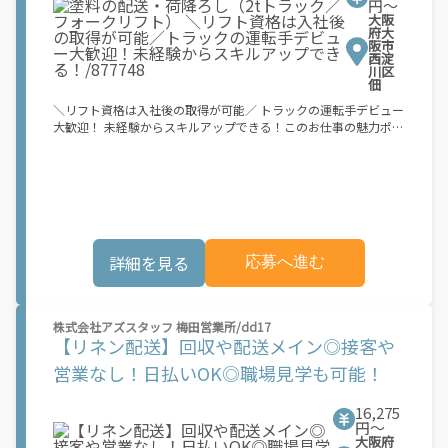
円〜
迎！未経験からスキルアップでき
OK》 家にいながらスマホですぐにWEB面談ができる！履歴書・
大阪
志望動機不要・私服でOK！ 今までの経歴も問いません！ お気軽
る！/877748
府大
にご応募ください！ 稼ぎたい！休日が多い方がいい！など あな
阪市
西淀
たの希望の働き方をお聞かせください♪ UTエージェント株式会
川区
社は「無期雇用派遣」を行っている会社です。 採用決定後はUT
佃
エージェント株式会社と期間を定めない雇用契約を結び、派遣先
＼リフト資格は入社後の取得が可能／ トラックの運転手デビュー
でご勤務いただきます。 派遣元であるUTエージェント株式会社
大歓迎！ 未経験からスキルアップできる！このお仕事の魅力ポイ
での正社員雇用となりますので、派遣先で働いていない期間が発
ント 1人作業なので、とっても気楽！ もちろん車内は空調完備で
生した場合でも雇用契約は継続されます。 《dov1》 *** ※受動
カイテキ～！ 日勤固定・残業もほぼナシなので、 無理せずに続
喫煙対策については、応募後に企業へお問い合わせください。
けやすいお仕事です！ お仕事内容 2ｔトラックで塗料の配送！ ＜
必要な免許＞ ・準中型免許 ※平成29年以前に取得した方は 普
通免許でOKです！ ・フォークリフト免許 ＜配送先＞ 兵庫県三田
市（高速移動） 宝塚市、八尾市 その他大阪市内近辺です。 例：
西淀川区の会社に出勤 →三田市→宝塚市→帰社 ＜作業内容
詳細を見る
応募へ進む
＞ (1)トラックの運転 (2)配送先での荷下ろし （手作業又はリフ
ト） ※パレット積みされた製品は フォークリフトで降ろします
リフト免許は入社後に 取得していただけます（実績あり） 配送
が忙しくない日は、 現場のお手伝いもお願いします。 ＼固定ル
株式会社アズスタッフ 梅田営業所/dd17
ートで慣れれば楽々高収入！／ 20代～50代、60代の男性活躍
【リネン配送】回収や配送メイン◎接客や
中！ ＼見学してから検討もOK／ 面接ではないので私服で気楽
に！ 履歴書不要！
営業なし！日払いOK◎職場見学も可能！
16,275
円〜
大阪府