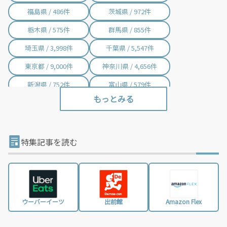
福島県 / 486件
茨城県 / 972件
栃木県 / 575件
群馬県 / 855件
埼玉県 / 3,998件
千葉県 / 5,547件
東京都 / 9,000件
神奈川県 / 4,656件
新潟県 / 752件
富山県 / 579件
石川県 / 405件
福井県 / 414件
山梨県 / 235件
長野県 / 780件
岐阜県 / 844件
静岡県 / 2,002件
特集記事を読む
愛知県 / 3,016件
三重県 / 998件
滋賀県 / 657件
京都府 / 1,404件
大阪府 / 3,331件
兵庫県 / 2,487件
ウーバーイーツ
出前館
Amazon Flex
奈良県 / 622件
和歌山県 / 321件