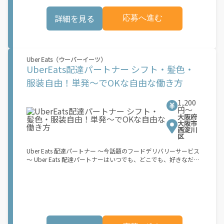
歓迎！ 車両をお持ちでない場合は、パートナー企業による車両レ
\"\"\"\"\"
ンタル・リースサービスも利用できます！ 【Amazon Flexの魅
詳細を見る
応募へ進む
力】 ・少ない荷物量から試すこともでき、すぐ、簡単に始められ
る！ ・稼働する日や時間帯を自分で自由に決められるから、スキ
マ時間でしっかり稼げる！ ・自分の車両で配達できるから、気軽
に稼働できる！ ・自分のペースで無理なくできるから、シニアや
女性も活躍中！ ・髪型や服装も自由だから、自分らしく稼げる！
Uber Eats（ウーバーイーツ）
【Amazon Flexの始め方】 使用できる車両をお持ちの場合、必要
UberEats配達パートナー シフト・髪色・
なものはたったの6つだけです。 1. スマートフォン 2. 運転免許証
3. 黒ナンバー 4. 最新の車検証 5. 銀行口座 6. 就労資格確認書類
服装自由！単発～でOKな自由な働き方
（外国籍の方） ご応募いただいた後、登録手続きをご案内しま
す。 登録手続きは、アプリですべて完結できます。 なお、ご自身
1,200
の車両でご登録いただく場合、ご登録者様と車両の所有者様は同
円〜
一である必要があります。 【配達業務の流れ】 登録手続きを完
大阪府
了すると、オファー（委託する配達業務）をアプリで確認するこ
大阪市
とができます。 あとは、3つのステップで稼働するだけです。 1.
西淀川
区
オファーを受諾する 2. デリバリーステーションで荷物をピックア
ップし、配達先に届ける 3. 報酬を週払いで受け取る 「時間に縛
Uber Eats 配達パートナー ～今話題のフードデリバリーサービス
られたくないけれど、安定した収入がほしい...] 「スキマ時間はあ
～ Uber Eats 配達パートナーはいつでも、どこでも、好きなだけ
るけれど、その時間に稼げる方法がない...」 「新しい業務にチャ
稼働できます！ 「インセンティブはいくら貰える...？！」など 配
レンジしたいけれど、人間関係などが心配...」 そんなお悩み、
達もゲーム感覚で楽しめる最先端のスタイル。 稼働終了もアプリ
Amazon Flexで解決しませんか？ 少しでもご興味がある方は、お
でオフラインになるだけでOK！ 稼働方法 ①アプリでオンライン
気軽にご登録ください！ この募集はAmazonでの雇用ではなく、
になると、飲食店から配達リクエストが届く ↓ ②自転車・原付
個人事業主の方への業務委託です。稼働時に発生する費用（車両
バイクなどでお料理を受け取り、配達スタート！ ↓ ③注文者に
の調達費用、ガソリン代、高速料金、駐車料金その他の業務に要
お料理を届けて、アプリで完了ボタンをタップ！ ★配達経験が無
する費用など）はすべて自己負担となります。
くても問題ありません！ ★自分の自転車・原付バイク(125cc以