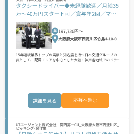
【Amazon Flexの始め方】 使用できる車両をお持ちの場合、必要
タクシードライバー◆未経験歓迎／月給35
なものはたったの6つだけです。 1. スマートフォン 2. 運転免許証
3. 黒ナンバー 4. 最新の車検証 5. 銀行口座 6. 就労資格確認書類
万～40万円スタート可／賞与年2回／マイ
（外国籍の方） ご応募いただいた後、登録手続きをご案内しま
カー通勤OK／転勤なし◆
す。 登録手続きは、アプリですべて完結できます。 なお、ご自身
の車両でご登録いただく場合、ご登録者様と車両の所有者様は同
197,736円〜
一である必要があります。 【配達業務の流れ】 登録手続きを完
了すると、オファー（委託する配達業務）をアプリで確認するこ
大阪府大阪市西淀川区竹島4-10-8
とができます。 あとは、3つのステップで稼働するだけです。 1.
オファーを受諾する 2. デリバリーステーションで荷物をピックア
ップし、配達先に届ける 3. 報酬を週払いで受け取る 「時間に縛
15年連続業界トップの実績と知名度を持つ日本交通グループの一
られたくないけれど、安定した収入がほしい...] 「スキマ時間はあ
員として、 配属エリアを中心とした大阪・神戸各地域でのドライ
るけれど、その時間に稼げる方法がない...」 「新しい業務にチャ
バー業務（乗務）を担います。 ★☆充実の研修プログラム☆★
レンジしたいけれど、人間関係などが心配...」 そんなお悩み、
入社後は資格取得から実務の開始に向けた研修を実施。 業務に必
Amazon Flexで解決しませんか？ 少しでもご興味がある方は、お
要な資格を無理なく取得していきます。 ◎未経験から10～20日
気軽にご登録ください！ この募集はAmazonでの雇用ではなく、
間で資格の取得が可能！ ◎研修中ももちろん給料をお支払いしま
個人事業主の方への業務委託です。稼働時に発生する費用（車両
す！ ★☆独り立ち後のサポートも充実☆★ 研修の仕上げとして
の調達費用、ガソリン代、高速料金、駐車料金その他の業務に要
先輩のサポートを受けながら、 実務経験を積んで独り立ちです。
する費用など）はすべて自己負担となります。
その後も日本交通90年分のノウハウが詰まったマニュアルと共に
詳細を見る
応募へ進む
安心・安全な乗務に取り組みましょう。 また、秘書検定、サービ
ス待遇検定、なにわなんでも大阪検定など、 業務に活かせる資格
取得支援制度もご用意しています！ ★☆効率的に稼げます☆★
業界最大規模の知名度と事業基盤を持つ私たち日本交通グルー
プ。 お客様は「GO」等の配車アプリや予約を活用する方がメイ
UTエージェント株式会社 関西第一CU_大阪府大阪市西淀川区_
ンです。 街中を走り回ることなく効率的に稼げる環境が約束され
ピッキング･軽作業
ています！ ◎電話やアプリからの注文はなんと1日1500件以上！
【日勤＆土日祝休み】リフト資格を活かせ