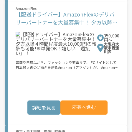
働できます！ ★ポイント２ 時間に縛られず、 \"\"スキマ時間
Amazon Flex
\"\"がいつでも 好きな時間＝稼ぐ時間に！ 家事や授業、サークル
【配送ドライバー】AmazonFlexのデリバ
活動など忙しいからこそ、空いた時間を有効活用！自分にあった
スタイルで稼働できます。 「休日に１時間だけ…！」 「予定がな
リーパートナーを大量募集中！ 夕方以降４
くなったから今日稼ぐか...！」 時間も場所も自分次第！ 【原付
時間程度最大10,000円の報酬も可能!※単発
（125cc以下）で配達希望の場合は…】 原付（レンタル車も可）
and普通自動車免許をお持ちの人 【軽貨物またはバイク（125cc
350,000
OK！嬉しい「週払い」！
超）もOKですが、その場合は...】 事業用ナンバー（軽自動車の場
円〜
大阪府大
合は黒ナンバー、バイクの場合は緑ナンバー）が必要になりま
阪市西淀
す。 ※稼働できるのは、あなたの街で Uber Eats のサービスが開
川区
始してからになります。サービス開始日は、アカウント作成後に
配信されるメールをご確認ください。 \"\"Uber Eats は一部の都
書籍や日用品から、ファッションや家電まで、 ECサイトとして
市でのサービス開始に向けた準備を進めており、現在、配達パー
日本最大級の品揃えを誇るAmazon（アマゾン）が、 Amazon
トナー希望者に対してプラットフォームへの事前登録の機会を提
Flex（アマゾンフレックス）のデリバリーパートナーを募集中！
供しています。実際に Uber Eats プラットフォームを通じた収益
Amazon Flex (アマゾンフレックス)とは、個?事業主の?々に配達
機会が始まるのは、お客様の地域でサービスが正式に開始された
業務を?っていただくプログラムです。働く?時を?由に選び、?分
後となります。市場でのサービス開始時期は地域によって異なる
のペースで報酬を得る、そんな新しい働き?をはじめることがで
可能性があり、事前にご登録いただいた場合でも、必ずしも配達
きます。 軽バン（軽貨物車）または軽乗用車を所有している方大
リクエストへのアクセスが保証されるわけではありません。
歓迎！ 車両をお持ちでない場合は、パートナー企業による車両レ
\"\"\"\"\"
ンタル・リースサービスも利用できます！ 【Amazon Flexの魅
詳細を見る
応募へ進む
力】 ・少ない荷物量から試すこともでき、すぐ、簡単に始められ
る！ ・稼働する日や時間帯を自分で自由に決められるから、スキ
マ時間でしっかり稼げる！ ・自分の車両で配達できるから、気軽
に稼働できる！ ・自分のペースで無理なくできるから、シニアや
女性も活躍中！ ・髪型や服装も自由だから、自分らしく稼げる！
東京・日本交通 西淀川営業所