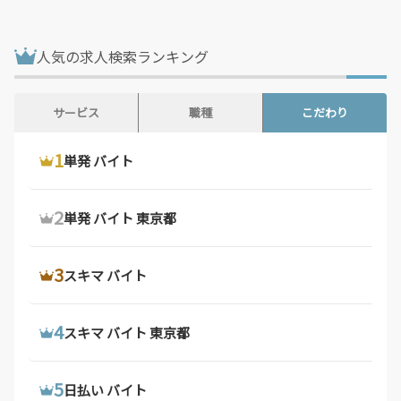
鳥取県 / 186件
島根県 / 198件
岡山県 / 754件
広島県 / 1,483件
人気の求人検索ランキング
山口県 / 358件
徳島県 / 194件
香川県 / 501件
愛媛県 / 436件
サービス
職種
こだわり
高知県 / 389件
福岡県 / 1,699件
1
1
1
ウーバーイーツ 配達員
ドライバー 求人
単発 バイト
佐賀県 / 194件
長崎県 / 394件
熊本県 / 562件
大分県 / 201件
2
2
2
ウーバーイーツ バイト
デリバリー バイト
単発 バイト 東京都
宮崎県 / 315件
鹿児島県 / 490件
沖縄県 / 286件
3
3
3
ウーバーイーツ バイト 東京都
軽 貨物 求人
スキマ バイト
4
4
4
ウーバーイーツ 配達員 大阪府
配達 バイト
スキマ バイト 東京都
5
5
5
ウーバーイーツ 求人
トラック 運転 手 求人
日払い バイト