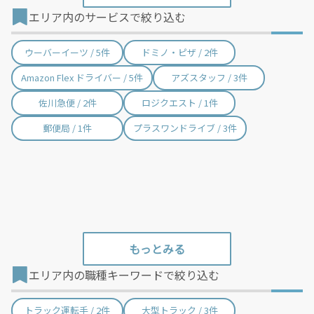
エリア内のサービスで絞り込む
箕面市 / 32件
柏原市 / 33件
羽曳野市 / 33件
門真市 / 50件
ウーバーイーツ / 5件
ドミノ・ピザ / 2件
摂津市 / 76件
高石市 / 26件
Amazon Flex ドライバー / 5件
アズスタッフ / 3件
藤井寺市 / 13件
東大阪市 / 145件
佐川急便 / 2件
ロジクエスト / 1件
泉南市 / 40件
四條畷市 / 15件
郵便局 / 1件
プラスワンドライブ / 3件
交野市 / 42件
大阪狭山市 / 10件
阪南市 / 19件
島本町 / 1件
豊能町 / 6件
能勢町 / 1件
忠岡町 / 2件
熊取町 / 3件
田尻町 / 1件
岬町 / 12件
エリア内の職種キーワードで絞り込む
太子町 / 1件
河南町 / 1件
千早赤阪村 / 1件
西宮市 / 1件
トラック運転手 / 2件
大型トラック / 3件