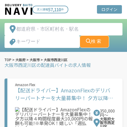
57,110
ログイン
求人情報
件
検 索
TOP
>
大阪府
>
大阪市
>
大阪市西淀川区
大阪市西淀川区
の配達員バイトの求人情報
Amazon Flex
【配送ドライバー】AmazonFlexのデリバ
リーパートナーを大量募集中！ 夕方以降４
時間程度最大10,000円の報酬も可能!※単発
350,000
OK！嬉しい「週払い」！
円〜
大阪府大
阪市西淀
川区