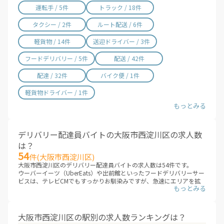
運転手 / 5件
トラック / 18件
タクシー / 2件
ルート配送 / 6件
軽貨物 / 14件
送迎ドライバー / 3件
フードデリバリー / 5件
配送 / 42件
配達 / 32件
バイク便 / 1件
軽貨物ドライバー / 1件
デリバリー配達員バイトの大阪市西淀川区の求人数
は？
54
件(大阪市西淀川区)
大阪市西淀川区のデリバリー配達員バイトの求人数は54件です。
ウーバーイーツ（UberEats）や出前館といったフードデリバリーサー
ビスは、テレビCMでもすっかりお馴染みですが、急速にエリアを拡
大しています。これまでサービスが提供されていないエリアも、次々
にデリバリー配達員バイトの求人が増えていくことが見こまれていま
す。
大阪市西淀川区のエリアに、新しいデリバリー配達員バイトが追加さ
大阪市西淀川区の駅別の求人数ランキングは？
れていないか、ぜひチェックしてみてください。