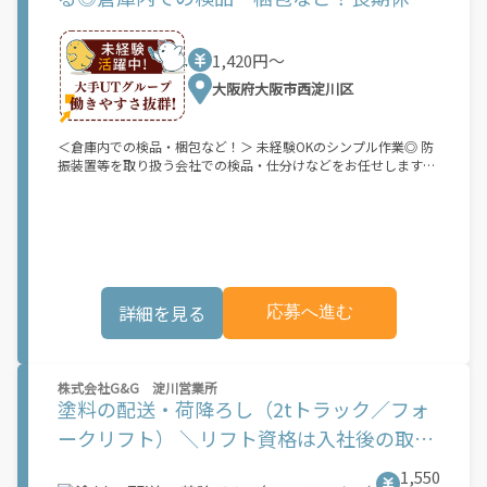
あり◆フォークリフト免許のある方 ◆業務未経験歓迎 ◆学歴不
あり♪
問 ◎若手・ミドル男女活躍中！ 《履歴書不要☆オンライン面接
OK》 家にいながらスマホですぐにWEB面談ができる！履歴書・
1,420円〜
志望動機不要・私服でOK！ 今までの経歴も問いません！ お気軽
にご応募ください！ 稼ぎたい！休日が多い方がいい！など あな
大阪府大阪市西淀川区
たの希望の働き方をお聞かせください♪ UTエージェント株式会
社は「無期雇用派遣」を行っている会社です。 採用決定後はUT
エージェント株式会社と期間を定めない雇用契約を結び、派遣先
＜倉庫内での検品・梱包など！＞ 未経験OKのシンプル作業◎ 防
でご勤務いただきます。 派遣元であるUTエージェント株式会社
振装置等を取り扱う会社での検品・仕分けなどをお任せします！
での正社員雇用となりますので、派遣先で働いていない期間が発
＜具体的には…＞ ◆検品 ◆仕分け ◆運搬 ◆梱包 ◆搬入 ◆出荷
生した場合でも雇用契約は継続されます。 《dov1》 *** ※受動
準備 【職場・仕事の様子】 ・職場の様子 静か ☆☆★☆☆ にぎ
喫煙対策については、応募後に企業へお問い合わせください。
やか ・業務外交流 少ない ☆☆★☆☆ 多い ・身につく知識/経
験 汎用性 ☆☆★☆☆ 専門性 ・派遣先企業社員との関わり 少
ない ☆☆★☆☆ 多い ・派遣社員比率 少ない ☆☆★☆☆ 多い
・仕事の仕方 個人作業 ☆☆★☆☆ チーム作業 詳細については
面談時にご説明させていただきます。 募集状況等によっては当該
詳細を見る
応募へ進む
案件へのご案内が難しい場合があります。 ◆年間休日125日！長
期休暇も取得可能！ ◆明るい髪色OK！オシャレも楽しめる★
◆1食480円で仕出し弁当注文OK♪手軽にランチも済ませられる
◎ 《給与》 時給1,420円～ 時給：1,420円～ 月収例：236,000円
（時給×7.25H実働×20日稼働＋各種手当） 【デジタルギフト】
株式会社G&G 淀川営業所
塗料の配送・荷降ろし（2tトラック／フォ
赴任での新規ご入社の方に！入社日に現金化可能なデジタルギフ
トで2万円分支給♪ 【日払い制度】 利用申し込み完了後～最短5
ークリフト） ＼リフト資格は入社後の取得
分で受け取り可能！スマホから簡単に申請いただけます！※規定
あり◆フォークリフト免許のある方 ◆業務未経験歓迎 ◆学歴不
が可能／トラックの運転手デビュー大歓
1,550
問 ◎若手・ミドル男女活躍中！ 《履歴書不要☆オンライン面接