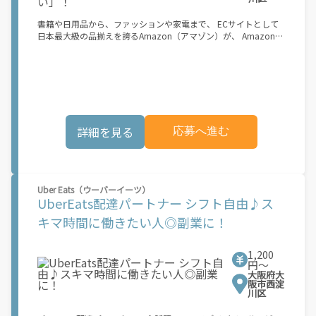
書籍や日用品から、ファッションや家電まで、 ECサイトとして
日本最大級の品揃えを誇るAmazon（アマゾン）が、 Amazon
Flex（アマゾンフレックス）のデリバリーパートナーを募集中！
Amazon Flex (アマゾンフレックス)とは、個?事業主の?々に配達
業務を?っていただくプログラムです。働く?時を?由に選び、?分
のペースで報酬を得る、そんな新しい働き?をはじめることがで
きます。 軽バン（軽貨物車）または軽乗用車を所有している方大
歓迎！ 車両をお持ちでない場合は、パートナー企業による車両レ
ンタル・リースサービスも利用できます！ 【Amazon Flexの魅
詳細を見る
応募へ進む
力】 ・少ない荷物量から試すこともでき、すぐ、簡単に始められ
る！ ・稼働する日や時間帯を自分で自由に決められるから、スキ
マ時間でしっかり稼げる！ ・自分の車両で配達できるから、気軽
に稼働できる！ ・自分のペースで無理なくできるから、シニアや
女性も活躍中！ ・髪型や服装も自由だから、自分らしく稼げる！
Uber Eats（ウーバーイーツ）
【Amazon Flexの始め方】 使用できる車両をお持ちの場合、必要
UberEats配達パートナー シフト自由♪ス
なものはたったの6つだけです。 1. スマートフォン 2. 運転免許証
3. 黒ナンバー 4. 最新の車検証 5. 銀行口座 6. 就労資格確認書類
キマ時間に働きたい人◎副業に！
（外国籍の方） ご応募いただいた後、登録手続きをご案内しま
す。 登録手続きは、アプリですべて完結できます。 なお、ご自身
の車両でご登録いただく場合、ご登録者様と車両の所有者様は同
1,200
一である必要があります。 【配達業務の流れ】 登録手続きを完
円〜
大阪府大
了すると、オファー（委託する配達業務）をアプリで確認するこ
阪市西淀
とができます。 あとは、3つのステップで稼働するだけです。 1.
川区
オファーを受諾する 2. デリバリーステーションで荷物をピックア
ップし、配達先に届ける 3. 報酬を週払いで受け取る 「時間に縛