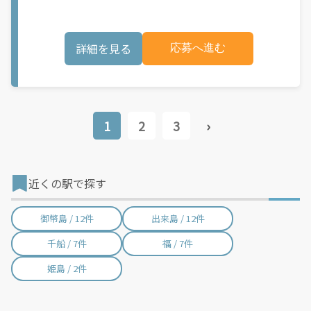
―――――――――――――― ■お任せしたいお仕事は…？ 3ｔ車での外食チェーン店への
業務用食材の店舗配送業務です。 ■具体的に… 扱う商品…お弁当
やお惣菜、冷凍食品 荷姿…オリコンやバット、段ボール 出勤
後、空のトラックで 兵庫県神戸市東灘区のセンターへ向かい 伝
詳細を見る
応募へ進む
票を基に冷蔵商品を検品し積み込みます。 その後、大阪市淀川区
のセンターへ向かい 伝票を基に冷凍商品を検品し積み込みます。
最後に、京都府内の外食チェーン店へ 7～10件程を配送します。
※空回収あり ※コースほぼ固定 ■ポイント 夜勤帯からの勤務で
運転ストレス少なめ♪ また、ルートはほぼ固定となる為 土地勘
のない方でも しっかりと研修中に業務のコツなどをサポート！
初めての職場で不安もありますが、 ちゃんと周りのスタッフが支
1
2
3
›
えます◎ 週休2日でお休みもしっかり取れて、 プライベートの予
定も立てやすく メリハリのある就業が可能！ 応募理由はなんで
もOK！ 少しでも気になりましたら お気軽にご応募くださいませ
☆ ☆大阪府大阪市西淀川区でのドライバーのお仕事☆ ※お電話
でのご応募の際は求人IDをお知らせ下さい。 その他に大阪府大阪
近くの駅で探す
市西淀川区以外でも作業・ドライバー求人多数！ 作業・ドライバ
ー求人をお探しの方、ご連絡お待ちしております。
御幣島 / 12件
出来島 / 12件
千船 / 7件
福 / 7件
姫島 / 2件