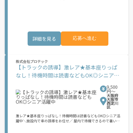
移動中は、 助手席か後部座席に座っているだけ！ 車内は空調完
備でカイテキな環境～～！ ＼経験や資格はな～にも必要なし／
先輩と一緒に行動するので、 1人で心細くなることはありませ
ん！ ＼職場の見学してから検討OK！！／ どんな人と働くんだろ
う？ 実際の作業の様子や、職場の雰囲気を 事前に見学できま
す！ 〈 おしごと内容 〉 コンピューター機械などの 荷下ろし作業
のお手伝いをお願いします！ 台車を使って荷物を運ぶので、 負
詳細を見る
応募へ進む
担少なく、無理な作業ができます！ 10代・20代の若い男性活躍
中！ 数名募集で積極採用中です！ ＼楽ちん作業で、しっかり稼
げる！／ 未経験から始めれて、高時給1450円はレア！ 〈 お問い
合わせはコチラ 〉 ～G＆Gなら志望動機不要～ 履歴書必要ナシ！
WEB登録OK！ ご応募～就業まで最短でご案内。 「ちょっと質問
株式会社プロテック
するだけ」も大歓迎！ LINE友だち追加で求人情報を最速キャッ
【トラックの誘導】激レア★基本座りっぱ
チ！ 株式会社G＆G 淀川営業所
なし！待機時間は読書などもOK◎シニア活
躍中
9,500
円〜
大阪府
大阪市
西淀川
区
激レア★基本座りっぱなし！待機時間は読書などもOK◎シニア活
躍中＼施設内で車の誘導をお任せ／ 屋内で待機できるので暑い夏
も安心！ 待機中は読書や勉強などなんでもOK◎ 車通勤も可能！
トラックの誘導や案内のお仕事♪ 《 シフト柔軟 》 Wワークや副