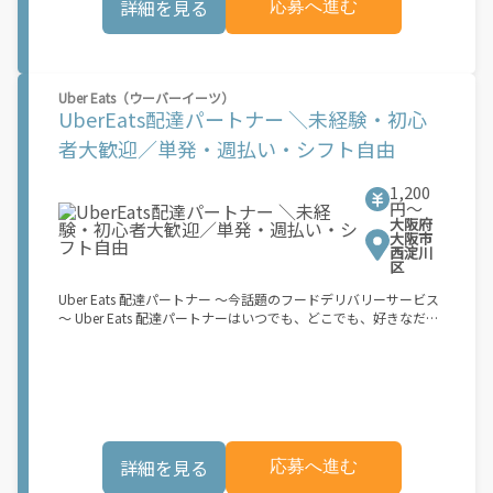
詳細を見る
応募へ進む
下)・軽貨物車両でOK！ ★私服でOK！ ＼万がイチという時も安
心！事故の時は安心の傷害補償！／ 必要なのは【自転車】と【ス
マホ】のみ！ スキマ時間で、誰でもスグに稼げます♪ ★ポイン
ト１ サービスエリア内なら、どこでも\あなたがいる場所\"で稼
働できます！ ★ポイント２ 時間に縛られず、 \"\"スキマ時間
Uber Eats（ウーバーイーツ）
\"\"がいつでも 好きな時間＝稼ぐ時間に！ 家事や授業、サークル
UberEats配達パートナー ＼未経験・初心
活動など忙しいからこそ、空いた時間を有効活用！自分にあった
スタイルで稼働できます。 「休日に１時間だけ…！」 「予定がな
者大歓迎／単発・週払い・シフト自由
くなったから今日稼ぐか...！」 時間も場所も自分次第！ 【原付
（125cc以下）で配達希望の場合は…】 原付（レンタル車も可）
1,200
and普通自動車免許をお持ちの人 【軽貨物またはバイク（125cc
円〜
超）もOKですが、その場合は...】 事業用ナンバー（軽自動車の場
大阪府
合は黒ナンバー、バイクの場合は緑ナンバー）が必要になりま
大阪市
す。 ※稼働できるのは、あなたの街で Uber Eats のサービスが開
西淀川
区
始してからになります。サービス開始日は、アカウント作成後に
配信されるメールをご確認ください。 \"\"Uber Eats は一部の都
Uber Eats 配達パートナー ～今話題のフードデリバリーサービス
市でのサービス開始に向けた準備を進めており、現在、配達パー
～ Uber Eats 配達パートナーはいつでも、どこでも、好きなだけ
トナー希望者に対してプラットフォームへの事前登録の機会を提
稼働できます！ 「インセンティブはいくら貰える...？！」など 配
供しています。実際に Uber Eats プラットフォームを通じた収益
達もゲーム感覚で楽しめる最先端のスタイル。 稼働終了もアプリ
機会が始まるのは、お客様の地域でサービスが正式に開始された
でオフラインになるだけでOK！ 稼働方法 ①アプリでオンライン
後となります。市場でのサービス開始時期は地域によって異なる
になると、飲食店から配達リクエストが届く ↓ ②自転車・原付
可能性があり、事前にご登録いただいた場合でも、必ずしも配達
バイクなどでお料理を受け取り、配達スタート！ ↓ ③注文者に
リクエストへのアクセスが保証されるわけではありません。
お料理を届けて、アプリで完了ボタンをタップ！ ★配達経験が無
\"\"\"\"\"
くても問題ありません！ ★自分の自転車・原付バイク(125cc以
詳細を見る
応募へ進む
下)・軽貨物車両でOK！ ★私服でOK！ ＼万がイチという時も安
心！事故の時は安心の傷害補償！／ 必要なのは【自転車】と【ス