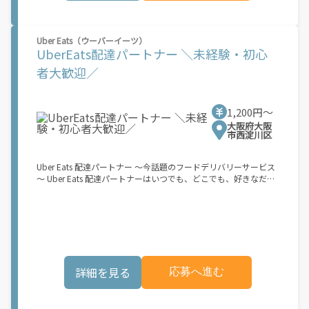
マホ】のみ！ スキマ時間で、誰でもスグに稼げます♪ ★ポイン
ト１ サービスエリア内なら、どこでも\あなたがいる場所\"で稼
働できます！ ★ポイント２ 時間に縛られず、 \"\"スキマ時間
Uber Eats（ウーバーイーツ）
\"\"がいつでも 好きな時間＝稼ぐ時間に！ 家事や授業、サークル
UberEats配達パートナー ＼未経験・初心
活動など忙しいからこそ、空いた時間を有効活用！自分にあった
スタイルで稼働できます。 「休日に１時間だけ…！」 「予定がな
者大歓迎／
くなったから今日稼ぐか...！」 時間も場所も自分次第！ 【原付
（125cc以下）で配達希望の場合は…】 原付（レンタル車も可）
and普通自動車免許をお持ちの人 【軽貨物またはバイク（125cc
1,200円〜
超）もOKですが、その場合は...】 事業用ナンバー（軽自動車の場
合は黒ナンバー、バイクの場合は緑ナンバー）が必要になりま
大阪府大阪
市西淀川区
す。 ※稼働できるのは、あなたの街で Uber Eats のサービスが開
始してからになります。サービス開始日は、アカウント作成後に
配信されるメールをご確認ください。 \"\"Uber Eats は一部の都
Uber Eats 配達パートナー ～今話題のフードデリバリーサービス
市でのサービス開始に向けた準備を進めており、現在、配達パー
～ Uber Eats 配達パートナーはいつでも、どこでも、好きなだけ
トナー希望者に対してプラットフォームへの事前登録の機会を提
稼働できます！ 「インセンティブはいくら貰える...？！」など 配
供しています。実際に Uber Eats プラットフォームを通じた収益
達もゲーム感覚で楽しめる最先端のスタイル。 稼働終了もアプリ
機会が始まるのは、お客様の地域でサービスが正式に開始された
でオフラインになるだけでOK！ 稼働方法 ①アプリでオンライン
後となります。市場でのサービス開始時期は地域によって異なる
になると、飲食店から配達リクエストが届く ↓ ②自転車・原付
可能性があり、事前にご登録いただいた場合でも、必ずしも配達
バイクなどでお料理を受け取り、配達スタート！ ↓ ③注文者に
リクエストへのアクセスが保証されるわけではありません。
お料理を届けて、アプリで完了ボタンをタップ！ ★配達経験が無
\"\"\"\"\"
くても問題ありません！ ★自分の自転車・原付バイク(125cc以
詳細を見る
応募へ進む
下)・軽貨物車両でOK！ ★私服でOK！ ＼万がイチという時も安
心！事故の時は安心の傷害補償！／ 必要なのは【自転車】と【ス
マホ】のみ！ スキマ時間で、誰でもスグに稼げます♪ ★ポイン
ト１ サービスエリア内なら、どこでも\あなたがいる場所\"で稼