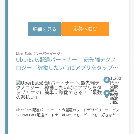
Amazon Flexで解決しませんか？ 少しでもご興味がある方は、お
業務を?っていただくプログラムです。働く?時を?由に選び、?分
気軽にご登録ください！ この募集はAmazonでの雇用ではなく、
のペースで報酬を得る、そんな新しい働き?をはじめることがで
個人事業主の方への業務委託です。稼働時に発生する費用（車両
きます。 軽バン（軽貨物車）または軽乗用車を所有している方大
の調達費用、ガソリン代、高速料金、駐車料金その他の業務に要
歓迎！ 車両をお持ちでない場合は、パートナー企業による車両レ
する費用など）はすべて自己負担となります。
ンタル・リースサービスも利用できます！ 【Amazon Flexの魅
詳細を見る
応募へ進む
力】 ・少ない荷物量から試すこともでき、すぐ、簡単に始められ
る！ ・稼働する日や時間帯を自分で自由に決められるから、スキ
マ時間でしっかり稼げる！ ・自分の車両で配達できるから、気軽
に稼働できる！ ・自分のペースで無理なくできるから、シニアや
女性も活躍中！ ・髪型や服装も自由だから、自分らしく稼げる！
Uber Eats（ウーバーイーツ）
【Amazon Flexの始め方】 使用できる車両をお持ちの場合、必要
UberEats配達パートナー ＼最先端テクノ
なものはたったの6つだけです。 1. スマートフォン 2. 運転免許証
3. 黒ナンバー 4. 最新の車検証 5. 銀行口座 6. 就労資格確認書類
ロジー／稼働したい時にアプリをタップ！
（外国籍の方） ご応募いただいた後、登録手続きをご案内しま
すぐに簡単に稼働できる！「最強の週払
す。 登録手続きは、アプリですべて完結できます。 なお、ご自身
1,200
の車両でご登録いただく場合、ご登録者様と車両の所有者様は同
円〜
い」
一である必要があります。 【配達業務の流れ】 登録手続きを完
大阪
了すると、オファー（委託する配達業務）をアプリで確認するこ
府大
阪市
とができます。 あとは、3つのステップで稼働するだけです。 1.
西淀
オファーを受諾する 2. デリバリーステーションで荷物をピックア
川区
ップし、配達先に届ける 3. 報酬を週払いで受け取る 「時間に縛
Uber Eats 配達パートナー ～今話題のフードデリバリーサービス
られたくないけれど、安定した収入がほしい...] 「スキマ時間はあ
～ Uber Eats 配達パートナーはいつでも、どこでも、好きなだけ
るけれど、その時間に稼げる方法がない...」 「新しい業務にチャ
稼働できます！ 「インセンティブはいくら貰える...？！」など 配
レンジしたいけれど、人間関係などが心配...」 そんなお悩み、
達もゲーム感覚で楽しめる最先端のスタイル。 稼働終了もアプリ
Amazon Flexで解決しませんか？ 少しでもご興味がある方は、お
でオフラインになるだけでOK！ 稼働方法 ①アプリでオンライン
気軽にご登録ください！ この募集はAmazonでの雇用ではなく、