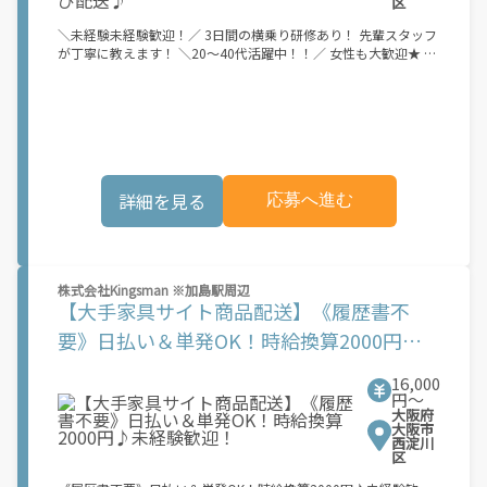
区
＼未経験未経験歓迎！／ 3日間の横乗り研修あり！ 先輩スタッフ
が丁寧に教えます！ ＼20～40代活躍中！！／ 女性も大歓迎★ 仲
間同士で助け合える環境です◎ ＼高日給17,000円保証！／ 安定
してしっかり稼げる！ ＼Amazon案件で仕事量安定！／ 年間通
して安定稼働♪ 身体への負担少なめ、置き配メインで対面少な
め！ 企業配やその他の案件もご用意しています！ ＼自由度高
め！／ 音楽を聴きながら配送OK！ ＼車両リースあり！／ 車がな
くてもスタート可能◎ ＼条件達成で車両プレゼント！／ 頑張っ
た分しっかり還元！Amazonの荷物を個人宅へ配送するお仕事で
詳細を見る
応募へ進む
す！ 軽バンを使用した配送なので、 普通免許（AT限定可）があ
ればOK！ 未経験の方でも安心してスタートしていただけます♪
【具体的には】 ?荷物の積み込み ?個人宅への配送 ?置き配、ポス
ト投函メイン ?専用アプリで簡単操作 他にも・・・ 店舗・オフィ
スへ荷物を届ける配送業務やその他の案件も多数あります！
株式会社Kingsman ※加島駅周辺
【大手家具サイト商品配送】《履歴書不
要》日払い＆単発OK！時給換算2000円♪
未経験歓迎！
16,000
円〜
大阪府
大阪市
西淀川
区