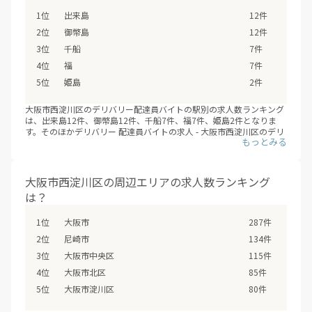
※デリバリーバイトNAVI調べ
出来島
12件
※2026年08月最新
御幣島
12件
千船
7件
福
7件
姫島
2件
大阪市西淀川区のデリバリー配達員バイトの駅別の求人数ランキング
は、出来島12件、御幣島12件、千船7件、福7件、姫島2件となりま
す。そのほかデリバリー 配達員バイトの求人 - 大阪市西淀川区のデリ
バリー配達員バイトの求人は、大阪市西淀川区の全5駅で募集してい
ます。（※デリバリーバイトNAVI調べ /2026年08月）
フードデリバリーサービスの配達員登録は、サービスが開始するより
も先に、始まっていることも多いため、興味のあるエリアの配達員募
大阪市西淀川区の周辺エリアの求人数ランキング
集の登録情報を小まめにチェックするオススメします。
は？
大阪市
287件
尼崎市
134件
大阪市中央区
115件
大阪市北区
85件
大阪市淀川区
80件