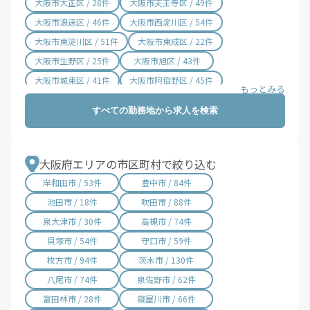
大阪市大正区 / 28件
大阪市天王寺区 / 49件
大阪市浪速区 / 46件
大阪市西淀川区 / 54件
大阪市東淀川区 / 51件
大阪市東成区 / 22件
大阪市生野区 / 25件
大阪市旭区 / 43件
大阪市城東区 / 41件
大阪市阿倍野区 / 45件
大阪市住吉区 / 61件
大阪市東住吉区 / 28件
すべての勤務地から求人を検索
大阪市西成区 / 59件
大阪市淀川区 / 80件
大阪市鶴見区 / 23件
大阪市住之江区 / 88件
大阪市平野区 / 37件
大阪市北区 / 85件
大阪府エリアの市区町村で絞り込む
大阪市中央区 / 115件
堺市堺区 / 87件
岸和田市 / 53件
豊中市 / 84件
堺市中区 / 46件
堺市東区 / 12件
池田市 / 18件
吹田市 / 88件
堺市西区 / 53件
堺市南区 / 17件
泉大津市 / 30件
高槻市 / 74件
堺市北区 / 38件
堺市美原区 / 11件
貝塚市 / 54件
守口市 / 59件
枚方市 / 94件
茨木市 / 130件
八尾市 / 74件
泉佐野市 / 62件
富田林市 / 28件
寝屋川市 / 66件