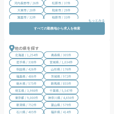
河内長野市 / 26件
松原市 / 37件
大東市 / 20件
和泉市 / 29件
箕面市 / 32件
柏原市 / 33件
羽曳野市 / 33件
門真市 / 50件
すべての勤務地から求人を検索
摂津市 / 76件
高石市 / 26件
藤井寺市 / 13件
東大阪市 / 145件
泉南市 / 40件
四條畷市 / 15件
他の県を探す
交野市 / 42件
大阪狭山市 / 10件
北海道 / 1,254件
青森県 / 305件
阪南市 / 19件
島本町 / 1件
岩手県 / 338件
宮城県 / 1,034件
豊能町 / 6件
能勢町 / 1件
秋田県 / 426件
山形県 / 176件
忠岡町 / 2件
熊取町 / 3件
福島県 / 486件
茨城県 / 972件
田尻町 / 1件
岬町 / 12件
栃木県 / 575件
群馬県 / 855件
太子町 / 1件
河南町 / 1件
埼玉県 / 3,998件
千葉県 / 5,547件
千早赤阪村 / 1件
西宮市 / 1件
東京都 / 9,000件
神奈川県 / 4,656件
新潟県 / 752件
富山県 / 579件
石川県 / 405件
福井県 / 414件