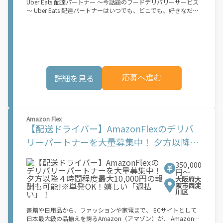
Uber Eats 配達パートナー ～今話題のフードデリバリーサービス
られたくないけれど、安定した収入がほしい...] 「スキマ時間はあ
～ Uber Eats 配達パートナーはいつでも、どこでも、好きなだけ
るけれど、その時間に稼げる方法がない...」 「新しい業務にチャ
稼働できます！ 「インセンティブはいくら貰える...？！」など 配
レンジしたいけれど、人間関係などが心配...」 そんなお悩み、
達もゲーム感覚で楽しめる最先端のスタイル。 稼働終了もアプリ
Amazon Flexで解決しませんか？ 少しでもご興味がある方は、お
でオフラインになるだけでOK！ 稼働方法 ①アプリでオンライン
気軽にご登録ください！ この募集はAmazonでの雇用ではなく、
になると、飲食店から配達リクエストが届く ↓ ②自転車・原付
個人事業主の方への業務委託です。稼働時に発生する費用（車両
バイクなどでお料理を受け取り、配達スタート！ ↓ ③注文者に
の調達費用、ガソリン代、高速料金、駐車料金その他の業務に要
お料理を届けて、アプリで完了ボタンをタップ！ ★配達経験が無
する費用など）はすべて自己負担となります。
くても問題ありません！ ★自分の自転車・原付バイク(125cc以
詳細を見る
応募へ進む
下)・軽貨物車両でOK！ ★私服でOK！ ＼万がイチという時も安
心！事故の時は安心の傷害補償！／ 必要なのは【自転車】と【ス
マホ】のみ！ スキマ時間で、誰でもスグに稼げます♪ ★ポイン
ト１ サービスエリア内なら、どこでも\あなたがいる場所\"で稼
働できます！ ★ポイント２ 時間に縛られず、 \"\"スキマ時間
Amazon Flex
\"\"がいつでも 好きな時間＝稼ぐ時間に！ 家事や授業、サークル
【配送ドライバー】AmazonFlexのデリバ
活動など忙しいからこそ、空いた時間を有効活用！自分にあった
スタイルで稼働できます。 「休日に１時間だけ…！」 「予定がな
リーパートナーを大量募集中！ 夕方以降４
くなったから今日稼ぐか...！」 時間も場所も自分次第！ 【原付
時間程度最大10,000円の報酬も可能!※単発
（125cc以下）で配達希望の場合は…】 原付（レンタル車も可）
and普通自動車免許をお持ちの人 【軽貨物またはバイク（125cc
350,000
OK！嬉しい「週払い」！
超）もOKですが、その場合は...】 事業用ナンバー（軽自動車の場
円〜
大阪府大
合は黒ナンバー、バイクの場合は緑ナンバー）が必要になりま
阪市西淀
す。 ※稼働できるのは、あなたの街で Uber Eats のサービスが開
川区
始してからになります。サービス開始日は、アカウント作成後に
配信されるメールをご確認ください。 \"\"Uber Eats は一部の都
書籍や日用品から、ファッションや家電まで、 ECサイトとして
市でのサービス開始に向けた準備を進めており、現在、配達パー
日本最大級の品揃えを誇るAmazon（アマゾン）が、 Amazon
トナー希望者に対してプラットフォームへの事前登録の機会を提