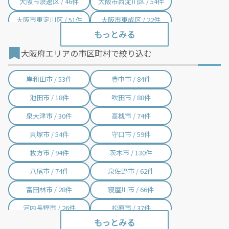
大阪市浪速区 / 46件
大阪市西淀川区 / 54件
大阪市東淀川区 / 51件
大阪市東成区 / 22件
大阪市生野区 / 25件
大阪市旭区 / 43件
大阪府エリアの市区町村で絞り込む
大阪市城東区 / 41件
大阪市阿倍野区 / 45件
大阪市住吉区 / 61件
大阪市東住吉区 / 28件
岸和田市 / 53件
豊中市 / 84件
大阪市西成区 / 59件
大阪市淀川区 / 80件
池田市 / 18件
吹田市 / 88件
大阪市鶴見区 / 23件
大阪市住之江区 / 88件
泉大津市 / 30件
高槻市 / 74件
大阪市平野区 / 37件
大阪市北区 / 85件
貝塚市 / 54件
守口市 / 59件
大阪市中央区 / 115件
堺市堺区 / 87件
枚方市 / 94件
茨木市 / 130件
堺市中区 / 46件
堺市東区 / 12件
八尾市 / 74件
泉佐野市 / 62件
堺市西区 / 53件
堺市南区 / 17件
富田林市 / 28件
寝屋川市 / 66件
堺市北区 / 38件
堺市美原区 / 11件
河内長野市 / 26件
松原市 / 37件
大東市 / 20件
和泉市 / 29件