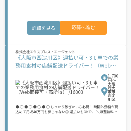
業のお仕事との調整もOK！ 《 年齢問わず活躍できる！ 》 久しぶ
りの仕事復帰にもピッタリ◎ シニアさん多数活躍中！屋内待機な
ので安心です。【トラックの誘導】 ＼正直ラクってほんまです
か？？？／ ＼ほんまです！理由はこちら↓↓↓／ ★誘導以外は
屋内休憩！ 敷地内のトラックの誘導をお任せ！ 頻繁に出入りが
詳細を見る
応募へ進む
あるわけではないので、待機時間はゆっくりできます♪ 本を読
む、勉強する･･･など時間の使い方は完全に自由！ トラックは1日
に60～70台ほど誘導をお願いします！ ★週2日～OK 平日のみの
勤務！ 週2～3や、フルタイムの勤務ももちろん歓迎です◎ 現場
はシニアさんが活躍されており、未経験でもすぐに慣れていただ
株式会社エクスプレス・エージェント
けます！
《大阪市西淀川区》週払い可・3ｔ車での業
務用食材の店舗配送ドライバー！（Web面
接可・高所得） /16003
1,700
円〜
大阪
府大
阪市
西淀
川区
●.○.●.○.●.○.●.○ しっかり稼ぎたい方必見！ 時間外勤務が見
込めて月収40万円も夢じゃない◎ 週払いもOKで、 ＼毎週給料日
なんてことも…♪／ ●.○.●.○.●.○.●.○ ―――――――――――――― ■使用車種：
（冷凍/冷蔵（2層式）） ■業務内容：外食チェーン店へ業務用食
材の店舗配送業務 ■エリア：京都府 ■件数：1日1回戦7件程