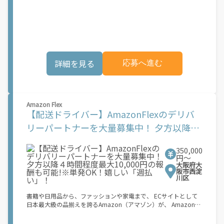
Flex（アマゾンフレックス）のデリバリーパートナーを募集中！
供しています。実際に Uber Eats プラットフォームを通じた収益
Amazon Flex (アマゾンフレックス)とは、個?事業主の?々に配達
機会が始まるのは、お客様の地域でサービスが正式に開始された
業務を?っていただくプログラムです。働く?時を?由に選び、?分
後となります。市場でのサービス開始時期は地域によって異なる
のペースで報酬を得る、そんな新しい働き?をはじめることがで
可能性があり、事前にご登録いただいた場合でも、必ずしも配達
きます。 軽バン（軽貨物車）または軽乗用車を所有している方大
リクエストへのアクセスが保証されるわけではありません。
歓迎！ 車両をお持ちでない場合は、パートナー企業による車両レ
\"\"\"\"\"
ンタル・リースサービスも利用できます！ 【Amazon Flexの魅
詳細を見る
応募へ進む
力】 ・少ない荷物量から試すこともでき、すぐ、簡単に始められ
る！ ・稼働する日や時間帯を自分で自由に決められるから、スキ
マ時間でしっかり稼げる！ ・自分の車両で配達できるから、気軽
に稼働できる！ ・自分のペースで無理なくできるから、シニアや
女性も活躍中！ ・髪型や服装も自由だから、自分らしく稼げる！
Amazon Flex
【Amazon Flexの始め方】 使用できる車両をお持ちの場合、必要
【配送ドライバー】AmazonFlexのデリバ
なものはたったの6つだけです。 1. スマートフォン 2. 運転免許証
3. 黒ナンバー 4. 最新の車検証 5. 銀行口座 6. 就労資格確認書類
リーパートナーを大量募集中！ 夕方以降４
（外国籍の方） ご応募いただいた後、登録手続きをご案内しま
時間程度最大10,000円の報酬も可能!※単発
す。 登録手続きは、アプリですべて完結できます。 なお、ご自身
の車両でご登録いただく場合、ご登録者様と車両の所有者様は同
350,000
OK！嬉しい「週払い」！
一である必要があります。 【配達業務の流れ】 登録手続きを完
円〜
大阪府大
了すると、オファー（委託する配達業務）をアプリで確認するこ
阪市西淀
とができます。 あとは、3つのステップで稼働するだけです。 1.
川区
オファーを受諾する 2. デリバリーステーションで荷物をピックア
ップし、配達先に届ける 3. 報酬を週払いで受け取る 「時間に縛
書籍や日用品から、ファッションや家電まで、 ECサイトとして
られたくないけれど、安定した収入がほしい...] 「スキマ時間はあ
日本最大級の品揃えを誇るAmazon（アマゾン）が、 Amazon
るけれど、その時間に稼げる方法がない...」 「新しい業務にチャ
Flex（アマゾンフレックス）のデリバリーパートナーを募集中！
レンジしたいけれど、人間関係などが心配...」 そんなお悩み、
Amazon Flex (アマゾンフレックス)とは、個?事業主の?々に配達