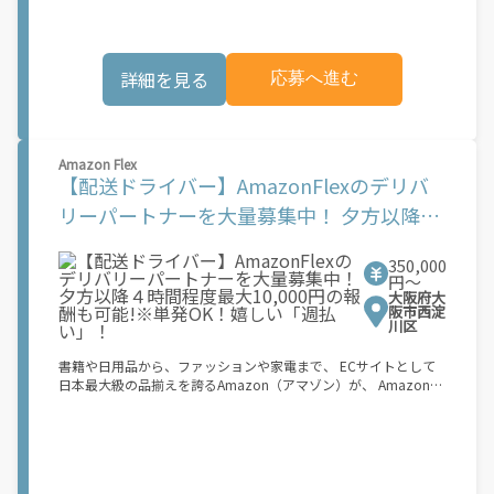
になると、飲食店から配達リクエストが届く ↓ ②自転車・原付
個人事業主の方への業務委託です。稼働時に発生する費用（車両
バイクなどでお料理を受け取り、配達スタート！ ↓ ③注文者に
の調達費用、ガソリン代、高速料金、駐車料金その他の業務に要
お料理を届けて、アプリで完了ボタンをタップ！ ★配達経験が無
する費用など）はすべて自己負担となります。
くても問題ありません！ ★自分の自転車・原付バイク(125cc以
詳細を見る
応募へ進む
下)・軽貨物車両でOK！ ★私服でOK！ ＼万がイチという時も安
心！事故の時は安心の傷害補償！／ 必要なのは【自転車】と【ス
マホ】のみ！ スキマ時間で、誰でもスグに稼げます♪ ★ポイン
ト１ サービスエリア内なら、どこでも\あなたがいる場所\"で稼
働できます！ ★ポイント２ 時間に縛られず、 \"\"スキマ時間
Amazon Flex
\"\"がいつでも 好きな時間＝稼ぐ時間に！ 家事や授業、サークル
【配送ドライバー】AmazonFlexのデリバ
活動など忙しいからこそ、空いた時間を有効活用！自分にあった
スタイルで稼働できます。 「休日に１時間だけ…！」 「予定がな
リーパートナーを大量募集中！ 夕方以降４
くなったから今日稼ぐか...！」 時間も場所も自分次第！ 【原付
時間程度最大10,000円の報酬も可能!※単発
（125cc以下）で配達希望の場合は…】 原付（レンタル車も可）
350,000
and普通自動車免許をお持ちの人 【軽貨物またはバイク（125cc
OK！嬉しい「週払い」！
円〜
超）もOKですが、その場合は...】 事業用ナンバー（軽自動車の場
大阪府大
合は黒ナンバー、バイクの場合は緑ナンバー）が必要になりま
阪市西淀
す。 ※稼働できるのは、あなたの街で Uber Eats のサービスが開
川区
始してからになります。サービス開始日は、アカウント作成後に
配信されるメールをご確認ください。 \"\"Uber Eats は一部の都
書籍や日用品から、ファッションや家電まで、 ECサイトとして
市でのサービス開始に向けた準備を進めており、現在、配達パー
日本最大級の品揃えを誇るAmazon（アマゾン）が、 Amazon
トナー希望者に対してプラットフォームへの事前登録の機会を提
Flex（アマゾンフレックス）のデリバリーパートナーを募集中！
供しています。実際に Uber Eats プラットフォームを通じた収益
Amazon Flex (アマゾンフレックス)とは、個?事業主の?々に配達
機会が始まるのは、お客様の地域でサービスが正式に開始された
業務を?っていただくプログラムです。働く?時を?由に選び、?分
後となります。市場でのサービス開始時期は地域によって異なる
のペースで報酬を得る、そんな新しい働き?をはじめることがで
可能性があり、事前にご登録いただいた場合でも、必ずしも配達
きます。 軽バン（軽貨物車）または軽乗用車を所有している方大
リクエストへのアクセスが保証されるわけではありません。