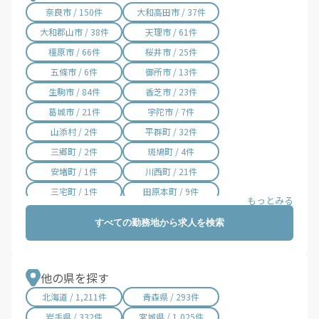
奈良市 / 150件
大和高田市 / 37件
大和郡山市 / 38件
天理市 / 61件
橿原市 / 66件
桜井市 / 25件
五條市 / 6件
御所市 / 13件
生駒市 / 84件
香芝市 / 23件
葛城市 / 21件
宇陀市 / 7件
山添村 / 2件
平群町 / 32件
三郷町 / 2件
斑鳩町 / 4件
安堵町 / 1件
川西町 / 21件
三宅町 / 1件
田原本町 / 9件
曽爾村 / 1件
高取町 / 4件
すべての勤務地から求人を検索
明日香村 / 2件
上牧町 / 1件
王寺町 / 2件
広陵町 / 3件
河合町 / 1件
吉野町 / 3件
他の県を探す
大淀町 / 6件
下市町 / 1件
北海道 / 1,211件
青森県 / 293件
十津川村 / 1件
東吉野村 / 1件
岩手県 / 332件
宮城県 / 1,025件