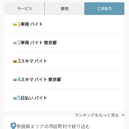
香川県 / 497件
愛媛県 / 435件
サービス
職種
こだわり
高知県 / 389件
福岡県 / 1,676件
1
1
1
ウーバーイーツ 配達員
ドライバー 求人
単発 バイト
佐賀県 / 192件
長崎県 / 393件
熊本県 / 556件
大分県 / 201件
2
2
2
ウーバーイーツ バイト
デリバリー バイト
単発 バイト 東京都
宮崎県 / 312件
鹿児島県 / 487件
沖縄県 / 281件
3
3
3
ウーバーイーツ バイト 東京都
軽 貨物 求人
スキマ バイト
4
4
4
ウーバーイーツ 配達員 大阪府
配達 バイト
スキマ バイト 東京都
5
5
5
ウーバーイーツ 求人
トラック 運転 手 求人
日払い バイト
ランキングをもっと見る
奈良県エリアの市区町村で絞り込む