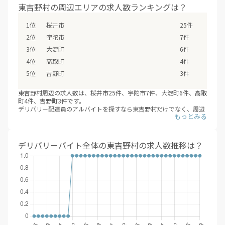
東吉野村の周辺エリアの求人数ランキングは？
香川県 / 497件
愛媛県 / 435件
桜井市
25件
高知県 / 389件
福岡県 / 1,676件
宇陀市
7件
佐賀県 / 192件
長崎県 / 393件
大淀町
6件
熊本県 / 556件
大分県 / 201件
高取町
4件
宮崎県 / 312件
鹿児島県 / 487件
吉野町
3件
沖縄県 / 281件
東吉野村周辺の求人数は、桜井市25件、宇陀市7件、大淀町6件、高取
町4件、吉野町3件です。
デリバリー配達員のアルバイトを探すなら東吉野村だけでなく、周辺
エリアの桜井市・宇陀市・大淀町・高取町・吉野町などもあわせて検
討の上、応募や登録をしてみてはいかがでしょうか？（※デリバリー
バイトNAVI調べ /2026年08月）
デリバリーバイト全体の東吉野村の求人数推移は？