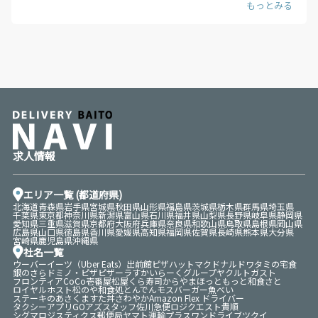
前述の通り、時給型と業務委託型（成果報酬型）にはそれぞれメリッ
トデメリットがあります。デリバリー配達員バイトに登録する際は、
ぜひその違いに関してしっかり調べ、自分自身に合った働き方を選ぶ
ことをオススメします。
求人情報
エリア一覧 (都道府県)
北海道
青森県
岩手県
宮城県
秋田県
山形県
福島県
茨城県
栃木県
群馬県
埼玉県
千葉県
東京都
神奈川県
新潟県
富山県
石川県
福井県
山梨県
長野県
岐阜県
静岡県
愛知県
三重県
滋賀県
京都府
大阪府
兵庫県
奈良県
和歌山県
鳥取県
島根県
岡山県
広島県
山口県
徳島県
香川県
愛媛県
高知県
福岡県
佐賀県
長崎県
熊本県
大分県
宮崎県
鹿児島県
沖縄県
社名一覧
ウーバーイーツ（Uber Eats）
出前館
ピザハット
マクドナルド
ワタミの宅食
銀のさら
ドミノ・ピザ
ピザーラ
すかいらーくグループ
ヤクルト
ガスト
フロンティア
CoCo壱番屋
松屋
くら寿司
からやま
ほっともっと
和食さと
ロイヤルホスト
松のや
和食処とんでん
モスバーガー
魚べい
ステーキのあさくま
すた丼
さわやか
Amazon Flex ドライバー
タクシーアプリGO
アズスタッフ
佐川急便
ロジクエスト
貴順
シグマロジスティクス
郵便局
ヤマト運輸
プラスワンドライブ
ツクイ