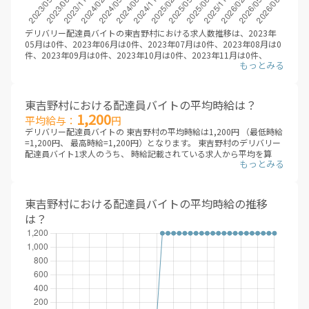
デリバリー配達員バイトの東吉野村における求人数推移は、2023年
05月は0件、2023年06月は0件、2023年07月は0件、2023年08月は0
件、2023年09月は0件、2023年10月は0件、2023年11月は0件、
2023年12月は0件、2024年01月は0件、2024年02月は1件、2024年
03月は1件、2024年04月は1件、2024年05月は1件、2024年06月は1
件、2024年07月は1件、2024年08月は1件、2024年09月は1件、
2024年10月は1件、2024年11月は1件、2024年12月は1件、2025年
東吉野村における配達員バイトの平均時給は？
01月は1件、2025年02月は1件、2025年03月は1件、2025年04月は1
1,200
平均給与：
円
件、2025年05月は1件、2025年06月は1件、2025年07月は1件、
デリバリー配達員バイトの 東吉野村の平均時給は1,200円 （最低時給
2025年08月は1件、2025年09月は1件、2025年10月は1件、2025年
=1,200円、 最高時給=1,200円）となります。 東吉野村のデリバリー
11月は1件、2025年12月は1件、2026年01月は1件、2026年02月は1
配達員バイト1求人のうち、 時給記載されている求人から平均を算
件、2026年03月は1件、2026年04月は1件、2026年05月は1件、
出。 （※デリバリーバイトNAVI調べ /2026年08月 ※非掲載の場合
2026年06月は1件、2026年07月は1件、2026年08月は1件と推移。
は、編集部にて調査した金額を掲載しています）
（※デリバリーバイトNAVI調べ /2026年08月）
デリバリー配達員バイトは、大きく業務委託型（成果報酬型）と時給
東吉野村における配達員バイトの平均時給の推移
型に分類されます。業務委託型（成果報酬型）のデリバリー配達員バ
は？
イトは、 一回あたりの配達報酬となり、時給は目安となります。頑張
り次第では、日給2万円を超えも可能。 時給型のデリバリー配達員バ
イトは、安定した給与を得られるメリットがあります。各求人を比較
検討した上で、応募/登録することをオススメします。