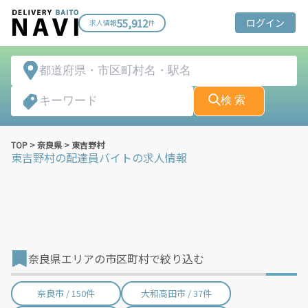
55,912
ログイン
求人情報
件
検 索
TOP
>
奈良県
>
東吉野村
東吉野村
の配達員バイトの求人情報
奈良県エリアの市区町村で絞り込む
奈良市 / 150件
大和高田市 / 37件