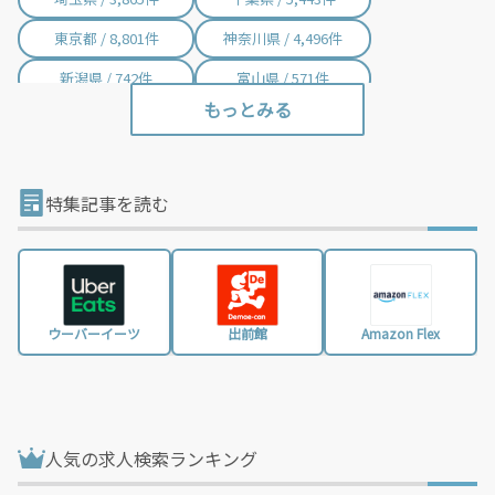
東京都 / 8,801件
神奈川県 / 4,496件
新潟県 / 742件
富山県 / 571件
石川県 / 398件
福井県 / 381件
山梨県 / 228件
長野県 / 751件
岐阜県 / 846件
静岡県 / 2,001件
特集記事を読む
愛知県 / 2,970件
三重県 / 996件
滋賀県 / 645件
京都府 / 1,394件
大阪府 / 3,197件
兵庫県 / 2,450件
ウーバーイーツ
出前館
Amazon Flex
奈良県 / 617件
和歌山県 / 294件
鳥取県 / 187件
島根県 / 197件
岡山県 / 740件
広島県 / 1,470件
人気の求人検索ランキング
山口県 / 355件
徳島県 / 158件