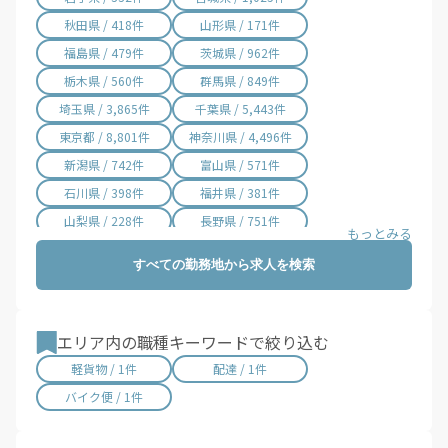
秋田県 / 418件
山形県 / 171件
福島県 / 479件
茨城県 / 962件
栃木県 / 560件
群馬県 / 849件
埼玉県 / 3,865件
千葉県 / 5,443件
東京都 / 8,801件
神奈川県 / 4,496件
新潟県 / 742件
富山県 / 571件
石川県 / 398件
福井県 / 381件
山梨県 / 228件
長野県 / 751件
岐阜県 / 846件
静岡県 / 2,001件
すべての勤務地から求人を検索
愛知県 / 2,970件
三重県 / 996件
滋賀県 / 645件
京都府 / 1,394件
大阪府 / 3,197件
兵庫県 / 2,450件
エリア内の職種キーワードで絞り込む
奈良県 / 617件
和歌山県 / 294件
軽貨物 / 1件
配達 / 1件
鳥取県 / 187件
島根県 / 197件
バイク便 / 1件
岡山県 / 740件
広島県 / 1,470件
山口県 / 355件
徳島県 / 158件