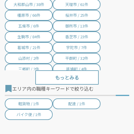
大和郡山市 / 38件
天理市 / 61件
橿原市 / 66件
桜井市 / 25件
五條市 / 6件
御所市 / 13件
生駒市 / 84件
香芝市 / 23件
葛城市 / 21件
宇陀市 / 7件
山添村 / 2件
平群町 / 32件
三郷町 / 2件
斑鳩町 / 4件
安堵町 / 1件
川西町 / 21件
エリア内の職種キーワードで絞り込む
三宅町 / 1件
田原本町 / 9件
曽爾村 / 1件
高取町 / 4件
軽貨物 / 1件
配達 / 1件
明日香村 / 2件
上牧町 / 1件
バイク便 / 1件
王寺町 / 2件
広陵町 / 3件
河合町 / 1件
吉野町 / 3件