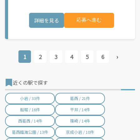
可能性があり、事前にご登録いただいた場合でも、必ずしも配達
クなどでお料理を受け取り、配達スタート！ ③注文者にお料理を
リクエストへのアクセスが保証されるわけではありません。
届けて、アプリで完了ボタンをタップ！ ★配達経験が無くても問
\"\"\"\"\"
題ありません！ ★自分の自転車・原付バイク(125cc以下)・軽貨
詳細を見る
応募へ進む
物車両でOK！ ★私服でOK！ ＼万がイチという時も安心！事故の
時は安心の傷害補償！／ 必要なのは【自転車】と【スマホ】の
み！ スキマ時間で、誰でもスグに稼げます♪ ★ポイント１ サー
ビスエリア内なら、どこでもあなたがいる場所で稼働できます！
★ポイント２ 時間に縛られず、 スキマ時間がいつでも 好きな時
間＝稼ぐ時間に！ 家事や授業、サークル活動など忙しいからこ
そ、空いた時間を有効活用！自分にあったスタイルで稼働できま
1
2
3
4
5
6
›
す。 「休日に１時間だけ！」 「予定がなくなったから今日稼ぐ
か...！」 時間も場所も自分次第！ 【原付（125cc以下）で配達希
望の場合は】 原付（レンタル車も可）and普通自動車免許をお持
ちの人 【軽貨物またはバイク（125cc超）もOKですが、その場合
は...】 事業用ナンバー（軽自動車の場合は黒ナンバー、バイクの
近くの駅で探す
場合は緑ナンバー）が必要になります。 ※稼働できるのは、あな
たの街で Uber Eats のサービスが開始してからになります。サー
ビス開始日は、アカウント作成後に配信されるメールをご確認く
小岩 / 33件
葛西 / 21件
ださい。
船堀 / 16件
平井 / 14件
西葛西 / 14件
篠崎 / 14件
葛西臨海公園 / 13件
京成小岩 / 10件