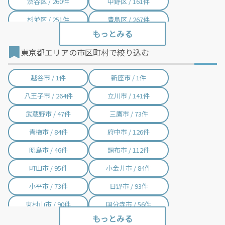
渋谷区 / 260件
中野区 / 161件
杉並区 / 251件
豊島区 / 267件
北区 / 437件
荒川区 / 282件
東京都エリアの市区町村で絞り込む
板橋区 / 281件
練馬区 / 302件
足立区 / 414件
葛飾区 / 186件
越谷市 / 1件
新座市 / 1件
江戸川区 / 184件
横浜市神奈川区 / 1件
八王子市 / 264件
立川市 / 141件
横浜市中区 / 1件
横浜市南区 / 1件
武蔵野市 / 47件
三鷹市 / 73件
横浜市保土ケ谷区 / 1件
横浜市旭区 / 19件
青梅市 / 84件
府中市 / 126件
川崎市幸区 / 1件
昭島市 / 46件
調布市 / 112件
町田市 / 95件
小金井市 / 84件
小平市 / 73件
日野市 / 93件
東村山市 / 90件
国分寺市 / 56件
国立市 / 41件
福生市 / 25件