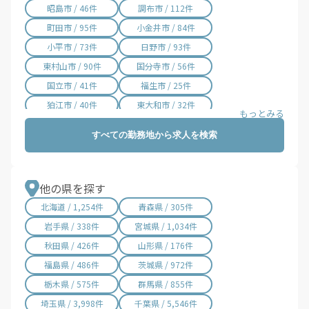
昭島市 / 46件
調布市 / 112件
町田市 / 95件
小金井市 / 84件
小平市 / 73件
日野市 / 93件
東村山市 / 90件
国分寺市 / 56件
国立市 / 41件
福生市 / 25件
狛江市 / 40件
東大和市 / 32件
清瀬市 / 19件
東久留米市 / 28件
すべての勤務地から求人を検索
武蔵村山市 / 12件
多摩市 / 85件
稲城市 / 35件
羽村市 / 20件
あきる野市 / 36件
西東京市 / 69件
他の県を探す
瑞穂町 / 31件
日の出町 / 2件
北海道 / 1,254件
青森県 / 305件
檜原村 / 1件
奥多摩町 / 15件
岩手県 / 338件
宮城県 / 1,034件
大島町 / 1件
利島村 / 1件
秋田県 / 426件
山形県 / 176件
新島村 / 1件
神津島村 / 1件
福島県 / 486件
茨城県 / 972件
三宅村 / 1件
御蔵島村 / 1件
栃木県 / 575件
群馬県 / 855件
八丈町 / 1件
青ヶ島村 / 1件
埼玉県 / 3,998件
千葉県 / 5,546件