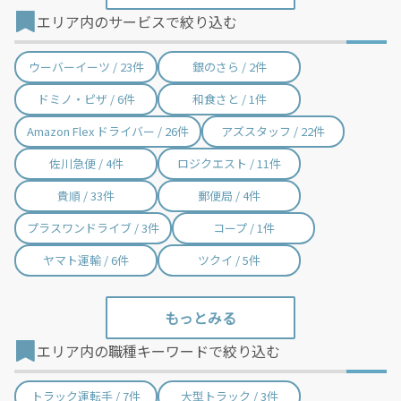
エリア内のサービスで絞り込む
狛江市 / 40件
東大和市 / 32件
清瀬市 / 19件
東久留米市 / 28件
ウーバーイーツ / 23件
銀のさら / 2件
武蔵村山市 / 12件
多摩市 / 85件
ドミノ・ピザ / 6件
和食さと / 1件
稲城市 / 35件
羽村市 / 20件
Amazon Flex ドライバー / 26件
アズスタッフ / 22件
あきる野市 / 36件
西東京市 / 69件
佐川急便 / 4件
ロジクエスト / 11件
瑞穂町 / 31件
日の出町 / 2件
貴順 / 33件
郵便局 / 4件
檜原村 / 1件
奥多摩町 / 15件
プラスワンドライブ / 3件
コープ / 1件
大島町 / 1件
利島村 / 1件
ヤマト運輸 / 6件
ツクイ / 5件
新島村 / 1件
神津島村 / 1件
三宅村 / 1件
御蔵島村 / 1件
エリア内の職種キーワードで絞り込む
八丈町 / 1件
青ヶ島村 / 1件
小笠原村 / 1件
トラック運転手 / 7件
大型トラック / 3件