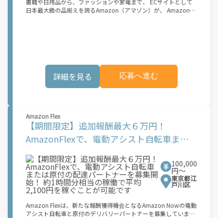
書籍や日用品から、ファッションや家電まで、 ECサイトとして
市でのサービス開始に向けた準備を進めており、現在、配達パー
日本最大級の品揃えを誇るAmazon（アマゾン）が、 Amazon
トナー希望者に対してプラットフォームへの事前登録の機会を提
Flex（アマゾンフレックス）のデリバリーパートナーを募集中！
供しています。実際に Uber Eats プラットフォームを通じた収益
Amazon Flex (アマゾンフレックス)とは、個?事業主の?々に配達
機会が始まるのは、お客様の地域でサービスが正式に開始された
業務を?っていただくプログラムです。働く?時を?由に選び、?分
後となります。市場でのサービス開始時期は地域によって異なる
のペースで報酬を得る、そんな新しい働き?をはじめることがで
可能性があり、事前にご登録いただいた場合でも、必ずしも配達
きます。 軽バン（軽貨物車）または軽乗用車を所有している方大
リクエストへのアクセスが保証されるわけではありません。
歓迎！ 車両をお持ちでない場合は、パートナー企業による車両レ
\"\"\"\"\"
ンタル・リースサービスも利用できます！ 【Amazon Flexの魅
詳細を見る
応募へ進む
力】 ・少ない荷物量から試すこともでき、すぐ、簡単に始められ
る！ ・稼働する日や時間帯を自分で自由に決められるから、スキ
マ時間でしっかり稼げる！ ・自分の車両で配達できるから、気軽
に稼働できる！ ・自分のペースで無理なくできるから、シニアや
女性も活躍中！ ・髪型や服装も自由だから、自分らしく稼げる！
Amazon Flex
【Amazon Flexの始め方】 使用できる車両をお持ちの場合、必要
【期間限定】追加報酬最大６万円！
なものはたったの6つだけです。 1. スマートフォン 2. 運転免許証
3. 黒ナンバー 4. 最新の車検証 5. 銀行口座 6. 就労資格確認書類
AmazonFlexで、電動アシスト自転車また
（外国籍の方） ご応募いただいた後、登録手続きをご案内しま
は原付の配達パートナーを募集開始！ 約1
す。 登録手続きは、アプリですべて完結できます。 なお、ご自身
の車両でご登録いただく場合、ご登録者様と車両の所有者様は同
100,000
時間分相当の稼働で平均2,100円を稼ぐこと
一である必要があります。 【配達業務の流れ】 登録手続きを完
円〜
了すると、オファー（委託する配達業務）をアプリで確認するこ
が可能です
東京都江
とができます。 あとは、3つのステップで稼働するだけです。 1.
戸川区
オファーを受諾する 2. デリバリーステーションで荷物をピックア
ップし、配達先に届ける 3. 報酬を週払いで受け取る 「時間に縛
Amazon Flexは、新たな報酬獲得機会となるAmazon Nowの電動
られたくないけれど、安定した収入がほしい...] 「スキマ時間はあ
アシスト自転車と原付のデリバリーパートナーを募集していま
るけれど、その時間に稼げる方法がない...」 「新しい業務にチャ