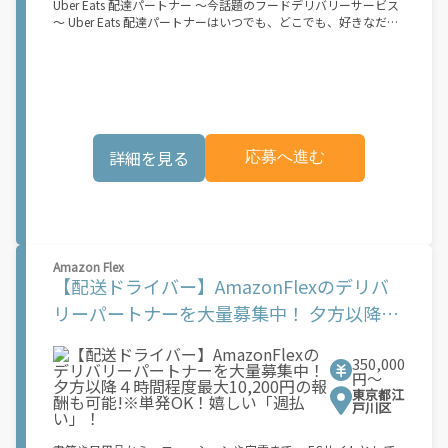
Uber Eats 配達パートナー ～今話題のフードデリバリーサービス
ビス開始日は、アカウント作成後に配信されるメールをご確認く
～ Uber Eats 配達パートナーはいつでも、どこでも、好きなだけ
ださい。
稼働できます！ 「インセンティブはいくら貰える...？！」など 配
達もゲーム感覚で楽しめる最先端のスタイル。 稼働終了もアプリ
でオフラインになるだけでOK！ 稼働方法 ①アプリでオンライン
になると、飲食店から配達リクエストが届く ↓ ②自転車・原付
バイクなどでお料理を受け取り、配達スタート！ ↓ ③注文者に
お料理を届けて、アプリで完了ボタンをタップ！ ★配達経験が無
くても問題ありません！ ★自分の自転車・原付バイク(125cc以
詳細を見る
応募へ進む
下)・軽貨物車両でOK！ ★私服でOK！ ＼万がイチという時も安
心！事故の時は安心の傷害補償！／ 必要なのは【自転車】と【ス
マホ】のみ！ スキマ時間で、誰でもスグに稼げます♪ ★ポイン
ト１ サービスエリア内なら、どこでも\あなたがいる場所\"で稼
働できます！ ★ポイント２ 時間に縛られず、 \"\"スキマ時間
\"\"がいつでも 好きな時間＝稼ぐ時間に！ 家事や授業、サークル
活動など忙しいからこそ、空いた時間を有効活用！自分にあった
Amazon Flex
スタイルで稼働できます。 「休日に１時間だけ…！」 「予定がな
【配送ドライバー】AmazonFlexのデリバ
くなったから今日稼ぐか...！」 時間も場所も自分次第！ 【原付
リーパートナーを大量募集中！ 夕方以降４
（125cc以下）で配達希望の場合は…】 原付（レンタル車も可）
and普通自動車免許をお持ちの人 【軽貨物またはバイク（125cc
時間程度最大10,200円の報酬も可能!※単発
超）もOKですが、その場合は...】 事業用ナンバー（軽自動車の場
合は黒ナンバー、バイクの場合は緑ナンバー）が必要になりま
350,000
OK！嬉しい「週払い」！
円〜
す。 ※稼働できるのは、あなたの街で Uber Eats のサービスが開
東京都江
始してからになります。サービス開始日は、アカウント作成後に
戸川区
配信されるメールをご確認ください。 \"\"Uber Eats は一部の都
市でのサービス開始に向けた準備を進めており、現在、配達パー
トナー希望者に対してプラットフォームへの事前登録の機会を提