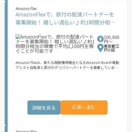
★ポイント２ 時間に縛られず、 スキマ時間がいつでも 好きな時
Amazon Flex
間＝稼ぐ時間に！ 家事や授業、サークル活動など忙しいからこ
AmazonFlexで、原付の配達パートナーを
そ、空いた時間を有効活用！自分にあったスタイルで稼働できま
す。 「休日に１時間だけ！」 「予定がなくなったから今日稼ぐ
募集開始！ 嬉しい週払い♪約1時間分相当
か...！」 時間も場所も自分次第！ 【原付（125cc以下）で配達希
の稼働で平均2,100円を稼ぐことが可能です
望の場合は】 原付（レンタル車も可）and普通自動車免許をお持
ちの人 【軽貨物またはバイク（125cc超）もOKですが、その場合
100,000
は...】 事業用ナンバー（軽自動車の場合は黒ナンバー、バイクの
円〜
場合は緑ナンバー）が必要になります。 ※稼働できるのは、あな
東京都江
たの街で Uber Eats のサービスが開始してからになります。サー
戸川区
ビス開始日は、アカウント作成後に配信されるメールをご確認く
ださい。
Amazon Flexは、新たな報酬獲得機会となるAmazon Nowの電動
アシスト自転車と原付のデリバリーパートナーを募集していま
す。 Amazon Flexなら、ご自分の車両を使ってAmazonの荷物を
配達できるため、ご都合の良い時間に、より多くの報酬を得るこ
とができます。Amazon Flexが選ばれる理由とは？ ? 簡単に始め
られます。使いやすい Amazon Flex アプリをダウンロードして、
登録プロセスを完了するだけです ? 自分のスケジュールで配達 ?
事前にブロックを予約することも、空き状況に応じて毎日選択す
ることもできます ? 午前6時から深夜0時まで配達が可能で、オフ
詳細を見る
応募へ進む
ピーク時も含め、空き時間に副収入を得ることができます ? 見通
しが立ちやすい柔軟な配達ブロック - 集荷拠点、所要時間、報酬
を事前に把握できます 始め方： 登録する必要があるものは次の
とおりです。 ? 登録時に配達地域として「関東」を選択してくだ
さい ? 18歳以上であること ? 就労資格確認書類 ? 銀行口座 ? 電動
Amazon Flex