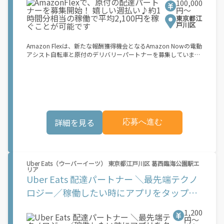
択したブロック、配達エリア、時期などの要素によって変動しま
100,000
は...】 事業用ナンバー（軽自動車の場合は黒ナンバー、バイクの
円〜
す。
場合は緑ナンバー）が必要になります。 ※稼働できるのは、あな
東京都江
たの街で Uber Eats のサービスが開始してからになります。サー
戸川区
ビス開始日は、アカウント作成後に配信されるメールをご確認く
ださい。
Amazon Flexは、新たな報酬獲得機会となるAmazon Nowの電動
アシスト自転車と原付のデリバリーパートナーを募集していま
す。 Amazon Flexなら、ご自分の車両を使ってAmazonの荷物を
配達できるため、ご都合の良い時間に、より多くの報酬を得るこ
とができます。Amazon Flexが選ばれる理由とは？ ? 簡単に始め
られます。使いやすい Amazon Flex アプリをダウンロードして、
登録プロセスを完了するだけです ? 自分のスケジュールで配達 ?
事前にブロックを予約することも、空き状況に応じて毎日選択す
ることもできます ? 午前6時から深夜0時まで配達が可能で、オフ
詳細を見る
応募へ進む
ピーク時も含め、空き時間に副収入を得ることができます ? 見通
しが立ちやすい柔軟な配達ブロック - 集荷拠点、所要時間、報酬
を事前に把握できます 始め方： 登録する必要があるものは次の
とおりです。 ? 登録時に配達地域として「関東」を選択してくだ
さい ? 18歳以上であること ? 就労資格確認書類 ? 銀行口座 ? 電動
Uber Eats（ウーバーイーツ） 東京都江戸川区 葛西臨海公園駅エ
アシスト自転車または二輪原動機付き自転車および荷物を安全に
リア
収納できるリュックサックまたはコンテナ： ? 日本の道路交通法
Uber Eats 配達パートナー ＼最先端テクノ
に準拠し、違法な改造を加えていない電動アシスト自転車。登録
するには、以下の日本国内で有効な身分証明書のいずれかが必要
ロジー／稼働したい時にアプリをタップ！
です： マイナンバーカード、パスポート、在留カード、または運
すぐに簡単に稼働できる！「最強の週払
転免許証 ? 自動車損害賠償責任保険および任意自動車保険に加入
1,200
している[NN1.1]第一種（50cc以下）または第二種（50cc以上
い」
円〜