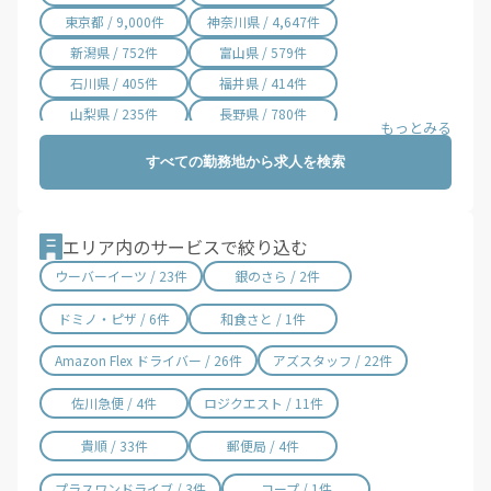
小笠原村 / 1件
東京都 / 9,000件
神奈川県 / 4,647件
新潟県 / 752件
富山県 / 579件
石川県 / 405件
福井県 / 414件
山梨県 / 235件
長野県 / 780件
岐阜県 / 845件
静岡県 / 1,766件
すべての勤務地から求人を検索
愛知県 / 3,018件
三重県 / 998件
滋賀県 / 670件
京都府 / 1,418件
大阪府 / 3,331件
兵庫県 / 2,487件
エリア内のサービスで絞り込む
奈良県 / 622件
和歌山県 / 321件
ウーバーイーツ / 23件
銀のさら / 2件
鳥取県 / 186件
島根県 / 198件
ドミノ・ピザ / 6件
和食さと / 1件
岡山県 / 753件
広島県 / 1,483件
山口県 / 358件
徳島県 / 194件
Amazon Flex ドライバー / 26件
アズスタッフ / 22件
香川県 / 501件
愛媛県 / 436件
佐川急便 / 4件
ロジクエスト / 11件
高知県 / 389件
福岡県 / 1,699件
貴順 / 33件
郵便局 / 4件
佐賀県 / 194件
長崎県 / 394件
熊本県 / 562件
大分県 / 201件
プラスワンドライブ / 3件
コープ / 1件