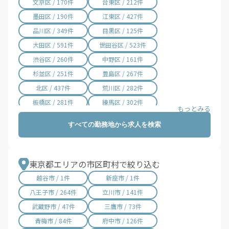
文京区 / 170件
台東区 / 212件
墨田区 / 190件
江東区 / 427件
品川区 / 349件
目黒区 / 125件
大田区 / 591件
世田谷区 / 523件
渋谷区 / 260件
中野区 / 161件
杉並区 / 251件
豊島区 / 267件
北区 / 437件
荒川区 / 282件
板橋区 / 281件
練馬区 / 302件
足立区 / 414件
葛飾区 / 186件
すべての勤務地から求人を検索
江戸川区 / 184件
横浜市神奈川区 / 1件
横浜市中区 / 1件
横浜市南区 / 1件
横浜市保土ケ谷区 / 1件
横浜市旭区 / 19件
東京都エリアの市区町村で絞り込む
川崎市幸区 / 1件
越谷市 / 1件
新座市 / 1件
八王子市 / 264件
立川市 / 141件
武蔵野市 / 47件
三鷹市 / 73件
青梅市 / 84件
府中市 / 126件