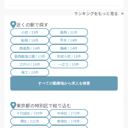
ランキングをもっと見る
近くの駅で探す
小岩 / 33件
葛西 / 21件
船堀 / 16件
平井 / 14件
西葛西 / 14件
篠崎 / 14件
葛西臨海公園 / 13件
京成小岩 / 10件
江戸川 / 10件
一之江 / 10件
瑞江 / 10件
すべての勤務地から求人を検索
東京都の特別区で絞り込む
千代田区 / 339件
中央区 / 272件
港区 / 521件
新宿区 / 378件