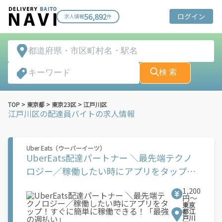
56,892
ログイン
求人情報
件
検 索
TOP
>
東京都
>
東京23区
>
江戸川区
江戸川区
の配達員バイトの求人情報
Uber Eats（ウーバーイーツ）
UberEats配達パートナー ＼最先端テクノ
ロジー／稼働したい時にアプリをタップ！
すぐに簡単に稼働できる！「最強の週払
1,200
い」
円〜
東京
都江
戸川