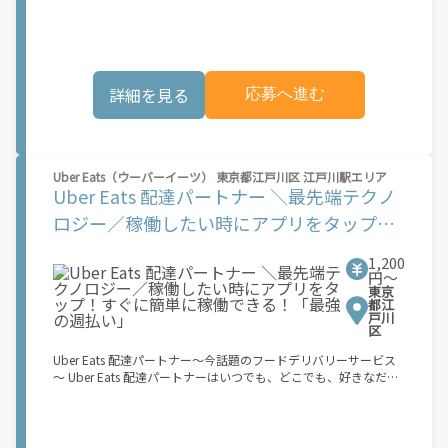
でオフラインになるだけでOK！ 稼働方法 ①アプリでオンライン
になると、飲食店から配達リクエストが届く ↓ ②自転車・原付
バイクなどでお料理を受け取り、配達スタート！ ↓ ③注文者に
お料理を届けて、アプリで完了ボタンをタップ！ ★配達経験が無
くても問題ありません！ ★自分の自転車・原付バイク(125cc以
詳細を見る
応募へ進む
下)・軽貨物車両でOK！ ★私服でOK！ ＼万がイチという時も安
心！事故の時は安心の傷害補償！／ 必要なのは【自転車】と【ス
マホ】のみ！ スキマ時間で、誰でもスグに稼げます♪ ★ポイン
ト１ サービスエリア内なら、どこでも\あなたがいる場所\"で稼
働できます！ ★ポイント２ 時間に縛られず、 \"\"スキマ時間
Uber Eats（ウーバーイーツ） 東京都江戸川区 江戸川駅エリア
\"\"がいつでも 好きな時間＝稼ぐ時間に！ 家事や授業、サークル
Uber Eats 配達パートナー ＼最先端テクノ
活動など忙しいからこそ、空いた時間を有効活用！自分にあった
スタイルで稼働できます。 「休日に１時間だけ…！」 「予定がな
ロジー／稼働したい時にアプリをタップ！
くなったから今日稼ぐか...！」 時間も場所も自分次第！ 【原付
すぐに簡単に稼働できる！「最強の週払
（125cc以下）で配達希望の場合は…】 原付（レンタル車も可）
1,200
and普通自動車免許をお持ちの人 【軽貨物またはバイク（125cc
い」
円〜
超）もOKですが、その場合は...】 事業用ナンバー（軽自動車の場
東京
合は黒ナンバー、バイクの場合は緑ナンバー）が必要になりま
都江
す。 ※稼働できるのは、あなたの街で Uber Eats のサービスが開
戸川
区
始してからになります。サービス開始日は、アカウント作成後に
配信されるメールをご確認ください。 \"\"Uber Eats は一部の都
Uber Eats 配達パートナー～今話題のフードデリバリーサービス
市でのサービス開始に向けた準備を進めており、現在、配達パー
～ Uber Eats 配達パートナーはいつでも、どこでも、好きなだけ
トナー希望者に対してプラットフォームへの事前登録の機会を提
稼働できます！ 「インセンティブはいくら貰える...？！」など 配
供しています。実際に Uber Eats プラットフォームを通じた収益
達もゲーム感覚で楽しめる最先端のスタイル。 稼働終了もアプリ
機会が始まるのは、お客様の地域でサービスが正式に開始された
でオフラインになるだけでOK！ 稼働方法 ①アプリでオンライン
後となります。市場でのサービス開始時期は地域によって異なる
になると、飲食店から配達リクエストが届く ②自転車・原付バイ