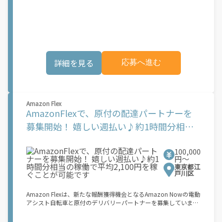
す。 Amazon Flexなら、ご自分の車両を使ってAmazonの荷物を
レンジしたいけれど、人間関係などが心配...」 そんなお悩み、
配達できるため、ご都合の良い時間に、より多くの報酬を得るこ
Amazon Flexで解決しませんか？ 少しでもご興味がある方は、お
とができます。Amazon Flexが選ばれる理由とは？ ? 簡単に始め
気軽にご登録ください！ この募集はAmazonでの雇用ではなく、
られます。使いやすい Amazon Flex アプリをダウンロードして、
個人事業主の方への業務委託です。稼働時に発生する費用（車両
登録プロセスを完了するだけです ? 自分のスケジュールで配達 ?
の調達費用、ガソリン代、高速料金、駐車料金その他の業務に要
事前にブロックを予約することも、空き状況に応じて毎日選択す
する費用など）はすべて自己負担となります。
ることもできます ? 午前6時から深夜0時まで配達が可能で、オフ
詳細を見る
応募へ進む
ピーク時も含め、空き時間に副収入を得ることができます ? 見通
しが立ちやすい柔軟な配達ブロック - 集荷拠点、所要時間、報酬
を事前に把握できます 始め方： 登録する必要があるものは次の
とおりです。 ? 登録時に配達地域として「関東」を選択してくだ
さい ? 18歳以上であること ? 就労資格確認書類 ? 銀行口座 ? 電動
Amazon Flex
アシスト自転車または二輪原動機付き自転車および荷物を安全に
AmazonFlexで、原付の配達パートナーを
収納できるリュックサックまたはコンテナ： ? 日本の道路交通法
に準拠し、違法な改造を加えていない電動アシスト自転車。登録
募集開始！ 嬉しい週払い♪約1時間分相当
するには、以下の日本国内で有効な身分証明書のいずれかが必要
の稼働で平均2,100円を稼ぐことが可能です
です： マイナンバーカード、パスポート、在留カード、または運
転免許証 ? 自動車損害賠償責任保険および任意自動車保険に加入
100,000
している[NN1.1]第一種（50cc以下）または第二種（50cc以上
円〜
125cc以下）の二輪原動機付き自転車。第一種には日本の運転免
東京都江
許証、第二種には日本の自動二輪免許が必要です ? 内寸が最低
戸川区
35cm x 35cm x 24cm（31リットル）のリュックサックまたはコ
ンテナ ? Amazon Flexでは、配達時のヘルメット着用を義務付け
Amazon Flexは、新たな報酬獲得機会となるAmazon Nowの電動
ています お申し込み後、登録手続きをご案内します。登録手続き
アシスト自転車と原付のデリバリーパートナーを募集していま
はすべてアプリ内で完了できます。登録が完了すると、次の3つ
す。 Amazon Flexなら、ご自分の車両を使ってAmazonの荷物を
の簡単なステップで報酬が獲得できます。 1.アプリ内で配達ブロ
配達できるため、ご都合の良い時間に、より多くの報酬を得るこ