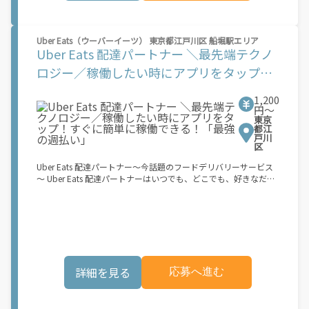
マ時間でしっかり稼げる！ ・自分の車両で配達できるから、気軽
に稼働できる！ ・自分のペースで無理なくできるから、シニアや
女性も活躍中！ ・髪型や服装も自由だから、自分らしく稼げる！
Uber Eats（ウーバーイーツ） 東京都江戸川区 船堀駅エリア
【Amazon Flexの始め方】 使用できる車両をお持ちの場合、必要
Uber Eats 配達パートナー ＼最先端テクノ
なものはたったの6つだけです。 1. スマートフォン 2. 運転免許証
3. 黒ナンバー 4. 最新の車検証 5. 銀行口座 6. 就労資格確認書類
ロジー／稼働したい時にアプリをタップ！
（外国籍の方） ご応募いただいた後、登録手続きをご案内しま
すぐに簡単に稼働できる！「最強の週払
す。 登録手続きは、アプリですべて完結できます。 なお、ご自身
1,200
の車両でご登録いただく場合、ご登録者様と車両の所有者様は同
い」
円〜
一である必要があります。 【配達業務の流れ】 登録手続きを完
東京
了すると、オファー（委託する配達業務）をアプリで確認するこ
都江
とができます。 あとは、3つのステップで稼働するだけです。 1.
戸川
区
オファーを受諾する 2. デリバリーステーションで荷物をピックア
ップし、配達先に届ける 3. 報酬を週払いで受け取る 「時間に縛
Uber Eats 配達パートナー～今話題のフードデリバリーサービス
られたくないけれど、安定した収入がほしい...] 「スキマ時間はあ
～ Uber Eats 配達パートナーはいつでも、どこでも、好きなだけ
るけれど、その時間に稼げる方法がない...」 「新しい業務にチャ
稼働できます！ 「インセンティブはいくら貰える...？！」など 配
レンジしたいけれど、人間関係などが心配...」 そんなお悩み、
達もゲーム感覚で楽しめる最先端のスタイル。 稼働終了もアプリ
Amazon Flexで解決しませんか？ 少しでもご興味がある方は、お
でオフラインになるだけでOK！ 稼働方法 ①アプリでオンライン
気軽にご登録ください！ この募集はAmazonでの雇用ではなく、
になると、飲食店から配達リクエストが届く ②自転車・原付バイ
個人事業主の方への業務委託です。稼働時に発生する費用（車両
クなどでお料理を受け取り、配達スタート！ ③注文者にお料理を
の調達費用、ガソリン代、高速料金、駐車料金その他の業務に要
届けて、アプリで完了ボタンをタップ！ ★配達経験が無くても問
する費用など）はすべて自己負担となります。
題ありません！ ★自分の自転車・原付バイク(125cc以下)・軽貨
詳細を見る
応募へ進む
物車両でOK！ ★私服でOK！ ＼万がイチという時も安心！事故の
時は安心の傷害補償！／ 必要なのは【自転車】と【スマホ】の
み！ スキマ時間で、誰でもスグに稼げます♪ ★ポイント１ サー
ビスエリア内なら、どこでもあなたがいる場所で稼働できます！