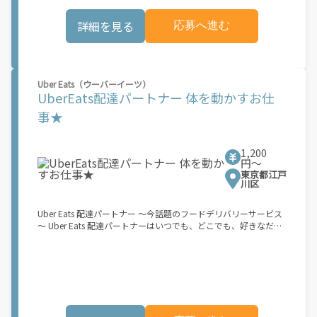
事前にブロックを予約することも、空き状況に応じて毎日選択す
ることもできます ? 午前6時から深夜0時まで配達が可能で、オフ
詳細を見る
応募へ進む
ピーク時も含め、空き時間に副収入を得ることができます ? 見通
しが立ちやすい柔軟な配達ブロック - 集荷拠点、所要時間、報酬
を事前に把握できます 始め方： 登録する必要があるものは次の
とおりです。 ? 登録時に配達地域として「関東」を選択してくだ
さい ? 18歳以上であること ? 就労資格確認書類 ? 銀行口座 ? 電動
Uber Eats（ウーバーイーツ）
アシスト自転車または二輪原動機付き自転車および荷物を安全に
UberEats配達パートナー 体を動かすお仕
収納できるリュックサックまたはコンテナ： ? 日本の道路交通法
に準拠し、違法な改造を加えていない電動アシスト自転車。登録
事★
するには、以下の日本国内で有効な身分証明書のいずれかが必要
です： マイナンバーカード、パスポート、在留カード、または運
転免許証 ? 自動車損害賠償責任保険および任意自動車保険に加入
1,200
している[NN1.1]第一種（50cc以下）または第二種（50cc以上
円〜
125cc以下）の二輪原動機付き自転車。第一種には日本の運転免
東京都江戸
許証、第二種には日本の自動二輪免許が必要です ? 内寸が最低
川区
35cm x 35cm x 24cm（31リットル）のリュックサックまたはコ
ンテナ ? Amazon Flexでは、配達時のヘルメット着用を義務付け
Uber Eats 配達パートナー ～今話題のフードデリバリーサービス
ています お申し込み後、登録手続きをご案内します。登録手続き
～ Uber Eats 配達パートナーはいつでも、どこでも、好きなだけ
はすべてアプリ内で完了できます。登録が完了すると、次の3つ
稼働できます！ 「インセンティブはいくら貰える...？！」など 配
の簡単なステップで報酬が獲得できます。 1.アプリ内で配達ブロ
達もゲーム感覚で楽しめる最先端のスタイル。 稼働終了もアプリ
ックの予約設定 2.お客様に荷物を届ける 3.銀行振込で毎週報酬を
でオフラインになるだけでOK！ 稼働方法 ①アプリでオンライン
受け取る もし、あなたが... 「時間に縛られたくないけれど、追加
になると、飲食店から配達リクエストが届く ↓ ②自転車・原付
収入がほしい...」 「空き時間はあるけど、その時間に収入を得る
バイクなどでお料理を受け取り、配達スタート！ ↓ ③注文者に
方法がわからない...」 「新しい仕事に挑戦したいが、人間関係な
お料理を届けて、アプリで完了ボタンをタップ！ ★配達経験が無
どが心配...」 .. それなら、Amazon Flexでこれらの問題を解決し
くても問題ありません！ ★自分の自転車・原付バイク(125cc以
ませんか？ 少しでもご興味があれば、気軽にご登録ください！