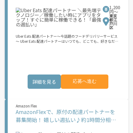
すぐに簡単に稼働できる！「最強の週払
です： マイナンバーカード、パスポート、在留カード、または運
をしたケースを想定して見積もっています。 実際の報酬額は、選
1,200
転免許証 ? 自動車損害賠償責任保険および任意自動車保険に加入
択したブロック、配達エリア、時期などの要素によって変動しま
い」
円〜
している[NN1.1]第一種（50cc以下）または第二種（50cc以上
す。
東京
125cc以下）の二輪原動機付き自転車。第一種には日本の運転免
都江
許証、第二種には日本の自動二輪免許が必要です ? 内寸が最低
戸川
区
35cm x 35cm x 24cm（31リットル）のリュックサックまたはコ
ンテナ ? Amazon Flexでは、配達時のヘルメット着用を義務付け
Uber Eats 配達パートナー～今話題のフードデリバリーサービス
ています お申し込み後、登録手続きをご案内します。登録手続き
～ Uber Eats 配達パートナーはいつでも、どこでも、好きなだけ
はすべてアプリ内で完了できます。登録が完了すると、次の3つ
稼働できます！ 「インセンティブはいくら貰える...？！」など 配
の簡単なステップで報酬が獲得できます。 1.アプリ内で配達ブロ
達もゲーム感覚で楽しめる最先端のスタイル。 稼働終了もアプリ
ックの予約設定 2.お客様に荷物を届ける 3.銀行振込で毎週報酬を
でオフラインになるだけでOK！ 稼働方法 ①アプリでオンライン
受け取る もし、あなたが... 「時間に縛られたくないけれど、追加
になると、飲食店から配達リクエストが届く ②自転車・原付バイ
収入がほしい...」 「空き時間はあるけど、その時間に収入を得る
クなどでお料理を受け取り、配達スタート！ ③注文者にお料理を
方法がわからない...」 「新しい仕事に挑戦したいが、人間関係な
届けて、アプリで完了ボタンをタップ！ ★配達経験が無くても問
どが心配...」 .. それなら、Amazon Flexでこれらの問題を解決し
題ありません！ ★自分の自転車・原付バイク(125cc以下)・軽貨
ませんか？ 少しでもご興味があれば、気軽にご登録ください！
詳細を見る
応募へ進む
物車両でOK！ ★私服でOK！ ＼万がイチという時も安心！事故の
この機会はAmazonとの雇用ではなく、個人事業主としての業務
時は安心の傷害補償！／ 必要なのは【自転車】と【スマホ】の
委託契約です。業務中に発生するすべての費用（車両取得費用、
み！ スキマ時間で、誰でもスグに稼げます♪ ★ポイント１ サー
ガソリン代、有料道路料金、駐車料金、その他業務に必要な費用
ビスエリア内なら、どこでもあなたがいる場所で稼働できます！
を含む）は、契約者の負担となります。 [1]報酬はブロック単位
★ポイント２ 時間に縛られず、 スキマ時間がいつでも 好きな時
で設定されています。ブロックとは、荷物の配達に要する稼働目
Amazon Flex
間＝稼ぐ時間に！ 家事や授業、サークル活動など忙しいからこ
安時間 (約 30 ～ 45 分程度) を指します。稼働目安時間は、配達
AmazonFlexで、原付の配達パートナーを
そ、空いた時間を有効活用！自分にあったスタイルで稼働できま
に要する実際の稼働時間と必ずしも一致するものではありませ
す。 「休日に１時間だけ！」 「予定がなくなったから今日稼ぐ
募集開始！ 嬉しい週払い♪約1時間分相当
ん。平均報酬額は、ランチタイム（11:00-14:00）やディナータ
か...！」 時間も場所も自分次第！ 【原付（125cc以下）で配達希
イム（17:00-21:00）などのピーク時間帯に約1時間分相当の稼働
の稼働で平均2,100円を稼ぐことが可能です
望の場合は】 原付（レンタル車も可）and普通自動車免許をお持
をしたケースを想定して見積もっています。 実際の報酬額は、選
ちの人 【軽貨物またはバイク（125cc超）もOKですが、その場合