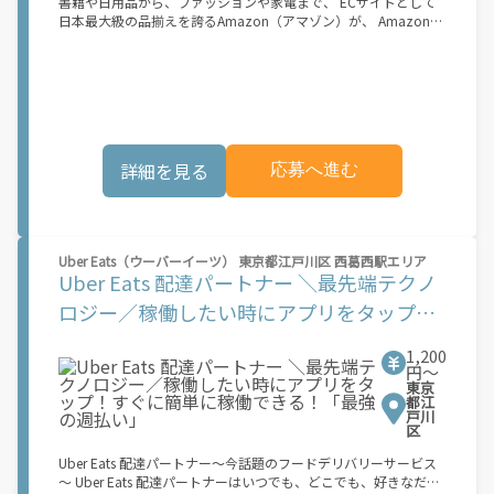
書籍や日用品から、ファッションや家電まで、 ECサイトとして
供しています。実際に Uber Eats プラットフォームを通じた収益
日本最大級の品揃えを誇るAmazon（アマゾン）が、 Amazon
機会が始まるのは、お客様の地域でサービスが正式に開始された
Flex（アマゾンフレックス）のデリバリーパートナーを募集中！
後となります。市場でのサービス開始時期は地域によって異なる
Amazon Flex (アマゾンフレックス)とは、個?事業主の?々に配達
可能性があり、事前にご登録いただいた場合でも、必ずしも配達
業務を?っていただくプログラムです。働く?時を?由に選び、?分
リクエストへのアクセスが保証されるわけではありません。
のペースで報酬を得る、そんな新しい働き?をはじめることがで
\"\"\"\"\"
きます。 軽バン（軽貨物車）または軽乗用車を所有している方大
歓迎！ 車両をお持ちでない場合は、パートナー企業による車両レ
ンタル・リースサービスも利用できます！ 【Amazon Flexの魅
詳細を見る
応募へ進む
力】 ・少ない荷物量から試すこともでき、すぐ、簡単に始められ
る！ ・稼働する日や時間帯を自分で自由に決められるから、スキ
マ時間でしっかり稼げる！ ・自分の車両で配達できるから、気軽
に稼働できる！ ・自分のペースで無理なくできるから、シニアや
女性も活躍中！ ・髪型や服装も自由だから、自分らしく稼げる！
Uber Eats（ウーバーイーツ） 東京都江戸川区 西葛西駅エリア
【Amazon Flexの始め方】 使用できる車両をお持ちの場合、必要
Uber Eats 配達パートナー ＼最先端テクノ
なものはたったの6つだけです。 1. スマートフォン 2. 運転免許証
3. 黒ナンバー 4. 最新の車検証 5. 銀行口座 6. 就労資格確認書類
ロジー／稼働したい時にアプリをタップ！
（外国籍の方） ご応募いただいた後、登録手続きをご案内しま
すぐに簡単に稼働できる！「最強の週払
す。 登録手続きは、アプリですべて完結できます。 なお、ご自身
1,200
の車両でご登録いただく場合、ご登録者様と車両の所有者様は同
い」
円〜
一である必要があります。 【配達業務の流れ】 登録手続きを完
東京
了すると、オファー（委託する配達業務）をアプリで確認するこ
都江
とができます。 あとは、3つのステップで稼働するだけです。 1.
戸川
区
オファーを受諾する 2. デリバリーステーションで荷物をピックア
ップし、配達先に届ける 3. 報酬を週払いで受け取る 「時間に縛
Uber Eats 配達パートナー～今話題のフードデリバリーサービス
られたくないけれど、安定した収入がほしい...] 「スキマ時間はあ
～ Uber Eats 配達パートナーはいつでも、どこでも、好きなだけ
るけれど、その時間に稼げる方法がない...」 「新しい業務にチャ