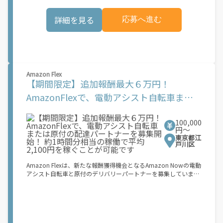
収入がほしい...」 「空き時間はあるけど、その時間に収入を得る
お料理を届けて、アプリで完了ボタンをタップ！ ★配達経験が無
方法がわからない...」 「新しい仕事に挑戦したいが、人間関係な
くても問題ありません！ ★自分の自転車・原付バイク(125cc以
詳細を見る
応募へ進む
どが心配...」 .. それなら、Amazon Flexでこれらの問題を解決し
下)・軽貨物車両でOK！ ★私服でOK！ ＼万がイチという時も安
ませんか？ 少しでもご興味があれば、気軽にご登録ください！
心！事故の時は安心の傷害補償！／ 必要なのは【自転車】と【ス
この機会はAmazonとの雇用ではなく、個人事業主としての業務
マホ】のみ！ スキマ時間で、誰でもスグに稼げます♪ ★ポイン
委託契約です。業務中に発生するすべての費用（車両取得費用、
ト１ サービスエリア内なら、どこでも\あなたがいる場所\"で稼
ガソリン代、有料道路料金、駐車料金、その他業務に必要な費用
働できます！ ★ポイント２ 時間に縛られず、 \"\"スキマ時間
を含む）は、契約者の負担となります。 [1]報酬はブロック単位
\"\"がいつでも 好きな時間＝稼ぐ時間に！ 家事や授業、サークル
で設定されています。ブロックとは、荷物の配達に要する稼働目
活動など忙しいからこそ、空いた時間を有効活用！自分にあった
Amazon Flex
安時間 (約 30 ～ 45 分程度) を指します。稼働目安時間は、配達
スタイルで稼働できます。 「休日に１時間だけ…！」 「予定がな
【期間限定】追加報酬最大６万円！
に要する実際の稼働時間と必ずしも一致するものではありませ
くなったから今日稼ぐか...！」 時間も場所も自分次第！ 【原付
AmazonFlexで、電動アシスト自転車また
ん。平均報酬額は、ランチタイム（11:00-14:00）やディナータ
（125cc以下）で配達希望の場合は…】 原付（レンタル車も可）
イム（17:00-21:00）などのピーク時間帯に約1時間分相当の稼働
and普通自動車免許をお持ちの人 【軽貨物またはバイク（125cc
は原付の配達パートナーを募集開始！ 約1
をしたケースを想定して見積もっています。 実際の報酬額は、選
超）もOKですが、その場合は...】 事業用ナンバー（軽自動車の場
択したブロック、配達エリア、時期などの要素によって変動しま
合は黒ナンバー、バイクの場合は緑ナンバー）が必要になりま
100,000
時間分相当の稼働で平均2,100円を稼ぐこと
円〜
す。
す。 ※稼働できるのは、あなたの街で Uber Eats のサービスが開
が可能です
東京都江
始してからになります。サービス開始日は、アカウント作成後に
戸川区
配信されるメールをご確認ください。 \"\"Uber Eats は一部の都
市でのサービス開始に向けた準備を進めており、現在、配達パー
トナー希望者に対してプラットフォームへの事前登録の機会を提
Amazon Flexは、新たな報酬獲得機会となるAmazon Nowの電動
供しています。実際に Uber Eats プラットフォームを通じた収益
アシスト自転車と原付のデリバリーパートナーを募集していま
機会が始まるのは、お客様の地域でサービスが正式に開始された
す。 Amazon Flexなら、ご自分の車両を使ってAmazonの荷物を
後となります。市場でのサービス開始時期は地域によって異なる
配達できるため、ご都合の良い時間に、より多くの報酬を得るこ
可能性があり、事前にご登録いただいた場合でも、必ずしも配達
とができます。Amazon Flexが選ばれる理由とは？ ? 簡単に始め
リクエストへのアクセスが保証されるわけではありません。
られます。使いやすい Amazon Flex アプリをダウンロードして、
\"\"\"\"\"
登録プロセスを完了するだけです ? 自分のスケジュールで配達 ?