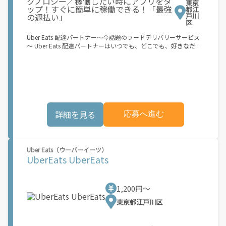
125cc以下）の二輪原動機付き自転車。第一種には日本の運転免
東京
許証、第二種には日本の自動二輪免許が必要です ? 内寸が最低
都江
戸川
35cm x 35cm x 24cm（31リットル）のリュックサックまたはコ
区
ンテナ ? Amazon Flexでは、配達時のヘルメット着用を義務付け
ています お申し込み後、登録手続きをご案内します。登録手続き
Uber Eats 配達パートナー～今話題のフードデリバリーサービス
はすべてアプリ内で完了できます。登録が完了すると、次の3つ
～ Uber Eats 配達パートナーはいつでも、どこでも、好きなだけ
の簡単なステップで報酬が獲得できます。 1.アプリ内で配達ブロ
稼働できます！ 「インセンティブはいくら貰える...？！」など 配
ックの予約設定 2.お客様に荷物を届ける 3.銀行振込で毎週報酬を
達もゲーム感覚で楽しめる最先端のスタイル。 稼働終了もアプリ
受け取る もし、あなたが... 「時間に縛られたくないけれど、追加
でオフラインになるだけでOK！ 稼働方法 ①アプリでオンライン
収入がほしい...」 「空き時間はあるけど、その時間に収入を得る
になると、飲食店から配達リクエストが届く ②自転車・原付バイ
方法がわからない...」 「新しい仕事に挑戦したいが、人間関係な
クなどでお料理を受け取り、配達スタート！ ③注文者にお料理を
どが心配...」 .. それなら、Amazon Flexでこれらの問題を解決し
届けて、アプリで完了ボタンをタップ！ ★配達経験が無くても問
ませんか？ 少しでもご興味があれば、気軽にご登録ください！
題ありません！ ★自分の自転車・原付バイク(125cc以下)・軽貨
この機会はAmazonとの雇用ではなく、個人事業主としての業務
詳細を見る
応募へ進む
物車両でOK！ ★私服でOK！ ＼万がイチという時も安心！事故の
委託契約です。業務中に発生するすべての費用（車両取得費用、
時は安心の傷害補償！／ 必要なのは【自転車】と【スマホ】の
ガソリン代、有料道路料金、駐車料金、その他業務に必要な費用
み！ スキマ時間で、誰でもスグに稼げます♪ ★ポイント１ サー
を含む）は、契約者の負担となります。 [1]報酬はブロック単位
ビスエリア内なら、どこでもあなたがいる場所で稼働できます！
で設定されています。ブロックとは、荷物の配達に要する稼働目
★ポイント２ 時間に縛られず、 スキマ時間がいつでも 好きな時
Uber Eats（ウーバーイーツ）
安時間 (約 30 ～ 45 分程度) を指します。稼働目安時間は、配達
間＝稼ぐ時間に！ 家事や授業、サークル活動など忙しいからこ
UberEats UberEats
に要する実際の稼働時間と必ずしも一致するものではありませ
そ、空いた時間を有効活用！自分にあったスタイルで稼働できま
ん。平均報酬額は、ランチタイム（11:00-14:00）やディナータ
す。 「休日に１時間だけ！」 「予定がなくなったから今日稼ぐ
イム（17:00-21:00）などのピーク時間帯に約1時間分相当の稼働
か...！」 時間も場所も自分次第！ 【原付（125cc以下）で配達希
1,200円〜
をしたケースを想定して見積もっています。 実際の報酬額は、選
望の場合は】 原付（レンタル車も可）and普通自動車免許をお持
択したブロック、配達エリア、時期などの要素によって変動しま
ちの人 【軽貨物またはバイク（125cc超）もOKですが、その場合
東京都江戸川区
す。
は...】 事業用ナンバー（軽自動車の場合は黒ナンバー、バイクの
場合は緑ナンバー）が必要になります。 ※稼働できるのは、あな
たの街で Uber Eats のサービスが開始してからになります。サー