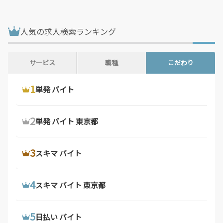
鳥取県 / 186件
島根県 / 198件
岡山県 / 753件
広島県 / 1,483件
人気の求人検索ランキング
山口県 / 358件
徳島県 / 194件
香川県 / 501件
愛媛県 / 436件
サービス
職種
こだわり
高知県 / 389件
福岡県 / 1,699件
1
1
1
ウーバーイーツ 配達員
ドライバー 求人
単発 バイト
佐賀県 / 194件
長崎県 / 394件
熊本県 / 562件
大分県 / 201件
2
2
2
ウーバーイーツ バイト
デリバリー バイト
単発 バイト 東京都
宮崎県 / 315件
鹿児島県 / 490件
沖縄県 / 286件
3
3
3
ウーバーイーツ バイト 東京都
軽 貨物 求人
スキマ バイト
4
4
4
ウーバーイーツ 配達員 大阪府
配達 バイト
スキマ バイト 東京都
5
5
5
ウーバーイーツ 求人
トラック 運転 手 求人
日払い バイト