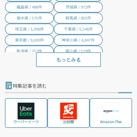
福島県 / 486件
茨城県 / 972件
栃木県 / 575件
群馬県 / 855件
埼玉県 / 3,998件
千葉県 / 5,546件
東京都 / 9,000件
神奈川県 / 4,647件
新潟県 / 752件
富山県 / 579件
石川県 / 405件
福井県 / 414件
山梨県 / 235件
長野県 / 780件
岐阜県 / 845件
静岡県 / 1,766件
特集記事を読む
愛知県 / 3,018件
三重県 / 998件
滋賀県 / 670件
京都府 / 1,418件
大阪府 / 3,331件
兵庫県 / 2,487件
ウーバーイーツ
出前館
Amazon Flex
奈良県 / 622件
和歌山県 / 321件