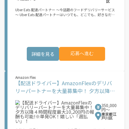
区
Uber Eats 配達パートナー ～今話題のフードデリバリーサービス
～ Uber Eats 配達パートナーはいつでも、どこでも、好きなだけ
稼働できます！ 「インセンティブはいくら貰える...？！」など 配
達もゲーム感覚で楽しめる最先端のスタイル。 稼働終了もアプリ
でオフラインになるだけでOK！ 稼働方法 ①アプリでオンライン
になると、飲食店から配達リクエストが届く ↓ ②自転車・原付
バイクなどでお料理を受け取り、配達スタート！ ↓ ③注文者に
お料理を届けて、アプリで完了ボタンをタップ！ ★配達経験が無
くても問題ありません！ ★自分の自転車・原付バイク(125cc以
詳細を見る
応募へ進む
下)・軽貨物車両でOK！ ★私服でOK！ ＼万がイチという時も安
心！事故の時は安心の傷害補償！／ 必要なのは【自転車】と【ス
マホ】のみ！ スキマ時間で、誰でもスグに稼げます♪ ★ポイン
ト１ サービスエリア内なら、どこでも\あなたがいる場所\"で稼
働できます！ ★ポイント２ 時間に縛られず、 \"\"スキマ時間
Amazon Flex
\"\"がいつでも 好きな時間＝稼ぐ時間に！ 家事や授業、サークル
【配送ドライバー】AmazonFlexのデリバ
活動など忙しいからこそ、空いた時間を有効活用！自分にあった
スタイルで稼働できます。 「休日に１時間だけ…！」 「予定がな
リーパートナーを大量募集中！ 夕方以降４
くなったから今日稼ぐか...！」 時間も場所も自分次第！ 【原付
時間程度最大10,200円の報酬も可能!※単発
（125cc以下）で配達希望の場合は…】 原付（レンタル車も可）
and普通自動車免許をお持ちの人 【軽貨物またはバイク（125cc
350,000
OK！嬉しい「週払い」！
超）もOKですが、その場合は...】 事業用ナンバー（軽自動車の場
円〜
合は黒ナンバー、バイクの場合は緑ナンバー）が必要になりま
東京都江
す。 ※稼働できるのは、あなたの街で Uber Eats のサービスが開
戸川区
始してからになります。サービス開始日は、アカウント作成後に
配信されるメールをご確認ください。 \"\"Uber Eats は一部の都