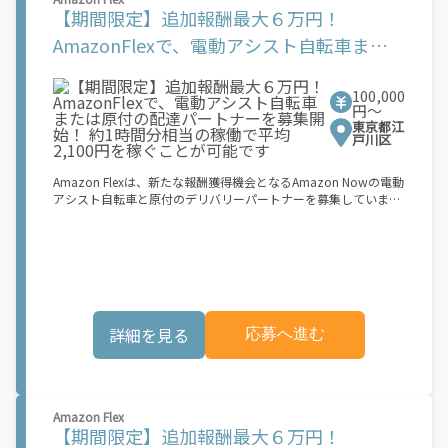
アシスト自転車または二輪原動機付き自転車および荷物を安全に
【期間限定】追加報酬最大６万円！
収納できるリュックサックまたはコンテナ： ? 日本の道路交通法
に準拠し、違法な改造を加えていない電動アシスト自転車。登録
AmazonFlexで、電動アシスト自転車また
するには、以下の日本国内で有効な身分証明書のいずれかが必要
は原付の配達パートナーを募集開始！ 約1
です： マイナンバーカード、パスポート、在留カード、または運
転免許証 ? 自動車損害賠償責任保険および任意自動車保険に加入
100,000
時間分相当の稼働で平均2,100円を稼ぐこと
している[NN1.1]第一種（50cc以下）または第二種（50cc以上
円〜
125cc以下）の二輪原動機付き自転車。第一種には日本の運転免
が可能です
東京都江
許証、第二種には日本の自動二輪免許が必要です ? 内寸が最低
戸川区
35cm x 35cm x 24cm（31リットル）のリュックサックまたはコ
ンテナ ? Amazon Flexでは、配達時のヘルメット着用を義務付け
Amazon Flexは、新たな報酬獲得機会となるAmazon Nowの電動
ています お申し込み後、登録手続きをご案内します。登録手続き
アシスト自転車と原付のデリバリーパートナーを募集していま
はすべてアプリ内で完了できます。登録が完了すると、次の3つ
す。 Amazon Flexなら、ご自分の車両を使ってAmazonの荷物を
の簡単なステップで報酬が獲得できます。 1.アプリ内で配達ブロ
配達できるため、ご都合の良い時間に、より多くの報酬を得るこ
ックの予約設定 2.お客様に荷物を届ける 3.銀行振込で毎週報酬を
とができます。Amazon Flexが選ばれる理由とは？ ? 簡単に始め
受け取る もし、あなたが... 「時間に縛られたくないけれど、追加
られます。使いやすい Amazon Flex アプリをダウンロードして、
収入がほしい...」 「空き時間はあるけど、その時間に収入を得る
登録プロセスを完了するだけです ? 自分のスケジュールで配達 ?
方法がわからない...」 「新しい仕事に挑戦したいが、人間関係な
事前にブロックを予約することも、空き状況に応じて毎日選択す
どが心配...」 .. それなら、Amazon Flexでこれらの問題を解決し
ることもできます ? 午前6時から深夜0時まで配達が可能で、オフ
ませんか？ 少しでもご興味があれば、気軽にご登録ください！
詳細を見る
応募へ進む
ピーク時も含め、空き時間に副収入を得ることができます ? 見通
この機会はAmazonとの雇用ではなく、個人事業主としての業務
しが立ちやすい柔軟な配達ブロック - 集荷拠点、所要時間、報酬
委託契約です。業務中に発生するすべての費用（車両取得費用、
を事前に把握できます 始め方： 登録する必要があるものは次の
ガソリン代、有料道路料金、駐車料金、その他業務に必要な費用
とおりです。 ? 登録時に配達地域として「関東」を選択してくだ
を含む）は、契約者の負担となります。 [1]報酬はブロック単位
さい ? 18歳以上であること ? 就労資格確認書類 ? 銀行口座 ? 電動
で設定されています。ブロックとは、荷物の配達に要する稼働目
Amazon Flex
アシスト自転車または二輪原動機付き自転車および荷物を安全に
安時間 (約 30 ～ 45 分程度) を指します。稼働目安時間は、配達
【期間限定】追加報酬最大６万円！
収納できるリュックサックまたはコンテナ： ? 日本の道路交通法
に要する実際の稼働時間と必ずしも一致するものではありませ