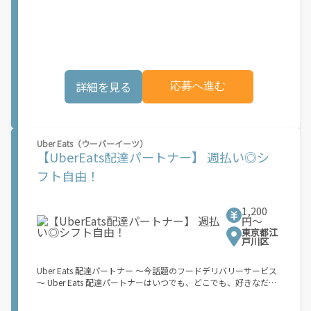
稼働できます！ 「インセンティブはいくら貰える...？！」など 配
レンジしたいけれど、人間関係などが心配...」 そんなお悩み、
達もゲーム感覚で楽しめる最先端のスタイル。 稼働終了もアプリ
Amazon Flexで解決しませんか？ 少しでもご興味がある方は、お
でオフラインになるだけでOK！ 稼働方法 ①アプリでオンライン
気軽にご登録ください！ この募集はAmazonでの雇用ではなく、
になると、飲食店から配達リクエストが届く ②自転車・原付バイ
個人事業主の方への業務委託です。稼働時に発生する費用（車両
クなどでお料理を受け取り、配達スタート！ ③注文者にお料理を
の調達費用、ガソリン代、高速料金、駐車料金その他の業務に要
届けて、アプリで完了ボタンをタップ！ ★配達経験が無くても問
する費用など）はすべて自己負担となります。
題ありません！ ★自分の自転車・原付バイク(125cc以下)・軽貨
詳細を見る
応募へ進む
物車両でOK！ ★私服でOK！ ＼万がイチという時も安心！事故の
時は安心の傷害補償！／ 必要なのは【自転車】と【スマホ】の
み！ スキマ時間で、誰でもスグに稼げます♪ ★ポイント１ サー
ビスエリア内なら、どこでもあなたがいる場所で稼働できます！
★ポイント２ 時間に縛られず、 スキマ時間がいつでも 好きな時
Uber Eats（ウーバーイーツ）
間＝稼ぐ時間に！ 家事や授業、サークル活動など忙しいからこ
【UberEats配達パートナー】 週払い◎シ
そ、空いた時間を有効活用！自分にあったスタイルで稼働できま
す。 「休日に１時間だけ！」 「予定がなくなったから今日稼ぐ
フト自由！
か...！」 時間も場所も自分次第！ 【原付（125cc以下）で配達希
望の場合は】 原付（レンタル車も可）and普通自動車免許をお持
ちの人 【軽貨物またはバイク（125cc超）もOKですが、その場合
1,200
は...】 事業用ナンバー（軽自動車の場合は黒ナンバー、バイクの
円〜
場合は緑ナンバー）が必要になります。 ※稼働できるのは、あな
東京都江
たの街で Uber Eats のサービスが開始してからになります。サー
戸川区
ビス開始日は、アカウント作成後に配信されるメールをご確認く
ださい。
Uber Eats 配達パートナー ～今話題のフードデリバリーサービス
～ Uber Eats 配達パートナーはいつでも、どこでも、好きなだけ
稼働できます！ 「インセンティブはいくら貰える...？！」など 配
達もゲーム感覚で楽しめる最先端のスタイル。 稼働終了もアプリ