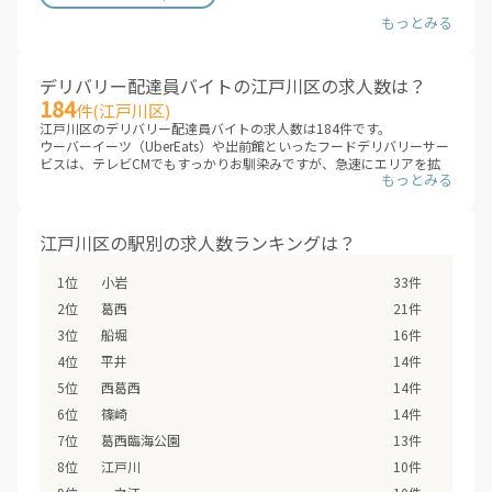
デリバリー配達員バイトの江戸川区の求人数は？
184
件(江戸川区)
江戸川区のデリバリー配達員バイトの求人数は184件です。
ウーバーイーツ（UberEats）や出前館といったフードデリバリーサー
ビスは、テレビCMでもすっかりお馴染みですが、急速にエリアを拡
大しています。これまでサービスが提供されていないエリアも、次々
にデリバリー配達員バイトの求人が増えていくことが見こまれていま
す。
江戸川区のエリアに、新しいデリバリー配達員バイトが追加されてい
江戸川区の駅別の求人数ランキングは？
ないか、ぜひチェックしてみてください。
※デリバリーバイトNAVI調べ
小岩
33件
※2026年08月最新
葛西
21件
船堀
16件
平井
14件
西葛西
14件
篠崎
14件
葛西臨海公園
13件
江戸川
10件