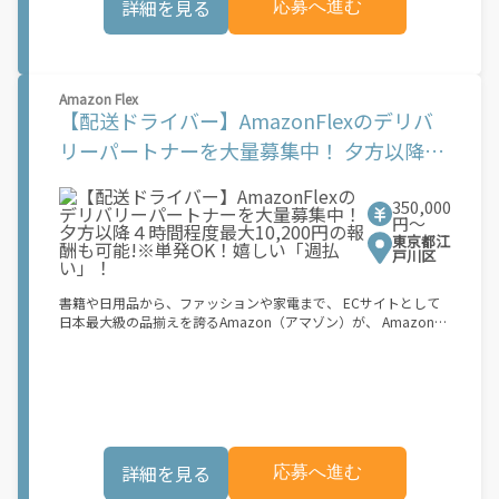
詳細を見る
応募へ進む
下)・軽貨物車両でOK！ ★私服でOK！ ＼万がイチという時も安
この機会はAmazonとの雇用ではなく、個人事業主としての業務
心！事故の時は安心の傷害補償！／ 必要なのは【自転車】と【ス
委託契約です。業務中に発生するすべての費用（車両取得費用、
マホ】のみ！ スキマ時間で、誰でもスグに稼げます♪ ★ポイン
ガソリン代、有料道路料金、駐車料金、その他業務に必要な費用
ト１ サービスエリア内なら、どこでも\あなたがいる場所\"で稼
を含む）は、契約者の負担となります。 [1]報酬はブロック単位
働できます！ ★ポイント２ 時間に縛られず、 \"\"スキマ時間
で設定されています。ブロックとは、荷物の配達に要する稼働目
Amazon Flex
\"\"がいつでも 好きな時間＝稼ぐ時間に！ 家事や授業、サークル
安時間 (約 30 ～ 45 分程度) を指します。稼働目安時間は、配達
【配送ドライバー】AmazonFlexのデリバ
活動など忙しいからこそ、空いた時間を有効活用！自分にあった
に要する実際の稼働時間と必ずしも一致するものではありませ
スタイルで稼働できます。 「休日に１時間だけ…！」 「予定がな
リーパートナーを大量募集中！ 夕方以降４
ん。平均報酬額は、ランチタイム（11:00-14:00）やディナータ
くなったから今日稼ぐか...！」 時間も場所も自分次第！ 【原付
イム（17:00-21:00）などのピーク時間帯に約1時間分相当の稼働
時間程度最大10,200円の報酬も可能!※単発
（125cc以下）で配達希望の場合は…】 原付（レンタル車も可）
をしたケースを想定して見積もっています。 実際の報酬額は、選
and普通自動車免許をお持ちの人 【軽貨物またはバイク（125cc
択したブロック、配達エリア、時期などの要素によって変動しま
350,000
OK！嬉しい「週払い」！
超）もOKですが、その場合は...】 事業用ナンバー（軽自動車の場
円〜
す。
合は黒ナンバー、バイクの場合は緑ナンバー）が必要になりま
東京都江
す。 ※稼働できるのは、あなたの街で Uber Eats のサービスが開
戸川区
始してからになります。サービス開始日は、アカウント作成後に
配信されるメールをご確認ください。 \"\"Uber Eats は一部の都
書籍や日用品から、ファッションや家電まで、 ECサイトとして
市でのサービス開始に向けた準備を進めており、現在、配達パー
日本最大級の品揃えを誇るAmazon（アマゾン）が、 Amazon
トナー希望者に対してプラットフォームへの事前登録の機会を提
Flex（アマゾンフレックス）のデリバリーパートナーを募集中！
供しています。実際に Uber Eats プラットフォームを通じた収益
Amazon Flex (アマゾンフレックス)とは、個?事業主の?々に配達
機会が始まるのは、お客様の地域でサービスが正式に開始された
業務を?っていただくプログラムです。働く?時を?由に選び、?分
後となります。市場でのサービス開始時期は地域によって異なる
のペースで報酬を得る、そんな新しい働き?をはじめることがで
可能性があり、事前にご登録いただいた場合でも、必ずしも配達
きます。 軽バン（軽貨物車）または軽乗用車を所有している方大
リクエストへのアクセスが保証されるわけではありません。
歓迎！ 車両をお持ちでない場合は、パートナー企業による車両レ
\"\"\"\"\"
ンタル・リースサービスも利用できます！ 【Amazon Flexの魅
詳細を見る
応募へ進む
力】 ・少ない荷物量から試すこともでき、すぐ、簡単に始められ
る！ ・稼働する日や時間帯を自分で自由に決められるから、スキ