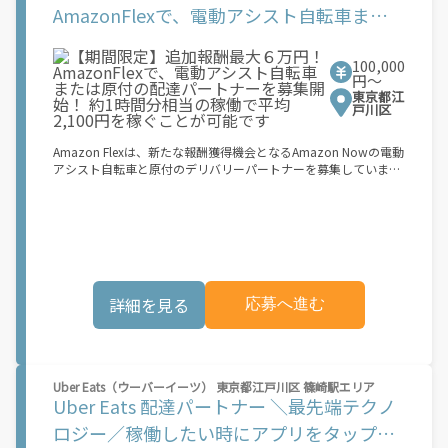
に準拠し、違法な改造を加えていない電動アシスト自転車。登録
AmazonFlexで、電動アシスト自転車また
ん。平均報酬額は、ランチタイム（11:00-14:00）やディナータ
するには、以下の日本国内で有効な身分証明書のいずれかが必要
イム（17:00-21:00）などのピーク時間帯に約1時間分相当の稼働
は原付の配達パートナーを募集開始！ 約1
です： マイナンバーカード、パスポート、在留カード、または運
をしたケースを想定して見積もっています。 実際の報酬額は、選
転免許証 ? 自動車損害賠償責任保険および任意自動車保険に加入
択したブロック、配達エリア、時期などの要素によって変動しま
100,000
時間分相当の稼働で平均2,100円を稼ぐこと
している[NN1.1]第一種（50cc以下）または第二種（50cc以上
円〜
す。
125cc以下）の二輪原動機付き自転車。第一種には日本の運転免
が可能です
東京都江
許証、第二種には日本の自動二輪免許が必要です ? 内寸が最低
戸川区
35cm x 35cm x 24cm（31リットル）のリュックサックまたはコ
ンテナ ? Amazon Flexでは、配達時のヘルメット着用を義務付け
Amazon Flexは、新たな報酬獲得機会となるAmazon Nowの電動
ています お申し込み後、登録手続きをご案内します。登録手続き
アシスト自転車と原付のデリバリーパートナーを募集していま
はすべてアプリ内で完了できます。登録が完了すると、次の3つ
す。 Amazon Flexなら、ご自分の車両を使ってAmazonの荷物を
の簡単なステップで報酬が獲得できます。 1.アプリ内で配達ブロ
配達できるため、ご都合の良い時間に、より多くの報酬を得るこ
ックの予約設定 2.お客様に荷物を届ける 3.銀行振込で毎週報酬を
とができます。Amazon Flexが選ばれる理由とは？ ? 簡単に始め
受け取る もし、あなたが... 「時間に縛られたくないけれど、追加
られます。使いやすい Amazon Flex アプリをダウンロードして、
収入がほしい...」 「空き時間はあるけど、その時間に収入を得る
登録プロセスを完了するだけです ? 自分のスケジュールで配達 ?
方法がわからない...」 「新しい仕事に挑戦したいが、人間関係な
事前にブロックを予約することも、空き状況に応じて毎日選択す
どが心配...」 .. それなら、Amazon Flexでこれらの問題を解決し
ることもできます ? 午前6時から深夜0時まで配達が可能で、オフ
ませんか？ 少しでもご興味があれば、気軽にご登録ください！
詳細を見る
応募へ進む
ピーク時も含め、空き時間に副収入を得ることができます ? 見通
この機会はAmazonとの雇用ではなく、個人事業主としての業務
しが立ちやすい柔軟な配達ブロック - 集荷拠点、所要時間、報酬
委託契約です。業務中に発生するすべての費用（車両取得費用、
を事前に把握できます 始め方： 登録する必要があるものは次の
ガソリン代、有料道路料金、駐車料金、その他業務に必要な費用
とおりです。 ? 登録時に配達地域として「関東」を選択してくだ
を含む）は、契約者の負担となります。 [1]報酬はブロック単位
さい ? 18歳以上であること ? 就労資格確認書類 ? 銀行口座 ? 電動
で設定されています。ブロックとは、荷物の配達に要する稼働目
Uber Eats（ウーバーイーツ） 東京都江戸川区 篠崎駅エリア
アシスト自転車または二輪原動機付き自転車および荷物を安全に
安時間 (約 30 ～ 45 分程度) を指します。稼働目安時間は、配達
Uber Eats 配達パートナー ＼最先端テクノ
収納できるリュックサックまたはコンテナ： ? 日本の道路交通法
に要する実際の稼働時間と必ずしも一致するものではありませ
に準拠し、違法な改造を加えていない電動アシスト自転車。登録
ロジー／稼働したい時にアプリをタップ！
ん。平均報酬額は、ランチタイム（11:00-14:00）やディナータ
するには、以下の日本国内で有効な身分証明書のいずれかが必要
イム（17:00-21:00）などのピーク時間帯に約1時間分相当の稼働