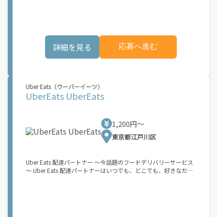
ックの予約設定 2.お客様に荷物を届ける 3.銀行振込で毎週報酬を
とができます。Amazon Flexが選ばれる理由とは？ ? 簡単に始め
受け取る もし、あなたが... 「時間に縛られたくないけれど、追加
られます。使いやすい Amazon Flex アプリをダウンロードして、
収入がほしい...」 「空き時間はあるけど、その時間に収入を得る
登録プロセスを完了するだけです ? 自分のスケジュールで配達 ?
方法がわからない...」 「新しい仕事に挑戦したいが、人間関係な
事前にブロックを予約することも、空き状況に応じて毎日選択す
どが心配...」 .. それなら、Amazon Flexでこれらの問題を解決し
ることもできます ? 午前6時から深夜0時まで配達が可能で、オフ
ませんか？ 少しでもご興味があれば、気軽にご登録ください！
詳細を見る
応募へ進む
ピーク時も含め、空き時間に副収入を得ることができます ? 見通
この機会はAmazonとの雇用ではなく、個人事業主としての業務
しが立ちやすい柔軟な配達ブロック - 集荷拠点、所要時間、報酬
委託契約です。業務中に発生するすべての費用（車両取得費用、
を事前に把握できます 始め方： 登録する必要があるものは次の
ガソリン代、有料道路料金、駐車料金、その他業務に必要な費用
とおりです。 ? 登録時に配達地域として「関東」を選択してくだ
を含む）は、契約者の負担となります。 [1]報酬はブロック単位
さい ? 18歳以上であること ? 就労資格確認書類 ? 銀行口座 ? 電動
で設定されています。ブロックとは、荷物の配達に要する稼働目
Uber Eats（ウーバーイーツ）
アシスト自転車または二輪原動機付き自転車および荷物を安全に
安時間 (約 30 ～ 45 分程度) を指します。稼働目安時間は、配達
UberEats UberEats
収納できるリュックサックまたはコンテナ： ? 日本の道路交通法
に要する実際の稼働時間と必ずしも一致するものではありませ
に準拠し、違法な改造を加えていない電動アシスト自転車。登録
ん。平均報酬額は、ランチタイム（11:00-14:00）やディナータ
するには、以下の日本国内で有効な身分証明書のいずれかが必要
イム（17:00-21:00）などのピーク時間帯に約1時間分相当の稼働
です： マイナンバーカード、パスポート、在留カード、または運
1,200円〜
をしたケースを想定して見積もっています。 実際の報酬額は、選
転免許証 ? 自動車損害賠償責任保険および任意自動車保険に加入
択したブロック、配達エリア、時期などの要素によって変動しま
東京都江戸川区
している[NN1.1]第一種（50cc以下）または第二種（50cc以上
す。
125cc以下）の二輪原動機付き自転車。第一種には日本の運転免
許証、第二種には日本の自動二輪免許が必要です ? 内寸が最低
35cm x 35cm x 24cm（31リットル）のリュックサックまたはコ
Uber Eats 配達パートナー ～今話題のフードデリバリーサービス
ンテナ ? Amazon Flexでは、配達時のヘルメット着用を義務付け
～ Uber Eats 配達パートナーはいつでも、どこでも、好きなだけ
ています お申し込み後、登録手続きをご案内します。登録手続き
稼働できます！ 「インセンティブはいくら貰える...？！」など 配
はすべてアプリ内で完了できます。登録が完了すると、次の3つ
達もゲーム感覚で楽しめる最先端のスタイル。 稼働終了もアプリ
の簡単なステップで報酬が獲得できます。 1.アプリ内で配達ブロ
でオフラインになるだけでOK！ 稼働方法 ①アプリでオンライン
ックの予約設定 2.お客様に荷物を届ける 3.銀行振込で毎週報酬を
になると、飲食店から配達リクエストが届く ↓ ②自転車・原付
受け取る もし、あなたが... 「時間に縛られたくないけれど、追加
バイクなどでお料理を受け取り、配達スタート！ ↓ ③注文者に