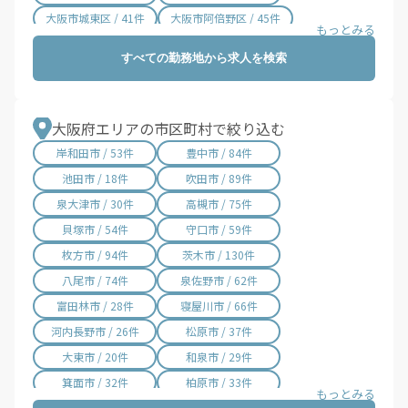
大阪市城東区 / 41件
大阪市阿倍野区 / 45件
大阪市住吉区 / 61件
大阪市東住吉区 / 28件
すべての勤務地から求人を検索
大阪市西成区 / 59件
大阪市淀川区 / 80件
大阪市鶴見区 / 24件
大阪市住之江区 / 89件
大阪市平野区 / 37件
大阪市北区 / 86件
大阪府エリアの市区町村で絞り込む
大阪市中央区 / 115件
堺市堺区 / 87件
岸和田市 / 53件
豊中市 / 84件
堺市中区 / 46件
堺市東区 / 12件
池田市 / 18件
吹田市 / 89件
堺市西区 / 53件
堺市南区 / 17件
泉大津市 / 30件
高槻市 / 75件
堺市北区 / 37件
堺市美原区 / 11件
貝塚市 / 54件
守口市 / 59件
枚方市 / 94件
茨木市 / 130件
八尾市 / 74件
泉佐野市 / 62件
富田林市 / 28件
寝屋川市 / 66件
河内長野市 / 26件
松原市 / 37件
大東市 / 20件
和泉市 / 29件
箕面市 / 32件
柏原市 / 33件
羽曳野市 / 33件
門真市 / 50件