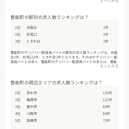
大しています。これまでサービスが提供されていないエリアも、次々
にデリバリー配達員バイトの求人が増えていくことが見こまれていま
す。
豊能町のエリアに、新しいデリバリー配達員バイトが追加されていな
豊能町の駅別の求人数ランキングは？
いか、ぜひチェックしてみてください。
※デリバリーバイトNAVI調べ
光風台
2件
※2026年08月最新
妙見口
2件
ときわ台
2件
豊能町のデリバリー配達員バイトの駅別の求人数ランキングは、光風
台2件、妙見口2件、ときわ台2件となります。そのほかデリバリー 配
達員バイトの求人 - 豊能町のデリバリー配達員バイトの求人は、豊能
町の全3駅で募集しています。（※デリバリーバイトNAVI調べ /2026
年08月）
フードデリバリーサービスの配達員登録は、サービスが開始するより
も先に、始まっていることも多いため、興味のあるエリアの配達員募
豊能町の周辺エリアの求人数ランキングは？
集の登録情報を小まめにチェックするオススメします。
茨木市
130件
亀岡市
121件
豊中市
84件
川西市
84件
高槻市
75件