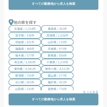
すべての勤務地から求人を検索
摂津市 / 76件
高石市 / 26件
藤井寺市 / 13件
東大阪市 / 146件
泉南市 / 40件
四條畷市 / 15件
他の県を探す
交野市 / 42件
大阪狭山市 / 10件
北海道 / 1,234件
青森県 / 302件
阪南市 / 19件
島本町 / 1件
岩手県 / 338件
宮城県 / 1,036件
豊能町 / 6件
能勢町 / 1件
秋田県 / 421件
山形県 / 176件
忠岡町 / 2件
熊取町 / 3件
福島県 / 488件
茨城県 / 973件
田尻町 / 1件
岬町 / 12件
栃木県 / 577件
群馬県 / 856件
太子町 / 1件
河南町 / 1件
埼玉県 / 3,900件
千葉県 / 5,539件
千早赤阪村 / 1件
西宮市 / 1件
東京都 / 8,981件
神奈川県 / 4,522件
新潟県 / 755件
富山県 / 577件
石川県 / 402件
福井県 / 415件
山梨県 / 235件
長野県 / 776件
岐阜県 / 843件
静岡県 / 2,012件
すべての勤務地から求人を検索
愛知県 / 3,019件
三重県 / 1,000件