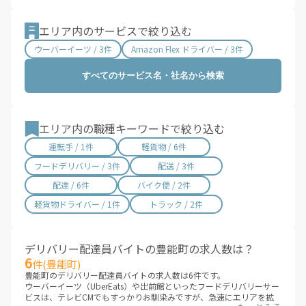
滋賀県 / 659件
京都府 / 1,409件
大阪府 / 3,337件
兵庫県 / 2,486件
エリア内のサービスで絞り込む
奈良県 / 623件
和歌山県 / 322件
ウーバーイーツ / 3件
Amazon Flex ドライバー / 3件
鳥取県 / 186件
島根県 / 199件
すべてのサービス名・社名から検索
岡山県 / 754件
広島県 / 1,490件
山口県 / 358件
徳島県 / 194件
香川県 / 501件
愛媛県 / 436件
エリア内の職種キーワードで絞り込む
高知県 / 389件
福岡県 / 1,698件
運転手 / 1件
軽貨物 / 6件
佐賀県 / 194件
長崎県 / 394件
フードデリバリー / 3件
配送 / 3件
熊本県 / 561件
大分県 / 201件
配達 / 6件
バイク便 / 2件
宮崎県 / 314件
鹿児島県 / 489件
軽貨物ドライバー / 1件
トラック / 2件
沖縄県 / 286件
デリバリー配達員バイトの豊能町の求人数は？
6
件(豊能町)
豊能町のデリバリー配達員バイトの求人数は6件です。
ウーバーイーツ（UberEats）や出前館といったフードデリバリーサー
ビスは、テレビCMでもすっかりお馴染みですが、急速にエリアを拡