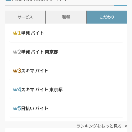
山口県 / 358件
徳島県 / 194件
香川県 / 501件
愛媛県 / 436件
サービス
職種
こだわり
高知県 / 389件
福岡県 / 1,698件
1
1
1
ウーバーイーツ 配達員
ドライバー 求人
単発 バイト
佐賀県 / 194件
長崎県 / 394件
熊本県 / 561件
大分県 / 201件
2
2
2
ウーバーイーツ バイト
デリバリー バイト
単発 バイト 東京都
宮崎県 / 314件
鹿児島県 / 489件
沖縄県 / 286件
3
3
3
ウーバーイーツ バイト 東京都
軽 貨物 求人
スキマ バイト
4
4
4
ウーバーイーツ 配達員 大阪府
配達 バイト
スキマ バイト 東京都
5
5
5
ウーバーイーツ 求人
トラック 運転 手 求人
日払い バイト
ランキングをもっと見る