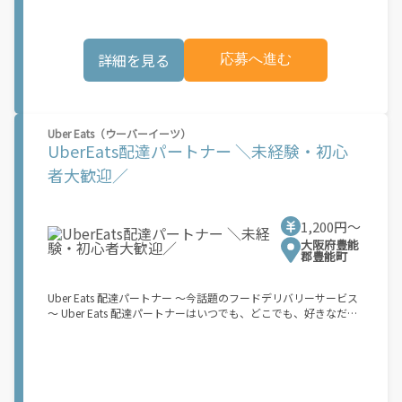
可能性があり、事前にご登録いただいた場合でも、必ずしも配達
きます。 軽バン（軽貨物車）または軽乗用車を所有している方大
リクエストへのアクセスが保証されるわけではありません。
歓迎！ 車両をお持ちでない場合は、パートナー企業による車両レ
\"\"\"\"\"
ンタル・リースサービスも利用できます！ 【Amazon Flexの魅
詳細を見る
応募へ進む
力】 ・少ない荷物量から試すこともでき、すぐ、簡単に始められ
る！ ・稼働する日や時間帯を自分で自由に決められるから、スキ
マ時間でしっかり稼げる！ ・自分の車両で配達できるから、気軽
に稼働できる！ ・自分のペースで無理なくできるから、シニアや
女性も活躍中！ ・髪型や服装も自由だから、自分らしく稼げる！
Uber Eats（ウーバーイーツ）
【Amazon Flexの始め方】 使用できる車両をお持ちの場合、必要
UberEats配達パートナー ＼未経験・初心
なものはたったの6つだけです。 1. スマートフォン 2. 運転免許証
3. 黒ナンバー 4. 最新の車検証 5. 銀行口座 6. 就労資格確認書類
者大歓迎／
（外国籍の方） ご応募いただいた後、登録手続きをご案内しま
す。 登録手続きは、アプリですべて完結できます。 なお、ご自身
の車両でご登録いただく場合、ご登録者様と車両の所有者様は同
1,200円〜
一である必要があります。 【配達業務の流れ】 登録手続きを完
了すると、オファー（委託する配達業務）をアプリで確認するこ
大阪府豊能
郡豊能町
とができます。 あとは、3つのステップで稼働するだけです。 1.
オファーを受諾する 2. デリバリーステーションで荷物をピックア
ップし、配達先に届ける 3. 報酬を週払いで受け取る 「時間に縛
Uber Eats 配達パートナー ～今話題のフードデリバリーサービス
られたくないけれど、安定した収入がほしい...] 「スキマ時間はあ
～ Uber Eats 配達パートナーはいつでも、どこでも、好きなだけ
るけれど、その時間に稼げる方法がない...」 「新しい業務にチャ
稼働できます！ 「インセンティブはいくら貰える...？！」など 配
レンジしたいけれど、人間関係などが心配...」 そんなお悩み、
達もゲーム感覚で楽しめる最先端のスタイル。 稼働終了もアプリ
Amazon Flexで解決しませんか？ 少しでもご興味がある方は、お
でオフラインになるだけでOK！ 稼働方法 ①アプリでオンライン
気軽にご登録ください！ この募集はAmazonでの雇用ではなく、
になると、飲食店から配達リクエストが届く ↓ ②自転車・原付
個人事業主の方への業務委託です。稼働時に発生する費用（車両
バイクなどでお料理を受け取り、配達スタート！ ↓ ③注文者に
の調達費用、ガソリン代、高速料金、駐車料金その他の業務に要