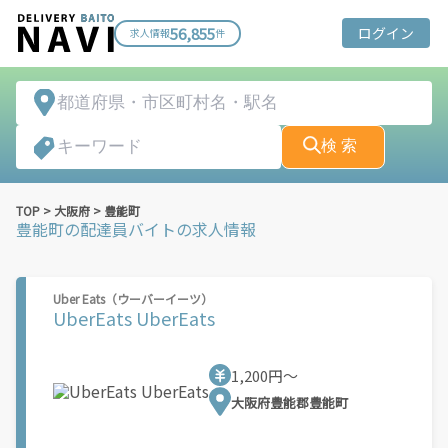
56,855
ログイン
求人情報
件
検 索
TOP
>
大阪府
>
豊能町
豊能町
の配達員バイトの求人情報
Uber Eats（ウーバーイーツ）
UberEats UberEats
1,200円〜
大阪府豊能郡豊能町