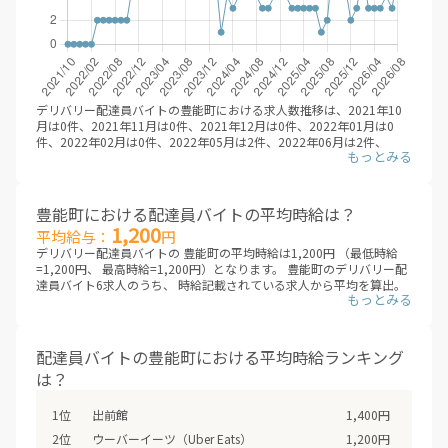
デリバリー配達員バイトの豊能町における求人数推移は、2021年10
月は0件、2021年11月は0件、2021年12月は0件、2022年01月は0
件、2022年02月は0件、2022年05月は2件、2022年06月は2件、
2022年07月は2件、2022年08月は2件、2022年09月は2件、2022年
10月は2件、2022年11月は5件、2022年12月は5件、2023年01月は6
件、2023年02月は5件、2023年03月は6件、2023年04月は5件、
2023年05月は5件、2023年06月は5件、2023年07月は4件、2023年
豊能町における配達員バイトの平均時給は？
08月は7件、2023年09月は7件、2023年10月は7件、2023年11月は8
1,200
平均給与：
円
件、2023年12月は6件、2024年01月は6件、2024年02月は1件、
デリバリー配達員バイトの 豊能町の平均時給は1,200円 （最低時給
2024年03月は4件、2024年04月は3件、2024年05月は4件、2024年
=1,200円、 最高時給=1,200円）となります。 豊能町のデリバリー配
06月は4件、2024年07月は4件、2024年08月は4件、2024年09月は3
達員バイト6求人のうち、 時給記載されている求人から平均を算出。
件、2024年10月は3件、2024年11月は4件、2024年12月は5件、
（※デリバリーバイトNAVI調べ /2026年08月 ※非掲載の場合は、編
2025年01月は4件、2025年02月は3件、2025年03月は3件、2025年
集部にて調査した金額を掲載しています）
04月は3件、2025年05月は3件、2025年06月は3件、2025年07月は1
件、2025年08月は2件、2025年09月は7件、2025年10月は9件、
デリバリー配達員バイトは、大きく業務委託型（成果報酬型）と時給
2025年11月は5件、2025年12月は2件、2026年01月は3件、2026年
配達員バイトの豊能町における平均時給ランキング
型に分類されます。業務委託型（成果報酬型）のデリバリー配達員バ
02月は6件、2026年03月は3件、2026年04月は3件、2026年05月は3
は？
イトは、 一回あたりの配達報酬となり、時給は目安となります。頑張
件、2026年06月は4件、2026年07月は3件、2026年08月は6件と推
り次第では、日給2万円を超えも可能。 時給型のデリバリー配達員バ
移。（※デリバリーバイトNAVI調べ /2026年08月）
イトは、安定した給与を得られるメリットがあります。各求人を比較
出前館
1,400円
検討した上で、応募/登録することをオススメします。
ウーバーイーツ（Uber Eats）
1,200円