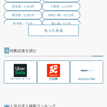
埼玉県 / 3,900件
千葉県 / 5,539件
東京都 / 8,981件
神奈川県 / 4,522件
新潟県 / 755件
富山県 / 577件
石川県 / 402件
福井県 / 415件
山梨県 / 235件
長野県 / 776件
岐阜県 / 843件
静岡県 / 2,012件
特集記事を読む
愛知県 / 3,019件
三重県 / 1,000件
滋賀県 / 659件
京都府 / 1,409件
大阪府 / 3,337件
兵庫県 / 2,486件
ウーバーイーツ
出前館
Amazon Flex
奈良県 / 623件
和歌山県 / 322件
鳥取県 / 186件
島根県 / 199件
岡山県 / 754件
広島県 / 1,490件
人気の求人検索ランキング