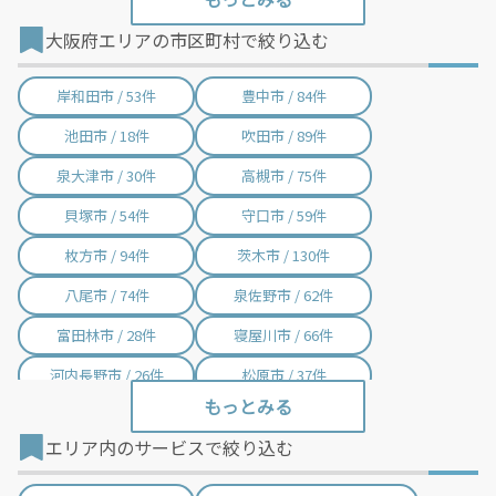
大阪市生野区 / 25件
大阪市旭区 / 43件
大阪府エリアの市区町村で絞り込む
大阪市城東区 / 41件
大阪市阿倍野区 / 45件
大阪市住吉区 / 61件
大阪市東住吉区 / 28件
岸和田市 / 53件
豊中市 / 84件
大阪市西成区 / 59件
大阪市淀川区 / 80件
池田市 / 18件
吹田市 / 89件
大阪市鶴見区 / 24件
大阪市住之江区 / 89件
泉大津市 / 30件
高槻市 / 75件
大阪市平野区 / 37件
大阪市北区 / 86件
貝塚市 / 54件
守口市 / 59件
大阪市中央区 / 115件
堺市堺区 / 87件
枚方市 / 94件
茨木市 / 130件
堺市中区 / 46件
堺市東区 / 12件
八尾市 / 74件
泉佐野市 / 62件
堺市西区 / 53件
堺市南区 / 17件
富田林市 / 28件
寝屋川市 / 66件
堺市北区 / 37件
堺市美原区 / 11件
河内長野市 / 26件
松原市 / 37件
大東市 / 20件
和泉市 / 29件
エリア内のサービスで絞り込む
箕面市 / 32件
柏原市 / 33件
羽曳野市 / 33件
門真市 / 50件