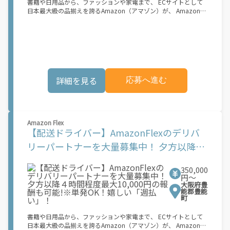
トナー希望者に対してプラットフォームへの事前登録の機会を提
書籍や日用品から、ファッションや家電まで、 ECサイトとして
供しています。実際に Uber Eats プラットフォームを通じた収益
日本最大級の品揃えを誇るAmazon（アマゾン）が、 Amazon
機会が始まるのは、お客様の地域でサービスが正式に開始された
Flex（アマゾンフレックス）のデリバリーパートナーを募集中！
後となります。市場でのサービス開始時期は地域によって異なる
Amazon Flex (アマゾンフレックス)とは、個?事業主の?々に配達
可能性があり、事前にご登録いただいた場合でも、必ずしも配達
業務を?っていただくプログラムです。働く?時を?由に選び、?分
リクエストへのアクセスが保証されるわけではありません。
のペースで報酬を得る、そんな新しい働き?をはじめることがで
\"\"\"\"\"
きます。 軽バン（軽貨物車）または軽乗用車を所有している方大
歓迎！ 車両をお持ちでない場合は、パートナー企業による車両レ
ンタル・リースサービスも利用できます！ 【Amazon Flexの魅
詳細を見る
応募へ進む
力】 ・少ない荷物量から試すこともでき、すぐ、簡単に始められ
る！ ・稼働する日や時間帯を自分で自由に決められるから、スキ
マ時間でしっかり稼げる！ ・自分の車両で配達できるから、気軽
に稼働できる！ ・自分のペースで無理なくできるから、シニアや
女性も活躍中！ ・髪型や服装も自由だから、自分らしく稼げる！
Amazon Flex
【Amazon Flexの始め方】 使用できる車両をお持ちの場合、必要
【配送ドライバー】AmazonFlexのデリバ
なものはたったの6つだけです。 1. スマートフォン 2. 運転免許証
3. 黒ナンバー 4. 最新の車検証 5. 銀行口座 6. 就労資格確認書類
リーパートナーを大量募集中！ 夕方以降４
（外国籍の方） ご応募いただいた後、登録手続きをご案内しま
時間程度最大10,000円の報酬も可能!※単発
す。 登録手続きは、アプリですべて完結できます。 なお、ご自身
の車両でご登録いただく場合、ご登録者様と車両の所有者様は同
350,000
OK！嬉しい「週払い」！
一である必要があります。 【配達業務の流れ】 登録手続きを完
円〜
大阪府豊
了すると、オファー（委託する配達業務）をアプリで確認するこ
能郡豊能
とができます。 あとは、3つのステップで稼働するだけです。 1.
町
オファーを受諾する 2. デリバリーステーションで荷物をピックア
ップし、配達先に届ける 3. 報酬を週払いで受け取る 「時間に縛
書籍や日用品から、ファッションや家電まで、 ECサイトとして
られたくないけれど、安定した収入がほしい...] 「スキマ時間はあ
日本最大級の品揃えを誇るAmazon（アマゾン）が、 Amazon
るけれど、その時間に稼げる方法がない...」 「新しい業務にチャ