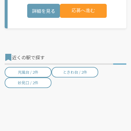
お料理を届けて、アプリで完了ボタンをタップ！ ★配達経験が無
する費用など）はすべて自己負担となります。
くても問題ありません！ ★自分の自転車・原付バイク(125cc以
詳細を見る
応募へ進む
下)・軽貨物車両でOK！ ★私服でOK！ ＼万がイチという時も安
心！事故の時は安心の傷害補償！／ 必要なのは【自転車】と【ス
マホ】のみ！ スキマ時間で、誰でもスグに稼げます♪ ★ポイン
ト１ サービスエリア内なら、どこでも\あなたがいる場所\"で稼
働できます！ ★ポイント２ 時間に縛られず、 \"\"スキマ時間
\"\"がいつでも 好きな時間＝稼ぐ時間に！ 家事や授業、サークル
活動など忙しいからこそ、空いた時間を有効活用！自分にあった
スタイルで稼働できます。 「休日に１時間だけ…！」 「予定がな
くなったから今日稼ぐか...！」 時間も場所も自分次第！ 【原付
（125cc以下）で配達希望の場合は…】 原付（レンタル車も可）
近くの駅で探す
and普通自動車免許をお持ちの人 【軽貨物またはバイク（125cc
超）もOKですが、その場合は...】 事業用ナンバー（軽自動車の場
合は黒ナンバー、バイクの場合は緑ナンバー）が必要になりま
光風台 / 2件
ときわ台 / 2件
す。 ※稼働できるのは、あなたの街で Uber Eats のサービスが開
始してからになります。サービス開始日は、アカウント作成後に
妙見口 / 2件
配信されるメールをご確認ください。 \"\"Uber Eats は一部の都
市でのサービス開始に向けた準備を進めており、現在、配達パー
トナー希望者に対してプラットフォームへの事前登録の機会を提
供しています。実際に Uber Eats プラットフォームを通じた収益
機会が始まるのは、お客様の地域でサービスが正式に開始された
後となります。市場でのサービス開始時期は地域によって異なる
可能性があり、事前にご登録いただいた場合でも、必ずしも配達
リクエストへのアクセスが保証されるわけではありません。
\"\"\"\"\"