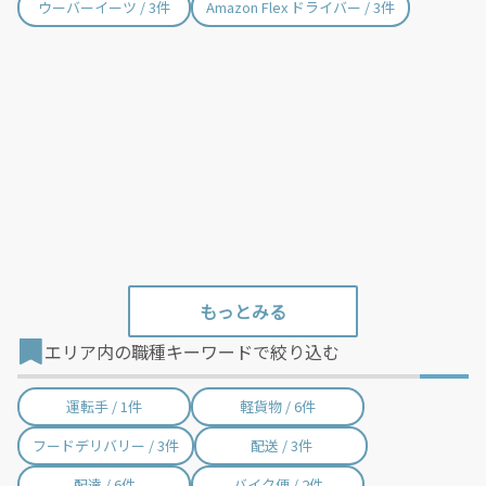
ウーバーイーツ / 3件
Amazon Flex ドライバー / 3件
摂津市 / 76件
高石市 / 26件
藤井寺市 / 13件
東大阪市 / 146件
泉南市 / 40件
四條畷市 / 15件
交野市 / 42件
大阪狭山市 / 10件
阪南市 / 19件
島本町 / 1件
豊能町 / 6件
能勢町 / 1件
忠岡町 / 2件
熊取町 / 3件
田尻町 / 1件
岬町 / 12件
エリア内の職種キーワードで絞り込む
太子町 / 1件
河南町 / 1件
千早赤阪村 / 1件
西宮市 / 1件
運転手 / 1件
軽貨物 / 6件
フードデリバリー / 3件
配送 / 3件
配達 / 6件
バイク便 / 2件