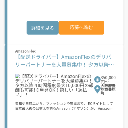
Amazon Flexで解決しませんか？ 少しでもご興味がある方は、お
でオフラインになるだけでOK！ 稼働方法 ①アプリでオンライン
気軽にご登録ください！ この募集はAmazonでの雇用ではなく、
になると、飲食店から配達リクエストが届く ↓ ②自転車・原付
個人事業主の方への業務委託です。稼働時に発生する費用（車両
バイクなどでお料理を受け取り、配達スタート！ ↓ ③注文者に
の調達費用、ガソリン代、高速料金、駐車料金その他の業務に要
お料理を届けて、アプリで完了ボタンをタップ！ ★配達経験が無
する費用など）はすべて自己負担となります。
くても問題ありません！ ★自分の自転車・原付バイク(125cc以
詳細を見る
応募へ進む
下)・軽貨物車両でOK！ ★私服でOK！ ＼万がイチという時も安
心！事故の時は安心の傷害補償！／ 必要なのは【自転車】と【ス
マホ】のみ！ スキマ時間で、誰でもスグに稼げます♪ ★ポイン
ト１ サービスエリア内なら、どこでも\あなたがいる場所\"で稼
働できます！ ★ポイント２ 時間に縛られず、 \"\"スキマ時間
Amazon Flex
\"\"がいつでも 好きな時間＝稼ぐ時間に！ 家事や授業、サークル
【配送ドライバー】AmazonFlexのデリバ
活動など忙しいからこそ、空いた時間を有効活用！自分にあった
スタイルで稼働できます。 「休日に１時間だけ…！」 「予定がな
リーパートナーを大量募集中！ 夕方以降４
くなったから今日稼ぐか...！」 時間も場所も自分次第！ 【原付
時間程度最大10,000円の報酬も可能!※単発
（125cc以下）で配達希望の場合は…】 原付（レンタル車も可）
and普通自動車免許をお持ちの人 【軽貨物またはバイク（125cc
350,000
OK！嬉しい「週払い」！
超）もOKですが、その場合は...】 事業用ナンバー（軽自動車の場
円〜
大阪府豊
合は黒ナンバー、バイクの場合は緑ナンバー）が必要になりま
能郡豊能
す。 ※稼働できるのは、あなたの街で Uber Eats のサービスが開
町
始してからになります。サービス開始日は、アカウント作成後に
配信されるメールをご確認ください。 \"\"Uber Eats は一部の都
書籍や日用品から、ファッションや家電まで、 ECサイトとして
市でのサービス開始に向けた準備を進めており、現在、配達パー
日本最大級の品揃えを誇るAmazon（アマゾン）が、 Amazon
トナー希望者に対してプラットフォームへの事前登録の機会を提
Flex（アマゾンフレックス）のデリバリーパートナーを募集中！
供しています。実際に Uber Eats プラットフォームを通じた収益
Amazon Flex (アマゾンフレックス)とは、個?事業主の?々に配達
機会が始まるのは、お客様の地域でサービスが正式に開始された
業務を?っていただくプログラムです。働く?時を?由に選び、?分
後となります。市場でのサービス開始時期は地域によって異なる
のペースで報酬を得る、そんな新しい働き?をはじめることがで