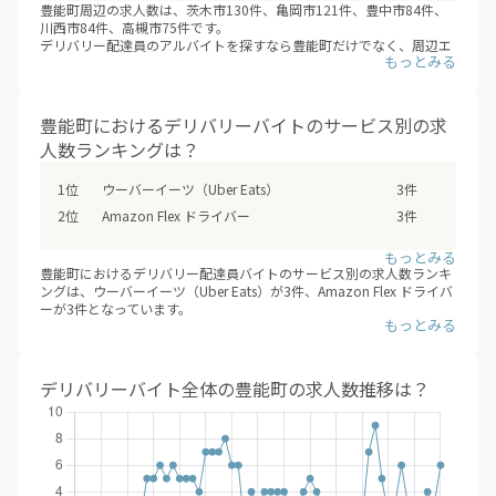
豊能町周辺の求人数は、茨木市130件、亀岡市121件、豊中市84件、
川西市84件、高槻市75件です。
デリバリー配達員のアルバイトを探すなら豊能町だけでなく、周辺エ
リアの茨木市・亀岡市・豊中市・川西市・高槻市などもあわせて検討
の上、応募や登録をしてみてはいかがでしょうか？（※デリバリーバ
イトNAVI調べ /2026年08月）
豊能町におけるデリバリーバイトのサービス別の求
人数ランキングは？
ウーバーイーツ（Uber Eats）
3件
Amazon Flex ドライバー
3件
豊能町におけるデリバリー配達員バイトのサービス別の求人数ランキ
ングは、ウーバーイーツ（Uber Eats）が3件、Amazon Flex ドライバ
ーが3件となっています。
デリバリー配達員バイトで最も効率的に、稼ぐためには、複数のフー
ドデリバリーサービスに登録することです。時期やエリアごとに、一
番稼げるサービスを選んで、登録することが大事です。
※デリバリーバイトNAVI調べ
デリバリーバイト全体の豊能町の求人数推移は？
2026年08月