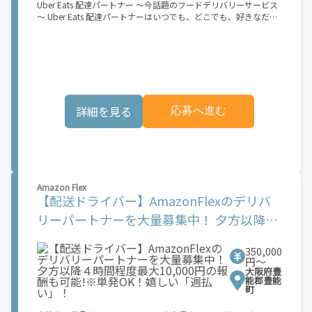
Uber Eats 配達パートナー ～今話題のフードデリバリーサービス
～ Uber Eats 配達パートナーはいつでも、どこでも、好きなだけ
稼働できます！ 「インセンティブはいくら貰える...？！」など 配
達もゲーム感覚で楽しめる最先端のスタイル。 稼働終了もアプリ
でオフラインになるだけでOK！ 稼働方法 ①アプリでオンライン
になると、飲食店から配達リクエストが届く ↓ ②自転車・原付
バイクなどでお料理を受け取り、配達スタート！ ↓ ③注文者に
お料理を届けて、アプリで完了ボタンをタップ！ ★配達経験が無
くても問題ありません！ ★自分の自転車・原付バイク(125cc以
詳細を見る
応募へ進む
下)・軽貨物車両でOK！ ★私服でOK！ ＼万がイチという時も安
心！事故の時は安心の傷害補償！／ 必要なのは【自転車】と【ス
マホ】のみ！ スキマ時間で、誰でもスグに稼げます♪ ★ポイン
ト１ サービスエリア内なら、どこでも\あなたがいる場所\"で稼
働できます！ ★ポイント２ 時間に縛られず、 \"\"スキマ時間
\"\"がいつでも 好きな時間＝稼ぐ時間に！ 家事や授業、サークル
活動など忙しいからこそ、空いた時間を有効活用！自分にあった
Amazon Flex
スタイルで稼働できます。 「休日に１時間だけ…！」 「予定がな
【配送ドライバー】AmazonFlexのデリバ
くなったから今日稼ぐか...！」 時間も場所も自分次第！ 【原付
リーパートナーを大量募集中！ 夕方以降４
（125cc以下）で配達希望の場合は…】 原付（レンタル車も可）
and普通自動車免許をお持ちの人 【軽貨物またはバイク（125cc
時間程度最大10,000円の報酬も可能!※単発
超）もOKですが、その場合は...】 事業用ナンバー（軽自動車の場
350,000
合は黒ナンバー、バイクの場合は緑ナンバー）が必要になりま
OK！嬉しい「週払い」！
円〜
す。 ※稼働できるのは、あなたの街で Uber Eats のサービスが開
大阪府豊
始してからになります。サービス開始日は、アカウント作成後に
能郡豊能
配信されるメールをご確認ください。 \"\"Uber Eats は一部の都
町
市でのサービス開始に向けた準備を進めており、現在、配達パー