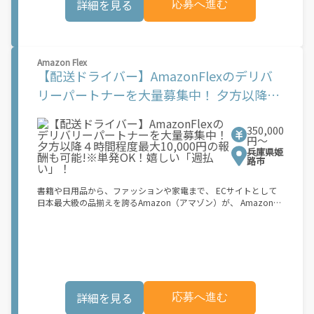
詳細を見る
応募へ進む
力】 ・少ない荷物量から試すこともでき、すぐ、簡単に始められ
る！ ・稼働する日や時間帯を自分で自由に決められるから、スキ
マ時間でしっかり稼げる！ ・自分の車両で配達できるから、気軽
に稼働できる！ ・自分のペースで無理なくできるから、シニアや
女性も活躍中！ ・髪型や服装も自由だから、自分らしく稼げる！
Amazon Flex
【Amazon Flexの始め方】 使用できる車両をお持ちの場合、必要
【配送ドライバー】AmazonFlexのデリバ
なものはたったの6つだけです。 1. スマートフォン 2. 運転免許証
3. 黒ナンバー 4. 最新の車検証 5. 銀行口座 6. 就労資格確認書類
リーパートナーを大量募集中！ 夕方以降４
（外国籍の方） ご応募いただいた後、登録手続きをご案内しま
時間程度最大10,000円の報酬も可能!※単発
す。 登録手続きは、アプリですべて完結できます。 なお、ご自身
の車両でご登録いただく場合、ご登録者様と車両の所有者様は同
350,000
OK！嬉しい「週払い」！
一である必要があります。 【配達業務の流れ】 登録手続きを完
円〜
了すると、オファー（委託する配達業務）をアプリで確認するこ
兵庫県姫
とができます。 あとは、3つのステップで稼働するだけです。 1.
路市
オファーを受諾する 2. デリバリーステーションで荷物をピックア
ップし、配達先に届ける 3. 報酬を週払いで受け取る 「時間に縛
書籍や日用品から、ファッションや家電まで、 ECサイトとして
られたくないけれど、安定した収入がほしい...] 「スキマ時間はあ
日本最大級の品揃えを誇るAmazon（アマゾン）が、 Amazon
るけれど、その時間に稼げる方法がない...」 「新しい業務にチャ
Flex（アマゾンフレックス）のデリバリーパートナーを募集中！
レンジしたいけれど、人間関係などが心配...」 そんなお悩み、
Amazon Flex (アマゾンフレックス)とは、個?事業主の?々に配達
Amazon Flexで解決しませんか？ 少しでもご興味がある方は、お
業務を?っていただくプログラムです。働く?時を?由に選び、?分
気軽にご登録ください！ この募集はAmazonでの雇用ではなく、
のペースで報酬を得る、そんな新しい働き?をはじめることがで
個人事業主の方への業務委託です。稼働時に発生する費用（車両
きます。 軽バン（軽貨物車）または軽乗用車を所有している方大
の調達費用、ガソリン代、高速料金、駐車料金その他の業務に要
歓迎！ 車両をお持ちでない場合は、パートナー企業による車両レ
する費用など）はすべて自己負担となります。
ンタル・リースサービスも利用できます！ 【Amazon Flexの魅
詳細を見る
応募へ進む
力】 ・少ない荷物量から試すこともでき、すぐ、簡単に始められ
る！ ・稼働する日や時間帯を自分で自由に決められるから、スキ