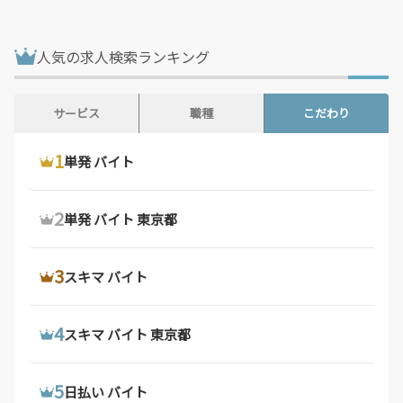
鳥取県 / 186件
島根県 / 198件
岡山県 / 754件
広島県 / 1,483件
人気の求人検索ランキング
山口県 / 358件
徳島県 / 194件
香川県 / 501件
愛媛県 / 436件
サービス
職種
こだわり
高知県 / 389件
福岡県 / 1,699件
1
1
1
ウーバーイーツ 配達員
ドライバー 求人
単発 バイト
佐賀県 / 194件
長崎県 / 394件
熊本県 / 562件
大分県 / 201件
2
2
2
ウーバーイーツ バイト
デリバリー バイト
単発 バイト 東京都
宮崎県 / 315件
鹿児島県 / 490件
沖縄県 / 286件
3
3
3
ウーバーイーツ バイト 東京都
軽 貨物 求人
スキマ バイト
4
4
4
ウーバーイーツ 配達員 大阪府
配達 バイト
スキマ バイト 東京都
5
5
5
ウーバーイーツ 求人
トラック 運転 手 求人
日払い バイト