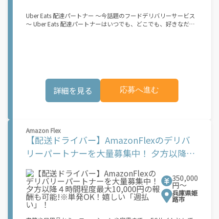
オファーを受諾する 2. デリバリーステーションで荷物をピックア
ップし、配達先に届ける 3. 報酬を週払いで受け取る 「時間に縛
Uber Eats 配達パートナー ～今話題のフードデリバリーサービス
られたくないけれど、安定した収入がほしい...] 「スキマ時間はあ
～ Uber Eats 配達パートナーはいつでも、どこでも、好きなだけ
るけれど、その時間に稼げる方法がない...」 「新しい業務にチャ
稼働できます！ 「インセンティブはいくら貰える...？！」など 配
レンジしたいけれど、人間関係などが心配...」 そんなお悩み、
達もゲーム感覚で楽しめる最先端のスタイル。 稼働終了もアプリ
Amazon Flexで解決しませんか？ 少しでもご興味がある方は、お
でオフラインになるだけでOK！ 稼働方法 ①アプリでオンライン
気軽にご登録ください！ この募集はAmazonでの雇用ではなく、
になると、飲食店から配達リクエストが届く ↓ ②自転車・原付
個人事業主の方への業務委託です。稼働時に発生する費用（車両
バイクなどでお料理を受け取り、配達スタート！ ↓ ③注文者に
の調達費用、ガソリン代、高速料金、駐車料金その他の業務に要
お料理を届けて、アプリで完了ボタンをタップ！ ★配達経験が無
する費用など）はすべて自己負担となります。
くても問題ありません！ ★自分の自転車・原付バイク(125cc以
詳細を見る
応募へ進む
下)・軽貨物車両でOK！ ★私服でOK！ ＼万がイチという時も安
心！事故の時は安心の傷害補償！／ 必要なのは【自転車】と【ス
マホ】のみ！ スキマ時間で、誰でもスグに稼げます♪ ★ポイン
ト１ サービスエリア内なら、どこでも\あなたがいる場所\"で稼
働できます！ ★ポイント２ 時間に縛られず、 \"\"スキマ時間
Amazon Flex
\"\"がいつでも 好きな時間＝稼ぐ時間に！ 家事や授業、サークル
【配送ドライバー】AmazonFlexのデリバ
活動など忙しいからこそ、空いた時間を有効活用！自分にあった
スタイルで稼働できます。 「休日に１時間だけ…！」 「予定がな
リーパートナーを大量募集中！ 夕方以降４
くなったから今日稼ぐか...！」 時間も場所も自分次第！ 【原付
時間程度最大10,000円の報酬も可能!※単発
（125cc以下）で配達希望の場合は…】 原付（レンタル車も可）
and普通自動車免許をお持ちの人 【軽貨物またはバイク（125cc
350,000
OK！嬉しい「週払い」！
超）もOKですが、その場合は...】 事業用ナンバー（軽自動車の場
円〜
合は黒ナンバー、バイクの場合は緑ナンバー）が必要になりま
兵庫県姫
す。 ※稼働できるのは、あなたの街で Uber Eats のサービスが開
路市
始してからになります。サービス開始日は、アカウント作成後に
配信されるメールをご確認ください。 \"\"Uber Eats は一部の都