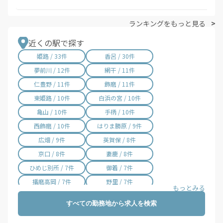
ランキングをもっと見る
近くの駅で探す
姫路 / 33件
香呂 / 30件
夢前川 / 12件
網干 / 11件
仁豊野 / 11件
飾磨 / 11件
東姫路 / 10件
白浜の宮 / 10件
亀山 / 10件
手柄 / 10件
西飾磨 / 10件
はりま勝原 / 9件
広畑 / 9件
英賀保 / 8件
京口 / 8件
妻鹿 / 8件
ひめじ別所 / 7件
御着 / 7件
播磨高岡 / 7件
野里 / 7件
山陽天満 / 7件
余部 / 6件
すべての勤務地から求人を検索
砥堀 / 6件
八家 / 6件