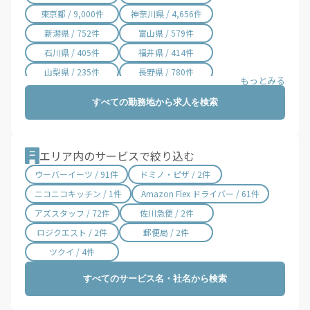
東京都 / 9,000件
神奈川県 / 4,656件
新潟県 / 752件
富山県 / 579件
石川県 / 405件
福井県 / 414件
山梨県 / 235件
長野県 / 780件
岐阜県 / 844件
静岡県 / 2,002件
すべての勤務地から求人を検索
愛知県 / 3,016件
三重県 / 998件
滋賀県 / 657件
京都府 / 1,404件
大阪府 / 3,331件
兵庫県 / 2,487件
エリア内のサービスで絞り込む
奈良県 / 622件
和歌山県 / 321件
ウーバーイーツ / 91件
ドミノ・ピザ / 2件
鳥取県 / 186件
島根県 / 198件
ニコニコキッチン / 1件
Amazon Flex ドライバー / 61件
岡山県 / 754件
広島県 / 1,483件
アズスタッフ / 72件
佐川急便 / 2件
山口県 / 358件
徳島県 / 194件
ロジクエスト / 2件
郵便局 / 2件
香川県 / 501件
愛媛県 / 436件
ツクイ / 4件
高知県 / 389件
福岡県 / 1,699件
すべてのサービス名・社名から検索
佐賀県 / 194件
長崎県 / 394件
熊本県 / 562件
大分県 / 201件