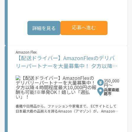
タイル。 稼働終了もアプリでオフラインになるだけでOK！ 稼働
気軽にご登録ください！ この募集はAmazonでの雇用ではなく、
方法 ①アプリでオンラインになると、飲食店から配達リクエスト
個人事業主の方への業務委託です。稼働時に発生する費用（車両
が届く ↓ ②自転車・原付バイクなどでお料理を受け取り、配達
の調達費用、ガソリン代、高速料金、駐車料金その他の業務に要
スタート！ ↓ ③注文者にお料理を届けて、アプリで完了ボタン
する費用など）はすべて自己負担となります。
をタップ！ ★配達経験が無くても問題ありません！ ★自分の自
詳細を見る
応募へ進む
転車・原付バイク(125cc以下)・軽貨物車両でOK！ ★私服でOK！
＼万がイチという時も安心！事故の時は安心の傷害補償！／ 必要
なのは【自転車】と【スマホ】のみ！ スキマ時間で、誰でもスグ
に稼げます♪ ★ポイント１ サービスエリア内なら、どこでも\あ
なたがいる場所\"で稼働できます！ ★ポイント２ 時間に縛られ
Amazon Flex
ず、 \"\"スキマ時間\"\"がいつでも 好きな時間＝稼ぐ時間に！ 家
【配送ドライバー】AmazonFlexのデリバ
事や授業、サークル活動など忙しいからこそ、空いた時間を有効
活用！自分にあったスタイルで稼働できます。 「休日に１時間だ
リーパートナーを大量募集中！ 夕方以降４
け…！」 「予定がなくなったから今日稼ぐか...！」 時間も場所も
時間程度最大10,000円の報酬も可能!※単発
自分次第！ 【原付（125cc以下）で配達希望の場合は…】 原付
（レンタル車も可）and普通自動車免許をお持ちの人 【軽貨物ま
350,000
OK！嬉しい「週払い」！
たはバイク（125cc超）もOKですが、その場合は...】 事業用ナン
円〜
バー（軽自動車の場合は黒ナンバー、バイクの場合は緑ナンバ
兵庫県姫
ー）が必要になります。 ※稼働できるのは、あなたの街で Uber
路市
Eats のサービスが開始してからになります。サービス開始日は、
アカウント作成後に配信されるメールをご確認ください。 お支払
書籍や日用品から、ファッションや家電まで、 ECサイトとして
い条件および手数料が適用されます カスタマーサポート： Uber
日本最大級の品揃えを誇るAmazon（アマゾン）が、 Amazon
Driver アプリ内のヘルプよりお問い合わせください。\"\"\"
Flex（アマゾンフレックス）のデリバリーパートナーを募集中！
Amazon Flex (アマゾンフレックス)とは、個?事業主の?々に配達
業務を?っていただくプログラムです。働く?時を?由に選び、?分
のペースで報酬を得る、そんな新しい働き?をはじめることがで