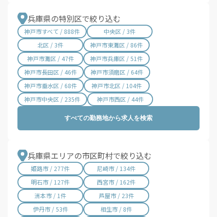
山陽網干 / 6件
太市 / 5件
大塩 / 5件
的形 / 5件
兵庫県の特別区で絞り込む
平松 / 5件
溝口 / 4件
神戸市すべて / 888件
中央区 / 3件
北区 / 3件
神戸市東灘区 / 86件
神戸市灘区 / 47件
神戸市兵庫区 / 51件
神戸市長田区 / 46件
神戸市須磨区 / 64件
神戸市垂水区 / 68件
神戸市北区 / 104件
神戸市中央区 / 235件
神戸市西区 / 44件
すべての勤務地から求人を検索
兵庫県エリアの市区町村で絞り込む
姫路市 / 277件
尼崎市 / 134件
明石市 / 127件
西宮市 / 162件
洲本市 / 1件
芦屋市 / 23件
伊丹市 / 53件
相生市 / 8件