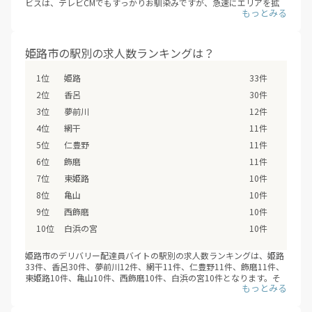
ビスは、テレビCMでもすっかりお馴染みですが、急速にエリアを拡
大しています。これまでサービスが提供されていないエリアも、次々
にデリバリー配達員バイトの求人が増えていくことが見こまれていま
す。
姫路市のエリアに、新しいデリバリー配達員バイトが追加されていな
姫路市の駅別の求人数ランキングは？
いか、ぜひチェックしてみてください。
※デリバリーバイトNAVI調べ
姫路
33件
※2026年08月最新
香呂
30件
夢前川
12件
網干
11件
仁豊野
11件
飾磨
11件
東姫路
10件
亀山
10件
西飾磨
10件
白浜の宮
10件
姫路市のデリバリー配達員バイトの駅別の求人数ランキングは、姫路
33件、香呂30件、夢前川12件、網干11件、仁豊野11件、飾磨11件、
東姫路10件、亀山10件、西飾磨10件、白浜の宮10件となります。そ
のほかデリバリー 配達員バイトの求人 - 姫路市のデリバリー配達員バ
イトの求人は、姫路市の全30駅で募集しています。（※デリバリーバ
イトNAVI調べ /2026年08月）