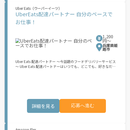
働できます！ ★ポイント２ 時間に縛られず、 \"\"スキマ時間
Uber Eats（ウーバーイーツ）
\"\"がいつでも 好きな時間＝稼ぐ時間に！ 家事や授業、サークル
UberEats配達パートナー 自分のペースで
活動など忙しいからこそ、空いた時間を有効活用！自分にあった
スタイルで稼働できます。 「休日に１時間だけ…！」 「予定がな
お仕事！
くなったから今日稼ぐか...！」 時間も場所も自分次第！ 【原付
（125cc以下）で配達希望の場合は…】 原付（レンタル車も可）
and普通自動車免許をお持ちの人 【軽貨物またはバイク（125cc
1,200
超）もOKですが、その場合は...】 事業用ナンバー（軽自動車の場
円〜
合は黒ナンバー、バイクの場合は緑ナンバー）が必要になりま
兵庫県姫
す。 ※稼働できるのは、あなたの街で Uber Eats のサービスが開
路市
始してからになります。サービス開始日は、アカウント作成後に
配信されるメールをご確認ください。 \"\"Uber Eats は一部の都
Uber Eats 配達パートナー ～今話題のフードデリバリーサービス
市でのサービス開始に向けた準備を進めており、現在、配達パー
～ Uber Eats 配達パートナーはいつでも、どこでも、好きなだけ
トナー希望者に対してプラットフォームへの事前登録の機会を提
稼働できます！ 「インセンティブはいくら貰える...？！」など 配
供しています。実際に Uber Eats プラットフォームを通じた収益
達もゲーム感覚で楽しめる最先端のスタイル。 稼働終了もアプリ
機会が始まるのは、お客様の地域でサービスが正式に開始された
でオフラインになるだけでOK！ 稼働方法 ①アプリでオンライン
後となります。市場でのサービス開始時期は地域によって異なる
になると、飲食店から配達リクエストが届く ↓ ②自転車・原付
可能性があり、事前にご登録いただいた場合でも、必ずしも配達
バイクなどでお料理を受け取り、配達スタート！ ↓ ③注文者に
リクエストへのアクセスが保証されるわけではありません。
お料理を届けて、アプリで完了ボタンをタップ！ ★配達経験が無
\"\"\"\"\"
くても問題ありません！ ★自分の自転車・原付バイク(125cc以
詳細を見る
応募へ進む
下)・軽貨物車両でOK！ ★私服でOK！ ＼万がイチという時も安
心！事故の時は安心の傷害補償！／ 必要なのは【自転車】と【ス
マホ】のみ！ スキマ時間で、誰でもスグに稼げます♪ ★ポイン
ト１ サービスエリア内なら、どこでも\あなたがいる場所\"で稼
働できます！ ★ポイント２ 時間に縛られず、 \"\"スキマ時間
Amazon Flex