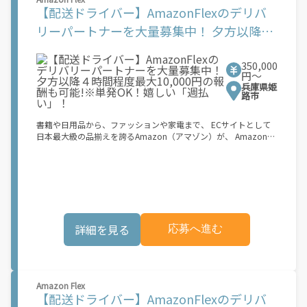
\"\"がいつでも 好きな時間＝稼ぐ時間に！ 家事や授業、サークル
【配送ドライバー】AmazonFlexのデリバ
活動など忙しいからこそ、空いた時間を有効活用！自分にあった
スタイルで稼働できます。 「休日に１時間だけ…！」 「予定がな
リーパートナーを大量募集中！ 夕方以降４
くなったから今日稼ぐか...！」 時間も場所も自分次第！ 【原付
時間程度最大10,000円の報酬も可能!※単発
（125cc以下）で配達希望の場合は…】 原付（レンタル車も可）
and普通自動車免許をお持ちの人 【軽貨物またはバイク（125cc
350,000
OK！嬉しい「週払い」！
超）もOKですが、その場合は...】 事業用ナンバー（軽自動車の場
円〜
合は黒ナンバー、バイクの場合は緑ナンバー）が必要になりま
兵庫県姫
す。 ※稼働できるのは、あなたの街で Uber Eats のサービスが開
路市
始してからになります。サービス開始日は、アカウント作成後に
配信されるメールをご確認ください。 \"\"Uber Eats は一部の都
書籍や日用品から、ファッションや家電まで、 ECサイトとして
市でのサービス開始に向けた準備を進めており、現在、配達パー
日本最大級の品揃えを誇るAmazon（アマゾン）が、 Amazon
トナー希望者に対してプラットフォームへの事前登録の機会を提
Flex（アマゾンフレックス）のデリバリーパートナーを募集中！
供しています。実際に Uber Eats プラットフォームを通じた収益
Amazon Flex (アマゾンフレックス)とは、個?事業主の?々に配達
機会が始まるのは、お客様の地域でサービスが正式に開始された
業務を?っていただくプログラムです。働く?時を?由に選び、?分
後となります。市場でのサービス開始時期は地域によって異なる
のペースで報酬を得る、そんな新しい働き?をはじめることがで
可能性があり、事前にご登録いただいた場合でも、必ずしも配達
きます。 軽バン（軽貨物車）または軽乗用車を所有している方大
リクエストへのアクセスが保証されるわけではありません。
歓迎！ 車両をお持ちでない場合は、パートナー企業による車両レ
\"\"\"\"\"
ンタル・リースサービスも利用できます！ 【Amazon Flexの魅
詳細を見る
応募へ進む
力】 ・少ない荷物量から試すこともでき、すぐ、簡単に始められ
る！ ・稼働する日や時間帯を自分で自由に決められるから、スキ
マ時間でしっかり稼げる！ ・自分の車両で配達できるから、気軽
に稼働できる！ ・自分のペースで無理なくできるから、シニアや
女性も活躍中！ ・髪型や服装も自由だから、自分らしく稼げる！
Amazon Flex
【Amazon Flexの始め方】 使用できる車両をお持ちの場合、必要
【配送ドライバー】AmazonFlexのデリバ
なものはたったの6つだけです。 1. スマートフォン 2. 運転免許証