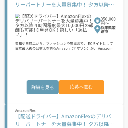
3. 黒ナンバー 4. 最新の車検証 5. 銀行口座 6. 就労資格確認書類
リーパートナーを大量募集中！ 夕方以降４
（外国籍の方） ご応募いただいた後、登録手続きをご案内しま
時間程度最大10,000円の報酬も可能!※単発
す。 登録手続きは、アプリですべて完結できます。 なお、ご自身
の車両でご登録いただく場合、ご登録者様と車両の所有者様は同
350,000
OK！嬉しい「週払い」！
一である必要があります。 【配達業務の流れ】 登録手続きを完
円〜
了すると、オファー（委託する配達業務）をアプリで確認するこ
兵庫県姫
とができます。 あとは、3つのステップで稼働するだけです。 1.
路市
オファーを受諾する 2. デリバリーステーションで荷物をピックア
ップし、配達先に届ける 3. 報酬を週払いで受け取る 「時間に縛
書籍や日用品から、ファッションや家電まで、 ECサイトとして
られたくないけれど、安定した収入がほしい...] 「スキマ時間はあ
日本最大級の品揃えを誇るAmazon（アマゾン）が、 Amazon
るけれど、その時間に稼げる方法がない...」 「新しい業務にチャ
Flex（アマゾンフレックス）のデリバリーパートナーを募集中！
レンジしたいけれど、人間関係などが心配...」 そんなお悩み、
Amazon Flex (アマゾンフレックス)とは、個?事業主の?々に配達
Amazon Flexで解決しませんか？ 少しでもご興味がある方は、お
業務を?っていただくプログラムです。働く?時を?由に選び、?分
気軽にご登録ください！ この募集はAmazonでの雇用ではなく、
のペースで報酬を得る、そんな新しい働き?をはじめることがで
個人事業主の方への業務委託です。稼働時に発生する費用（車両
きます。 軽バン（軽貨物車）または軽乗用車を所有している方大
の調達費用、ガソリン代、高速料金、駐車料金その他の業務に要
歓迎！ 車両をお持ちでない場合は、パートナー企業による車両レ
する費用など）はすべて自己負担となります。
ンタル・リースサービスも利用できます！ 【Amazon Flexの魅
詳細を見る
応募へ進む
力】 ・少ない荷物量から試すこともでき、すぐ、簡単に始められ
る！ ・稼働する日や時間帯を自分で自由に決められるから、スキ
マ時間でしっかり稼げる！ ・自分の車両で配達できるから、気軽
に稼働できる！ ・自分のペースで無理なくできるから、シニアや
女性も活躍中！ ・髪型や服装も自由だから、自分らしく稼げる！
Amazon Flex
【Amazon Flexの始め方】 使用できる車両をお持ちの場合、必要
【配送ドライバー】AmazonFlexのデリバ
なものはたったの6つだけです。 1. スマートフォン 2. 運転免許証
3. 黒ナンバー 4. 最新の車検証 5. 銀行口座 6. 就労資格確認書類
リーパートナーを大量募集中！ 夕方以降４
（外国籍の方） ご応募いただいた後、登録手続きをご案内しま