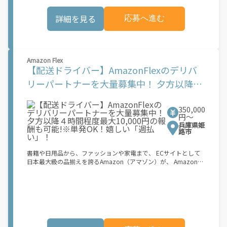
お料理を届けて、アプリで完了ボタンをタップ！ ★配達経験が無
くても問題ありません！ ★自分の自転車・原付バイク(125cc以
詳細を見る
応募へ進む
下)・軽貨物車両でOK！ ★私服でOK！ ＼万がイチという時も安
心！事故の時は安心の傷害補償！／ 必要なのは【自転車】と【ス
マホ】のみ！ スキマ時間で、誰でもスグに稼げます♪ ★ポイン
ト１ サービスエリア内なら、どこでも\あなたがいる場所\"で稼
働できます！ ★ポイント２ 時間に縛られず、 \"\"スキマ時間
Amazon Flex
\"\"がいつでも 好きな時間＝稼ぐ時間に！ 家事や授業、サークル
【配送ドライバー】AmazonFlexのデリバ
活動など忙しいからこそ、空いた時間を有効活用！自分にあった
スタイルで稼働できます。 「休日に１時間だけ…！」 「予定がな
リーパートナーを大量募集中！ 夕方以降４
くなったから今日稼ぐか...！」 時間も場所も自分次第！ 【原付
時間程度最大10,000円の報酬も可能!※単発
（125cc以下）で配達希望の場合は…】 原付（レンタル車も可）
and普通自動車免許をお持ちの人 【軽貨物またはバイク（125cc
350,000
OK！嬉しい「週払い」！
超）もOKですが、その場合は...】 事業用ナンバー（軽自動車の場
円〜
合は黒ナンバー、バイクの場合は緑ナンバー）が必要になりま
兵庫県姫
す。 ※稼働できるのは、あなたの街で Uber Eats のサービスが開
路市
始してからになります。サービス開始日は、アカウント作成後に
配信されるメールをご確認ください。 \"\"Uber Eats は一部の都
書籍や日用品から、ファッションや家電まで、 ECサイトとして
市でのサービス開始に向けた準備を進めており、現在、配達パー
日本最大級の品揃えを誇るAmazon（アマゾン）が、 Amazon
トナー希望者に対してプラットフォームへの事前登録の機会を提
Flex（アマゾンフレックス）のデリバリーパートナーを募集中！
供しています。実際に Uber Eats プラットフォームを通じた収益
Amazon Flex (アマゾンフレックス)とは、個?事業主の?々に配達
機会が始まるのは、お客様の地域でサービスが正式に開始された
業務を?っていただくプログラムです。働く?時を?由に選び、?分
後となります。市場でのサービス開始時期は地域によって異なる
のペースで報酬を得る、そんな新しい働き?をはじめることがで
可能性があり、事前にご登録いただいた場合でも、必ずしも配達
きます。 軽バン（軽貨物車）または軽乗用車を所有している方大
リクエストへのアクセスが保証されるわけではありません。
歓迎！ 車両をお持ちでない場合は、パートナー企業による車両レ
\"\"\"\"\"
ンタル・リースサービスも利用できます！ 【Amazon Flexの魅