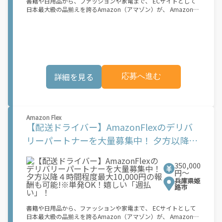
書籍や日用品から、ファッションや家電まで、 ECサイトとして
市でのサービス開始に向けた準備を進めており、現在、配達パー
日本最大級の品揃えを誇るAmazon（アマゾン）が、 Amazon
トナー希望者に対してプラットフォームへの事前登録の機会を提
Flex（アマゾンフレックス）のデリバリーパートナーを募集中！
供しています。実際に Uber Eats プラットフォームを通じた収益
Amazon Flex (アマゾンフレックス)とは、個?事業主の?々に配達
機会が始まるのは、お客様の地域でサービスが正式に開始された
業務を?っていただくプログラムです。働く?時を?由に選び、?分
後となります。市場でのサービス開始時期は地域によって異なる
のペースで報酬を得る、そんな新しい働き?をはじめることがで
可能性があり、事前にご登録いただいた場合でも、必ずしも配達
きます。 軽バン（軽貨物車）または軽乗用車を所有している方大
リクエストへのアクセスが保証されるわけではありません。
歓迎！ 車両をお持ちでない場合は、パートナー企業による車両レ
\"\"\"\"\"
ンタル・リースサービスも利用できます！ 【Amazon Flexの魅
詳細を見る
応募へ進む
力】 ・少ない荷物量から試すこともでき、すぐ、簡単に始められ
る！ ・稼働する日や時間帯を自分で自由に決められるから、スキ
マ時間でしっかり稼げる！ ・自分の車両で配達できるから、気軽
に稼働できる！ ・自分のペースで無理なくできるから、シニアや
女性も活躍中！ ・髪型や服装も自由だから、自分らしく稼げる！
Amazon Flex
【Amazon Flexの始め方】 使用できる車両をお持ちの場合、必要
【配送ドライバー】AmazonFlexのデリバ
なものはたったの6つだけです。 1. スマートフォン 2. 運転免許証
3. 黒ナンバー 4. 最新の車検証 5. 銀行口座 6. 就労資格確認書類
リーパートナーを大量募集中！ 夕方以降４
（外国籍の方） ご応募いただいた後、登録手続きをご案内しま
時間程度最大10,000円の報酬も可能!※単発
す。 登録手続きは、アプリですべて完結できます。 なお、ご自身
の車両でご登録いただく場合、ご登録者様と車両の所有者様は同
350,000
OK！嬉しい「週払い」！
一である必要があります。 【配達業務の流れ】 登録手続きを完
円〜
了すると、オファー（委託する配達業務）をアプリで確認するこ
兵庫県姫
とができます。 あとは、3つのステップで稼働するだけです。 1.
路市
オファーを受諾する 2. デリバリーステーションで荷物をピックア
ップし、配達先に届ける 3. 報酬を週払いで受け取る 「時間に縛
書籍や日用品から、ファッションや家電まで、 ECサイトとして
られたくないけれど、安定した収入がほしい...] 「スキマ時間はあ
日本最大級の品揃えを誇るAmazon（アマゾン）が、 Amazon
るけれど、その時間に稼げる方法がない...」 「新しい業務にチャ