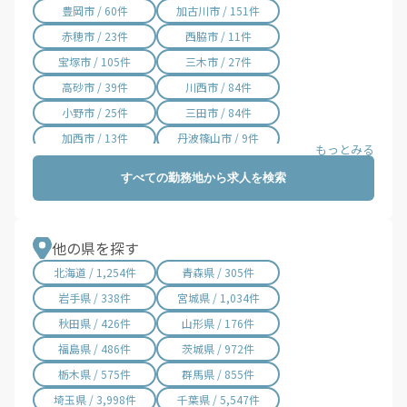
豊岡市 / 60件
加古川市 / 151件
赤穂市 / 23件
西脇市 / 11件
宝塚市 / 105件
三木市 / 27件
高砂市 / 39件
川西市 / 84件
小野市 / 25件
三田市 / 84件
加西市 / 13件
丹波篠山市 / 9件
養父市 / 6件
丹波市 / 18件
すべての勤務地から求人を検索
南あわじ市 / 1件
朝来市 / 16件
淡路市 / 1件
宍粟市 / 2件
加東市 / 23件
たつの市 / 28件
他の県を探す
猪名川町 / 3件
多可町 / 1件
北海道 / 1,254件
青森県 / 305件
稲美町 / 4件
播磨町 / 30件
岩手県 / 338件
宮城県 / 1,034件
市川町 / 2件
福崎町 / 16件
秋田県 / 426件
山形県 / 176件
神河町 / 3件
太子町 / 1件
福島県 / 486件
茨城県 / 972件
上郡町 / 6件
佐用町 / 9件
栃木県 / 575件
群馬県 / 855件
香美町 / 6件
新温泉町 / 4件
埼玉県 / 3,998件
千葉県 / 5,547件