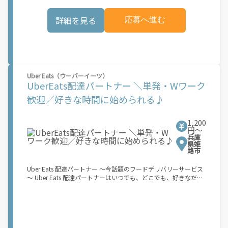
可能性があり、事前にご登録いただいた場合でも、必ずしも配達
スタート！ ↓ ③注文者にお料理を届けて、アプリで完了ボタン
リクエストへのアクセスが保証されるわけではありません。
をタップ！ ★配達経験が無くても問題ありません！ ★自分の自
詳細を見る
応募へ進む
\"\"\"\"\"
転車・原付バイク(125cc以下)・軽貨物車両でOK！ ★私服でOK！
＼万がイチという時も安心！事故の時は安心の傷害補償！／ 必要
なのは【自転車】と【スマホ】のみ！ スキマ時間で、誰でもスグ
に稼げます♪ ★ポイント１ サービスエリア内なら、どこでも\"あ
なたがいる場所\"で稼働できます！ ★ポイント２ 時間に縛られ
ず、 \"スキマ時間\"がいつでも 好きな時間＝稼ぐ時間に！ 家事や
授業、サークル活動など忙しいからこそ、空いた時間を有効活
Uber Eats（ウーバーイーツ）
用！自分にあったスタイルで稼働できます。 「休日に１時間だ
UberEats配達パートナー ＼単発・Wワーク
け…！」 「予定がなくなったから今日稼ぐか...！」 時間も場所も
歓迎／好きな時間に始められる♪
自分次第！ 【原付（125cc以下）で配達希望の場合は…】 原付
（レンタル車も可）and普通自動車免許をお持ちの人 【軽貨物ま
たはバイク（125cc超）もOKですが、その場合は...】 事業用ナン
1,200
バー（軽自動車の場合は黒ナンバー、バイクの場合は緑ナンバ
円〜
ー）が必要になります。 ※稼働できるのは、あなたの街で Uber
兵庫
Eats のサービスが開始してからになります。サービス開始日は、
県姫
アカウント作成後に配信されるメールをご確認ください。 お支払
路市
い条件および手数料が適用されます カスタマーサポート： Uber
Driver アプリ内のヘルプよりお問い合わせください。
Uber Eats 配達パートナー ～今話題のフードデリバリーサービス
～ Uber Eats 配達パートナーはいつでも、どこでも、好きなだけ
稼働できます！ 「インセンティブはいくら貰える...？！」など 配
達もゲーム感覚で楽しめる最先端のスタイル。 稼働終了もアプリ
でオフラインになるだけでOK！ 稼働方法 ①アプリでオンライン
になると、飲食店から配達リクエストが届く ↓ ②自転車・原付
バイクなどでお料理を受け取り、配達スタート！ ↓ ③注文者に