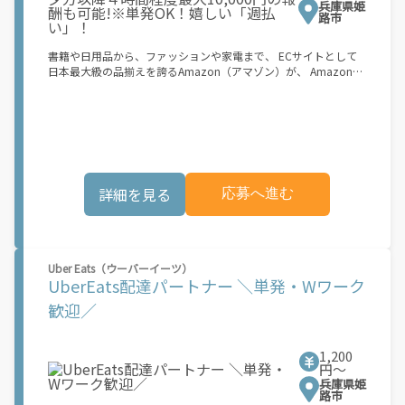
了すると、オファー（委託する配達業務）をアプリで確認するこ
兵庫県姫
とができます。 あとは、3つのステップで稼働するだけです。 1.
路市
オファーを受諾する 2. デリバリーステーションで荷物をピックア
ップし、配達先に届ける 3. 報酬を週払いで受け取る 「時間に縛
書籍や日用品から、ファッションや家電まで、 ECサイトとして
られたくないけれど、安定した収入がほしい...] 「スキマ時間はあ
日本最大級の品揃えを誇るAmazon（アマゾン）が、 Amazon
るけれど、その時間に稼げる方法がない...」 「新しい業務にチャ
Flex（アマゾンフレックス）のデリバリーパートナーを募集中！
レンジしたいけれど、人間関係などが心配...」 そんなお悩み、
Amazon Flex (アマゾンフレックス)とは、個?事業主の?々に配達
Amazon Flexで解決しませんか？ 少しでもご興味がある方は、お
業務を?っていただくプログラムです。働く?時を?由に選び、?分
気軽にご登録ください！ この募集はAmazonでの雇用ではなく、
のペースで報酬を得る、そんな新しい働き?をはじめることがで
個人事業主の方への業務委託です。稼働時に発生する費用（車両
きます。 軽バン（軽貨物車）または軽乗用車を所有している方大
の調達費用、ガソリン代、高速料金、駐車料金その他の業務に要
歓迎！ 車両をお持ちでない場合は、パートナー企業による車両レ
する費用など）はすべて自己負担となります。
ンタル・リースサービスも利用できます！ 【Amazon Flexの魅
詳細を見る
応募へ進む
力】 ・少ない荷物量から試すこともでき、すぐ、簡単に始められ
る！ ・稼働する日や時間帯を自分で自由に決められるから、スキ
マ時間でしっかり稼げる！ ・自分の車両で配達できるから、気軽
に稼働できる！ ・自分のペースで無理なくできるから、シニアや
女性も活躍中！ ・髪型や服装も自由だから、自分らしく稼げる！
Uber Eats（ウーバーイーツ）
【Amazon Flexの始め方】 使用できる車両をお持ちの場合、必要
UberEats配達パートナー ＼単発・Wワーク
なものはたったの6つだけです。 1. スマートフォン 2. 運転免許証
3. 黒ナンバー 4. 最新の車検証 5. 銀行口座 6. 就労資格確認書類
歓迎／
（外国籍の方） ご応募いただいた後、登録手続きをご案内しま
す。 登録手続きは、アプリですべて完結できます。 なお、ご自身
の車両でご登録いただく場合、ご登録者様と車両の所有者様は同
1,200
一である必要があります。 【配達業務の流れ】 登録手続きを完
円〜
了すると、オファー（委託する配達業務）をアプリで確認するこ
兵庫県姫
とができます。 あとは、3つのステップで稼働するだけです。 1.
路市