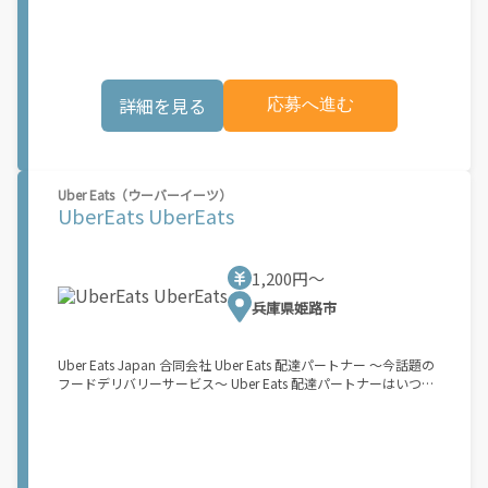
でオフラインになるだけでOK！ 稼働方法 ①アプリでオンライン
になると、飲食店から配達リクエストが届く ↓ ②自転車・原付
バイクなどでお料理を受け取り、配達スタート！ ↓ ③注文者に
お料理を届けて、アプリで完了ボタンをタップ！ ★配達経験が無
くても問題ありません！ ★自分の自転車・原付バイク(125cc以
詳細を見る
応募へ進む
下)・軽貨物車両でOK！ ★私服でOK！ ＼万がイチという時も安
心！事故の時は安心の傷害補償！／ 必要なのは【自転車】と【ス
マホ】のみ！ スキマ時間で、誰でもスグに稼げます♪ ★ポイン
ト１ サービスエリア内なら、どこでも\あなたがいる場所\"で稼
働できます！ ★ポイント２ 時間に縛られず、 \"\"スキマ時間
Uber Eats（ウーバーイーツ）
\"\"がいつでも 好きな時間＝稼ぐ時間に！ 家事や授業、サークル
UberEats UberEats
活動など忙しいからこそ、空いた時間を有効活用！自分にあった
スタイルで稼働できます。 「休日に１時間だけ…！」 「予定がな
くなったから今日稼ぐか...！」 時間も場所も自分次第！ 【原付
（125cc以下）で配達希望の場合は…】 原付（レンタル車も可）
1,200円〜
and普通自動車免許をお持ちの人 【軽貨物またはバイク（125cc
兵庫県姫路市
超）もOKですが、その場合は...】 事業用ナンバー（軽自動車の場
合は黒ナンバー、バイクの場合は緑ナンバー）が必要になりま
す。 ※稼働できるのは、あなたの街で Uber Eats のサービスが開
始してからになります。サービス開始日は、アカウント作成後に
Uber Eats Japan 合同会社 Uber Eats 配達パートナー ～今話題の
配信されるメールをご確認ください。 \"\"Uber Eats は一部の都
フードデリバリーサービス～ Uber Eats 配達パートナーはいつで
市でのサービス開始に向けた準備を進めており、現在、配達パー
も、どこでも、好きなだけ稼働できます！ 「インセンティブはい
トナー希望者に対してプラットフォームへの事前登録の機会を提
くら貰える...？！」など 配達もゲーム感覚で楽しめる最先端のス
供しています。実際に Uber Eats プラットフォームを通じた収益
タイル。 稼働終了もアプリでオフラインになるだけでOK！ 稼働
機会が始まるのは、お客様の地域でサービスが正式に開始された
方法 ①アプリでオンラインになると、飲食店から配達リクエスト
後となります。市場でのサービス開始時期は地域によって異なる
が届く ↓ ②自転車・原付バイクなどでお料理を受け取り、配達