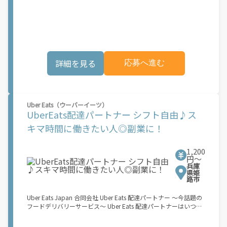
Flex（アマゾンフレックス）のデリバリーパートナーを募集中！
レンジしたいけれど、人間関係などが心配...」 そんなお悩み、
Amazon Flex (アマゾンフレックス)とは、個?事業主の?々に配達
Amazon Flexで解決しませんか？ 少しでもご興味がある方は、お
業務を?っていただくプログラムです。働く?時を?由に選び、?分
気軽にご登録ください！ この募集はAmazonでの雇用ではなく、
のペースで報酬を得る、そんな新しい働き?をはじめることがで
個人事業主の方への業務委託です。稼働時に発生する費用（車両
きます。 軽バン（軽貨物車）または軽乗用車を所有している方大
の調達費用、ガソリン代、高速料金、駐車料金その他の業務に要
歓迎！ 車両をお持ちでない場合は、パートナー企業による車両レ
する費用など）はすべて自己負担となります。
ンタル・リースサービスも利用できます！ 【Amazon Flexの魅
詳細を見る
応募へ進む
力】 ・少ない荷物量から試すこともでき、すぐ、簡単に始められ
る！ ・稼働する日や時間帯を自分で自由に決められるから、スキ
マ時間でしっかり稼げる！ ・自分の車両で配達できるから、気軽
に稼働できる！ ・自分のペースで無理なくできるから、シニアや
女性も活躍中！ ・髪型や服装も自由だから、自分らしく稼げる！
Uber Eats（ウーバーイーツ）
【Amazon Flexの始め方】 使用できる車両をお持ちの場合、必要
UberEats配達パートナー シフト自由♪ス
なものはたったの6つだけです。 1. スマートフォン 2. 運転免許証
3. 黒ナンバー 4. 最新の車検証 5. 銀行口座 6. 就労資格確認書類
キマ時間に働きたい人◎副業に！
（外国籍の方） ご応募いただいた後、登録手続きをご案内しま
す。 登録手続きは、アプリですべて完結できます。 なお、ご自身
の車両でご登録いただく場合、ご登録者様と車両の所有者様は同
1,200
一である必要があります。 【配達業務の流れ】 登録手続きを完
円〜
兵庫
了すると、オファー（委託する配達業務）をアプリで確認するこ
県姫
とができます。 あとは、3つのステップで稼働するだけです。 1.
路市
オファーを受諾する 2. デリバリーステーションで荷物をピックア
ップし、配達先に届ける 3. 報酬を週払いで受け取る 「時間に縛
Uber Eats Japan 合同会社 Uber Eats 配達パートナー ～今話題の
られたくないけれど、安定した収入がほしい...] 「スキマ時間はあ
フードデリバリーサービス～ Uber Eats 配達パートナーはいつで
るけれど、その時間に稼げる方法がない...」 「新しい業務にチャ
も、どこでも、好きなだけ稼働できます！ 「インセンティブはい
レンジしたいけれど、人間関係などが心配...」 そんなお悩み、
くら貰える...？！」など 配達もゲーム感覚で楽しめる最先端のス
Amazon Flexで解決しませんか？ 少しでもご興味がある方は、お