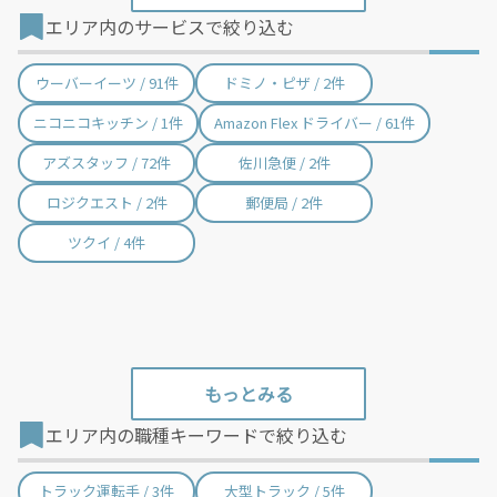
エリア内のサービスで絞り込む
加西市 / 13件
丹波篠山市 / 9件
養父市 / 6件
丹波市 / 18件
ウーバーイーツ / 91件
ドミノ・ピザ / 2件
南あわじ市 / 1件
朝来市 / 16件
ニコニコキッチン / 1件
Amazon Flex ドライバー / 61件
淡路市 / 1件
宍粟市 / 2件
アズスタッフ / 72件
佐川急便 / 2件
加東市 / 23件
たつの市 / 28件
ロジクエスト / 2件
郵便局 / 2件
猪名川町 / 3件
多可町 / 1件
ツクイ / 4件
稲美町 / 4件
播磨町 / 30件
市川町 / 2件
福崎町 / 16件
神河町 / 3件
太子町 / 1件
上郡町 / 6件
佐用町 / 9件
エリア内の職種キーワードで絞り込む
香美町 / 6件
新温泉町 / 4件
トラック運転手 / 3件
大型トラック / 5件