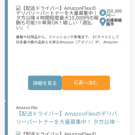
時間程度最大10,000円の報酬も可能!※単発
す。 登録手続きは、アプリですべて完結できます。 なお、ご自身
の車両でご登録いただく場合、ご登録者様と車両の所有者様は同
350,000
OK！嬉しい「週払い」！
一である必要があります。 【配達業務の流れ】 登録手続きを完
円〜
了すると、オファー（委託する配達業務）をアプリで確認するこ
兵庫県姫
とができます。 あとは、3つのステップで稼働するだけです。 1.
路市
オファーを受諾する 2. デリバリーステーションで荷物をピックア
ップし、配達先に届ける 3. 報酬を週払いで受け取る 「時間に縛
書籍や日用品から、ファッションや家電まで、 ECサイトとして
られたくないけれど、安定した収入がほしい...] 「スキマ時間はあ
日本最大級の品揃えを誇るAmazon（アマゾン）が、 Amazon
るけれど、その時間に稼げる方法がない...」 「新しい業務にチャ
Flex（アマゾンフレックス）のデリバリーパートナーを募集中！
レンジしたいけれど、人間関係などが心配...」 そんなお悩み、
Amazon Flex (アマゾンフレックス)とは、個?事業主の?々に配達
Amazon Flexで解決しませんか？ 少しでもご興味がある方は、お
業務を?っていただくプログラムです。働く?時を?由に選び、?分
気軽にご登録ください！ この募集はAmazonでの雇用ではなく、
のペースで報酬を得る、そんな新しい働き?をはじめることがで
個人事業主の方への業務委託です。稼働時に発生する費用（車両
きます。 軽バン（軽貨物車）または軽乗用車を所有している方大
の調達費用、ガソリン代、高速料金、駐車料金その他の業務に要
歓迎！ 車両をお持ちでない場合は、パートナー企業による車両レ
する費用など）はすべて自己負担となります。
ンタル・リースサービスも利用できます！ 【Amazon Flexの魅
詳細を見る
応募へ進む
力】 ・少ない荷物量から試すこともでき、すぐ、簡単に始められ
る！ ・稼働する日や時間帯を自分で自由に決められるから、スキ
マ時間でしっかり稼げる！ ・自分の車両で配達できるから、気軽
に稼働できる！ ・自分のペースで無理なくできるから、シニアや
女性も活躍中！ ・髪型や服装も自由だから、自分らしく稼げる！
Amazon Flex
【Amazon Flexの始め方】 使用できる車両をお持ちの場合、必要
【配送ドライバー】AmazonFlexのデリバ
なものはたったの6つだけです。 1. スマートフォン 2. 運転免許証
3. 黒ナンバー 4. 最新の車検証 5. 銀行口座 6. 就労資格確認書類
リーパートナーを大量募集中！ 夕方以降４
（外国籍の方） ご応募いただいた後、登録手続きをご案内しま
時間程度最大10,000円の報酬も可能!※単発
す。 登録手続きは、アプリですべて完結できます。 なお、ご自身
の車両でご登録いただく場合、ご登録者様と車両の所有者様は同