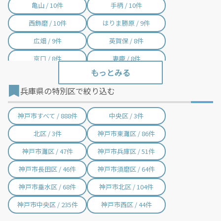
する費用など）はすべて自己負担となります。
亀山 / 10件
手柄 / 10件
西飾磨 / 10件
はりま勝原 / 9件
広畑 / 9件
英賀保 / 8件
京口 / 8件
妻鹿 / 8件
ひめじ別所 / 7件
御着 / 7件
兵庫県の特別区で絞り込む
播磨高岡 / 7件
野里 / 7件
山陽天満 / 7件
余部 / 6件
神戸市すべて / 888件
中央区 / 3件
砥堀 / 6件
八家 / 6件
北区 / 3件
神戸市東灘区 / 86件
山陽網干 / 6件
太市 / 5件
神戸市灘区 / 47件
神戸市兵庫区 / 51件
大塩 / 5件
的形 / 5件
神戸市長田区 / 46件
神戸市須磨区 / 64件
平松 / 5件
溝口 / 4件
神戸市垂水区 / 68件
神戸市北区 / 104件
神戸市中央区 / 235件
神戸市西区 / 44件