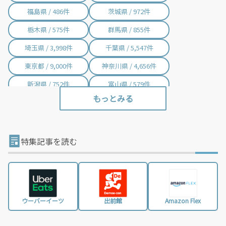
福島県 / 486件
茨城県 / 972件
栃木県 / 575件
群馬県 / 855件
埼玉県 / 3,998件
千葉県 / 5,547件
東京都 / 9,000件
神奈川県 / 4,656件
新潟県 / 752件
富山県 / 579件
石川県 / 405件
福井県 / 414件
山梨県 / 235件
長野県 / 780件
岐阜県 / 844件
静岡県 / 2,002件
特集記事を読む
愛知県 / 3,016件
三重県 / 998件
滋賀県 / 657件
京都府 / 1,404件
大阪府 / 3,331件
兵庫県 / 2,487件
ウーバーイーツ
出前館
Amazon Flex
奈良県 / 622件
和歌山県 / 321件