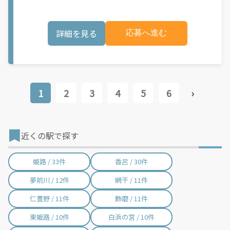
きます。 軽バン（軽貨物車）または軽乗用車を所有している方大
歓迎！ 車両をお持ちでない場合は、パートナー企業による車両レ
ンタル・リースサービスも利用できます！ 【Amazon Flexの魅
詳細を見る
応募へ進む
力】 ・少ない荷物量から試すこともでき、すぐ、簡単に始められ
る！ ・稼働する日や時間帯を自分で自由に決められるから、スキ
マ時間でしっかり稼げる！ ・自分の車両で配達できるから、気軽
に稼働できる！ ・自分のペースで無理なくできるから、シニアや
女性も活躍中！ ・髪型や服装も自由だから、自分らしく稼げる！
【Amazon Flexの始め方】 使用できる車両をお持ちの場合、必要
なものはたったの6つだけです。 1. スマートフォン 2. 運転免許証
1
2
3
4
5
6
›
3. 黒ナンバー 4. 最新の車検証 5. 銀行口座 6. 就労資格確認書類
（外国籍の方） ご応募いただいた後、登録手続きをご案内しま
す。 登録手続きは、アプリですべて完結できます。 なお、ご自身
の車両でご登録いただく場合、ご登録者様と車両の所有者様は同
一である必要があります。 【配達業務の流れ】 登録手続きを完
近くの駅で探す
了すると、オファー（委託する配達業務）をアプリで確認するこ
とができます。 あとは、3つのステップで稼働するだけです。 1.
オファーを受諾する 2. デリバリーステーションで荷物をピックア
姫路 / 33件
香呂 / 30件
ップし、配達先に届ける 3. 報酬を週払いで受け取る 「時間に縛
られたくないけれど、安定した収入がほしい...] 「スキマ時間はあ
夢前川 / 12件
網干 / 11件
るけれど、その時間に稼げる方法がない...」 「新しい業務にチャ
レンジしたいけれど、人間関係などが心配...」 そんなお悩み、
仁豊野 / 11件
飾磨 / 11件
Amazon Flexで解決しませんか？ 少しでもご興味がある方は、お
気軽にご登録ください！ この募集はAmazonでの雇用ではなく、
個人事業主の方への業務委託です。稼働時に発生する費用（車両
東姫路 / 10件
白浜の宮 / 10件
の調達費用、ガソリン代、高速料金、駐車料金その他の業務に要