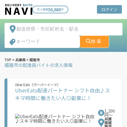
56,860
ログイン
求人情報
件
検 索
TOP
>
兵庫県
>
姫路市
姫路市
の配達員バイトの求人情報
Uber Eats（ウーバーイーツ）
UberEats配達パートナー シフト自由♪ス
キマ時間に働きたい人◎副業に！
1,200
円〜
兵庫
県姫
路市