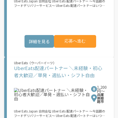
Uber Eats Japan 合同会社 Uber Eats 配達パートナー ～今話題の
い条件および手数料が適用されます カスタマーサポート： Uber
フードデリバリーサービス～ Uber Eats 配達パートナーはいつで
Driver アプリ内のヘルプよりお問い合わせください。
も、どこでも、好きなだけ稼働できます！ 「インセンティブはい
くら貰える...？！」など 配達もゲーム感覚で楽しめる最先端のス
タイル。 稼働終了もアプリでオフラインになるだけでOK！ 稼働
方法 ①アプリでオンラインになると、飲食店から配達リクエスト
が届く ↓ ②自転車・原付バイクなどでお料理を受け取り、配達
スタート！ ↓ ③注文者にお料理を届けて、アプリで完了ボタン
をタップ！ ★配達経験が無くても問題ありません！ ★自分の自
詳細を見る
応募へ進む
転車・原付バイク(125cc以下)・軽貨物車両でOK！ ★私服でOK！
＼万がイチという時も安心！事故の時は安心の傷害補償！／ 必要
なのは【自転車】と【スマホ】のみ！ スキマ時間で、誰でもスグ
に稼げます♪ ★ポイント１ サービスエリア内なら、どこでも\"あ
なたがいる場所\"で稼働できます！ ★ポイント２ 時間に縛られ
Uber Eats（ウーバーイーツ）
ず、 \"スキマ時間\"がいつでも 好きな時間＝稼ぐ時間に！ 家事や
UberEats配達パートナー ＼未経験・初心
授業、サークル活動など忙しいからこそ、空いた時間を有効活
用！自分にあったスタイルで稼働できます。 「休日に１時間だ
者大歓迎／単発・週払い・シフト自由
け…！」 「予定がなくなったから今日稼ぐか...！」 時間も場所も
自分次第！ 【原付（125cc以下）で配達希望の場合は…】 原付
（レンタル車も可）and普通自動車免許をお持ちの人 【軽貨物ま
1,200
たはバイク（125cc超）もOKですが、その場合は...】 事業用ナン
円〜
兵庫
バー（軽自動車の場合は黒ナンバー、バイクの場合は緑ナンバ
県姫
ー）が必要になります。 ※稼働できるのは、あなたの街で Uber
路市
Eats のサービスが開始してからになります。サービス開始日は、
アカウント作成後に配信されるメールをご確認ください。 お支払
Uber Eats Japan 合同会社 Uber Eats 配達パートナー ～今話題の
い条件および手数料が適用されます カスタマーサポート： Uber
フードデリバリーサービス～ Uber Eats 配達パートナーはいつで
Driver アプリ内のヘルプよりお問い合わせください。