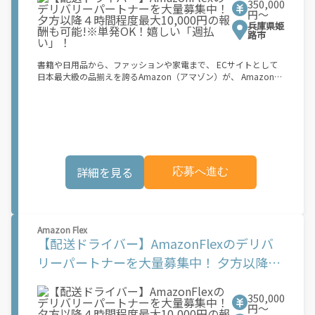
350,000
OK！嬉しい「週払い」！
一である必要があります。 【配達業務の流れ】 登録手続きを完
円〜
了すると、オファー（委託する配達業務）をアプリで確認するこ
兵庫県姫
とができます。 あとは、3つのステップで稼働するだけです。 1.
路市
オファーを受諾する 2. デリバリーステーションで荷物をピックア
ップし、配達先に届ける 3. 報酬を週払いで受け取る 「時間に縛
書籍や日用品から、ファッションや家電まで、 ECサイトとして
られたくないけれど、安定した収入がほしい...] 「スキマ時間はあ
日本最大級の品揃えを誇るAmazon（アマゾン）が、 Amazon
るけれど、その時間に稼げる方法がない...」 「新しい業務にチャ
Flex（アマゾンフレックス）のデリバリーパートナーを募集中！
レンジしたいけれど、人間関係などが心配...」 そんなお悩み、
Amazon Flex (アマゾンフレックス)とは、個?事業主の?々に配達
Amazon Flexで解決しませんか？ 少しでもご興味がある方は、お
業務を?っていただくプログラムです。働く?時を?由に選び、?分
気軽にご登録ください！ この募集はAmazonでの雇用ではなく、
のペースで報酬を得る、そんな新しい働き?をはじめることがで
個人事業主の方への業務委託です。稼働時に発生する費用（車両
きます。 軽バン（軽貨物車）または軽乗用車を所有している方大
の調達費用、ガソリン代、高速料金、駐車料金その他の業務に要
歓迎！ 車両をお持ちでない場合は、パートナー企業による車両レ
する費用など）はすべて自己負担となります。
ンタル・リースサービスも利用できます！ 【Amazon Flexの魅
詳細を見る
応募へ進む
力】 ・少ない荷物量から試すこともでき、すぐ、簡単に始められ
る！ ・稼働する日や時間帯を自分で自由に決められるから、スキ
マ時間でしっかり稼げる！ ・自分の車両で配達できるから、気軽
に稼働できる！ ・自分のペースで無理なくできるから、シニアや
女性も活躍中！ ・髪型や服装も自由だから、自分らしく稼げる！
Amazon Flex
【Amazon Flexの始め方】 使用できる車両をお持ちの場合、必要
【配送ドライバー】AmazonFlexのデリバ
なものはたったの6つだけです。 1. スマートフォン 2. 運転免許証
3. 黒ナンバー 4. 最新の車検証 5. 銀行口座 6. 就労資格確認書類
リーパートナーを大量募集中！ 夕方以降４
（外国籍の方） ご応募いただいた後、登録手続きをご案内しま
時間程度最大10,000円の報酬も可能!※単発
す。 登録手続きは、アプリですべて完結できます。 なお、ご自身
の車両でご登録いただく場合、ご登録者様と車両の所有者様は同
350,000
OK！嬉しい「週払い」！
一である必要があります。 【配達業務の流れ】 登録手続きを完
円〜