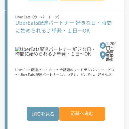
マ時間でしっかり稼げる！ ・自分の車両で配達できるから、気軽
に稼働できる！ ・自分のペースで無理なくできるから、シニアや
女性も活躍中！ ・髪型や服装も自由だから、自分らしく稼げる！
Uber Eats（ウーバーイーツ）
【Amazon Flexの始め方】 使用できる車両をお持ちの場合、必要
UberEats配達パートナー 好きな日・時間
なものはたったの6つだけです。 1. スマートフォン 2. 運転免許証
3. 黒ナンバー 4. 最新の車検証 5. 銀行口座 6. 就労資格確認書類
に始められる♪単発・１日～OK
（外国籍の方） ご応募いただいた後、登録手続きをご案内しま
す。 登録手続きは、アプリですべて完結できます。 なお、ご自身
の車両でご登録いただく場合、ご登録者様と車両の所有者様は同
1,200
一である必要があります。 【配達業務の流れ】 登録手続きを完
円〜
兵庫
了すると、オファー（委託する配達業務）をアプリで確認するこ
県姫
とができます。 あとは、3つのステップで稼働するだけです。 1.
路市
オファーを受諾する 2. デリバリーステーションで荷物をピックア
ップし、配達先に届ける 3. 報酬を週払いで受け取る 「時間に縛
Uber Eats 配達パートナー ～今話題のフードデリバリーサービス
られたくないけれど、安定した収入がほしい...] 「スキマ時間はあ
～ Uber Eats 配達パートナーはいつでも、どこでも、好きなだけ
るけれど、その時間に稼げる方法がない...」 「新しい業務にチャ
稼働できます！ 「インセンティブはいくら貰える...？！」など 配
レンジしたいけれど、人間関係などが心配...」 そんなお悩み、
達もゲーム感覚で楽しめる最先端のスタイル。 稼働終了もアプリ
Amazon Flexで解決しませんか？ 少しでもご興味がある方は、お
でオフラインになるだけでOK！ 稼働方法 ①アプリでオンライン
気軽にご登録ください！ この募集はAmazonでの雇用ではなく、
になると、飲食店から配達リクエストが届く ↓ ②自転車・原付
個人事業主の方への業務委託です。稼働時に発生する費用（車両
バイクなどでお料理を受け取り、配達スタート！ ↓ ③注文者に
の調達費用、ガソリン代、高速料金、駐車料金その他の業務に要
お料理を届けて、アプリで完了ボタンをタップ！ ★配達経験が無
する費用など）はすべて自己負担となります。
くても問題ありません！ ★自分の自転車・原付バイク(125cc以
詳細を見る
応募へ進む
下)・軽貨物車両でOK！ ★私服でOK！ ＼万がイチという時も安
心！事故の時は安心の傷害補償！／ 必要なのは【自転車】と【ス
マホ】のみ！ スキマ時間で、誰でもスグに稼げます♪ ★ポイン
ト１ サービスエリア内なら、どこでも\あなたがいる場所\"で稼