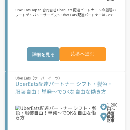
Uber Eats Japan 合同会社 Uber Eats 配達パートナー ～今話題の
フードデリバリーサービス～ Uber Eats 配達パートナーはいつで
も、どこでも、好きなだけ稼働できます！ 「インセンティブはい
くら貰える...？！」など 配達もゲーム感覚で楽しめる最先端のス
タイル。 稼働終了もアプリでオフラインになるだけでOK！ 稼働
方法 ①アプリでオンラインになると、飲食店から配達リクエスト
が届く ↓ ②自転車・原付バイクなどでお料理を受け取り、配達
スタート！ ↓ ③注文者にお料理を届けて、アプリで完了ボタン
をタップ！ ★配達経験が無くても問題ありません！ ★自分の自
詳細を見る
応募へ進む
転車・原付バイク(125cc以下)・軽貨物車両でOK！ ★私服でOK！
＼万がイチという時も安心！事故の時は安心の傷害補償！／ 必要
なのは【自転車】と【スマホ】のみ！ スキマ時間で、誰でもスグ
に稼げます♪ ★ポイント１ サービスエリア内なら、どこでも\"あ
なたがいる場所\"で稼働できます！ ★ポイント２ 時間に縛られ
Uber Eats（ウーバーイーツ）
ず、 \"スキマ時間\"がいつでも 好きな時間＝稼ぐ時間に！ 家事や
UberEats配達パートナー シフト・髪色・
授業、サークル活動など忙しいからこそ、空いた時間を有効活
用！自分にあったスタイルで稼働できます。 「休日に１時間だ
服装自由！単発～でOKな自由な働き方
け…！」 「予定がなくなったから今日稼ぐか...！」 時間も場所も
自分次第！ 【原付（125cc以下）で配達希望の場合は…】 原付
（レンタル車も可）and普通自動車免許をお持ちの人 【軽貨物ま
1,200
たはバイク（125cc超）もOKですが、その場合は...】 事業用ナン
円〜
兵庫
バー（軽自動車の場合は黒ナンバー、バイクの場合は緑ナンバ
県姫
ー）が必要になります。 ※稼働できるのは、あなたの街で Uber
路市
Eats のサービスが開始してからになります。サービス開始日は、
アカウント作成後に配信されるメールをご確認ください。 お支払