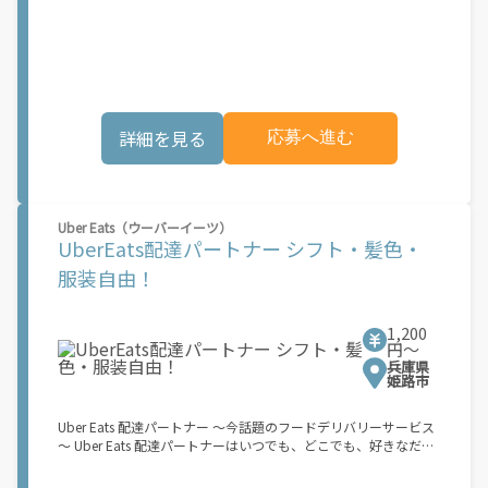
も、どこでも、好きなだけ稼働できます！ 「インセンティブはい
くら貰える...？！」など 配達もゲーム感覚で楽しめる最先端のス
タイル。 稼働終了もアプリでオフラインになるだけでOK！ 稼働
方法 ①アプリでオンラインになると、飲食店から配達リクエスト
が届く ↓ ②自転車・原付バイクなどでお料理を受け取り、配達
スタート！ ↓ ③注文者にお料理を届けて、アプリで完了ボタン
をタップ！ ★配達経験が無くても問題ありません！ ★自分の自
詳細を見る
応募へ進む
転車・原付バイク(125cc以下)・軽貨物車両でOK！ ★私服でOK！
＼万がイチという時も安心！事故の時は安心の傷害補償！／ 必要
なのは【自転車】と【スマホ】のみ！ スキマ時間で、誰でもスグ
に稼げます♪ ★ポイント１ サービスエリア内なら、どこでも\"あ
なたがいる場所\"で稼働できます！ ★ポイント２ 時間に縛られ
Uber Eats（ウーバーイーツ）
ず、 \"スキマ時間\"がいつでも 好きな時間＝稼ぐ時間に！ 家事や
UberEats配達パートナー シフト・髪色・
授業、サークル活動など忙しいからこそ、空いた時間を有効活
用！自分にあったスタイルで稼働できます。 「休日に１時間だ
服装自由！
け…！」 「予定がなくなったから今日稼ぐか...！」 時間も場所も
自分次第！ 【原付（125cc以下）で配達希望の場合は…】 原付
（レンタル車も可）and普通自動車免許をお持ちの人 【軽貨物ま
1,200
たはバイク（125cc超）もOKですが、その場合は...】 事業用ナン
円〜
バー（軽自動車の場合は黒ナンバー、バイクの場合は緑ナンバ
兵庫県
ー）が必要になります。 ※稼働できるのは、あなたの街で Uber
姫路市
Eats のサービスが開始してからになります。サービス開始日は、
アカウント作成後に配信されるメールをご確認ください。 お支払
Uber Eats 配達パートナー ～今話題のフードデリバリーサービス
い条件および手数料が適用されます カスタマーサポート： Uber
～ Uber Eats 配達パートナーはいつでも、どこでも、好きなだけ
Driver アプリ内のヘルプよりお問い合わせください。
稼働できます！ 「インセンティブはいくら貰える...？！」など 配
達もゲーム感覚で楽しめる最先端のスタイル。 稼働終了もアプリ