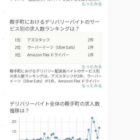
でなく、周辺エリアの北九州市八幡西区・直方市・中
間市・宮若市などもあわせて検討の上、応募や登録を
してみてはいかがでしょうか？（※デリバリーバイト
NAVI調べ /2026年08月）
鞍手町におけるデリバリーバイトのサー
ビス別の求人数ランキングは？
アズスタッフ
2件
ウーバーイーツ（Uber Eats）
1件
Amazon Flex ドライバー
1件
鞍手町におけるデリバリー配達員バイトのサービス別
の求人数ランキングは、アズスタッフが2件、ウーバー
イーツ（Uber Eats）が1件、Amazon Flex ドライバー
が1件となっています。
デリバリー配達員バイトで最も効率的に、稼ぐために
は、複数のフードデリバリーサービスに登録すること
です。時期やエリアごとに、一番稼げるサービスを選
デリバリーバイト全体の鞍手町の求人数
んで、登録することが大事です。
推移は？
※デリバリーバイトNAVI調べ
2026年08月