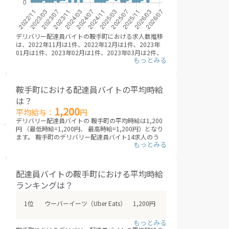
デリバリー配達員バイトの鞍手町における求人数推移
は、2022年11月は1件、2022年12月は1件、2023年
01月は1件、2023年02月は1件、2023年03月は2件、
2023年04月は1件、2023年05月は1件、2023年06月
は1件、2023年07月は2件、2023年08月は1件、2023
年09月は2件、2023年10月は2件、2023年11月は3
件、2023年12月は1件、2024年01月は8件、2024年
鞍手町における配達員バイトの平均時給
02月は1件、2024年03月は4件、2024年04月は1件、
は？
2024年05月は7件、2024年06月は8件、2024年07月
1,200
は4件、2024年08月は4件、2024年09月は1件、2024
平均給与：
円
年10月は1件、2024年11月は1件、2024年12月は1
デリバリー配達員バイトの 鞍手町の平均時給は1,200
件、2025年01月は2件、2025年02月は3件、2025年
円 （最低時給=1,200円、 最高時給=1,200円）となり
03月は3件、2025年04月は2件、2025年05月は4件、
ます。 鞍手町のデリバリー配達員バイト14求人のう
2025年06月は1件、2025年07月は1件、2025年08月
ち、 時給記載されている求人から平均を算出。 （※デ
は2件、2025年09月は3件、2025年10月は1件、2025
リバリーバイトNAVI調べ /2026年08月 ※非掲載の場合
年11月は1件、2025年12月は1件、2026年01月は2
は、編集部にて調査した金額を掲載しています）
件、2026年02月は12件、2026年03月は1件、2026年
配達員バイトの鞍手町における平均時給
04月は24件、2026年05月は20件、2026年06月は11
デリバリー配達員バイトは、大きく業務委託型（成果
件、2026年07月は4件、2026年08月は14件と推移。
ランキングは？
報酬型）と時給型に分類されます。業務委託型（成果
（※デリバリーバイトNAVI調べ /2026年08月）
報酬型）のデリバリー配達員バイトは、 一回あたりの
配達報酬となり、時給は目安となります。頑張り次第
ウーバーイーツ（Uber Eats）
1,200円
では、日給2万円を超えも可能。 時給型のデリバリー
配達員バイトは、安定した給与を得られるメリットが
あります。各求人を比較検討した上で、応募/登録する