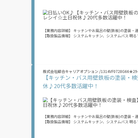
収入がほしい...] 「スキマ時間はあるけれど、その時間
心配...」 そんなお悩み、Amazon Flexで解決しませんか？ 少しでもご興味がある方は、お気軽にご登録ください！ この募集はAmazonで
の雇用ではなく、個人事業主の方への業務委託です。稼
の業務に要する費用など）はすべて自己負担となります
【業務内容詳細】 キッチンやお風呂の壁(鉄板)の塗装
【取扱製品情報】 システムキッチン、システムバス 明るすぎたり奇抜過ぎなければヘアカラーOK！ 20代が多数活躍中！ 社会人経験が浅
くてもOK！ ここから経験積んでいきましょ！ 残業多め
業は月20時間以上あります♪ ≪週休2日制≫ 週末は家
り奇抜でなければOKです！ (規定有) ≪ラクラク制服ア
いことにチャレンジするのは不安だけど、しっかり働く環
≪当社の就業3大メリット！！≫ ★給料日より前にお給料GET ★日払いOK！ 支払い額は7割！ 即払いOKのオシゴトもあり！ ★来社登録
不要！ ノンストップで職場見学！ オンライン登録でスピード就
株式会社綜合キャリアオプション /1314VF0728G66★29-
万円！ 業界トップクラス！ 当社では働くあなたの負担を
【キッチン・バス用壁鉄板の塗装・検
は所得税がかかります。 ※規定・支払条件有 ＼友人紹介で特典をGET★／ ⇒紹介した方に 【10万円】 、された方に 【5万円】 をプレゼ
ント！ 期間限定で金額増加キャンペーン中！ お友だちを誘っておこづかいGETしよう！ ※全て規定・
休♪20代多数活躍中！
8/8(土) ～ 8/12(水) ■9:00～18:00 8/13（木）～ 8/16（日） 夏季休業期間のため、電話での応募受付はお休みです。 WEB応募は24ｈ受
付中！ ――――――――――――――――――――――――
【業務内容詳細】 キッチンやお風呂の壁(鉄板)の塗装
【取扱製品情報】 システムキッチン、システムバス 明るすぎたり奇抜過ぎなければヘアカラーOK！ 20代が多数活躍中！ 社会人経験が浅
くてもOK！ ここから経験積んでいきましょ！ 残業多め
業は月20時間以上あります♪ ≪週休2日制≫ 週末は家
り奇抜でなければOKです！ (規定有) ≪ラクラク制服ア