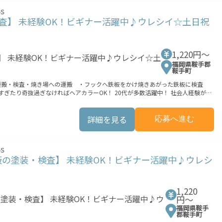
業もOK！ 就業までの接触機会の最小化を実現しました。 ★交通費上限3
S
軽減する為に 交通費別途支給（非課税）を行っています。 ※交通費込みの場合
査】 未経験OK！ビギナー活躍中♪ウレシイ☆土日祝
支払条件有 ―――――――――――――――――――――――― 8/7(金) ■9:00～20:00
1,220円〜
福岡県鞍手郡
鞍手町
・運搬・検査・焼き場への運搬 ・フックへ鉄板をかけ焼きあがった鉄板に検査
！ 稼ぎたい方は必見！≪稼ぎたい人向け≫ 高収入を希望される方にオススメ。 残
族や友人と一緒にプライベート満喫！ ≪髪型自由≫ 基本的に髪色自由で明るすぎた
リ≫ 制服があるので、毎日の服装の悩み解消♪ ≪未経験の方も大カンゲイ≫ 新し
詳細を見る
応募へ進む
境が整っています！ イチからスキルUP・ステップUP目指していきましょう！
業もOK！ 就業までの接触機会の最小化を実現しました。 ★交通費上限3
S
軽減する為に 交通費別途支給（非課税）を行っています。 ※交通費込みの場合
の塗装・検査】 未経験OK！ビギナー活躍中♪ウレシ
支払条件有 ―――――――――――――――――――――――― 8/7(金) ■9:00～20:00
1,220
円〜
福岡県鞍手
郡鞍手町