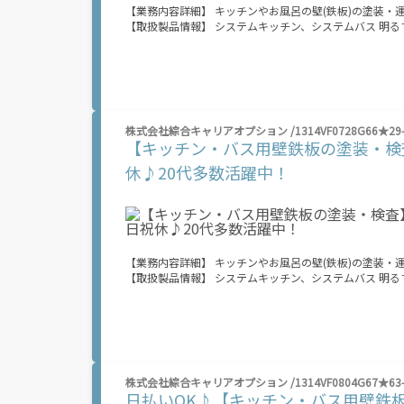
【業務内容詳細】 キッチンやお風呂の壁(鉄板)の塗装
【取扱製品情報】 システムキッチン、システムバス 明るすぎたり奇抜過ぎなければヘアカラーOK！ 20代が多数活躍中！ 社会人経験が浅
くてもOK！ ここから経験積んでいきましょ！ 残業多め
業は月20時間以上あります♪ ≪週休2日制≫ 週末は家
り奇抜でなければOKです！ (規定有) ≪ラクラク制服ア
いことにチャレンジするのは不安だけど、しっかり働く環
≪当社の就業3大メリット！！≫ ★給料日より前にお給料GET ★日払いOK！ 支払い額は7割！ 即払いOKのオシゴトもあり！ ★来社登録
不要！ ノンストップで職場見学！ オンライン登録でスピード就
株式会社綜合キャリアオプション /1314VF0728G66★29-
万円！ 業界トップクラス！ 当社では働くあなたの負担を
【キッチン・バス用壁鉄板の塗装・検
は所得税がかかります。 ※規定・支払条件有 ＼友人紹介で特典をGET★／ ⇒紹介した方に 【10万円】 、された方に 【5万円】 をプレゼ
ント！ 期間限定で金額増加キャンペーン中！ お友だちを誘っておこづかいGETしよう！ ※全て規定・
休♪20代多数活躍中！
8/8(土) ～ 8/12(水) ■9:00～18:00 8/13（木）～ 8/16（日） 夏季休業期間のため、電話での応募受付はお休みです。 WEB応募は24ｈ受
付中！ ――――――――――――――――――――――――
【業務内容詳細】 キッチンやお風呂の壁(鉄板)の塗装
【取扱製品情報】 システムキッチン、システムバス 明るすぎたり奇抜過ぎなければヘアカラーOK！ 20代が多数活躍中！ 社会人経験が浅
くてもOK！ ここから経験積んでいきましょ！ 残業多め
業は月20時間以上あります♪ ≪週休2日制≫ 週末は家
り奇抜でなければOKです！ (規定有) ≪ラクラク制服ア
いことにチャレンジするのは不安だけど、しっかり働く環
≪当社の就業3大メリット！！≫ ★給料日より前にお給料GET ★日払いOK！ 支払い額は7割！ 即払いOKのオシゴトもあり！ ★来社登録
不要！ ノンストップで職場見学！ オンライン登録でスピード就
株式会社綜合キャリアオプション /1314VF0804G67★63-
万円！ 業界トップクラス！ 当社では働くあなたの負担を
日払いOK♪【キッチン・バス用壁鉄板
は所得税がかかります。 ※規定・支払条件有 ＼友人紹介で特典をGET★／ ⇒紹介した方に 【10万円】 、された方に 【5万円】 をプレゼ