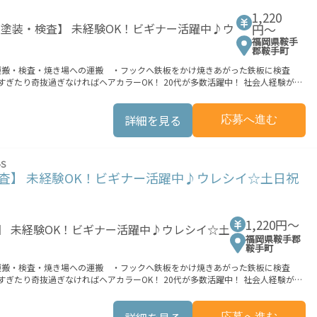
に稼げる方法がない...」 「新しい業務にチャレンジしたいけれど、人間関係などが
1,220
円〜
働時に発生する費用（車両の調達費用、ガソリン代、高速料金、駐車料金その他
福岡県鞍手
。
郡鞍手町
・運搬・検査・焼き場への運搬 ・フックへ鉄板をかけ焼きあがった鉄板に検査
！ 稼ぎたい方は必見！≪稼ぎたい人向け≫ 高収入を希望される方にオススメ。 残
族や友人と一緒にプライベート満喫！ ≪髪型自由≫ 基本的に髪色自由で明るすぎた
リ≫ 制服があるので、毎日の服装の悩み解消♪ ≪未経験の方も大カンゲイ≫ 新し
詳細を見る
応募へ進む
境が整っています！ イチからスキルUP・ステップUP目指していきましょう！
業もOK！ 就業までの接触機会の最小化を実現しました。 ★交通費上限3
S
軽減する為に 交通費別途支給（非課税）を行っています。 ※交通費込みの場合
査】 未経験OK！ビギナー活躍中♪ウレシイ☆土日祝
支払条件有 ―――――――――――――――――――――――― 8/7(金) ■9:00～20:00
1,220円〜
福岡県鞍手郡
鞍手町
・運搬・検査・焼き場への運搬 ・フックへ鉄板をかけ焼きあがった鉄板に検査
！ 稼ぎたい方は必見！≪稼ぎたい人向け≫ 高収入を希望される方にオススメ。 残
族や友人と一緒にプライベート満喫！ ≪髪型自由≫ 基本的に髪色自由で明るすぎた
リ≫ 制服があるので、毎日の服装の悩み解消♪ ≪未経験の方も大カンゲイ≫ 新し
応募へ進む