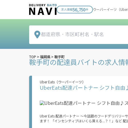
56,750
ウーバーイーツ（Ube
求人情報
件
TOP
>
福岡県
>
鞍手町
鞍手町
の配達員バイトの求人情
Uber Eats（ウーバーイーツ）
UberEats配達パートナー シフト
Uber Eats 配達パートナー ～今話題のフードデリバリーサービス～ Uber Eats 配達パートナーはいつでも、どこで
ます！ 「インセンティブはいくら貰える...？！」など 配達もゲーム感覚で楽しめる最先端のスタイル。 稼働終了もアプリでオフラインに
なるだけでOK！ 稼働方法 ①アプリでオンラインになると、飲食店から配達リクエストが届く ↓ ②自転車・原付バイクなどでお料理を受