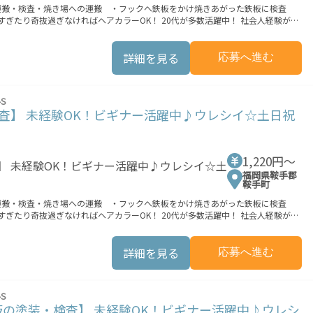
・運搬・検査・焼き場への運搬 ・フックへ鉄板をかけ焼きあがった鉄板に検査
！ 稼ぎたい方は必見！≪稼ぎたい人向け≫ 高収入を希望される方にオススメ。 残
族や友人と一緒にプライベート満喫！ ≪髪型自由≫ 基本的に髪色自由で明るすぎた
リ≫ 制服があるので、毎日の服装の悩み解消♪ ≪未経験の方も大カンゲイ≫ 新し
詳細を見る
応募へ進む
境が整っています！ イチからスキルUP・ステップUP目指していきましょう！
業もOK！ 就業までの接触機会の最小化を実現しました。 ★交通費上限3
S
軽減する為に 交通費別途支給（非課税）を行っています。 ※交通費込みの場合
査】 未経験OK！ビギナー活躍中♪ウレシイ☆土日祝
支払条件有 ―――――――――――――――――――――――― 8/7(金) ■9:00～20:00
1,220円〜
福岡県鞍手郡
鞍手町
・運搬・検査・焼き場への運搬 ・フックへ鉄板をかけ焼きあがった鉄板に検査
！ 稼ぎたい方は必見！≪稼ぎたい人向け≫ 高収入を希望される方にオススメ。 残
族や友人と一緒にプライベート満喫！ ≪髪型自由≫ 基本的に髪色自由で明るすぎた
リ≫ 制服があるので、毎日の服装の悩み解消♪ ≪未経験の方も大カンゲイ≫ 新し
詳細を見る
応募へ進む
境が整っています！ イチからスキルUP・ステップUP目指していきましょう！
業もOK！ 就業までの接触機会の最小化を実現しました。 ★交通費上限3
S
軽減する為に 交通費別途支給（非課税）を行っています。 ※交通費込みの場合
の塗装・検査】 未経験OK！ビギナー活躍中♪ウレシ