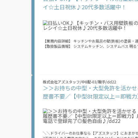
ント！ 期間限定で金額増加キャンペーン中！ お友だちを誘っておこづかいGETしよう！ ※全て規定・
イ☆土日祝休♪20代多数活躍中！
8/8(土) ～ 8/12(水) ■9:00～18:00 8/13（木）～ 8/16（日） 夏季休業期間のため、電話での応募受付はお休みです。 WEB応募は24ｈ受
付中！ ――――――――――――――――――――――――
【業務内容詳細】 キッチンやお風呂の壁(鉄板)の塗装
【取扱製品情報】 システムキッチン、システムバス 明るすぎたり奇抜過ぎなければヘアカラーOK！ 20代が多数活躍中！ 社会人経験が浅
くてもOK！ ここから経験積んでいきましょ！ 残業多め
業は月20時間以上あります♪ ≪週休2日制≫ 週末は家
り奇抜でなければOKです！ (規定有) ≪ラクラク制服ア
いことにチャレンジするのは不安だけど、しっかり働く環
≪当社の就業3大メリット！！≫ ★給料日より前にお給料GET ★日払いOK！ 支払い額は7割！ 即払いOKのオシゴトもあり！ ★来社登録
不要！ ノンストップで職場見学！ オンライン登録でスピード就
株式会社アズスタッフ/中8配-03/鞍手/dd22
万円！ 業界トップクラス！ 当社では働くあなたの負担を
＞＞お持ちの中型・大型免許を活かせ
は所得税がかかります。 ※規定・支払条件有 ＼友人紹介で特典をGET★／ ⇒紹介した方に 【10万円】 、された方に 【5万円】 をプレゼ
ント！ 期間限定で金額増加キャンペーン中！ お友だちを誘っておこづかいGETしよう！ ※全て規定・
歴書不要／【中型8t限定以上＝即戦
8/8(土) ～ 8/12(水) ■9:00～18:00 8/13（木）～ 8/16（日） 夏季休業期間のため、電話での応募受付はお休みです。 WEB応募は24ｈ受
話で登録完了◎髪色自由♪/dd22
付中！ ――――――――――――――――――――――――
＼＼ドライバーのお仕事なら【アズスタッフ】におまかせ！／／ ★仕事数は業界トップクラス★ ￣￣￣￣￣￣￣￣￣￣￣