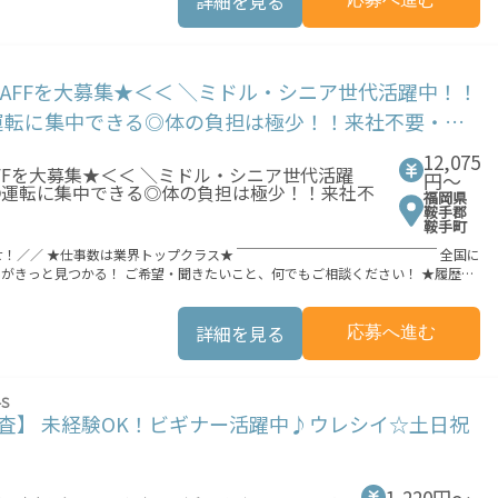
詳細を見る
境が整っています！ イチからスキルUP・ステップUP目指していきましょう！
業もOK！ 就業までの接触機会の最小化を実現しました。 ★交通費上限3
軽減する為に 交通費別途支給（非課税）を行っています。 ※交通費込みの場合
AFFを大募集★＜＜ ＼ミドル・シニア世代活躍中！！
支払条件有 ―――――――――――――――――――――――― 8/7(金) ■9:00～20:00
運転に集中できる◎体の負担は極少！！来社不要・電
12,075
円〜
福岡県
鞍手郡
鞍手町
￣￣￣￣ 全国に
きっと見つかる！ ご希望・聞きたいこと、何でもご相談ください！ ★履歴書
￣￣￣￣ 面倒な履歴書は不要！ 自宅で簡単、登録まで完結◎ 即日・翌日勤務も
詳細を見る
応募へ進む
ドライバーデビューしませんか？
AFFを大募集★＜＜ 普通免
ドライバーのお仕事を豊富にご用意しています◎ 《仕事内容》 スーパ
S
 トラックに乗って商品・品物を届けていただきます◎ ＼選べる勤務時
査】 未経験OK！ビギナー活躍中♪ウレシイ☆土日祝
しやすい♪ ≫夜勤の魅力 昼より高収入で働けるのでガ
んな方にオ
1,220円〜