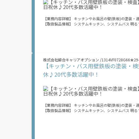
いるので、安心して働いていただけます♪ 【勤務時間】 24時間の中でシフト自己申告制◎ 短時間の勤務のご相談もOKです！ ※勤務エリ
【業務内容詳細】 キッチンやお風呂の壁(鉄板)の塗装
【取扱製品情報】 システムキッチン、システムバス 明るすぎたり奇抜過ぎなければヘアカラーOK！ 20代が多数活躍中！ 社会人経験が浅
くてもOK！ ここから経験積んでいきましょ！ 残業多め
業は月20時間以上あります♪ ≪週休2日制≫ 週末は家
り奇抜でなければOKです！ (規定有) ≪ラクラク制服ア
いことにチャレンジするのは不安だけど、しっかり働く環
≪当社の就業3大メリット！！≫ ★給料日より前にお給料GET ★日払いOK！ 支払い額は7割！ 即払いOKのオシゴトもあり！ ★来社登録
不要！ ノンストップで職場見学！ オンライン登録でスピード就
株式会社綜合キャリアオプション /1314VF0728G66★29-
万円！ 業界トップクラス！ 当社では働くあなたの負担を
【キッチン・バス用壁鉄板の塗装・検
は所得税がかかります。 ※規定・支払条件有 ＼友人紹介で特典をGET★／ ⇒紹介した方に 【10万円】 、された方に 【5万円】 をプレゼ
ント！ 期間限定で金額増加キャンペーン中！ お友だちを誘っておこづかいGETしよう！ ※全て規定・
休♪20代多数活躍中！
8/8(土) ～ 8/12(水) ■9:00～18:00 8/13（木）～ 8/16（日） 夏季休業期間のため、電話での応募受付はお休みです。 WEB応募は24ｈ受
付中！ ――――――――――――――――――――――――
【業務内容詳細】 キッチンやお風呂の壁(鉄板)の塗装
【取扱製品情報】 システムキッチン、システムバス 明るすぎたり奇抜過ぎなければヘアカラーOK！ 20代が多数活躍中！ 社会人経験が浅
くてもOK！ ここから経験積んでいきましょ！ 残業多め
業は月20時間以上あります♪ ≪週休2日制≫ 週末は家
り奇抜でなければOKです！ (規定有) ≪ラクラク制服ア
いことにチャレンジするのは不安だけど、しっかり働く環
≪当社の就業3大メリット！！≫ ★給料日より前にお給料GET ★日払いOK！ 支払い額は7割！ 即払いOKのオシゴトもあり！ ★来社登録