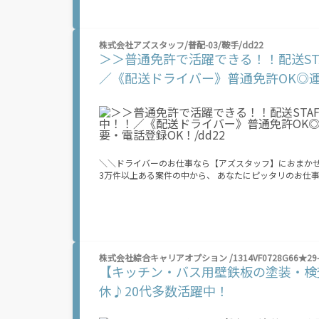
いことにチャレンジするのは不安だけど、しっかり働く環
≪当社の就業3大メリット！！≫ ★給料日より前にお給料GET ★日払いOK！ 支払い額は7割！ 即払いOKのオシゴトもあり！ ★来社登録
不要！ ノンストップで職場見学！ オンライン登録でスピード就
株式会社アズスタッフ/普配-03/鞍手/dd22
万円！ 業界トップクラス！ 当社では働くあなたの負担を
＞＞普通免許で活躍できる！！配送ST
は所得税がかかります。 ※規定・支払条件有 ＼友人紹介で特典をGET★／ ⇒紹介した方に 【10万円】 、された方に 【5万円】 をプレゼ
ント！ 期間限定で金額増加キャンペーン中！ お友だちを誘っておこづかいGETしよう！ ※全て規定・
／《配送ドライバー》普通免許OK◎
8/8(土) ～ 8/12(水) ■9:00～18:00 8/13（木）～ 8/16（日） 夏季休業期間のため、電話での応募受付はお休みです。 WEB応募は24ｈ受
話登録OK！/dd22
付中！ ――――――――――――――――――――――――
＼＼ドライバーのお仕事なら【アズスタッフ】におまかせ！／／ ★仕事数は業界トップクラス★ ￣￣￣￣￣￣￣￣￣￣￣
3万件以上ある案件の中から、 あなたにピッタリのお仕事が
不要＊来社不要で登録OK★ ￣￣￣￣￣￣￣￣￣￣￣￣￣
可能です！ ★日払い・週払いOK★ ￣￣￣￣￣￣￣￣￣￣￣ 今月いろいろ買い過ぎてピンチ…?節約しなきゃ… なんて心配ご無用！ すぐ
にお給料ゲットできるから安心♪ ★未経験スタートOK★ ￣￣￣￣￣￣￣￣￣￣￣ 普通免許OKの案件も多数ご用意◎ 中型・大型免許は持
ってないからな…と諦めなくて大丈夫！ アズスタッフで
─┘─┘─┘─┘─┘─┘─┘─┘─┘─┘─┘─┘─┘─┘─┘─┘ ＞＞普通免許で活躍できる！！配送ST
許を持っていればOK！ 40～50代スタッフも多数活躍中☆ 幅広い
株式会社綜合キャリアオプション /1314VF0728G66★29-
ー・コンビニエンスストア・現場・企業など 配達先はさまざま！
【キッチン・バス用壁鉄板の塗装・検
間！／ ≫日勤の魅力 生活リズムを崩さずに働ける◎ 家庭やプライベートと両立も
ッツリ稼げる！ 渋滞少なめでストレスフリー◎ ＼体の負担軽減◎／ 積み荷の積み下ろし業務はナシ！ 現場の助手さんにおまかせできる
休♪20代多数活躍中！
ので 女性やミドル・シニア世代のスタッフも活躍できます☆ 「最近少し体力が落ちてきたかも」 「無理せずに働きたい」 そ
ススメ！ 運転以外は最低限のことだけでOK！ ワンマンでも難なくこなせちゃいます♪ ※上記は過去のお仕事例です 研修制度も充実して