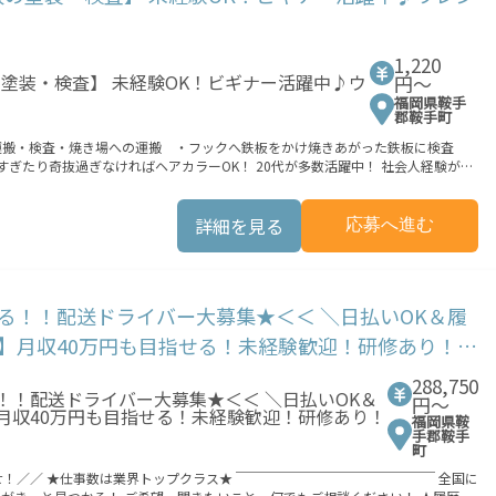
支払条件有 ―――――――――――――――――――――――― 8/7(金) ■9:00～20:00
1,220
円〜
福岡県鞍手
郡鞍手町
・運搬・検査・焼き場への運搬 ・フックへ鉄板をかけ焼きあがった鉄板に検査
！ 稼ぎたい方は必見！≪稼ぎたい人向け≫ 高収入を希望される方にオススメ。 残
族や友人と一緒にプライベート満喫！ ≪髪型自由≫ 基本的に髪色自由で明るすぎた
リ≫ 制服があるので、毎日の服装の悩み解消♪ ≪未経験の方も大カンゲイ≫ 新し
詳細を見る
応募へ進む
境が整っています！ イチからスキルUP・ステップUP目指していきましょう！
業もOK！ 就業までの接触機会の最小化を実現しました。 ★交通費上限3
軽減する為に 交通費別途支給（非課税）を行っています。 ※交通費込みの場合
る！！配送ドライバー大募集★＜＜ ＼日払いOK＆履
支払条件有 ―――――――――――――――――――――――― 8/7(金) ■9:00～20:00
力】月収40万円も目指せる！未経験歓迎！研修あり！電
288,750
円〜
福岡県鞍
手郡鞍手
町
￣￣￣￣ 全国に