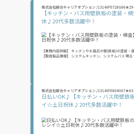
不要！ ノンストップで職場見学！ オンライン登録でスピード就
株式会社綜合キャリアオプション /1314VF0728G66★29-
万円！ 業界トップクラス！ 当社では働くあなたの負担を
【キッチン・バス用壁鉄板の塗装・検
は所得税がかかります。 ※規定・支払条件有 ＼友人紹介で特典をGET★／ ⇒紹介した方に 【10万円】 、された方に 【5万円】 をプレゼ
ント！ 期間限定で金額増加キャンペーン中！ お友だちを誘っておこづかいGETしよう！ ※全て規定・
休♪20代多数活躍中！
8/8(土) ～ 8/12(水) ■9:00～18:00 8/13（木）～ 8/16（日） 夏季休業期間のため、電話での応募受付はお休みです。 WEB応募は24ｈ受
付中！ ――――――――――――――――――――――――
【業務内容詳細】 キッチンやお風呂の壁(鉄板)の塗装
【取扱製品情報】 システムキッチン、システムバス 明るすぎたり奇抜過ぎなければヘアカラーOK！ 20代が多数活躍中！ 社会人経験が浅
くてもOK！ ここから経験積んでいきましょ！ 残業多め
業は月20時間以上あります♪ ≪週休2日制≫ 週末は家
り奇抜でなければOKです！ (規定有) ≪ラクラク制服ア
いことにチャレンジするのは不安だけど、しっかり働く環
≪当社の就業3大メリット！！≫ ★給料日より前にお給料GET ★日払いOK！ 支払い額は7割！ 即払いOKのオシゴトもあり！ ★来社登録
不要！ ノンストップで職場見学！ オンライン登録でスピード就
株式会社綜合キャリアオプション /1314VF0804G67★63-
万円！ 業界トップクラス！ 当社では働くあなたの負担を
日払いOK♪【キッチン・バス用壁鉄板
は所得税がかかります。 ※規定・支払条件有 ＼友人紹介で特典をGET★／ ⇒紹介した方に 【10万円】 、された方に 【5万円】 をプレゼ
ント！ 期間限定で金額増加キャンペーン中！ お友だちを誘っておこづかいGETしよう！ ※全て規定・
イ☆土日祝休♪20代多数活躍中！
8/8(土) ～ 8/12(水) ■9:00～18:00 8/13（木）～ 8/16（日） 夏季休業期間のため、電話での応募受付はお休みです。 WEB応募は24ｈ受
付中！ ――――――――――――――――――――――――