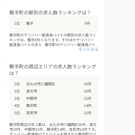
みですが、急速にエリアを拡大しています。これまで
サービスが提供されていないエリアも、次々にデリバ
リー配達員バイトの求人が増えていくことが見こまれ
鞍手町の駅別の求人数ランキングは？
ています。
鞍手町のエリアに、新しいデリバリー配達員バイトが
鞍手
6件
追加されていないか、ぜひチェックしてみてくださ
い。
※デリバリーバイトNAVI調べ
鞍手町のデリバリー配達員バイトの駅別の求人数ラン
※2026年08月最新
キングは、鞍手6件となります。そのほかデリバリー
配達員バイトの求人 - 鞍手町のデリバリー配達員バイ
トの求人は、鞍手町の全1駅で募集しています。（※デ
リバリーバイトNAVI調べ /2026年08月）
フードデリバリーサービスの配達員登録は、サービス
が開始するよりも先に、始まっていることも多いた
鞍手町の周辺エリアの求人数ランキング
め、興味のあるエリアの配達員募集の登録情報を小ま
は？
めにチェックするオススメします。
北九州市八幡西区
56件
直方市
28件
中間市
22件
鞍手町
14件
宮若市
10件
鞍手町周辺の求人数は、北九州市八幡西区56件、直方
市28件、中間市22件、鞍手町14件、宮若市10件です。
デリバリー配達員のアルバイトを探すなら鞍手町だけ