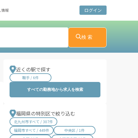
ログイン
人情報
検 索
近くの駅で探す
鞍手 / 6件
すべての勤務地から求人を検索
福岡県の特別区で絞り込む
北九州市すべて / 307件
福岡市すべて / 449件
中央区 / 1件