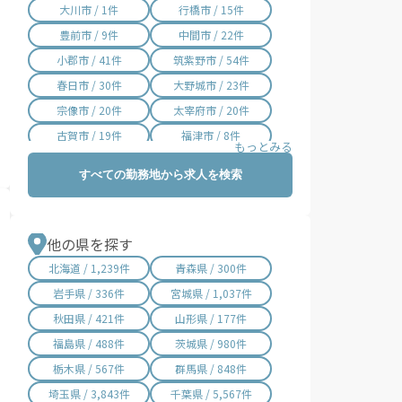
大川市 / 1件
行橋市 / 15件
豊前市 / 9件
中間市 / 22件
小郡市 / 41件
筑紫野市 / 54件
春日市 / 30件
大野城市 / 23件
宗像市 / 20件
太宰府市 / 20件
古賀市 / 19件
福津市 / 8件
うきは市 / 16件
宮若市 / 10件
すべての勤務地から求人を検索
嘉麻市 / 5件
朝倉市 / 18件
みやま市 / 12件
糸島市 / 41件
那珂川市 / 3件
宇美町 / 13件
他の県を探す
篠栗町 / 8件
志免町 / 5件
北海道 / 1,239件
青森県 / 300件
須恵町 / 4件
新宮町 / 10件
岩手県 / 336件
宮城県 / 1,037件
久山町 / 3件
粕屋町 / 22件
秋田県 / 421件
山形県 / 177件
芦屋町 / 2件
水巻町 / 7件
福島県 / 488件
茨城県 / 980件
岡垣町 / 4件
遠賀町 / 4件
栃木県 / 567件
群馬県 / 848件
小竹町 / 8件
鞍手町 / 14件
埼玉県 / 3,843件
千葉県 / 5,567件