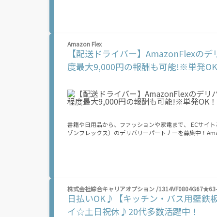
け取り、配達スタート！ ↓ ③注文者にお料理を届けて、アプリで完了ボタンをタップ！
の自転車・原付バイク(125cc以下)・軽貨物車両でOK！ ★私服でOK！ ＼万がイチという時も安心！事故の時
なのは【自転車】と【スマホ】のみ！ スキマ時間で、誰でもスグに稼げます♪ ★ポイント１ サー
いる場所\"で稼働できます！ ★ポイント２ 時間に縛られず、 \"\"スキマ時間\"\"がいつでも 好きな時間＝稼ぐ時間に！ 家事や授業、サー
クル活動など忙しいからこそ、空いた時間を有効活用！自分にあったスタイルで稼
Amazon Flex
なったから今日稼ぐか...！」 時間も場所も自分次第！ 【原付（125cc以下）で配達希望の場合は…】 原付（レンタル車も可）and普通自
【配送ドライバー】AmazonFlex
動車免許をお持ちの人 【軽貨物またはバイク（125cc超）もOKですが、その場合は...】 事業用ナンバー（軽自動車の場合は黒ナンバー、
バイクの場合は緑ナンバー）が必要になります。 ※稼働できるのは、あなたの街で Uber Eats のサービスが開始してからになります。サ
度最大9,000円の報酬も可能!※単発
ービス開始日は、アカウント作成後に配信されるメールをご確認ください。 \"\"Uber Eats は一部
進めており、現在、配達パートナー希望者に対してプラットフ
ォームを通じた収益機会が始まるのは、お客様の地域で
よって異なる可能性があり、事前にご登録いただいた場
ん。\"\"\"\"\"
書籍や日用品から、ファッションや家電まで、 ECサイトとし
ゾンフレックス）のデリバリーパートナーを募集中！Amazo
くプログラムです。働く?時を?由に選び、?分のペースで
車）または軽乗用車を所有している方大歓迎！ 車両をお
できます！ 【Amazon Flexの魅力】 ・少ない荷物量から試すこともでき、すぐ、簡単に始められる！ ・稼働する日や時間帯を自分で自由
に決められるから、スキマ時間でしっかり稼げる！ ・自
るから、シニアや女性も活躍中！ ・髪型や服装も自由だから、自分らしく稼げる！ 【Amazon 
場合、必要なものはたったの6つだけです。 1. スマートフォン 2. 運転免許証 3. 黒ナンバー 4. 最新の車検証 5. 銀行口座 6. 就労資格確認書
株式会社綜合キャリアオプション /1314VF0804G67★63-
類（外国籍の方） ご応募いただいた後、登録手続きをご案内します。 登録手続きは、アプリですべて完結できます。 なお、ご自身の車両
日払いOK♪【キッチン・バス用壁鉄板
でご登録いただく場合、ご登録者様と車両の所有者様は同一である必要があります。 【配達
ァー（委託する配達業務）をアプリで確認することができます。 あとは、
イ☆土日祝休♪20代多数活躍中！
デリバリーステーションで荷物をピックアップし、配達先に届ける 3. 報酬を週払