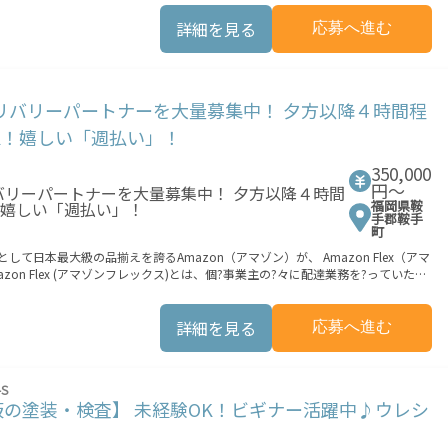
 ★配達経験が無くても問題ありません！ ★自分
は安心の傷害補償！／ 必要
詳細を見る
応募へ進む
ビスエリア内なら、どこでも\あなたが
働できます。 「休日に１時間だけ…！」 「予定がなく
のデリバリーパートナーを大量募集中！ 夕方以降４時間程
OK！嬉しい「週払い」！
の都市でのサービス開始に向けた準備を
ォームへの事前登録の機会を提供しています。実際に Uber Eats プラットフ
350,000
サービスが正式に開始された後となります。市場でのサービス開始時期は地域に
円〜
合でも、必ずしも配達リクエストへのアクセスが保証されるわけではありませ
福岡県鞍
手郡鞍手
町
て日本最大級の品揃えを誇るAmazon（アマゾン）が、 Amazon Flex（アマ
n Flex (アマゾンフレックス)とは、個?事業主の?々に配達業務を?っていただ
報酬を得る、そんな新しい働き?をはじめることができます。 軽バン（軽貨物
持ちでない場合は、パートナー企業による車両レンタル・リースサービスも利用
詳細を見る
応募へ進む
分の車両で配達できるから、気軽に稼働できる！ ・自分のペースで無理なくでき
Flexの始め方】 使用できる車両をお持ちの
S
の塗装・検査】 未経験OK！ビギナー活躍中♪ウレシ
業務の流れ】 登録手続きを完了すると、オフ
3つのステップで稼働するだけです。 1. オファーを受諾する 2.
いで受け取る 「時間に縛られたくないけれど、安定した