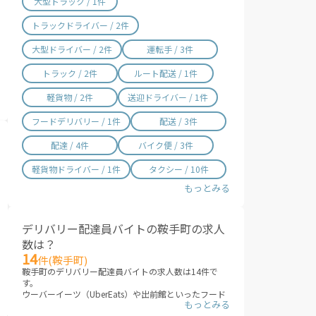
大型トラック / 1件
宮崎県 / 315件
鹿児島県 / 495件
トラックドライバー / 2件
沖縄県 / 284件
大型ドライバー / 2件
運転手 / 3件
トラック / 2件
ルート配送 / 1件
軽貨物 / 2件
送迎ドライバー / 1件
フードデリバリー / 1件
配送 / 3件
配達 / 4件
バイク便 / 3件
軽貨物ドライバー / 1件
タクシー / 10件
デリバリー配達員バイトの鞍手町の求人
数は？
14
件(鞍手町)
鞍手町のデリバリー配達員バイトの求人数は14件で
す。
ウーバーイーツ（UberEats）や出前館といったフード
デリバリーサービスは、テレビCMでもすっかりお馴染