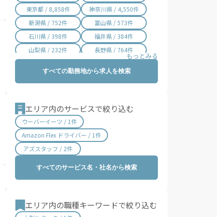
桂川町 / 2件
筑前町 / 2件
東京都 / 8,858件
神奈川県 / 4,550件
東峰村 / 3件
大刀洗町 / 9件
新潟県 / 752件
富山県 / 573件
大木町 / 4件
広川町 / 2件
石川県 / 398件
福井県 / 384件
香春町 / 10件
添田町 / 9件
山梨県 / 232件
長野県 / 764件
糸田町 / 6件
川崎町 / 4件
岐阜県 / 854件
静岡県 / 2,014件
すべての勤務地から求人を検索
大任町 / 1件
赤村 / 8件
愛知県 / 3,054件
三重県 / 1,001件
福智町 / 14件
苅田町 / 7件
滋賀県 / 657件
京都府 / 1,463件
みやこ町 / 8件
吉富町 / 10件
大阪府 / 3,370件
兵庫県 / 2,496件
エリア内のサービスで絞り込む
上毛町 / 1件
築上町 / 4件
奈良県 / 626件
和歌山県 / 296件
ウーバーイーツ / 1件
鳥取県 / 187件
島根県 / 199件
Amazon Flex ドライバー / 1件
岡山県 / 755件
広島県 / 1,480件
アズスタッフ / 2件
山口県 / 361件
徳島県 / 161件
すべてのサービス名・社名から検索
香川県 / 502件
愛媛県 / 437件
高知県 / 389件
福岡県 / 1,690件
佐賀県 / 193件
長崎県 / 395件
エリア内の職種キーワードで絞り込む
熊本県 / 561件
大分県 / 201件