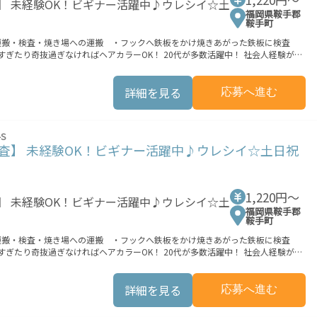
アによって勤務可能な時間は異なります ※上記は過去にあったシフトの一例です 詳しくはお気軽にお問い合わせください！
福岡県鞍手郡
鞍手町
・運搬・検査・焼き場への運搬 ・フックへ鉄板をかけ焼きあがった鉄板に検査
！ 稼ぎたい方は必見！≪稼ぎたい人向け≫ 高収入を希望される方にオススメ。 残
族や友人と一緒にプライベート満喫！ ≪髪型自由≫ 基本的に髪色自由で明るすぎた
リ≫ 制服があるので、毎日の服装の悩み解消♪ ≪未経験の方も大カンゲイ≫ 新し
詳細を見る
応募へ進む
境が整っています！ イチからスキルUP・ステップUP目指していきましょう！
業もOK！ 就業までの接触機会の最小化を実現しました。 ★交通費上限3
S
軽減する為に 交通費別途支給（非課税）を行っています。 ※交通費込みの場合
査】 未経験OK！ビギナー活躍中♪ウレシイ☆土日祝
支払条件有 ―――――――――――――――――――――――― 8/7(金) ■9:00～20:00
1,220円〜
福岡県鞍手郡
鞍手町
・運搬・検査・焼き場への運搬 ・フックへ鉄板をかけ焼きあがった鉄板に検査
！ 稼ぎたい方は必見！≪稼ぎたい人向け≫ 高収入を希望される方にオススメ。 残
族や友人と一緒にプライベート満喫！ ≪髪型自由≫ 基本的に髪色自由で明るすぎた
リ≫ 制服があるので、毎日の服装の悩み解消♪ ≪未経験の方も大カンゲイ≫ 新し
詳細を見る
応募へ進む
境が整っています！ イチからスキルUP・ステップUP目指していきましょう！